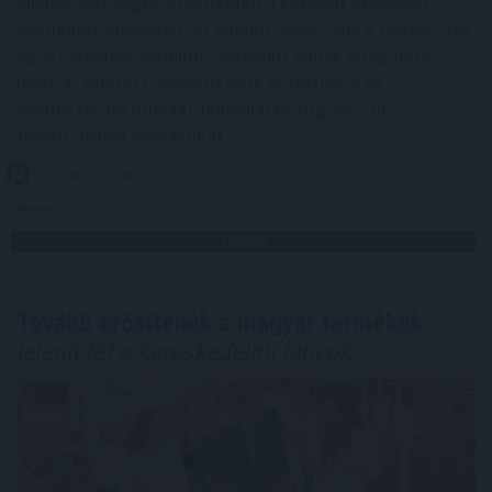
ellenőrzést végez a nemzetközi konyhát képviselő
vendéglátóhelyeken. Az ellenőrzések célja a fogyasztók
egészségének védelme, valamint annak vizsgálata,
hogy az érintett vállalkozások betartják-e az
élelmiszer-biztonsági, higiéniai és fogyasztói
tájékoztatási előírásokat.
2026. 08. 07. 17:00
Megosztás:
TOVÁBB
Tovább erősítenék a magyar termékek
jelenlétét a kereskedelmi láncok