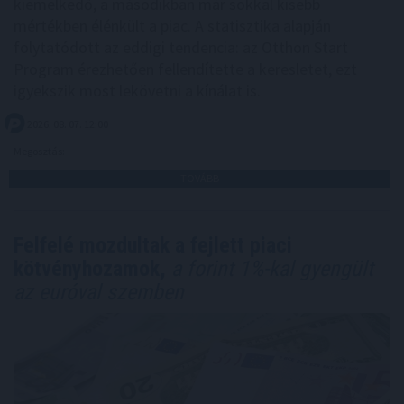
kiemelkedő, a másodikban már sokkal kisebb
mértékben élénkült a piac. A statisztika alapján
folytatódott az eddigi tendencia: az Otthon Start
Program érezhetően fellendítette a keresletet, ezt
igyekszik most lekövetni a kínálat is.
2026. 08. 07. 12:00
Megosztás:
TOVÁBB
Felfelé mozdultak a fejlett piaci
kötvényhozamok,
a forint 1%-kal gyengült
az euróval szemben