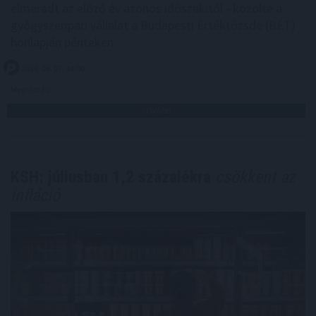
elmaradt az előző év azonos időszakitól - közölte a
gyógyszeripari vállalat a Budapesti Értéktőzsde (BÉT)
honlapján pénteken.
2026. 08. 07. 14:00
Megosztás:
TOVÁBB
KSH: júliusban 1,2 százalékra
csökkent az
infláció