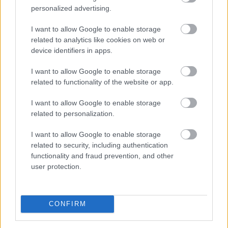
personalized advertising.
I want to allow Google to enable storage
related to analytics like cookies on web or
device identifiers in apps.
I want to allow Google to enable storage
related to functionality of the website or app.
I want to allow Google to enable storage
related to personalization.
I want to allow Google to enable storage
related to security, including authentication
functionality and fraud prevention, and other
A felsőoktatási ponthatárok kihirdetése utáni hetek
user protection.
jelentik az albérletpiaci főszezont, ekkor egyszerre
jelennek meg nagyobb számban a lakást kereső diákok,
miközben a tulajdonosok egy része is erre az időszakra
CONFIRM
időzíti kiadó ingatlanának meghirdetését. Az idei
szezon első tíz napjának adatai alapján az idei roham