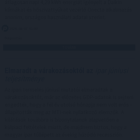
átlagosan napi 4,29 kWh energiát igényelt a Daikin
klímákat és hőszivattyúkat vezérlő Onecta alkalmazás
anonim, országos használati adatai szerint.
2026. 08. 07. 01:00
Megosztás:
TOVÁBB
Elmaradt a várakozásoktól az
ipar júniusi
teljesítménye
Az ipari termelés júniusi mutatói elmaradtak a
várakozásoktót, már az előzetes GDP-adatok is sejteni
engedték, hogy a fél év utolsó hónapja nem volt erős -
állapították meg az MTI-nek nyilatkozó elemzők. A
kilátások továbbra is bizonytalanok alapvetően a
külpiaci feltételek miatt, de majdnem biztos, hogy a
magyar ipar túllépett az évekig húzódó recesszión.