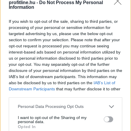
profitline.hu -
Do Not Process My Personal
alacsonyabban.
Information
2026. 08. 07. 10:00
If you wish to opt-out of the sale, sharing to third parties, or
Megosztás:
processing of your personal or sensitive information for
targeted advertising by us, please use the below opt-out
TOVÁBB
section to confirm your selection. Please note that after your
opt-out request is processed you may continue seeing
interest-based ads based on personal information utilized by
Kedvező vállalati jelentések támogatták
az
us or personal information disclosed to third parties prior to
európai piacokat
your opt-out. You may separately opt-out of the further
disclosure of your personal information by third parties on the
IAB’s list of downstream participants. This information may
also be disclosed by us to third parties on the
IAB’s List of
Downstream Participants
that may further disclose it to other
third parties.
Please note that this website/app uses one or more Google
Personal Data Processing Opt Outs
services and may gather and store information including but
not limited to your visit or usage behaviour. You may click to
I want to opt-out of the Sharing of my
personal data.
grant or deny consent to Google and its third-party tags to
Opted In
use your data for below specified purposes in below Google