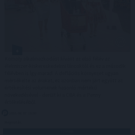
Komoly alkalmazkodást kívánt az első félév az
élelmiszer-kiskereskedelmi láncoktól és ez a második
félévben is így marad. A deflációs környezet ugyan
mérsékelte az árakat, ez azonban nem járt együtt az
értékesítési volumenek hasonló mértékű
növekedésével - derült ki a CBA és a Penny
értékeléséből.
2026. 08. 07. 16:00
Megosztás:
TOVÁBB