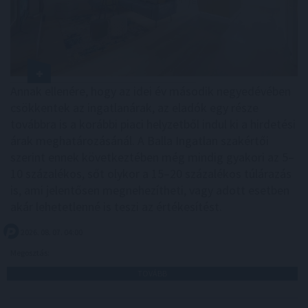
Annak ellenére, hogy az idei év második negyedévében
csökkentek az ingatlanárak, az eladók egy része
továbbra is a korábbi piaci helyzetből indul ki a hirdetési
árak meghatározásánál. A Balla Ingatlan szakértői
szerint ennek következtében még mindig gyakori az 5–
10 százalékos, sőt olykor a 15–20 százalékos túlárazás
is, ami jelentősen megnehezítheti, vagy adott esetben
akár lehetetlenné is teszi az értékesítést.
2026. 08. 07. 04:00
Megosztás:
TOVÁBB