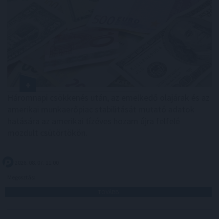
Háromnapi csökkenés után, az emelkedő olajárak és az
amerikai munkaerőpiac stabilitását mutató adatok
hatására az amerikai tízéves hozam újra felfelé
mozdult csütörtökön.
2026. 08. 07. 11:00
Megosztás:
TOVÁBB