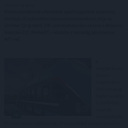
2024. 10. 26. 06:00
Minden korábbinál sikeresebb nyári forgalmat követően,
mintegy 20 százalékos utasszám növekedéssel zárja az
október 23-ig tartó 178. személyhajózási szezont a Balatoni
Hajózási Zrt. (BAHART) - közölte a társaság pénteken az
MTI-vel.
A
meghatározó
állami
tulajdonban
lévő társaság
hajóin az idén
2,2 millióan
utaztak,
személyhajói
857 ezer utast szállítottak, 19 százalékkal többet az előző