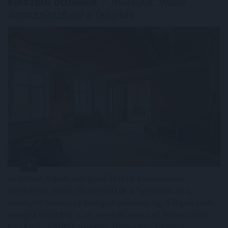
korszerű otthonok
– mutatjuk, miből
finanszírozható a felújítás
Az elmúlt napok energiaellátással kapcsolatos
eseményei ismét ráirányították a figyelmet arra,
mennyire fontos az energiahatékonyság. A legolcsóbb
energia továbbra is az, amelyet nem kell felhasználni.
Egy korszerűsítés azonban több millió forintos