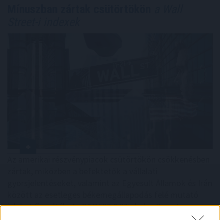
Mínuszban zártak csütörtökön
a Wall
Street-i indexek
Az amerikai részvénypiacok csütörtökön csökkenésben
zártak, miközben a befektetők a vállalati
gyorsjelentéseket, valamint az Egyesült Államok és Irán
között az esetleges békemegállapodás felé mutató
jeleket figyelték. Az S&P500 0,2%-kal, a Dow Jones
0,9%-kal, a Nasdaq Composite 0,1%-kal zárt