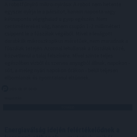
A robotfűnyíró mikro-nyírása: A robot nem hetente
egyszer nyírja le a pázsitot, hanem naponta vagy
kétnaponta végighalad a gyep egészén. Nem
centimétereket vág, hanem csupán 1-2 millimétert
csippent le a fűszálak végéből. Mivel a levágott
darabkák mikroszkopikus méretűek, nem maradnak a
fűszálak tetején. Azonnal lehullanak a fűszálak közé,
közvetlenül a talaj felszínére. Mivel szinte teljes
egészében vízből és szerves anyagból állnak, napokon -
sőt, a meleg nyári napokon órákon - belül teljesen
elbomlanak és nyomtalanul eltűnnek.
2026. 08. 07. 06:00
Megosztás:
TOVÁBB
Energiaválság idején felértékelődnek a