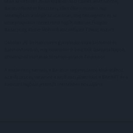
után az október 26-án kezdődő őszi szünet alatt Siófok,
Balatonfüred és Keszthely kikötőiben minden nap
sétahajózásra várják az utasokat, míg hétvégente és az
ünnepnapokon menetrendi hajók indulnak Fonyód-
Badacsony, illetve Siófok-Balatonfüred-Tihany között.
Október 26-án Halloween gyerekhajó indul Siófokról és
Balatonfüredről, míg november 9-én a XXII. Gardália Napok
alkalmából indítanak sétahajó-járatot Tihanyból.
A közlemény kiemeli, a Balaton négyévszakos kínálatához
az előszezoni, valamint a késő őszi járatokkal a BAHART és a
balatoni hajózás jelentős mértékben hozzájárul.