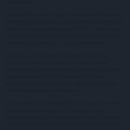
évi rekordnál.
A Szántód-Tihany között egész évben közlekedő kompokon,
eddig 1,38 millióan utaztak, ami 27 ezerrel több, mint tavaly
ilyenkor. Az év végéig várhatóan a 2023. évi 1,4 milliós rekord
is megdőlhet. A kompok 30 percenként közlekednek az őszi
szünetben a két part között - áll a közleményben.
A hajózási szezon kiemelkedő eredménye részben a
települések között közlekedő menetrendi hajóknak
köszönhető. A legkedveltebb járatok 2024-ben is a Fonyód-
Badacsony, valamint a Siófok-Balatonfüred-Tihany
útvonalak voltak, amelyeken az új, nagy népszerűségnek
örvendő katamaránok is közlekedtek.
A szezonértékelő összefoglaló rámutat, hogy a sikerekhez
hozzájárultak a társaság séta- és nosztalgiahajói is,
amelyekre összesen 195 ezer utas váltott jegyet, 50 ezerrel
többen, mint tavaly. A legnépszerűbb sétahajós indulópont