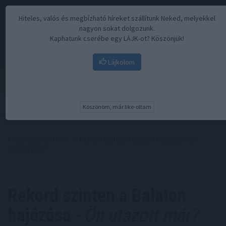
Hiteles, valós és megbízható híreket szállítunk Neked, melyekkel
nagyon sokat dolgozunk.
Kaphatunk cserébe egy LÁJK-ot? Köszönjük!
Lájkolom
Menü
Köszönöm, már like-oltam
Kezdőoldal
//
Hírek
// Rekord szinten a Balaton hajózása - Ön
utazott már?
Rekord szinten a Balaton
hajózása
- Ön utazott már?