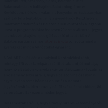
Balatonfüred, Keszthely, Siófok, Balatonlelle és
Balatonalmádi. A bulihajókra Balatonbogláron és
Révfülöpön, Siófokon, valamint Fonyódon és Badacsonyban
szálltak fel a legtöbben, míg a gyerekhajók Keszthelyen,
Balatonmáriafürdőn és Balatonlellén vonzották a legtöbb
utast. A programhajókra összesen 29 ezren váltottak jegyet,
a rendezvényhajókon pedig 14 ezer fő utazott idén. A
Balaton partján számos
vitorlás iskola
vonzotta mind a
gyerekeket mind a felnőtteket egyaránt.
A BAHART hajói idén a tavalyinál 6 százalékkal több,
mintegy 175 ezer kerékpárt szállítottak, ami jól mutatja,
hogy nő a Balaton környéki aktív turisták száma - fogalmaz
a közlemény. Kitér arra is, hogy a balatoni hajózásban is
egyre inkább teret hódít az online és automata
jegyértékesítés. Idén a tavalyinál 25 százalékkal többen, 86
ezren vásároltak ezen a módon jegyet.
Beszámoltak arról is, hogy a tavalyi sikeres kezdeményezés