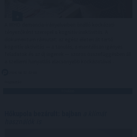
A WHO demencia-irányelveiben önálló kockázati
tényezőként szerepel a kognitív inaktivitás. A
dokumentum rámutat: az egész életen át tartó
kognitív aktivitás — a tanulás, a mentálisan igényes
feladatok és az új ingerek — szoros összefüggésben áll
a szellemi hanyatlás alacsonyabb kockázatával .
2026. 08. 07. 02:00
Megosztás:
TOVÁBB
Hőkupola bezárult: bajban
a klímát
használók is