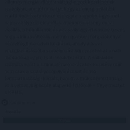
villamosenergia-ellátási válsághelyzet kezelésének
szabályait, ami jól mutatja, hogy az energiaellátást
érintő kockázatok kezelése egyre nagyobb figyelmet
kap szabályozói oldalról is. A rekordalacsony dunai
vízállás, a hőhullámok és az aszály egyértelművé teszik,
hogy a klímaváltozás már nem jövőbeli forgatókönyv:
kézzelfogható üzleti kockázat, amely a hazai
energiaellátástól a szabályozási környezeten át a napi
működésig egyre több területet érint. A vállalatok
számára ezért a fizikai klímakockázatok kezelése már
nem csak a szabályozói elvárásokat érintő
fenntarthatósági kérdés, hanem a működésbiztonság
és a versenyképesség alapvető feltétele – figyelmeztet
a KPMG.
2026. 08. 07. 03:00
Megosztás:
TOVÁBB