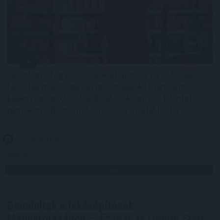
Júliusban a fogyasztói árak átlagosan 1,2 százalékkal
haladták meg az egy évvel korábbiakat, júniushoz
képest pedig 0,1 százalékkal csökkentek - jelentette
pénteken a Központi Statisztikai Hivatal (KSH).
2026. 08. 07. 13:00
Megosztás:
TOVÁBB
Beindultak a lakásépítések
Magyarországon
– Ez már az Otthon Start