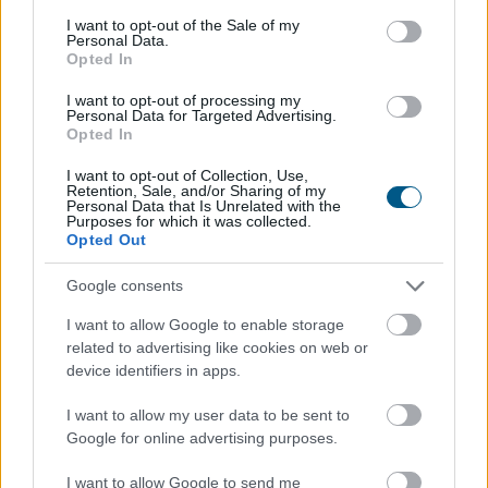
consent section.
I want to opt-out of the Sale of my
Personal Data.
Opted In
Mérsékelt elmozdulásokat mutatva többnyire
I want to opt-out of processing my
Personal Data for Targeted Advertising.
emelkedtek a vezető nyugat-európai részvényindexek.
Opted In
A Stoxx600 0,2%-kal, a DAX 0,1%-kal, a CAC40 0,4%-kal
I want to opt-out of Collection, Use,
emelkedett, míg az FTSE 100 0,2%-kal csökkent. Ezzel
Retention, Sale, and/or Sharing of my
a páneurópai index sorozatban harmadik napon zárt
Personal Data that Is Unrelated with the
Purposes for which it was collected.
történelmi csúcson. A napi emelkedés jelentős részét a
Opted Out
vállalati eredmények hajtották.
Google consents
2026. 08. 07. 09:00
I want to allow Google to enable storage
Megosztás:
related to advertising like cookies on web or
TOVÁBB
device identifiers in apps.
I want to allow my user data to be sent to
Google for online advertising purposes.
Elmaradt egyelőre az albérletpiaci roham -
mennyibe kerülnek most a kiadó lakások?
I want to allow Google to send me