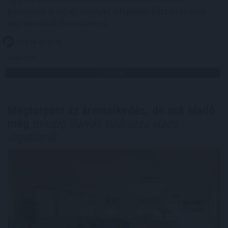
beruházás is lehet, amelyet a legtöbb háztartás nem
tud önerőből finanszírozni.
2026. 08. 07. 05:00
Megosztás:
TOVÁBB
Megtorpant az áremelkedés, de sok eladó
még
mindig durván túlárazza eladó
ingatlanát