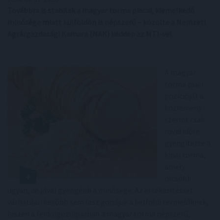
Továbbra is stabilak a magyar torma piacai, kiemelkedő
minősége miatt külföldön is népszerű – közölte a Nemzeti
Agrárgazdasági Kamara (NAK) kedden az MTI-vel.
A magyar
torma piaci
pozícióját a
közlemény
szerint csak
rövid időre
gyengítette a
kínai torma,
amely
olcsóbb
ugyan, de jóval gyengébb a minősége. Az értékesítéssel
várhatóan később sem lesz gondjuk a belföldi termelőknek,
hiszen a feldolgozóiparban a magyar torma népszerű,