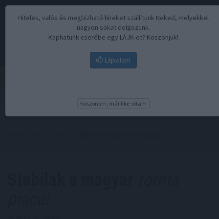
Hiteles, valós és megbízható híreket szállítunk Neked, melyekkel
nagyon sokat dolgozunk.
Kaphatunk cserébe egy LÁJK-ot? Köszönjük!
Lájkolom
Menü
Köszönöm, már like-oltam
Kezdőoldal
//
Hírek
// Stabilak a magyar torma piacai
Stabilak a magyar
torma
piacai
2026. 03. 31. 23:00