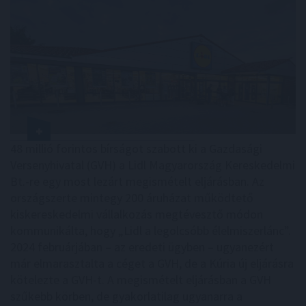
48 millió forintos bírságot szabott ki a Gazdasági
Versenyhivatal (GVH) a Lidl Magyarország Kereskedelmi
Bt.-re egy most lezárt megismételt eljárásban. Az
országszerte mintegy 200 áruházat működtető
kiskereskedelmi vállalkozás megtévesztő módon
kommunikálta, hogy „Lidl a legolcsóbb élelmiszerlánc”.
2024 februárjában – az eredeti ügyben – ugyanezért
már elmarasztalta a céget a GVH, de a Kúria új eljárásra
kötelezte a GVH-t. A megismételt eljárásban a GVH
szűkebb körben, de gyakorlatilag ugyanarra a