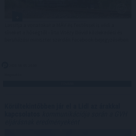
Lassítja a vonatokat a MÁV és festéssel is védi a
síneket a hőségtől - írta Vitézy Dávid közlekedési és
beruházási miniszter szerdán Facebook-bejegyzésében.
2026. 08. 05. 20:00
Megosztás:
TOVÁBB
Körültekintőbben jár el a Lidl az árakkal
kapcsolatos
kommunikációja során a GVH
eljárásnak eredményeként