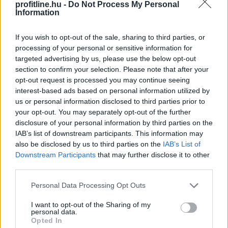
profitline.hu -
Do Not Process My Personal
Information
If you wish to opt-out of the sale, sharing to third parties, or
processing of your personal or sensitive information for
targeted advertising by us, please use the below opt-out
section to confirm your selection. Please note that after your
opt-out request is processed you may continue seeing
interest-based ads based on personal information utilized by
A márkák értékét elsősorban a minőség és a bizalom
us or personal information disclosed to third parties prior to
your opt-out. You may separately opt-out of the further
határozza meg, a hűség pedig leginkább a vásárlási
disclosure of your personal information by third parties on the
gyakoriságban és az ajánlási hajlandóságban nyilvánul
IAB’s list of downstream participants. This information may
meg – derül ki a Nitro legfrissebb kutatásából, amely
also be disclosed by us to third parties on the
IAB’s List of
átfogó képet nyújt a magyar fogyasztók
Downstream Participants
that may further disclose it to other
márkapreferenciáiról, a márkákhoz fűződő viszonyáról
third parties.
és a lojalitás mögött álló motivációkról.
Please note that this website/app uses one or more Google
Personal Data Processing Opt Outs
services and may gather and store information including but
2026. 08. 06. 05:00
not limited to your visit or usage behaviour. You may click to
I want to opt-out of the Sharing of my
Megosztás:
personal data.
grant or deny consent to Google and its third-party tags to
Opted In
TOVÁBB
use your data for below specified purposes in below Google