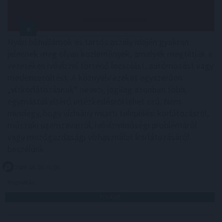
Nyári hőhullámok és tartós aszály idején gyakran
jelennek meg olyan közlemények, amelyek megtiltják a
vezetékes ivóvízzel történő locsolást, autómosást vagy
medencetöltést. A köznyelv ezeket egyszerűen
„vízkorlátozásnak” nevezi, jogilag azonban több,
egymástól eltérő intézkedésről lehet szó. Nem
mindegy, hogy vízhiány miatti települési korlátozásról,
műszaki üzemzavarról, ivóvízminőségi problémáról
vagy mezőgazdasági vízhasználat korlátozásáról
beszélünk.
2026. 08. 06. 01:00
Megosztás:
TOVÁBB