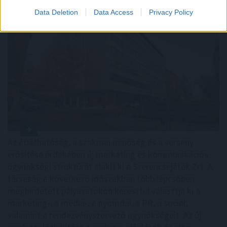
Data Deletion
Data Access
Privacy Policy
Az átláthatóság, a szakmai minőség és a verseny
erősítése érdekében új marketing és kommunikációs
ügynökségi struktúrát alakít ki a Szerencsejáték Zrt. A
társaság a következő időszakban több lépcsőben
meghirdetett pályázatokon keresztül választja ki a
marketing-, a média-, a nyomdai, a PR, a social,
valamint a rendezvényszervező ügynökségeit. Az új