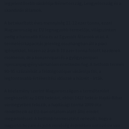
legjelentősebb vásárlója Németország, Lengyelország és a
skandináv államok.
A betakarított éves mennyiség 11-12 ezer tonna, ezzel
Magyarország az EU legnagyobb termelője, világszinten
pedig a harmadik Kína és az Egyesült Államok után. A
termelési kapacitás jelenleg összhangban áll a piaci
igényekkel, hiszen az árak 8-10 ezer tonna fölött kezdenek
csökkenni, de a konzervipari és a gyógyszeripari
nyersanyagigény várhatóan emelkedni fog. A belföldi termés
90-95 százalékát a feldolgozóipar vásárolja föl, a
legfontosabb értékesítési időszak a húsvét - írták.
A közlemény szerint Magyarországon a termőterület
megközelíti az 1470 hektárt, ebből 1427 hektár Hajdú-Bihar
vármegyében fekszik, a hajdúsági torma 2009 óta
rendelkezik az EU-ban oltalom alatt álló eredet
megjelöléssel. A belföldi termesztést nehezíti, hogy a
nagyobb hozam és jobb minőség érdekében öntözésre van