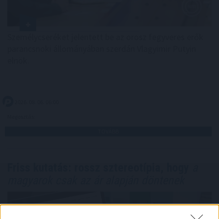
Személycseréket jelentett be az orosz fegyveres erők
parancsnoki állományában szerdán Vlagyimir Putyin
elnök.
2026. 08. 06. 06:00
Megosztás:
TOVÁBB
Friss kutatás: rossz sztereotípia, hogy
a
magyarok csak az ár alapján döntenek