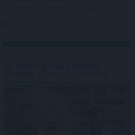
rendszer kialakítása a szakmai ajánlások és piaci
visszajelzések figyelembevételével, független
szakértők támogatásával történik.
2026. 08. 06. 03:00
Megosztás:
TOVÁBB
Így kaphat egy magyar nyugdíjas
olcsóbban
gyógyszert - 7 lehetőség