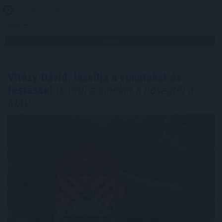
2026. 08. 05. 21:00
Megosztás:
TOVÁBB
Vitézy Dávid: lassítja a vonatokat és
festéssel
is védi a síneket a hőségtől a
MÁV