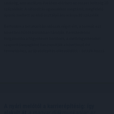
szükség, ami aszályos években elérheti az összes költség 20
százalékát. A ráfordítás ugyanakkor megtérül, megfelelő
ápolás mellett az első osztályú áru aránya 80 százalék.
Belföldön a betakarítási időszak véget ért, a tormát ezt
követően hűtőtárolókban tárolják. Kereskedelmi
forgalomba a főgyökerek kerülnek, a mellékgyökereket
szaporítóanyagként hasznosítják a következő évi
termeléshez, az újratelepítés elkezdődött – tették hozzá.
A nyári melótól a karrierépítésig: így
alakult át
a magyar diákmunkapiac az