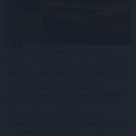
Már a százezres nagyságrend felett van a magyar
villanyautó-flotta, ami bő 40 százalékos bővülést jelent
éves szinten. A Netrisknél kötött kgfb-szerződéseken
belül az elektromos személyautók aránya júniusra 3,6
százalékra, a hibrideké pedig több mint 5 százalékra
emelkedett. Az elektromos autók kötelező
biztosításának féléves átlagdíja éves összevetésben 8
százalékkal, a hibrideké 12 százalékkal csökkent,
miközben a többi személyautónál mindössze 2
százalékos mérséklődés történt. A cascónál
ugyanakkor jelentős a különbség: az elektromos autók
éves átlagdíja meghaladta a 263 ezer forintot.