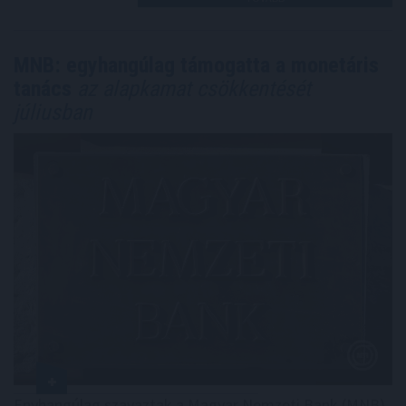
MNB: egyhangúlag támogatta a monetáris
tanács
az alapkamat csökkentését
júliusban
Enyhangúlag szavaztak a Magyar Nemzeti Bank (MNB)