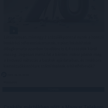
Látványosan, mintegy 2 százalékponttal estek a hosszú
bankközi referenciakamatok, a piaci lakáshitelek
átlagkamata azonban továbbra is 6,4 százalék körül
mozog. Jogosan merül fel a kérdés: mikor jelenik meg
a kedvező változás a bankok ajánlataiban, és mekkora
kamatcsökkentésre számíthatnak a hitelfelvevők?
2026. 08. 06. 09:00
Megosztás:
TOVÁBB
Csekély mértékben nőtt a Magyar Telekom