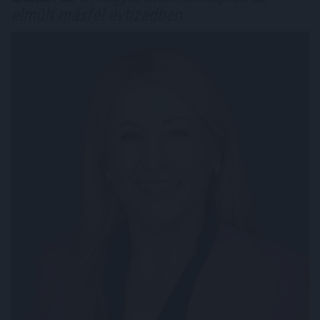
elmúlt másfél évtizedben