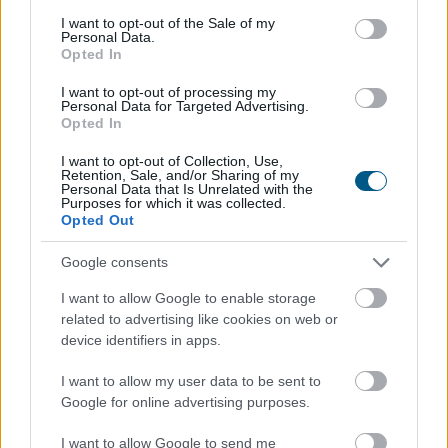
consent section.
I want to opt-out of the Sale of my
Personal Data.
Opted In
Változás a használtautó-piacon:
meredeken esik a dízel,
miközben 30%-kal
I want to opt-out of processing my
Personal Data for Targeted Advertising.
nőtt a zöld autók iránti kereslet
Opted In
I want to opt-out of Collection, Use,
Retention, Sale, and/or Sharing of my
Personal Data that Is Unrelated with the
Purposes for which it was collected.
Opted Out
Google consents
I want to allow Google to enable storage
related to advertising like cookies on web or
device identifiers in apps.
I want to allow my user data to be sent to
Google for online advertising purposes.
Tovább gyorsul a hajtásláncok szerkezeti átalakulása a
I want to allow Google to send me