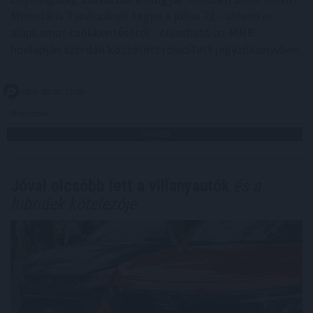
Monetáris Tanácsának tagjai a július 21-i ülésen az
alapkamat csökkentéséről - olvasható az MNB
honlapján szerdán közzétett rövidített jegyzőkönyvben.
2026. 08. 05. 22:00
Megosztás:
TOVÁBB
Jóval olcsóbb lett a villanyautók
és a
hibridek kötelezője