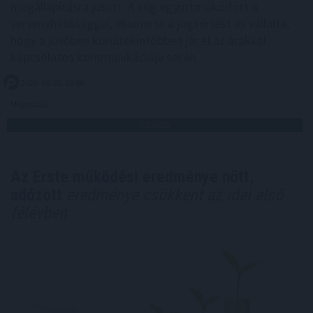
megállapításra jutott. A cég együttműködött a
versenyhatósággal, elismerte a jogsértést és vállalta,
hogy a jövőben körültekintőbben jár el az árakkal
kapcsolatos kommunikációja során.
2026. 08. 05. 18:00
Megosztás:
TOVÁBB
Az Erste működési eredménye nőtt,
adózott
eredménye csökkent az idei első
félévben