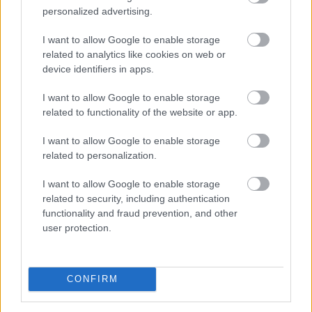
personalized advertising.
hazai használtautó-piacon a Használtautó.hu
legfrissebb, júliusi statisztikái szerint. Egyetlen év alatt
I want to allow Google to enable storage
több mint 12,5 ezer érdeklődőt* veszítettek a
related to analytics like cookies on web or
dízelüzemű autók, miközben a villamosított
device identifiers in apps.
hajtásláncok (tisztán elektromos és hibrid modellek)
iránti vásárlói kereslet több mint 30%-os ugrással
I want to allow Google to enable storage
megközelítette a havi 49 ezres határt. A piac alapját
related to functionality of the website or app.
jelentő benzines szegmens változatlanul szilárd bázist
I want to allow Google to enable storage
mutat.
related to personalization.
2026. 08. 06. 04:00
I want to allow Google to enable storage
Megosztás:
related to security, including authentication
functionality and fraud prevention, and other
TOVÁBB
user protection.
Átalakítja ügynökségi modelljét
a
CONFIRM
Szerencsejáték Zrt.