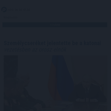
2026. 08. 06. 07:00
Megosztás:
TOVÁBB
Személycseréket jelentette be a katonai
vezetésben az orosz elnök