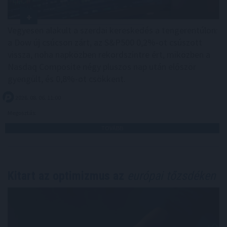
Vegyesen alakult a szerdai kereskedés a tengerentúlon:
a Dow új csúcson zárt, az S&P500 0,2%-ot csúszott
vissza, noha napközben rekordszintre ért, miközben a
Nasdaq Composite négy pluszos nap után először
gyengült, és 0,8%-ot csökkent.
2026. 08. 06. 11:00
Megosztás:
TOVÁBB
Kitart az optimizmus az
európai tőzsdéken