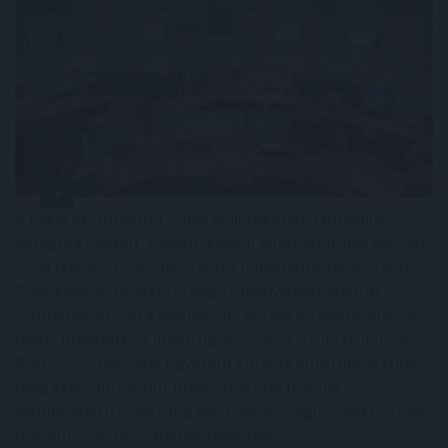
A paksi atomerőmű teljes leállása nem a megújuló
energia korlátait, hanem a hazai energiatárolás hiányát
teszi látványossá. Miközben a napelemek napközben
Paks kiesése mellett is nagy mennyiségű áramot
termeltek a nyári kánikulában, estére a tárolók hiánya
miatt megnőtt az importigény. Szilva Attila fizikus, a
BME és az Uppsalai Egyetem korábbi kutatója, a Furik
blog szerzője szerint megfelelő elektromos
tárolókapacitással még egy ilyen válsághelyzet hatásai
is jelentősen enyhíthetők lennének.