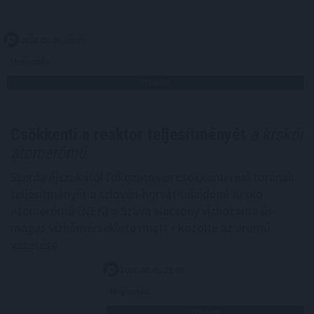
2026. 08. 06. 00:05
Megosztás:
TOVÁBB
Csökkenti a reaktor teljesítményét
a krskói
atomerőmű
Szerda éjszakától fokozatosan csökkenti reaktorának
teljesítményét a szlovén-horvát tulajdonú Krsko
Atomerőmű (NEK) a Száva alacsony vízhozama és
magas vízhőmérséklete miatt - közölte az erőmű
vezetése.
2026. 08. 05. 23:00
Megosztás:
TOVÁBB