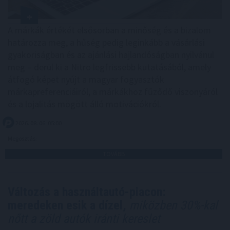
A márkák értékét elsősorban a minőség és a bizalom
határozza meg, a hűség pedig leginkább a vásárlási
gyakoriságban és az ajánlási hajlandóságban nyilvánul
meg – derül ki a Nitro legfrissebb kutatásából, amely
átfogó képet nyújt a magyar fogyasztók
márkapreferenciáiról, a márkákhoz fűződő viszonyáról
és a lojalitás mögött álló motivációkról.
2026. 08. 06. 05:00
Megosztás:
TOVÁBB
Változás a használtautó-piacon:
meredeken esik a dízel,
miközben 30%-kal
nőtt a zöld autók iránti kereslet