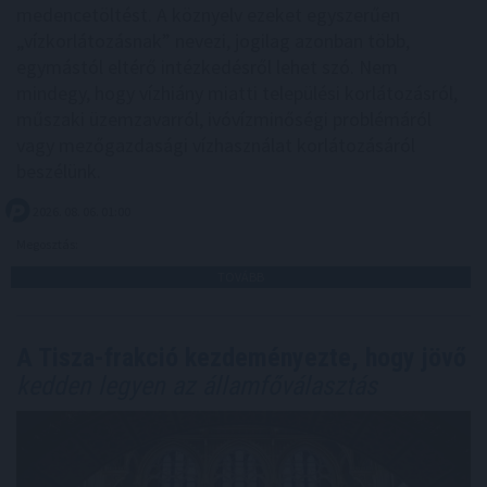
medencetöltést. A köznyelv ezeket egyszerűen
„vízkorlátozásnak” nevezi, jogilag azonban több,
egymástól eltérő intézkedésről lehet szó. Nem
mindegy, hogy vízhiány miatti települési korlátozásról,
műszaki üzemzavarról, ivóvízminőségi problémáról
vagy mezőgazdasági vízhasználat korlátozásáról
beszélünk.
2026. 08. 06. 01:00
Megosztás:
TOVÁBB
A Tisza-frakció kezdeményezte, hogy jövő
kedden legyen az államfőválasztás