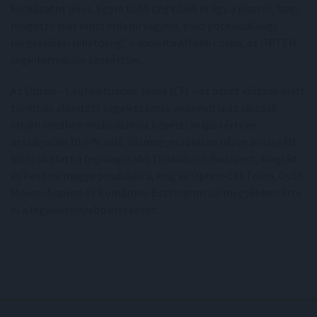
kockázatot jelez. Egyre több cég tűnik el úgy a piacról, hogy
mögötte már nincs érdemi vagyon, piaci potenciál vagy
megtérülési lehetőség.” – mondta Alföldi Csaba, az OPTEN
céginformációs szakértője.
Az Opten – Cégfluktuációs Index (CFI – az adott időszak alatt
törölt és alapított cégek számát viszonyítja az időszak
elején rendben működőkhöz képest) májusi értéke
országosan 10,6 % volt. Vármegyei szinten nézve a vizsgált
időszak alatt a legmagasabb fluktuációt Budapest, Nógrád
és Pest vármegye produkálta, míg az Opten–CFI Tolna, Győr-
Moson-Sopron és Komárom-Esztergom vármegyékben érte
el a legalacsonyabb értékeket.