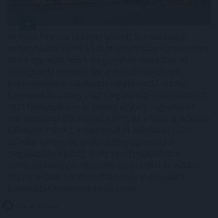
48 millió forintos bírságot szabott ki a Gazdasági
Versenyhivatal (GVH) a Lidl Magyarország Kereskedelmi
Bt.-re egy most lezárt megismételt eljárásban. Az
országszerte mintegy 200 áruházat működtető
kiskereskedelmi vállalkozás megtévesztő módon
kommunikálta, hogy „Lidl a legolcsóbb élelmiszerlánc”.
2024 februárjában – az eredeti ügyben – ugyanezért
már elmarasztalta a céget a GVH, de a Kúria új eljárásra
kötelezte a GVH-t. A megismételt eljárásban a GVH
szűkebb körben, de gyakorlatilag ugyanarra a
megállapításra jutott. A cég együttműködött a
versenyhatósággal, elismerte a jogsértést és vállalta,
hogy a jövőben körültekintőbben jár el az árakkal
kapcsolatos kommunikációja során.
2026. 08. 05. 18:00