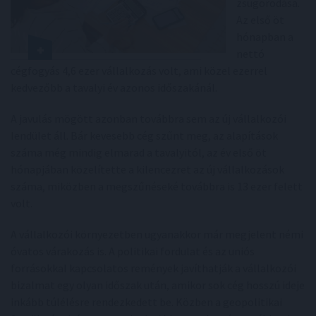
zsugorodása.
Az első öt
hónapban a
nettó
cégfogyás 4,6 ezer vállalkozás volt, ami közel ezerrel
kedvezőbb a tavalyi év azonos időszakánál.
A javulás mögött azonban továbbra sem az új vállalkozói
lendület áll. Bár kevesebb cég szűnt meg, az alapítások
száma még mindig elmarad a tavalyitól, az év első öt
hónapjában közelítette a kilencezret az új vállalkozások
száma, miközben a megszűnéseké továbbra is 13 ezer felett
volt.
A vállalkozói környezetben ugyanakkor már megjelent némi
óvatos várakozás is. A politikai fordulat és az uniós
forrásokkal kapcsolatos remények javíthatják a vállalkozói
bizalmat egy olyan időszak után, amikor sok cég hosszú ideje
inkább túlélésre rendezkedett be. Közben a geopolitikai