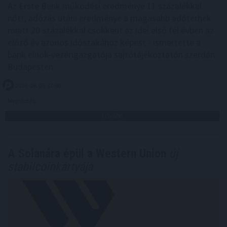
Az Erste Bank működési eredménye 11 százalékkal
nőtt, adózás utáni eredménye a magasabb adóterhek
miatt 20 százalékkal csökkent az idei első fél évben az
előző év azonos időszakához képest - ismertette a
bank elnök-vezérigazgatója sajtótájékoztatón szerdán
Budapesten.
2026. 08. 05. 17:00
Megosztás:
TOVÁBB
A Solanára épül a Western Union
új
stabilcoinkártyája