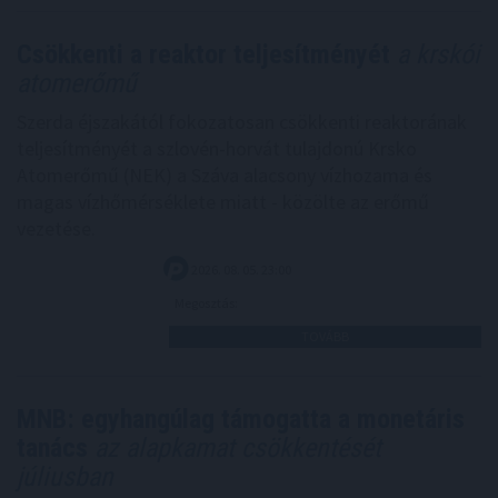
Csökkenti a reaktor teljesítményét
a krskói
atomerőmű
Szerda éjszakától fokozatosan csökkenti reaktorának
teljesítményét a szlovén-horvát tulajdonú Krsko
Atomerőmű (NEK) a Száva alacsony vízhozama és
magas vízhőmérséklete miatt - közölte az erőmű
vezetése.
2026. 08. 05. 23:00
Megosztás:
TOVÁBB
MNB: egyhangúlag támogatta a monetáris
tanács
az alapkamat csökkentését
júliusban