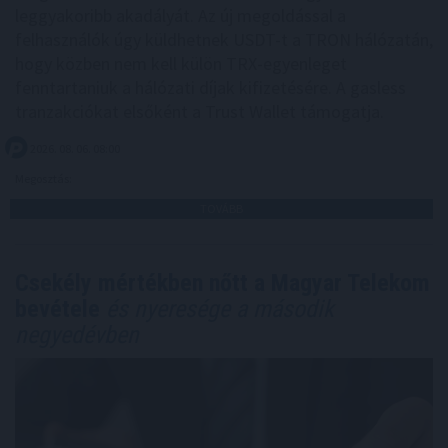
leggyakoribb akadályát. Az új megoldással a
felhasználók úgy küldhetnek USDT-t a TRON hálózatán,
hogy közben nem kell külön TRX-egyenleget
fenntartaniuk a hálózati díjak kifizetésére. A gasless
tranzakciókat elsőként a Trust Wallet támogatja.
2026. 08. 06. 08:00
Megosztás:
TOVÁBB
Csekély mértékben nőtt a Magyar Telekom
bevétele
és nyeresége a második
negyedévben