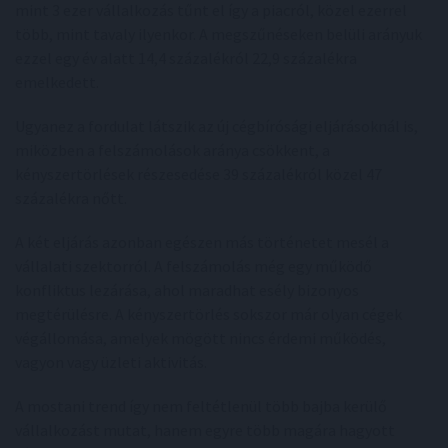
mint 3 ezer vállalkozás tűnt el így a piacról, közel ezerrel
több, mint tavaly ilyenkor. A megszűnéseken belüli arányuk
ezzel egy év alatt 14,4 százalékról 22,9 százalékra
emelkedett.
Ugyanez a fordulat látszik az új cégbírósági eljárásoknál is,
miközben a felszámolások aránya csökkent, a
kényszertörlések részesedése 39 százalékról közel 47
százalékra nőtt.
A két eljárás azonban egészen más történetet mesél a
vállalati szektorról. A felszámolás még egy működő
konfliktus lezárása, ahol maradhat esély bizonyos
megtérülésre. A kényszertörlés sokszor már olyan cégek
végállomása, amelyek mögött nincs érdemi működés,
vagyon vagy üzleti aktivitás.
A mostani trend így nem feltétlenül több bajba kerülő
vállalkozást mutat, hanem egyre több magára hagyott