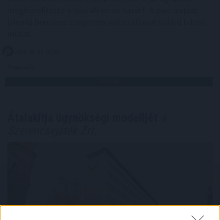
megközelítette a havi 49 ezres határt. A piac alapját
jelentő benzines szegmens változatlanul szilárd bázist
mutat.
2026. 08. 06. 04:00
Megosztás:
TOVÁBB
Átalakítja ügynökségi modelljét
a
Szerencsejáték Zrt.