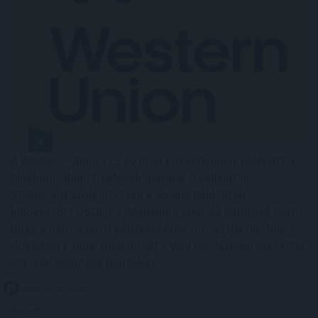
A Western Union 175 év után közvetlenül is belépett a
blokkláncalapú fizetések piacára. A vállalat új
Stablecard szolgáltatása a Solana hálózatán
kibocsátott USDPT stabilcoinra épül, és lehetővé teszi,
hogy a nemzetközi pénzküldések címzettjei digitális
dollárban kapják meg, majd a Visa rendszerén keresztül
azonnal elköltsék pénzüket.
2026. 08. 05. 16:00
Megosztás: