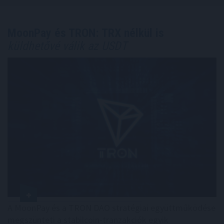
MoonPay és TRON: TRX nélkül is
küldhetővé válik az USDT
A MoonPay és a TRON DAO stratégiai együttműködése
megszünteti a stabilcoin-tranzakciók egyik