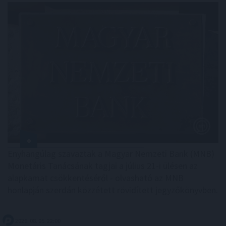
Enyhangúlag szavaztak a Magyar Nemzeti Bank (MNB)
Monetáris Tanácsának tagjai a július 21-i ülésen az
alapkamat csökkentéséről - olvasható az MNB
honlapján szerdán közzétett rövidített jegyzőkönyvben.
2026. 08. 05. 22:00