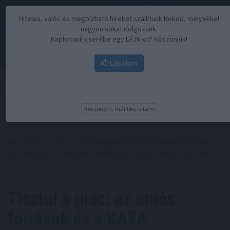
Hiteles, valós és megbízható híreket szállítunk Neked, melyekkel
nagyon sokat dolgozunk.
Kaphatunk cserébe egy LÁJK-ot? Köszönjük!
Lájkolom
Menü
Köszönöm, már like-oltam
Kezdőoldal
//
Hírek
// Tisztul a piac: az uniós források és a KATA
visszatérésének reménye új lendületet adhat a vállalkozásoknak
Tisztul a piac: az uniós
források és a KATA