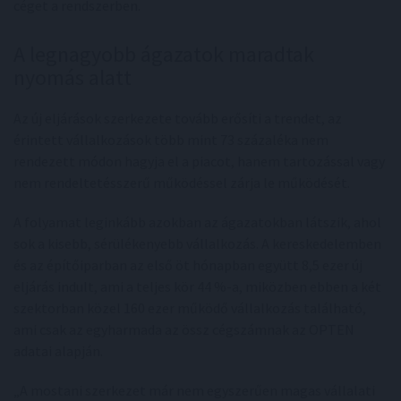
céget a rendszerben.
A legnagyobb ágazatok maradtak
nyomás alatt
Az új eljárások szerkezete tovább erősíti a trendet, az
érintett vállalkozások több mint 73 százaléka nem
rendezett módon hagyja el a piacot, hanem tartozással vagy
nem rendeltetésszerű működéssel zárja le működését.
A folyamat leginkább azokban az ágazatokban látszik, ahol
sok a kisebb, sérülékenyebb vállalkozás. A kereskedelemben
és az építőiparban az első öt hónapban együtt 8,5 ezer új
eljárás indult, ami a teljes kör 44 %-a, miközben ebben a két
szektorban közel 160 ezer működő vállalkozás található,
ami csak az egyharmada az össz cégszámnak az OPTEN
adatai alapján.
„A mostani szerkezet már nem egyszerűen magas vállalati