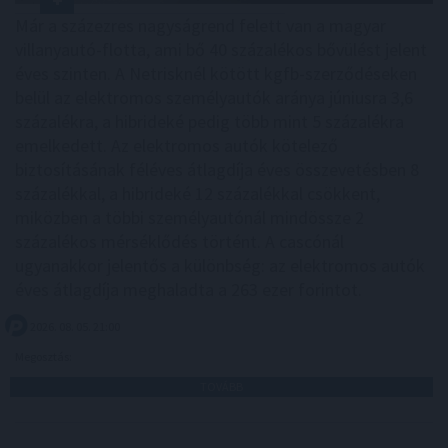
Már a százezres nagyságrend felett van a magyar
villanyautó-flotta, ami bő 40 százalékos bővülést jelent
éves szinten. A Netrisknél kötött kgfb-szerződéseken
belül az elektromos személyautók aránya júniusra 3,6
százalékra, a hibrideké pedig több mint 5 százalékra
emelkedett. Az elektromos autók kötelező
biztosításának féléves átlagdíja éves összevetésben 8
százalékkal, a hibrideké 12 százalékkal csökkent,
miközben a többi személyautónál mindössze 2
százalékos mérséklődés történt. A cascónál
ugyanakkor jelentős a különbség: az elektromos autók
éves átlagdíja meghaladta a 263 ezer forintot.
2026. 08. 05. 21:00
Megosztás:
TOVÁBB