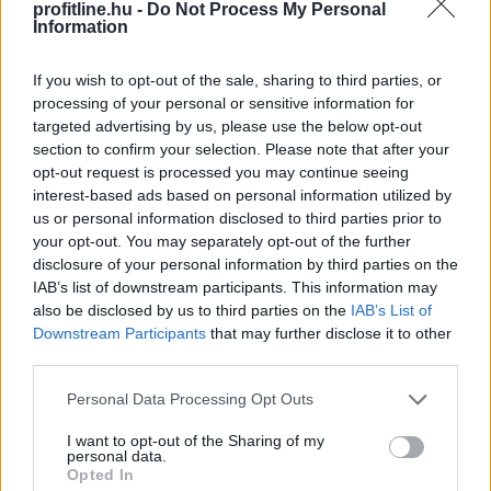
profitline.hu -
Do Not Process My Personal
Information
If you wish to opt-out of the sale, sharing to third parties, or
processing of your personal or sensitive information for
targeted advertising by us, please use the below opt-out
Az átláthatóság, a szakmai minőség és a verseny
section to confirm your selection. Please note that after your
opt-out request is processed you may continue seeing
erősítése érdekében új marketing és kommunikációs
interest-based ads based on personal information utilized by
ügynökségi struktúrát alakít ki a Szerencsejáték Zrt. A
us or personal information disclosed to third parties prior to
társaság a következő időszakban több lépcsőben
your opt-out. You may separately opt-out of the further
meghirdetett pályázatokon keresztül választja ki a
disclosure of your personal information by third parties on the
marketing-, a média-, a nyomdai, a PR, a social,
IAB’s list of downstream participants. This information may
valamint a rendezvényszervező ügynökségeit. Az új
also be disclosed by us to third parties on the
IAB’s List of
rendszer kialakítása a szakmai ajánlások és piaci
Downstream Participants
that may further disclose it to other
third parties.
visszajelzések figyelembevételével, független
szakértők támogatásával történik.
Please note that this website/app uses one or more Google
Personal Data Processing Opt Outs
services and may gather and store information including but
2026. 08. 06. 03:00
not limited to your visit or usage behaviour. You may click to
I want to opt-out of the Sharing of my
personal data.
Megosztás:
grant or deny consent to Google and its third-party tags to
Opted In
use your data for below specified purposes in below Google