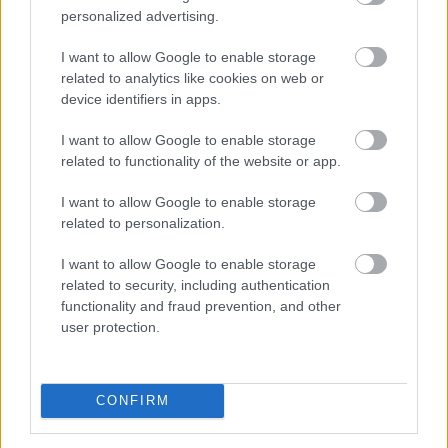
personalized advertising.
I want to allow Google to enable storage
related to analytics like cookies on web or
device identifiers in apps.
Sok magyar nyugdíjas havonta többféle gyógyszert
szed, ezért a patikában hagyott összeg könnyen
I want to allow Google to enable storage
related to functionality of the website or app.
elérheti a több ezer vagy akár több tízezer forintot.
Kevesen tudják azonban, hogy a társadalombiztosítási
I want to allow Google to enable storage
támogatás mellett közgyógyellátás, önkormányzati
related to personalization.
segítség, egyedi méltányosság és olcsóbb helyettesítő
készítmény is csökkentheti a kiadásokat.
I want to allow Google to enable storage
related to security, including authentication
2026. 08. 06. 02:00
functionality and fraud prevention, and other
user protection.
Megosztás:
TOVÁBB
CONFIRM
Ki rendelhet el vízkorlátozást
ma