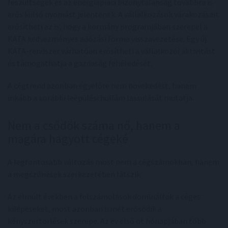
feszültségek és az energiapiaci bizonytalanság továbbra is
erős külső nyomást jelentenek. A vállalkozások várakozásait
erősítheti az is, hogy a kormány programjában szerepel a
KATA kedvezményes adózási forma visszavezetése. Egy új
KATA-rendszer várhatóan erősítheti a vállalkozói aktivitást
és támogathatja a gazdaság fehéredését.
A cégtrend azonban egyelőre nem növekedést, hanem
inkább a korábbi leépülési hullám lassulását mutatja.
Nem a csődök száma nő, hanem a
magára hagyott cégeké
A legfontosabb változás most nem a cégszámokban, hanem
a megszűnések szerkezetében látszik.
Az elmúlt években a felszámolások dominálták a céges
kilépéseket, most azonban ismét erősödik a
kényszertörlések szerepe. Az év első öt hónapjában több