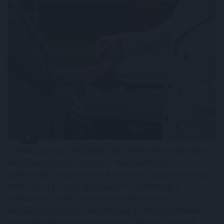
Tovább gyorsul a hajtásláncok szerkezeti átalakulása a
hazai használtautó-piacon a Használtautó.hu
legfrissebb, júliusi statisztikái szerint. Egyetlen év alatt
több mint 12,5 ezer érdeklődőt* veszítettek a
dízelüzemű autók, miközben a villamosított
hajtásláncok (tisztán elektromos és hibrid modellek)
iránti vásárlói kereslet több mint 30%-os ugrással