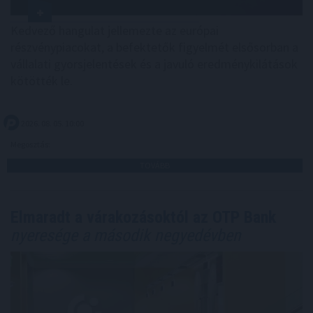
Kedvező hangulat jellemezte az európai
részvénypiacokat, a befektetők figyelmét elsősorban a
vállalati gyorsjelentések és a javuló eredménykilátások
kötötték le.
2026. 08. 05. 10:00
Megosztás:
TOVÁBB
Elmaradt a várakozásoktól az OTP Bank
nyeresége a második negyedévben