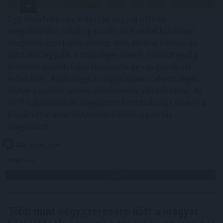
Egy lakásfelújítás, költözés vagy új otthon
megvásárlása ritkán igazodik az évekkel korábban
meghatározott időponthoz. Van, amikor néhány év
alatt összegyűlik a szükséges önerő, máskor pedig
érdemes tovább takarékoskodni egy nagyobb cél
érdekében. A pénzügyi és ingatlanpiaci lehetőségek,
illetve a családi tervek időközben is változhatnak. Az
OTP Lakástakarék megújított konstrukciója ezekre a
kiszámíthatatlan helyzetekre kínál rugalmas
megoldást.
2026. 08. 05. 14:00
Megosztás:
TOVÁBB
Több mint négyszeresére nőtt a magyar