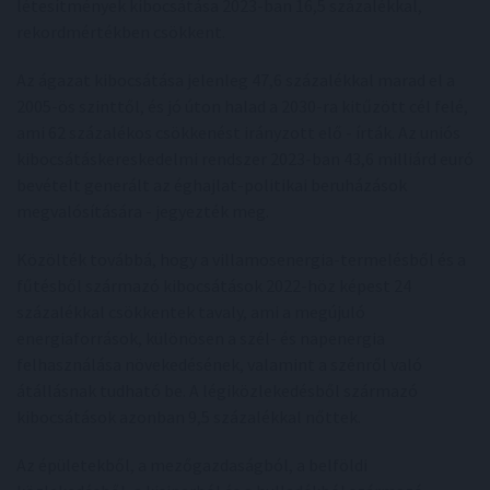
létesítmények kibocsátása 2023-ban 16,5 százalékkal,
rekordmértékben csökkent.
Az ágazat kibocsátása jelenleg 47,6 százalékkal marad el a
2005-ös szinttől, és jó úton halad a 2030-ra kitűzött cél felé,
ami 62 százalékos csökkenést irányzott elő - írták. Az uniós
kibocsátáskereskedelmi rendszer 2023-ban 43,6 milliárd euró
bevételt generált az éghajlat-politikai beruházások
megvalósítására - jegyezték meg.
Közölték továbbá, hogy a villamosenergia-termelésből és a
fűtésből származó kibocsátások 2022-höz képest 24
százalékkal csökkentek tavaly, ami a megújuló
energiaforrások, különösen a szél- és napenergia
felhasználása növekedésének, valamint a szénről való
átállásnak tudható be. A légiközlekedésből származó
kibocsátások azonban 9,5 százalékkal nőttek.
Az épületekből, a mezőgazdaságból, a belföldi