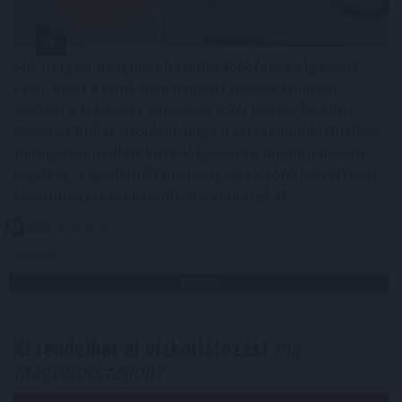
Sok magyar nyugdíjas havonta többféle gyógyszert
szed, ezért a patikában hagyott összeg könnyen
elérheti a több ezer vagy akár több tízezer forintot.
Kevesen tudják azonban, hogy a társadalombiztosítási
támogatás mellett közgyógyellátás, önkormányzati
segítség, egyedi méltányosság és olcsóbb helyettesítő
készítmény is csökkentheti a kiadásokat.
2026. 08. 06. 02:00
Megosztás:
TOVÁBB
Ki rendelhet el vízkorlátozást
ma
Magyarországon?