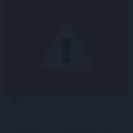
Nyári hőhullámok és tartós aszály idején gyakran
jelennek meg olyan közlemények, amelyek megtiltják a
vezetékes ivóvízzel történő locsolást, autómosást vagy
medencetöltést. A köznyelv ezeket egyszerűen
„vízkorlátozásnak” nevezi, jogilag azonban több,