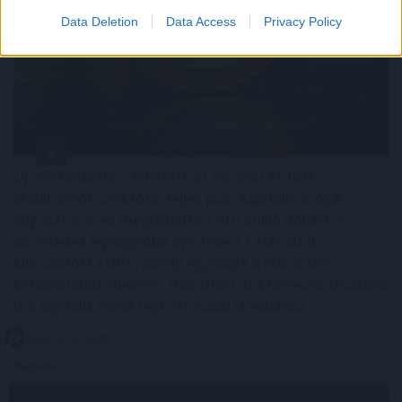
Data Deletion
Data Access
Privacy Policy
Új mérföldkőhöz érkezett az euróhoz kötött
stabilcoinok szektora: teljes piaci kapitalizációjuk
augusztus 5-én meghaladta a 810 millió dollárt. A
növekedés legnagyobb nyertese a Circle által
kibocsátott EURC, amely egymaga a piac közel
kétharmadát ellenőrzi, miközben az Ethereum továbbra
is a digitális eurók legfontosabb blokklánca.
2026. 08. 05. 19:00
Megosztás:
TOVÁBB