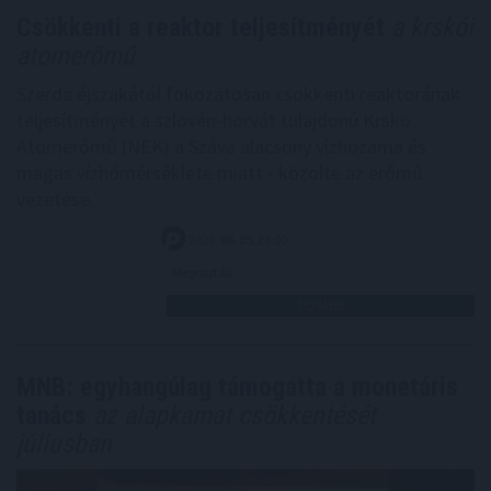
Csökkenti a reaktor teljesítményét
a krskói
atomerőmű
Szerda éjszakától fokozatosan csökkenti reaktorának
teljesítményét a szlovén-horvát tulajdonú Krsko
Atomerőmű (NEK) a Száva alacsony vízhozama és
magas vízhőmérséklete miatt - közölte az erőmű
vezetése.
2026. 08. 05. 23:00
Megosztás:
TOVÁBB
MNB: egyhangúlag támogatta a monetáris
tanács
az alapkamat csökkentését
júliusban