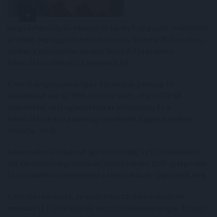
üvegházhatásúgáz-kibocsátás tavaly feljegyzett csökkenése
az eddigi legnagyobb éves visszaesés, kivéve a 2020-os évet,
amikor a koronavírus-járvány idején 9,8 százalékos
kibocsátáscsökkentést jegyeztek fel.
A nettó üvegházhatásúgáz-kibocsátás jelenleg 37
százalékkal van az 1990. évi szint alatt, míg a GDP 68
százalékkal nőtt ugyanebben az időszakban. Ez a
kibocsátások és a gazdasági növekedés függetlenedését
mutatja - írták.
Amennyiben a folyamat így folytatódik, az EU teljesítheti
azt kötelezettségvállalását, amely szerint 2030-ig legalább
55 százalékkal csökkentené a kibocsátásait - jegyezték meg.
A jelentés kiemelte, az uniós kibocsátáskereskedelmi
rendszer (ETS) hatálya alá tartozó villamosenergia- és ipari