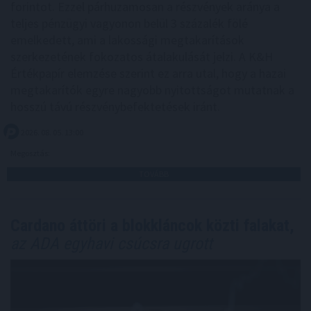
forintot. Ezzel párhuzamosan a részvények aránya a
teljes pénzügyi vagyonon belül 3 százalék fölé
emelkedett, ami a lakossági megtakarítások
szerkezetének fokozatos átalakulását jelzi. A K&H
Értékpapír elemzése szerint ez arra utal, hogy a hazai
megtakarítók egyre nagyobb nyitottságot mutatnak a
hosszú távú részvénybefektetések iránt.
2026. 08. 05. 13:00
Megosztás:
TOVÁBB
Cardano áttöri a blokkláncok közti falakat,
az ADA egyhavi csúcsra ugrott