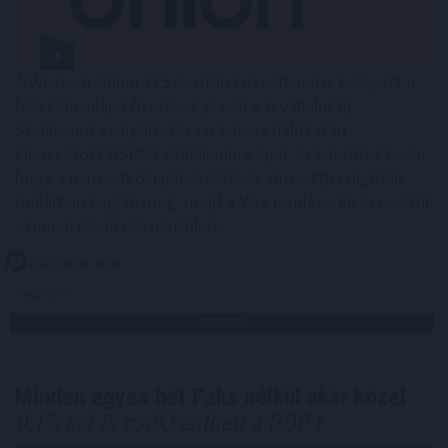
A Western Union 175 év után közvetlenül is belépett a
blokkláncalapú fizetések piacára. A vállalat új
Stablecard szolgáltatása a Solana hálózatán
kibocsátott USDPT stabilcoinra épül, és lehetővé teszi,
hogy a nemzetközi pénzküldések címzettjei digitális
dollárban kapják meg, majd a Visa rendszerén keresztül
azonnal elköltsék pénzüket.
2026. 08. 05. 16:00
Megosztás:
TOVÁBB
Minden egyes hét Paks nélkül akár közel
0,1%-kal is csökkentheti a GDP-t