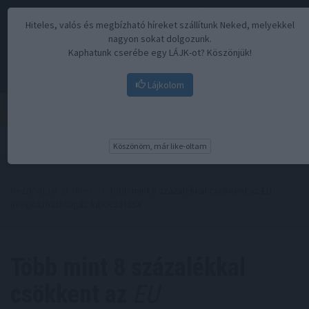
Hiteles, valós és megbízható híreket szállítunk Neked, melyekkel
nagyon sokat dolgozunk.
Kaphatunk cserébe egy LÁJK-ot? Köszönjük!
Lájkolom
Menü
Köszönöm, már like-oltam
Kezdőoldal
//
Hírek
// Több mint 8 százalékkal csökkent az EU
üvegházhatásúgáz-kibocsátása
Több mint 8 százalékkal
csökkent az
EU