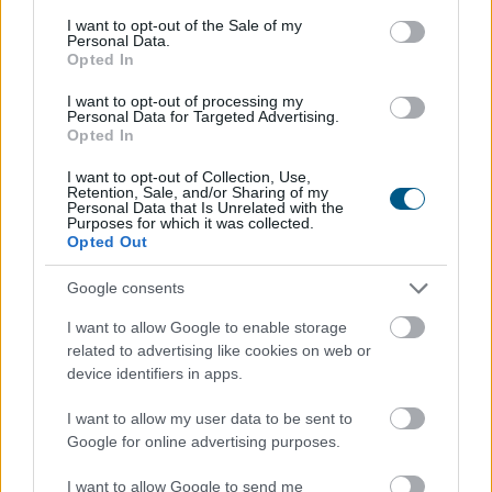
festéssel
is védi a síneket a hőségtől a
consent section.
I want to opt-out of the Sale of my
MÁV
Personal Data.
Opted In
I want to opt-out of processing my
Personal Data for Targeted Advertising.
Opted In
I want to opt-out of Collection, Use,
Retention, Sale, and/or Sharing of my
Personal Data that Is Unrelated with the
Purposes for which it was collected.
Opted Out
Google consents
I want to allow Google to enable storage
related to advertising like cookies on web or
device identifiers in apps.
Lassítja a vonatokat a MÁV és festéssel is védi a
I want to allow my user data to be sent to
síneket a hőségtől - írta Vitézy Dávid közlekedési és
Google for online advertising purposes.
beruházási miniszter szerdán Facebook-bejegyzésében.
I want to allow Google to send me