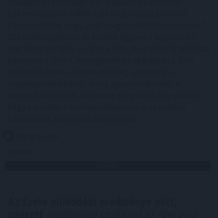
országszerte mintegy 200 áruházat működtető
kiskereskedelmi vállalkozás megtévesztő módon
kommunikálta, hogy „Lidl a legolcsóbb élelmiszerlánc”.
2024 februárjában – az eredeti ügyben – ugyanezért
már elmarasztalta a céget a GVH, de a Kúria új eljárásra
kötelezte a GVH-t. A megismételt eljárásban a GVH
szűkebb körben, de gyakorlatilag ugyanarra a
megállapításra jutott. A cég együttműködött a
versenyhatósággal, elismerte a jogsértést és vállalta,
hogy a jövőben körültekintőbben jár el az árakkal
kapcsolatos kommunikációja során.
2026. 08. 05. 18:00
Megosztás:
TOVÁBB
Az Erste működési eredménye nőtt,
adózott
eredménye csökkent az idei első