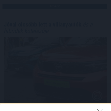
TOVÁBB
Jóval olcsóbb lett a villanyautók
és a
hibridek kötelezője