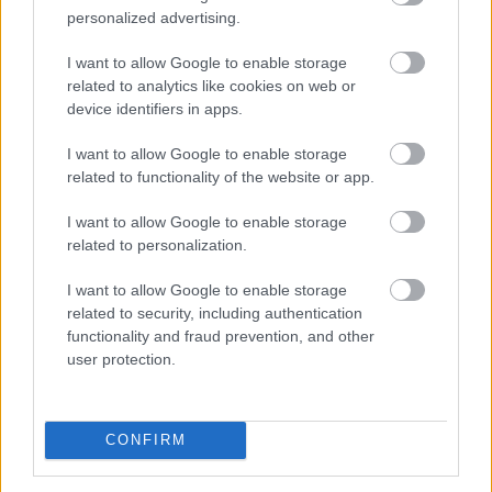
personalized advertising.
2026. 08. 05. 20:00
I want to allow Google to enable storage
related to analytics like cookies on web or
Megosztás:
device identifiers in apps.
TOVÁBB
I want to allow Google to enable storage
related to functionality of the website or app.
Átlépte a 810 millió dollárt az eurós
I want to allow Google to enable storage
stabilcoinok
piaca, az EURC toronymagasan
related to personalization.
vezet
I want to allow Google to enable storage
related to security, including authentication
functionality and fraud prevention, and other
user protection.
CONFIRM