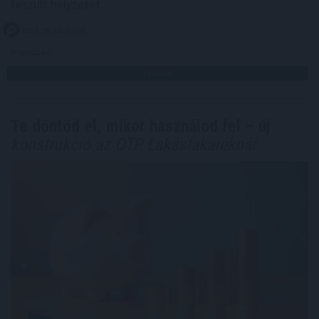
feszült helyzetet.
2026. 08. 05. 15:00
Megosztás:
TOVÁBB
Te döntöd el, mikor használod fel – új
konstrukció az OTP Lakástakaréknál