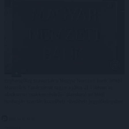
Enyhangúlag szavaztak a Magyar Nemzeti Bank (MNB)
Monetáris Tanácsának tagjai a július 21-i ülésen az
alapkamat csökkentéséről - olvasható az MNB
honlapján szerdán közzétett rövidített jegyzőkönyvben.
2026. 08. 05. 22:00
Megosztás: