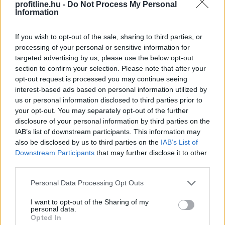
Már a százezres nagyságrend felett van a magyar
profitline.hu -
Do Not Process My Personal
villanyautó-flotta, ami bő 40 százalékos bővülést jelent
Information
éves szinten. A Netrisknél kötött kgfb-szerződéseken
belül az elektromos személyautók aránya júniusra 3,6
If you wish to opt-out of the sale, sharing to third parties, or
százalékra, a hibrideké pedig több mint 5 százalékra
processing of your personal or sensitive information for
targeted advertising by us, please use the below opt-out
emelkedett. Az elektromos autók kötelező
section to confirm your selection. Please note that after your
biztosításának féléves átlagdíja éves összevetésben 8
opt-out request is processed you may continue seeing
százalékkal, a hibrideké 12 százalékkal csökkent,
interest-based ads based on personal information utilized by
miközben a többi személyautónál mindössze 2
us or personal information disclosed to third parties prior to
százalékos mérséklődés történt. A cascónál
your opt-out. You may separately opt-out of the further
ugyanakkor jelentős a különbség: az elektromos autók
disclosure of your personal information by third parties on the
éves átlagdíja meghaladta a 263 ezer forintot.
IAB’s list of downstream participants. This information may
also be disclosed by us to third parties on the
IAB’s List of
2026. 08. 05. 21:00
Downstream Participants
that may further disclose it to other
third parties.
Megosztás:
Please note that this website/app uses one or more Google
TOVÁBB
Personal Data Processing Opt Outs
services and may gather and store information including but
not limited to your visit or usage behaviour. You may click to
I want to opt-out of the Sharing of my
personal data.
grant or deny consent to Google and its third-party tags to
Vitézy Dávid: lassítja a vonatokat és
Opted In
use your data for below specified purposes in below Google