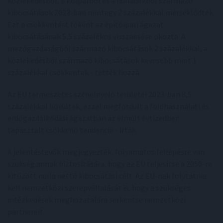
közlekedésből, a kisiparból és a hulladékból származó
kibocsátások 2023-ban mintegy 2 százalékkal mérséklődtek.
Ezt a csökkentést főként az építőipari ágazat
kibocsátásának 5,5 százalékos visszaesése okozta. A
mezőgazdaságból származó kibocsátások 2 százalékkal, a
közlekedésből származó kibocsátások kevesebb mint 1
százalékkal csökkentek - tették hozzá.
Az EU természetes szénelnyelő területei 2023-ban 8,5
százalékkal bővültek, ezzel megfordult a földhasználati és
erdőgazdálkodási ágazatban az elmúlt évtizedben
tapasztalt csökkenő tendencia - írták.
A jelentéstevők megjegyezték, folyamatos fellépésre van
szükség annak biztosítására, hogy az EU teljesítse a 2050-re
kitűzött nulla nettó kibocsátási célt. Az EU-nak folytatnia
kell nemzetközi szerepvállalását is, hogy a szükséges
intézkedések meghozatalára serkentse nemzetközi
partnereit.