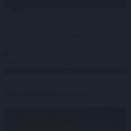
A Duna Paksnál az elmúlt 24 órában négy centimétert
emelkedett, az emelkedő tendencia tovább
folytatódott - olvasható a kormany.hu oldalon a
hőségriasztásról csütörtök délelőtt közzétett
jelentésében.
2026. 08. 06. 14:00
Megosztás:
TOVÁBB
Fizetésképtelenséget jelentett
a Robinson
Tours