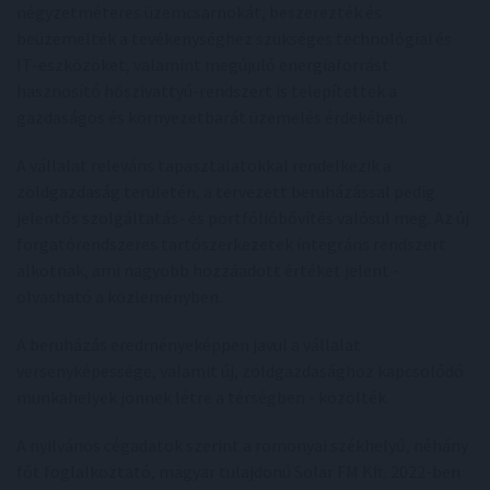
négyzetméteres üzemcsarnokát, beszerezték és
beüzemelték a tevékenységhez szükséges technológiai és
IT-eszközöket, valamint megújuló energiaforrást
hasznosító hőszivattyú-rendszert is telepítettek a
gazdaságos és környezetbarát üzemelés érdekében.
A vállalat releváns tapasztalatokkal rendelkezik a
zöldgazdaság területén, a tervezett beruházással pedig
jelentős szolgáltatás- és portfólióbővítés valósul meg. Az új
forgatórendszeres tartószerkezetek integráns rendszert
alkotnak, ami nagyobb hozzáadott értéket jelent -
olvasható a közleményben.
A beruházás eredményeképpen javul a vállalat
versenyképessége, valamit új, zöldgazdasághoz kapcsolódó
munkahelyek jönnek létre a térségben - közölték.
A nyilvános cégadatok szerint a romonyai székhelyű, néhány
főt foglalkoztató, magyar tulajdonú Solar FM Kft. 2022-ben