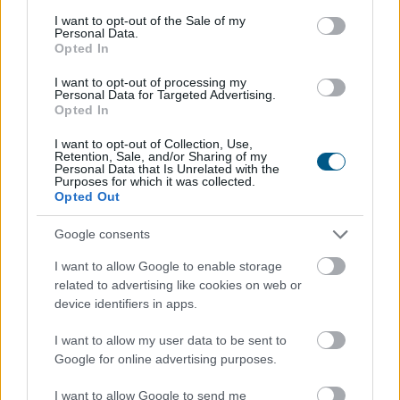
állandó értesítések, e-mailek és közösségi média
consent section.
I want to opt-out of the Sale of my
Personal Data.
platformok miatt egyre nehezebb valóban
Opted In
kikapcsolódni és feltöltődni. Emiatt az utazási trendek
két markáns irányba indultak el az utóbbi években a
I want to opt-out of processing my
Personal Data for Targeted Advertising.
tudatos utazók körében. Sokan a teljes elcsendesedést
Opted In
keresik a képernyők nélküli elvonulásokon, míg mások a
pörgős, inger dús társasági programok során tudnak
I want to opt-out of Collection, Use,
Retention, Sale, and/or Sharing of my
legjobban regenerálódni.
Personal Data that Is Unrelated with the
Purposes for which it was collected.
Opted Out
2026. 08. 06. 16:45
Megosztás:
Google consents
TOVÁBB
I want to allow Google to enable storage
related to advertising like cookies on web or
device identifiers in apps.
Gyenge magyar makroadatok
a második
negyedévre
I want to allow my user data to be sent to
Google for online advertising purposes.
I want to allow Google to send me