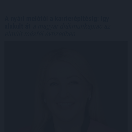
A nyári melótól a karrierépítésig: így
alakult át
a magyar diákmunkapiac az
elmúlt másfél évtizedben