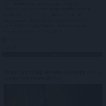
A rendkívüli hőség és szárazság közepette a
halgazdálkodók már nem a legnagyobb hozamra
törekszenek, a vészhelyzet kialakulását próbálják
megelőzni minden eszközzel - közölte az MTI-vel
csütörtökön a Magyar Akvakultúra és Halászati
Szakmaközi Szervezet (MA-HAL).
2026. 08. 06. 21:00
Megosztás:
TOVÁBB
Az extrém hőség ellenére is Európa
élén a
magyar csemegekukorica