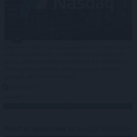
Vegyesen alakult a szerdai kereskedés a tengerentúlon:
a Dow új csúcson zárt, az S&P500 0,2%-ot csúszott
vissza, noha napközben rekordszintre ért, miközben a
Nasdaq Composite négy pluszos nap után először
gyengült, és 0,8%-ot csökkent.
2026. 08. 06. 11:00
Megosztás:
TOVÁBB
Kitart az optimizmus az
európai tőzsdéken