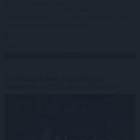
BME és az Uppsalai Egyetem korábbi kutatója, a Furik
blog szerzője szerint megfelelő elektromos
tárolókapacitással még egy ilyen válsághelyzet hatásai
is jelentősen enyhíthetők lennének.
2026. 08. 06. 12:00
Megosztás:
TOVÁBB
Új csúcson a Dow, a SpaceX és a
chipgyártó
AMD húzta le a Nasdaq-ot