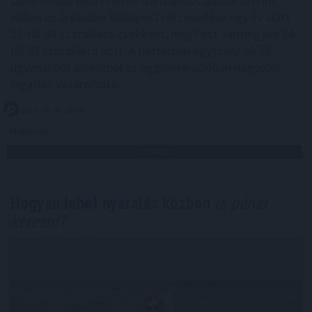
Duna House első féléves tranzakciós adatai szerint
ebben az ársávban Budapest részesedése egy év alatt
57-ről 48 százalékra csökkent, míg Pest vármegyéé 24-
ről 33 százalékra nőtt. A háttérben egyszerű ok áll:
ugyanabból a pénzből az agglomerációban nagyobb
ingatlan vásárolható.
2026. 08. 06. 18:00
Megosztás:
TOVÁBB
Hogyan lehet nyaralás közben
is pénzt
keresni?