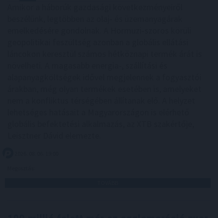
Amikor a háborúk gazdasági következményeiről
beszélünk, legtöbben az olaj- és üzemanyagárak
emelkedésére gondolnak. A Hormuzi-szoros körüli
geopolitikai feszültség azonban a globális ellátási
láncokon keresztül számos hétköznapi termék árát is
növelheti. A magasabb energia-, szállítási és
alapanyagköltségek idővel megjelennek a fogyasztói
árakban, még olyan termékek esetében is, amelyeket
nem a konfliktus térségében állítanak elő. A helyzet
lehetséges hatásait a Magyarországon is elérhető
globális befektetési alkalmazás, az XTB szakértője,
Leisztner Dávid elemezte.
2026. 08. 06. 19:00
Megosztás:
TOVÁBB