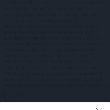
A 2026-os rendkívüli nyári aszály már messze túlmutat
a mezőgazdaság problémáin. Egyre inkább
makrogazdasági kockázattá válik. A Duna budapesti
vízszintje történelmi mélységbe süllyedt, ami
ellehetetlenítette a hajózást, a hűtővíz hiánya pedig
arra kényszerítette a paksi atomerőművet, hogy
termelését a minimális szintre csökkentse. A közútra
terelt áruszállítás és a hazai villamosenergia-termelés
visszaesése a rekordközeli nyári fogyasztás mellett
jelentősen növeli az energiaimportot. Ez újabb inflációs
nyomást okozhat, ami megnehezítheti a Magyar
Nemzeti Bank számára a kamatcsökkentési ciklus
folytatását és a forintra is kedvezőtlen hatással lehet -
áll a nemzetközi fizetések és devizapiaci megoldások
szakértője, az AKCENTA CZ legfrissebb elemzésében.
2026. 08. 06. 17:00
Megosztás:
TOVÁBB