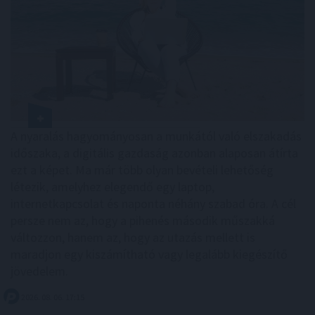
A nyaralás hagyományosan a munkától való elszakadás
időszaka, a digitális gazdaság azonban alaposan átírta
ezt a képet. Ma már több olyan bevételi lehetőség
létezik, amelyhez elegendő egy laptop,
internetkapcsolat és naponta néhány szabad óra. A cél
persze nem az, hogy a pihenés második műszakká
változzon, hanem az, hogy az utazás mellett is
maradjon egy kiszámítható vagy legalább kiegészítő
jövedelem.
2026. 08. 06. 17:15