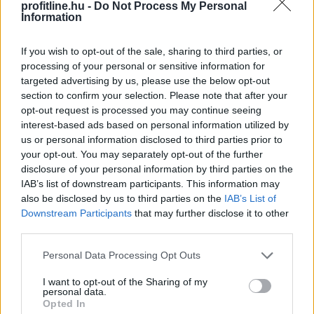
profitline.hu -
Do Not Process My Personal
Information
Hogyan válasszunk a csendes elvonulás
és
If you wish to opt-out of the sale, sharing to third parties, or
a pörgős nyaralás között
processing of your personal or sensitive information for
targeted advertising by us, please use the below opt-out
section to confirm your selection. Please note that after your
opt-out request is processed you may continue seeing
interest-based ads based on personal information utilized by
us or personal information disclosed to third parties prior to
your opt-out. You may separately opt-out of the further
disclosure of your personal information by third parties on the
IAB’s list of downstream participants. This information may
also be disclosed by us to third parties on the
IAB’s List of
Downstream Participants
that may further disclose it to other
third parties.
Please note that this website/app uses one or more Google
Personal Data Processing Opt Outs
services and may gather and store information including but
not limited to your visit or usage behaviour. You may click to
I want to opt-out of the Sharing of my
A modern világban mindannyian érezzük a folyamatos
personal data.
grant or deny consent to Google and its third-party tags to
Opted In
online jelenlét és a mindennapi stressz terhét. Az
use your data for below specified purposes in below Google