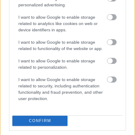
personalized advertising.
I want to allow Google to enable storage
related to analytics like cookies on web or
device identifiers in apps.
I want to allow Google to enable storage
related to functionality of the website or app.
I want to allow Google to enable storage
related to personalization.
A júniusi ipari termelési és kiskereskedelmi forgalmi
I want to allow Google to enable storage
adatokat tette ma reggel közzé a KSH. Az ipari
related to security, including authentication
termelés volumene 4,1 százalékkal nőtt éves szinten a
functionality and fraud prevention, and other
munkanaphatástól megtisztított adatok szerint. Az
user protection.
adat jóval kedvezőbb lett az általunk vártnál, de
elmaradt piaci konszenzustól.
CONFIRM
2026. 08. 06. 16:00
Megosztás: