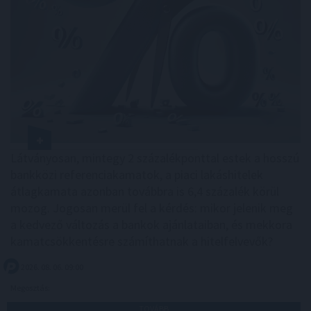
Látványosan, mintegy 2 százalékponttal estek a hosszú
bankközi referenciakamatok, a piaci lakáshitelek
átlagkamata azonban továbbra is 6,4 százalék körül
mozog. Jogosan merül fel a kérdés: mikor jelenik meg
a kedvező változás a bankok ajánlataiban, és mekkora
kamatcsökkentésre számíthatnak a hitelfelvevők?
2026. 08. 06. 09:00
Megosztás:
TOVÁBB