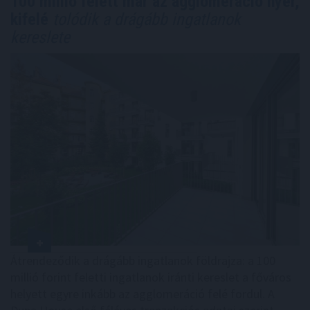
100 millió felett már az agglomeráció nyer,
kifelé
tolódik a drágább ingatlanok
kereslete
Átrendeződik a drágább ingatlanok földrajza: a 100
millió forint feletti ingatlanok iránti kereslet a főváros
helyett egyre inkább az agglomeráció felé fordul. A