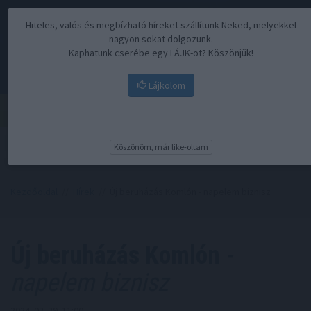
Hiteles, valós és megbízható híreket szállítunk Neked, melyekkel
nagyon sokat dolgozunk.
Kaphatunk cserébe egy LÁJK-ot? Köszönjük!
Lájkolom
Menü
Köszönöm, már like-oltam
Kezdőoldal
//
Hírek
// Új beruházás Komlón - napelem biznisz
Új beruházás Komlón
-
napelem biznisz
2024. 02. 29. 11:00