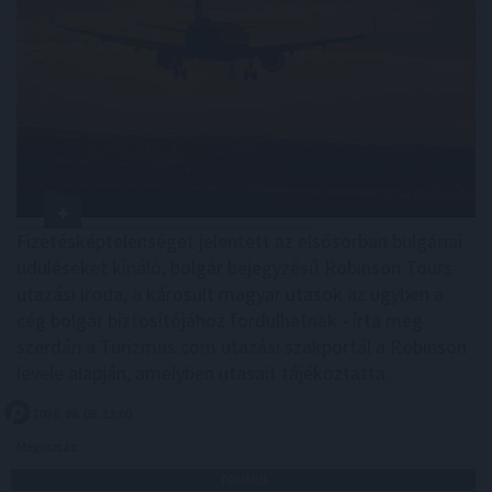
Fizetésképtelenséget jelentett az elsősorban bulgáriai
üdüléseket kínáló, bolgár bejegyzésű Robinson Tours
utazási iroda, a károsult magyar utasok az ügyben a
cég bolgár biztosítójához fordulhatnak - írta meg
szerdán a Turizmus.com utazási szakportál a Robinson
levele alapján, amelyben utasait tájékoztatta.
2026. 08. 06. 13:00
Megosztás:
TOVÁBB