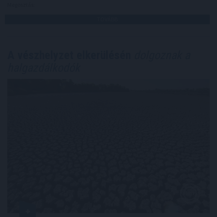
Megosztás:
TOVÁBB
A vészhelyzet elkerülésén
dolgoznak a
halgazdálkodók