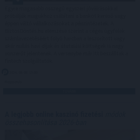
Egyre magasabb összegű egyszeri jóváírásokkal
próbálják magukhoz csábítani a bankot kereső vagy
éppen váltó vállalkozásokat a pénzintézetek. A
BiztosDöntés.hu elemzése szerint a céges ügyfelek
számlavezetéséért folyó harcban a leszorított vagy
akár nullás havi díjak és átutalási költségek is nagy
vonzerőt jelentenek. A versenybe már itt beszálltak a
fintech szolgáltatók.
2026. 08. 06. 15:00
Megosztás:
TOVÁBB
A legjobb online kaszinó fizetési
módok
összehasonlítása 2026-ban