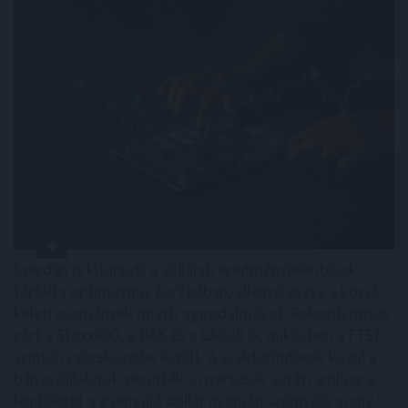
Szerdán is kitartott a vállalati eredményjelentések
táplálta optimizmus Európában, ellensúlyozva a közel-
keleti események miatti aggodalmakat. Rekordszinten
zárt a Stoxx600, a DAX és a CAC40 is, miközben a FTSE
szintén csúcsközelbe került. A szektorindexek közül a
bányavállalatok vezették a nyertesek sorát, amihez a
lendületet a gyengülő dollár nyomán szárnyaló arany