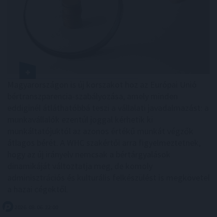
Magyarországon is új korszakot hoz az Európai Unió
bértranszparencia-szabályozása, amely minden
eddiginél átláthatóbbá teszi a vállalati javadalmazást: a
munkavállalók ezentúl joggal kérhetik ki
munkáltatójuktól az azonos értékű munkát végzők
átlagos bérét. A WHC szakértői arra figyelmeztetnek,
hogy az új irányelv nemcsak a bértárgyalások
dinamikáját változtatja meg, de komoly
adminisztrációs és kulturális felkészülést is megkövetel
a hazai cégektől.
2026. 08. 06. 22:00