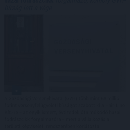
hazai fodrászcikk
forgalmazó, komoly GVH-
bírság lett a vége
A Gazdasági Versenyhivatal (GVH) több mint 68 millió
forint versenyfelügyeleti bírságot szabott ki a Hair-Line
Kft.-re – az egyik ismert, évtizedek óta működő hazai
fodrászcikk forgalmazóra – mert a vállalkozás a
területi képviseleti rendszerében korlátozta