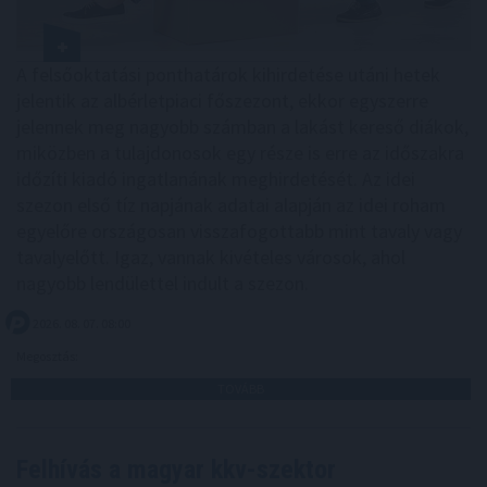
A felsőoktatási ponthatárok kihirdetése utáni hetek
jelentik az albérletpiaci főszezont, ekkor egyszerre
jelennek meg nagyobb számban a lakást kereső diákok,
miközben a tulajdonosok egy része is erre az időszakra
időzíti kiadó ingatlanának meghirdetését. Az idei
szezon első tíz napjának adatai alapján az idei roham
egyelőre országosan visszafogottabb mint tavaly vagy
tavalyelőtt. Igaz, vannak kivételes városok, ahol
nagyobb lendülettel indult a szezon.
2026. 08. 07. 08:00
Megosztás:
TOVÁBB
Felhívás a magyar kkv-szektor