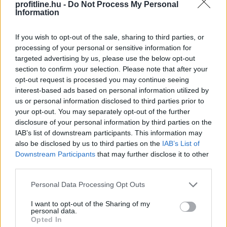
KSH: júliusban 1,2 százalékra
csökkent az
profitline.hu -
Do Not Process My Personal
Information
infláció
If you wish to opt-out of the sale, sharing to third parties, or
processing of your personal or sensitive information for
targeted advertising by us, please use the below opt-out
section to confirm your selection. Please note that after your
opt-out request is processed you may continue seeing
interest-based ads based on personal information utilized by
us or personal information disclosed to third parties prior to
your opt-out. You may separately opt-out of the further
disclosure of your personal information by third parties on the
IAB’s list of downstream participants. This information may
also be disclosed by us to third parties on the
IAB’s List of
Downstream Participants
that may further disclose it to other
third parties.
Júliusban a fogyasztói árak átlagosan 1,2 százalékkal
Please note that this website/app uses one or more Google
Personal Data Processing Opt Outs
haladták meg az egy évvel korábbiakat, júniushoz
services and may gather and store information including but
képest pedig 0,1 százalékkal csökkentek - jelentette
not limited to your visit or usage behaviour. You may click to
I want to opt-out of the Sharing of my
personal data.
grant or deny consent to Google and its third-party tags to
pénteken a Központi Statisztikai Hivatal (KSH).
Opted In
use your data for below specified purposes in below Google