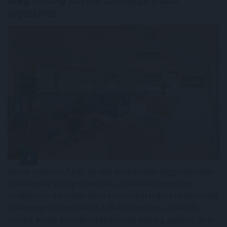
ingatlanát
Annak ellenére, hogy az idei év második negyedévében
csökkentek az ingatlanárak, az eladók egy része
továbbra is a korábbi piaci helyzetből indul ki a hirdetési
árak meghatározásánál. A Balla Ingatlan szakértői
szerint ennek következtében még mindig gyakori az 5–