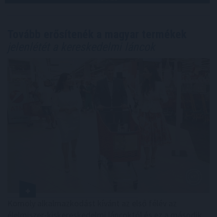
Tovább erősítenék a magyar termékek
jelenlétét a kereskedelmi láncok
Komoly alkalmazkodást kívánt az első félév az
élelmiszer-kiskereskedelmi láncoktól és ez a második