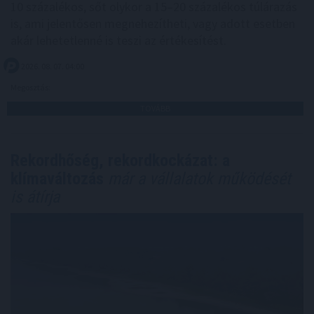
10 százalékos, sőt olykor a 15–20 százalékos túlárazás
is, ami jelentősen megnehezítheti, vagy adott esetben
akár lehetetlenné is teszi az értékesítést.
2026. 08. 07. 04:00
Megosztás:
TOVÁBB
Rekordhőség, rekordkockázat: a
klímaváltozás
már a vállalatok működését
is átírja