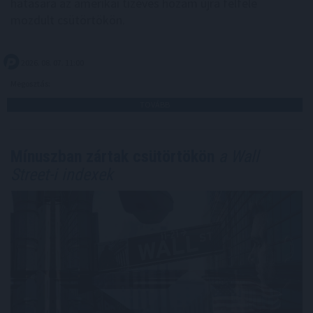
hatására az amerikai tízéves hozam újra felfelé
mozdult csütörtökön.
2026. 08. 07. 11:00
Megosztás:
TOVÁBB
Mínuszban zártak csütörtökön
a Wall
Street-i indexek