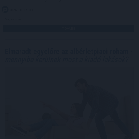
2026. 08. 07. 09:00
Megosztás:
TOVÁBB
Elmaradt egyelőre az albérletpiaci roham -
mennyibe kerülnek most a kiadó lakások?