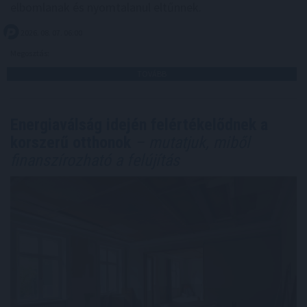
elbomlanak és nyomtalanul eltűnnek.
2026. 08. 07. 06:00
Megosztás:
TOVÁBB
Energiaválság idején felértékelődnek a
korszerű otthonok
– mutatjuk, miből
finanszírozható a felújítás