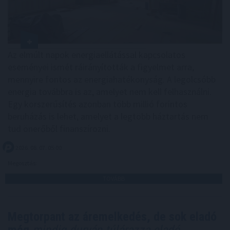
Az elmúlt napok energiaellátással kapcsolatos
eseményei ismét ráirányították a figyelmet arra,
mennyire fontos az energiahatékonyság. A legolcsóbb
energia továbbra is az, amelyet nem kell felhasználni.
Egy korszerűsítés azonban több millió forintos
beruházás is lehet, amelyet a legtöbb háztartás nem
tud önerőből finanszírozni.
2026. 08. 07. 05:00
Megosztás:
TOVÁBB
Megtorpant az áremelkedés, de sok eladó
még
mindig durván túlárazza eladó