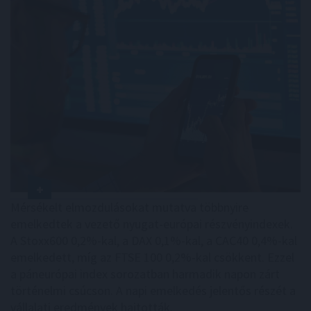
Mérsékelt elmozdulásokat mutatva többnyire
emelkedtek a vezető nyugat-európai részvényindexek.
A Stoxx600 0,2%-kal, a DAX 0,1%-kal, a CAC40 0,4%-kal
emelkedett, míg az FTSE 100 0,2%-kal csökkent. Ezzel
a páneurópai index sorozatban harmadik napon zárt
történelmi csúcson. A napi emelkedés jelentős részét a
vállalati eredmények hajtották.