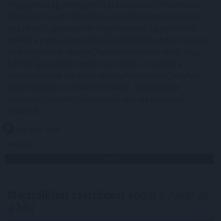
Magyarország energiaellátása stabil, az ivóvízellátás
biztosított, ezért feloldják a rendkívüli intézkedések
egy részét, ugyanakkor folyamatosan figyelemmel
kísérik a paksi atomerőmű működését, ahol a mostani
vízállásjelzések alapján "halvány esély van arra", hogy
hétfőn újraindulhat még egy turbina - közölte a
miniszterelnök pénteki sajtótájékoztatóján, amelyen
azzal vádolta az Orbán-kormányt, hogy drámai
helyzetet hagyott hátra az energia- és vízellátás
területén.
2026. 08. 07. 21:00
Megosztás:
TOVÁBB
Olajszállítási szerződést
kötött a Janaf és
a Mol