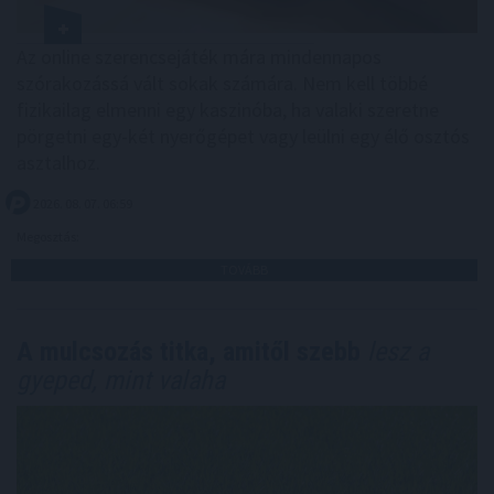
Az online szerencsejáték mára mindennapos
szórakozássá vált sokak számára. Nem kell többé
fizikailag elmenni egy kaszinóba, ha valaki szeretne
pörgetni egy-két nyerőgépet vagy leülni egy élő osztós
asztalhoz.
2026. 08. 07. 06:59
Megosztás:
TOVÁBB
A mulcsozás titka, amitől szebb
lesz a
gyeped, mint valaha