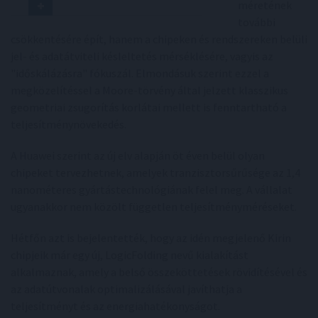
méretének
további
csökkentésére épít, hanem a chipeken és rendszereken belüli
jel- és adatátviteli késleltetés mérséklésére, vagyis az
"időskálázásra" fókuszál. Elmondásuk szerint ezzel a
megközelítéssel a Moore-törvény által jelzett klasszikus
geometriai zsugorítás korlátai mellett is fenntartható a
teljesítménynövekedés.
A Huawei szerint az új elv alapján öt éven belül olyan
chipeket tervezhetnek, amelyek tranzisztorsűrűsége az 1,4
nanométeres gyártástechnológiának felel meg. A vállalat
ugyanakkor nem közölt független teljesítményméréseket.
Hétfőn azt is bejelentették, hogy az idén megjelenő Kirin
chipjeik már egy új, LogicFolding nevű kialakítást
alkalmaznak, amely a belső összeköttetések rövidítésével és
az adatútvonalak optimalizálásával javíthatja a
teljesítményt és az energiahatékonyságot.