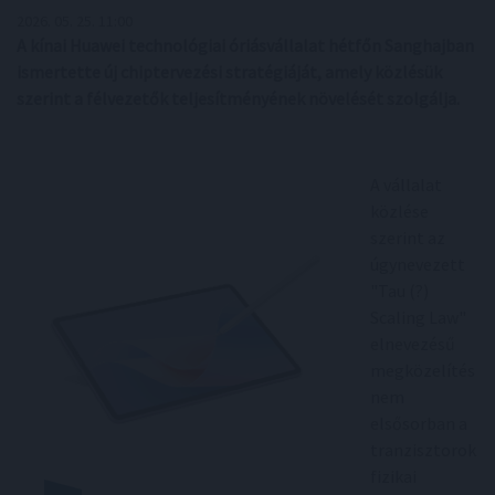
2026. 05. 25. 11:00
A kínai Huawei technológiai óriásvállalat hétfőn Sanghajban
ismertette új chiptervezési stratégiáját, amely közlésük
szerint a félvezetők teljesítményének növelését szolgálja.
A vállalat
közlése
szerint az
úgynevezett
"Tau (?)
Scaling Law"
elnevezésű
megközelítés
nem
elsősorban a
tranzisztorok
fizikai