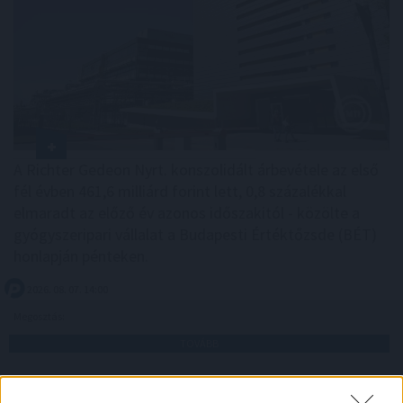
A Richter Gedeon Nyrt. konszolidált árbevétele az első
fél évben 461,6 milliárd forint lett, 0,8 százalékkal
elmaradt az előző év azonos időszakitól - közölte a
gyógyszeripari vállalat a Budapesti Értéktőzsde (BÉT)
honlapján pénteken.
2026. 08. 07. 14:00
Megosztás:
TOVÁBB