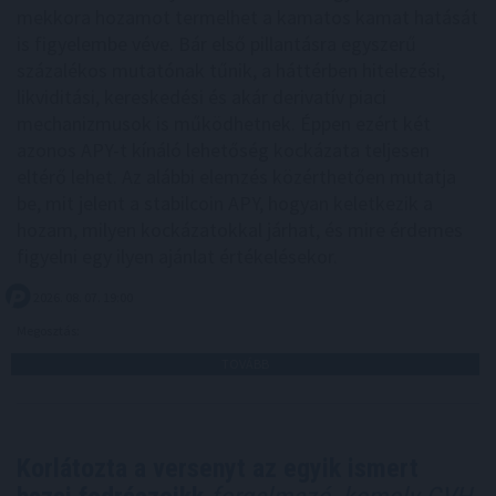
mekkora hozamot termelhet a kamatos kamat hatását
is figyelembe véve. Bár első pillantásra egyszerű
százalékos mutatónak tűnik, a háttérben hitelezési,
likviditási, kereskedési és akár derivatív piaci
mechanizmusok is működhetnek. Éppen ezért két
azonos APY-t kínáló lehetőség kockázata teljesen
eltérő lehet. Az alábbi elemzés közérthetően mutatja
be, mit jelent a stabilcoin APY, hogyan keletkezik a
hozam, milyen kockázatokkal járhat, és mire érdemes
figyelni egy ilyen ajánlat értékelésekor.
2026. 08. 07. 19:00
Megosztás:
TOVÁBB
Korlátozta a versenyt az egyik ismert