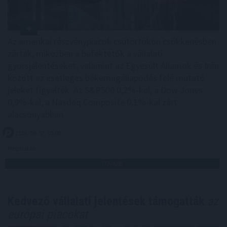
Az amerikai részvénypiacok csütörtökön csökkenésben
zártak, miközben a befektetők a vállalati
gyorsjelentéseket, valamint az Egyesült Államok és Irán
között az esetleges békemegállapodás felé mutató
jeleket figyelték. Az S&P500 0,2%-kal, a Dow Jones
0,9%-kal, a Nasdaq Composite 0,1%-kal zárt
alacsonyabban.
2026. 08. 07. 10:00
Megosztás:
TOVÁBB
Kedvező vállalati jelentések támogatták
az
európai piacokat