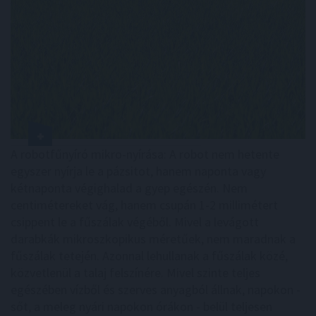
A robotfűnyíró mikro-nyírása: A robot nem hetente
egyszer nyírja le a pázsitot, hanem naponta vagy
kétnaponta végighalad a gyep egészén. Nem
centimétereket vág, hanem csupán 1-2 millimétert
csippent le a fűszálak végéből. Mivel a levágott
darabkák mikroszkopikus méretűek, nem maradnak a
fűszálak tetején. Azonnal lehullanak a fűszálak közé,
közvetlenül a talaj felszínére. Mivel szinte teljes
egészében vízből és szerves anyagból állnak, napokon -
sőt, a meleg nyári napokon órákon - belül teljesen