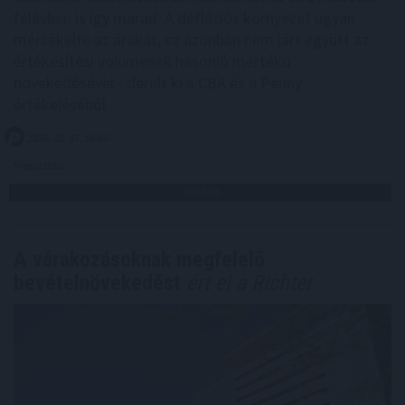
félévben is így marad. A deflációs környezet ugyan
mérsékelte az árakat, ez azonban nem járt együtt az
értékesítési volumenek hasonló mértékű
növekedésével - derült ki a CBA és a Penny
értékeléséből.
2026. 08. 07. 16:00
Megosztás:
TOVÁBB
A várakozásoknak megfelelő
bevételnövekedést
ért el a Richter