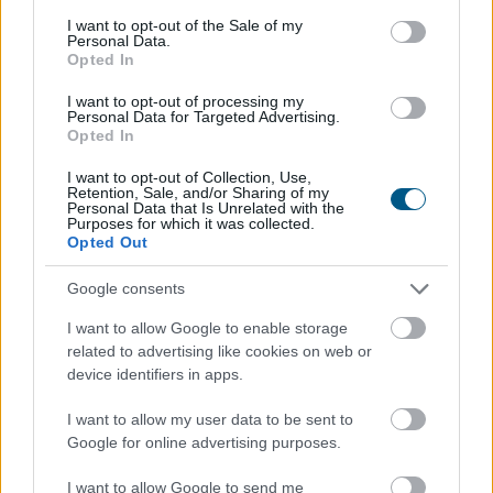
consent section.
I want to opt-out of the Sale of my
Personal Data.
2026. 08. 07. 13:00
Opted In
Megosztás:
I want to opt-out of processing my
TOVÁBB
Personal Data for Targeted Advertising.
Opted In
I want to opt-out of Collection, Use,
Beindultak a lakásépítések
Retention, Sale, and/or Sharing of my
Personal Data that Is Unrelated with the
Magyarországon
– Ez már az Otthon Start
Purposes for which it was collected.
Opted Out
hatása?
Google consents
I want to allow Google to enable storage
related to advertising like cookies on web or
device identifiers in apps.
I want to allow my user data to be sent to
Google for online advertising purposes.
I want to allow Google to send me