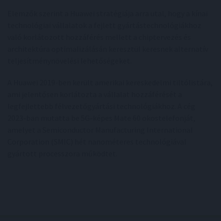
Elemzők szerint a Huawei stratégiája arra utal, hogy a kínai
technológiai vállalatok a fejlett gyártástechnológiákhoz
való korlátozott hozzáférés mellett a chiptervezés és
architektúra optimalizálásán keresztül keresnek alternatív
teljesítménynövelési lehetőségeket.
A Huawei 2019-ben került amerikai kereskedelmi tiltólistára,
ami jelentősen korlátozta a vállalat hozzáférését a
legfejlettebb félvezetőgyártási technológiákhoz. A cég
2023-ban mutatta be 5G-képes Mate 60 okostelefonját,
amelyet a Semiconductor Manufacturing International
Corporation (SMIC) hét nanométeres technológiával
gyártott processzora működtet.