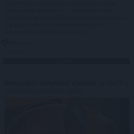
termékeinek viszonteladási árait, valamint területi
korlátozást is alkalmazott. A viszonteladási árak
rögzítése az egyik legsúlyosabb versenyjogi jogsértés, a
cég együttműködött a versenyhatósággal és
előremutató vállalásokat ajánlott fel.
2026. 08. 07. 18:00
Megosztás:
TOVÁBB
Nemzetközi konyhákat ellenőriz az
NKFH a
kormányhivatalokkal együtt