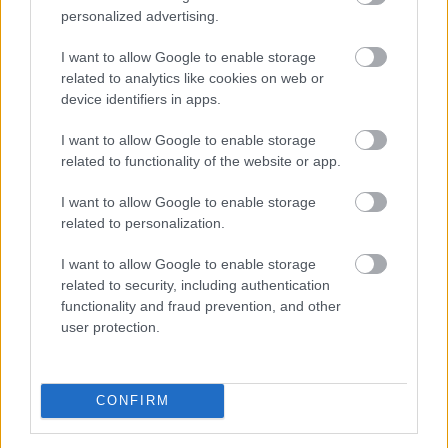
personalized advertising.
I want to allow Google to enable storage
related to analytics like cookies on web or
Az első félévben 22 százalékkal több lakás épült, mint
device identifiers in apps.
egy évvel korábban, a kiadott építési engedélyek száma
pedig még nagyobb, 29 százalékos ugrást mutatott –
I want to allow Google to enable storage
derül ki a Központi Statisztikai Hivatal (KSH) friss
related to functionality of the website or app.
adataiból. A beszámoló szerint az első negyedév volt
I want to allow Google to enable storage
kiemelkedő, a másodikban már sokkal kisebb
related to personalization.
mértékben élénkült a piac. A statisztika alapján
folytatódott az eddigi tendencia: az Otthon Start
I want to allow Google to enable storage
Program érezhetően fellendítette a keresletet, ezt
related to security, including authentication
igyekszik most lekövetni a kínálat is.
functionality and fraud prevention, and other
user protection.
2026. 08. 07. 12:00
Megosztás:
CONFIRM
TOVÁBB