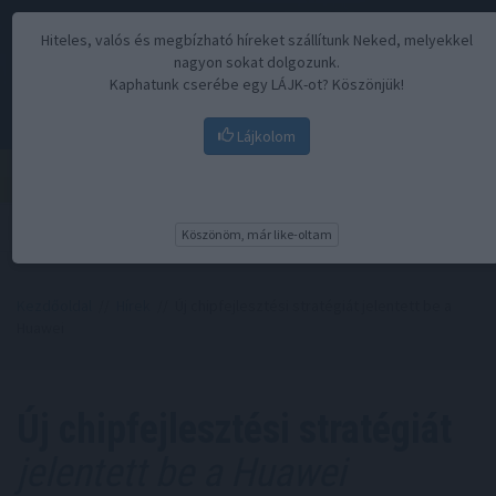
Hiteles, valós és megbízható híreket szállítunk Neked, melyekkel
nagyon sokat dolgozunk.
Kaphatunk cserébe egy LÁJK-ot? Köszönjük!
Lájkolom
Menü
Köszönöm, már like-oltam
Kezdőoldal
//
Hírek
// Új chipfejlesztési stratégiát jelentett be a
Huawei
Új chipfejlesztési stratégiát
jelentett be a Huawei