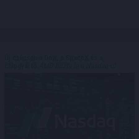
Új csúcson a Dow, a SpaceX és a
chipgyártó
AMD húzta le a Nasdaq-ot