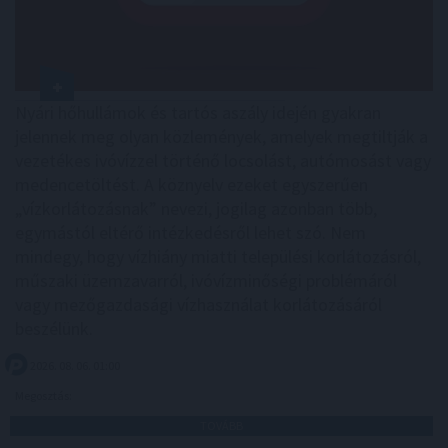
Nyári hőhullámok és tartós aszály idején gyakran
jelennek meg olyan közlemények, amelyek megtiltják a
vezetékes ivóvízzel történő locsolást, autómosást vagy
medencetöltést. A köznyelv ezeket egyszerűen
„vízkorlátozásnak” nevezi, jogilag azonban több,
egymástól eltérő intézkedésről lehet szó. Nem
mindegy, hogy vízhiány miatti települési korlátozásról,
műszaki üzemzavarról, ivóvízminőségi problémáról
vagy mezőgazdasági vízhasználat korlátozásáról
beszélünk.
2026. 08. 06. 01:00
Megosztás:
TOVÁBB