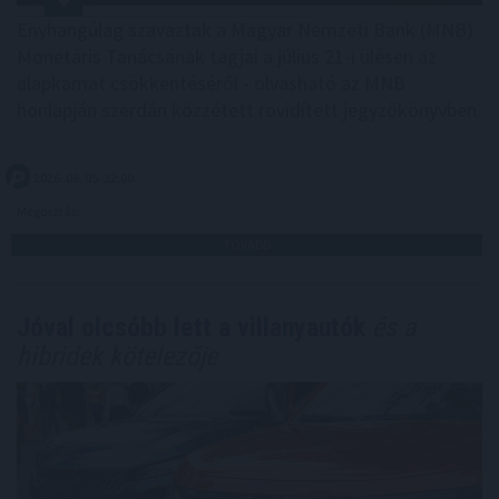
Enyhangúlag szavaztak a Magyar Nemzeti Bank (MNB)
Monetáris Tanácsának tagjai a július 21-i ülésen az
alapkamat csökkentéséről - olvasható az MNB
honlapján szerdán közzétett rövidített jegyzőkönyvben.
2026. 08. 05. 22:00
Megosztás:
TOVÁBB
Jóval olcsóbb lett a villanyautók
és a
hibridek kötelezője