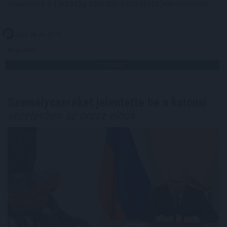
olvasható a társaság szerdán közzétett jelentésében.
2026. 08. 06. 07:00
Megosztás:
TOVÁBB
Személycseréket jelentette be a katonai
vezetésben az orosz elnök