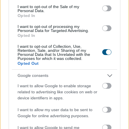
consent section.
I want to opt-out of the Sale of my
Personal Data.
Opted In
I want to opt-out of processing my
Personal Data for Targeted Advertising.
Opted In
I want to opt-out of Collection, Use,
Retention, Sale, and/or Sharing of my
Personal Data that Is Unrelated with the
Purposes for which it was collected.
Opted Out
Google consents
I want to allow Google to enable storage
Az átláthatóság, a szakmai minőség és a verseny
related to advertising like cookies on web or
erősítése érdekében új marketing és kommunikációs
device identifiers in apps.
ügynökségi struktúrát alakít ki a Szerencsejáték Zrt. A
társaság a következő időszakban több lépcsőben
I want to allow my user data to be sent to
meghirdetett pályázatokon keresztül választja ki a
Google for online advertising purposes.
marketing-, a média-, a nyomdai, a PR, a social,
I want to allow Google to send me