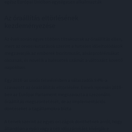
egész Európai Unióban egységesen alkalmazták.
Az óraállítás eltörlésének
kezdeményezése
Az évek során egyre többen tiltakoztak az óraállítás ellen,
mert az orvosi kutatások szerint a hirtelen időeltolódások
megzavarják az emberek bioritmusát, alvásproblémákat
okoznak, és növelik a balesetek számát a változást követő
napokban.
Egy 2018-as uniós felmérésben a válaszadók 84%-a
szavazott az óraátállítás eltörlésére. Ennek nyomán 2019-
ben az Európai Parlament megszavazta a szezonális
óraállítás megszüntetését, de az implementációs
döntéseket a tagállamokra bízta.
A tervek szerint az egyes országok dönthetnek arról, hogy
állandóan a nyári vagy a téli időszámítást kívánják-e