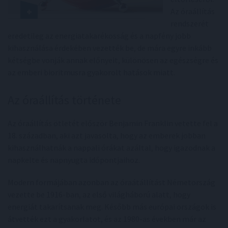
Az óraállítás
rendszerét
eredetileg az energiatakarékosság és a napfény jobb
kihasználása érdekében vezették be, de mára egyre inkább
kétségbe vonják annak előnyeit, különösen az egészségre és
az emberi bioritmusra gyakorolt hatások miatt.
Az óraállítás története
Az óraállítás ötletét először Benjamin Franklin vetette fel a
18. században, aki azt javasolta, hogy az emberek jobban
kihasználhatnák a nappali órákat azáltal, hogy igazodnak a
napkelte és napnyugta időpontjaihoz.
Modern formájában azonban az óraátállítást Németország
vezette be 1916-ban, az első világháború alatt, hogy
energiát takarítsanak meg. Később más európai országok is
átvették ezt a gyakorlatot, és az 1980-as években már az