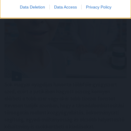
Data Deletion
Data Access
Privacy Policy
Sok magyar nyugdíjas havonta többféle gyógyszert
szed, ezért a patikában hagyott összeg könnyen
elérheti a több ezer vagy akár több tízezer forintot.
Kevesen tudják azonban, hogy a társadalombiztosítási
támogatás mellett közgyógyellátás, önkormányzati
segítség, egyedi méltányosság és olcsóbb helyettesítő
készítmény is csökkentheti a kiadásokat.