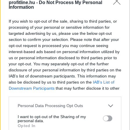
profitline.hu -
Do Not Process My Personal
Tovább gyorsul a hajtásláncok szerkezeti átalakulása a
Information
hazai használtautó-piacon a Használtautó.hu
legfrissebb, júliusi statisztikái szerint. Egyetlen év alatt
If you wish to opt-out of the sale, sharing to third parties, or
több mint 12,5 ezer érdeklődőt* veszítettek a
processing of your personal or sensitive information for
targeted advertising by us, please use the below opt-out
dízelüzemű autók, miközben a villamosított
section to confirm your selection. Please note that after your
hajtásláncok (tisztán elektromos és hibrid modellek)
opt-out request is processed you may continue seeing
iránti vásárlói kereslet több mint 30%-os ugrással
interest-based ads based on personal information utilized by
megközelítette a havi 49 ezres határt. A piac alapját
us or personal information disclosed to third parties prior to
jelentő benzines szegmens változatlanul szilárd bázist
your opt-out. You may separately opt-out of the further
mutat.
disclosure of your personal information by third parties on the
IAB’s list of downstream participants. This information may
2026. 08. 06. 04:00
also be disclosed by us to third parties on the
IAB’s List of
Downstream Participants
that may further disclose it to other
Megosztás:
third parties.
TOVÁBB
Please note that this website/app uses one or more Google
Personal Data Processing Opt Outs
services and may gather and store information including but
not limited to your visit or usage behaviour. You may click to
I want to opt-out of the Sharing of my
Átalakítja ügynökségi modelljét
a
personal data.
grant or deny consent to Google and its third-party tags to
Szerencsejáték Zrt.
Opted In
use your data for below specified purposes in below Google