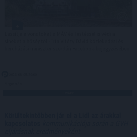
Lassítja a vonatokat a MÁV és festéssel is védi a
síneket a hőségtől - írta Vitézy Dávid közlekedési és
beruházási miniszter szerdán Facebook-bejegyzésében.
2026. 08. 05. 20:00
Megosztás:
TOVÁBB
Körültekintőbben jár el a Lidl az árakkal
kapcsolatos
kommunikációja során a GVH
eljárásnak eredményeként