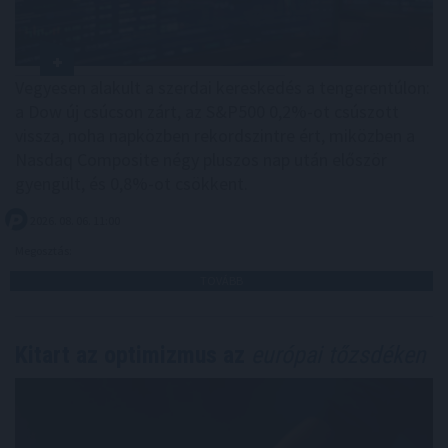
Vegyesen alakult a szerdai kereskedés a tengerentúlon:
a Dow új csúcson zárt, az S&P500 0,2%-ot csúszott
vissza, noha napközben rekordszintre ért, miközben a
Nasdaq Composite négy pluszos nap után először
gyengült, és 0,8%-ot csökkent.
2026. 08. 06. 11:00
Megosztás:
TOVÁBB
Kitart az optimizmus az
európai tőzsdéken