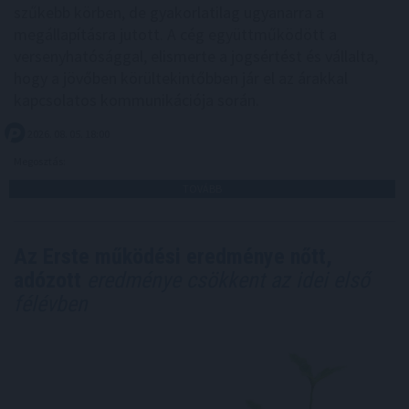
szűkebb körben, de gyakorlatilag ugyanarra a
megállapításra jutott. A cég együttműködött a
versenyhatósággal, elismerte a jogsértést és vállalta,
hogy a jövőben körültekintőbben jár el az árakkal
kapcsolatos kommunikációja során.
2026. 08. 05. 18:00
Megosztás:
TOVÁBB
Az Erste működési eredménye nőtt,
adózott
eredménye csökkent az idei első
félévben