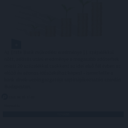
Az Erste Bank működési eredménye 11 százalékkal
nőtt, adózás utáni eredménye a magasabb adóterhek
miatt 20 százalékkal csökkent az idei első fél évben az
előző év azonos időszakához képest - ismertette a
bank elnök-vezérigazgatója sajtótájékoztatón szerdán
Budapesten.
2026. 08. 05. 17:00
Megosztás:
TOVÁBB