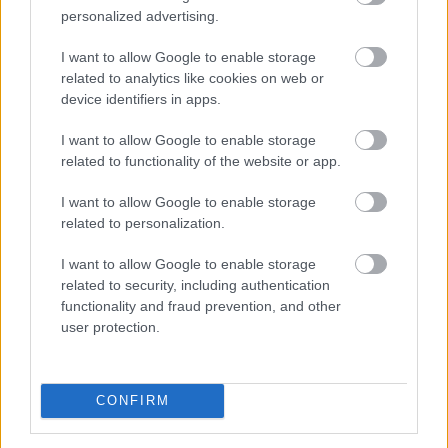
valamint a rendezvényszervező ügynökségeit. Az új
personalized advertising.
rendszer kialakítása a szakmai ajánlások és piaci
visszajelzések figyelembevételével, független
I want to allow Google to enable storage
szakértők támogatásával történik.
related to analytics like cookies on web or
device identifiers in apps.
2026. 08. 06. 03:00
I want to allow Google to enable storage
Megosztás:
related to functionality of the website or app.
TOVÁBB
I want to allow Google to enable storage
related to personalization.
Így kaphat egy magyar nyugdíjas
I want to allow Google to enable storage
olcsóbban
gyógyszert - 7 lehetőség
related to security, including authentication
functionality and fraud prevention, and other
user protection.
CONFIRM