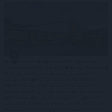
48 millió forintos bírságot szabott ki a Gazdasági
Versenyhivatal (GVH) a Lidl Magyarország Kereskedelmi
Bt.-re egy most lezárt megismételt eljárásban. Az
országszerte mintegy 200 áruházat működtető
kiskereskedelmi vállalkozás megtévesztő módon
kommunikálta, hogy „Lidl a legolcsóbb élelmiszerlánc”.
2024 februárjában – az eredeti ügyben – ugyanezért
már elmarasztalta a céget a GVH, de a Kúria új eljárásra
kötelezte a GVH-t. A megismételt eljárásban a GVH