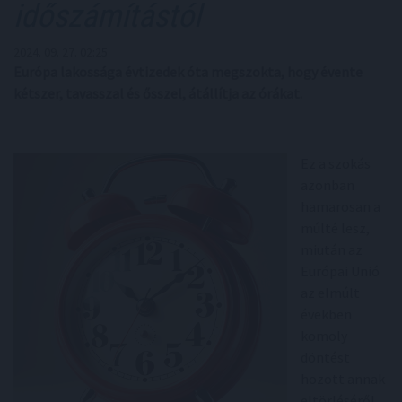
időszámítástól
2024. 09. 27. 02:25
Európa lakossága évtizedek óta megszokta, hogy évente
kétszer, tavasszal és ősszel, átállítja az órákat.
Ez a szokás
azonban
hamarosan a
múlté lesz,
miután az
Európai Unió
az elmúlt
években
komoly
döntést
hozott annak
eltörléséről.