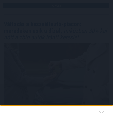
TOVÁBB
Változás a használtautó-piacon:
meredeken esik a dízel,
miközben 30%-kal
nőtt a zöld autók iránti kereslet