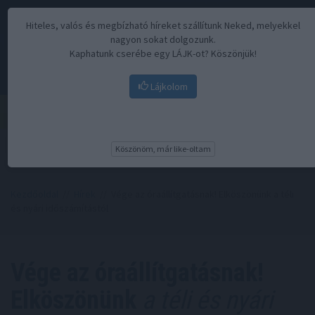
Hiteles, valós és megbízható híreket szállítunk Neked, melyekkel
nagyon sokat dolgozunk.
Kaphatunk cserébe egy LÁJK-ot? Köszönjük!
Lájkolom
Menü
Köszönöm, már like-oltam
Kezdőoldal
//
Hírek
// Vége az óraállítgatásnak! Elköszönünk a téli
és nyári időszámítástól
Vége az óraállítgatásnak!
Elköszönünk
a téli és nyári