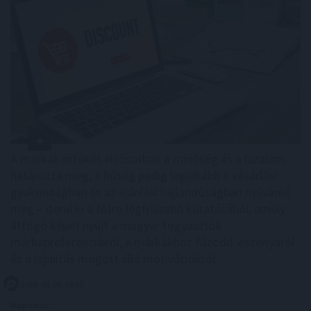
A márkák értékét elsősorban a minőség és a bizalom
határozza meg, a hűség pedig leginkább a vásárlási
gyakoriságban és az ajánlási hajlandóságban nyilvánul
meg – derül ki a Nitro legfrissebb kutatásából, amely
átfogó képet nyújt a magyar fogyasztók
márkapreferenciáiról, a márkákhoz fűződő viszonyáról
és a lojalitás mögött álló motivációkról.
2026. 08. 06. 05:00
Megosztás: