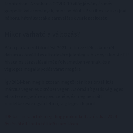
fenntartani. Azonban a COVID-19 világjárvány és más
geopolitikai események, mint például a Brexit és az ukrajnai
háború, hátráltatták a tárgyalások véglegesítését.
Mikor várható a változás?
Bár a parlamenti döntést 2021-re tervezték, a konkrét
dátum az óraállítás eltörlésére jelenleg is bizonytalan. Az EU
hivatalos tárgyalásai még folyamatban vannak, és a
végleges megállapodás várat magára.
Így 2024-ben még biztosan megtörténik az óraállítás
március végén és október végén. Az óraállítgatás végleges
eltörlése egyelőre a jövő zenéje, és még nem áll
rendelkezésre egyértelmű, végleges időpont.
IDE kattintva írtuk meg, hogy mikor kell az órákat 2024
őszén átállítani a téli időszámításra
.