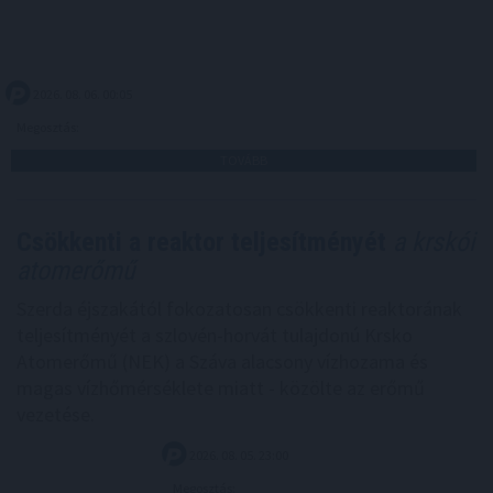
2026. 08. 06. 00:05
Megosztás:
TOVÁBB
Csökkenti a reaktor teljesítményét
a krskói
atomerőmű
Szerda éjszakától fokozatosan csökkenti reaktorának
teljesítményét a szlovén-horvát tulajdonú Krsko
Atomerőmű (NEK) a Száva alacsony vízhozama és
magas vízhőmérséklete miatt - közölte az erőmű
vezetése.
2026. 08. 05. 23:00
Megosztás: