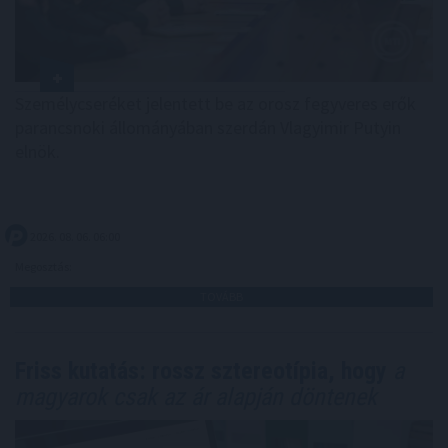
Személycseréket jelentett be az orosz fegyveres erők
parancsnoki állományában szerdán Vlagyimir Putyin
elnök.
2026. 08. 06. 06:00
Megosztás:
TOVÁBB
Friss kutatás: rossz sztereotípia, hogy
a
magyarok csak az ár alapján döntenek