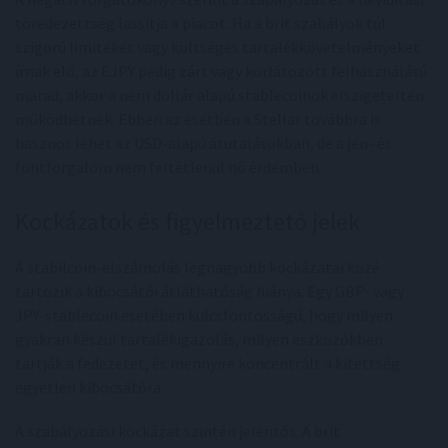
töredezettség lassítja a piacot. Ha a brit szabályok túl
szigorú limiteket vagy költséges tartalékkövetelményeket
írnak elő, az EJPY pedig zárt vagy korlátozott felhasználású
marad, akkor a nem dollár alapú stablecoinok elszigetelten
működhetnek. Ebben az esetben a Stellar továbbra is
hasznos lehet az USD-alapú átutalásokban, de a jen- és
fontforgalom nem feltétlenül nő érdemben.
Kockázatok és figyelmeztető jelek
A stabilcoin-elszámolás legnagyobb kockázatai közé
tartozik a kibocsátói átláthatóság hiánya. Egy GBP- vagy
JPY-stablecoin esetében kulcsfontosságú, hogy milyen
gyakran készül tartalékigazolás, milyen eszközökben
tartják a fedezetet, és mennyire koncentrált a kitettség
egyetlen kibocsátóra.
A szabályozási kockázat szintén jelentős. A brit