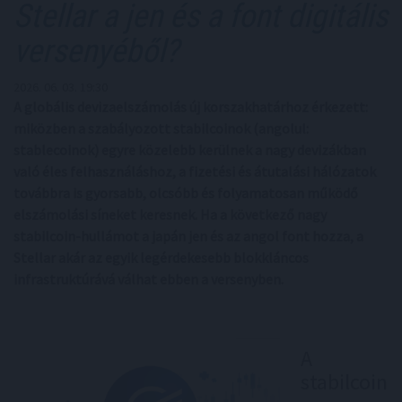
Stellar a jen és a font digitális
versenyéből?
2026. 06. 03. 19:30
A globális devizaelszámolás új korszakhatárhoz érkezett:
miközben a szabályozott stabilcoinok (angolul:
stablecoinok) egyre közelebb kerülnek a nagy devizákban
való éles felhasználáshoz, a fizetési és átutalási hálózatok
továbbra is gyorsabb, olcsóbb és folyamatosan működő
elszámolási síneket keresnek. Ha a következő nagy
stabilcoin-hullámot a japán jen és az angol font hozza, a
Stellar akár az egyik legérdekesebb blokkláncos
infrastruktúrává válhat ebben a versenyben.
A
stabilcoin