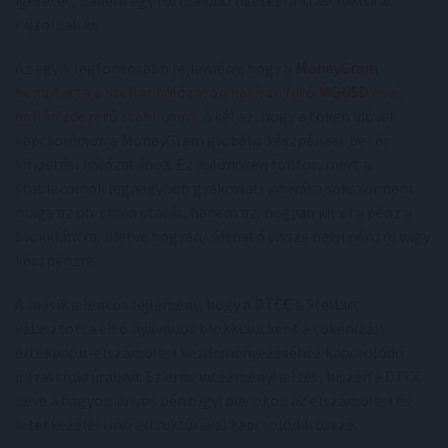
ígéretet, hanem egy formálódó fizetési infrastruktúrát
rajzolnak ki.
Az egyik legfontosabb fejlemény, hogy a
MoneyGram
bemutatta a Stellar hálózaton natívan futó
MGUSD
nevű
dollárfedezetű stabilcoint
. A cél az, hogy a token idővel
kapcsolódjon a MoneyGram globális készpénzes be- és
kifizetési hálózatához. Ez különösen fontos, mert a
stablecoinok legnagyobb gyakorlati kihívása sokszor nem
maga az on-chain utalás, hanem az, hogyan jut el a pénz a
blokkláncra, illetve hogyan váltható vissza helyi pénzre vagy
készpénzre.
A másik jelentős fejlemény, hogy a
DTCC
a Stellart
választotta első nyilvános blokkláncként a tokenizált
értékpapír-elszámolási kezdeményezéséhez kapcsolódó
infrastruktúrában. Ez erős intézményi jelzés, hiszen a DTCC
neve a hagyományos pénzügyi piacokon az elszámolási és
letétkezelési infrastruktúrával kapcsolódik össze.