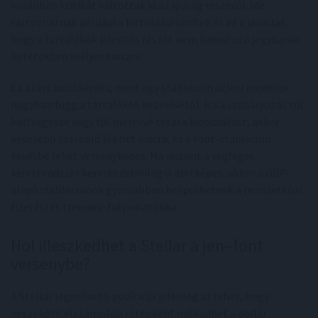
korábban kritikát váltottak ki az iparág részéről. Ide
tartozhatnak például a birtoklási limitek és az a javaslat,
hogy a tartalékok jelentős részét nem kamatozó jegybanki
betétekben kelljen tartani.
Ez azért kulcskérdés, mert egy stablecoin üzleti modellje
nagyban függ a tartalékok kezelésétől. Ha a szabályozás túl
költségessé vagy túl merevvé teszi a kibocsátást, akkor
kevesebb szereplő léphet piacra, és a font-stablecoin
kevésbé lehet versenyképes. Ha viszont a végleges
keretrendszer kereskedelmileg is életképes, akkor a GBP-
alapú stablecoinok gyorsabban beépülhetnek a nemzetközi
fizetési és treasury-folyamatokba.
Hol illeszkedhet a Stellar a jen–font
versenybe?
A Stellar legerősebb pozíciója jelenleg az lehet, hogy
összekötő elszámolási rétegként működhet a dollár