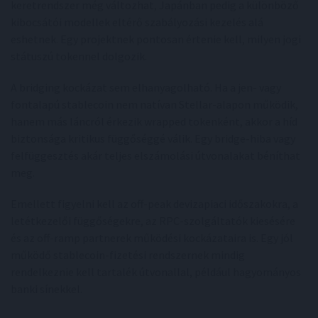
keretrendszer még változhat, Japánban pedig a különböző
kibocsátói modellek eltérő szabályozási kezelés alá
eshetnek. Egy projektnek pontosan értenie kell, milyen jogi
státuszú tokennel dolgozik.
A bridging kockázat sem elhanyagolható. Ha a jen- vagy
fontalapú stablecoin nem natívan Stellar-alapon működik,
hanem más láncról érkezik wrapped tokenként, akkor a híd
biztonsága kritikus függőséggé válik. Egy bridge-hiba vagy
felfüggesztés akár teljes elszámolási útvonalakat béníthat
meg.
Emellett figyelni kell az off-peak devizapiaci időszakokra, a
letétkezelői függőségekre, az RPC-szolgáltatók kiesésére
és az off-ramp partnerek működési kockázataira is. Egy jól
működő stablecoin-fizetési rendszernek mindig
rendelkeznie kell tartalék útvonallal, például hagyományos
banki sínekkel.