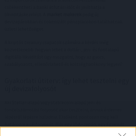
csökkentheti a banki átfutási időt és javíthatja a
likviditáskezelést. A
market makerek
pedig új
devizapárokban és tokenizált pénzpiacokon találhatnak
üzleti lehetőséget.
A kriptós treasury csapatok számára a kérdés még
közvetlenebb: hogyan lehet a dollár-, jen- és fontalapú
digitális likviditást úgy mozgatni, hogy az gyors,
szabályozott, ellenőrizhető és költséghatékony legyen?
Gyakorlati útiterv: így lehet tesztelni egy
új devizafolyosót
Aki Stellar-alapú vagy stablecoin-alapú jen- és
fontelszámolási folyosót akar tesztelni, annak érdemes
lépésről lépésre haladnia. Elsőként pontosan meg kell
határozni a célfolyosót. Más egy USA–Japán, egy Egyesült
Királyság–Japán vagy egy Latin-Amerika–Egyesült Királyság