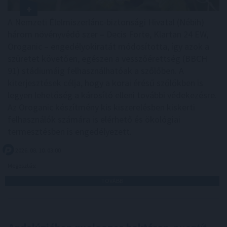
A Nemzeti Élelmiszerlánc-biztonsági Hivatal (Nébih)
három növényvédő szer – Decis Forte, Klartan 24 EW,
Oroganic – engedélyokiratát módosította, így azok a
szüretet követően, egészen a vesszőérettség (BBCH
91) stádiumáig felhasználhatóak a szőlőben. A
kiterjesztések célja, hogy a korai érésű szőlőkben is
legyen lehetőség a károsító elleni további védekezésre.
Az Oroganic készítmény kis kiszerelésben kiskerti
felhasználók számára is elérhető és ökológiai
termesztésben is engedélyezett.
2026. 08. 10. 03:00
Megosztás:
TOVÁBB