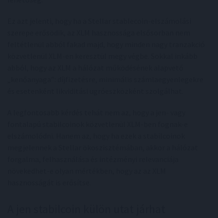
Ez azt jelenti, hogy ha a Stellar stablecoin-elszámolási
szerepe erősödik, az XLM hasznossága elsősorban nem
feltétlenül abból fakad majd, hogy minden nagy tranzakció
közvetlenül XLM-en keresztül megy végbe. Sokkal inkább
abból, hogy az XLM a hálózat működésének alapvető
„kenőanyaga”: díjfizetésre, minimális számlaegyenlegekre
és esetenként likviditási ugróeszközként szolgálhat.
A legfontosabb kérdés tehát nem az, hogy a jen- vagy
fontalapú stabilcoinok közvetlenül XLM-ben fognak-e
elszámolódni. Hanem az, hogy ha ezek a stabilcoinok
megjelennek a Stellar ökoszisztémában, akkor a hálózat
forgalma, felhasználása és intézményi relevanciája
növekedhet-e olyan mértékben, hogy az az XLM
hasznosságát is erősítse.
A jen stabilcoin külön utat járhat