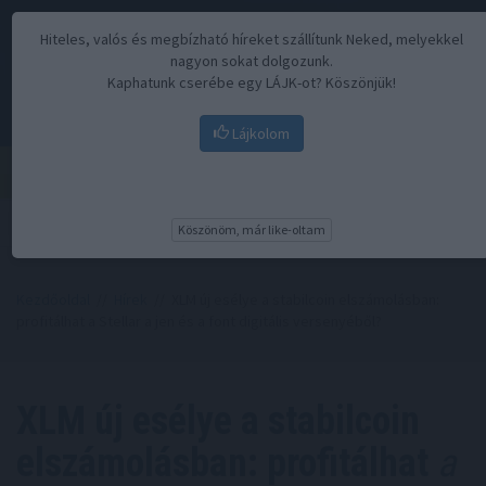
Hiteles, valós és megbízható híreket szállítunk Neked, melyekkel
nagyon sokat dolgozunk.
Kaphatunk cserébe egy LÁJK-ot? Köszönjük!
Lájkolom
Menü
Köszönöm, már like-oltam
Kezdőoldal
//
Hírek
// XLM új esélye a stabilcoin elszámolásban:
profitálhat a Stellar a jen és a font digitális versenyéből?
XLM új esélye a stabilcoin
elszámolásban: profitálhat
a