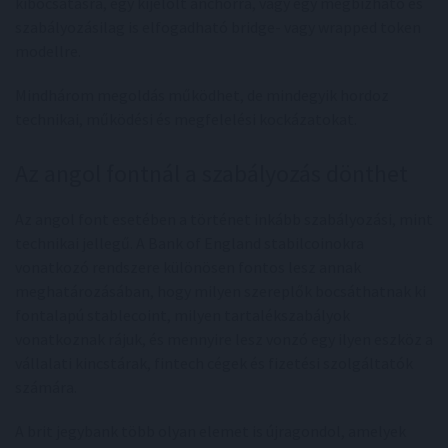
kibocsátásra, egy kijelölt anchorra, vagy egy megbízható és
szabályozásilag is elfogadható bridge- vagy wrapped token
modellre.
Mindhárom megoldás működhet, de mindegyik hordoz
technikai, működési és megfelelési kockázatokat.
Az angol fontnál a szabályozás dönthet
Az angol font esetében a történet inkább szabályozási, mint
technikai jellegű. A Bank of England stabilcoinokra
vonatkozó rendszere különösen fontos lesz annak
meghatározásában, hogy milyen szereplők bocsáthatnak ki
fontalapú stablecoint, milyen tartalékszabályok
vonatkoznak rájuk, és mennyire lesz vonzó egy ilyen eszköz a
vállalati kincstárak, fintech cégek és fizetési szolgáltatók
számára.
A brit jegybank több olyan elemet is újragondol, amelyek