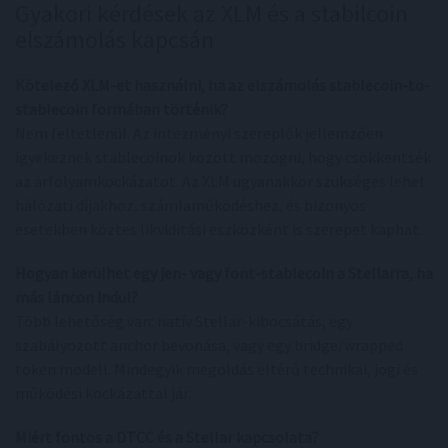
Gyakori kérdések az XLM és a stabilcoin
elszámolás kapcsán
Kötelező XLM-et használni, ha az elszámolás stablecoin-to-
stablecoin formában történik?
Nem feltétlenül. Az intézményi szereplők jellemzően
igyekeznek stablecoinok között mozogni, hogy csökkentsék
az árfolyamkockázatot. Az XLM ugyanakkor szükséges lehet
hálózati díjakhoz, számlaműködéshez, és bizonyos
esetekben köztes likviditási eszközként is szerepet kaphat.
Hogyan kerülhet egy jen- vagy font-stablecoin a Stellarra, ha
más láncon indul?
Több lehetőség van: natív Stellar-kibocsátás, egy
szabályozott anchor bevonása, vagy egy bridge/wrapped
token modell. Mindegyik megoldás eltérő technikai, jogi és
működési kockázattal jár.
Miért fontos a DTCC és a Stellar kapcsolata?