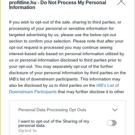
útvonal, mert eltérő jogi entitások, KYC-szabályok, banki
profitline.hu -
Do Not Process My Personal
Information
partnerek és elszámolási határidők tartozhatnak hozzájuk.
If you wish to opt-out of the sale, sharing to third parties, or
Ezután ki kell választani az eszközmixet. A dollároldalon a
processing of your personal or sensitive information for
Stellar natív MGUSD-je lehet érdekes, míg a jen esetében az
targeted advertising by us, please use the below opt-out
EJPY indulását és hálózati elérhetőségét kell figyelni. A
section to confirm your selection. Please note that after your
fontnál a brit szabályozási folyamat eredménye döntheti el,
opt-out request is processed you may continue seeing
milyen GBP stablecoinok jelennek meg, és milyen feltételek
interest-based ads based on personal information utilized by
mellett.
us or personal information disclosed to third parties prior to
your opt-out. You may separately opt-out of the further
A következő lépés a letétkezelési és wallet-infrastruktúra
disclosure of your personal information by third parties on the
IAB’s list of downstream participants. This information may
kiválasztása. Intézményi környezetben elengedhetetlenek a
also be disclosed by us to third parties on the
IAB’s List of
policy-alapú jóváhagyások, a többaláírásos vagy intézményi
Downstream Participants
that may further disclose it to other
kulcskezelési megoldások, valamint a megfelelési
third parties.
ellenőrzések.
Please note that this website/app uses one or more Google
Personal Data Processing Opt Outs
Ezzel párhuzamosan biztosítani kell az on-ramp és off-ramp
services and may gather and store information including but
not limited to your visit or usage behaviour. You may click to
I want to opt-out of the Sharing of my
kapcsolatokat. Ha készpénzes kifizetésről van szó, a
personal data.
grant or deny consent to Google and its third-party tags to
MoneyGram tervezett MGUSD-útvonala különösen érdekes
Opted In
use your data for below specified purposes in below Google