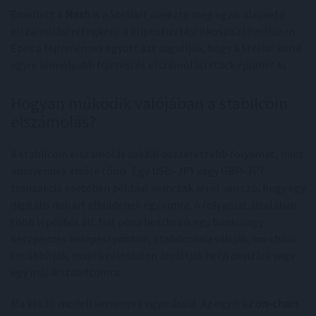
Emellett a
Mesh
is a Stellart nevezte meg egyik alapvető
elszámolási rétegként a kriptofizetési ökoszisztémájában.
Ezek a fejlemények együtt azt sugallják, hogy a Stellar körül
egyre komolyabb fizetési és elszámolási stack épülhet ki.
Hogyan működik valójában a stabilcoin
elszámolás?
A stabilcoin elszámolás sokkal összetettebb folyamat, mint
amilyennek elsőre tűnik. Egy USD–JPY vagy GBP–JPY
tranzakció esetében például nemcsak arról van szó, hogy egy
digitális dollárt elküldenek egy címre. A folyamat általában
több lépésből áll: fiat pénz beérkezik egy banki vagy
készpénzes belépési ponton, stabilcoinra váltják, on-chain
továbbítják, majd a céloldalon átváltják helyi devizára vagy
egy másik stabilcoinra.
Ma két fő modell versenyez egymással. Az egyik az
on-chain