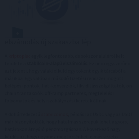
elszámolás új szakaszba lép
A
kriptopiac
egyik legfontosabb, de sokszor alulértékelt
területe a
stabilcoin-alapú elszámolás
. Ez nem egyszerűen
azt jelenti, hogy valaki elküld egy tokent egyik tárcából a
másikba. Egy valóban működő fizetési rendszer mögött
belépési pontok, fiat-konverziók, likviditásszolgáltatók, on-
chain tranzakciók, off-ramp partnerek, megfelelési
folyamatok és helyi szabályozási keretek állnak.
A dollárfedezetű
stabilcoinok
, például az USDC vagy az USDT
már bizonyították, hogy hatalmas szerepük lehet a gyors,
határokon átnyúló pénzmozgásban. A következő nagy
kérdés az, hogy ugyanez megtörténhet-e más vezető