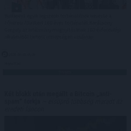
Budapest egyik legszebb történetének nevezte a
Fővárosi Állatkert 160 éves történetét Karácsony
Gergely az intézmény megnyitásának 160 évfordulója
alkalmából tartott ünnepségen vasárnap.
2026. 08. 10. 05:00
Megosztás:
TOVÁBB
Két blokk után megállt a Bitcoin „anti-
spam” forkja
– elsöprő többség maradt az
eredeti láncon