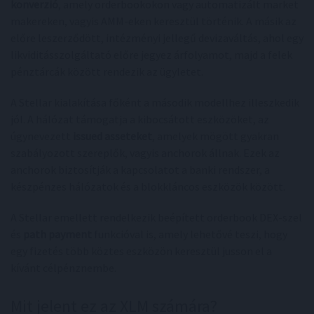
konverzió
, amely orderbookokon vagy automatizált market
makereken, vagyis AMM-eken keresztül történik. A másik az
előre leszerződött, intézményi jellegű devizaváltás, ahol egy
likviditásszolgáltató előre jegyez árfolyamot, majd a felek
pénztárcák között rendezik az ügyletet.
A Stellar kialakítása főként a második modellhez illeszkedik
jól. A hálózat támogatja a kibocsátott eszközöket, az
úgynevezett
issued asseteket
, amelyek mögött gyakran
szabályozott szereplők, vagyis anchorok állnak. Ezek az
anchorok biztosítják a kapcsolatot a banki rendszer, a
készpénzes hálózatok és a blokkláncos eszközök között.
A Stellar emellett rendelkezik beépített orderbook DEX-szel
és
path payment
funkcióval is, amely lehetővé teszi, hogy
egy fizetés több köztes eszközön keresztül jusson el a
kívánt célpénznembe.
Mit jelent ez az XLM számára?