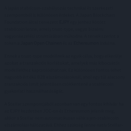
A japán stabilcoin-szabályozás technikai és szerkezeti
szempontból is különösen érdekes. A Japan Blockchain
Foundation által tervezett
EJPY
egy jenhez kötött
stabilcoin lenne, amely trust-type, vagyis bizalmi
vagyonkezelési struktúrában működne. A tervek szerint a
token a
Japan Open Chainen
és az
Ethereumon
indulna.
Ennek a trust-type modellnek az egyik célja, hogy elkerülje
azokat a tranzakciós korlátokat, amelyek más kibocsátói
modellekhez kapcsolódhatnak. Ez különösen fontos lehet
nagyobb értékű B2B elszámolásoknál, ahol egy túl alacsony
tranzakciós limit jelentősen csökkentené a stablecoin
gyakorlati használhatóságát.
A Stellar szempontjából azonban van egy fontos kihívás: ha
az EJPY kezdetben JOC-on és Ethereumon jelenik meg,
akkor a Stellar nem automatikusan válik a jen-stablecoin
elszámolási hálózatává. Ehhez szükség lenne natív Stellar-