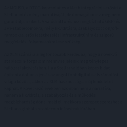
Az MGUSD, a DTCC-kapcsolat és a Mesh integrációja erősíti a
Stellar intézményi narratíváját, de önmagában ez még nem
garantálja a sikert. A valódi áttöréshez megbízható GBP- és
JPY-stablecoinokra, mély likviditásra, szabályozott on/off-
rampokra, erős letétkezelési infrastruktúrára és szigorú
megfelelési folyamatokra lesz szükség.
Az XLM számára a legfontosabb kérdés az, hogy a növekvő
stablecoin-forgalom mennyire jelenik meg tényleges
hálózati aktivitásban. Ha a Stellar valóban képes hidat
építeni a dollár, a jen és az angol font digitális elszámolási
világa között, akkor az XLM hasznossága is új lendületet
kaphat. A következő években azonban nem a narratíva,
hanem a likviditás, a szabályozás és a működési
megbízhatóság dönti majd el, mekkora szerepet szerezhet a
Stellar a globális stablecoin infrastruktúrában.