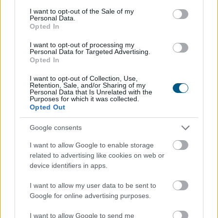
lehet. Banki visszaváltásnál viszont GBP- és JPY-oldalon is
consent section.
I want to opt-out of the Sale of my
szükség van megbízható helyi pénzügyi partnerekre.
Personal Data.
Opted In
A likviditás lesz a döntő tényező
I want to opt-out of processing my
Personal Data for Targeted Advertising.
Opted In
A stabilcoin elszámolás technikailag gyors lehet, de
üzletileg csak akkor működik jól, ha van elég likviditás. Egy
I want to opt-out of Collection, Use,
Retention, Sale, and/or Sharing of my
USD–JPY vagy GBP–JPY stablecoin útvonalnál nem elég,
Personal Data that Is Unrelated with the
hogy létezik a token. Szűk spreadekre, megfelelő piaci
Purposes for which it was collected.
Opted Out
mélységre, árjegyzőkre és megbízható visszaváltási
folyamatokra van szükség.
Google consents
A szereplőknek érdemes összehasonlítaniuk az on-chain
I want to allow Google to enable storage
orderbookok árait és az előre leszerződött OTC
related to advertising like cookies on web or
árfolyamokat. Különösen fontos figyelni az ázsiai
device identifiers in apps.
kereskedési nyitásra, a londoni nyitásra, valamint a két régió
I want to allow my user data to be sent to
átfedési időszakára. A devizapiaci likviditás nem egyenletes:
Google for online advertising purposes.
ünnepnapok, roll-over időszakok és vékony piaci ablakok
idején a spreadek látványosan kitágulhatnak.
I want to allow Google to send me