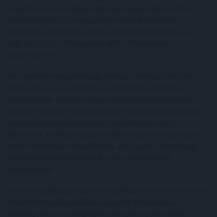
likviditás és a nem dollár alapú devizafolyosók között. A
MoneyGram MGUSD megjelenése natív dollároldali
likviditást adhat a hálózatnak, ami különösen fontos az
USD–GBP, USD–JPY vagy akár GBP–JPY útvonalak
tesztelésénél.
Ha a jövőben megjelenik egy hiteles, szabályozott GBP
stablecoin, és a jen likviditás is elérhetővé válik natív
kibocsátáson, anchoron vagy megfelelően biztonságos
wrapped modellen keresztül, akkor a Stellar path payment
funkciói és anchoralapú modellje érdekes szerepet
kaphatnak. A hálózat alacsony díjai és gyors véglegessége
vonzó lehet olyan szereplőknek, akik gyakori, kisebb vagy
közepes értékű határokon átnyúló tranzakciókat
bonyolítanak.
A valódi munka azonban nem kizárólag on-chain történik. A
likviditási megállapodások, az ügyfél-átvilágítás, a
letétkezelés, a visszaváltási folyamatok, a helyi banki