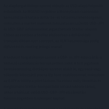
Az alapforgatókönyv szerint először az USD-alapú folyosók
erősödnek. Az MGUSD terjedése a MoneyGram csatornáin
keresztül javíthatja a dollár be- és kifizetési lehetőségeket,
miközben a market makerek fokozatosan szűkebb USD–JPY
és USD–GBP árfolyamokat jegyezhetnek Stellar-alapon.
Ebben az esetben a Stellar elsősorban a dollároldali
tranzakciókban nyer szerepet, az XLM hasznossága pedig
díjfizetési és routing jellegű marad.
A kedvező forgatókönyv szerint a GBP- és JPY-kibocsátás is
kedvező szabályozási környezetben indul. A brit jegybank
kereskedelmileg életképes keretet alakít ki, egy bank vagy
tőkeerős kibocsátó piacra lép font-stablecoinnal, miközben
az EJPY is túllép a pilotfázison. Ha ehhez mély likviditás és
megbízható Stellar-kompatibilis infrastruktúra társul,
akkor a hálózat valódi USD–GBP–JPY elszámolási
háromszögekben is szerepet kaphat.
A negatív forgatókönyv szerint a szabályozás és a likviditási