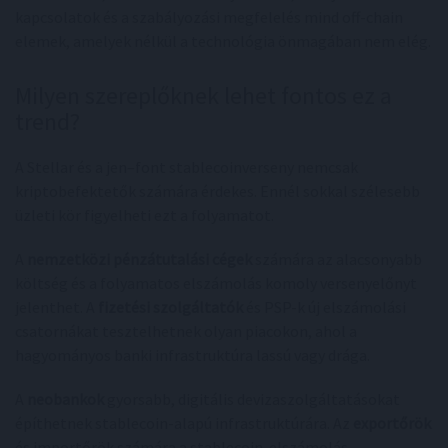
kapcsolatok és a szabályozási megfelelés mind off-chain
elemek, amelyek nélkül a technológia önmagában nem elég.
Milyen szereplőknek lehet fontos ez a
trend?
A Stellar és a jen–font stablecoinverseny nemcsak
kriptobefektetők számára érdekes. Ennél sokkal szélesebb
üzleti kör figyelheti ezt a folyamatot.
A
nemzetközi pénzátutalási cégek
számára az alacsonyabb
költség és a folyamatos elszámolás komoly versenyelőnyt
jelenthet. A
fizetési szolgáltatók
és PSP-k új elszámolási
csatornákat tesztelhetnek olyan piacokon, ahol a
hagyományos banki infrastruktúra lassú vagy drága.
A
neobankok
gyorsabb, digitális devizaszolgáltatásokat
építhetnek stablecoin-alapú infrastruktúrára. Az
exportőrök
és importőrök számára a stablecoin-elszámolás