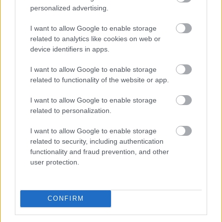
personalized advertising.
Ezért a routingot időérzékenyen kell kialakítani. Egy jól
működő rendszer nemcsak azt nézi, hogy melyik láncon
I want to allow Google to enable storage
related to analytics like cookies on web or
olcsóbb a tranzakció, hanem azt is, hogy adott pillanatban
device identifiers in apps.
hol van jobb ár, mélyebb likviditás és kisebb végrehajtási
kockázat.
I want to allow Google to enable storage
related to functionality of the website or app.
Stellar, Ethereum, TRON vagy XRPL?
I want to allow Google to enable storage
related to personalization.
A stablecoin-elszámolási piac nem egyetlen láncról szól. A
Stellar erős oldala az issued asset modell, az
I want to allow Google to enable storage
anchorstruktúra, az alacsony díj és a gyors véglegesség.
related to security, including authentication
Emellett a beépített orderbook és a path payment funkciók
functionality and fraud prevention, and other
kifejezetten hasznosak lehetnek devizafolyosók esetében.
user protection.
Az
Ethereum
előnye a legnagyobb issuer-ökoszisztéma, a
fejlett letétkezelési infrastruktúra és az intézményi DeFi-
CONFIRM
kapcsolatok. Ha az EJPY valóban Ethereumon is indul, az
komoly előnyt jelenthet az Ethereum-alapú kísérleteknek.