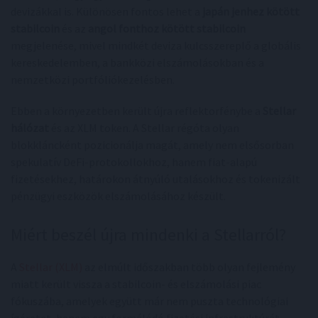
devizákkal is. Különösen fontos lehet a
japán jenhez kötött
stabilcoin
és az
angol fonthoz kötött stabilcoin
megjelenése, mivel mindkét deviza kulcsszereplő a globális
kereskedelemben, a bankközi elszámolásokban és a
nemzetközi portfóliókezelésben.
Ebben a környezetben került újra reflektorfénybe a
Stellar
hálózat
és az XLM token. A Stellar régóta olyan
blokkláncként pozicionálja magát, amely nem elsősorban
spekulatív DeFi-protokollokhoz, hanem fiat-alapú
fizetésekhez, határokon átnyúló utalásokhoz és tokenizált
pénzügyi eszközök elszámolásához készült.
Miért beszél újra mindenki a Stellarról?
A
Stellar (XLM)
az elmúlt időszakban több olyan fejlemény
miatt került vissza a stabilcoin- és elszámolási piac
fókuszába, amelyek együtt már nem puszta technológiai