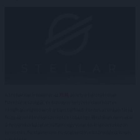
A Stellar natív tokenje az
XLM
, amely a hálózati díjak
fizetésére szolgál, és bizonyos helyzetekben köztes
likviditási eszközként is használható. Fontos azonban látni,
hogy az intézményi szereplők többsége általában nem akar
árfolyamkockázatot vállalni egy volatilis kriptoeszközön
keresztül, ha stablecoin-to-stablecoin elszámolásra is van
lehetőség.