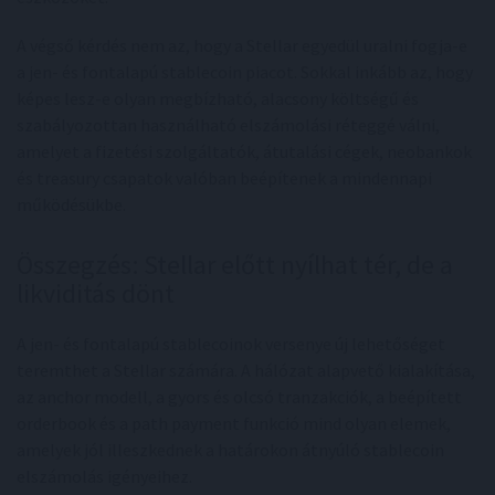
A végső kérdés nem az, hogy a Stellar egyedül uralni fogja-e
a jen- és fontalapú stablecoin piacot. Sokkal inkább az, hogy
képes lesz-e olyan megbízható, alacsony költségű és
szabályozottan használható elszámolási réteggé válni,
amelyet a fizetési szolgáltatók, átutalási cégek, neobankok
és treasury csapatok valóban beépítenek a mindennapi
működésükbe.
Összegzés: Stellar előtt nyílhat tér, de a
likviditás dönt
A jen- és fontalapú stablecoinok versenye új lehetőséget
teremthet a Stellar számára. A hálózat alapvető kialakítása,
az anchor modell, a gyors és olcsó tranzakciók, a beépített
orderbook és a path payment funkció mind olyan elemek,
amelyek jól illeszkednek a határokon átnyúló stablecoin
elszámolás igényeihez.