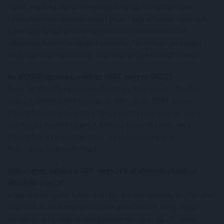
Azért, mert az intézményi elszámolási infrastruktúra
szereplőinek érdeklődése azt jelzi, hogy a Stellar nemcsak
lakossági átutalásokra vagy kisebb fizetésekre lehet
alkalmas, hanem magasabb értékű, tokenizált pénzügyi
eszközökhöz kapcsolódó folyamatokban is tesztelhetik.
Az MGUSD ugyanaz, mint az USDC vagy az USDT?
Nem. Az MGUSD egy MoneyGramhoz kapcsolódó, Stellar-
alapú dollárstablecoin, míg az USDC és az USDT külön
kibocsátói struktúrával, eltérő ökoszisztémával és piaci
szereppel rendelkeznek. A funkció hasonló lehet, de a
kibocsátó, a tartalékkezelés, az elérhetőség és a
felhasználási kör eltérhet.
Mikor lehet hatása a GBP- vagy JPY-stablecoinoknak az
átutalási piacra?
A hatás fokozatos lehet. Először pilotprojektek, korlátozott
folyosók és intézményi tesztek jelenhetnek meg, majd a
likviditás, a szabályozási egyértelműség és az off-ramp