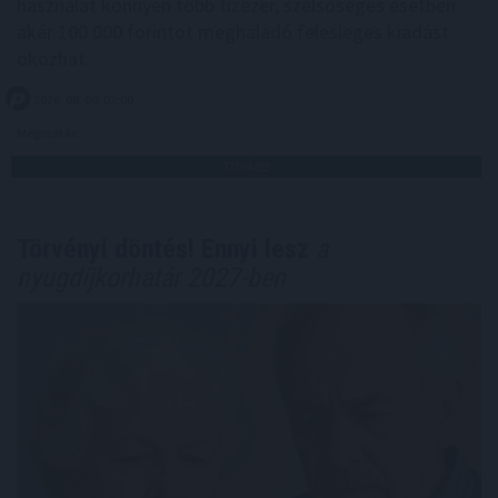
használat könnyen több tízezer, szélsőséges esetben
akár 100 000 forintot meghaladó felesleges kiadást
okozhat.
2026. 08. 09. 02:00
Megosztás:
TOVÁBB
Törvényi döntés! Ennyi lesz
a
nyugdíjkorhatár 2027-ben