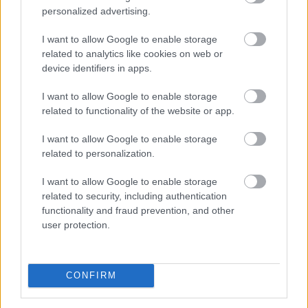
personalized advertising.
I want to allow Google to enable storage
related to analytics like cookies on web or
device identifiers in apps.
I want to allow Google to enable storage
related to functionality of the website or app.
I want to allow Google to enable storage
Brazília központi bankja új szabályozással lép fel a
related to personalization.
kriptovalutás csalások ellen: 2027. január 1-jétől
bizonyos, 10 000 dollár feletti kriptoátutalásokat akár
I want to allow Google to enable storage
24 órára visszatarthatnak a szolgáltatók.
related to security, including authentication
functionality and fraud prevention, and other
user protection.
2026. 08. 09. 10:00
Megosztás:
CONFIRM
TOVÁBB