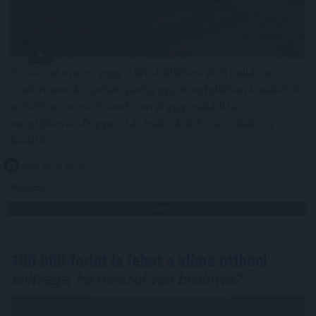
Esővízzel mosni vagy a WC-t öblíteni első hallásra
szokatlannak tűnhet, pedig egy megfelelően kialakított
esővízhasznosító rendszerrel egy családi ház
vezetékesvíz-fogyasztásának akár 57 százaléka is
kiváltható.
2026. 08. 09. 03:00
Megosztás:
TOVÁBB
100.000 forint is lehet a klíma otthoni
költsége, ha rosszul van beállítva?