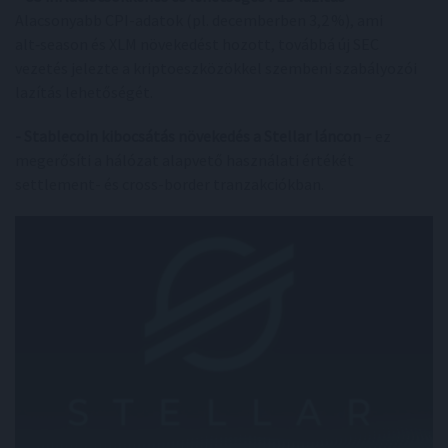
Alacsonyabb CPI-adatok (pl. decemberben 3,2 %), ami
alt‑season és XLM növekedést hozott, továbbá új SEC
vezetés jelezte a kriptoeszközökkel szembeni szabályozói
lazítás lehetőségét.
- Stablecoin kibocsátás növekedés a Stellar láncon
– ez
megerősíti a hálózat alapvető használati értékét
settlement- és cross-border tranzakciókban.