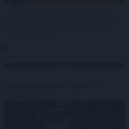
Egész jövő héten napos, meleg idő várható, a hét
közepén kisebb enyhüléssel; csak a hét elején és a hét
végén lehetnek néhol záporok, zivatarok - derül ki a
HungaroMet Zrt. előrejelzéséből, amelyet vasárnap
juttattak el az MTI-hez.
2026. 08. 09. 16:00
Megosztás:
TOVÁBB
Ripple a Fed kapujában: új
pénzügyi
korszak jöhet