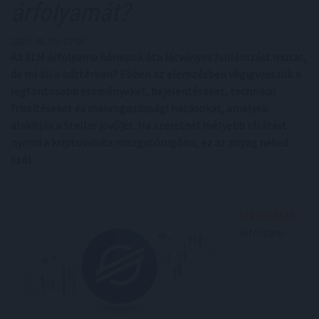
árfolyamát?
2025. 08. 09. 07:00
Az XLM árfolyama hónapok óta látványos hullámzást mutat,
de mi áll a háttérben? Ebben az elemzésben végigvesszük a
legfontosabb eseményeket, bejelentéseket, technikai
frissítéseket és makrogazdasági hatásokat, amelyek
alakítják a Stellar jövőjét. Ha szeretnél mélyebb rálátást
nyerni a kriptovaluta mozgatórugóira, ez az anyag neked
szól.
Stellar XLM
árfolyam