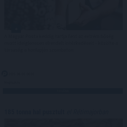
A Magyar Posta keddig tartja fent az extrém hőség
miatt ideiglenesen elrendelt intézkedéseit - közölte a
társaság a honlapján szombaton.
2026. 08. 09. 08:00
Megosztás:
TOVÁBB
185 tonna hal pusztult
el Rétimajorban