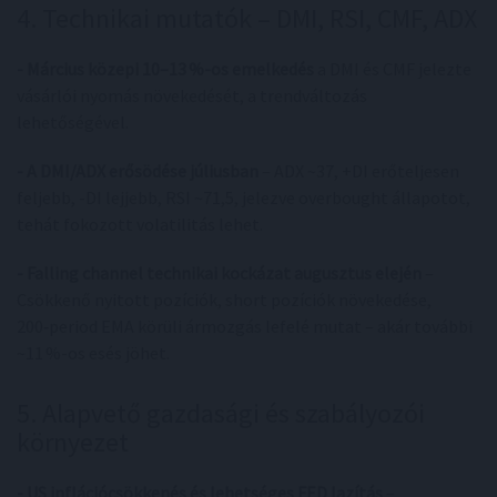
4. Technikai mutatók – DMI, RSI, CMF, ADX
- Március közepi 10–13 %-os emelkedés
a DMI és CMF jelezte
vásárlói nyomás növekedését, a trendváltozás
lehetőségével.
- A DMI/ADX erősödése júliusban
– ADX ~37, +DI erőteljesen
feljebb, -DI lejjebb, RSI ~71,5, jelezve overbought állapotot,
tehát fokozott volatilitás lehet.
- Falling channel technikai kockázat augusztus elején
–
Csökkenő nyitott pozíciók, short pozíciók növekedése,
200‑period EMA körüli ármozgás lefelé mutat – akár további
~11 %-os esés jöhet.
5. Alapvető gazdasági és szabályozói
környezet
- US inflációcsökkenés és lehetséges FED lazítás
–