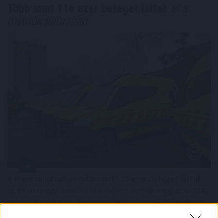
Több mint 116 ezer beteget láttak
el a
mentők júliusban
A mentők júliusban több mint 116 ezer beteget láttak
el, és mintegy ötmillió kilométert tettek meg az ország
útjain - közölte az Országos Mentőszolgálat Facebook-
oldalán szombaton.