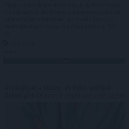
fajlagos áramfelhasználását azzal, hogy hosszú távon
is alkalmazza az elmúlt héten ideiglenesen bevezetett
takarékossági intézkedések egy részét - közölte a
higiéniaipapír-gyártó cégcsoport szombaton az MTI-
vel.
2026. 08. 09. 14:00
Megosztás:
TOVÁBB
Átvilágítják a Közép- és Kelet-európai
Onkológiai
Akadémia Alapítvány működését