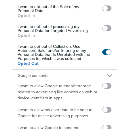
consent section.
I want to opt-out of the Sale of my
Personal Data.
Opted In
A három vidéki nemzetközi repülőtér közül 1,2 milliárd
I want to opt-out of processing my
Personal Data for Targeted Advertising.
forint állami támogatást kap működéséhez idén a
Opted In
sármelléki Hévíz-Balaton Airport - közölte a térség
országgyűlési képviselője szombaton közösségi
I want to opt-out of Collection, Use,
Retention, Sale, and/or Sharing of my
oldalán.
Personal Data that Is Unrelated with the
Purposes for which it was collected.
Opted Out
2026. 08. 09. 11:00
Megosztás:
Google consents
TOVÁBB
I want to allow Google to enable storage
related to advertising like cookies on web or
device identifiers in apps.
24 órás várakozás a kriptóra? Brazília
szigorítja a digitális átutalásokat
I want to allow my user data to be sent to
Google for online advertising purposes.
I want to allow Google to send me