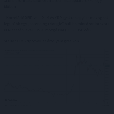
XLM is profitált, különösen a technikai update-ekkel egy
időben.
- Korreláció XRP-vel
– XLM és XRP gyakran együtt mozognak,
legutóbb egy „ascending triangle” bullish mintázat látszott
XLM esetén, akár +35 % mozgással (~0,63 USD cél).
Stellar XLM kriptovaluta árfolyam grafikon