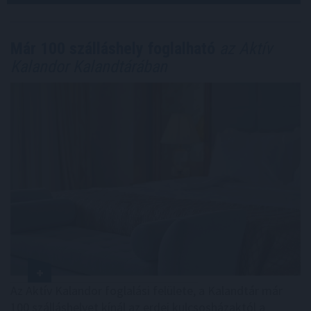
Már 100 szálláshely foglalható
az Aktív
Kalandor Kalandtárában
Az Aktív Kalandor foglalási felülete, a Kalandtár már
100 szálláshelyet kínál az erdei kulcsosházaktól a