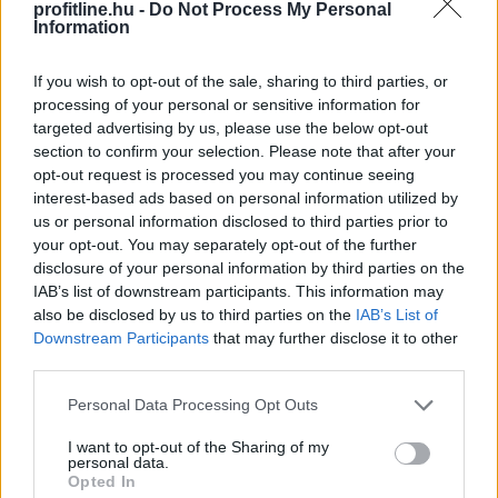
profitline.hu -
Do Not Process My Personal
Information
2026. 08. 09. 12:00
If you wish to opt-out of the sale, sharing to third parties, or
Megosztás:
processing of your personal or sensitive information for
TOVÁBB
targeted advertising by us, please use the below opt-out
section to confirm your selection. Please note that after your
opt-out request is processed you may continue seeing
interest-based ads based on personal information utilized by
Több mint egymilliárd forinthoz
jut a
us or personal information disclosed to third parties prior to
sármelléki repülőtér
your opt-out. You may separately opt-out of the further
disclosure of your personal information by third parties on the
IAB’s list of downstream participants. This information may
also be disclosed by us to third parties on the
IAB’s List of
Downstream Participants
that may further disclose it to other
third parties.
Please note that this website/app uses one or more Google
Personal Data Processing Opt Outs
services and may gather and store information including but
not limited to your visit or usage behaviour. You may click to
I want to opt-out of the Sharing of my
personal data.
grant or deny consent to Google and its third-party tags to
Opted In
use your data for below specified purposes in below Google