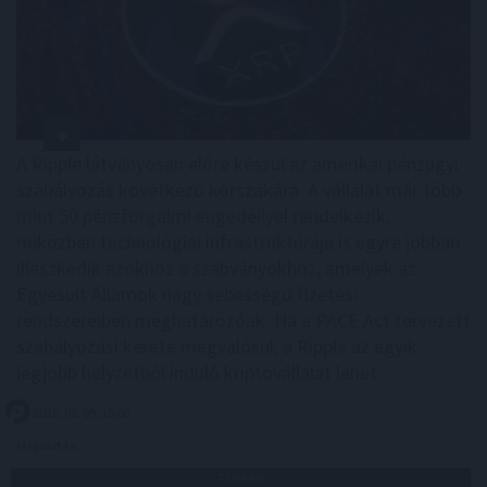
A Ripple látványosan előre készül az amerikai pénzügyi
szabályozás következő korszakára. A vállalat már több
mint 50 pénzforgalmi engedéllyel rendelkezik,
miközben technológiai infrastruktúrája is egyre jobban
illeszkedik azokhoz a szabványokhoz, amelyek az
Egyesült Államok nagy sebességű fizetési
rendszereiben meghatározóak. Ha a PACE Act tervezett
szabályozási kerete megvalósul, a Ripple az egyik
legjobb helyzetből induló kriptovállalat lehet.
2026. 08. 09. 15:00
Megosztás:
TOVÁBB