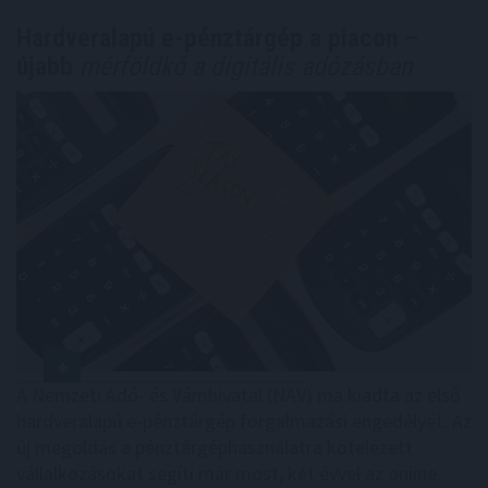
Hardveralapú e-pénztárgép a piacon –
újabb
mérföldkő a digitális adózásban
A Nemzeti Adó- és Vámhivatal (NAV) ma kiadta az első
hardveralapú e-pénztárgép forgalmazási engedélyét. Az
új megoldás a pénztárgéphasználatra kötelezett
vállalkozásokat segíti már most, két évvel az online