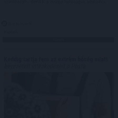
szombaton – derül ki a vízügyi hatóságok adataiból.
2026. 08. 09. 09:00
Megosztás:
TOVÁBB
Keddig tartja fent az extrém hőség miatt
bevezetett intézkedéseit a Posta