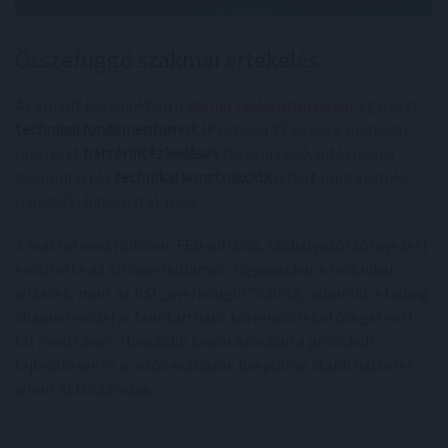
Összefüggő szakmai értékelés
Az elmúlt hónapokban a
Stellar (XLM) árfolyamát
egyrészt
technikai fundamentumok
(Protocol 23 és Core-upgrade),
másrészt
háttérintézkedések
(tokenizáció, intézményi
beáramlás) és
technikai konstrukciók
(chart mintázatok,
mutatók) határozták meg.
A makrotrend (Bitcoin, FED‑infláció, szabályozói környezet)
erősítette az altcoin‑hullámot. Ugyanakkor a technikai
jelzések, mint az RSI „overbought” szinte, valamint a falling
channel veszélye fenntartható korrekció lehetőségét veti
fel rövid távon. Hosszabb távon azonban a protokoll
fejlesztések és a valós eszközök beépülése stabil hátteret
jelent XLM számára.