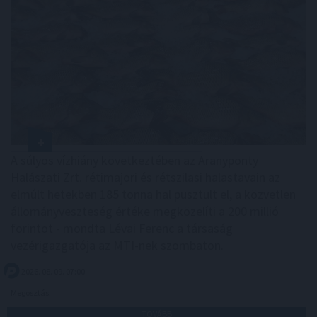
A súlyos vízhiány következtében az Aranyponty
Halászati Zrt. rétimajori és rétszilasi halastavain az
elmúlt hetekben 185 tonna hal pusztult el, a közvetlen
állományveszteség értéke megközelíti a 200 millió
forintot - mondta Lévai Ferenc a társaság
vezérigazgatója az MTI-nek szombaton.
2026. 08. 09. 07:00
Megosztás:
TOVÁBB