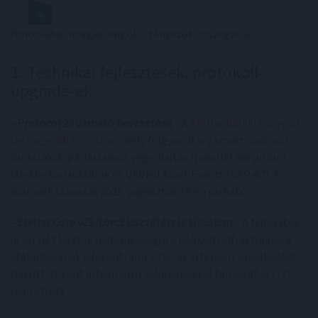
fontosabb mozgatórugók – tényezők összegzése
1. Technikai fejlesztések, protokoll-
upgrade-ek
- Protocol 23 várható bevezetése
– A
Stellar blokklánc egyik
legnagyobb frissítése
, mely felgyorsítja a smart contract
funkciókat: párhuzamos végrehajtás (parallel execution),
Merkle-fastruktúrák és Unified Asset Events (CAP‑67). A
mainnet szavazás 2025. augusztus 14‑én várható.
- Stellar Core v23.0.0rc2 közzététele júliusban
– A fejlesztők
új verziót hoztak nyilvánosságra a hálózati infrastruktúra
stabilitásának jeleként, ami 14 %-os árfolyam-emelkedést
hozott, főként intézményi volumenekkel támogatva (~7×
napi átlag)