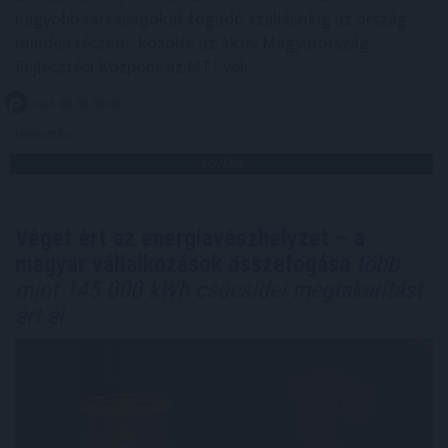
nagyobb társaságokat fogadó szállásokig az ország
minden részén - közölte az Aktív Magyarország
Fejlesztési Központ az MTI-vel.
2026. 08. 09. 06:00
Megosztás:
TOVÁBB
Véget ért az energiavészhelyzet – a
magyar vállalkozások összefogása
több
mint 145 000 kWh csúcsidei megtakarítást
ért el