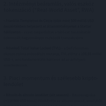
2. Intézményi beáramlás, valós eszköz
tokenizáció (“Real‑World Asset”, RWA)
- Franklin Templeton és Circle több mint 500 millió USD
összértékben helyezett el államkötvényeket a Stellar
hálózaton
– ezzel megerősítve a hálózat használatát
tokenizált hagyományos eszközök tranzakcióira.
- Növekvő Total Value Locked (TVL)
– a DeFi/Soroban
ekoszisztéma erősödését mutatja, TVL elérte a 108,88 millió
USD-t, ami fundamentális hátteret ad az árfolyam-
emelkedésnek.
3. Piaci momentum és szélesebb kripto-
lendület
- Bitcoin és altcoin lendület (alt season)
– Bitcoin ugrása
(+118 000 USD körül) élénkítette az altcoin-piacot, amelyből