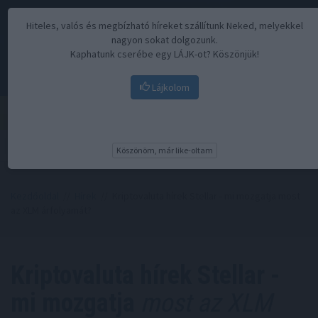
Hiteles, valós és megbízható híreket szállítunk Neked, melyekkel
nagyon sokat dolgozunk.
Kaphatunk cserébe egy LÁJK-ot? Köszönjük!
Lájkolom
Menü
Köszönöm, már like-oltam
Kezdőoldal
//
Hírek
// Kriptovaluta hírek Stellar - mi mozgatja most
az XLM árfolyamát?
Kriptovaluta hírek Stellar -
mi mozgatja
most az XLM