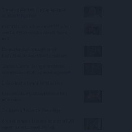
Törvényi döntés! A nyugdíjasnak
adót kell fizetnie
Betiltják az air fryer-eket? Minden,
amit a PFAS-korlátozásról tudni
kell
De-eszkalációra utaló jelek
hajtották az amerikai tőzsdéket
Gajdos László: átfogó országos
ellenőrzés indult az akkucégeknél
Erősödött a forint kedd estére
Biztosított a tűzifaellátás a téli
időszakra
Csökken a Tisza-tó vízszintje
Zöld villanás a félelemben: az ATOM
vezeti az altcoinok 24 órás