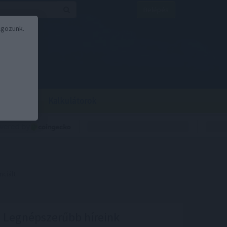
Belépés
lgozunk.
BOR
BIRS
Kalkulátorok
nciált
Legnépszerűbb híreink