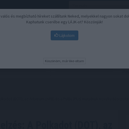
, valós és megbízható híreket szállítunk Neked, melyekkel nagyon sokat do
Kaphatunk cserébe egy LÁJK-ot? Köszönjük!
Lájkolom
Nyugdíj
Biztosítási befektetések
BU
Köszönöm, már like-oltam
lkadot (DOT), az Arbitrum (ARB) és a Pullix (PLX) mutatnak növekedési pote
elzés: A Polkadot (DOT), az