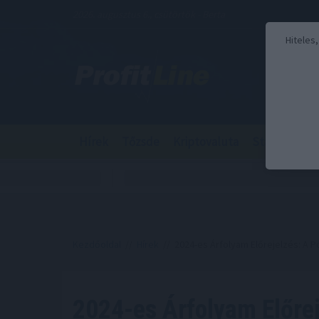
2026. augusztus 6., csütörtök - Berta
Hiteles
Hírek
Tőzsde
Kriptovaluta
Stabilcoin
Kezdőoldal
//
Hírek
// 2024-es Árfolyam Előrejelzés: A Po
2024-es Árfolyam Előrej