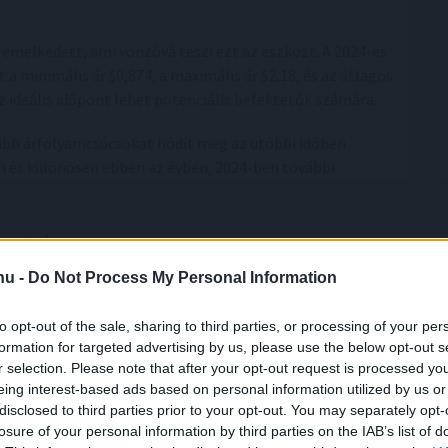
emelkedett, ami vonzóvá teszi ezt az eszközt. A 2024-es
 a minimális ár $0,874, a maximális ár $2,18, és az átlagos
az ideális időpont lehet potenciális befektetők számára.
bb árfolyamcsúcsokat hódít meg az utóbbi időben
on és különösen ebben az évben, 2024-ben további
het képes!
.hu -
Do Not Process My Personal Information
opénz kiemelkedik a lehetséges legjobb kriptopénzek
jló 6. szakaszú elővásárlása során, összesen több mint 4,3
to opt-out of the sale, sharing to third parties, or processing of your per
árért kapható, mielőtt egy közelgő áremelkedés
formation for targeted advertising by us, please use the below opt-out s
r selection. Please note that after your opt-out request is processed y
eing interest-based ads based on personal information utilized by us or
 "Trade To Earn" kriptopénzt, amely azonnali jutalmakat
disclosed to third parties prior to your opt-out. You may separately opt-
ik az akadályokat a kereskedés során, ezáltal fenntartva
losure of your personal information by third parties on the IAB’s list of