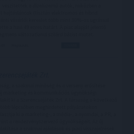
 veszítettek a dízelüzemű autók, miközben a
t hajtásláncok (tisztán elektromos és hibrid
ránti vásárlói kereslet több mint 30%-os ugrással
te a havi 49 ezres határt. A piac alapját jelentő
egmens változatlanul szilárd bázist mutat.
4:00
Megosztás:
TOVÁBB
erencsejáték Zrt.
óság, a szakmai minőség és a verseny erősítése
új marketing és kommunikációs ügynökségi
lakít ki a Szerencsejáték Zrt. A társaság a következő
több lépcsőben meghirdetett pályázatokon
lasztja ki a marketing-, a média-, a nyomdai, a PR, a
amint a rendezvényszervező ügynökségeit. Az új
lakítása a szakmai ajánlások és piaci visszajelzések