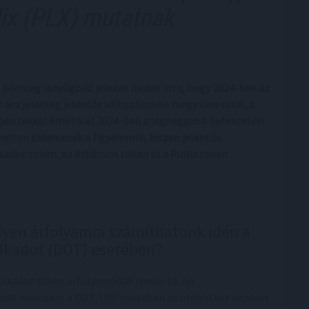
lix (PLX) mutatnak
z jelenleg lenyűgöző jeleket mutat arra, hogy 2024-ben az
n ára jelenleg jelentős változásokon megy keresztül, a
opénzekkel érhetik el 2024-ben a legnagyobb befektetési
elten érdemesek a figyelemre, hiszen jelentős
kadot token, az Arbitrum token és a Pullix token
lyen árfolyamra számíthatunk idén a
lkadot (DOT) esetében?
olkadot token árfolyamának január 18-án
zült elemzése a DOT/USD esetében az utóbbi két napban