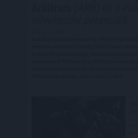
Arbitrum
(ARB) és a Pul
növekedési potenciált
2024. 01. 25. 09:09
Szakértői előrejelzések szerint a Pullix kriptopén
élvonalba kerüljön. Emellett, mivel számos altcoi
befektetők kíváncsiak arra, várhatóan mely kript
hozamokat. A Polkadot és az Arbitrum coinok kiem
árnövekedési potenciál van bennük. Ha érdek a Pol
árfolyam előrejelzése, akkor olvass tovább.
Mi
Po
A P
kés