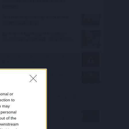
30%-kal nőtt a zöld autók iránti
kereslet
Átalakítja ügynökségi modelljét a
Szerencsejáték Zrt.
Így kaphat egy magyar nyugdíjas
olcsóbban gyógyszert - 7 lehetőség
Ki rendelhet el vízkorlátozást ma
Magyarországon?
A Tisza-frakció kezdeményezte,
hogy jövő kedden legyen az
államfőválasztás
sonal or
Csökkenti a reaktor teljesítményét a krskói
ection to
atomerőmű
ou may
 personal
MNB: egyhangúlag támogatta a
out of the
monetáris tanács az alapkamat
 downstream
csökkentését júliusban