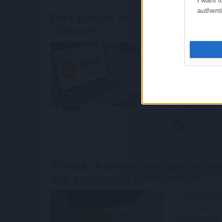
authenti
Friss kutatás: rossz sztereotípia, h
döntenek
A márkák ér
meg, a hűsé
ajánlási haj
legfrissebb
fogyasztók 
viszonyáról 
2026. 08. 06. 0
Változás a használtautó-piacon: me
nőtt a zöld autók iránti kereslet
Tovább gyor
használtautó
statisztikái