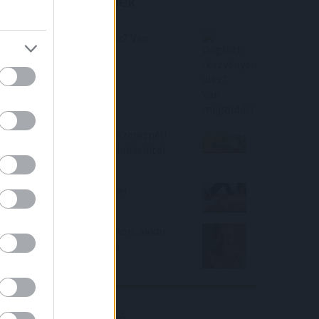
Befektetési tippek
Döglött részvényen ülsz? Van
megoldás!
Vigyázz, ha lakáshitelt szeretnél!
Nagyot ugrottak a top lakáshitel
kamatok
Így változhat a Zöld hitel
feltételrendszere
Ha aranyat tartasz otthon, akkor
most nagyot kaszáltál!
Kalkulátor ajánló