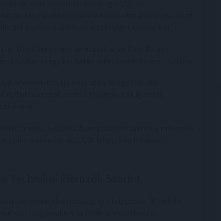
vefordulatot mutatott. Jelenleg a $7,1-es
enállási szint alatt kereskedik a Polkadot árfolyama, és az
últ hét napban 15,66%-os veszteséget könyvelt el.
1-es frissítésen ment keresztül, amit Ross Bulat
eszközöket és egy két hetes teljesítménykövetőt kínálva.
kal emelkedett a frissítés után, és egy erősebb
 nyitotta az utat, ezzel a Polygon-t az ígéretes
 az évben.
 teljesítményt nyújthat. A prognózisok szerint a minimális
tenciális maximális ár $12,98 lehet, ha a bikapiaci
 a Technikai Elemzők Szerint
közötti tartományban mozog, és a kriptopiac 38. helyén
mutatott, ugyanakkor az Arbitrum továbbra is