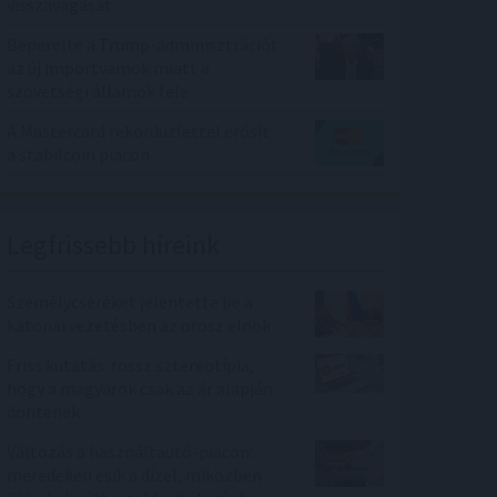
visszavágását
Beperelte a Trump-adminisztrációt
az új importvámok miatt a
szövetségi államok fele
A Mastercard rekordüzlettel erősít
a stabilcoin piacon
Legfrissebb híreink
Személycseréket jelentette be a
katonai vezetésben az orosz elnök
Friss kutatás: rossz sztereotípia,
hogy a magyarok csak az ár alapján
döntenek
Változás a használtautó-piacon:
meredeken esik a dízel, miközben