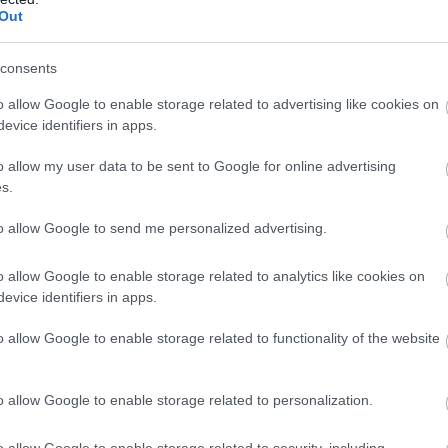
Out
megfontoltan, járjon el pénzügyeiben felelősségteljesen!
consents
o allow Google to enable storage related to advertising like cookies on
evice identifiers in apps.
o allow my user data to be sent to Google for online advertising
s.
to allow Google to send me personalized advertising.
tonai
vezetésben az orosz elnök
éket jelentett be az orosz fegyveres erők
o allow Google to enable storage related to analytics like cookies on
 állományában szerdán Vlagyimir Putyin elnök.
evice identifiers in apps.
o allow Google to enable storage related to functionality of the website
o allow Google to enable storage related to personalization.
6:00
Megosztás:
TOVÁBB
o allow Google to enable storage related to security, including