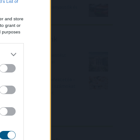
B’s List of
Jóval olcsóbb lett a villanyautók és
a hibridek kötelezője
er and store
to grant or
ed purposes
Friss elemzéseink
Fokozatos kamatcsökkentést
támogatnak az amerikai
jegybankárok
Örülhetnek a Richter befektetők -
piaci konszenzus feletti számokat
közölt a tőzsdei vállalat
4IG elemzés
Richter elemzés