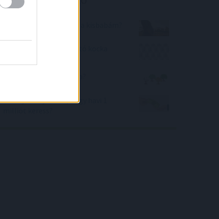
Mikor fog megszületni a kisbabám?
Mekkora a képen látható kocka
felszíne?
Rájössz-e a megoldásra?
Mennyi esélyed van, hogy havi 1
milliót keress?