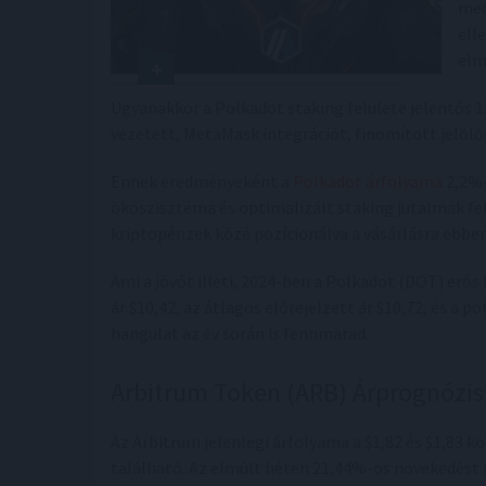
med
ell
elm
Ugyanakkor a Polkadot staking felülete jelentős 1.
vezetett, MetaMask integrációt, finomított jelölő
Ennek eredményeként a
Polkadot árfolyama
2,2%-
ökoszisztéma és optimalizált staking jutalmak felé
kriptopénzek közé pozícionálva a vásárlásra ebben
Ami a jövőt illeti, 2024-ben a Polkadot (DOT) erős
ár $10,42, az átlagos előrejelzett ár $10,72, és a po
hangulat az év során is fennmarad.
Arbitrum Token (ARB) Árprognózis
Az Arbitrum jelenlegi árfolyama a $1,82 és $1,83 
található. Az elmúlt héten 21,44%-os növekedést 