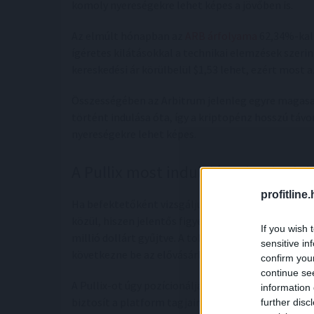
komoly nyereségekre lehet képes a jövőben is.
Az elmúlt hónapban az
ARB árfolyama
62,34%-kal 
ígéretes kilátásokkal a technikai elemzések szerint
kereskedési ár körülbelül $1,53 lehet, ezért most 
Összességében az Arbitrum jelenleg egyre magasa
történt indulása óta, így a kriptopénz hosszú táv
nyereségekre lehet képes.
A Pullix most indul, lássuk mire le
profitline
Ha befektetőként vizsgáljuk, akkor a Pullix kript
közül, hiszen jelentős figyelmet kap a jelenleg za
If you wish 
millió dollárt gyűjtve. A token jelenleg 0,08 doll
sensitive in
következne be az elővásárlás folytatódásával.
confirm you
continue se
A Pullix-ot úgy pozícionálják, mint egy innovatív
information 
biztosít a platform tagjainak, akik sikeresen vesz
further disc