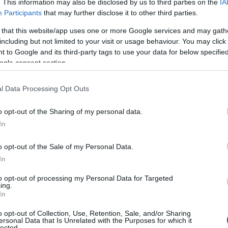
. This information may also be disclosed by us to third parties on the
IA
Participants
that may further disclose it to other third parties.
lva a piaci hullámzásokat, és lenyűgöző 4,3 millió
 that this website/app uses one or more Google services and may gath
 során, ezzel a legjobban teljesítő token-értékesítések
including but not limited to your visit or usage behaviour. You may click 
-iparban friss erőként pozícionálva a Pullix idén a
 to Google and its third-party tags to use your data for below specifi
l.
ogle consent section.
ja az olyan nagy piaci szereplőket, mint a Binance és a
l Data Processing Opt Outs
 tokren bevezetésével, mint "Trade To Earn" kriptopénz, a
tt jövedelmekből és az ökoszisztéma belső
o opt-out of the Sharing of my personal data.
In
l a Pullix oldalára
o opt-out of the Sale of my Personal Data.
In
 Pullix közösségéhez
to opt-out of processing my Personal Data for Targeted
ing.
rt a ProfitLine.hu semminemű felelősséget nem vállal.
In
tetési tanácsadásnak, befektetési ajánlásnak, értékpapír /
, eladására vonatkozó felhívásnak, azok kizárólag
o opt-out of Collection, Use, Retention, Sale, and/or Sharing
ersonal Data that Is Unrelated with the Purposes for which it
ében kiemelten fontos az azt megalapozó információk és
lected.