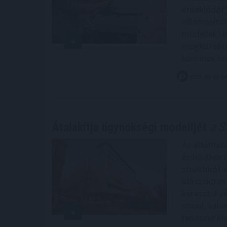
érdeklődőt*
villamosítot
modellek) i
megközelítet
benzines sz
2026. 08. 06. 0
Átalakítja ügynökségi modelljét
a Sz
Az átláthat
érdekében 
struktúrát a
időszakban 
keresztül vá
social, val
rendszer kia