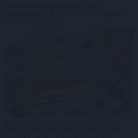
Felfelé mozdultak a fejlett piaci
kötvényhozamok,
a forint 1%-kal gyengült
az euróval szemben
Háromnapi csökkenés után, az emelkedő olajárak és az
amerikai munkaerőpiac stabilitását mutató adatok
hatására az amerikai tízéves hozam újra felfelé