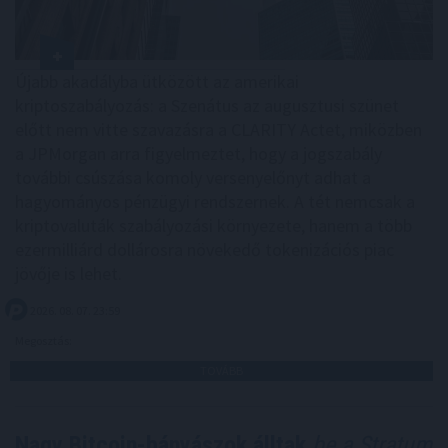
Újabb akadályba ütközött az amerikai
kriptoszabályozás: a Szenátus az augusztusi szünet
előtt nem vitte szavazásra a CLARITY Actet, miközben
a JPMorgan arra figyelmeztet, hogy a jogszabály
további csúszása komoly versenyelőnyt adhat a
hagyományos pénzügyi rendszernek. A tét nemcsak a
kriptovaluták szabályozási környezete, hanem a több
ezermilliárd dollárosra növekedő tokenizációs piac
jövője is lehet.
2026. 08. 07. 23:59
Megosztás:
TOVÁBB
Nagy Bitcoin-bányászok álltak
be a Stratum