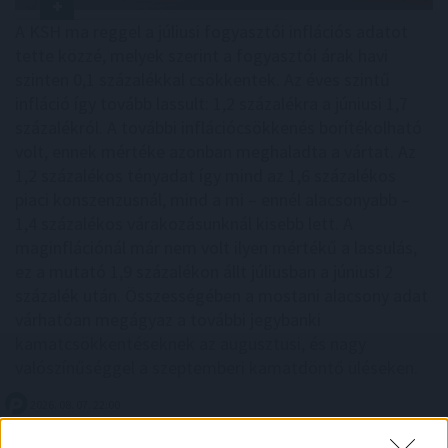
A KSH ma reggel a júliusi fogyasztói inflációs adatot
tette közzé, melyek szerint a fogyasztói árak havi
szinten 0,1 százalékkal csökkentek. Az éves szintű
infláció így tovább lassult: 1,2 százalékra a júniusi 1,7
százalékról. A további inflációcsökkenés borítékolható
volt, ennek mértéke azonban meghaladta a vártat. Az
1,2 százalékos tényadat így mind az 1,6 százalékos
piaci konszenzusnál, mind a mi – ennél alacsonyabb –
1,4 százalékos várakozásunknál kisebb lett. A
maginflációnál már nem volt ilyen mértékű a lassulás,
ez a mutató 1,9 százalékon állt júliusban a júniusi 2
százalék után. Összességében a mostani alacsony adat
várhatóan megágyaz a további jegybanki
kamatcsökkentéseknek az augusztusi, és nagy
valószínűséggel a szeptemberi kamatdöntő üléseken.
2026. 08. 07. 22:00
Megosztás: