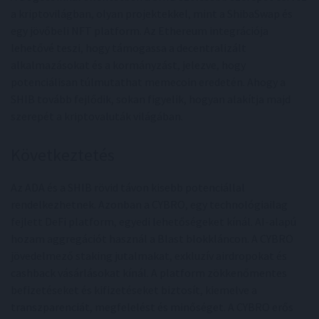
a kriptovilágban, olyan projektekkel, mint a ShibaSwap és
egy jövőbeli NFT platform. Az Ethereum integrációja
lehetővé teszi, hogy támogassa a decentralizált
alkalmazásokat és a kormányzást, jelezve, hogy
potenciálisan túlmutathat memecoin eredetén. Ahogy a
SHIB tovább fejlődik, sokan figyelik, hogyan alakítja majd
szerepét a kriptovaluták világában.
Következtetés
Az ADA és a SHIB rövid távon kisebb potenciállal
rendelkezhetnek. Azonban a CYBRO, egy technológiailag
fejlett DeFi platform, egyedi lehetőségeket kínál. AI-alapú
hozam aggregációt használ a Blast blokkláncon. A CYBRO
jövedelmező staking jutalmakat, exkluzív airdropokat és
cashback vásárlásokat kínál. A platform zökkenőmentes
befizetéseket és kifizetéseket biztosít, kiemelve a
transzparenciát, megfelelést és minőséget. A CYBRO erős