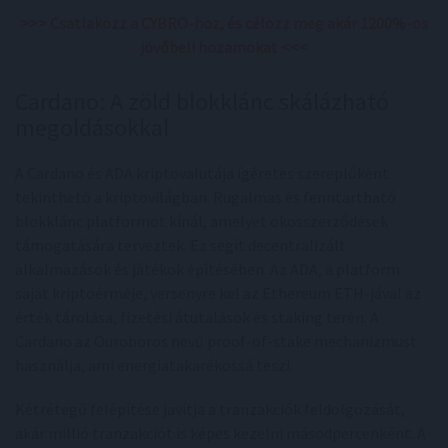
>>> Csatlakozz a CYBRO-hoz, és célozz meg akár 1200%-os
jövőbeli hozamokat <<<
Cardano: A zöld blokklánc skálázható
megoldásokkal
A Cardano és ADA kriptovalutája ígéretes szereplőként
tekinthető a kriptovilágban. Rugalmas és fenntartható
blokklánc platformot kínál, amelyet okosszerződések
támogatására terveztek. Ez segít decentralizált
alkalmazások és játékok építésében. Az ADA, a platform
saját kriptoérméje, versenyre kel az Ethereum ETH-jával az
érték tárolása, fizetési átutalások és staking terén. A
Cardano az Ouroboros nevű proof-of-stake mechanizmust
használja, ami energiatakarékossá teszi.
Kétrétegű felépítése javítja a tranzakciók feldolgozását,
akár millió tranzakciót is képes kezelni másodpercenként. A