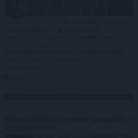
Az amerikai részvénypiacok csütörtökön csökkenésben
zártak, miközben a befektetők a vállalati
gyorsjelentéseket, valamint az Egyesült Államok és Irán
között az esetleges békemegállapodás felé mutató
jeleket figyelték. Az S&P500 0,2%-kal, a Dow Jones
0,9%-kal, a Nasdaq Composite 0,1%-kal zárt
alacsonyabban.
2026. 08. 07. 10:00
Megosztás:
TOVÁBB
Kedvező vállalati jelentések támogatták
az
európai piacokat