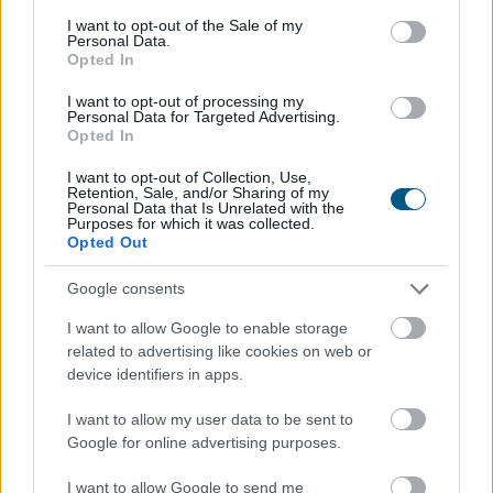
Magyarország energiaellátása stabil, az ivóvízellátás
consent section.
I want to opt-out of the Sale of my
Personal Data.
biztosított, ezért feloldják a rendkívüli intézkedések
Opted In
egy részét, ugyanakkor folyamatosan figyelemmel
kísérik a paksi atomerőmű működését, ahol a mostani
I want to opt-out of processing my
Personal Data for Targeted Advertising.
vízállásjelzések alapján "halvány esély van arra", hogy
Opted In
hétfőn újraindulhat még egy turbina - közölte a
miniszterelnök pénteki sajtótájékoztatóján, amelyen
I want to opt-out of Collection, Use,
Retention, Sale, and/or Sharing of my
azzal vádolta az Orbán-kormányt, hogy drámai
Personal Data that Is Unrelated with the
Purposes for which it was collected.
helyzetet hagyott hátra az energia- és vízellátás
Opted Out
területén.
Google consents
2026. 08. 07. 21:00
I want to allow Google to enable storage
Megosztás:
related to advertising like cookies on web or
TOVÁBB
device identifiers in apps.
I want to allow my user data to be sent to
Olajszállítási szerződést
kötött a Janaf és
Google for online advertising purposes.
a Mol
I want to allow Google to send me