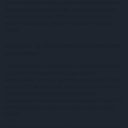
2021-ben bevezetett Cardano natív tokenek biztonságos és
alacsony költségű okosszerződés-interakciókat tesznek
lehetővé. Ezért a Cardano 2024-ben figyelemre méltó
platform azok számára, akiket a blokklánc technológia
érdekel.
Shiba Inu: Az Ethereum-alapú memecoin
növekedése
A Shiba Inu (SHIB), amely a Dogecoin árnyékából emelkedett
ki, az Ethereum blokkláncra épül, így nagyobb
kompatibilitást biztosít. A 2020-ban a rejtélyes Ryoshi által
létrehozott SHIB híressé vált, amikor tokenjeinek felét az
Ethereum társalapítójának, Vitalik Buterinnek
adományozta, aki később jelentős mennyiséget elégetett és
jótékonysági célokra fordított. Ez a lépés növelte a SHIB
hírnevét.
A Dogecoinnal ellentétben a SHIB szélesebb szerepet tervez