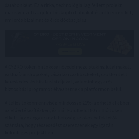
darabonként. Ez a ritka, technológiailag fejlett projekt
máris vonzotta a jelentős kripto bálnákat és influencereket,
ami erős bizalmat és érdeklődést jelez.
A CYBRO token birtokosai jövedelmező staking jutalmakat,
exkluzív airdropokat, vásárlási cashbackeket, csökkentett
kereskedési és hitelezési díjakat, valamint egy erős
biztosítási programot élvezhetnek a platformon belül.
A teljes tokenmennyiség mindössze 21%-a érhető el ebben
az előértékesítésben, és már körülbelül 80 millió token
elkelt, így ez egy arany lehetőség az okos befektetők
számára, hogy részesedést szerezzenek egy igazán
különleges projektben.