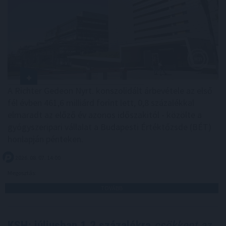
A Richter Gedeon Nyrt. konszolidált árbevétele az első
fél évben 461,6 milliárd forint lett, 0,8 százalékkal
elmaradt az előző év azonos időszakitól - közölte a
gyógyszeripari vállalat a Budapesti Értéktőzsde (BÉT)
honlapján pénteken.
2026. 08. 07. 14:00
Megosztás:
TOVÁBB
KSH: júliusban 1,2 százalékra
csökkent az