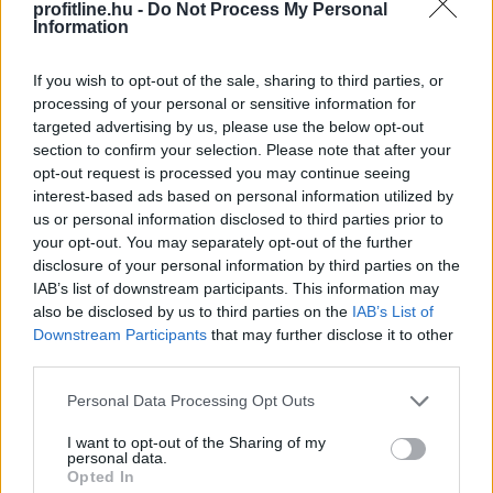
profitline.hu -
Do Not Process My Personal
TOVÁBB
Information
If you wish to opt-out of the sale, sharing to third parties, or
Magyar Péter: stabil Magyarország
processing of your personal or sensitive information for
energiaellátása,
de drámai az Orbán-
targeted advertising by us, please use the below opt-out
section to confirm your selection. Please note that after your
kormány öröksége
opt-out request is processed you may continue seeing
interest-based ads based on personal information utilized by
us or personal information disclosed to third parties prior to
your opt-out. You may separately opt-out of the further
disclosure of your personal information by third parties on the
IAB’s list of downstream participants. This information may
also be disclosed by us to third parties on the
IAB’s List of
Downstream Participants
that may further disclose it to other
third parties.
Please note that this website/app uses one or more Google
Personal Data Processing Opt Outs
services and may gather and store information including but
not limited to your visit or usage behaviour. You may click to
I want to opt-out of the Sharing of my
personal data.
grant or deny consent to Google and its third-party tags to
Opted In
use your data for below specified purposes in below Google