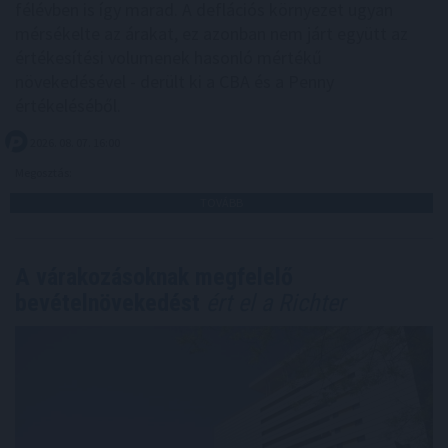
félévben is így marad. A deflációs környezet ugyan
mérsékelte az árakat, ez azonban nem járt együtt az
értékesítési volumenek hasonló mértékű
növekedésével - derült ki a CBA és a Penny
értékeléséből.
2026. 08. 07. 16:00
Megosztás:
TOVÁBB
A várakozásoknak megfelelő
bevételnövekedést
ért el a Richter