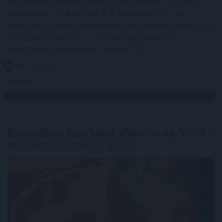
termékeinek viszonteladási árait, valamint területi
korlátozást is alkalmazott. A viszonteladási árak
rögzítése az egyik legsúlyosabb versenyjogi jogsértés, a
cég együttműködött a versenyhatósággal és
előremutató vállalásokat ajánlott fel.
2026. 08. 07. 18:00
Megosztás:
TOVÁBB
Nemzetközi konyhákat ellenőriz az
NKFH a
kormányhivatalokkal együtt