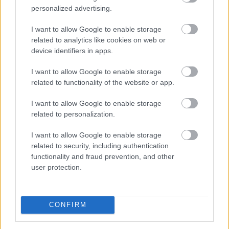
personalized advertising.
I want to allow Google to enable storage
related to analytics like cookies on web or
device identifiers in apps.
I want to allow Google to enable storage
related to functionality of the website or app.
I want to allow Google to enable storage
related to personalization.
I want to allow Google to enable storage
A horvát olajvezeték-üzemeltető Janaf és a Mol-
related to security, including authentication
csoport megállapodást kötött 2,05 millió tonna
functionality and fraud prevention, and other
nyersolaj szállításáról 2026-ra - közölte a horvát
user protection.
társaság csütörtökön.
CONFIRM
2026. 08. 07. 20:00
Megosztás: