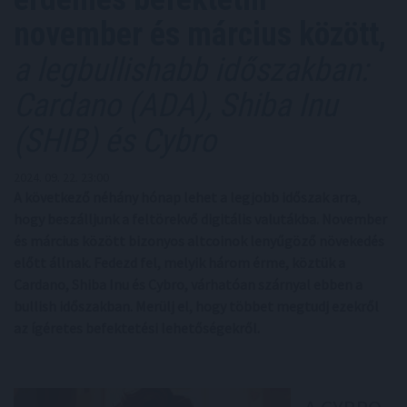
november és március között,
a legbullishabb időszakban:
Cardano (ADA), Shiba Inu
(SHIB) és Cybro
2024. 09. 22. 23:00
A következő néhány hónap lehet a legjobb időszak arra,
hogy beszálljunk a feltörekvő digitális valutákba. November
és március között bizonyos altcoinok lenyűgöző növekedés
előtt állnak. Fedezd fel, melyik három érme, köztük a
Cardano, Shiba Inu és Cybro, várhatóan szárnyal ebben a
bullish időszakban. Merülj el, hogy többet megtudj ezekről
az ígéretes befektetési lehetőségekről.