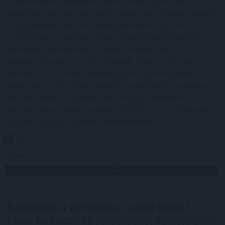
stabilcoinban elhelyezett befektetés egy év alatt
mekkora hozamot termelhet a kamatos kamat hatását
is figyelembe véve. Bár első pillantásra egyszerű
százalékos mutatónak tűnik, a háttérben hitelezési,
likviditási, kereskedési és akár derivatív piaci
mechanizmusok is működhetnek. Éppen ezért két
azonos APY-t kínáló lehetőség kockázata teljesen
eltérő lehet. Az alábbi elemzés közérthetően mutatja
be, mit jelent a stabilcoin APY, hogyan keletkezik a
hozam, milyen kockázatokkal járhat, és mire érdemes
figyelni egy ilyen ajánlat értékelésekor.
2026. 08. 07. 19:00
Megosztás:
TOVÁBB
Korlátozta a versenyt az egyik ismert
hazai fodrászcikk
forgalmazó, komoly GVH-