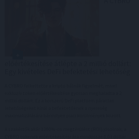
A CYBRO
előértékesítése átlépte a 2 millió dollárt:
Egy kivételes DeFi befektetési lehetőség
A CYBRO felkeltette a kripto bálnák figyelmét, mivel
exkluzív token előértékesítése gyorsan meghaladta a 2
millió dollárt. Ez a korszerű DeFi platform páratlan
lehetőségeket kínál a befektetőknek a nyereség
maximalizálására bármilyen piaci körülmények között.
A szakértők akár 1200%-os megtérülést (ROI) jósolnak, a
CYBRO tokenek előértékesítési ára mindössze 0,03 dollár