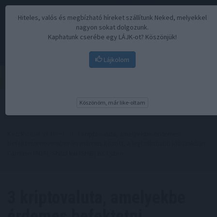
Hiteles, valós és megbízható híreket szállítunk Neked, melyekkel
nagyon sokat dolgozunk.
Kaphatunk cserébe egy LÁJK-ot? Köszönjük!
Lájkolom
Menü
Köszönöm, már like-oltam
Kezdőoldal
//
Hírek
// 3 kriptovaluta, amelyekbe érdemes
befektetni november és március között, a legbullishabb időszakban:
Cardano (ADA), Shiba Inu (SHIB) és Cybro
3 kriptovaluta, amelyekbe
érdemes befektetni