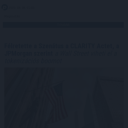
2026. 08. 08. 01:00
Megosztás:
TOVÁBB
Félretette a Szenátus a CLARITY Actet, a
JPMorgan szerint
a Wall Street viheti el a
tokenizációs boomot