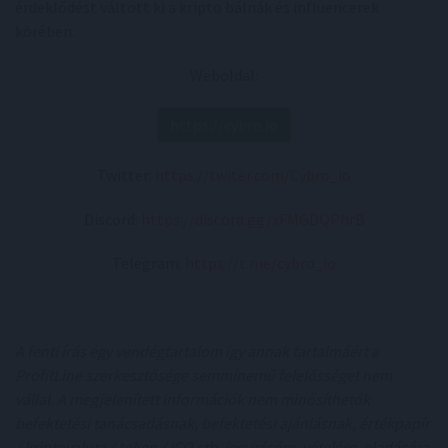
érdeklődést váltott ki a kripto bálnák és influencerek
körében.
Weboldal:
https://cybro.io
Twitter:
https://twiter.com/Cybro_io
Discord:
https://discord.gg/xFMGDQPhrB
Telegram:
https://t.me/cybro_io
...
A fenti írás egy vendégtartalom így annak tartalmáért a
ProfitLine szerkesztősége semminemű felelősséget nem
vállal. A megjelenített információk nem minősíthetők
befektetési tanácsadásnak, befektetési ajánlásnak, értékpapír
/ kriptovaluta / token / ICO stb. jegyzésére, vételére, eladására