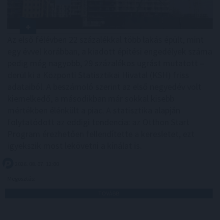
Az első félévben 22 százalékkal több lakás épült, mint
egy évvel korábban, a kiadott építési engedélyek száma
pedig még nagyobb, 29 százalékos ugrást mutatott –
derül ki a Központi Statisztikai Hivatal (KSH) friss
adataiból. A beszámoló szerint az első negyedév volt
kiemelkedő, a másodikban már sokkal kisebb
mértékben élénkült a piac. A statisztika alapján
folytatódott az eddigi tendencia: az Otthon Start
Program érezhetően fellendítette a keresletet, ezt
igyekszik most lekövetni a kínálat is.
2026. 08. 07. 12:00
Megosztás:
TOVÁBB