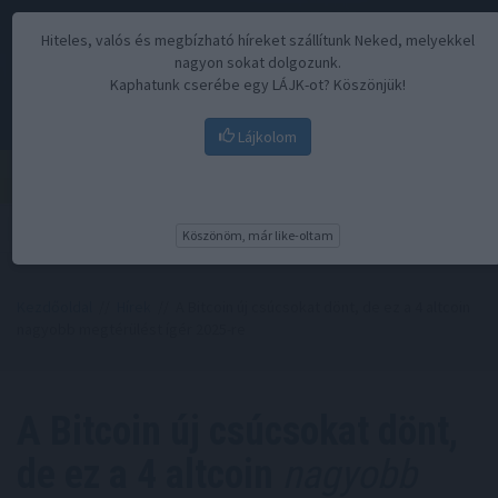
Hiteles, valós és megbízható híreket szállítunk Neked, melyekkel
nagyon sokat dolgozunk.
Kaphatunk cserébe egy LÁJK-ot? Köszönjük!
Lájkolom
Menü
Köszönöm, már like-oltam
Kezdőoldal
//
Hírek
// A Bitcoin új csúcsokat dönt, de ez a 4 altcoin
nagyobb megtérülést ígér 2025-re
A Bitcoin új csúcsokat dönt,
de ez a 4 altcoin
nagyobb