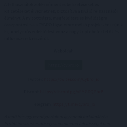
A felhasználók zökkenőmentes befizetéseket és
kifizetéseket élvezhetnek, biztosítva a kiváló felhasználói
élményt. A nyitottságra, megfelelésre és kiválóságra
összpontosítva a CYBRO figyelemre méltó projektként tűnik
ki, amely erős érdeklődést vonz a nagy kriptobefektetők és
influenszerek részéről.
Weboldal:
https://cybro.io
Twitter:
https://twiter.com/Cybro_io
Discord:
https://discord.gg/xFMGDQPhrB
Telegram:
https://t.me/cybro_io
A fenti írás egy vendégtartalom így annak tartalmáért a
ProfitLine szerkesztősége semminemű felelősséget nem