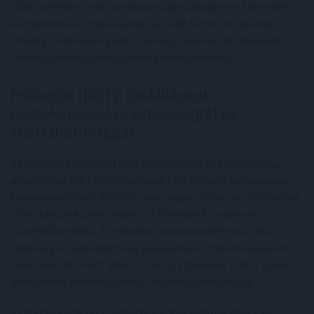
díjak fizetésére, hálózatbiztonsági stakingre és Subnetek
üzemeltetésére használnak. Az AVAX fizetési eszközként,
staking célokra és egyedi tokenek, valamint blokkláncok
létrehozásának támogatására is használható.
Polkadot (DOT): Blokkláncok
összekapcsolása sebességgel és
skálázhatósággal
A Polkadot egy decentralizált protokoll és kriptovaluta,
amely lehetővé teszi különböző blokkláncok biztonságos
kommunikációját. Érték és adat megosztását teszi lehetővé
olyan láncok között, mint az Ethereum és a Bitcoin,
közvetítők nélkül. A Polkadot parachaineket használ a
sebesség és skálázhatóság javítására, és több tranzakciót
képes kezelni, mint a Bitcoin és az Ethereum. A DOT tokent a
hálózatban kormányzásra és stakingre használják.
A tulajdonosok részt vehetnek a döntéshozatalban, és