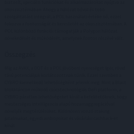
biztosít, speciális funkciókat és alkalmazásokat nyújtva az
ökoszisztémában. Ahogy a hálózat bővül és több
szolgáltatást integrál, a POL használati értéke nő, ezzel
fokozva a fontosságát és keresletét az ökoszisztémában. A
POL különböző funkciói támogatják a Polygon hálózat
növekedését és működését, amelynek fontos részévé vált.
Összegzés
Míg az AVAX, a DOT és a POL jövőbeni nyereséget ígér, rövid
távú potenciáljuk korlátozottnak tűnik. Ezzel szemben a
CYBRO kiemelkedő lehetőségként jelenik meg. Mint a Blast
blokkláncon működő csúcstechnológiás DeFi platform, a
CYBRO páratlan lehetőségeket kínál a befektetőknek, hogy
mesterséges intelligencia alapú hozamaggregációval
növeljék megtérülésüket. Különösen vonzó staking
jutalmakat, egyedi airdropokat és vásárlási cashback-et
kínál.