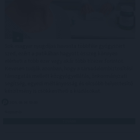
Sok magyar nyugdíjas havonta többféle gyógyszert
szed, ezért a patikában hagyott összeg könnyen
elérheti a több ezer vagy akár több tízezer forintot.
Kevesen tudják azonban, hogy a társadalombiztosítási
támogatás mellett közgyógyellátás, önkormányzati
segítség, egyedi méltányosság és olcsóbb helyettesítő
készítmény is csökkentheti a kiadásokat.
2026. 08. 06. 02:00
Megosztás:
TOVÁBB