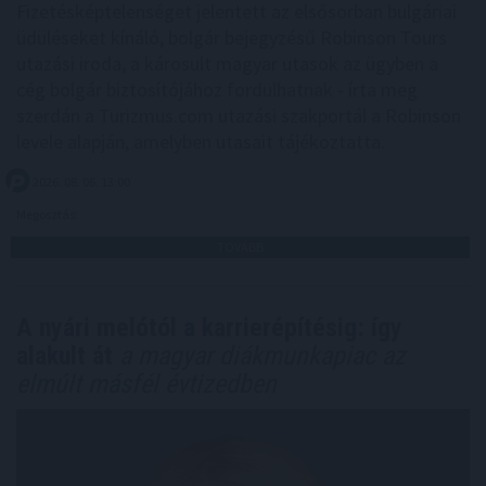
Fizetésképtelenséget jelentett az elsősorban bulgáriai
üdüléseket kínáló, bolgár bejegyzésű Robinson Tours
utazási iroda, a károsult magyar utasok az ügyben a
cég bolgár biztosítójához fordulhatnak - írta meg
szerdán a Turizmus.com utazási szakportál a Robinson
levele alapján, amelyben utasait tájékoztatta.
2026. 08. 06. 13:00
Megosztás:
TOVÁBB
A nyári melótól a karrierépítésig: így
alakult át
a magyar diákmunkapiac az
elmúlt másfél évtizedben