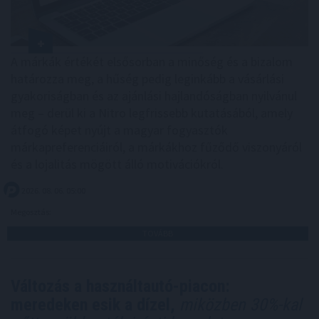
A márkák értékét elsősorban a minőség és a bizalom
határozza meg, a hűség pedig leginkább a vásárlási
gyakoriságban és az ajánlási hajlandóságban nyilvánul
meg – derül ki a Nitro legfrissebb kutatásából, amely
átfogó képet nyújt a magyar fogyasztók
márkapreferenciáiról, a márkákhoz fűződő viszonyáról
és a lojalitás mögött álló motivációkról.
2026. 08. 06. 05:00
Megosztás:
TOVÁBB
Változás a használtautó-piacon:
meredeken esik a dízel,
miközben 30%-kal