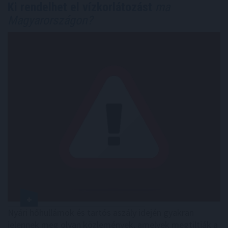
Ki rendelhet el vízkorlátozást
ma
Magyarországon?
Nyári hőhullámok és tartós aszály idején gyakran
jelennek meg olyan közlemények, amelyek megtiltják a