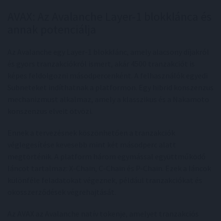
AVAX: Az Avalanche Layer-1 blokklánca és
annak potenciálja
Az Avalanche egy Layer-1 blokklánc, amely alacsony díjakról
és gyors tranzakciókról ismert, akár 4500 tranzakciót is
képes feldolgozni másodpercenként. A felhasználók egyedi
Subneteket indíthatnak a platformon. Egy hibrid konszenzus
mechanizmust alkalmaz, amely a klasszikus és a Nakamoto
konszenzus elveit ötvözi.
Ennek a tervezésnek köszönhetően a tranzakciók
véglegesítése kevesebb mint két másodperc alatt
megtörténik. A platform három egymással együttműködő
láncot tartalmaz: X-Chain, C-Chain és P-Chain. Ezek a láncok
különféle feladatokat végeznek, például tranzakciókat és
okosszerződések végrehajtását.
Az AVAX az Avalanche natív tokenje, amelyet tranzakciós