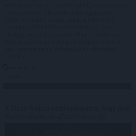
vezetékes ivóvízzel történő locsolást, autómosást vagy
medencetöltést. A köznyelv ezeket egyszerűen
„vízkorlátozásnak” nevezi, jogilag azonban több,
egymástól eltérő intézkedésről lehet szó. Nem
mindegy, hogy vízhiány miatti települési korlátozásról,
műszaki üzemzavarról, ivóvízminőségi problémáról
vagy mezőgazdasági vízhasználat korlátozásáról
beszélünk.
2026. 08. 06. 01:00
Megosztás:
TOVÁBB
A Tisza-frakció kezdeményezte, hogy jövő
kedden legyen az államfőválasztás