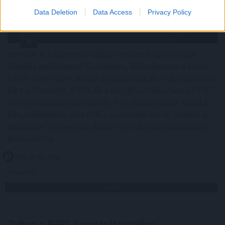
Data Deletion
Data Access
Privacy Policy
Szerdán is kitartott a vállalati eredményjelentések
táplálta optimizmus Európában, ellensúlyozva a közel-
keleti események miatti aggodalmakat. Rekordszinten
zárt a Stoxx600, a DAX és a CAC40 is, miközben a FTSE
szintén csúcsközelbe került. A szektorindexek közül a
bányavállalatok vezették a nyertesek sorát, amihez a
lendületet a gyengülő dollár nyomán szárnyaló arany
biztosította.
2026. 08. 06. 10:00
Megosztás:
TOVÁBB
Zuhan a BIRS kamatráta: mikor