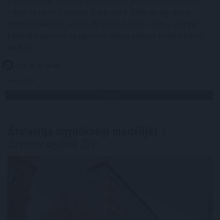
hajtásláncok (tisztán elektromos és hibrid modellek)
iránti vásárlói kereslet több mint 30%-os ugrással
megközelítette a havi 49 ezres határt. A piac alapját
jelentő benzines szegmens változatlanul szilárd bázist
mutat.
2026. 08. 06. 04:00
Megosztás:
TOVÁBB
Átalakítja ügynökségi modelljét
a
Szerencsejáték Zrt.