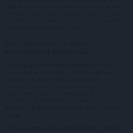
segíthetnek a tranzakciók hitelesítésében. A Polkadotot
Gavin Wood, az Ethereum társalapítója fejlesztette ki, és a
Web3 Foundation gondozza. Célja, hogy összekapcsoltabb és
hatékonyabb blokkláncokat hozzon létre.
POL Token: A Polygon hálózat
növekedésének támogatása
A POL a Polygon hálózat hasznossági tokenje, amely
kulcsszerepet játszik az ökoszisztéma működésében. A
tulajdonosok stakingelhetik a POL-t a hálózat
biztonságának növelésére és jutalmak elnyerésére. A
felhasználók részt vehetnek a kormányzásban, és
szavazhatnak a hálózat fejlődését meghatározó
javaslatokra, így közvetlen befolyással bírnak a Polygon
irányára.
A POL emellett exkluzív szolgáltatásokhoz is hozzáférést