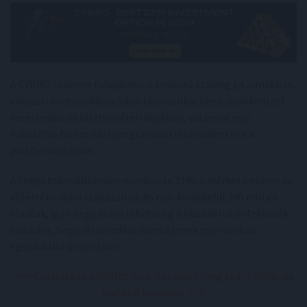
A CYBRO tokenek tulajdonosai kedvező staking jutalmakban,
exkluzív airdropokban, vásárlási cashbackben, csökkentett
kereskedési és hitelfelvételi díjakban, valamint egy
robusztus biztosítási programban részesülhetnek a
platformon belül.
A teljes tokenállomány mindössze 21%-a elérhető ebben az
előértékesítési szakaszban, és már körülbelül 100 milliót
eladtak, így ez egy arany lehetőség a hozzáértő befektetők
számára, hogy részesedést szerezzenek egy valóban
egyedülálló projektben.
>>> Csatlakozz a CYBRO-hoz, és célozz meg akár 1200%-os
jövőbeli hozamot <<<