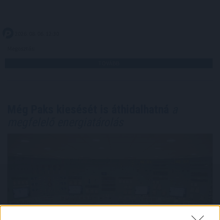
2026. 08. 06. 12:30
Megosztás:
TOVÁBB
Még Paks kiesését is áthidalhatná
a
megfelelő energiatárolás