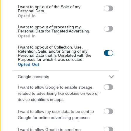
consent section.
I want to opt-out of the Sale of my
Personal Data.
Opted In
Új csúcson a Dow, a SpaceX és a
chipgyártó
AMD húzta le a Nasdaq-ot
I want to opt-out of processing my
Personal Data for Targeted Advertising.
Opted In
I want to opt-out of Collection, Use,
Retention, Sale, and/or Sharing of my
Personal Data that Is Unrelated with the
Purposes for which it was collected.
Opted Out
Google consents
I want to allow Google to enable storage
related to advertising like cookies on web or
device identifiers in apps.
I want to allow my user data to be sent to
Google for online advertising purposes.
Vegyesen alakult a szerdai kereskedés a tengerentúlon:
a Dow új csúcson zárt, az S&P500 0,2%-ot csúszott
I want to allow Google to send me