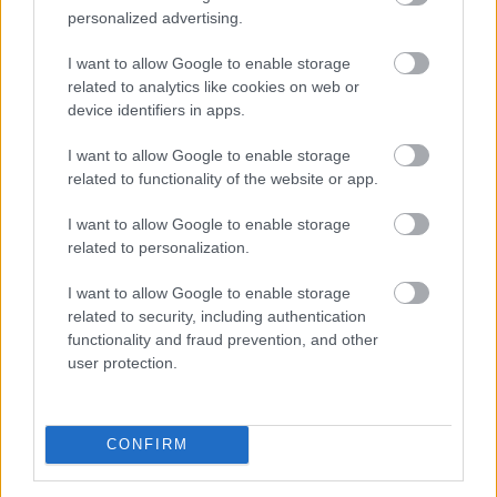
vissza, noha napközben rekordszintre ért, miközben a
personalized advertising.
Nasdaq Composite négy pluszos nap után először
I want to allow Google to enable storage
gyengült, és 0,8%-ot csökkent.
related to analytics like cookies on web or
2026. 08. 06. 11:00
device identifiers in apps.
Megosztás:
I want to allow Google to enable storage
TOVÁBB
related to functionality of the website or app.
I want to allow Google to enable storage
related to personalization.
Kitart az optimizmus az
európai tőzsdéken
I want to allow Google to enable storage
related to security, including authentication
functionality and fraud prevention, and other
user protection.
CONFIRM