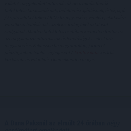
vállal. A megjelenített információk nem minősíthetők
befektetési tanácsadásnak, befektetési ajánlásnak, értékpapír
/ kriptovaluta / token / ICO stb. jegyzésére, vételére, eladására
vonatkozó felhívásnak, azok kizárólag tájékoztatásul
szolgálnak. Minden befektetés esetében kiemelten fontos az
azt megalapozó információk és lehetőségek széleskörű
megismerése. Fektessen be megfontoltan, járjon el
pénzügyeiben felelősségteljesen! A
kriptovaluta
vásárlás
kockázata és volatilitása kiemelkedően magas.
A Duna Paksnál az elmúlt 24 órában
négy
centimétert emelkedett