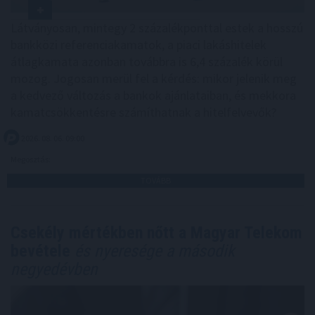
Látványosan, mintegy 2 százalékponttal estek a hosszú
bankközi referenciakamatok, a piaci lakáshitelek
átlagkamata azonban továbbra is 6,4 százalék körül
mozog. Jogosan merül fel a kérdés: mikor jelenik meg
a kedvező változás a bankok ajánlataiban, és mekkora
kamatcsökkentésre számíthatnak a hitelfelvevők?
2026. 08. 06. 09:00
Megosztás:
TOVÁBB
Csekély mértékben nőtt a Magyar Telekom
bevétele
és nyeresége a második
negyedévben