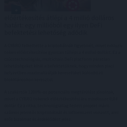
előértékesítés átlépi a 4 millió dolláros
határt: egy millióból egy ilyen DeFi
befektetési lehetőség adódik
A CYBRO felkeltette a kriptobálnák figyelmét, mivel exkluzív
token előértékesítése gyorsan túllépi a 4 millió dollárt. Ez a
csúcstechnológiás, multichain DeFi platform páratlan
lehetőségeket kínál a befektetőknek, hogy minden piaci
helyzetben maximalizálják keresetüket különböző
blokkláncokon keresztül.
A szakértők 1200%-os potenciális megtérülést jósolnak,
mivel a CYBRO tokenek előértékesítési ára mindössze 0,04
dollár. Ez a ritka, technológiailag fejlett projekt máris
számos jelentős kriptobálnát és influenszert vonzott, ami
erős bizalmat és érdeklődést jelez.