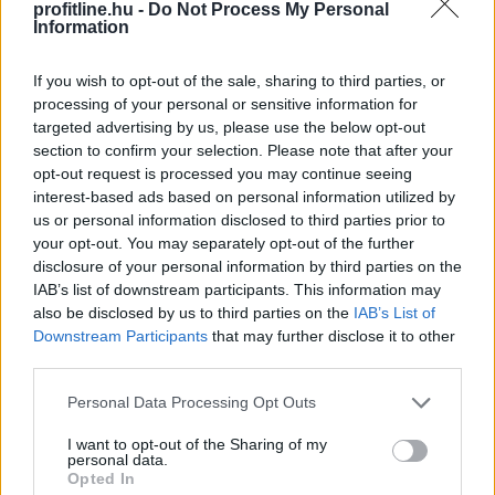
profitline.hu -
Do Not Process My Personal
Information
If you wish to opt-out of the sale, sharing to third parties, or
processing of your personal or sensitive information for
targeted advertising by us, please use the below opt-out
A paksi atomerőmű teljes leállása nem a megújuló
section to confirm your selection. Please note that after your
energia korlátait, hanem a hazai energiatárolás hiányát
opt-out request is processed you may continue seeing
teszi látványossá. Miközben a napelemek napközben
interest-based ads based on personal information utilized by
Paks kiesése mellett is nagy mennyiségű áramot
us or personal information disclosed to third parties prior to
termeltek a nyári kánikulában, estére a tárolók hiánya
your opt-out. You may separately opt-out of the further
miatt megnőtt az importigény. Szilva Attila fizikus, a
disclosure of your personal information by third parties on the
IAB’s list of downstream participants. This information may
BME és az Uppsalai Egyetem korábbi kutatója, a Furik
also be disclosed by us to third parties on the
IAB’s List of
blog szerzője szerint megfelelő elektromos
Downstream Participants
that may further disclose it to other
tárolókapacitással még egy ilyen válsághelyzet hatásai
third parties.
is jelentősen enyhíthetők lennének.
Please note that this website/app uses one or more Google
Personal Data Processing Opt Outs
2026. 08. 06. 12:00
services and may gather and store information including but
not limited to your visit or usage behaviour. You may click to
I want to opt-out of the Sharing of my
Megosztás:
personal data.
grant or deny consent to Google and its third-party tags to
Opted In
TOVÁBB
use your data for below specified purposes in below Google