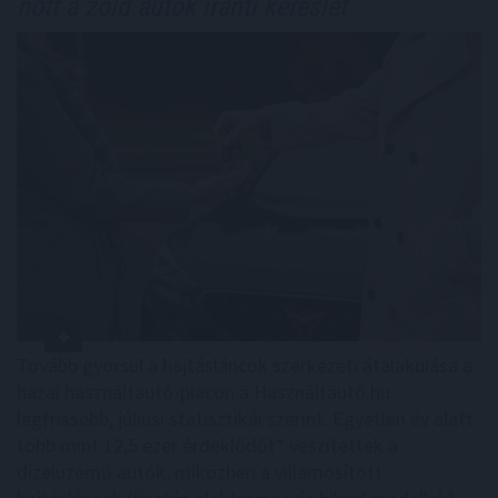
nőtt a zöld autók iránti kereslet
Tovább gyorsul a hajtásláncok szerkezeti átalakulása a
hazai használtautó-piacon a Használtautó.hu
legfrissebb, júliusi statisztikái szerint. Egyetlen év alatt
több mint 12,5 ezer érdeklődőt* veszítettek a
dízelüzemű autók, miközben a villamosított