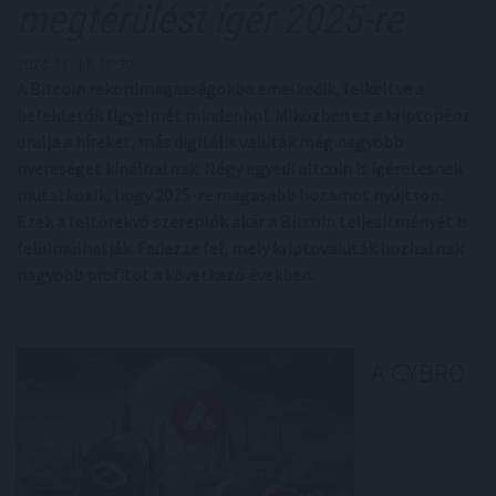
megtérülést ígér 2025-re
2024. 11. 17. 18:30
A Bitcoin rekordmagasságokba emelkedik, felkeltve a
befektetők figyelmét mindenhol. Miközben ez a kriptopénz
uralja a híreket, más digitális valuták még nagyobb
nyereséget kínálhatnak. Négy egyedi altcoin is ígéretesnek
mutatkozik, hogy 2025-re magasabb hozamot nyújtson.
Ezek a feltörekvő szereplők akár a Bitcoin teljesítményét is
felülmúlhatják. Fedezze fel, mely kriptovaluták hozhatnak
nagyobb profitot a következő években.
A CYBRO