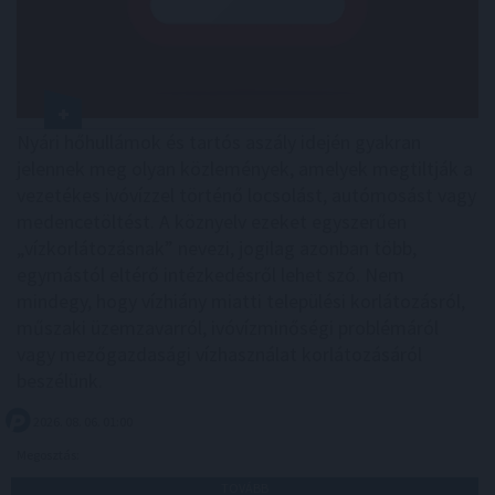
Nyári hőhullámok és tartós aszály idején gyakran
jelennek meg olyan közlemények, amelyek megtiltják a
vezetékes ivóvízzel történő locsolást, autómosást vagy
medencetöltést. A köznyelv ezeket egyszerűen
„vízkorlátozásnak” nevezi, jogilag azonban több,
egymástól eltérő intézkedésről lehet szó. Nem
mindegy, hogy vízhiány miatti települési korlátozásról,
műszaki üzemzavarról, ivóvízminőségi problémáról
vagy mezőgazdasági vízhasználat korlátozásáról
beszélünk.
2026. 08. 06. 01:00
Megosztás:
TOVÁBB