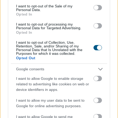
consent section.
I want to opt-out of the Sale of my
Personal Data.
Opted In
I want to opt-out of processing my
Personal Data for Targeted Advertising.
Opted In
I want to opt-out of Collection, Use,
Retention, Sale, and/or Sharing of my
Personal Data that Is Unrelated with the
Purposes for which it was collected.
Már a százezres nagyságrend felett van a magyar
Opted Out
villanyautó-flotta, ami bő 40 százalékos bővülést jelent
éves szinten. A Netrisknél kötött kgfb-szerződéseken
Google consents
belül az elektromos személyautók aránya júniusra 3,6
I want to allow Google to enable storage
százalékra, a hibrideké pedig több mint 5 százalékra
related to advertising like cookies on web or
emelkedett. Az elektromos autók kötelező
device identifiers in apps.
biztosításának féléves átlagdíja éves összevetésben 8
százalékkal, a hibrideké 12 százalékkal csökkent,
I want to allow my user data to be sent to
miközben a többi személyautónál mindössze 2
Google for online advertising purposes.
százalékos mérséklődés történt. A cascónál
I want to allow Google to send me