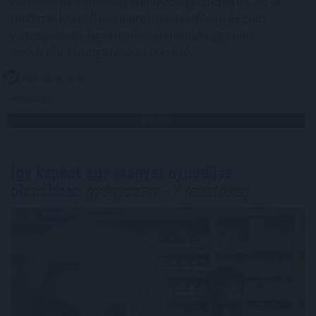
valamint a rendezvényszervező ügynökségeit. Az új
rendszer kialakítása a szakmai ajánlások és piaci
visszajelzések figyelembevételével, független
szakértők támogatásával történik.
2026. 08. 06. 03:00
Megosztás:
TOVÁBB
Így kaphat egy magyar nyugdíjas
olcsóbban
gyógyszert - 7 lehetőség