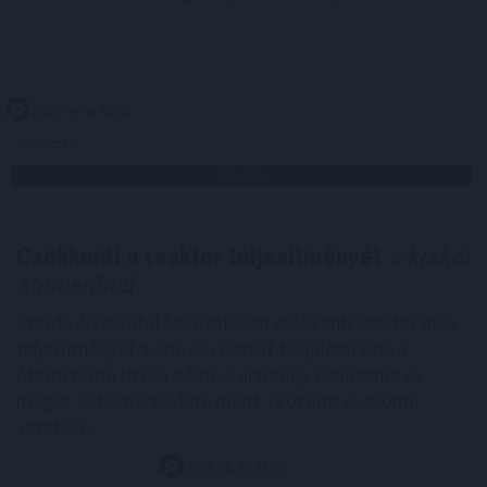
2026. 08. 06. 00:05
Megosztás:
TOVÁBB
Csökkenti a reaktor teljesítményét
a krskói
atomerőmű
Szerda éjszakától fokozatosan csökkenti reaktorának
teljesítményét a szlovén-horvát tulajdonú Krsko
Atomerőmű (NEK) a Száva alacsony vízhozama és
magas vízhőmérséklete miatt - közölte az erőmű
vezetése.
2026. 08. 05. 23:00