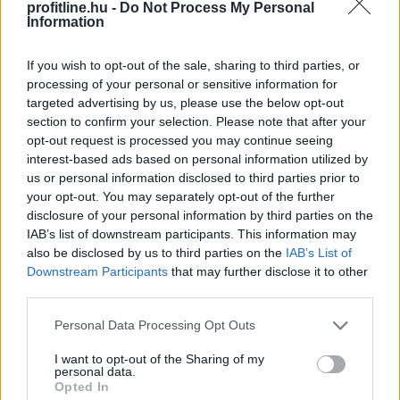
profitline.hu -
Do Not Process My Personal
Information
Enyhangúlag szavaztak a Magyar Nemzeti Bank (MNB)
Monetáris Tanácsának tagjai a július 21-i ülésen az
If you wish to opt-out of the sale, sharing to third parties, or
alapkamat csökkentéséről - olvasható az MNB
processing of your personal or sensitive information for
honlapján szerdán közzétett rövidített jegyzőkönyvben.
targeted advertising by us, please use the below opt-out
section to confirm your selection. Please note that after your
opt-out request is processed you may continue seeing
2026. 08. 05. 22:00
interest-based ads based on personal information utilized by
us or personal information disclosed to third parties prior to
Megosztás:
your opt-out. You may separately opt-out of the further
TOVÁBB
disclosure of your personal information by third parties on the
IAB’s list of downstream participants. This information may
also be disclosed by us to third parties on the
IAB’s List of
Downstream Participants
that may further disclose it to other
Jóval olcsóbb lett a villanyautók
és a
third parties.
hibridek kötelezője
Please note that this website/app uses one or more Google
Personal Data Processing Opt Outs
services and may gather and store information including but
not limited to your visit or usage behaviour. You may click to
I want to opt-out of the Sharing of my
personal data.
grant or deny consent to Google and its third-party tags to
Opted In
use your data for below specified purposes in below Google