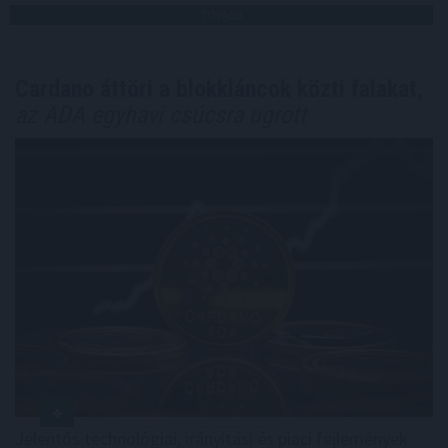
TOVÁBB
Cardano áttöri a blokkláncok közti falakat,
az ADA egyhavi csúcsra ugrott
Jelentős technológiai, irányítási és piaci fejlemények