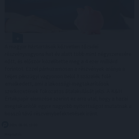
A magyar háztartások közvetlen tőzsdei
részvényvagyona hat év alatt több mint négyszeresére
nőtt, és először közelítette meg a 4 ezer milliárd
forintot. Ezzel párhuzamosan a részvények aránya a
teljes pénzügyi vagyonon belül 3 százalék fölé
emelkedett, ami a lakossági megtakarítások
szerkezetének fokozatos átalakulását jelzi. A K&H
Értékpapír elemzése szerint ez arra utal, hogy a hazai
megtakarítók egyre nagyobb nyitottságot mutatnak a
hosszú távú részvénybefektetések iránt.
2026. 08. 05. 13:00
Megosztás: