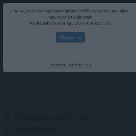
Hiteles, valós és megbízható híreket szállítunk Neked, melyekkel
nagyon sokat dolgozunk.
Kaphatunk cserébe egy LÁJK-ot? Köszönjük!
Lájkolom
Menü
Köszönöm, már like-oltam
Kezdőoldal
//
Hírek
// A digitális agrárium szakembereit oktatják
Csongrádon
A digitális agrárium
szakembereit
oktatják