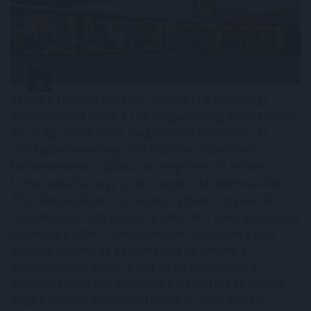
48 millió forintos bírságot szabott ki a Gazdasági
Versenyhivatal (GVH) a Lidl Magyarország Kereskedelmi
Bt.-re egy most lezárt megismételt eljárásban. Az
országszerte mintegy 200 áruházat működtető
kiskereskedelmi vállalkozás megtévesztő módon
kommunikálta, hogy „Lidl a legolcsóbb élelmiszerlánc”.
2024 februárjában – az eredeti ügyben – ugyanezért
már elmarasztalta a céget a GVH, de a Kúria új eljárásra
kötelezte a GVH-t. A megismételt eljárásban a GVH
szűkebb körben, de gyakorlatilag ugyanarra a
megállapításra jutott. A cég együttműködött a
versenyhatósággal, elismerte a jogsértést és vállalta,
hogy a jövőben körültekintőbben jár el az árakkal