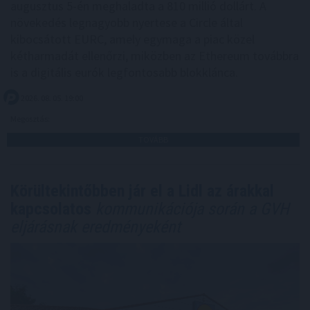
augusztus 5-én meghaladta a 810 millió dollárt. A
növekedés legnagyobb nyertese a Circle által
kibocsátott EURC, amely egymaga a piac közel
kétharmadát ellenőrzi, miközben az Ethereum továbbra
is a digitális eurók legfontosabb blokklánca.
2026. 08. 05. 19:00
Megosztás:
TOVÁBB
Körültekintőbben jár el a Lidl az árakkal
kapcsolatos
kommunikációja során a GVH
eljárásnak eredményeként