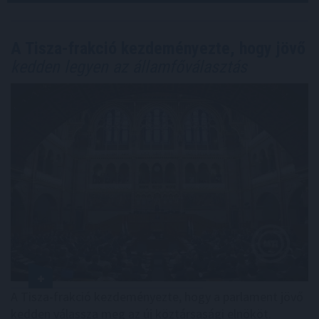
A Tisza-frakció kezdeményezte, hogy jövő
kedden legyen az államfőválasztás
A Tisza-frakció kezdeményezte, hogy a parlament jövő
kedden válassza meg az új köztársasági elnököt.