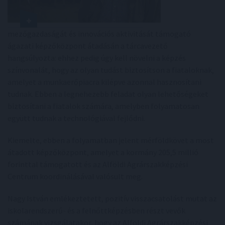
mezőgazdaságát és innovációs aktivitását támogató
ágazati képzőközpont átadásán a tárcavezető
hangsúlyozta: ehhez pedig úgy kell növelni a képzés
színvonalát, hogy az olyan tudást biztosítson a fiataloknak,
amelyet a munkaerőpiacra kilépve azonnal hasznosítani
tudnak. Ebben a legnehezebb feladat olyan lehetőségeket
biztosítani a fiatalok számára, amelyben folyamatosan
együtt tudnak a technológiával fejlődni.
Kiemelte, ebben a folyamatban jelent mérföldkövet a most
átadott képzőközpont, amelyet a kormány 205,5 millió
forinttal támogatott és az Alföldi Agrárszakképzési
Centrum koordinálásával valósult meg.
Nagy István emlékeztetett, pozitív visszacsatolást mutat az
iskolarendszerű- és a felnőttképzésben részt vevők
számának vizsgálatakor, hogy az Alföldi Agrárszakképzési