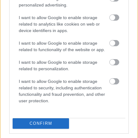
ugyanakkor jelentős a különbség: az elektromos autók
personalized advertising.
éves átlagdíja meghaladta a 263 ezer forintot.
I want to allow Google to enable storage
2026. 08. 05. 21:00
related to analytics like cookies on web or
Megosztás:
device identifiers in apps.
TOVÁBB
I want to allow Google to enable storage
related to functionality of the website or app.
Vitézy Dávid: lassítja a vonatokat és
I want to allow Google to enable storage
festéssel
is védi a síneket a hőségtől a
related to personalization.
MÁV
I want to allow Google to enable storage
related to security, including authentication
functionality and fraud prevention, and other
user protection.
CONFIRM