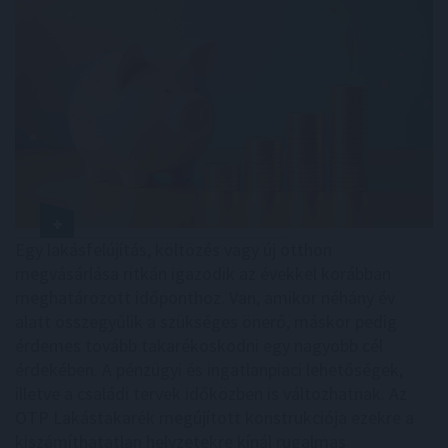
Egy lakásfelújítás, költözés vagy új otthon
megvásárlása ritkán igazodik az évekkel korábban
meghatározott időponthoz. Van, amikor néhány év
alatt összegyűlik a szükséges önerő, máskor pedig
érdemes tovább takarékoskodni egy nagyobb cél
érdekében. A pénzügyi és ingatlanpiaci lehetőségek,
illetve a családi tervek időközben is változhatnak. Az
OTP Lakástakarék megújított konstrukciója ezekre a
kiszámíthatatlan helyzetekre kínál rugalmas