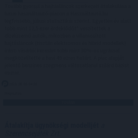
Tovább gyorsul a hajtásláncok szerkezeti átalakulása a
hazai használtautó-piacon a Használtautó.hu
legfrissebb, júliusi statisztikái szerint. Egyetlen év alatt
több mint 12,5 ezer érdeklődőt* veszítettek a
dízelüzemű autók, miközben a villamosított
hajtásláncok (tisztán elektromos és hibrid modellek)
iránti vásárlói kereslet több mint 30%-os ugrással
megközelítette a havi 49 ezres határt. A piac alapját
jelentő benzines szegmens változatlanul szilárd bázist
mutat.
2026. 08. 06. 04:00
Megosztás:
TOVÁBB
Átalakítja ügynökségi modelljét
a
Szerencsejáték Zrt.