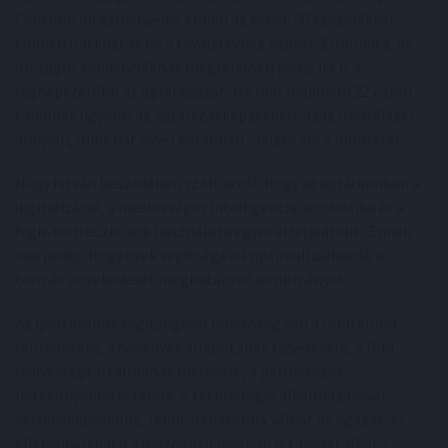
Centrum intézményeibe ebben az évben 50 százalékkal
többen iratkoztak be a tavalyi évhez képest. Elmondta, az
országos tendenciáknak megfelelően pedig itt is a
legnépszerűbb az agrárágazat. Ma már majdnem 22 ezren
tanulnak ugyanis az agrárszakképzésben, azaz másfélszer
annyian, mint hat évvel korábban - húzta alá a miniszter.
Nagy István beszédében szólt arról, hogy az agráriumban a
digitalizáció, a mesterséges intelligencia, a robotika és a
high-tech eszközök használata egyre elterjedtebb. Ennek
oka pedig, hogy ezek segítségével optimalizálhatók a
termés növekedését meghatározó körülmények.
Az ipari drónok segítségével lehetőség van a földterület
felmérésére, a növények állapotának figyelésére, a föld
nedvességtartalmának mérésére, a permetezés
hatékonyabbá tételére. A technológia alkalmazásával
versenyképesebbé, fenntarthatóbbá válhat az ágazat, és
ellensúlyozható a mezőgazdaságban is tapasztalható