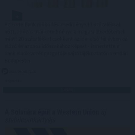
Az Erste Bank működési eredménye 11 százalékkal
nőtt, adózás utáni eredménye a magasabb adóterhek
miatt 20 százalékkal csökkent az idei első fél évben az
előző év azonos időszakához képest - ismertette a
bank elnök-vezérigazgatója sajtótájékoztatón szerdán
Budapesten.
2026. 08. 05. 17:00
Megosztás:
TOVÁBB
A Solanára épül a Western Union
új
stabilcoinkártyája