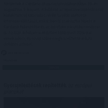
történtek a Cardano ökoszisztémájában július 30. és
augusztus 5. között. A hálózat az Injective blokklánccal
kialakított új kapcsolat révén tovább javította
interoperabilitását, miközben új szakaszba lépett a
Cardano fejlesztése és az on-chain irányítási rendszer
is. Az ADA árfolyama eközben több mint 20%-kal
emelkedett, és rövid időre megközelítette a 0,20
dolláros szintet.
2026. 08. 05. 12:00
Megosztás:
TOVÁBB
Gyorsjelentések repítették
az európai
piacokat