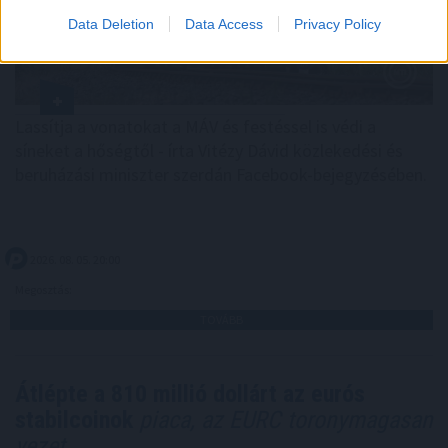
Data Deletion
Data Access
Privacy Policy
Lassítja a vonatokat a MÁV és festéssel is védi a
síneket a hőségtől - írta Vitézy Dávid közlekedési és
beruházási miniszter szerdán Facebook-bejegyzésében.
2026. 08. 05. 20:00
Megosztás:
TOVÁBB
Átlépte a 810 millió dollárt az eurós
stabilcoinok
piaca, az EURC toronymagasan
vezet