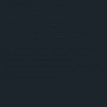
munkaerőhiány - részletezte a miniszter.
Hozzátette, az Agrárminisztérium által a Vidékfejlesztési
Program részeként a mezőgazdaság digitális átállását és a
precíziós fejlesztéseket támogató felhívás rendkívül
népszerűnek bizonyult, 2634 kérelem részesült ugyanis 192
milliárd forintot meghaladó támogatásban.
Nagy István kiemelte, ebben a digitalizációs átállásban
jelentenek kulcsszerepet a csongrádihoz hasonló
beruházások és modernizációs programok. Ezek
segítségével ugyanis tovább erősödhet az a tendencia, amely
még több fiatalt fordít az agrárium irányába - tájékoztat az
Agrárminisztérium közleménye.