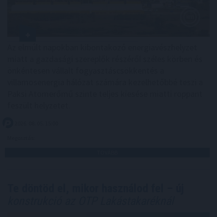
Az elmúlt napokban kibontakozó energiavészhelyzet
miatt a gazdasági szereplők részéről széles körben és
önkéntesen vállalt fogyasztáscsökkentés a
villamosenergia hálózat számára kezelhetőbbé teszi a
Paksi Atomerőmű szinte teljes kiesése miatti roppant
feszült helyzetet.
2026. 08. 05. 15:00
Megosztás:
TOVÁBB
Te döntöd el, mikor használod fel – új
konstrukció az OTP Lakástakaréknál