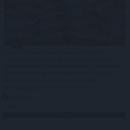
A súlyos vízhiány következtében az Aranyponty
Halászati Zrt. rétimajori és rétszilasi halastavain az
elmúlt hetekben 185 tonna hal pusztult el, a közvetlen
állományveszteség értéke megközelíti a 200 millió
forintot - mondta Lévai Ferenc a társaság
vezérigazgatója az MTI-nek szombaton.
2026. 08. 09. 07:00
Megosztás:
TOVÁBB