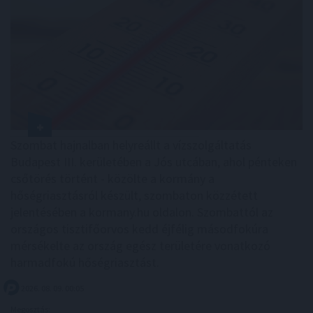
Szombat hajnalban helyreállt a vízszolgáltatás
Budapest III. kerületében a Jós utcában, ahol pénteken
csőtörés történt - közölte a kormány a
hőségriasztásról készült, szombaton közzétett
jelentésében a kormany.hu oldalon. Szombattól az
országos tisztifőorvos kedd éjfélig másodfokúra
mérsékelte az ország egész területére vonatkozó
harmadfokú hőségriasztást.
2026. 08. 09. 00:05
Megosztás: