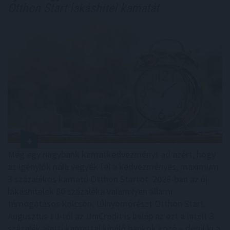
Otthon Start lakáshitel kamatát
Még egy nagybank kamatkedvezményt ad azért, hogy
az igénylők nála vegyék fel a kedvezményes, maximum
3 százalékos kamatú Otthon Startot. 2026-ban az új
lakáshitelek 80 százaléka valamilyen állami
támogatásos kölcsön, túlnyomórészt Otthon Start.
Augusztus 10-től az UniCredit is belép az ezt a hitelt 3
százalék alatti kamattal kínáló bankok közé – derül ki a