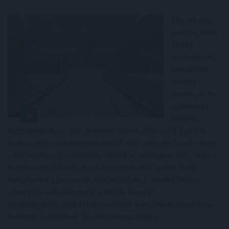
Egy átlagos
európai lakos
180 kg
csomagolási
hulladékot
termel
évente, és ha
a jelenlegi
trendek
folytatódnak, ez akár ötödével nőhet 2030-ra[1]. Ezért is
fontos, hogy a csomagolásoknál még nagyobb teret nyerjen
a körforgásos gazdálkodás modellje, amelynek célja, hogy a
természetből kivett nyersanyagok minél tovább bent
maradjanak a gazdasági körforgásban. E modell fontos
szereplője a hullámpapír: a belőle készült
csomagolóanyagok átlagosan 90%-ban újrahasznosításra
kerülnek Európában, így Magyarországon is.