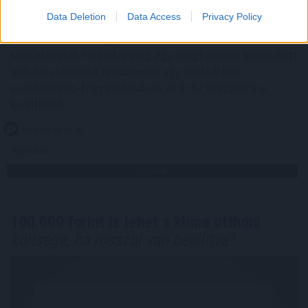
Data Deletion
Data Access
Privacy Policy
Esővízzel mosni vagy a WC-t öblíteni első hallásra
szokatlannak tűnhet, pedig egy megfelelően kialakított
esővízhasznosító rendszerrel egy családi ház
vezetékesvíz-fogyasztásának akár 57 százaléka is
kiváltható.
2026. 08. 09. 03:00
Megosztás:
TOVÁBB
100.000 forint is lehet a klíma otthoni
költsége, ha rosszul van beállítva?