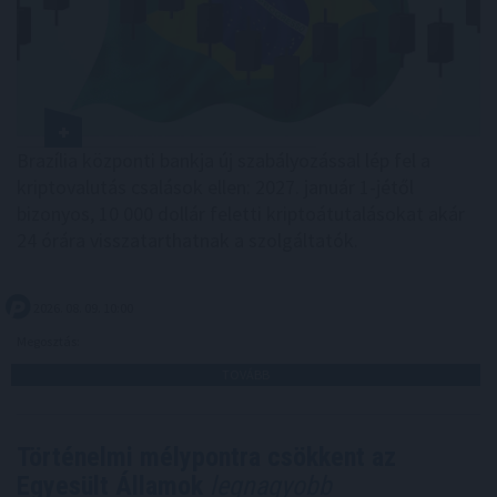
Brazília központi bankja új szabályozással lép fel a
kriptovalutás csalások ellen: 2027. január 1-jétől
bizonyos, 10 000 dollár feletti kriptoátutalásokat akár
24 órára visszatarthatnak a szolgáltatók.
2026. 08. 09. 10:00
Megosztás:
TOVÁBB
Történelmi mélypontra csökkent az
Egyesült Államok
legnagyobb