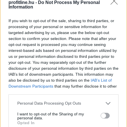
profitline.hu -
Do Not Process My Personal
Information
If you wish to opt-out of the sale, sharing to third parties, or
processing of your personal or sensitive information for
targeted advertising by us, please use the below opt-out
section to confirm your selection. Please note that after your
A Vállalkozók és Munkáltatók Országos Szövetsége
opt-out request is processed you may continue seeing
(VOSZ) által indított Vállalkozói Energiaösszefogáshoz
interest-based ads based on personal information utilized by
néhány nap alatt csaknem 350 vállalkozás csatlakozott
us or personal information disclosed to third parties prior to
az ország 202 településéről, és vállalásaik összesen
your opt-out. You may separately opt-out of the further
több mint 145 000 kWh csúcsidei energiamegtakarítást
disclosure of your personal information by third parties on the
jelentettek.
IAB’s list of downstream participants. This information may
also be disclosed by us to third parties on the
IAB’s List of
2026. 08. 09. 05:00
Downstream Participants
that may further disclose it to other
third parties.
Megosztás:
Please note that this website/app uses one or more Google
TOVÁBB
Personal Data Processing Opt Outs
services and may gather and store information including but
not limited to your visit or usage behaviour. You may click to
I want to opt-out of the Sharing of my
personal data.
grant or deny consent to Google and its third-party tags to
Hardveralapú e-pénztárgép a piacon –
Opted In
use your data for below specified purposes in below Google