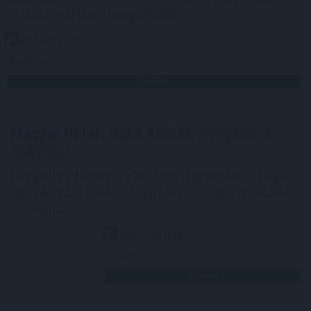
BiztosDöntés.hu összegzéséből.
2026. 08. 08. 21:00
Megosztás:
TOVÁBB
Magyar Péter: Baka András
elfogadta a
felkérést
Elfogadta a felkérést a köztársasági elnöki tisztségre
Baka András - közölte a kormányfő Facebook-oldalán
szombaton.
2026. 08. 08. 20:00
Megosztás:
TOVÁBB