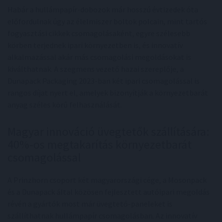
Habár a hullámpapír-dobozok már hosszú évtizedek óta
előfordulnak úgy az élelmiszer boltok polcain, mint tartós
fogyasztási cikkek csomagolásaként, egyre szélesebb
körben terjednek ipari környezetben is, és innovatív
alkalmazással akár más csomagolási megoldásokat is
kiválthatnak. A szegmens vezető hazai szereplője, a
Dunapack Packaging 2023-ban két ipari csomagolással is
rangos díjat nyert el, amelyek bizonyítják a környezetbarát
anyag széles körű felhasználását.
Magyar innováció üvegtetők szállítására:
40%-os megtakarítás környezetbarát
csomagolással
A Prinzhorn csoport két magyarországi cége, a Mosonpack
és a Dunapack által közösen fejlesztett autóipari megoldás
révén a gyártók most már üvegtető-paneleket is
szállíthatnak hullámpapír csomagolásban. Az innovatív