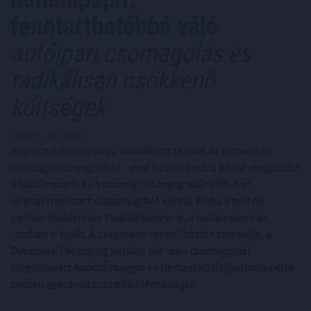
fenntarthatóbbá váló
autóipari csomagolás és
radikálisan csökkenő
költségek
2024. 01. 09. 04:30
Aggasztó mennyiségű hulladékot termel az emberiség
csomagolóanyagokból – erre a problémára jelent megoldást
a hullámpapír. Ez a csomagolóanyag akár 90%-ban
újrahasznosított alapanyagból készül. Noha a boltok
polcain mindennap találkozunk vele, a hullámpapír az
iparban is hódít. A szegmens vezető hazai szereplője, a
Dunapack Packaging például két ipari csomagolási
megoldásért kapott magyar és nemzetközi díjjal ünnepelte
csepeli gyárának századik évfordulóját.