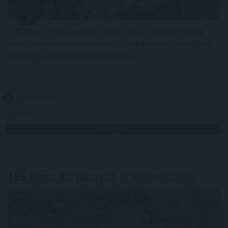
A Magyar Posta keddig tartja fent az extrém hőség
miatt ideiglenesen elrendelt intézkedéseit - közölte a
társaság a honlapján szombaton.
2026. 08. 09. 08:00
Megosztás:
TOVÁBB
185 tonna hal pusztult
el Rétimajorban