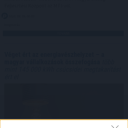
Fejlesztési Központ az MTI-vel.
2026. 08. 09. 06:00
Megosztás:
TOVÁBB
Véget ért az energiavészhelyzet – a
magyar vállalkozások összefogása
több
mint 145 000 kWh csúcsidei megtakarítást
ért el