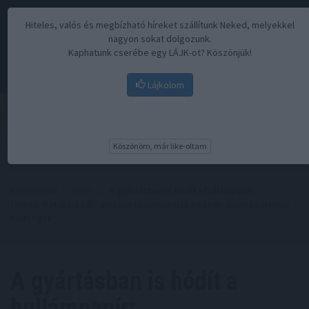
Hiteles, valós és megbízható híreket szállítunk Neked, melyekkel
nagyon sokat dolgozunk.
Kaphatunk cserébe egy LÁJK-ot? Köszönjük!
Lájkolom
Menü
Köszönöm, már like-oltam
Kezdőoldal
//
Hírek
// A gyártásban is hódít a hullámpapír:
fenntarthatóbbá váló autóipari csomagolás és radikálisan csökkenő
költségek
A gyártásban is hódít a
hullámpapír: