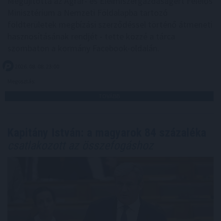
Megújította az Agrár- és Élelmiszergazdaságért Felelős
Minisztérium a Nemzeti Földalapba tartozó
földterületek megbízási szerződéssel történő átmeneti
hasznosításának rendjét - tette közzé a tárca
szombaton a kormány Facebook-oldalán.
2026. 08. 08. 23:00
Megosztás:
TOVÁBB
Kapitány István: a magyarok 84 százaléka
csatlakozott az összefogáshoz