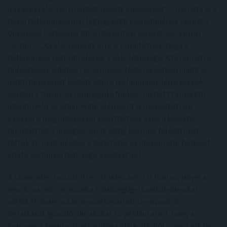
a szakma elismeri munkatársaink innovációit” – mondta el a
hazai hullámpapíripar legnagyobb szereplőjének számító
Dunapack Packaging Kft. értékesítési igazgatója, Szőnyi
Zoltán. – „Az elismerések arra is rámutatnak, hogy a
hullámpapír legfőbb előnye a sokoldalúsága. A folyamatos
fejlesztések a doboz- és csomagolástervezésben újabb és
újabb funkciókat tudnak adni a hullámpapír-lemezeknek,
például a takaró és csomagoló funkció mellett támasztó,
ütéselnyelő és teherviselő elemként is működhetnek.
Ezekkel a megoldásokkal kiválthatóak azok a kevésbé
fenntartható anyagok, amik eddig hasonló feladatokat
láttak el, mint például a térkitöltő és ütéselnyelő funkciót
ellátó technikai hab, vagy a polisztirol.”
A szakember hozzátette: „Mindez azért is fontos, mivel a
vevők ma már nemcsak a minőségügyi tanúsítványokat
várják el, hanem a környezetvédelmi szempontok
betartását igazoló okiratokat is, például arról, hogy a
faanyagot fenntartható erdőgazdálkodásból szerezzük be.