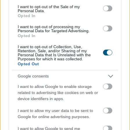
újabb
mérföldkő a digitális adózásban
consent section.
I want to opt-out of the Sale of my
Personal Data.
Opted In
I want to opt-out of processing my
Personal Data for Targeted Advertising.
Opted In
I want to opt-out of Collection, Use,
Retention, Sale, and/or Sharing of my
Personal Data that Is Unrelated with the
Purposes for which it was collected.
Opted Out
Google consents
I want to allow Google to enable storage
A Nemzeti Adó- és Vámhivatal (NAV) ma kiadta az első
related to advertising like cookies on web or
hardveralapú e-pénztárgép forgalmazási engedélyét. Az
device identifiers in apps.
új megoldás a pénztárgéphasználatra kötelezett
I want to allow my user data to be sent to
vállalkozásokat segíti már most, két évvel az online
Google for online advertising purposes.
pénztárgépek végleges kivezetése előtt.
I want to allow Google to send me