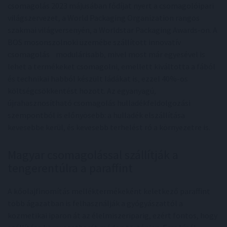
csomagolás 2023 májusában fődíjat nyert a csomagolóipari
világszervezet, a World Packaging Organization rangos
szakmai világversenyén, a Worldstar Packaging Awards-on. A
BOS mosonszolnoki üzemébe szállított innovatív
csomagolás modulárisabb, mivel most már egyesével is
lehet a termékeket csomagolni, emellett kiváltotta a fából
és technikai habból készült ládákat is, ezzel 40%-os
költségcsökkentést hozott. Az egyanyagú,
újrahasznosítható csomagolás hulladékfeldolgozási
szempontból is előnyösebb: a hulladék elszállítása
kevesebbe kerül, és kevesebb terhelést ró a környezetre is.
Magyar csomagolással szállítják a
tengerentúlra a paraffint
A kőolajfinomítás melléktermékeként keletkező paraffint
több ágazatban is felhasználják a gyógyászattól a
kozmetikai iparon át az élelmiszeriparig, ezért fontos, hogy