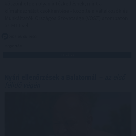
köszönhetően olyan intézkedésnek, mint a
klímahasználat csökkentése - közölte a Vállalkozók és
Munkáltatók Országos Szövetsége (VOSZ) szombaton
az MTI-vel.
2026. 08. 08. 19:00
Megosztás:
TOVÁBB
Nyári ellenőrzések a Balatonnál
– az első
félidő végén