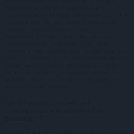
szállítása környezetbarát módon történjen. Erre kínál
megoldást a Dunapack, egy könnyen összeállítható,
ragasztás nélkül rögzülő hullámpapír dobozzal, amely 20 kg
folyékony paraffin szállítására alkalmas. Mivel a paraffin
olvadáspontja alacsony (kb. 60 °C), a trópusi
hajóútvonalakon történő szállítás során megolvadhat.
Ilyenkor az egyébként szilárd tömb már nem nyújt
megfelelő támaszt, így a csomagolásnak önhordónak kell
lennie – ez a megoldás ezt is biztosítja. A Bogdány Petrol Kft.
számára szállított csomagolásötödmagával kiérdemelte a
fődíjat a Csomagolási és Anyagmozgatási Országos
Szövetség (CSAOSZ) által meghirdetett Hungaropack 2023
Magyar Csomagolási Versenyen.
Sokoldalú és környezetbarát
csomagolással a fenntarthatóbb
gazdaságért
„Büszkék vagyunk a nemzetközi és hazai díjakra, amelyekkel