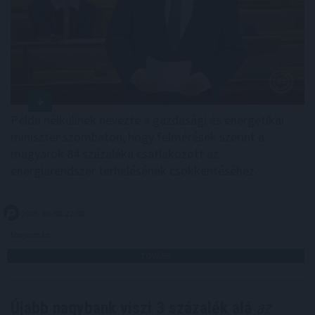
Példa nélkülinek nevezte a gazdasági és energetikai
miniszter szombaton, hogy felmérések szerint a
magyarok 84 százaléka csatlakozott az
energiarendszer terhelésének csökkentéséhez.
2026. 08. 08. 22:00
Megosztás:
TOVÁBB
Újabb nagybank viszi 3 százalék alá
az