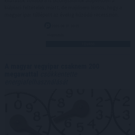
kilátások továbbra is bizonytalanok alapvetően a
külpiaci feltételek miatt, de majdnem biztos, hogy a
magyar ipar túllépett az évekig húzódó recesszión.
2026. 08. 07. 00:05
Megosztás:
TOVÁBB
A magyar vegyipar csaknem 200
megawattal
csökkentette
energiafelhasználását