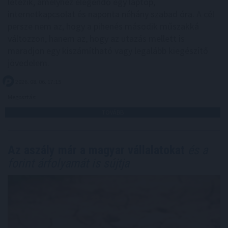
létezik, amelyhez elegendő egy laptop,
internetkapcsolat és naponta néhány szabad óra. A cél
persze nem az, hogy a pihenés második műszakká
változzon, hanem az, hogy az utazás mellett is
maradjon egy kiszámítható vagy legalább kiegészítő
jövedelem.
2026. 08. 06. 17:15
Megosztás:
TOVÁBB
Az aszály már a magyar vállalatokat
és a
forint árfolyamát is sújtja