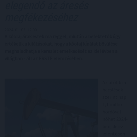
elegendő az áresés
megfékezéséhez
2024. 01. 03. 12:00
A kőolaj árak estek ma reggel, miután a befektetők úgy
értékelik a kilátásokat, hogy a kőolaj kínálat bővülése
meghaladhatja a kereslet emelkedését az idei évben a
világban - áll az ERSTE elemzésében.
Az utóbbi a
becslések
szerint napi
1,1 millió
hordóval
nőhet 2024-
ben, de ez
jelentősen