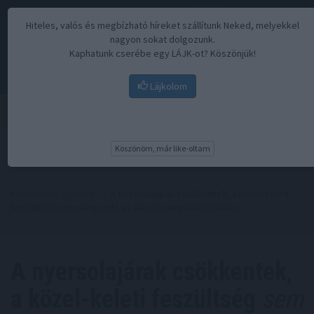
Hiteles, valós és megbízható híreket szállítunk Neked, melyekkel
nagyon sokat dolgozunk.
Kaphatunk cserébe egy LÁJK-ot? Köszönjük!
Lájkolom
Menü
Köszönöm, már like-oltam
Kezdőoldal
//
Hírek
// A nyersolajárak csökkentek, a közel-keleti
feszültség sem elegendő az áresés megfékezéséhez
A nyersolajárak csökkentek,
a közel-keleti feszültség
sem