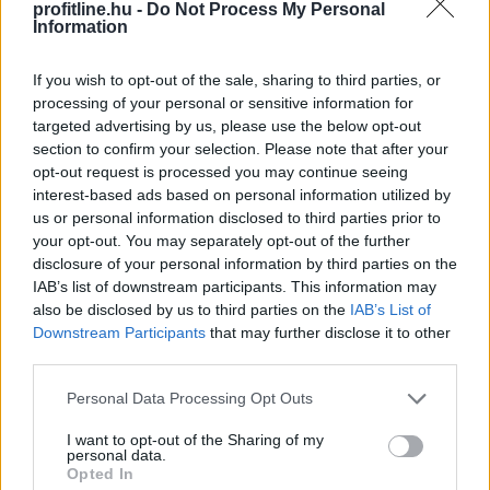
Megosztás:
profitline.hu -
Do Not Process My Personal
Information
TOVÁBB
If you wish to opt-out of the sale, sharing to third parties, or
processing of your personal or sensitive information for
Mit tesz az agyaddal, ha minden
nap
targeted advertising by us, please use the below opt-out
ugyanazt csinálod?
section to confirm your selection. Please note that after your
opt-out request is processed you may continue seeing
interest-based ads based on personal information utilized by
us or personal information disclosed to third parties prior to
your opt-out. You may separately opt-out of the further
disclosure of your personal information by third parties on the
IAB’s list of downstream participants. This information may
also be disclosed by us to third parties on the
IAB’s List of
Downstream Participants
that may further disclose it to other
third parties.
Please note that this website/app uses one or more Google
Personal Data Processing Opt Outs
services and may gather and store information including but
not limited to your visit or usage behaviour. You may click to
I want to opt-out of the Sharing of my
personal data.
grant or deny consent to Google and its third-party tags to
Opted In
use your data for below specified purposes in below Google