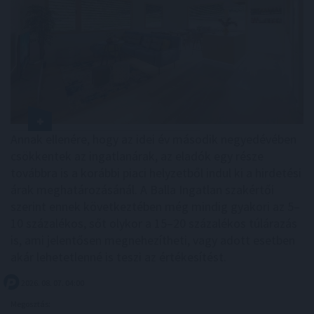
Annak ellenére, hogy az idei év második negyedévében
csökkentek az ingatlanárak, az eladók egy része
továbbra is a korábbi piaci helyzetből indul ki a hirdetési
árak meghatározásánál. A Balla Ingatlan szakértői
szerint ennek következtében még mindig gyakori az 5–
10 százalékos, sőt olykor a 15–20 százalékos túlárazás
is, ami jelentősen megnehezítheti, vagy adott esetben
akár lehetetlenné is teszi az értékesítést.
2026. 08. 07. 04:00
Megosztás: