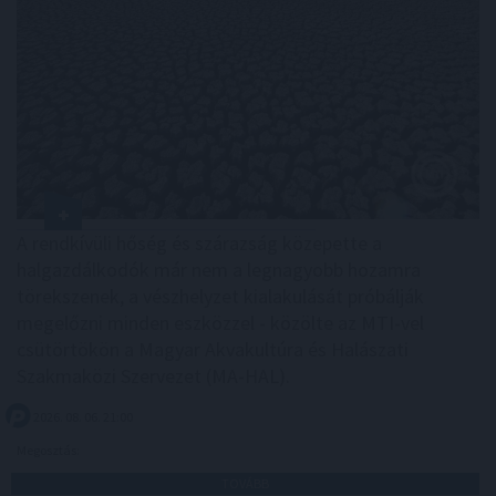
A rendkívüli hőség és szárazság közepette a
halgazdálkodók már nem a legnagyobb hozamra
törekszenek, a vészhelyzet kialakulását próbálják
megelőzni minden eszközzel - közölte az MTI-vel
csütörtökön a Magyar Akvakultúra és Halászati
Szakmaközi Szervezet (MA-HAL).
2026. 08. 06. 21:00
Megosztás:
TOVÁBB