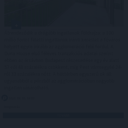
Átrendeződik a drágább ingatlanok földrajza: a 100
millió forint feletti ingatlanok iránti kereslet a főváros
helyett egyre inkább az agglomeráció felé fordul. A
Duna House első féléves tranzakciós adatai szerint
ebben az ársávban Budapest részesedése egy év alatt
57-ről 48 százalékra csökkent, míg Pest vármegyéé 24-
ről 33 százalékra nőtt. A háttérben egyszerű ok áll:
ugyanabból a pénzből az agglomerációban nagyobb
ingatlan vásárolható.
2026. 08. 06. 18:00
Megosztás:
TOVÁBB