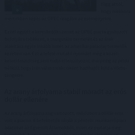
függ attól,
hogy mekkora
mértékben képes az OPEC reagálni az eseményekre.
Ezzel együtt a kereskedők szerint az OPEC piacra gyakorolt
befolyása csökkent, a marginális termelés és az árak
alakítása egyre inkább ismét az amerikai palaolaj termelők
kezében van. Ezt a lefelé mutató nyomást még a közel-
keleti feszültség sem tudja ellensúlyozni, márpedig az példa
nélküli, hogy Irán válaszreakcióként hadihajót küld a Vörös-
tengerre.
Az arany árfolyama stabil maradt az erős
dollár ellenére
Az arany árfolyama alig változott, miközben a dollár erős
volt a piacon. A befektetők várják a pénteki munkaerőpiaci
adatokat az Egyesült Államokból, mivel ez mutatja meg
leginkább, hogy mennyire erős a gazdasági aktivitás az