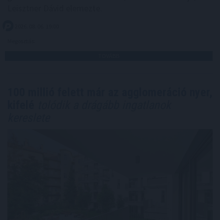
Leisztner Dávid elemezte.
2026. 08. 06. 19:00
Megosztás:
TOVÁBB
100 millió felett már az agglomeráció nyer,
kifelé
tolódik a drágább ingatlanok
kereslete