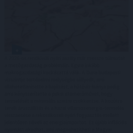
A 2026-os rendkívüli nyári aszály már messze túlmutat
a mezőgazdaság problémáin. Egyre inkább
makrogazdasági kockázattá válik. A Duna budapesti
vízszintje történelmi mélységbe süllyedt, ami
ellehetetlenítette a hajózást, a hűtővíz hiánya pedig
arra kényszerítette a paksi atomerőművet, hogy
termelését a minimális szintre csökkentse. A közútra
terelt áruszállítás és a hazai villamosenergia-termelés
visszaesése a rekordközeli nyári fogyasztás mellett
jelentősen növeli az energiaimportot. Ez újabb inflációs
nyomást okozhat, ami megnehezítheti a Magyar