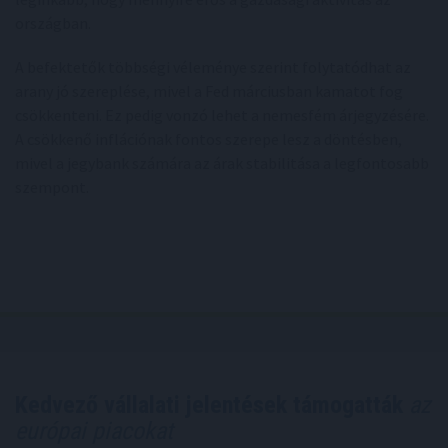
országban.
A befektetők többségi véleménye szerint folytatódhat az
arany jó szereplése, mivel a Fed márciusban kamatot fog
csökkenteni. Ez pedig vonzó lehet a nemesfém árjegyzésére.
A csökkenő inflációnak fontos szerepe lesz a döntésben,
mivel a jegybank számára az árak stabilitása a legfontosabb
szempont.
Kedvező vállalati jelentések támogatták
az
európai piacokat