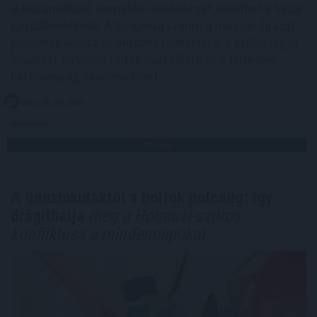
is kiszámítható termelési lehetőséget jelenthet a hazai
gazdálkodóknak. A Syngenta szerint a magyar ágazat
jövőjének kulcsa az öntözés fejlesztése, a szélsőséges
időjárást jól viselő fajták használata és a termelési
hatékonyság növelése lehet.
2026. 08. 06. 20:00
Megosztás:
TOVÁBB
A benzinkutaktól a boltok polcaiig: így
drágíthatja
meg a Hormuzi-szoros
konfliktusa a mindennapokat