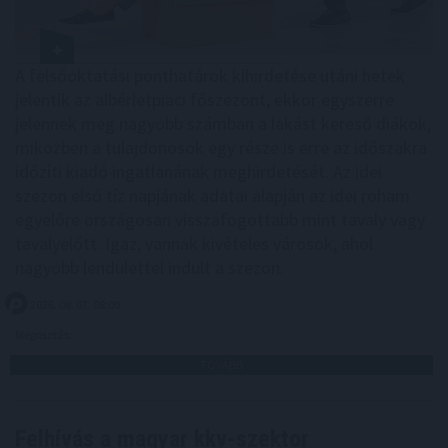
A felsőoktatási ponthatárok kihirdetése utáni hetek
jelentik az albérletpiaci főszezont, ekkor egyszerre
jelennek meg nagyobb számban a lakást kereső diákok,
miközben a tulajdonosok egy része is erre az időszakra
időzíti kiadó ingatlanának meghirdetését. Az idei
szezon első tíz napjának adatai alapján az idei roham
egyelőre országosan visszafogottabb mint tavaly vagy
tavalyelőtt. Igaz, vannak kivételes városok, ahol
nagyobb lendülettel indult a szezon.
2026. 08. 07. 08:00
Megosztás:
TOVÁBB
Felhívás a magyar kkv-szektor