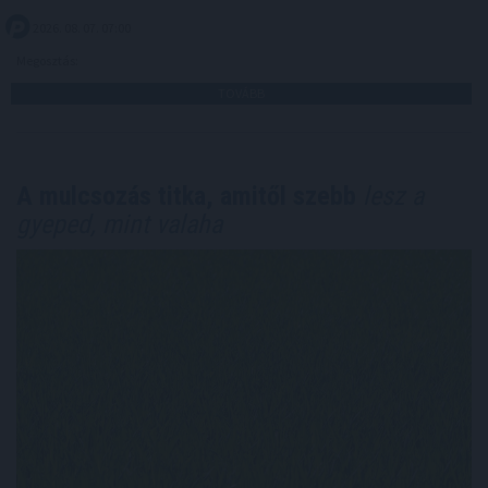
2026. 08. 07. 07:00
Megosztás:
TOVÁBB
A mulcsozás titka, amitől szebb
lesz a
gyeped, mint valaha