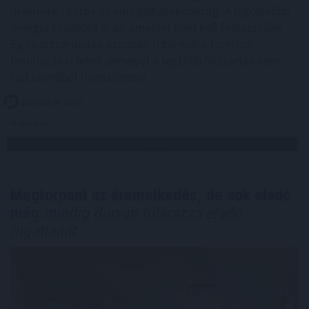
mennyire fontos az energiahatékonyság. A legolcsóbb
energia továbbra is az, amelyet nem kell felhasználni.
Egy korszerűsítés azonban több millió forintos
beruházás is lehet, amelyet a legtöbb háztartás nem
tud önerőből finanszírozni.
2026. 08. 07. 05:00
Megosztás:
TOVÁBB
Megtorpant az áremelkedés, de sok eladó
még
mindig durván túlárazza eladó
ingatlanát