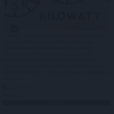
A Magyar Vegyipari Szövetség (MAVESZ) tagvállalatai
csaknem 200 megawattal (MW) csökkentették
villamosenergia-felhasználásukat és jelentősen
visszafogták vízfelhasználásukat is a tagoktól
beérkezett információk alapján, ez a felhasználás-
csökkentés az országosan elért eredmények mintegy
25 százalékát teszi ki - közölte a szervezet csütörtökön
az MTI-vel.
2026. 08. 06. 23:00
Megosztás:
TOVÁBB