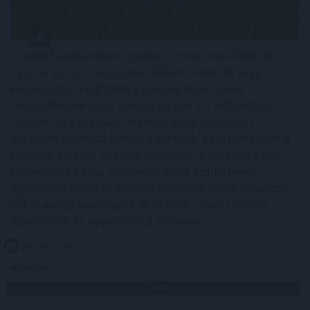
A robotfűnyíró mikro-nyírása: A robot nem hetente
egyszer nyírja le a pázsitot, hanem naponta vagy
kétnaponta végighalad a gyep egészén. Nem
centimétereket vág, hanem csupán 1-2 millimétert
csippent le a fűszálak végéből. Mivel a levágott
darabkák mikroszkopikus méretűek, nem maradnak a
fűszálak tetején. Azonnal lehullanak a fűszálak közé,
közvetlenül a talaj felszínére. Mivel szinte teljes
egészében vízből és szerves anyagból állnak, napokon -
sőt, a meleg nyári napokon órákon - belül teljesen
elbomlanak és nyomtalanul eltűnnek.
2026. 08. 07. 06:00
Megosztás:
TOVÁBB