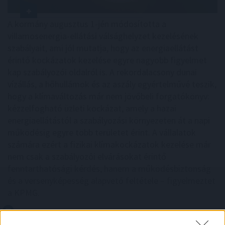
A kormány augusztus 1-jén módosította a
villamosenergia-ellátási válsághelyzet kezelésének
szabályait, ami jól mutatja, hogy az energiaellátást
érintő kockázatok kezelése egyre nagyobb figyelmet
kap szabályozói oldalról is. A rekordalacsony dunai
vízállás, a hőhullámok és az aszály egyértelművé teszik,
hogy a klímaváltozás már nem jövőbeli forgatókönyv:
kézzelfogható üzleti kockázat, amely a hazai
energiaellátástól a szabályozási környezeten át a napi
működésig egyre több területet érint. A vállalatok
számára ezért a fizikai klímakockázatok kezelése már
nem csak a szabályozói elvárásokat érintő
fenntarthatósági kérdés, hanem a működésbiztonság
és a versenyképesség alapvető feltétele – figyelmeztet
a KPMG.
2026. 08. 07. 03:00