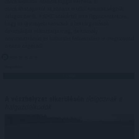
munkavállalók ezentúl joggal kérhetik ki
munkáltatójuktól az azonos értékű munkát végzők
átlagos bérét. A WHC szakértői arra figyelmeztetnek,
hogy az új irányelv nemcsak a bértárgyalások
dinamikáját változtatja meg, de komoly
adminisztrációs és kulturális felkészülést is megkövetel
a hazai cégektől.
2026. 08. 06. 22:00
Megosztás:
TOVÁBB
A vészhelyzet elkerülésén
dolgoznak a
halgazdálkodók