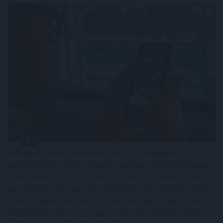
Mérsékelt elmozdulásokat mutatva többnyire
emelkedtek a vezető nyugat-európai részvényindexek.
A Stoxx600 0,2%-kal, a DAX 0,1%-kal, a CAC40 0,4%-kal
emelkedett, míg az FTSE 100 0,2%-kal csökkent. Ezzel
a páneurópai index sorozatban harmadik napon zárt
történelmi csúcson. A napi emelkedés jelentős részét a