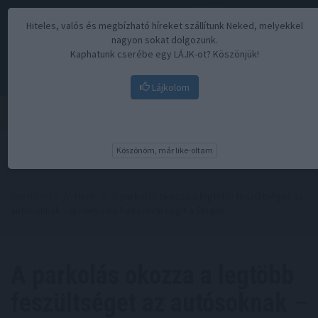
Hiteles, valós és megbízható híreket szállítunk Neked, melyekkel
nagyon sokat dolgozunk.
Kaphatunk cserébe egy LÁJK-ot? Köszönjük!
Lájkolom
Menü
Köszönöm, már like-oltam
Kezdőoldal
//
Hírek
// A parkolás okozza a legtöbb feszültséget az
autósoknak – új kényelmi funkcióval segít a Simple
A parkolás okozza a legtöbb
feszültséget az autósoknak
–