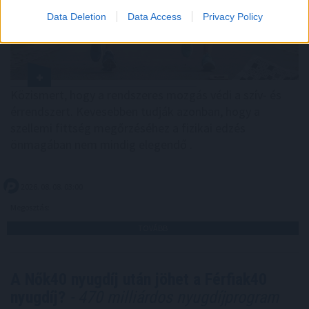
Data Deletion
Data Access
Privacy Policy
Közismert, hogy a rendszeres mozgás védi a szív- és
érrendszert. Kevesebben tudják azonban, hogy a
szellemi fittség megőrzéséhez a fizikai edzés
önmagában nem mindig elegendő .
2026. 08. 08. 03:00
Megosztás:
TOVÁBB
A Nők40 nyugdíj után jöhet a Férfiak40
nyugdíj?
- 470 milliárdos nyugdíjprogram