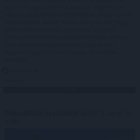
egy részét, ugyanakkor folyamatosan figyelemmel
kísérik a paksi atomerőmű működését, ahol a mostani
vízállásjelzések alapján "halvány esély van arra", hogy
hétfőn újraindulhat még egy turbina - közölte a
miniszterelnök pénteki sajtótájékoztatóján, amelyen
azzal vádolta az Orbán-kormányt, hogy drámai
helyzetet hagyott hátra az energia- és vízellátás
területén.
2026. 08. 07. 21:00
Megosztás:
TOVÁBB
Olajszállítási szerződést
kötött a Janaf és
a Mol