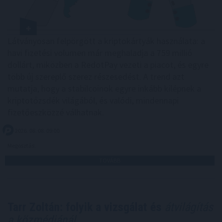
Látványosan felpörgött a kriptokártyák használata: a
havi fizetési volumen már meghaladja a 759 millió
dollárt, miközben a RedotPay vezeti a piacot, és egyre
több új szereplő szerez részesedést. A trend azt
mutatja, hogy a stabilcoinok egyre inkább kilépnek a
kriptotőzsdék világából, és valódi, mindennapi
fizetőeszközzé válhatnak.
2026. 08. 08. 09:00
Megosztás:
TOVÁBB
Tarr Zoltán: folyik a vizsgálat és
átvilágítás
a közmédiánál