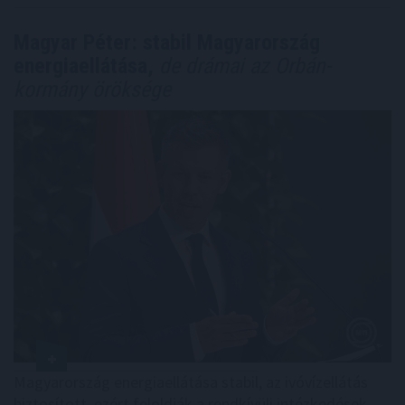
Magyar Péter: stabil Magyarország
energiaellátása,
de drámai az Orbán-
kormány öröksége
Magyarország energiaellátása stabil, az ivóvízellátás
biztosított, ezért feloldják a rendkívüli intézkedések