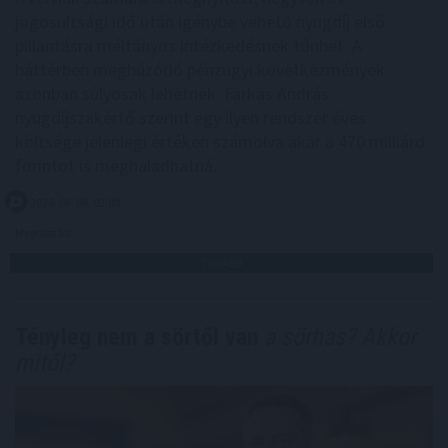
jogosultsági idő után igénybe vehető nyugdíj első
pillantásra méltányos intézkedésnek tűnhet. A
háttérben meghúzódó pénzügyi következmények
azonban súlyosak lehetnek: Farkas András
nyugdíjszakértő szerint egy ilyen rendszer éves
költsége jelenlegi értéken számolva akár a 470 milliárd
forintot is meghaladhatná.
2026. 08. 08. 02:00
Megosztás:
TOVÁBB
Tényleg nem a sörtől van
a sörhas? Akkor
mitől?