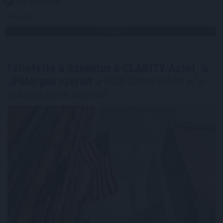
2026. 08. 08. 01:00
Megosztás:
TOVÁBB
Félretette a Szenátus a CLARITY Actet, a
JPMorgan szerint
a Wall Street viheti el a
tokenizációs boomot