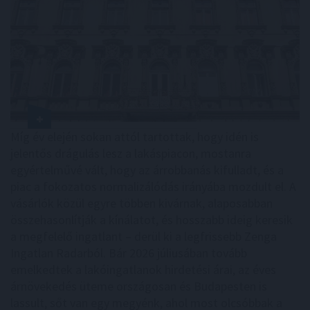
Míg év elején sokan attól tartottak, hogy idén is
jelentős drágulás lesz a lakáspiacon, mostanra
egyértelművé vált, hogy az árrobbanás kifulladt, és a
piac a fokozatos normalizálódás irányába mozdult el. A
vásárlók közül egyre többen kivárnak, alaposabban
összehasonlítják a kínálatot, és hosszabb ideig keresik
a megfelelő ingatlant – derül ki a legfrissebb Zenga
Ingatlan Radarból. Bár 2026 júliusában tovább
emelkedtek a lakóingatlanok hirdetési árai, az éves
árnövekedés üteme országosan és Budapesten is
lassult, sőt van egy megyénk, ahol most olcsóbbak a