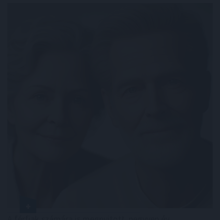
A férfiak számára is megnyitott, negyven év