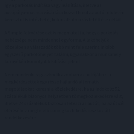
Így a parkolás indítása vagy leállítása, illetve az
autópálya‑matrica vásárlása közvetlenül az autó felületén
keresztül is intézhető, külön alkalmazás letöltése nélkül.
A Simple felmérése azt is megmutatta, hogy a parkolás
nehézsége nem mindenhol egyforma. A lakóhelyük
közelében a válaszadók több mint fele szerint inkább
egyszerű parkolóhelyet találni, ugyanakkor a munkahely
környékén komolyabb kihívást jelent.
Nem mindenki ragaszkodik azonban az autójához, a
megkérdezettek egy része hajlandó alternatív
megoldásokat keresni a közlekedésre, ha az indokolt: 52
százalékuk bizonyos helyzetben tömegközlekedésre vált,
illetve 24 százalékuk biztosan leteszi az autót, ha az úticél
eléréséhez megfelelő tömegközlekedési eszköz áll
rendelkezésére.