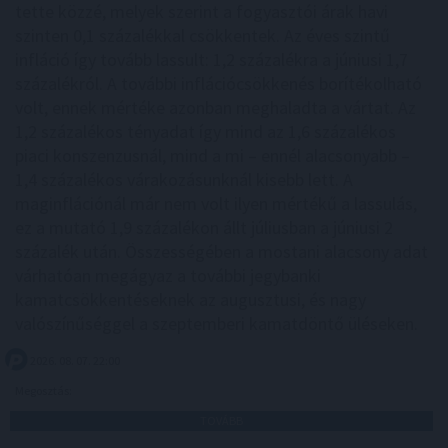
tette közzé, melyek szerint a fogyasztói árak havi
szinten 0,1 százalékkal csökkentek. Az éves szintű
infláció így tovább lassult: 1,2 százalékra a júniusi 1,7
százalékról. A további inflációcsökkenés borítékolható
volt, ennek mértéke azonban meghaladta a vártat. Az
1,2 százalékos tényadat így mind az 1,6 százalékos
piaci konszenzusnál, mind a mi – ennél alacsonyabb –
1,4 százalékos várakozásunknál kisebb lett. A
maginflációnál már nem volt ilyen mértékű a lassulás,
ez a mutató 1,9 százalékon állt júliusban a júniusi 2
százalék után. Összességében a mostani alacsony adat
várhatóan megágyaz a további jegybanki
kamatcsökkentéseknek az augusztusi, és nagy
valószínűséggel a szeptemberi kamatdöntő üléseken.
2026. 08. 07. 22:00
Megosztás:
TOVÁBB