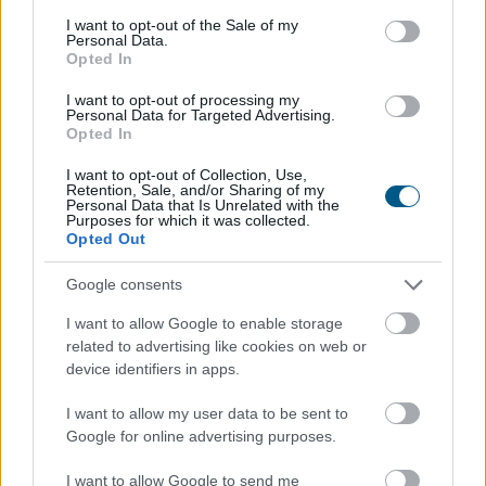
consent section.
I want to opt-out of the Sale of my
Personal Data.
Opted In
I want to opt-out of processing my
Personal Data for Targeted Advertising.
Opted In
I want to opt-out of Collection, Use,
Retention, Sale, and/or Sharing of my
Personal Data that Is Unrelated with the
Purposes for which it was collected.
Opted Out
Google consents
Megérkezett a rég várt eső a Duna vízgyűjtőjére, a
I want to allow Google to enable storage
folyó magyarországi szakaszán azonban továbbra is
related to advertising like cookies on web or
csak pár centiméteres vízszintváltozások jellemzőek -
device identifiers in apps.
közölte az Országos Vízügyi Főigazgatóság
sajtóosztálya az MTI-vel pénteken.
I want to allow my user data to be sent to
Google for online advertising purposes.
2026. 08. 08. 04:00
Megosztás:
I want to allow Google to send me