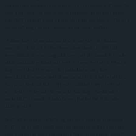
napközbeni parkolóhely‑keresés: 71 százalékuk ezt nevezte
meg a parkolással kapcsolatos legnagyobb problémának.
Emellett sokakat zavar a parkolási díjak kérdése, illetve az a
kockázat, hogy az autó megsérül parkolás közben.
“Abban, hogy az autózással járó ügyintézés ne okozzon
naponta többször is felesleges idegeskedést a digitális
megoldások is egyre nagyobb szerepet játszanak. A Simple
alkalmazással például már évek óta nem kell attól félnünk,
hogy nem lesz elég aprónk a parkolásra, vagy hogy
megtaláljuk-e, vajon melyik automata felé is kell elsétálni.
Sőt, az új, Android Autós fejlesztésünkkel még a telefont
sem kell feltétlenül elővenni, ahhoz, hogy elindítsuk a
parkolást” - mondta Szabó Gergő, Marketing és Simple
üzletágvezető.
Mostantól ugyanis lehetőség van arra, hogy az androidos
telefon és az autó rendszerének párosítása után a Simple
megjelenjen az autó kijelzőjén a többi alkalmazás között.