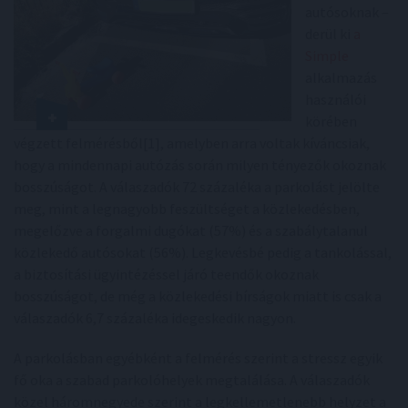
autósoknak –
derül ki
a
Simple
alkalmazás
használói
körében
végzett felmérésből[1], amelyben arra voltak kíváncsiak,
hogy a mindennapi autózás során milyen tényezők okoznak
bosszúságot. A válaszadók 72 százaléka a parkolást jelölte
meg, mint a legnagyobb feszültséget a közlekedésben,
megelőzve a forgalmi dugókat (57%) és a szabálytalanul
közlekedő autósokat (56%). Legkevésbé pedig a tankolással,
a biztosítási ügyintézéssel járó teendők okoznak
bosszúságot, de még a közlekedési bírságok miatt is csak a
válaszadók 6,7 százaléka idegeskedik nagyon.
A parkolásban egyébként a felmérés szerint a stressz egyik
fő oka a szabad parkolóhelyek megtalálása. A válaszadók
közel háromnegyede szerint a legkellemetlenebb helyzet a