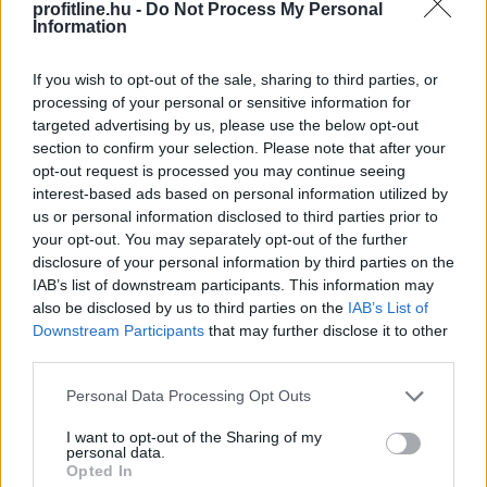
profitline.hu -
Do Not Process My Personal
Information
If you wish to opt-out of the sale, sharing to third parties, or
processing of your personal or sensitive information for
A FAO élelmiszer-alapanyagárainak referenciamutatója
targeted advertising by us, please use the below opt-out
enyhén emelkedett júliusban, mivel a közelmúltbeli
section to confirm your selection. Please note that after your
opt-out request is processed you may continue seeing
hőhullámok és az energiapiacon tapasztalható
interest-based ads based on personal information utilized by
dinamikák felnyomták a gabonafélék, a növényi olajok
us or personal information disclosed to third parties prior to
és a cukor árát – adta hírül az ENSZ Élelmezésügyi és
your opt-out. You may separately opt-out of the further
Mezőgazdasági Szervezete (FAO).
disclosure of your personal information by third parties on the
IAB’s list of downstream participants. This information may
2026. 08. 08. 05:00
also be disclosed by us to third parties on the
IAB’s List of
Megosztás:
Downstream Participants
that may further disclose it to other
third parties.
TOVÁBB
Please note that this website/app uses one or more Google
Personal Data Processing Opt Outs
services and may gather and store information including but
Megérkezett az eső a
Duna vízgyűjtőjére
not limited to your visit or usage behaviour. You may click to
I want to opt-out of the Sharing of my
personal data.
grant or deny consent to Google and its third-party tags to
Opted In
use your data for below specified purposes in below Google