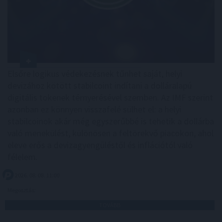
Elsőre logikus védekezésnek tűnhet saját, helyi
devizához kötött stabilcoint indítani a dolláralapú
digitális tokenek térnyerésével szemben. Az IMF szerint
azonban ez könnyen visszafelé sülhet el: a helyi
stabilcoinok akár még egyszerűbbé is tehetik a dollárba
való menekülést, különösen a feltörekvő piacokon, ahol
eleve erős a devizagyengüléstől és inflációtól való
félelem.
2026. 08. 08. 11:00
Megosztás:
TOVÁBB