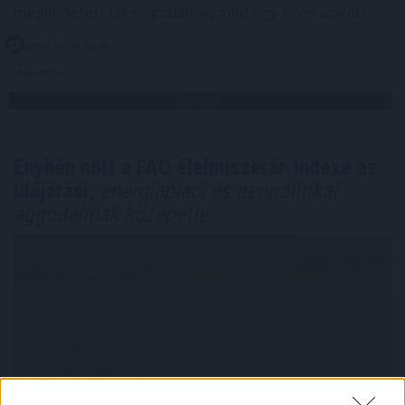
meghirdetett lakóingatlanok, mint egy évvel ezelőtt.
2026. 08. 08. 06:00
Megosztás:
TOVÁBB
Enyhén nőtt a FAO élelmiszerár-indexe az
időjárási,
energiapiaci és geopolitikai
aggodalmak közepette