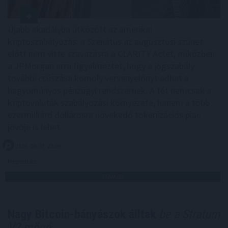
Újabb akadályba ütközött az amerikai
kriptoszabályozás: a Szenátus az augusztusi szünet
előtt nem vitte szavazásra a CLARITY Actet, miközben
a JPMorgan arra figyelmeztet, hogy a jogszabály
további csúszása komoly versenyelőnyt adhat a
hagyományos pénzügyi rendszernek. A tét nemcsak a
kriptovaluták szabályozási környezete, hanem a több
ezermilliárd dollárosra növekedő tokenizációs piac
jövője is lehet.
2026. 08. 07. 23:59
Megosztás:
TOVÁBB
Nagy Bitcoin-bányászok álltak
be a Stratum
V2 mögé