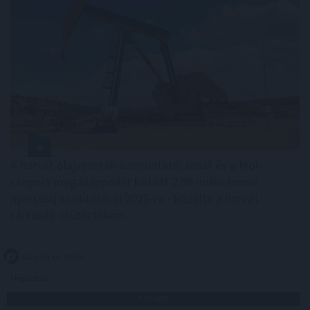
A horvát olajvezeték-üzemeltető Janaf és a Mol-
csoport megállapodást kötött 2,05 millió tonna
nyersolaj szállításáról 2026-ra - közölte a horvát
társaság csütörtökön.
2026. 08. 07. 20:00
Megosztás:
TOVÁBB