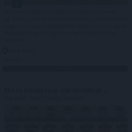
Minden korábbinál hamarabb kezdődik a közvetlen
agrártámogatások előlegfizetése idén, az utalások már
augusztus közepén indulhatnak - jelentette be az agrár-
és élelmiszer-gazdasági miniszter videóüzenetben
pénteken.
2026. 08. 08. 07:00
Megosztás:
TOVÁBB
Ebben a megyében már olcsóbbak
a
lakások, mint tavaly ilyenkor