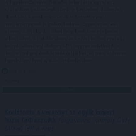
is figyelembe véve. Bár első pillantásra egyszerű
százalékos mutatónak tűnik, a háttérben hitelezési,
likviditási, kereskedési és akár derivatív piaci
mechanizmusok is működhetnek. Éppen ezért két
azonos APY-t kínáló lehetőség kockázata teljesen
eltérő lehet. Az alábbi elemzés közérthetően mutatja
be, mit jelent a stabilcoin APY, hogyan keletkezik a
hozam, milyen kockázatokkal járhat, és mire érdemes
figyelni egy ilyen ajánlat értékelésekor.
2026. 08. 07. 19:00
Megosztás:
TOVÁBB
Korlátozta a versenyt az egyik ismert
hazai fodrászcikk
forgalmazó, komoly GVH-
bírság lett a vége