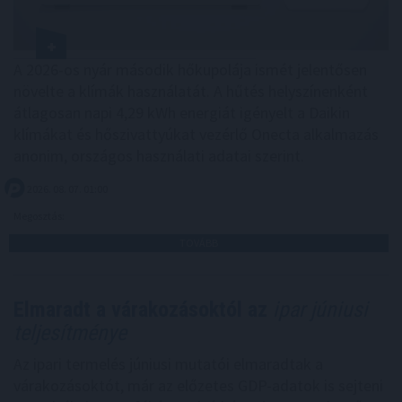
A 2026-os nyár második hőkupolája ismét jelentősen
növelte a klímák használatát. A hűtés helyszínenként
átlagosan napi 4,29 kWh energiát igényelt a Daikin
klímákat és hőszivattyúkat vezérlő Onecta alkalmazás
anonim, országos használati adatai szerint.
2026. 08. 07. 01:00
Megosztás:
TOVÁBB
Elmaradt a várakozásoktól az
ipar júniusi
teljesítménye
Az ipari termelés júniusi mutatói elmaradtak a
várakozásoktót, már az előzetes GDP-adatok is sejteni