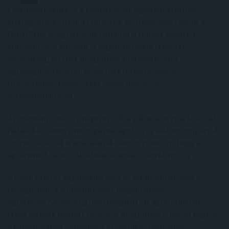
szakmabelieknek és a kívülállóknak egyaránt érdemes
ellátogatniuk - írták a szervezők. Közleményük szerint a
Pápai Expo és Agrárpiknik bemutatja többek között a
klímaváltozás hatásait, a jégkármérséklő rendszer
működését, lesznek programok állatvédelemről,
agrárdigitalizációról, rendeznek termelői piacot,
főzőversenyt, koncerteket, vadászkutya- és
sólyombemutatót.
Az esemény évek óta népszerűsíti a pályaválasztás előtt álló
fiatalok körében a mezőgazdaságot és az élelmiszeripart. A
szervezők ezzel is arra akarják őket ösztönözni, hogy az
agráriumot válasszák a hivatásuknak - tették hozzá.
A Pápai Expo és Agrárpiknik idén 26. alkalommal várja a
látogatókat. A dunántúli város hagyományos
agrárrendezvénye 2021-ben megújult, az agrárszakmai
rendezvények mellett népszerű programok is helyet kaptak
a kímnálatában - olvasható az esemény honlapján.