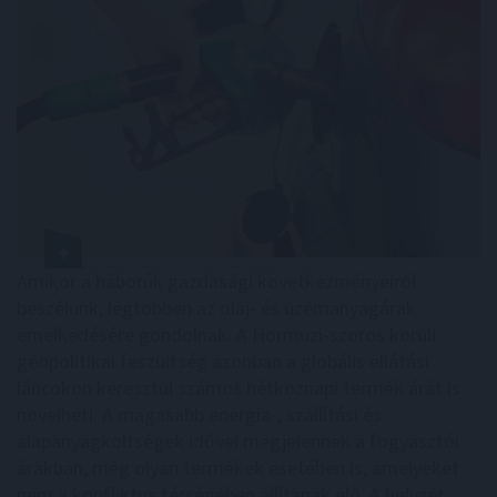
Amikor a háborúk gazdasági következményeiről
beszélünk, legtöbben az olaj- és üzemanyagárak
emelkedésére gondolnak. A Hormuzi-szoros körüli
geopolitikai feszültség azonban a globális ellátási
láncokon keresztül számos hétköznapi termék árát is
növelheti. A magasabb energia-, szállítási és
alapanyagköltségek idővel megjelennek a fogyasztói
árakban, még olyan termékek esetében is, amelyeket
nem a konfliktus térségében állítanak elő. A helyzet