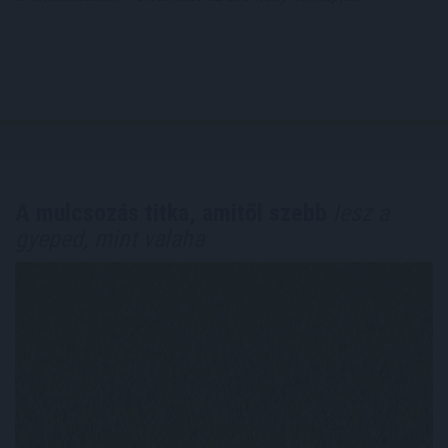
A mulcsozás titka, amitől szebb
lesz a
gyeped, mint valaha