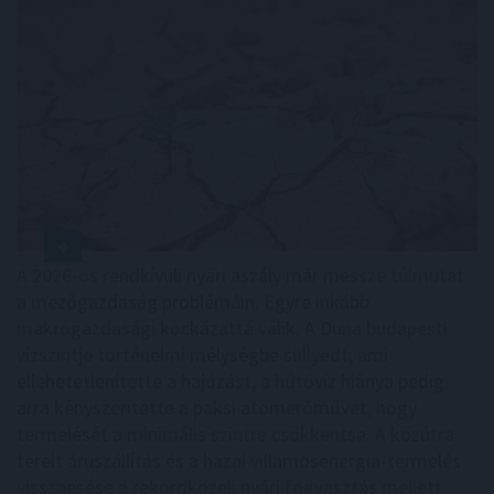
A 2026-os rendkívüli nyári aszály már messze túlmutat
a mezőgazdaság problémáin. Egyre inkább
makrogazdasági kockázattá válik. A Duna budapesti
vízszintje történelmi mélységbe süllyedt, ami
ellehetetlenítette a hajózást, a hűtővíz hiánya pedig
arra kényszerítette a paksi atomerőművet, hogy
termelését a minimális szintre csökkentse. A közútra
terelt áruszállítás és a hazai villamosenergia-termelés
visszaesése a rekordközeli nyári fogyasztás mellett