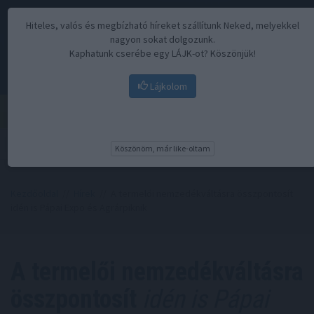
Hiteles, valós és megbízható híreket szállítunk Neked, melyekkel
nagyon sokat dolgozunk.
Kaphatunk cserébe egy LÁJK-ot? Köszönjük!
Lájkolom
Menü
Köszönöm, már like-oltam
Kezdőoldal
//
Hírek
// A termelői nemzedékváltásra összpontosít
idén is Pápai Expo és Agrárpiknik
A termelői nemzedékváltásra
összpontosít
idén is Pápai