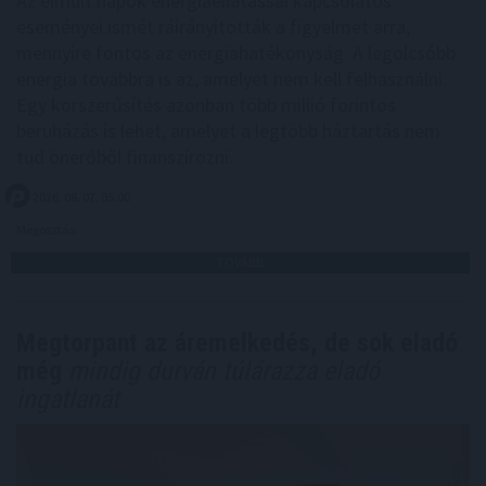
Az elmúlt napok energiaellátással kapcsolatos
eseményei ismét ráirányították a figyelmet arra,
mennyire fontos az energiahatékonyság. A legolcsóbb
energia továbbra is az, amelyet nem kell felhasználni.
Egy korszerűsítés azonban több millió forintos
beruházás is lehet, amelyet a legtöbb háztartás nem
tud önerőből finanszírozni.
2026. 08. 07. 05:00
Megosztás:
TOVÁBB
Megtorpant az áremelkedés, de sok eladó
még
mindig durván túlárazza eladó
ingatlanát