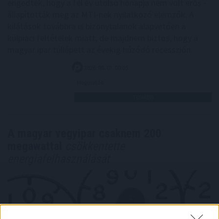
engedték, hogy a fél év utolsó hónapja nem volt erős -
állapították meg az MTI-nek nyilatkozó elemzők. A
kilátások továbbra is bizonytalanok alapvetően a
külpiaci feltételek miatt, de majdnem biztos, hogy a
magyar ipar túllépett az évekig húzódó recesszión.
2026. 08. 07. 00:05
Megosztás:
TOVÁBB
A magyar vegyipar csaknem 200
megawattal
csökkentette
energiafelhasználását