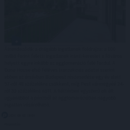
Átrendeződik a drágább ingatlanok földrajza: a 100
millió forint feletti ingatlanok iránti kereslet a főváros
helyett egyre inkább az agglomeráció felé fordul. A
Duna House első féléves tranzakciós adatai szerint
ebben az ársávban Budapest részesedése egy év alatt
57-ről 48 százalékra csökkent, míg Pest vármegyéé 24-
ről 33 százalékra nőtt. A háttérben egyszerű ok áll:
ugyanabból a pénzből az agglomerációban nagyobb
ingatlan vásárolható.
2026. 08. 06. 18:00
Megosztás: