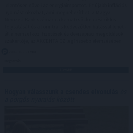
jelentősen növeli az energiaimportot. Ez újabb inflációs
nyomást okozhat, ami megnehezítheti a Magyar
Nemzeti Bank számára a kamatcsökkentési ciklus
folytatását és a forintra is kedvezőtlen hatással lehet -
áll a nemzetközi fizetések és devizapiaci megoldások
szakértője, az AKCENTA CZ legfrissebb elemzésében.
2026. 08. 06. 17:00
Megosztás:
TOVÁBB
Hogyan válasszunk a csendes elvonulás
és
a pörgős nyaralás között