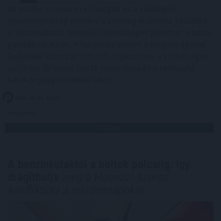
Az aszály, a növekvő költségek és a csökkenő
jövedelmezőség ellenére a csemegekukorica továbbra
is kiszámítható termelési lehetőséget jelenthet a hazai
gazdálkodóknak. A Syngenta szerint a magyar ágazat
jövőjének kulcsa az öntözés fejlesztése, a szélsőséges
időjárást jól viselő fajták használata és a termelési
hatékonyság növelése lehet.
2026. 08. 06. 20:00
Megosztás:
TOVÁBB
A benzinkutaktól a boltok polcaiig: így
drágíthatja
meg a Hormuzi-szoros
konfliktusa a mindennapokat