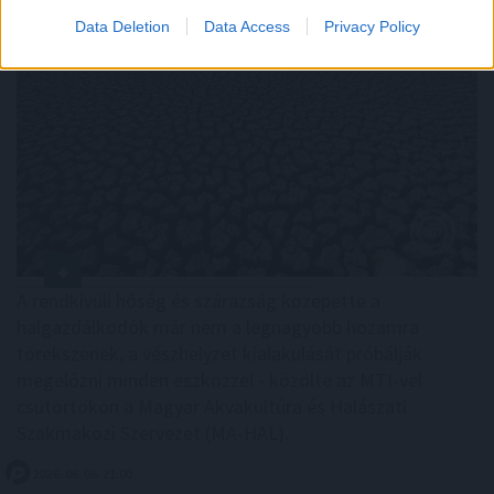
Data Deletion
Data Access
Privacy Policy
A rendkívüli hőség és szárazság közepette a
halgazdálkodók már nem a legnagyobb hozamra
törekszenek, a vészhelyzet kialakulását próbálják
megelőzni minden eszközzel - közölte az MTI-vel
csütörtökön a Magyar Akvakultúra és Halászati
Szakmaközi Szervezet (MA-HAL).
2026. 08. 06. 21:00