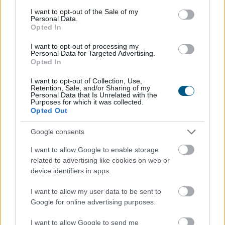
TOVÁBB
consent section.
I want to opt-out of the Sale of my
Personal Data.
Opted In
Így változtatja meg a fizetésemelési
I want to opt-out of processing my
tárgyalásokat a bértranszparencia
Personal Data for Targeted Advertising.
Opted In
I want to opt-out of Collection, Use,
Retention, Sale, and/or Sharing of my
Personal Data that Is Unrelated with the
Purposes for which it was collected.
Opted Out
Google consents
I want to allow Google to enable storage
related to advertising like cookies on web or
device identifiers in apps.
I want to allow my user data to be sent to
Google for online advertising purposes.
Magyarországon is új korszakot hoz az Európai Unió
I want to allow Google to send me