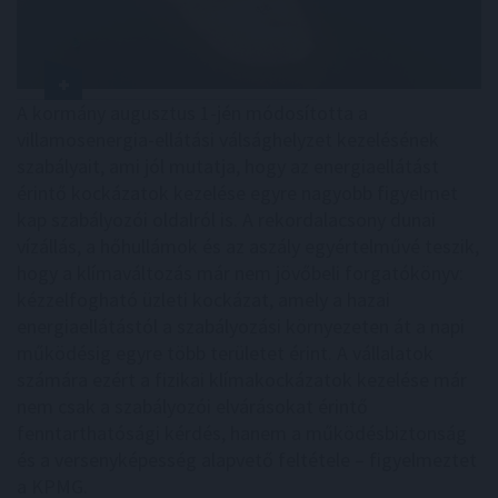
A kormány augusztus 1-jén módosította a
villamosenergia-ellátási válsághelyzet kezelésének
szabályait, ami jól mutatja, hogy az energiaellátást
érintő kockázatok kezelése egyre nagyobb figyelmet
kap szabályozói oldalról is. A rekordalacsony dunai
vízállás, a hőhullámok és az aszály egyértelművé teszik,
hogy a klímaváltozás már nem jövőbeli forgatókönyv:
kézzelfogható üzleti kockázat, amely a hazai
energiaellátástól a szabályozási környezeten át a napi
működésig egyre több területet érint. A vállalatok
számára ezért a fizikai klímakockázatok kezelése már
nem csak a szabályozói elvárásokat érintő
fenntarthatósági kérdés, hanem a működésbiztonság
és a versenyképesség alapvető feltétele – figyelmeztet
a KPMG.