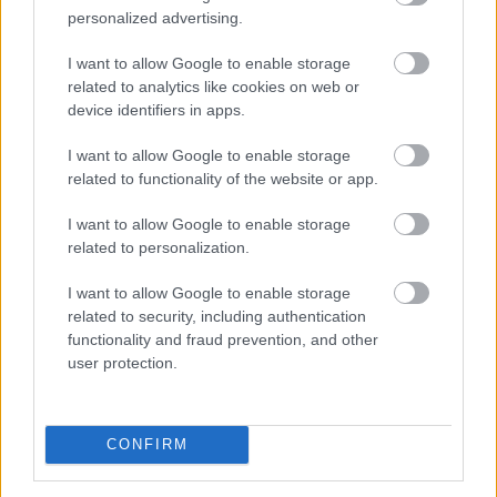
bértranszparencia-szabályozása, amely minden
personalized advertising.
eddiginél átláthatóbbá teszi a vállalati javadalmazást: a
munkavállalók ezentúl joggal kérhetik ki
I want to allow Google to enable storage
related to analytics like cookies on web or
munkáltatójuktól az azonos értékű munkát végzők
device identifiers in apps.
átlagos bérét. A WHC szakértői arra figyelmeztetnek,
hogy az új irányelv nemcsak a bértárgyalások
I want to allow Google to enable storage
dinamikáját változtatja meg, de komoly
related to functionality of the website or app.
adminisztrációs és kulturális felkészülést is megkövetel
a hazai cégektől.
I want to allow Google to enable storage
related to personalization.
2026. 08. 06. 22:00
I want to allow Google to enable storage
Megosztás:
related to security, including authentication
TOVÁBB
functionality and fraud prevention, and other
user protection.
A vészhelyzet elkerülésén
dolgoznak a
halgazdálkodók
CONFIRM