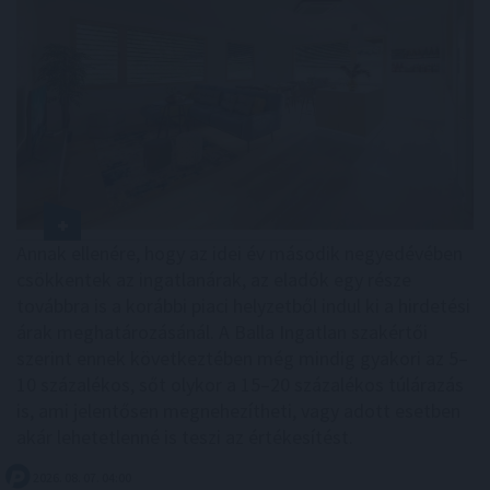
Annak ellenére, hogy az idei év második negyedévében
csökkentek az ingatlanárak, az eladók egy része
továbbra is a korábbi piaci helyzetből indul ki a hirdetési
árak meghatározásánál. A Balla Ingatlan szakértői
szerint ennek következtében még mindig gyakori az 5–
10 százalékos, sőt olykor a 15–20 százalékos túlárazás
is, ami jelentősen megnehezítheti, vagy adott esetben
akár lehetetlenné is teszi az értékesítést.
2026. 08. 07. 04:00