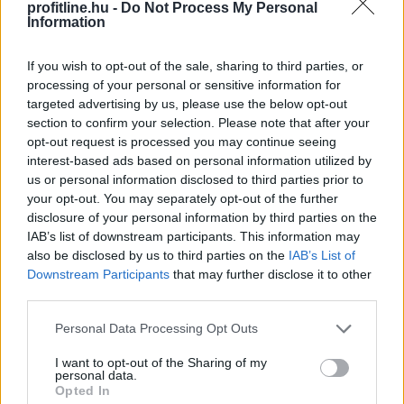
profitline.hu -
Do Not Process My Personal
Information
If you wish to opt-out of the sale, sharing to third parties, or
processing of your personal or sensitive information for
targeted advertising by us, please use the below opt-out
section to confirm your selection. Please note that after your
opt-out request is processed you may continue seeing
interest-based ads based on personal information utilized by
A Magyar Vegyipari Szövetség (MAVESZ) tagvállalatai
us or personal information disclosed to third parties prior to
csaknem 200 megawattal (MW) csökkentették
your opt-out. You may separately opt-out of the further
villamosenergia-felhasználásukat és jelentősen
disclosure of your personal information by third parties on the
visszafogták vízfelhasználásukat is a tagoktól
IAB’s list of downstream participants. This information may
also be disclosed by us to third parties on the
IAB’s List of
beérkezett információk alapján, ez a felhasználás-
Downstream Participants
that may further disclose it to other
csökkentés az országosan elért eredmények mintegy
third parties.
25 százalékát teszi ki - közölte a szervezet csütörtökön
az MTI-vel.
Please note that this website/app uses one or more Google
Personal Data Processing Opt Outs
services and may gather and store information including but
2026. 08. 06. 23:00
not limited to your visit or usage behaviour. You may click to
I want to opt-out of the Sharing of my
personal data.
grant or deny consent to Google and its third-party tags to
Megosztás:
Opted In
use your data for below specified purposes in below Google