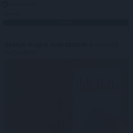
2026. 08. 06. 16:45
Megosztás:
TOVÁBB
Gyenge magyar makroadatok
a második
negyedévre