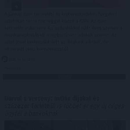
A júniusi ipari termelési és kiskereskedelmi forgalmi
adatokat tette ma reggel közzé a KSH. Az ipari
termelés volumene 4,1 százalékkal nőtt éves szinten a
munkanaphatástól megtisztított adatok szerint. Az
adat jóval kedvezőbb lett az általunk vártnál, de
elmaradt piaci konszenzustól.
2026. 08. 06. 16:00
Megosztás:
TOVÁBB
Durvul a verseny: nullás díjakat és
százezer forintnál
is többet ér egy új céges
ügyfél a bankoknak