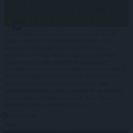
A robotfűnyíró mikro-nyírása: A robot nem hetente
egyszer nyírja le a pázsitot, hanem naponta vagy
kétnaponta végighalad a gyep egészén. Nem
centimétereket vág, hanem csupán 1-2 millimétert
csippent le a fűszálak végéből. Mivel a levágott
darabkák mikroszkopikus méretűek, nem maradnak a
fűszálak tetején. Azonnal lehullanak a fűszálak közé,
közvetlenül a talaj felszínére. Mivel szinte teljes
egészében vízből és szerves anyagból állnak, napokon -
sőt, a meleg nyári napokon órákon - belül teljesen
elbomlanak és nyomtalanul eltűnnek.
2026. 08. 07. 06:00
Megosztás: