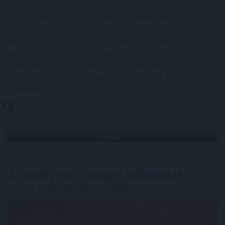
időszaka, a digitális gazdaság azonban alaposan átírta
ezt a képet. Ma már több olyan bevételi lehetőség
létezik, amelyhez elegendő egy laptop,
internetkapcsolat és naponta néhány szabad óra. A cél
persze nem az, hogy a pihenés második műszakká
változzon, hanem az, hogy az utazás mellett is
maradjon egy kiszámítható vagy legalább kiegészítő
jövedelem.
2026. 08. 06. 17:15
Megosztás:
TOVÁBB
Az aszály már a magyar vállalatokat
és a
forint árfolyamát is sújtja