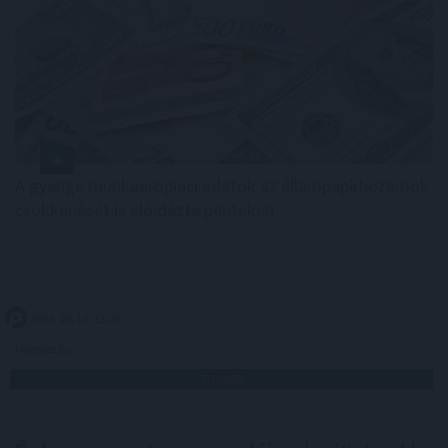
A gyenge munkaerőpiaci adatok az állampapírhozamok
csökkenését is előidézte pénteken.
2026. 08. 10. 12:00
Megosztás:
TOVÁBB