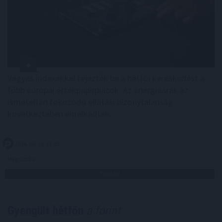
Vegyes indexekkel fejezték be a hétfői kereskedést a
főbb európai értékpapírpiacok. Az energiaárak az
ismételten fokozódó ellátási bizonytalanság
következtében emelkedtek.
2026. 08. 10. 21:00
Megosztás:
TOVÁBB
Gyengült hétfőn
a forint