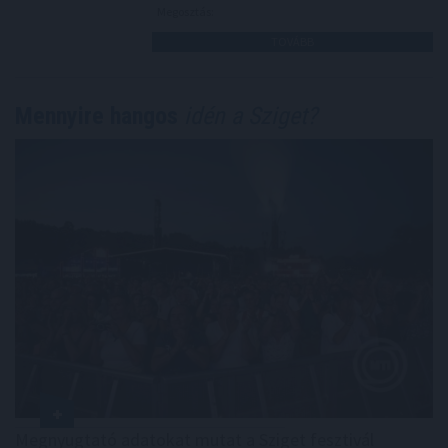
Megosztás:
TOVÁBB
Mennyire hangos
idén a Sziget?
Megnyugtató adatokat mutat a Sziget fesztivál