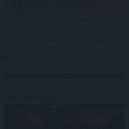
A csomagolóipar a legstabilabb és legnagyobb
növekedési lehetőségeket kínáló befektetési területek
közé tartozik, fejlődése pedig szorosan követi a
világgazdasági folyamatokat. Ha megbízható alapokra
épülő, hosszú távú befektetést keresel, érdemes
közelebbről is megismerned ezt a szektort.
2026. 08. 10. 11:30
Megosztás:
TOVÁBB
Mire számíthatnak
a befektetők?