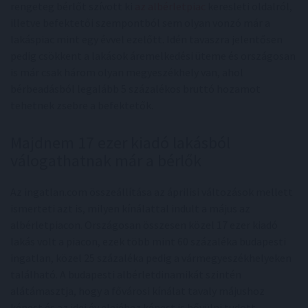
rengeteg bérlőt szívott ki
az albérletpiac
keresleti oldalról,
illetve befektetői szempontból sem olyan vonzó már a
lakáspiac mint egy évvel ezelőtt. Idén tavaszra jelentősen
pedig csökkent a lakások áremelkedési üteme és országosan
is már csak három olyan megyeszékhely van, ahol
bérbeadásból legalább 5 százalékos bruttó hozamot
tehetnek zsebre a befektetők.
Majdnem 17 ezer kiadó lakásból
válogathatnak már a bérlők
Az ingatlan.com összeállítása az áprilisi változások mellett
ismerteti azt is, milyen kínálattal indult a május az
albérletpiacon. Országosan összesen közel 17 ezer kiadó
lakás volt a piacon, ezek több mint 60 százaléka budapesti
ingatlan, közel 25 százaléka pedig a vármegyeszékhelyeken
található. A budapesti albérletdinamikát szintén
alátámasztja, hogy a fővárosi kínálat tavaly májushoz
képest és az idei év elejéhez képest is bővülni tudott.