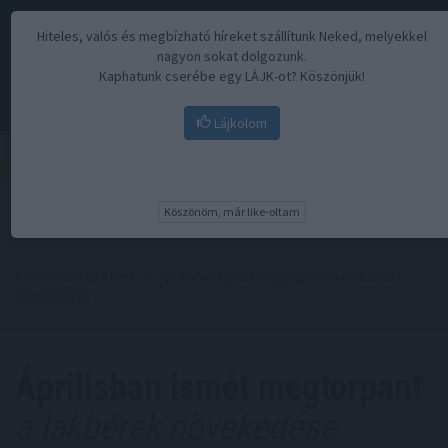
Hiteles, valós és megbízható híreket szállítunk Neked, melyekkel
nagyon sokat dolgozunk.
Kaphatunk cserébe egy LÁJK-ot? Köszönjük!
Lájkolom
Menü
Köszönöm, már like-oltam
Kezdőoldal
//
Hírek
// Áprilisban ismét megtorpant a lakbérek
növekedése
Áprilisban ismét megtorpant
a lakbérek növekedése