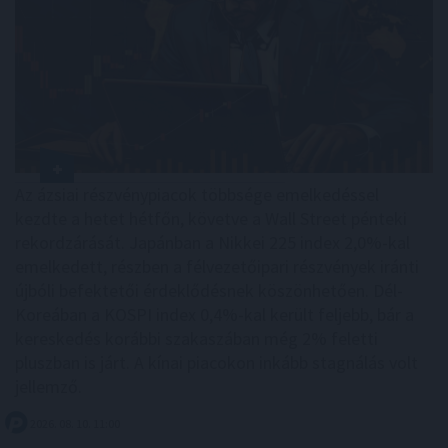
Az ázsiai részvénypiacok többsége emelkedéssel
kezdte a hetet hétfőn, követve a Wall Street pénteki
rekordzárását. Japánban a Nikkei 225 index 2,0%-kal
emelkedett, részben a félvezetőipari részvények iránti
újbóli befektetői érdeklődésnek köszönhetően. Dél-
Koreában a KOSPI index 0,4%-kal került feljebb, bár a
kereskedés korábbi szakaszában még 2% feletti
pluszban is járt. A kínai piacokon inkább stagnálás volt
jellemző.
2026. 08. 10. 11:00