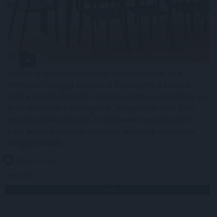
Amikor a nyári esték melege elcsendesedik, és a
természet hangjai átveszik a főszerepet, a kertünk
válik a családi és baráti összejövetelek központjává. Az
ilyen pillanatok különlegesek, de vajon mi teszi őket
igazán emlékezetessé? Az ízlésesen megválasztott
kerti bútorok jelentős szerepet játszanak ezekben a
hangulatokban.
2026. 08. 10. 10:30
Megosztás:
TOVÁBB