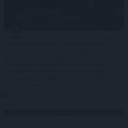
A Tether 1,75 milliárd USDT tokent vont ki véglegesen a
forgalomból egy jelentős tokenégetés keretében. A
tranzakció a Tether Treasury tárcájából történt, és
ekkora összeg már a stabilcoinpiac likviditása
szempontjából is figyelemre méltó. Bár a lépés
önmagában nem jelez előre konkrét piaci irányt, jól
mutatja, hogyan szabályozza a Tether az USDT
kínálatát a kereslet és a visszaváltások függvényében.
2026. 08. 10. 19:00
Megosztás:
TOVÁBB