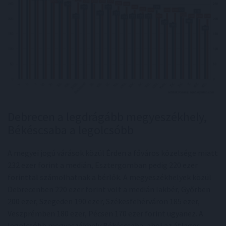
Debrecen a legdrágább megyeszékhely,
Békéscsaba a legolcsóbb
A megyei jogú várások közül Érden a főváros közelsége miatt
232 ezer forint a medián, Esztergomban pedig 220 ezer
forinttal számolhatnak a bérlők. A megyeszékhelyek közül
Debrecenben 220 ezer forint volt a medián lakbér, Győrben
200 ezer, Szegeden 190 ezer, Székesfehérváron 185 ezer,
Veszprémben 180 ezer, Pécsen 170 ezer forint ugyanez. A
legolcsóbb megyeszékhely Békéscsaba, ahol az átlagos