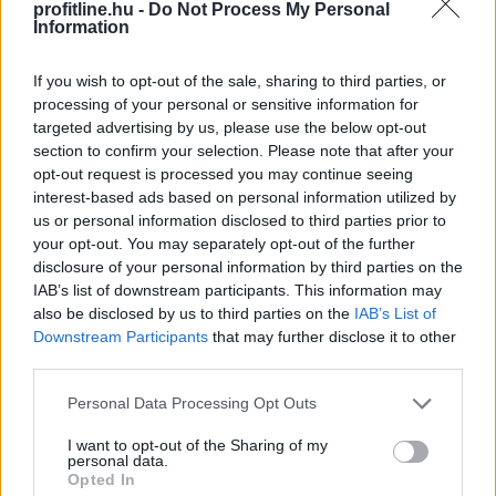
profitline.hu -
Do Not Process My Personal
Megosztás:
Information
TOVÁBB
If you wish to opt-out of the sale, sharing to third parties, or
processing of your personal or sensitive information for
Így néz ki most a magyar államháztartás
targeted advertising by us, please use the below opt-out
egyenlege: nem jól...
section to confirm your selection. Please note that after your
opt-out request is processed you may continue seeing
interest-based ads based on personal information utilized by
us or personal information disclosed to third parties prior to
your opt-out. You may separately opt-out of the further
disclosure of your personal information by third parties on the
IAB’s list of downstream participants. This information may
also be disclosed by us to third parties on the
IAB’s List of
Downstream Participants
that may further disclose it to other
third parties.
Please note that this website/app uses one or more Google
Personal Data Processing Opt Outs
services and may gather and store information including but
not limited to your visit or usage behaviour. You may click to
I want to opt-out of the Sharing of my
personal data.
grant or deny consent to Google and its third-party tags to
Opted In
use your data for below specified purposes in below Google