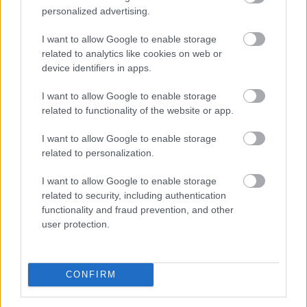
personalized advertising.
I want to allow Google to enable storage
related to analytics like cookies on web or
device identifiers in apps.
I want to allow Google to enable storage
related to functionality of the website or app.
I want to allow Google to enable storage
related to personalization.
I want to allow Google to enable storage
related to security, including authentication
functionality and fraud prevention, and other
A Tron (TRX) hálózatára mintegy 2,2 milliárd dollárnyi új
user protection.
stabilcoin érkezett alig egy hónap alatt, miközben a
teljes stabilcoinpiac ugyanebben az időszakban
zsugorodott. A folyamat tovább erősíti a Tron szerepét
CONFIRM
a dollárhoz kötött digitális eszközök egyik
legfontosabb elszámolási hálózataként, különösen az