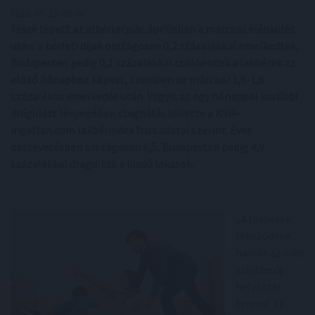
2026. 05. 12. 05:00
Fékre lépett az albérletpiac áprilisban a márciusi élénkülés
után: a bérleti díjak országosan 0,2 százalékkal emelkedtek,
Budapesten pedig 0,1 százalékkal csökkentek a lakbérek az
előző hónaphoz képest, szemben az márciusi 1,6-1,6
százalékos emelkedés után. Vagyis az egy hónappal korábbi
drágulást lényegében stagnálás követte a KSH–
ingatlan.com lakbérindex friss adatai szerint. Éves
összevetésben országosan 6,5, Budapesten pedig 4,9
százalékkal drágultak a kiadó lakások.
„A lakbérek
fékeződése
havi és az éves
szinten új
helyzetet
teremt az