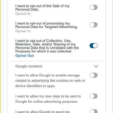
consent section.
I want to opt-out of the Sale of my
Personal Data.
Opted In
I want to opt-out of processing my
Personal Data for Targeted Advertising.
Opted In
Július végéig (hét hónap alatt) az államháztartás
I want to opt-out of Collection, Use,
központi alrendszere 2857,9 milliárd forintos hiánnyal
Retention, Sale, and/or Sharing of my
Personal Data that Is Unrelated with the
zárt, ez a költségvetési törvényben szereplő éves
Purposes for which it was collected.
Opted Out
hiánycél 67,7%-a.
Google consents
2026. 08. 10. 16:00
I want to allow Google to enable storage
Megosztás:
related to advertising like cookies on web or
device identifiers in apps.
TOVÁBB
I want to allow my user data to be sent to
Google for online advertising purposes.
2,2 milliárd dollárnyi stabilcoin érkezett
a
Tron hálózatára egy hónap alatt
I want to allow Google to send me