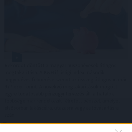
Rekordot döntött a magyar huszonévesek átlagos
megtakarítása. A K&H ifjúsági index második
negyedéves felmérése szerint az összeg átlagosan már
977 ezer forint. A növekvő megtakarítások mögött
egyre tudatosabb pénzügyi tervezés áll: a fiatalok
többsége már rendelkezik félretett pénzzel, amelyet
elsősorban lakáscélra, utazásra vagy autóvásárlásra
szán.
2026. 08. 10. 17:00