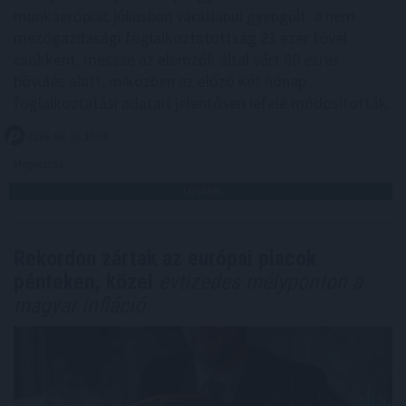
munkaerőpiac júliusban váratlanul gyengült: a nem
mezőgazdasági foglalkoztatottság 23 ezer fővel
csökkent, messze az elemzők által várt 80 ezres
bővülés alatt, miközben az előző két hónap
foglalkoztatási adatait jelentősen lefelé módosították.
2026. 08. 10. 10:00
Megosztás:
TOVÁBB
Rekordon zártak az európai piacok
pénteken, közel
évtizedes mélyponton a
magyar infláció