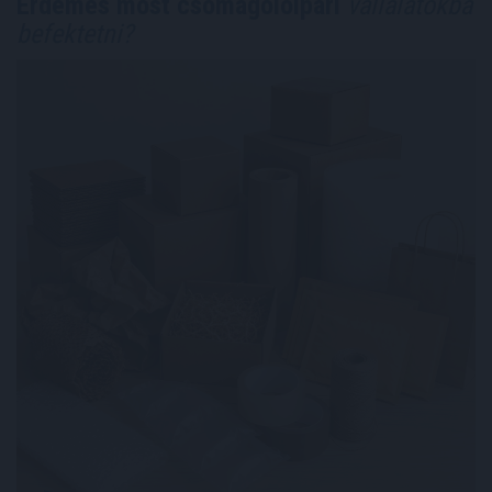
Érdemes most csomagolóipari
vállalatokba
befektetni?