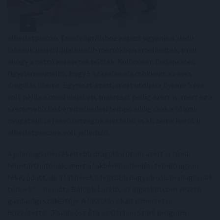
albérletpiacon. Tavaly áprilishoz képest ugyanis a kiadó
lakások bérleti díjai kisebb mértékben emelkedtek, mint
ahogy a nettó keresetek nőttek. Különösen Budapesten
figyelemreméltó, hogy 5 százalék alá csökkent az éves
drágulás üteme. Egyrészt azért, mert utoljára ilyenre 5 éve
volt példa a covid idejében, másrészt pedig azért is, mert ez a
szerényebb lakbéremelkedési tempó eddig csak a tőlünk
nyugatabbra fekvő országok érettebb és kiszámíthatóbb
albérletpiacaira volt jellemző.
A jelenlegi mérsékeltebb drágulási ütem azért is tűnik
fenntarthatónak, mert a lakbéremelkedési tempó ugyan
fékeződött, de a lakbérek a legtöbb nagyvárosban magasnak
tűnnek.” – mondta Balogh László, az ingatlan.com vezető
gazdasági szakértője. A lassulás okait ismertetve
hozzátette: „Tavaly ősz óta az Otthon Start program