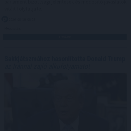
parlament bizottsági jelentések és módosító javaslatok
vitáit folytatja le.
2026. 08. 10. 08:05
Megosztás:
TOVÁBB
Sakkjátszmához hasonlította Donald Trump
az Iránnal zajló alkufolyamatot