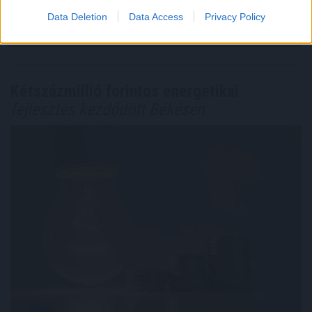
Data Deletion
Data Access
Privacy Policy
Megosztás:
TOVÁBB
Kétszázmillió forintos energetikai
fejlesztés kezdődött Békésen