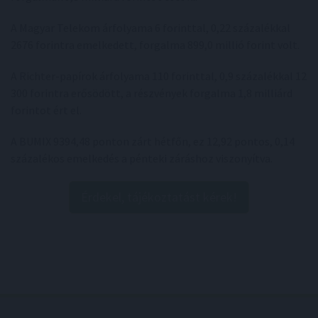
A Magyar Telekom árfolyama 6 forinttal, 0,22 százalékkal
2676 forintra emelkedett, forgalma 899,0 millió forint volt.
A Richter-papírok árfolyama 110 forinttal, 0,9 százalékkal 12
300 forintra erősödött, a részvények forgalma 1,8 milliárd
forintot ért el.
A BUMIX 9394,48 ponton zárt hétfőn, ez 12,92 pontos, 0,14
százalékos emelkedés a pénteki záráshoz viszonyítva.
Érdekel, tájékoztatást kérek!