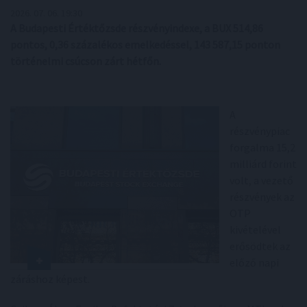
2026. 07. 06. 19:30
A Budapesti Értéktőzsde részvényindexe, a BUX 514,86
pontos, 0,36 százalékos emelkedéssel, 143 587,15 ponton
történelmi csúcson zárt hétfőn.
A
részvénypiac
forgalma 15,2
milliárd forint
volt, a vezető
részvények az
OTP
kivételével
erősödtek az
előző napi
záráshoz képest.