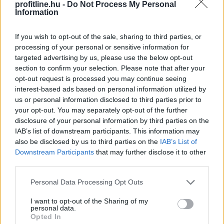
profitline.hu -
Do Not Process My Personal
Information
Negyedével nőtt a használtautó-import,
csökkenőben az itthoni árak
If you wish to opt-out of the sale, sharing to third parties, or
processing of your personal or sensitive information for
targeted advertising by us, please use the below opt-out
section to confirm your selection. Please note that after your
opt-out request is processed you may continue seeing
interest-based ads based on personal information utilized by
us or personal information disclosed to third parties prior to
your opt-out. You may separately opt-out of the further
disclosure of your personal information by third parties on the
IAB’s list of downstream participants. This information may
also be disclosed by us to third parties on the
IAB’s List of
Downstream Participants
that may further disclose it to other
third parties.
Please note that this website/app uses one or more Google
Personal Data Processing Opt Outs
services and may gather and store information including but
A forint erősödésére reagálva negyedével bővült a
not limited to your visit or usage behaviour. You may click to
I want to opt-out of the Sharing of my
használt autók importja Magyarországon az idén,
personal data.
grant or deny consent to Google and its third-party tags to
miközben mérséklődik a piaci árszint; a belföldön
Opted In
use your data for below specified purposes in below Google