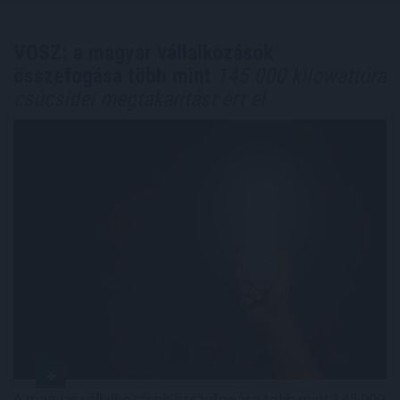
VOSZ: a magyar vállalkozások
összefogása több mint
145 000 kilowattóra
csúcsidei megtakarítást ért el
A magyar vállalkozások összefogása több mint 145 000