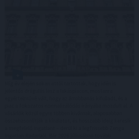
Míg év elején sokan attól tartottak, hogy idén is
jelentős drágulás lesz a lakáspiacon, mostanra
egyértelművé vált, hogy az árrobbanás kifulladt, és a
piac a fokozatos normalizálódás irányába mozdult el. A
vásárlók közül egyre többen kivárnak, alaposabban
összehasonlítják a kínálatot, és hosszabb ideig keresik
a megfelelő ingatlant – derül ki a legfrissebb Zenga
Ingatlan Radarból. Bár 2026 júliusában tovább