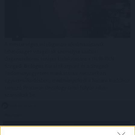
A mesterséges intelligencia alkalmazásának
lehetőségét vizsgálták személyre szabott
daganatellenes terápia kialakítására a HUN-REN
Szegedi Biológiai Kutatóközpont és a Szegedi
Tudományegyetem munkatársai nemzetközi
együttműködésben, eredményeikről a Nature kiadóhoz
tartozó Precision Oncology című folyóiratban
számoltak be.
2026. 08. 08. 13:00
Megosztás:
TOVÁBB