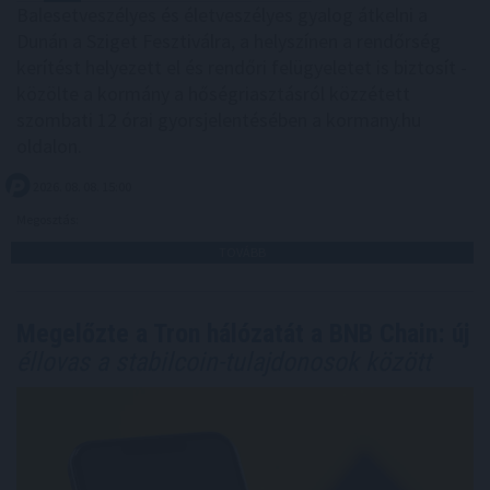
Balesetveszélyes és életveszélyes gyalog átkelni a
Dunán a Sziget Fesztiválra, a helyszínen a rendőrség
kerítést helyezett el és rendőri felügyeletet is biztosít -
közölte a kormány a hőségriasztásról közzétett
szombati 12 órai gyorsjelentésében a kormany.hu
oldalon.
2026. 08. 08. 15:00
Megosztás:
TOVÁBB
Megelőzte a Tron hálózatát a BNB Chain: új
éllovas a stabilcoin-tulajdonosok között