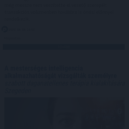
még messze nem veszítette el vezető szerepét:
tranzakciós volumenben továbbra is óriási előnnyel
rendelkezik.
2026. 08. 08. 14:00
Megosztás:
TOVÁBB
A mesterséges intelligencia
alkalmazhatóságát vizsgálták személyre
szabott daganatellenes terápia kialakítására
Szegeden