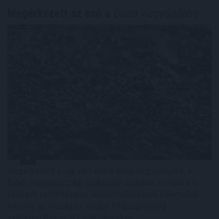
Megérkezett az eső a
Duna vízgyűjtőjére
Megérkezett a rég várt eső a Duna vízgyűjtőjére, a
folyó magyarországi szakaszán azonban továbbra is
csak pár centiméteres vízszintváltozások jellemzőek -
közölte az Országos Vízügyi Főigazgatóság
sajtóosztálya az MTI-vel pénteken.