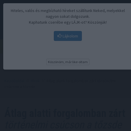
Hiteles, valós és megbízható híreket szállítunk Neked, melyekkel
nagyon sokat dolgozunk.
Kaphatunk cserébe egy LÁJK-ot? Köszönjük!
Lájkolom
Menü
Köszönöm, már like-oltam
Kezdőoldal
//
Hírek
// Átlag alatti forgalomban zárt történelmi
csúcson a tőzsde
Átlag alatti forgalomban zárt
történelmi csúcson a tőzsde