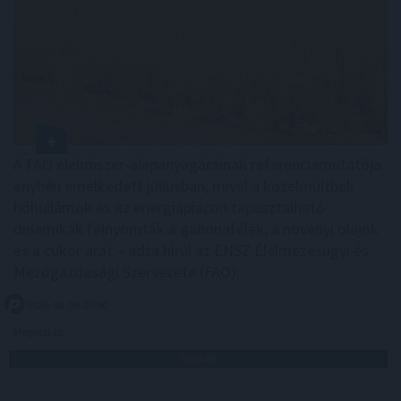
A FAO élelmiszer-alapanyagárainak referenciamutatója
enyhén emelkedett júliusban, mivel a közelmúltbeli
hőhullámok és az energiapiacon tapasztalható
dinamikák felnyomták a gabonafélék, a növényi olajok
és a cukor árát – adta hírül az ENSZ Élelmezésügyi és
Mezőgazdasági Szervezete (FAO).
2026. 08. 08. 05:00
Megosztás:
TOVÁBB