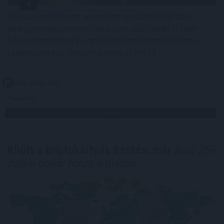
Kétszázmillió forint uniós támogatásból digitális
energiamenedzsment-rendszert alakítanak ki több
közintézményben és egyéb intézményben Békésen -
tájékoztatta az önkormányzat az MTI-t.
2026. 08. 08. 10:00
Megosztás:
TOVÁBB
Kilőtt a kriptokártyás fizetés: már
havi 759
millió dollár forog a piacon