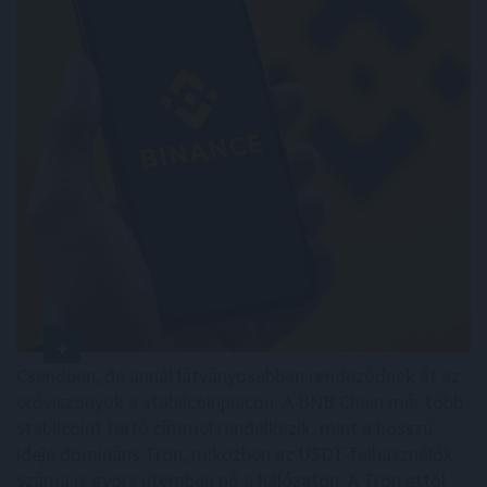
Csendben, de annál látványosabban rendeződnek át az
erőviszonyok a stabilcoinpiacon. A BNB Chain már több
stabilcoint tartó címmel rendelkezik, mint a hosszú
ideje domináns Tron, miközben az USDT-felhasználók
száma is gyors ütemben nő a hálózaton. A Tron ettől