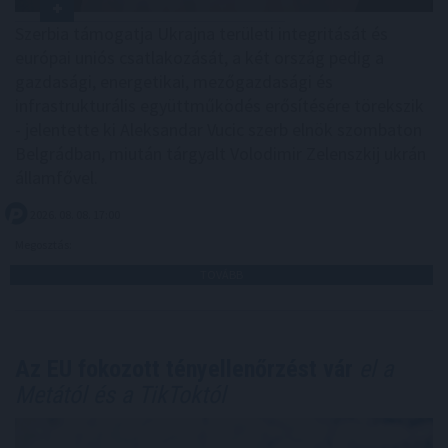
Szerbia támogatja Ukrajna területi integritását és
európai uniós csatlakozását, a két ország pedig a
gazdasági, energetikai, mezőgazdasági és
infrastrukturális együttműködés erősítésére törekszik
- jelentette ki Aleksandar Vucic szerb elnök szombaton
Belgrádban, miután tárgyalt Volodimir Zelenszkij ukrán
államfővel.
2026. 08. 08. 17:00
Megosztás:
TOVÁBB
Az EU fokozott tényellenőrzést vár
el a
Metától és a TikToktól