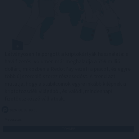
Látványosan felpörgött a kriptokártyák használata: a
havi fizetési volumen már meghaladja a 759 millió
dollárt, miközben a RedotPay vezeti a piacot, és egyre
több új szereplő szerez részesedést. A trend azt
mutatja, hogy a stabilcoinok egyre inkább kilépnek a
kriptotőzsdék világából, és valódi, mindennapi
fizetőeszközzé válhatnak.
2026. 08. 08. 09:00
Megosztás:
TOVÁBB