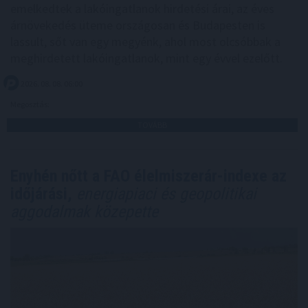
emelkedtek a lakóingatlanok hirdetési árai, az éves
árnövekedés üteme országosan és Budapesten is
lassult, sőt van egy megyénk, ahol most olcsóbbak a
meghirdetett lakóingatlanok, mint egy évvel ezelőtt.
2026. 08. 08. 06:00
Megosztás:
TOVÁBB
Enyhén nőtt a FAO élelmiszerár-indexe az
időjárási,
energiapiaci és geopolitikai
aggodalmak közepette