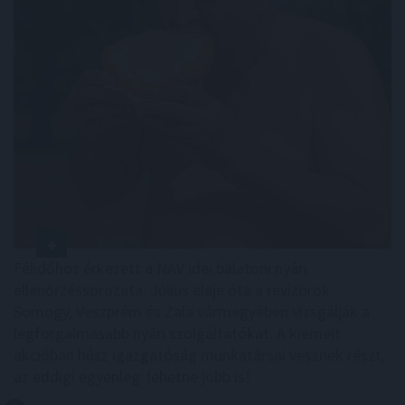
Félidőhöz érkezett a NAV idei balatoni nyári
ellenőrzéssorozata. Július eleje óta a revizorok
Somogy, Veszprém és Zala vármegyében vizsgálják a
legforgalmasabb nyári szolgáltatókat. A kiemelt
akcióban húsz igazgatóság munkatársai vesznek részt,
az eddigi egyenleg: lehetne jobb is!