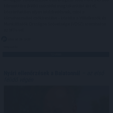
kilowattóra (kWh) csúcsidei megtakarítást ért el,
köszönhetően olyan intézkedésnek, mint a
klímahasználat csökkentése - közölte a Vállalkozók és
Munkáltatók Országos Szövetsége (VOSZ) szombaton
az MTI-vel.
2026. 08. 08. 19:00
Megosztás:
TOVÁBB
Nyári ellenőrzések a Balatonnál
– az első
félidő végén