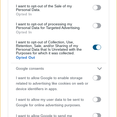
megvásárolt használt járművek ugyanakkor
consent section.
I want to opt-out of the Sale of my
rendelkeznek azzal az előnnyel, hogy a kocsik előélete
Personal Data.
Opted In
ellenőrizhető - állapítja meg a Das WeltAuto az MTI-hez
eljuttatott közleményében.
I want to opt-out of processing my
Personal Data for Targeted Advertising.
2026. 08. 08. 12:00
Opted In
Megosztás:
I want to opt-out of Collection, Use,
Retention, Sale, and/or Sharing of my
TOVÁBB
Personal Data that Is Unrelated with the
Purposes for which it was collected.
Opted Out
Az IMF figyelmeztet: a helyi stabilcoinok
Google consents
felgyorsíthatják a dollárosodást
I want to allow Google to enable storage
related to advertising like cookies on web or
device identifiers in apps.
I want to allow my user data to be sent to
Google for online advertising purposes.
I want to allow Google to send me