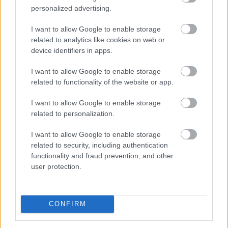
personalized advertising.
I want to allow Google to enable storage
related to analytics like cookies on web or
device identifiers in apps.
I want to allow Google to enable storage
related to functionality of the website or app.
I want to allow Google to enable storage
related to personalization.
Elsőre logikus védekezésnek tűnhet saját, helyi
devizához kötött stabilcoint indítani a dolláralapú
I want to allow Google to enable storage
digitális tokenek térnyerésével szemben. Az IMF szerint
related to security, including authentication
functionality and fraud prevention, and other
azonban ez könnyen visszafelé sülhet el: a helyi
user protection.
stabilcoinok akár még egyszerűbbé is tehetik a dollárba
való menekülést, különösen a feltörekvő piacokon, ahol
eleve erős a devizagyengüléstől és inflációtól való
CONFIRM
félelem.
2026. 08. 08. 11:00