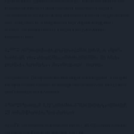
Czibere Ákos, Equilor Befektetési Zrt. elemzője az MTI-nek
elmondta: a pénteki csúcsdöntést követően a vezető
részvények oldalaztak a nap folyamán, érdemi forgalom sem
volt. Hozzátette: a forgalom a nap végére átlag alatt
alakult, hír nem érkezett a vezető részvényekkel
kapcsolatban.
Az OTP-nél jelentősebb profitrealizálás indult, de végül a
bankpapír visszakorrigált a pénteki záróárára, így húzta
pozitív tartományba a részvénypiacot - mondta.
Hozzátette: Európában inkább negatív a hangulat, a nyugat-
európai tőzsdeindexek többsége mínuszban van, és szintén
profitrealizálás kezdődött.
A Mol 28 forinttal, 0,72 százalékkal 3938 forintra erősödött,
1,9 milliárd forintos forgalomban.
Az OTP-részvények ára nem változott, 46 920 forint maradt,
forgalmuk 9,8 milliárd forintot tett ki.