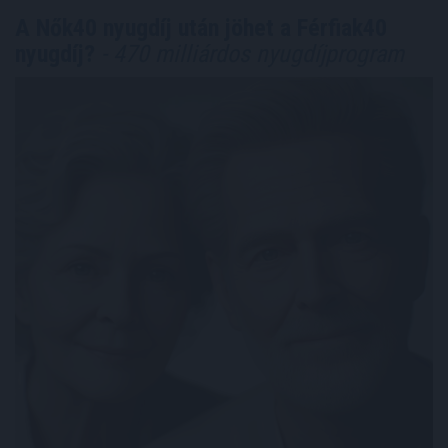
A Nők40 nyugdíj után jöhet a Férfiak40
nyugdíj?
- 470 milliárdos nyugdíjprogram