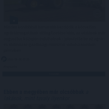
Minden korábbinál hamarabb kezdődik a közvetlen
agrártámogatások előlegfizetése idén, az utalások már
augusztus közepén indulhatnak - jelentette be az agrár-
és élelmiszer-gazdasági miniszter videóüzenetben
pénteken.
2026. 08. 08. 07:00
Megosztás:
TOVÁBB
Ebben a megyében már olcsóbbak
a
lakások, mint tavaly ilyenkor