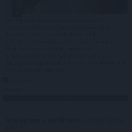
A férfiak számára is megnyitott, negyven év
jogosultsági idő után igénybe vehető nyugdíj első
pillantásra méltányos intézkedésnek tűnhet. A
háttérben meghúzódó pénzügyi következmények
azonban súlyosak lehetnek: Farkas András
nyugdíjszakértő szerint egy ilyen rendszer éves
költsége jelenlegi értéken számolva akár a 470 milliárd
forintot is meghaladhatná.
2026. 08. 08. 02:00
Megosztás:
TOVÁBB
Tényleg nem a sörtől van
a sörhas? Akkor
mitől?