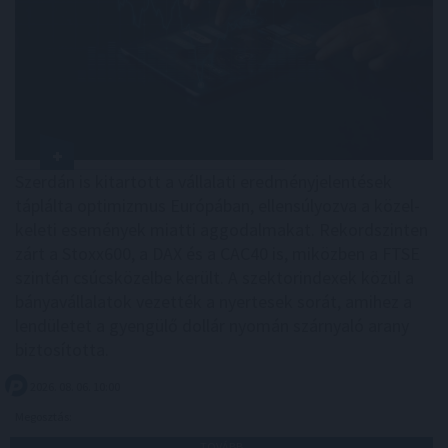
Szerdán is kitartott a vállalati eredményjelentések
táplálta optimizmus Európában, ellensúlyozva a közel-
keleti események miatti aggodalmakat. Rekordszinten
zárt a Stoxx600, a DAX és a CAC40 is, miközben a FTSE
szintén csúcsközelbe került. A szektorindexek közül a
bányavállalatok vezették a nyertesek sorát, amihez a
lendületet a gyengülő dollár nyomán szárnyaló arany
biztosította.
2026. 08. 06. 10:00
Megosztás:
TOVÁBB