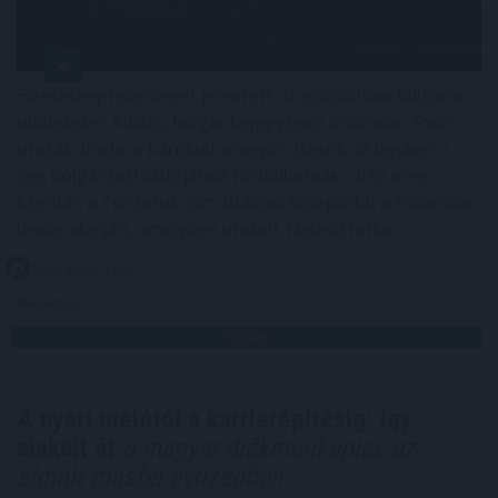
Fizetésképtelenséget jelentett az elsősorban bulgáriai
üdüléseket kínáló, bolgár bejegyzésű Robinson Tours
utazási iroda, a károsult magyar utasok az ügyben a
cég bolgár biztosítójához fordulhatnak - írta meg
szerdán a Turizmus.com utazási szakportál a Robinson
levele alapján, amelyben utasait tájékoztatta.
2026. 08. 06. 13:00
Megosztás:
TOVÁBB
A nyári melótól a karrierépítésig: így
alakult át
a magyar diákmunkapiac az
elmúlt másfél évtizedben