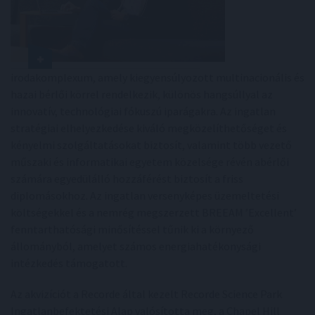
irodakomplexum, amely kiegyensúlyozott multinacionális és
hazai bérlői körrel rendelkezik, különös hangsúllyal az
innovatív, technológiai fókuszú iparágakra. Az ingatlan
stratégiai elhelyezkedése kiváló megközelíthetőséget és
kényelmi szolgáltatásokat biztosít, valamint több vezető
műszaki és informatikai egyetem közelsége révén abérlői
számára egyedülálló hozzáférést biztosít a friss
diplomásokhoz. Az ingatlan versenyképes üzemeltetési
költségekkel és a nemrég megszerzett BREEAM ’Excellent’
fenntarthatósági minősítéssel tűnik ki a környező
állományból, amelyet számos energiahatékonysági
intézkedés támogatott.
Az akvizíciót a Recorde által kezelt Recorde Science Park
Ingatlanbefektetési Alap valósította meg, a Chapel Hill