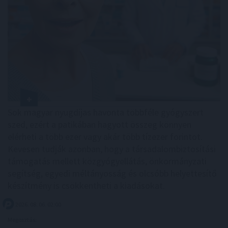
Sok magyar nyugdíjas havonta többféle gyógyszert
szed, ezért a patikában hagyott összeg könnyen
elérheti a több ezer vagy akár több tízezer forintot.
Kevesen tudják azonban, hogy a társadalombiztosítási
támogatás mellett közgyógyellátás, önkormányzati
segítség, egyedi méltányosság és olcsóbb helyettesítő
készítmény is csökkentheti a kiadásokat.
2026. 08. 06. 02:00
Megosztás: