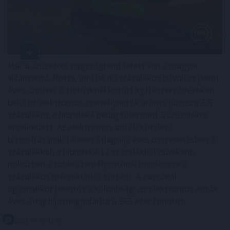
Már a százezres nagyságrend felett van a magyar
villanyautó-flotta, ami bő 40 százalékos bővülést jelent
éves szinten. A Netrisknél kötött kgfb-szerződéseken
belül az elektromos személyautók aránya júniusra 3,6
százalékra, a hibrideké pedig több mint 5 százalékra
emelkedett. Az elektromos autók kötelező
biztosításának féléves átlagdíja éves összevetésben 8
százalékkal, a hibrideké 12 százalékkal csökkent,
miközben a többi személyautónál mindössze 2
százalékos mérséklődés történt. A cascónál
ugyanakkor jelentős a különbség: az elektromos autók
éves átlagdíja meghaladta a 263 ezer forintot.
2026. 08. 05. 21:00