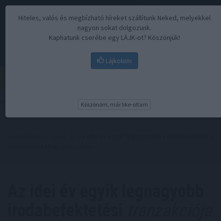
Hiteles, valós és megbízható híreket szállítunk Neked, melyekkel
nagyon sokat dolgozunk.
Kaphatunk cserébe egy LÁJK-ot? Köszönjük!
Lájkolom
Menü
Köszönöm, már like-oltam
Kezdőoldal
//
Hírek
// Az idei év egyik legnagyobb irodabefektetési
tranzakciója Magyarországon
Az idei év egyik legnagyobb
irodabefektetési
tranzakciója