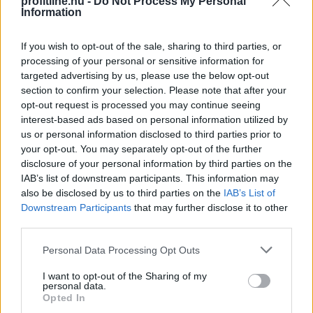
profitline.hu -
Do Not Process My Personal
Information
If you wish to opt-out of the sale, sharing to third parties, or
processing of your personal or sensitive information for
targeted advertising by us, please use the below opt-out
Látványosan, mintegy 2 százalékponttal estek a hosszú
section to confirm your selection. Please note that after your
bankközi referenciakamatok, a piaci lakáshitelek
opt-out request is processed you may continue seeing
átlagkamata azonban továbbra is 6,4 százalék körül
interest-based ads based on personal information utilized by
mozog. Jogosan merül fel a kérdés: mikor jelenik meg
us or personal information disclosed to third parties prior to
a kedvező változás a bankok ajánlataiban, és mekkora
your opt-out. You may separately opt-out of the further
kamatcsökkentésre számíthatnak a hitelfelvevők?
disclosure of your personal information by third parties on the
IAB’s list of downstream participants. This information may
2026. 08. 06. 09:00
also be disclosed by us to third parties on the
IAB’s List of
Downstream Participants
that may further disclose it to other
Megosztás:
third parties.
TOVÁBB
Please note that this website/app uses one or more Google
Personal Data Processing Opt Outs
services and may gather and store information including but
not limited to your visit or usage behaviour. You may click to
I want to opt-out of the Sharing of my
Csekély mértékben nőtt a Magyar Telekom
personal data.
grant or deny consent to Google and its third-party tags to
bevétele
és nyeresége a második
Opted In
use your data for below specified purposes in below Google