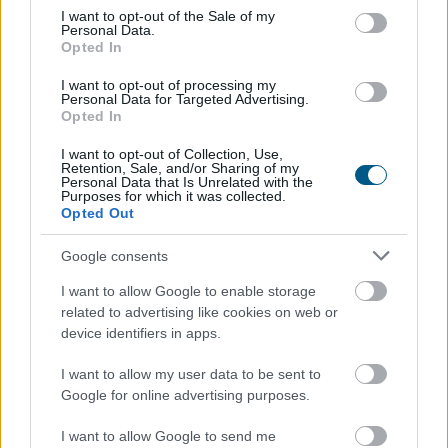
negyedévben
consent section.
I want to opt-out of the Sale of my
Personal Data.
Opted In
I want to opt-out of processing my
Personal Data for Targeted Advertising.
Opted In
I want to opt-out of Collection, Use,
Retention, Sale, and/or Sharing of my
Personal Data that Is Unrelated with the
Purposes for which it was collected.
Opted Out
Google consents
I want to allow Google to enable storage
A Magyar Telekom összes bevétele 0,8 százalékkal,
related to advertising like cookies on web or
device identifiers in apps.
adózott eredménye 0,5 százalékkal nőtt a második
negyedévben 2025 azonos időszakához képest –
I want to allow my user data to be sent to
olvasható a társaság szerdán közzétett jelentésében.
Google for online advertising purposes.
I want to allow Google to send me
2026. 08. 06. 07:00