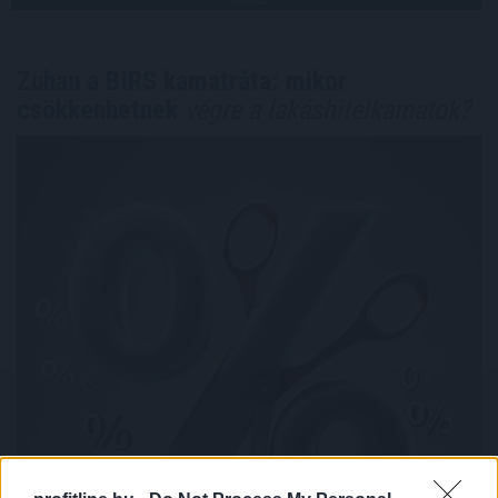
Zuhan a BIRS kamatráta: mikor
csökkenhetnek
végre a lakáshitelkamatok?