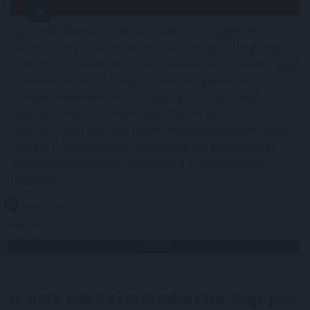
Nyári hőhullámok és tartós aszály idején gyakran
jelennek meg olyan közlemények, amelyek megtiltják a
vezetékes ivóvízzel történő locsolást, autómosást vagy
medencetöltést. A köznyelv ezeket egyszerűen
„vízkorlátozásnak” nevezi, jogilag azonban több,
egymástól eltérő intézkedésről lehet szó. Nem
mindegy, hogy vízhiány miatti települési korlátozásról,
műszaki üzemzavarról, ivóvízminőségi problémáról
vagy mezőgazdasági vízhasználat korlátozásáról
beszélünk.
2026. 08. 06. 01:00
Megosztás:
TOVÁBB
A Tisza-frakció kezdeményezte, hogy jövő