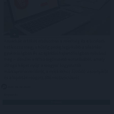
A márkák értékét elsősorban a minőség és a bizalom
határozza meg, a hűség pedig leginkább a vásárlási
gyakoriságban és az ajánlási hajlandóságban nyilvánul
meg – derül ki a Nitro legfrissebb kutatásából, amely
átfogó képet nyújt a magyar fogyasztók
márkapreferenciáiról, a márkákhoz fűződő viszonyáról
és a lojalitás mögött álló motivációkról.
2026. 08. 06. 05:00
Megosztás:
TOVÁBB