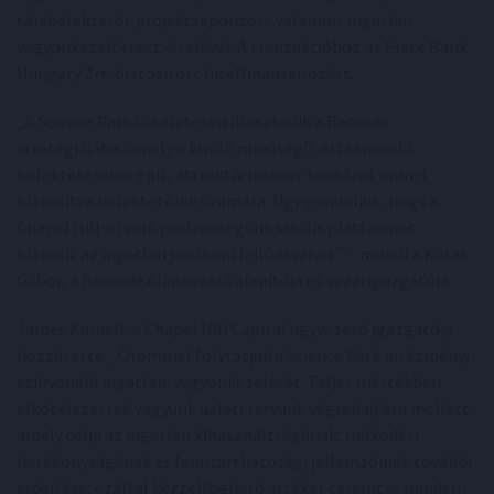
társbefektetői/projektszponzori, valamint ingatlan-
vagyonkezelői részvételével. A tranzakcióhoz az Erste Bank
Hungary Zrt. biztosított hitelfinanszírozást.
„A Science Park tökéletesen illeszkedik a Recorde
stratégiájába, amely a kiváló minőségű, értéknövelő
befektetésekre épít, attraktív hozam-kockázat arányt
biztosítva befektetőink számára. Úgy gondoljuk, hogy a
Chapel Hill-el való partnerségünk ideális platformot
biztosít az ingatlan jövőbeni fejlődéséhez.” – mondta Kutas
Gábor, a Recorde Alapkezelő alapítója és vezérigazgatója.
James Kinnell, a Chapel Hill Capital ügyvezető igazgatója
hozzátette: „Örömmel folytatjuk a Science Park intézményi
színvonalú ingatlan-vagyonkezelését. Teljes mértékben
elkötelezettek vagyunk üzleti tervünk végrehajtása mellett,
amely célja az ingatlan kihasználtságának, működési
hatékonyságának és fenntarthatósági jellemzőinek további
erősítése, ezáltal kézzelfogható értéket teremtve minden