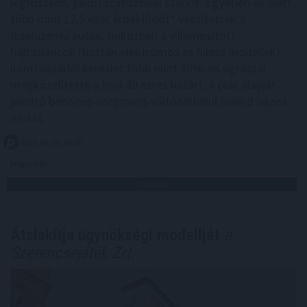
legfrissebb, júliusi statisztikái szerint. Egyetlen év alatt
több mint 12,5 ezer érdeklődőt* veszítettek a
dízelüzemű autók, miközben a villamosított
hajtásláncok (tisztán elektromos és hibrid modellek)
iránti vásárlói kereslet több mint 30%-os ugrással
megközelítette a havi 49 ezres határt. A piac alapját
jelentő benzines szegmens változatlanul szilárd bázist
mutat.
2026. 08. 06. 04:00
Megosztás:
TOVÁBB
Átalakítja ügynökségi modelljét
a
Szerencsejáték Zrt.