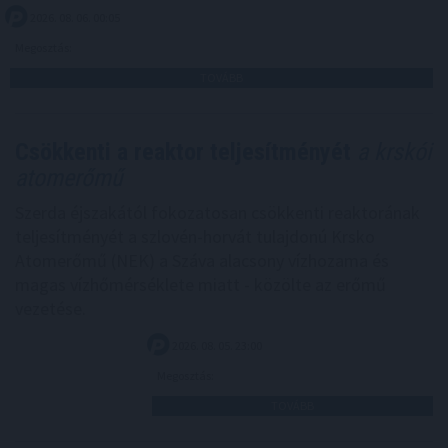
2026. 08. 06. 00:05
Megosztás:
TOVÁBB
Csökkenti a reaktor teljesítményét
a krskói
atomerőmű
Szerda éjszakától fokozatosan csökkenti reaktorának
teljesítményét a szlovén-horvát tulajdonú Krsko
Atomerőmű (NEK) a Száva alacsony vízhozama és
magas vízhőmérséklete miatt - közölte az erőmű
vezetése.
2026. 08. 05. 23:00
Megosztás:
TOVÁBB