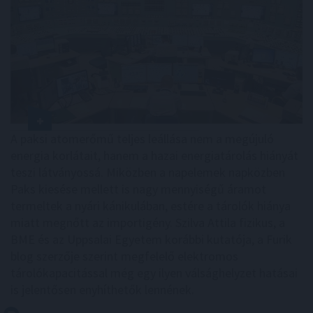
A paksi atomerőmű teljes leállása nem a megújuló
energia korlátait, hanem a hazai energiatárolás hiányát
teszi látványossá. Miközben a napelemek napközben
Paks kiesése mellett is nagy mennyiségű áramot
termeltek a nyári kánikulában, estére a tárolók hiánya
miatt megnőtt az importigény. Szilva Attila fizikus, a
BME és az Uppsalai Egyetem korábbi kutatója, a Furik
blog szerzője szerint megfelelő elektromos
tárolókapacitással még egy ilyen válsághelyzet hatásai
is jelentősen enyhíthetők lennének.