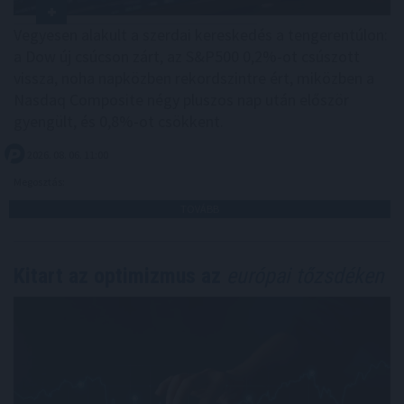
Vegyesen alakult a szerdai kereskedés a tengerentúlon:
a Dow új csúcson zárt, az S&P500 0,2%-ot csúszott
vissza, noha napközben rekordszintre ért, miközben a
Nasdaq Composite négy pluszos nap után először
gyengült, és 0,8%-ot csökkent.
2026. 08. 06. 11:00
Megosztás:
TOVÁBB
Kitart az optimizmus az
európai tőzsdéken