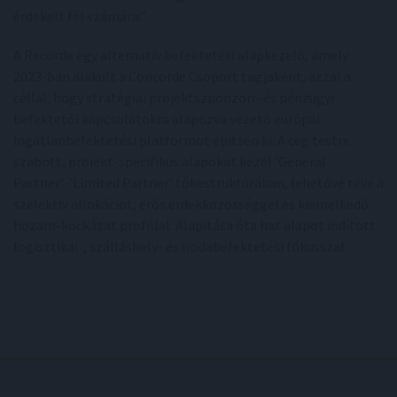
érdekelt fél számára.”
A Recorde egy alternatív befektetési alapkezelő, amely
2023-ban alakult a Concorde Csoport tagjaként, azzal a
céllal, hogy stratégiai projektszponzori- és pénzügyi
befektetői kapcsolatokra alapozva vezető európai
ingatlanbefektetési platformot építsen ki. A cég testre
szabott, projekt-specifikus alapokat kezel ’General
Partner’-’Limited Partner’ tőkestruktúrában, lehetővé téve a
szelektív allokációt, erős érdekközösséggel és kiemelkedő
hozam-kockázat profillal. Alapítása óta hat alapot indított
logisztikai-, szálláshely- és irodabefektetési fókusszal.