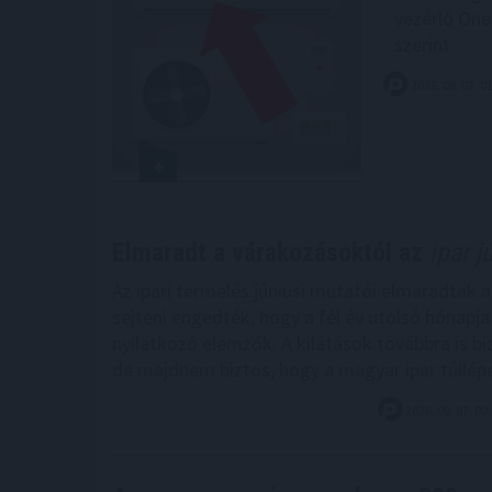
vezérlő One
szerint.
2026. 08. 07. 0
Elmaradt a várakozásoktól az
ipar j
Az ipari termelés júniusi mutatói elmaradtak 
sejteni engedték, hogy a fél év utolsó hónapj
nyilatkozó elemzők. A kilátások továbbra is bi
de majdnem biztos, hogy a magyar ipar túllép
2026. 08. 07. 00