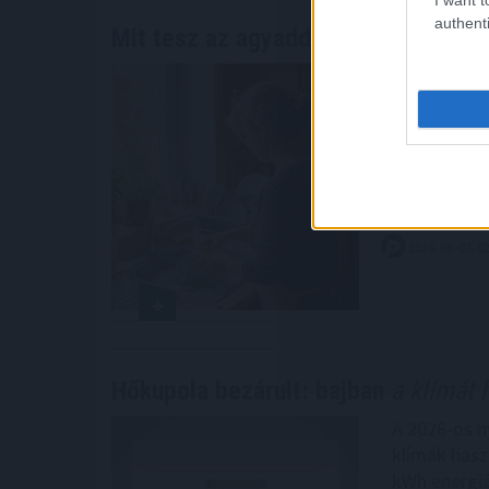
authenti
Mit tesz az agyaddal, ha minden
nap
A WHO demen
szerepel a 
egész életen
mentálisan 
összefüggés
kockázatáva
2026. 08. 07. 0
Hőkupola bezárult: bajban
a klímát 
A 2026-os n
klímák hasz
kWh energiá