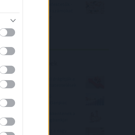
Örülhetnek a Richter befektetők -
piaci konszenzus feletti számokat
közölt a tőzsdei vállalat
4IG elemzés
Richter elemzés
Befektetési tippek
Kiszámolták, mennyivel drágítják a
hiteltörlesztőket a kamatemelések
Még mindig felfelé ívelő
szakaszban van az ingatlanpiac
Lakáshitelkamatot csökkentenek a
Magyar Bankholding tagbankjai
Ennyire épültek be eddig a nagy