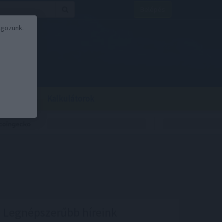
Belépés
lgozunk.
BOR
BIRS
Kalkulátorok
Legnépszerűbb híreink