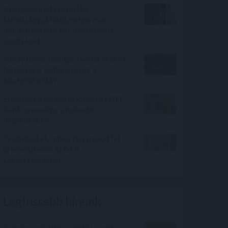
A dolgozók 94 százaléka
fáradtsággal küzd, mégis csak
minden hatodik kér munkahelyi
segítséget
Vitézy Dávid: lassítja a vonatokat és
festéssel is védi a síneket a
hőségtől a MÁV
Elmaradt a várakozásoktól az OTP
Bank nyeresége a második
negyedévben
Te döntöd el, mikor használod fel –
új konstrukció az OTP
Lakástakaréknál
Legfrissebb híreink
A mulcsozás titka, amitől szebb