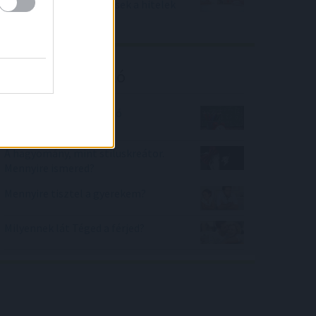
jegybanki kamatemelések a hitelek
kamataiba
Kalkulátor ajánló
Mi lesz a művelet utolsó
számjegye?
A hagyomány, mint stíluskreátor.
Mennyire ismered?
Mennyire tisztel a gyerekem?
Milyennek lát Téged a férjed?