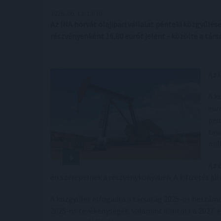
2026. 06. 12. 18:30
Az INA horvát olajipari vállalat pénteki közgyűlése
részvényenként 16,80 eurót jelent - közölte a társ
Az 
A k
eur
ped
tav
mil
Az 
én szerepelnek a részvénykönyvben. A kifizetés júli
A közgyűlés elfogadta a társaság 2025-ös beszámo
2025-ös tevékenységét, valamint döntött a 2027-e