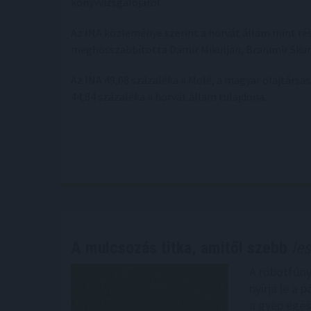
könyvvizsgálójáról.
Az INA közleménye szerint a horvát állam mint ré
meghosszabbította Damir Mikuljan, Branimir Skurl
Az INA 49,08 százaléka a Molé, a magyar olajtársasá
44,84 százaléka a horvát állam tulajdona.
A mulcsozás titka, amitől szebb
les
A robotfűny
nyírja le a
a gyep egés