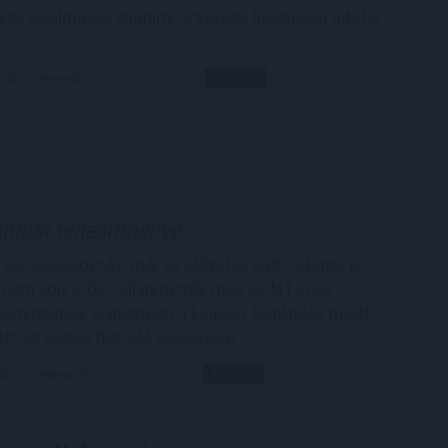
cta alkalmazás anonim, országos használati adatai
1:00
Megosztás:
TOVÁBB
úniusi teljesítménye
a várakozásoktót, már az előzetes GDP-adatok is
a nem volt erős - állapították meg az MTI-nek
zonytalanok alapvetően a külpiaci feltételek miatt,
ett az évekig húzódó recesszión.
:05
Megosztás:
TOVÁBB