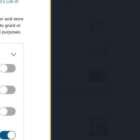
B’s List of
Elmaradt a várakozásoktól az ipar júniusi
teljesítménye
er and store
A magyar vegyipar csaknem 200
to grant or
megawattal csökkentette
ed purposes
energiafelhasználását
Így változtatja meg a
fizetésemelési tárgyalásokat a
bértranszparencia
A vészhelyzet elkerülésén
dolgoznak a halgazdálkodók
Friss elemzéseink
Fokozatos kamatcsökkentést
támogatnak az amerikai
jegybankárok