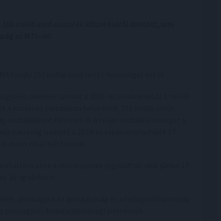
 168 millió euró osztalék kifizetéséről döntött, ami
aság az MTI-vel.
INA tavaly 152 millió euró nettó nyereséget ért el.
özgyűlés döntése szerint a 2025-ös eredményből 1 millió
ót a kötelező tartalékba helyeznek, 151 millió eurót
ig osztalékként fizetnek ki. A teljes osztalékösszeget a
alyi nyereség mellett a 2024-es eredménytartalék 17
lió eurós részéből fedezik.
osztalékra azok a részvényesek jogosultak, akik június 17-
us 10-ig várható.
lóit, jóváhagyta az igazgatóság és a felügyelőbizottság
s pénzügyi és fenntarthatósági jelentések