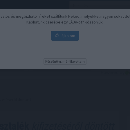
, valós és megbízható híreket szállítunk Neked, melyekkel nagyon sokat do
Kaphatunk cserébe egy LÁJK-ot? Köszönjük!
Lájkolom
Nyugdíj
Biztosítási befektetések
BU
Köszönöm, már like-oltam
fizetéséről döntött
sztalék
kifizetéséről döntött