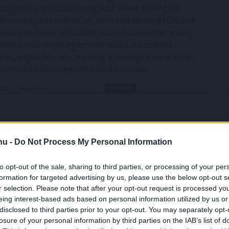
csippent le a fűszálak végéből. Mivel a levágott
ikroszkopikus méretűek, nem maradnak a fűszálak
nnal lehullanak a fűszálak közé, közvetlenül a talaj
Mivel szinte teljes egészében vízből és szerves
lnak, napokon - sőt, a meleg nyári napokon órákon -
sen elbomlanak és nyomtalanul eltűnnek.
6:00
Megosztás:
TOVÁBB
ek a korszerű otthonok
– mutatjuk, miből
.hu -
Do Not Process My Personal Information
apok energiaellátással kapcsolatos eseményei ismét
to opt-out of the sale, sharing to third parties, or processing of your per
ták a figyelmet arra, mennyire fontos az
formation for targeted advertising by us, please use the below opt-out s
konyság. A legolcsóbb energia továbbra is az,
r selection. Please note that after your opt-out request is processed y
 kell felhasználni. Egy korszerűsítés azonban több
eing interest-based ads based on personal information utilized by us or
tos beruházás is lehet, amelyet a legtöbb háztartás
disclosed to third parties prior to your opt-out. You may separately opt-
rőből finanszírozni.
losure of your personal information by third parties on the IAB’s list of