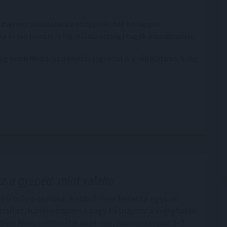
szvényes javaslatára a közgyűlés hat hónappal
a és Ivo Ivancic felügyelőbizottsági tagok mandátumát.
g rendelkezik az irányítói jogokkal is a vállalatban. A cég
z a gyeped, mint valaha
író mikro-nyírása: A robot nem hetente egyszer
 pázsitot, hanem naponta vagy kétnaponta végighalad
zén. Nem centimétereket vág, hanem csupán 1-2