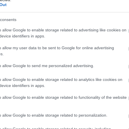
ímaváltozás
már a vállalatok működését
Out
consents
ugusztus 1-jén módosította a villamosenergia-
sághelyzet kezelésének szabályait, ami jól mutatja,
o allow Google to enable storage related to advertising like cookies on
rgiaellátást érintő kockázatok kezelése egyre
evice identifiers in apps.
yelmet kap szabályozói oldalról is. A rekordalacsony
o allow my user data to be sent to Google for online advertising
ás, a hőhullámok és az aszály egyértelművé teszik,
s.
aváltozás már nem jövőbeli forgatókönyv:
tó üzleti kockázat, amely a hazai energiaellátástól a
to allow Google to send me personalized advertising.
i környezeten át a napi működésig egyre több
int. A vállalatok számára ezért a fizikai
o allow Google to enable storage related to analytics like cookies on
atok kezelése már nem csak a szabályozói
evice identifiers in apps.
 érintő fenntarthatósági kérdés, hanem a
o allow Google to enable storage related to functionality of the website
onság és a versenyképesség alapvető feltétele –
et a KPMG.
o allow Google to enable storage related to personalization.
3:00
Megosztás:
TOVÁBB
o allow Google to enable storage related to security, including