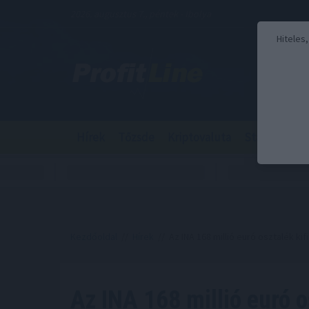
2026. augusztus 7., péntek - Ibolya
Hiteles
Hírek
Tőzsde
Kriptovaluta
Stabilcoin
Kezdőoldal
//
Hírek
// Az INA 168 millió euró osztalék ki
Az INA 168 millió euró o