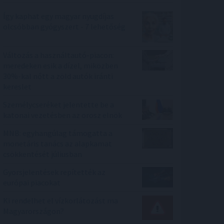
Így kaphat egy magyar nyugdíjas
olcsóbban gyógyszert - 7 lehetőség
Változás a használtautó-piacon:
meredeken esik a dízel, miközben
30%-kal nőtt a zöld autók iránti
kereslet
Személycseréket jelentette be a
katonai vezetésben az orosz elnök
MNB: egyhangúlag támogatta a
monetáris tanács az alapkamat
csökkentését júliusban
Gyorsjelentések repítették az
európai piacokat
Ki rendelhet el vízkorlátozást ma
Magyarországon?