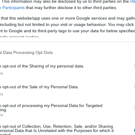
. This information may also be disclosed by us to third parties on the
IA
5:00
Megosztás:
TOVÁBB
Participants
that may further disclose it to other third parties.
 that this website/app uses one or more Google services and may gath
including but not limited to your visit or usage behaviour. You may click 
k eladó még
mindig durván túlárazza
 to Google and its third-party tags to use your data for below specifi
ogle consent section.
ére, hogy az idei év második negyedévében
l Data Processing Opt Outs
az ingatlanárak, az eladók egy része továbbra is a
i helyzetből indul ki a hirdetési árak
o opt-out of the Sharing of my personal data.
sánál. A Balla Ingatlan szakértői szerint ennek
In
en még mindig gyakori az 5–10 százalékos, sőt
20 százalékos túlárazás is, ami jelentősen
o opt-out of the Sale of my Personal Data.
eti, vagy adott esetben akár lehetetlenné is teszi
In
ést.
to opt-out of processing my Personal Data for Targeted
ing.
4:00
Megosztás:
TOVÁBB
In
o opt-out of Collection, Use, Retention, Sale, and/or Sharing
ersonal Data that Is Unrelated with the Purposes for which it
lected.