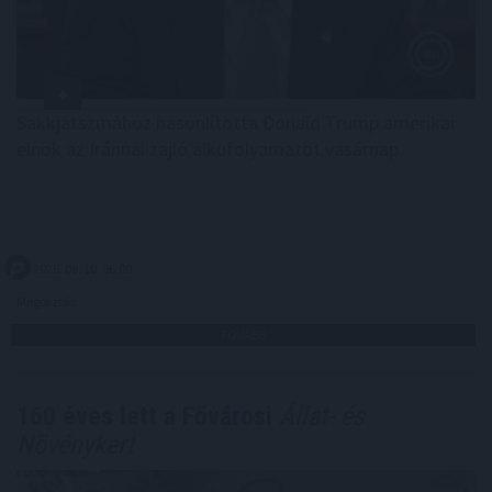
Sakkjátszmához hasonlította Donald Trump amerikai
elnök az Iránnal zajló alkufolyamatot vasárnap.
2026. 08. 10. 06:00
Megosztás:
TOVÁBB
160 éves lett a Fővárosi
Állat- és
Növénykert