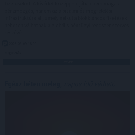
fizetéseket. A kísérlet középpontjában nem maga a
pénzmozgás, hanem az a bizalmi és megfelelési
infrastruktúra áll, amely nélkül a blokkláncos fizetések
nehezen válhatnak a globális pénzügyi rendszer szerves
részévé.
2026. 08. 09. 18:00
Megosztás:
TOVÁBB
Egész héten meleg,
napos idő várható