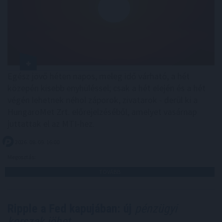
Egész jövő héten napos, meleg idő várható, a hét
közepén kisebb enyhüléssel; csak a hét elején és a hét
végén lehetnek néhol záporok, zivatarok - derül ki a
HungaroMet Zrt. előrejelzéséből, amelyet vasárnap
juttattak el az MTI-hez.
2026. 08. 09. 16:00
Megosztás:
TOVÁBB
Ripple a Fed kapujában: új
pénzügyi
korszak jöhet