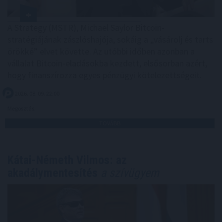
A Strategy (MSTR), Michael Saylor Bitcoin-
stratégiájának zászlóshajója, sokáig a „vásárolj és tarts
örökké” elvet követte. Az utóbbi időben azonban a
vállalat Bitcoin-eladásokba kezdett, elsősorban azért,
hogy finanszírozza egyes pénzügyi kötelezettségeit.
2026. 08. 09. 22:00
Megosztás:
TOVÁBB
Kátai-Németh Vilmos: az
akadálymentesítés
a szívügyem