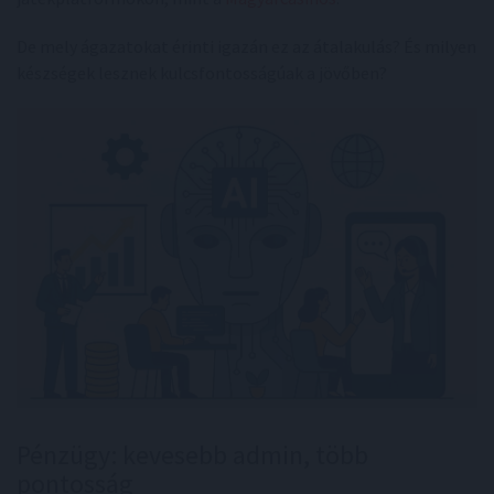
De mely ágazatokat érinti igazán ez az átalakulás? És milyen
készségek lesznek kulcsfontosságúak a jövőben?
Pénzügy: kevesebb admin, több
pontosság