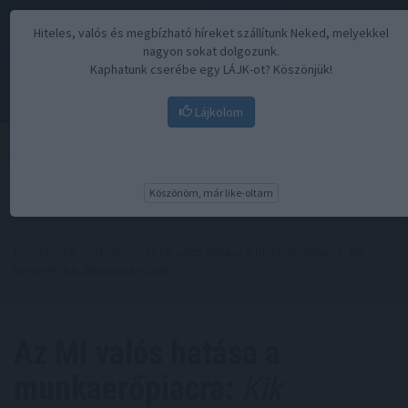
Hiteles, valós és megbízható híreket szállítunk Neked, melyekkel
nagyon sokat dolgozunk.
Kaphatunk cserébe egy LÁJK-ot? Köszönjük!
Lájkolom
Menü
Köszönöm, már like-oltam
Kezdőoldal
//
Hírek
// Az MI valós hatása a munkaerőpiacra: Kik
nyernek, kik alkalmazkodnak?
Az MI valós hatása a
munkaerőpiacra:
Kik