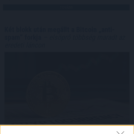
TOVÁBB
Két blokk után megállt a Bitcoin „anti-
spam” forkja
– elsöprő többség maradt az
eredeti láncon