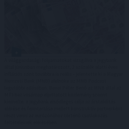
A világgazdasági folyamatokat vizsgálva a jegybank
által júniusban meghatározott, 2 százalék alatti éves
inflációs szint továbbra is reális - jelentette ki a Magyar
Nemzeti Bank (MNB) alelnöke az MNB Podcast
legutóbbi adásában. Banai Péter Benő az MNB által az
MTI-hez vasárnap eljuttatott közlemény szerint
kiemelte: a jegybank elsődleges célja az árstabilitás
elérése és fenntartása mellett konstruktív partnerként
részt venni az eurózónához történő csatlakozás
feltételeinek elérésében.