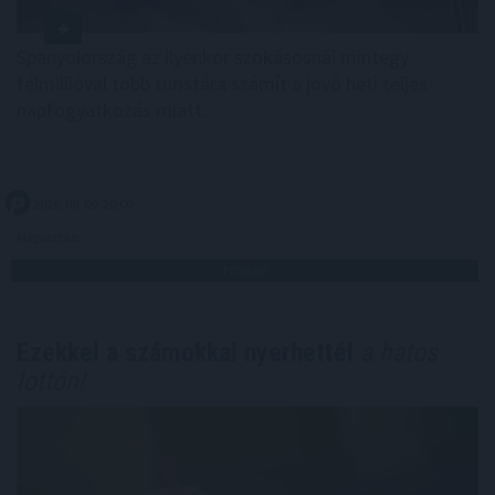
Spanyolország az ilyenkor szokásosnál mintegy
félmillióval több turistára számít a jövő heti teljes
napfogyatkozás miatt.
2026. 08. 09. 20:00
Megosztás:
TOVÁBB
Ezekkel a számokkal nyerhettél
a hatos
lottón!