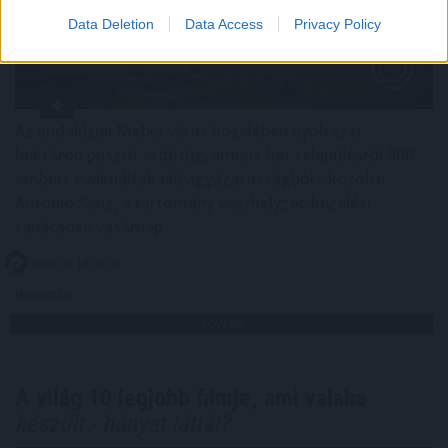
Data Deletion
Data Access
Privacy Policy
Az andalúziai Niebla város közelében nyolcezer
hektáron pusztít erdőtűz, emiatt hat településről 500
embert evakuáltak elővigyázatosságból - közölte
Antonio Sanz, a tartomány vészhelyzet-kezelési
tanácsosa vasárnap.
2026. 08. 10. 02:00
Megosztás:
TOVÁBB
A világ 10 legjobb filmje, ami valaha
készült - hányat láttál?