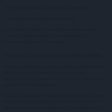
- Készletoptimalizálás: pontos igény-előrejelzés.
- Automatizált csomagolás és szortírozás.
Ez a fejlődés csökkenti az ismétlődő manuális munkák
számát, de megnő az igény a technikailag képzett
műveletirányítókra és MI-kezelőkre.
Gyártás: az agyat is megkapják a gépek
Az automatizálás régi ismerős a gyártásban. Most azonban
az MI agyat ad a gépeknek. Az okosgyárak egyre
elterjedtebbek, különösen az autóiparban, az elektronikai
gyártásban és a nehéziparban.
Nemcsak programozott robotkarokról beszélünk. Hanem
olyan rendszerekről, amelyek alkalmazkodni tudnak. A
vizuális ellenőrzés során például az MI valós időben észleli a