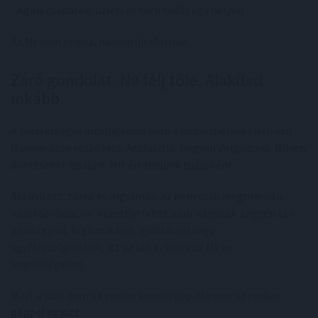
- Agilis csapatok: üzleti és tech tudás egy helyen.
Az MI nem elvesz, hanem újraformál.
Záró gondolat: Ne félj tőle. Alakítsd
inkább.
A mesterséges intelligencia nem a munkahelyek ellen van.
Hanem azok része lesz. Átalakítja, hogyan dolgozunk. Milyen
döntéseket hozunk. Mit értékelünk tudásként.
Aki nyitott, tanul és rugalmas, az nem csak megmarad a
munkaerőpiacon. Vezetője lehet az új iránynak. Legyen szó
pénzügyről, logisztikáról, gyártásról vagy
ügyfélszolgálatról, itt az idő: tekints az MI-re
lehetőségként.
Mert a jövő nem az ember kontra gép. Hanem az ember
géppel együtt
.