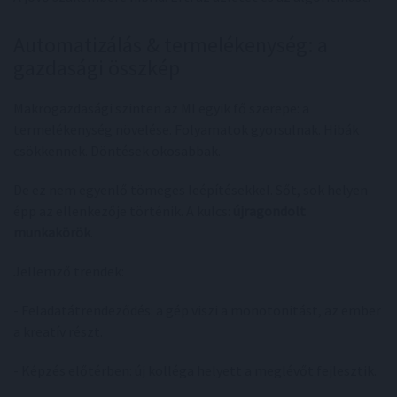
Automatizálás & termelékenység: a
gazdasági összkép
Makrogazdasági szinten az MI egyik fő szerepe: a
termelékenység növelése. Folyamatok gyorsulnak. Hibák
csökkennek. Döntések okosabbak.
De ez nem egyenlő tömeges leépítésekkel. Sőt, sok helyen
épp az ellenkezője történik. A kulcs:
újragondolt
munkakörök
.
Jellemző trendek:
- Feladatátrendeződés: a gép viszi a monotonitást, az ember
a kreatív részt.
- Képzés előtérben: új kolléga helyett a meglévőt fejlesztik.