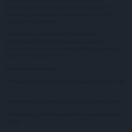
intelligensebb lett. Az MI képes megérteni az ügyfél
szándékát, gyorsan osztja el a feladatokat, és 0-24-es
kiszolgálást tesz lehetővé.
Nincs többé hosszú várakozás. A természetes
nyelvfeldolgozás (NLP) elemzi a panasz tónusát,
sürgősségét. Ha a bot nem boldogul, átadja az ügyet egy
embernek – teljes háttérinfóval.
Új szakmák jelentek meg:
- Párbeszéd-tervezők
: megtervezik, hogyan "beszéljen" egy
bot.
- AI-trénerek
: valós adatok alapján tanítják a rendszereket.
- CX-elemzők
: ügyfélélményt monitoroznak, javaslatokat
tesznek.