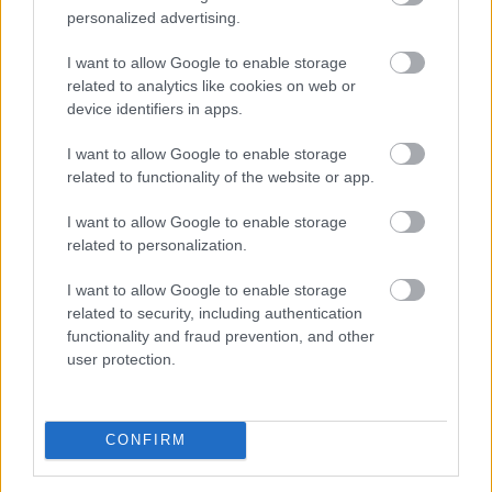
Az Oroganic készítmény kis kiszerelésben kiskerti
personalized advertising.
felhasználók számára is elérhető és ökológiai
termesztésben is engedélyezett.
I want to allow Google to enable storage
related to analytics like cookies on web or
2026. 08. 10. 03:00
device identifiers in apps.
Megosztás:
I want to allow Google to enable storage
TOVÁBB
related to functionality of the website or app.
I want to allow Google to enable storage
related to personalization.
Andalúziában nyolcezer hektáron
pusztít
erdőtűz
I want to allow Google to enable storage
related to security, including authentication
functionality and fraud prevention, and other
user protection.
CONFIRM