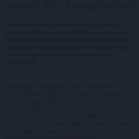
nyernek, kik alkalmazkodnak?
2025. 05. 30. 12:00
A mesterséges intelligencia már nemcsak egy divatszó.
Eszköz lett belőle. Zavaró tényező. Sőt, sok szempontból
játékszabály-módosító a munkaerőpiacon. Egyes ágazatok
sebességet váltanak, mások irányt, a munkavállalók pedig
próbálnak lépést tartani, vagy inkább elébe menni a
változásoknak.
A mesterséges intelligenciáról szóló viták gyakran sci-fi-be
illők, de a hatások nagyon is kézzelfoghatók. Gondoljunk
csak arra, hogy a bankok algoritmusokkal váltják ki az
elemzőket, vagy a raktárak gördülékenyebben működnek a
prediktív logisztikának köszönhetően. Még a
szórakoztatóipar is változik – például a személyre szabott
tartalomajánlással, vagy az okos kockázatkezeléssel olyan
játékplatformokon, mint a
Magyarcasinos
.