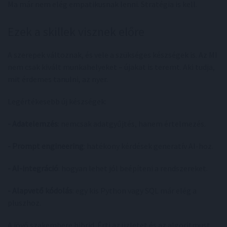
Ma már nem elég empatikusnak lenni. Stratégia is kell.
Ezek a skillek visznek előre
A szerepek változnak, és vele a szükséges készségek is. Az MI
nem csak kivált munkahelyeket – újakat is teremt. Aki tudja,
mit érdemes tanulni, az nyer.
Legértékesebb új készségek:
- Adatelemzés
: nemcsak adatgyűjtés, hanem értelmezés.
- Prompt engineering
: hatékony kérdések generatív AI-hoz.
- AI-integráció
: hogyan lehet jól beépíteni a rendszereket.
- Alapvető kódolás
: egy kis Python vagy SQL már elég a
pluszhoz.
A jövő szakembere hibrid. Érti az üzletet és az algoritmust.