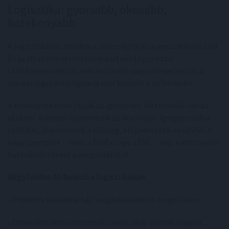
Logisztika: gyorsabb, okosabb,
hatékonyabb
A logisztikában minden a sebességről és a precizitásról szól.
És az MI ebben verhetetlen partner. Legyen szó
szállítmányozásról, raktározásról vagy előrejelzésről, a
mesterséges intelligencia már beépült a működésbe.
A rendszerek előre látják az igényeket. Ha torlódás van az
utakon? Azonnal újratervezik az útvonalat. Így gyorsabb a
szállítás, alacsonyabb a költség, elégedettebb az ügyfél. A
nagy szereplők – mint a FedEx vagy a DHL – már rutinszerűen
használják ezeket a megoldásokat.
Négy fontos AI-funkció a logisztikában
:
- Prediktív karbantartás: meghibásodások megelőzése.
- Dinamikus útvonaltervezés: valós idejű adatok alapján.