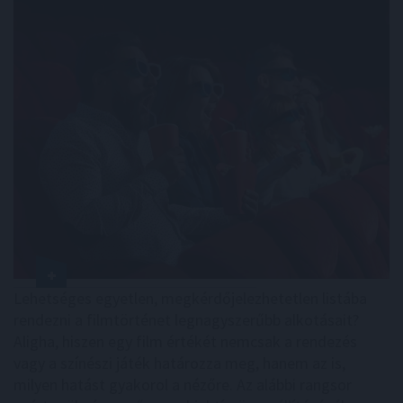
Lehetséges egyetlen, megkérdőjelezhetetlen listába
rendezni a filmtörténet legnagyszerűbb alkotásait?
Aligha, hiszen egy film értékét nemcsak a rendezés
vagy a színészi játék határozza meg, hanem az is,
milyen hatást gyakorol a nézőre. Az alábbi rangsor