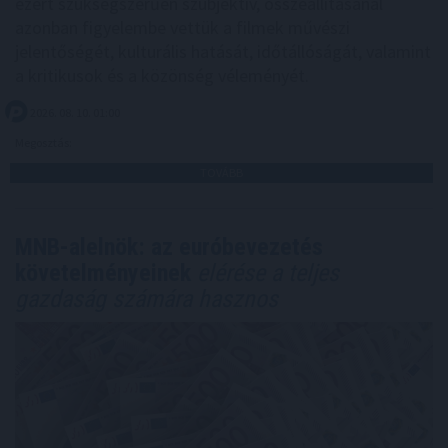
ezért szükségszerűen szubjektív, összeállításánál
azonban figyelembe vettük a filmek művészi
jelentőségét, kulturális hatását, időtállóságát, valamint
a kritikusok és a közönség véleményét.
2026. 08. 10. 01:00
Megosztás:
TOVÁBB
MNB-alelnök: az euróbevezetés
követelményeinek
elérése a teljes
gazdaság számára hasznos