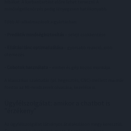
hibákat. A karbantartást előre lehet tervezni. A
minőségellenőrzés pedig lényegesen hatékonyabb.
Főbb AI-alkalmazások a gyártásban:
- Prediktív minőségbiztosítás
– selejt csökkentése.
- Ellátási lánc optimalizálása
– gyorsabb reakció, jobb
ütemezés.
- Cobotok használata
– ember és gép közös munkája.
A klasszikus szaktudás (pl. hegesztés, CNC) mellett ma már
fontos az MI-rendszerek olvasása, kezelése is.
Ügyfélszolgálat: amikor a chatbot is
"érzékeny"
Az ügyfélszolgálat látványos átalakuláson megy keresztül.
És nemcsak a chatbotok miatt. Az egész rendszer