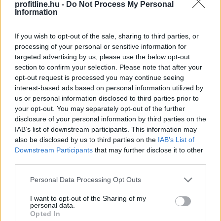
profitline.hu -
Do Not Process My Personal
A Bitcoin közösségében hónapok óta zajló vita
Information
hétvégén tényleges láncszakadáshoz (forkhoz)
vezetett a vitatott BIP-110 javaslat miatt. A kisebbségi
If you wish to opt-out of the sale, sharing to third parties, or
processing of your personal or sensitive information for
lánc azonban szinte azonnal megbénult: körülbelül nyolc
targeted advertising by us, please use the below opt-out
óra alatt mindössze két blokkot bányásztak rajta,
section to confirm your selection. Please note that after your
miközben az eredeti Bitcoin-hálózat zavartalanul
opt-out request is processed you may continue seeing
működött tovább.
interest-based ads based on personal information utilized by
us or personal information disclosed to third parties prior to
2026. 08. 10. 04:00
your opt-out. You may separately opt-out of the further
Megosztás:
disclosure of your personal information by third parties on the
IAB’s list of downstream participants. This information may
TOVÁBB
also be disclosed by us to third parties on the
IAB’s List of
Downstream Participants
that may further disclose it to other
third parties.
Szüret után is alkalmazható három
Please note that this website/app uses one or more Google
Personal Data Processing Opt Outs
services and may gather and store information including but
növényvédő
szer az amerikai szőlőkabóca
not limited to your visit or usage behaviour. You may click to
I want to opt-out of the Sharing of my
ellen
personal data.
grant or deny consent to Google and its third-party tags to
Opted In
use your data for below specified purposes in below Google