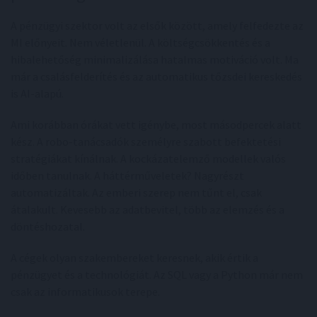
A pénzügyi szektor volt az elsők között, amely felfedezte az
MI előnyeit. Nem véletlenül. A költségcsökkentés és a
hibalehetőség minimalizálása hatalmas motiváció volt. Ma
már a csalásfelderítés és az automatikus tőzsdei kereskedés
is AI-alapú.
Ami korábban órákat vett igénybe, most másodpercek alatt
kész. A robo-tanácsadók személyre szabott befektetési
stratégiákat kínálnak. A kockázatelemző modellek valós
időben tanulnak. A háttérműveletek? Nagyrészt
automatizáltak. Az emberi szerep nem tűnt el, csak
átalakult. Kevesebb az adatbevitel, több az elemzés és a
döntéshozatal.
A cégek olyan szakembereket keresnek, akik értik a
pénzügyet és a technológiát. Az SQL vagy a Python már nem
csak az informatikusok terepe.