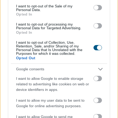
consent section.
I want to opt-out of the Sale of my
Personal Data.
Opted In
I want to opt-out of processing my
Personal Data for Targeted Advertising.
Opted In
I want to opt-out of Collection, Use,
Retention, Sale, and/or Sharing of my
Personal Data that Is Unrelated with the
Purposes for which it was collected.
Opted Out
Google consents
A Nemzeti Élelmiszerlánc-biztonsági Hivatal (Nébih)
I want to allow Google to enable storage
három növényvédő szer – Decis Forte, Klartan 24 EW,
related to advertising like cookies on web or
Oroganic – engedélyokiratát módosította, így azok a
device identifiers in apps.
szüretet követően, egészen a vesszőérettség (BBCH
I want to allow my user data to be sent to
91) stádiumáig felhasználhatóak a szőlőben. A
Google for online advertising purposes.
kiterjesztések célja, hogy a korai érésű szőlőkben is
legyen lehetőség a károsító elleni további védekezésre.
I want to allow Google to send me