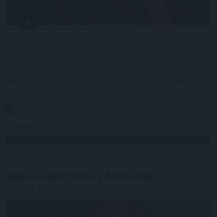
A magyar vállalkozások összefogása több mint 145 000
kilowattóra (kWh) csúcsidei megtakarítást ért el,
köszönhetően olyan intézkedésnek, mint a
klímahasználat csökkentése - közölte a Vállalkozók és
Munkáltatók Országos Szövetsége (VOSZ) szombaton
az MTI-vel.
2026. 08. 08. 19:00
Megosztás:
TOVÁBB
Nyári ellenőrzések a Balatonnál
– az első
félidő végén