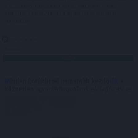
a társadalmi kapcsolatokért és kultúráért felelős
miniszter a Facebook-oldalán pénteken közzétett
videójában.
2026. 08. 08. 08:00
Megosztás:
TOVÁBB
Minden korábbinál hamarabb kezdődik a
közvetlen
agrártámogatások előlegfizetése