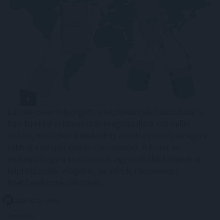
Látványosan felpörgött a kriptokártyák használata: a
havi fizetési volumen már meghaladja a 759 millió
dollárt, miközben a RedotPay vezeti a piacot, és egyre
több új szereplő szerez részesedést. A trend azt
mutatja, hogy a stabilcoinok egyre inkább kilépnek a
kriptotőzsdék világából, és valódi, mindennapi
fizetőeszközzé válhatnak.
2026. 08. 08. 09:00
Megosztás: