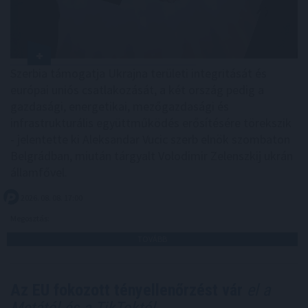
Szerbia támogatja Ukrajna területi integritását és
európai uniós csatlakozását, a két ország pedig a
gazdasági, energetikai, mezőgazdasági és
infrastrukturális együttműködés erősítésére törekszik
- jelentette ki Aleksandar Vucic szerb elnök szombaton
Belgrádban, miután tárgyalt Volodimir Zelenszkij ukrán
államfővel.
2026. 08. 08. 17:00
Megosztás:
TOVÁBB
Az EU fokozott tényellenőrzést vár
el a