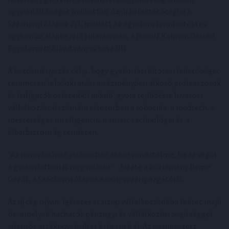
egyedülálló céget indítottak. Az új befektetőcégbe a
Széchenyi Alapok Zrt. mellett az egyetem fenntartója és
egyben az alapkezelő tulajdonosa, a Rudolf Kalman Óbudai
Egyetemért Alapítvány is beszállt.
A kezdeményezés célja, hogy gyakorlati kitörési lehetőséget
teremtsen felsőoktatási intézményben alkotó professzorok
és hallgatók ötleteiből induló, gyors fejlődésre hivatott
vállalkozások számára elsősorban a robotika, a medtech, a
mesterséges intelligencia, a smart technológia és a
kiberbiztonság területén.
"Az innovációnak elsősorban akkor van értelme, ha az végül
a gyakorlatban is megvalósul" - idézte a közlemény Deme
Gézát, a Széchenyi Alapok elnök-vezérigazgatóját.
Az új cég olyan, ígéretes startup vállalkozásokba fektet majd
be, amelyek hathatós pénzügyi és vállalkozási segítséggel
jelentős értéknövekedést érhetnek el. Az úgynevezett