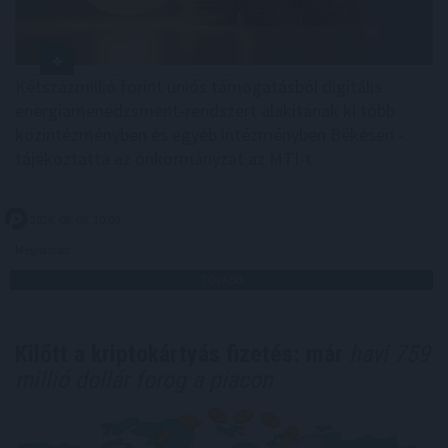
Kétszázmillió forint uniós támogatásból digitális
energiamenedzsment-rendszert alakítanak ki több
közintézményben és egyéb intézményben Békésen -
tájékoztatta az önkormányzat az MTI-t.
2026. 08. 08. 10:00
Megosztás:
TOVÁBB
Kilőtt a kriptokártyás fizetés: már
havi 759
millió dollár forog a piacon