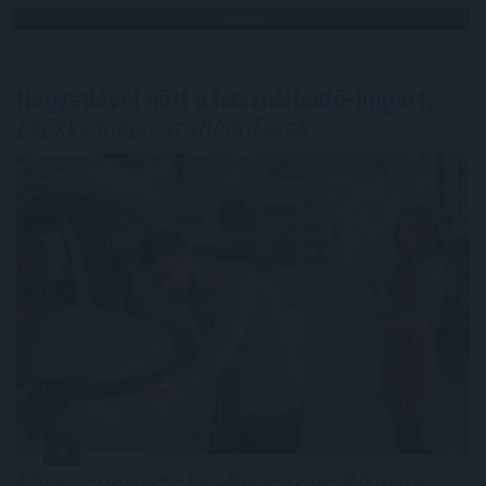
TOVÁBB
Negyedével nőtt a használtautó-import,
csökkenőben az itthoni árak
A forint erősödésére reagálva negyedével bővült a