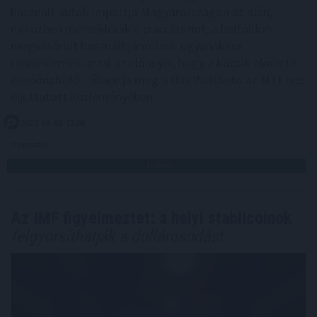
használt autók importja Magyarországon az idén,
miközben mérséklődik a piaci árszint; a belföldön
megvásárolt használt járművek ugyanakkor
rendelkeznek azzal az előnnyel, hogy a kocsik előélete
ellenőrizhető - állapítja meg a Das WeltAuto az MTI-hez
eljuttatott közleményében.
2026. 08. 08. 12:00
Megosztás:
TOVÁBB
Az IMF figyelmeztet: a helyi stabilcoinok
felgyorsíthatják a dollárosodást