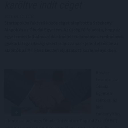
karöltve indít céget
2023. 09. 12. 12:30
Startupokba fektető közös céget alapított a Széchenyi
Alapok és az Óbudai Egyetem. Az új cég fő feladata, hogy az
egyetemen felhalmozódó elméleti tudományos eredmények
gyakorlati gazdasági sikert is hozzanak - jelentették be az
alapítók az MTI-hez kedden eljuttatott közleményükben.
Kovács
Levente, az
Óbudai
Egyetem
rektora, az
idei
tanévnyitón
jelentette be, hogy Óbuda Uni Venture Capital Zrt. (ÓUVC)
néven az egyetem és partnerei Magyarországon eddig