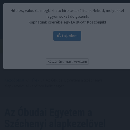
Hiteles, valós és megbízható híreket szállítunk Neked, melyekkel
nagyon sokat dolgozunk.
Kaphatunk cserébe egy LÁJK-ot? Köszönjük!
Lájkolom
Menü
Köszönöm, már like-oltam
Kezdőoldal
//
Hírek
// Az Óbudai Egyetem a Széchenyi
alapkezelővel karöltve indít céget
Az Óbudai Egyetem a
Széchenyi alapkezelővel