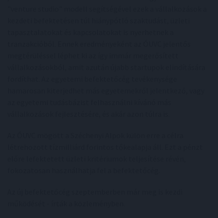
"venture studio" modell segítségével ezek a vállalkozások a
kezdeti befektetésen túl hiánypótló szaktudást, üzleti
tapasztalatokat és kapcsolatokat is nyerhetnek a
tranzakcióból. Ennek eredményeként az ÓUVC jelentős
megtérüléssel léphet ki az így immár megerősített
vállalkozásokból, amit azután újabb startupok elindítására
fordíthat. Az egyetemi befektetőcég tevékenysége
hamarosan kiterjedhet más egyetemekről jelentkező, vagy
az egyetemi tudásbázist felhasználni kívánó más
vállalkozások fejlesztésére, és akár azon túlra is.
Az ÓUVC mögött a Széchenyi Alpok külön erre a célra
létrehozott tízmilliárd forintos tőkealapja áll. Ezt a pénzt
előre lefektetett üzleti kritériumok teljesítése révén,
fokozatosan használhatja fel a befektetőcég.
Az új befektetőcég szeptemberben már meg is kezdi
működését - írták a közleményben.