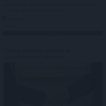
akcióban húsz igazgatóság munkatársai vesznek részt,
az eddigi egyenleg: lehetne jobb is!
2026. 08. 08. 18:00
Megosztás:
TOVÁBB
Szerbia erősíteni szeretné az
együttműködést Ukrajnával