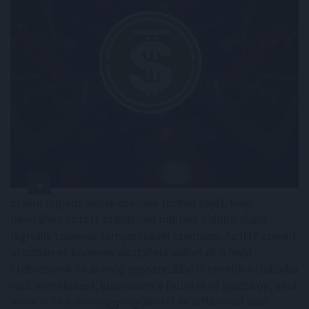
Elsőre logikus védekezésnek tűnhet saját, helyi
devizához kötött stabilcoint indítani a dolláralapú
digitális tokenek térnyerésével szemben. Az IMF szerint
azonban ez könnyen visszafelé sülhet el: a helyi
stabilcoinok akár még egyszerűbbé is tehetik a dollárba
való menekülést, különösen a feltörekvő piacokon, ahol
eleve erős a devizagyengüléstől és inflációtól való