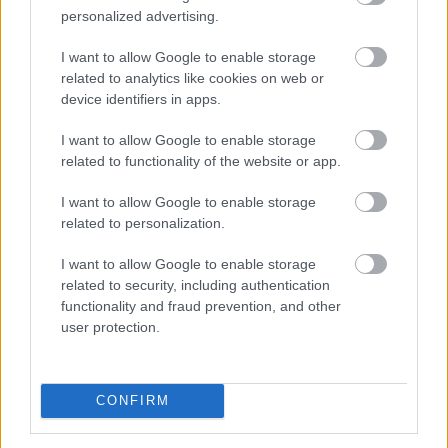
personalized advertising.
I want to allow Google to enable storage
related to analytics like cookies on web or
device identifiers in apps.
I want to allow Google to enable storage
related to functionality of the website or app.
I want to allow Google to enable storage
related to personalization.
I want to allow Google to enable storage
related to security, including authentication
functionality and fraud prevention, and other
user protection.
Csendben, de annál látványosabban rendeződnek át az
CONFIRM
erőviszonyok a stabilcoinpiacon. A BNB Chain már több
stabilcoint tartó címmel rendelkezik, mint a hosszú