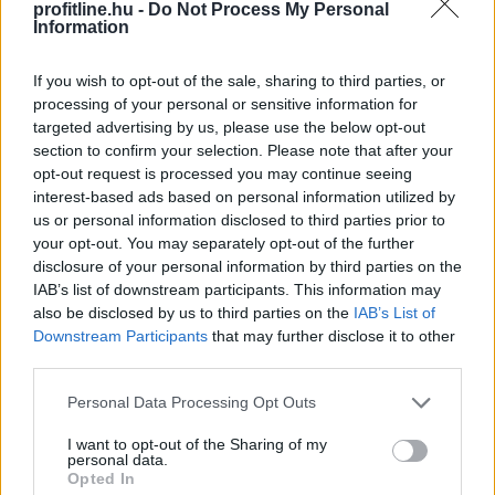
profitline.hu -
Do Not Process My Personal
Information
2026. 08. 08. 16:00
Megosztás:
If you wish to opt-out of the sale, sharing to third parties, or
TOVÁBB
processing of your personal or sensitive information for
targeted advertising by us, please use the below opt-out
section to confirm your selection. Please note that after your
opt-out request is processed you may continue seeing
Életveszélyes gyalog átkelni
a Dunán a
interest-based ads based on personal information utilized by
Sziget Fesztiválra
us or personal information disclosed to third parties prior to
your opt-out. You may separately opt-out of the further
disclosure of your personal information by third parties on the
IAB’s list of downstream participants. This information may
also be disclosed by us to third parties on the
IAB’s List of
Downstream Participants
that may further disclose it to other
third parties.
Please note that this website/app uses one or more Google
Personal Data Processing Opt Outs
services and may gather and store information including but
not limited to your visit or usage behaviour. You may click to
I want to opt-out of the Sharing of my
personal data.
grant or deny consent to Google and its third-party tags to
Opted In
use your data for below specified purposes in below Google