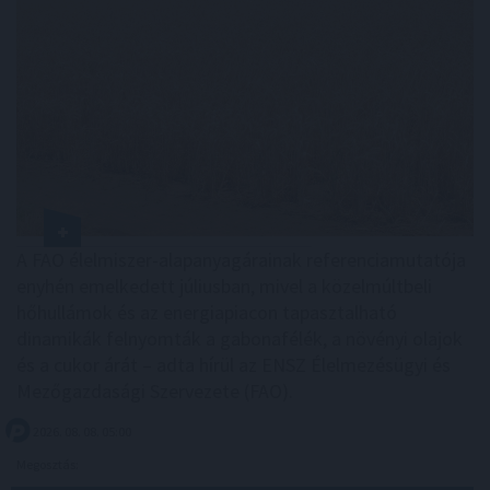
A FAO élelmiszer-alapanyagárainak referenciamutatója
enyhén emelkedett júliusban, mivel a közelmúltbeli
hőhullámok és az energiapiacon tapasztalható
dinamikák felnyomták a gabonafélék, a növényi olajok
és a cukor árát – adta hírül az ENSZ Élelmezésügyi és
Mezőgazdasági Szervezete (FAO).
2026. 08. 08. 05:00
Megosztás: