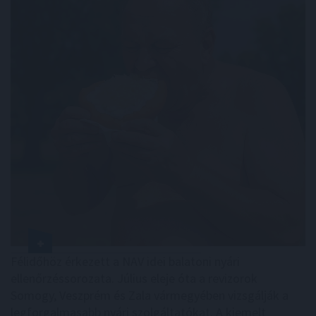
Félidőhöz érkezett a NAV idei balatoni nyári
ellenőrzéssorozata. Július eleje óta a revizorok
Somogy, Veszprém és Zala vármegyében vizsgálják a
legforgalmasabb nyári szolgáltatókat. A kiemelt