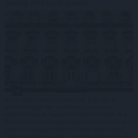
lakások, mint tavaly ilyenkor
Míg év elején sokan attól tartottak, hogy idén is
jelentős drágulás lesz a lakáspiacon, mostanra
egyértelművé vált, hogy az árrobbanás kifulladt, és a
piac a fokozatos normalizálódás irányába mozdult el. A
vásárlók közül egyre többen kivárnak, alaposabban
összehasonlítják a kínálatot, és hosszabb ideig keresik