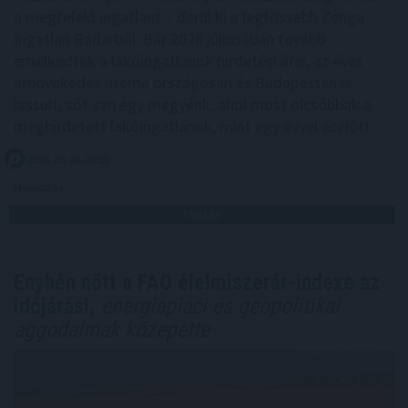
a megfelelő ingatlant – derül ki a legfrissebb Zenga
Ingatlan Radarból. Bár 2026 júliusában tovább
emelkedtek a lakóingatlanok hirdetési árai, az éves
árnövekedés üteme országosan és Budapesten is
lassult, sőt van egy megyénk, ahol most olcsóbbak a
meghirdetett lakóingatlanok, mint egy évvel ezelőtt.
2026. 08. 08. 06:00
Megosztás:
TOVÁBB
Enyhén nőtt a FAO élelmiszerár-indexe az
időjárási,
energiapiaci és geopolitikai
aggodalmak közepette