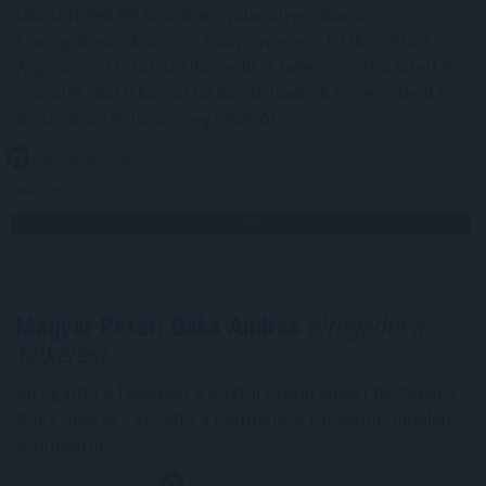
lakáshitelek 80 százaléka valamilyen állami
támogatásos kölcsön, túlnyomórészt Otthon Start.
Augusztus 10-től az UniCredit is belép az ezt a hitelt 3
százalék alatti kamattal kínáló bankok közé – derül ki a
BiztosDöntés.hu összegzéséből.
2026. 08. 08. 21:00
Megosztás:
TOVÁBB
Magyar Péter: Baka András
elfogadta a
felkérést
Elfogadta a felkérést a köztársasági elnöki tisztségre
Baka András - közölte a kormányfő Facebook-oldalán
szombaton.
2026. 08. 08. 20:00