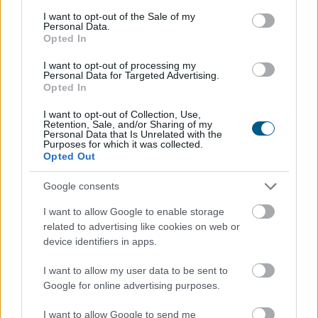
consent section.
I want to opt-out of the Sale of my
Personal Data.
Opted In
Balesetveszélyes és életveszélyes gyalog átkelni a
Dunán a Sziget Fesztiválra, a helyszínen a rendőrség
I want to opt-out of processing my
Personal Data for Targeted Advertising.
kerítést helyezett el és rendőri felügyeletet is biztosít -
Opted In
közölte a kormány a hőségriasztásról közzétett
szombati 12 órai gyorsjelentésében a kormany.hu
I want to opt-out of Collection, Use,
Retention, Sale, and/or Sharing of my
oldalon.
Personal Data that Is Unrelated with the
Purposes for which it was collected.
Opted Out
2026. 08. 08. 15:00
Megosztás:
Google consents
TOVÁBB
I want to allow Google to enable storage
related to advertising like cookies on web or
device identifiers in apps.
Megelőzte a Tron hálózatát a BNB Chain: új
éllovas a stabilcoin-tulajdonosok között
I want to allow my user data to be sent to
Google for online advertising purposes.
I want to allow Google to send me