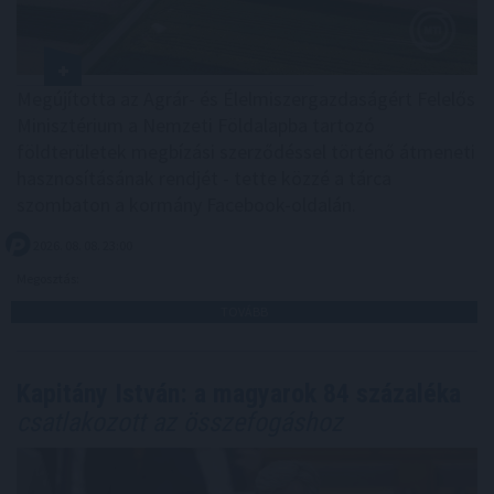
Megújította az Agrár- és Élelmiszergazdaságért Felelős
Minisztérium a Nemzeti Földalapba tartozó
földterületek megbízási szerződéssel történő átmeneti
hasznosításának rendjét - tette közzé a tárca
szombaton a kormány Facebook-oldalán.
2026. 08. 08. 23:00
Megosztás:
TOVÁBB
Kapitány István: a magyarok 84 százaléka
csatlakozott az összefogáshoz