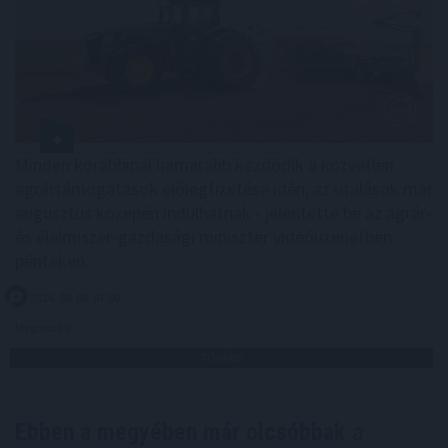
Minden korábbinál hamarabb kezdődik a közvetlen
agrártámogatások előlegfizetése idén, az utalások már
augusztus közepén indulhatnak - jelentette be az agrár-
és élelmiszer-gazdasági miniszter videóüzenetben
pénteken.
2026. 08. 08. 07:00
Megosztás:
TOVÁBB
Ebben a megyében már olcsóbbak
a