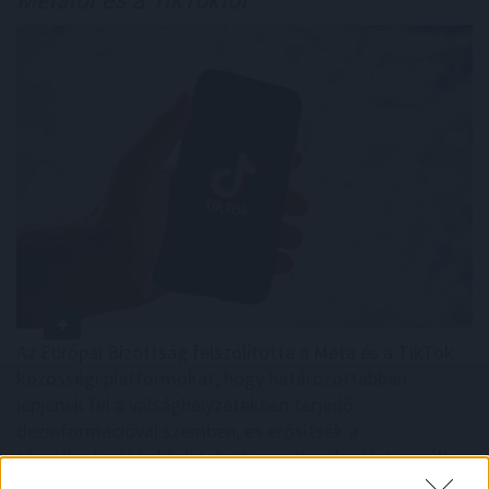
Metától és a TikToktól
Az Európai Bizottság felszólította a Meta és a TikTok
közösségi platformokat, hogy határozottabban
lépjenek fel a válsághelyzetekben terjedő
dezinformációval szemben, és erősítsék a
tényellenőrzőkkel folytatott együttműködést a múlt
heti ceutai migrációs hullám után.