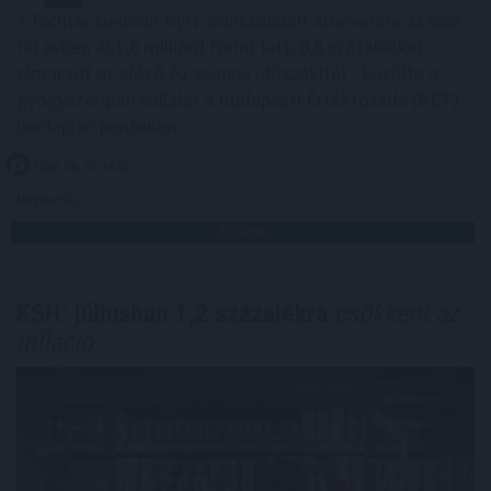
A Richter Gedeon Nyrt. konszolidált árbevétele az első
fél évben 461,6 milliárd forint lett, 0,8 százalékkal
elmaradt az előző év azonos időszakitól - közölte a
gyógyszeripari vállalat a Budapesti Értéktőzsde (BÉT)
honlapján pénteken.
2026. 08. 07. 14:00
Megosztás:
TOVÁBB
KSH: júliusban 1,2 százalékra
csökkent az
infláció