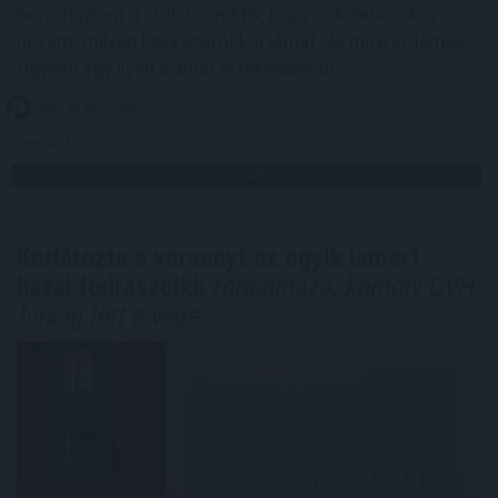
be, mit jelent a stabilcoin APY, hogyan keletkezik a
hozam, milyen kockázatokkal járhat, és mire érdemes
figyelni egy ilyen ajánlat értékelésekor.
2026. 08. 07. 19:00
Megosztás:
TOVÁBB
Korlátozta a versenyt az egyik ismert
hazai fodrászcikk
forgalmazó, komoly GVH-
bírság lett a vége