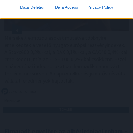
Data Deletion
Data Access
Privacy Policy
Mérsékelt elmozdulásokat mutatva többnyire
emelkedtek a vezető nyugat-európai részvényindexek.
A Stoxx600 0,2%-kal, a DAX 0,1%-kal, a CAC40 0,4%-kal
emelkedett, míg az FTSE 100 0,2%-kal csökkent. Ezzel
a páneurópai index sorozatban harmadik napon zárt
történelmi csúcson. A napi emelkedés jelentős részét a
vállalati eredmények hajtották.
2026. 08. 07. 09:00
Megosztás:
TOVÁBB
Elmaradt egyelőre az albérletpiaci roham -