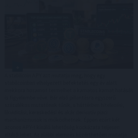
A stabilcoin APY azt mutatja meg, hogy egy
stabilcoinban elhelyezett befektetés egy év alatt
mekkora hozamot termelhet a kamatos kamat hatását
is figyelembe véve. Bár első pillantásra egyszerű
százalékos mutatónak tűnik, a háttérben hitelezési,
likviditási, kereskedési és akár derivatív piaci
mechanizmusok is működhetnek. Éppen ezért két
azonos APY-t kínáló lehetőség kockázata teljesen
eltérő lehet. Az alábbi elemzés közérthetően mutatja