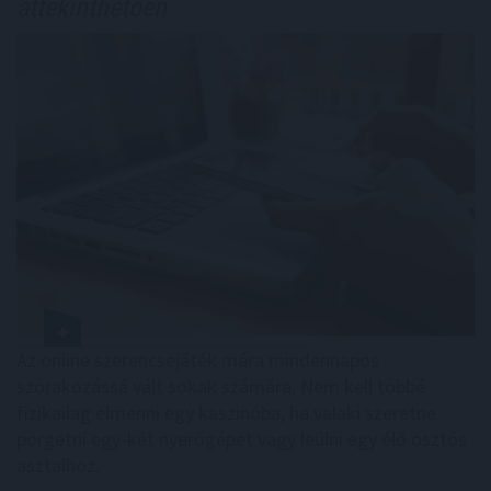
áttekinthetően
Az online szerencsejáték mára mindennapos
szórakozássá vált sokak számára. Nem kell többé
fizikailag elmenni egy kaszinóba, ha valaki szeretne
pörgetni egy-két nyerőgépet vagy leülni egy élő osztós
asztalhoz.