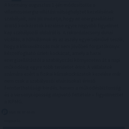
A kormány augusztus 1-jén módosította a
villamosenergia-ellátási válsághelyzet kezelésének
szabályait, ami jól mutatja, hogy az energiaellátást
érintő kockázatok kezelése egyre nagyobb figyelmet
kap szabályozói oldalról is. A rekordalacsony dunai
vízállás, a hőhullámok és az aszály egyértelművé teszik,
hogy a klímaváltozás már nem jövőbeli forgatókönyv:
kézzelfogható üzleti kockázat, amely a hazai
energiaellátástól a szabályozási környezeten át a napi
működésig egyre több területet érint. A vállalatok
számára ezért a fizikai klímakockázatok kezelése már
nem csak a szabályozói elvárásokat érintő
fenntarthatósági kérdés, hanem a működésbiztonság
és a versenyképesség alapvető feltétele – figyelmeztet
a KPMG.
2026. 08. 07. 03:00
Megosztás: