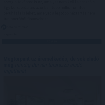
energia továbbra is az, amelyet nem kell felhasználni.
Egy korszerűsítés azonban több millió forintos
beruházás is lehet, amelyet a legtöbb háztartás nem
tud önerőből finanszírozni.
2026. 08. 07. 05:00
Megosztás:
TOVÁBB
Megtorpant az áremelkedés, de sok eladó
még
mindig durván túlárazza eladó
ingatlanát