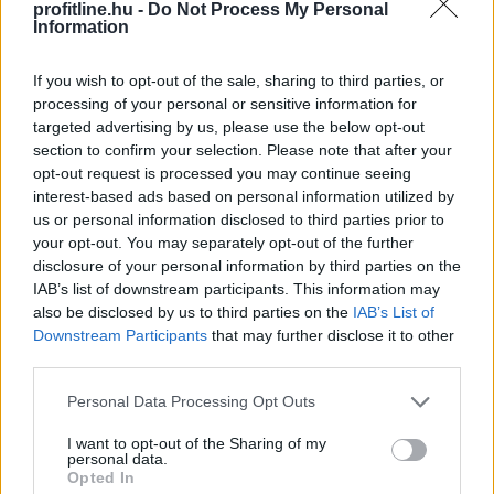
profitline.hu -
Do Not Process My Personal
Information
If you wish to opt-out of the sale, sharing to third parties, or
processing of your personal or sensitive information for
targeted advertising by us, please use the below opt-out
section to confirm your selection. Please note that after your
opt-out request is processed you may continue seeing
interest-based ads based on personal information utilized by
us or personal information disclosed to third parties prior to
your opt-out. You may separately opt-out of the further
Háromnapi csökkenés után, az emelkedő olajárak és az
disclosure of your personal information by third parties on the
amerikai munkaerőpiac stabilitását mutató adatok
IAB’s list of downstream participants. This information may
hatására az amerikai tízéves hozam újra felfelé
also be disclosed by us to third parties on the
IAB’s List of
mozdult csütörtökön.
Downstream Participants
that may further disclose it to other
third parties.
Please note that this website/app uses one or more Google
Personal Data Processing Opt Outs
2026. 08. 07. 11:00
services and may gather and store information including but
Megosztás:
not limited to your visit or usage behaviour. You may click to
I want to opt-out of the Sharing of my
personal data.
grant or deny consent to Google and its third-party tags to
TOVÁBB
Opted In
use your data for below specified purposes in below Google