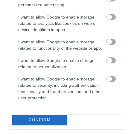
jeleket figyelték. Az S&P500 0,2%-kal, a Dow Jones
personalized advertising.
0,9%-kal, a Nasdaq Composite 0,1%-kal zárt
alacsonyabban.
I want to allow Google to enable storage
related to analytics like cookies on web or
2026. 08. 07. 10:00
device identifiers in apps.
Megosztás:
I want to allow Google to enable storage
TOVÁBB
related to functionality of the website or app.
I want to allow Google to enable storage
Kedvező vállalati jelentések támogatták
az
related to personalization.
európai piacokat
I want to allow Google to enable storage
related to security, including authentication
functionality and fraud prevention, and other
user protection.
CONFIRM