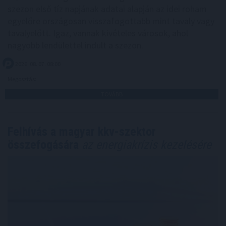
szezon első tíz napjának adatai alapján az idei roham
egyelőre országosan visszafogottabb mint tavaly vagy
tavalyelőtt. Igaz, vannak kivételes városok, ahol
nagyobb lendülettel indult a szezon.
2026. 08. 07. 08:00
Megosztás:
TOVÁBB
Felhívás a magyar kkv-szektor
összefogására
az energiakrízis kezelésére