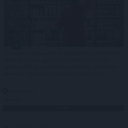
Júliusban a fogyasztói árak átlagosan 1,2 százalékkal
haladták meg az egy évvel korábbiakat, júniushoz
képest pedig 0,1 százalékkal csökkentek - jelentette
pénteken a Központi Statisztikai Hivatal (KSH).
2026. 08. 07. 13:00
Megosztás:
TOVÁBB