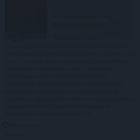
A Gazdasági Versenyhivatal (GVH) több mint 68 millió
forint versenyfelügyeleti bírságot szabott ki a Hair-Line
Kft.-re – az egyik ismert, évtizedek óta működő hazai
fodrászcikk forgalmazóra – mert a vállalkozás a
területi képviseleti rendszerében korlátozta
termékeinek viszonteladási árait, valamint területi
korlátozást is alkalmazott. A viszonteladási árak
rögzítése az egyik legsúlyosabb versenyjogi jogsértés, a
cég együttműködött a versenyhatósággal és
előremutató vállalásokat ajánlott fel.
2026. 08. 07. 18:00
Megosztás: