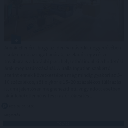
Annak ellenére, hogy az idei év második negyedévében
csökkentek az ingatlanárak, az eladók egy része
továbbra is a korábbi piaci helyzetből indul ki a hirdetési
árak meghatározásánál. A Balla Ingatlan szakértői
szerint ennek következtében még mindig gyakori az 5–
10 százalékos, sőt olykor a 15–20 százalékos túlárazás
is, ami jelentősen megnehezítheti, vagy adott esetben
akár lehetetlenné is teszi az értékesítést.
2026. 08. 07. 04:00
Megosztás:
TOVÁBB