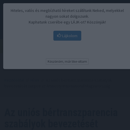
Hiteles, valós és megbízható híreket szállítunk Neked, melyekkel
nagyon sokat dolgozunk.
Kaphatunk cserébe egy LÁJK-ot? Köszönjük!
Lájkolom
Menü
Köszönöm, már like-oltam
Kezdőoldal
//
Hírek
// Az uniós bértranszparencia szabályok
bevezetését sürgeti az Amnesty International Magyarország
Az uniós bértranszparencia
szabályok bevezetését