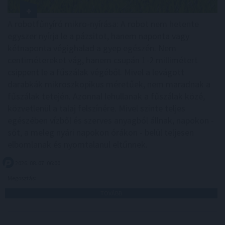
A robotfűnyíró mikro-nyírása: A robot nem hetente
egyszer nyírja le a pázsitot, hanem naponta vagy
kétnaponta végighalad a gyep egészén. Nem
centimétereket vág, hanem csupán 1-2 millimétert
csippent le a fűszálak végéből. Mivel a levágott
darabkák mikroszkopikus méretűek, nem maradnak a
fűszálak tetején. Azonnal lehullanak a fűszálak közé,
közvetlenül a talaj felszínére. Mivel szinte teljes
egészében vízből és szerves anyagból állnak, napokon -
sőt, a meleg nyári napokon órákon - belül teljesen
elbomlanak és nyomtalanul eltűnnek.
2026. 08. 07. 06:00
Megosztás:
TOVÁBB