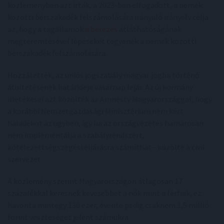
közleményben azt írták, a 2023-ban elfogadott, a nemek
közötti bérszakadék felszámolására irányuló irányelv célja
az, hogy a tagállamok
a bérezés
átláthatóságának
megteremtésével lépéseket tegyenek a nemek közötti
bérszakadék felszámolására.
Hozzátették, az uniós jogszabály magyar jogba történő
átültetésének határideje vasárnap lejár. Az új kormány
illetékesei azt közölték az Amnesty Magyarországgal, hogy
a korábbi Nemzetgazdasági Minisztérium nem kért
haladékot az ügyben, így ha az országvezetés hamarosan
nem implementálja a szabályrendszert,
kötelezettségszegési eljárásra számíthat - közölte a civil
szervezet.
A közlemény szerint Magyarországon átlagosan 17
százalékkal keresnek kevesebbet a nők mint a férfiak, ez
havonta mintegy 130 ezer, évente pedig csaknem 1,5 millió
forint veszteséget jelent számukra.