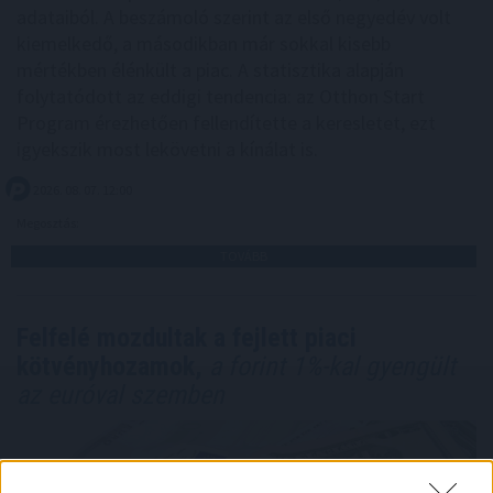
adataiból. A beszámoló szerint az első negyedév volt
kiemelkedő, a másodikban már sokkal kisebb
mértékben élénkült a piac. A statisztika alapján
folytatódott az eddigi tendencia: az Otthon Start
Program érezhetően fellendítette a keresletet, ezt
igyekszik most lekövetni a kínálat is.
2026. 08. 07. 12:00
Megosztás:
TOVÁBB
Felfelé mozdultak a fejlett piaci
kötvényhozamok,
a forint 1%-kal gyengült
az euróval szemben