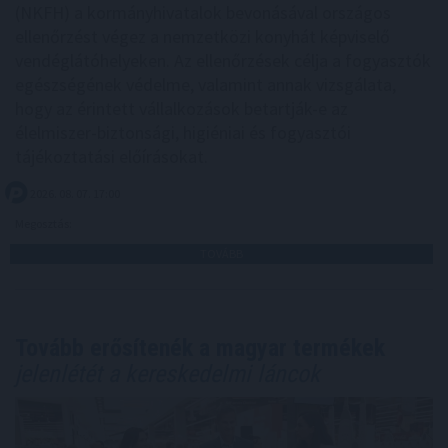
(NKFH) a kormányhivatalok bevonásával országos
ellenőrzést végez a nemzetközi konyhát képviselő
vendéglátóhelyeken. Az ellenőrzések célja a fogyasztók
egészségének védelme, valamint annak vizsgálata,
hogy az érintett vállalkozások betartják-e az
élelmiszer-biztonsági, higiéniai és fogyasztói
tájékoztatási előírásokat.
2026. 08. 07. 17:00
Megosztás:
TOVÁBB
Tovább erősítenék a magyar termékek
jelenlétét a kereskedelmi láncok