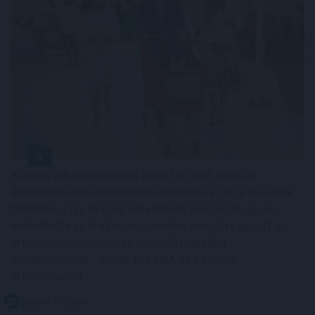
Komoly alkalmazkodást kívánt az első félév az
élelmiszer-kiskereskedelmi láncoktól és ez a második
félévben is így marad. A deflációs környezet ugyan
mérsékelte az árakat, ez azonban nem járt együtt az
értékesítési volumenek hasonló mértékű
növekedésével - derült ki a CBA és a Penny
értékeléséből.
2026. 08. 07. 16:00