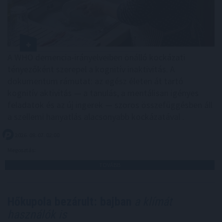
A WHO demencia-irányelveiben önálló kockázati
tényezőként szerepel a kognitív inaktivitás. A
dokumentum rámutat: az egész életen át tartó
kognitív aktivitás — a tanulás, a mentálisan igényes
feladatok és az új ingerek — szoros összefüggésben áll
a szellemi hanyatlás alacsonyabb kockázatával .
2026. 08. 07. 02:00
Megosztás:
TOVÁBB
Hőkupola bezárult: bajban
a klímát
használók is