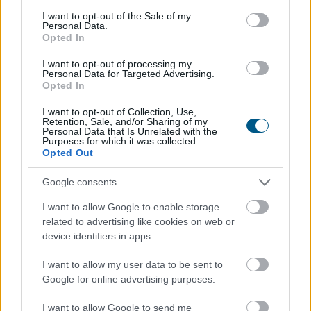
consent section.
I want to opt-out of the Sale of my
Personal Data.
Mínuszban zártak csütörtökön
a Wall
Opted In
Street-i indexek
I want to opt-out of processing my
Personal Data for Targeted Advertising.
Opted In
I want to opt-out of Collection, Use,
Retention, Sale, and/or Sharing of my
Personal Data that Is Unrelated with the
Purposes for which it was collected.
Opted Out
Google consents
I want to allow Google to enable storage
related to advertising like cookies on web or
device identifiers in apps.
Az amerikai részvénypiacok csütörtökön csökkenésben
zártak, miközben a befektetők a vállalati
I want to allow my user data to be sent to
Google for online advertising purposes.
gyorsjelentéseket, valamint az Egyesült Államok és Irán
között az esetleges békemegállapodás felé mutató
I want to allow Google to send me