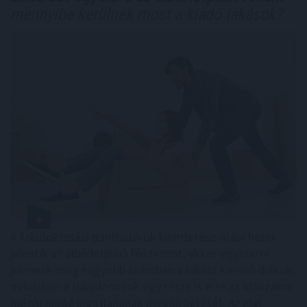
mennyibe kerülnek most a kiadó lakások?
A felsőoktatási ponthatárok kihirdetése utáni hetek
jelentik az albérletpiaci főszezont, ekkor egyszerre
jelennek meg nagyobb számban a lakást kereső diákok,
miközben a tulajdonosok egy része is erre az időszakra
időzíti kiadó ingatlanának meghirdetését. Az idei