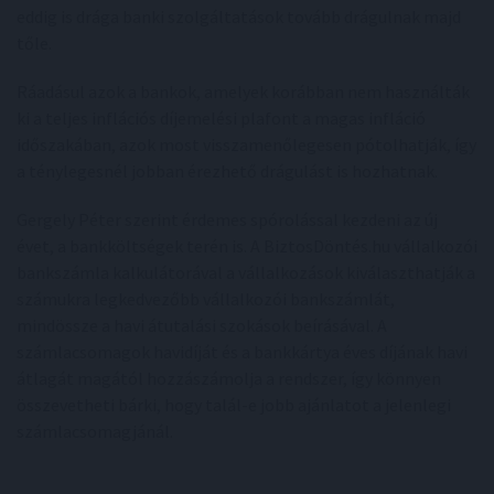
eddig is drága banki szolgáltatások tovább drágulnak majd
tőle.
Ráadásul azok a bankok, amelyek korábban nem használták
ki a teljes inflációs díjemelési plafont a magas infláció
időszakában, azok most visszamenőlegesen pótolhatják, így
a ténylegesnél jobban érezhető drágulást is hozhatnak.
Gergely Péter szerint érdemes spórolással kezdeni az új
évet, a bankköltségek terén is. A BiztosDöntés.hu vállalkozói
bankszámla kalkulátorával a vállalkozások kiválaszthatják a
számukra legkedvezőbb vállalkozói bankszámlát,
mindössze a havi átutalási szokások beírásával. A
számlacsomagok havidíját és a bankkártya éves díjának havi
átlagát magától hozzászámolja a rendszer, így könnyen
összevetheti bárki, hogy talál-e jobb ajánlatot a jelenlegi
számlacsomagjánál.