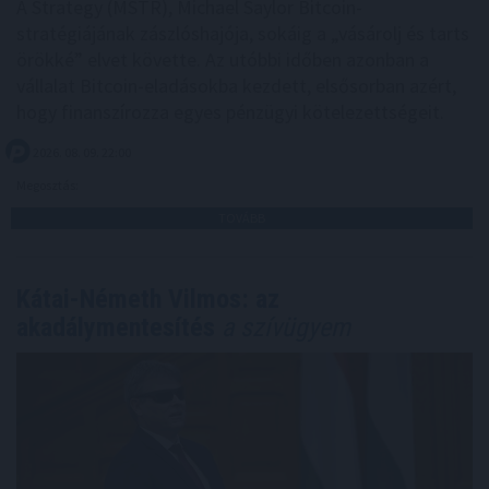
A Strategy (MSTR), Michael Saylor Bitcoin-
stratégiájának zászlóshajója, sokáig a „vásárolj és tarts
örökké” elvet követte. Az utóbbi időben azonban a
vállalat Bitcoin-eladásokba kezdett, elsősorban azért,
hogy finanszírozza egyes pénzügyi kötelezettségeit.
2026. 08. 09. 22:00
Megosztás:
TOVÁBB
Kátai-Németh Vilmos: az
akadálymentesítés
a szívügyem