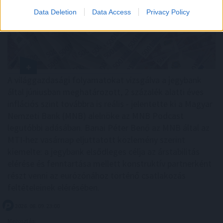
Data Deletion
Data Access
Privacy Policy
A világgazdasági folyamatokat vizsgálva a jegybank
által júniusban meghatározott, 2 százalék alatti éves
inflációs szint továbbra is reális - jelentette ki a Magyar
Nemzeti Bank (MNB) alelnöke az MNB Podcast
legutóbbi adásában. Banai Péter Benő az MNB által az
MTI-hez vasárnap eljuttatott közlemény szerint
kiemelte: a jegybank elsődleges célja az árstabilitás
elérése és fenntartása mellett konstruktív partnerként
részt venni az eurózónához történő csatlakozás
feltételeinek elérésében.
2026. 08. 09. 23:00
Megosztás: