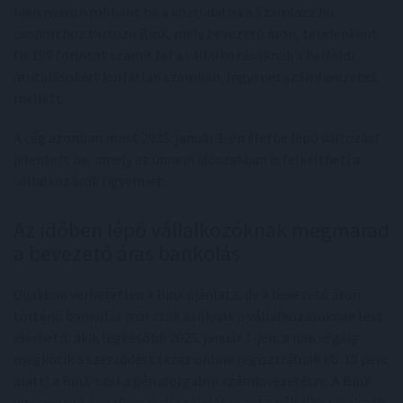
Idén nyáron robbant be a köztudatba a Számlázz.hu
csoporthoz tartozó BinX, mely bevezető áron, tételenként
fix 199 forintot számít fel a vállalkozásoknak a belföldi
átutalásokért korlátlan számban, ingyenes számlavezetés
mellett.
A cég azonban most 2025. január 1-én életbe lépő változást
jelentett be, amely az ünnepi időszakban is felkeltheti a
vállalkozások figyelmét.
Az időben lépő vállalkozóknak megmarad
a bevezető áras bankolás
Díjakban verhetetlen a BinX ajánlata, de a bevezető áron
történő bankolás már csak azoknak a vállalkozásoknak lesz
elérhető, akik legkésőbb 2025. január 1-jén, a nap végéig
megkötik a szerződést (azaz online regisztrálnak kb. 10 perc
alatt) a BinX-szel a pénzforgalmi számlavezetésre. A BinX
ugyanolyan pénzforgalmi számlát vezet a vállalkozásoknak,