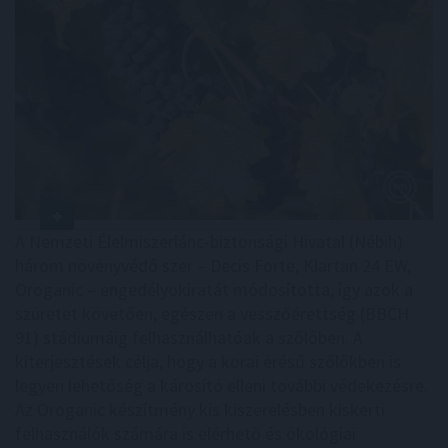
A Nemzeti Élelmiszerlánc-biztonsági Hivatal (Nébih)
három növényvédő szer – Decis Forte, Klartan 24 EW,
Oroganic – engedélyokiratát módosította, így azok a
szüretet követően, egészen a vesszőérettség (BBCH
91) stádiumáig felhasználhatóak a szőlőben. A
kiterjesztések célja, hogy a korai érésű szőlőkben is
legyen lehetőség a károsító elleni további védekezésre.
Az Oroganic készítmény kis kiszerelésben kiskerti
felhasználók számára is elérhető és ökológiai