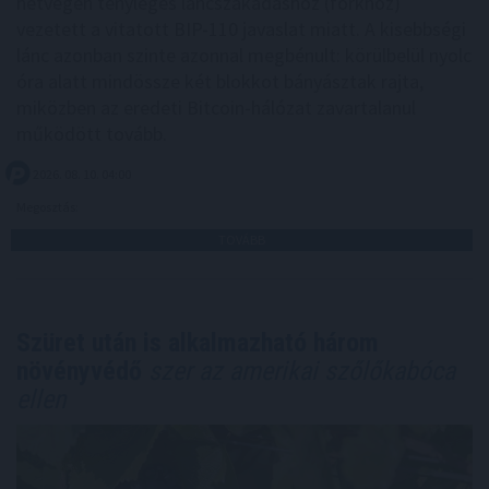
hétvégén tényleges láncszakadáshoz (forkhoz)
vezetett a vitatott BIP-110 javaslat miatt. A kisebbségi
lánc azonban szinte azonnal megbénult: körülbelül nyolc
óra alatt mindössze két blokkot bányásztak rajta,
miközben az eredeti Bitcoin-hálózat zavartalanul
működött tovább.
2026. 08. 10. 04:00
Megosztás:
TOVÁBB
Szüret után is alkalmazható három
növényvédő
szer az amerikai szőlőkabóca
ellen