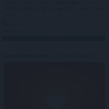
infrastruktúra áll, amely nélkül a blokkláncos fizetések
nehezen válhatnak a globális pénzügyi rendszer szerves
részévé.
2026. 08. 09. 18:00
Megosztás:
TOVÁBB
Egész héten meleg,
napos idő várható