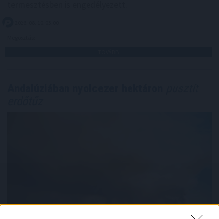
termesztésben is engedélyezett.
2026. 08. 10. 03:00
Megosztás:
TOVÁBB
Andalúziában nyolcezer hektáron
pusztít
erdőtűz