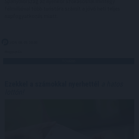
Spanyolország az ilyenkor szokásosnál mintegy
félmillióval több turistára számít a jövő heti teljes
napfogyatkozás miatt.
2026. 08. 09. 20:00
Megosztás:
TOVÁBB
Ezekkel a számokkal nyerhettél
a hatos
lottón!