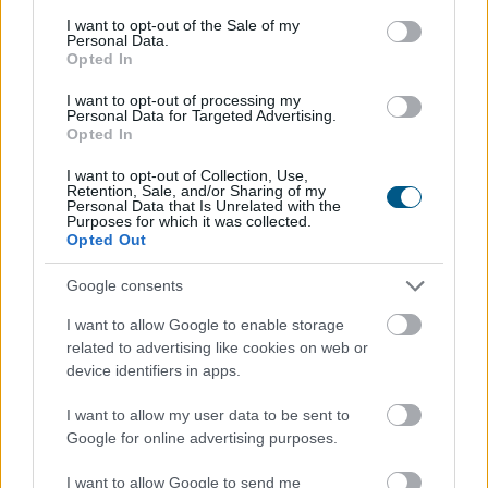
consent section.
I want to opt-out of the Sale of my
Personal Data.
Opted In
I want to opt-out of processing my
Personal Data for Targeted Advertising.
Opted In
I want to opt-out of Collection, Use,
Retention, Sale, and/or Sharing of my
Personal Data that Is Unrelated with the
Purposes for which it was collected.
Opted Out
Google consents
Lehetséges egyetlen, megkérdőjelezhetetlen listába
I want to allow Google to enable storage
rendezni a filmtörténet legnagyszerűbb alkotásait?
related to advertising like cookies on web or
Aligha, hiszen egy film értékét nemcsak a rendezés
device identifiers in apps.
vagy a színészi játék határozza meg, hanem az is,
milyen hatást gyakorol a nézőre. Az alábbi rangsor
I want to allow my user data to be sent to
ezért szükségszerűen szubjektív, összeállításánál
Google for online advertising purposes.
azonban figyelembe vettük a filmek művészi
I want to allow Google to send me