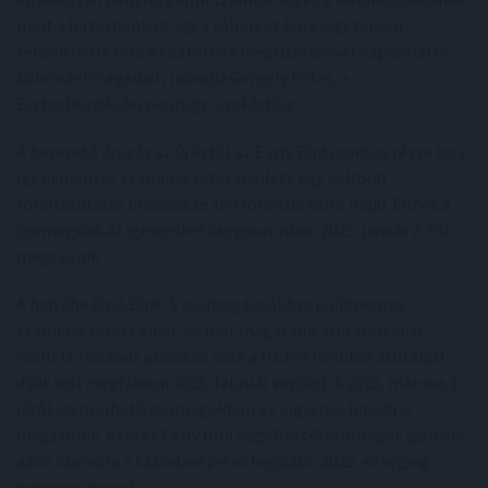
mint a hazai bankok, így a vállalkozások jogszerűen
teljesíthetik róla a közterhek megfizetésével kapcsolatos
kötelezettségeiket, mondja Gergely Péter, a
BiztosDöntés.hu pénzügyi szakértője.
A bevezető árazás az új évtől az Early Bird csomag része lesz,
így díjmentes számlavezetés mellett egy belföldi
forintátutalás mindössze 199 forintba kerül majd. Ennek a
csomagnak az igényelhetőségeazonban 2025. január 2-től
megszűnik.
A helyébe lépő BinX-S csomag továbbra is díjmentes
számlavezetést kínál, de már magasabb átutalási díjak
mellett (viszont akciósan csak a fix 199 forintos átutalási
díjat kell megfizetni 2025. február végéig). A 2025. március 1-
jétől igényelhető csomagokban az ingyenes havidíj is
megszűnik. Akik az Early Bird vagy BinX-S csomagot igénylik,
azok számára a számlavezetés legalább 2025. év végéig
ingyenes marad.