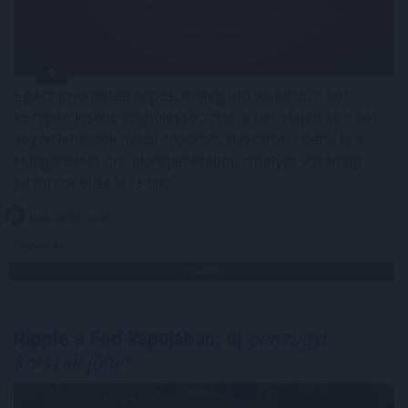
Egész jövő héten napos, meleg idő várható, a hét
közepén kisebb enyhüléssel; csak a hét elején és a hét
végén lehetnek néhol záporok, zivatarok - derül ki a
HungaroMet Zrt. előrejelzéséből, amelyet vasárnap
juttattak el az MTI-hez.
2026. 08. 09. 16:00
Megosztás:
TOVÁBB
Ripple a Fed kapujában: új
pénzügyi
korszak jöhet