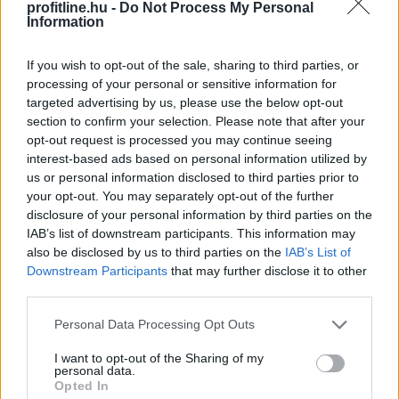
profitline.hu -
Do Not Process My Personal
Information
If you wish to opt-out of the sale, sharing to third parties, or
Az andalúziai Niebla város közelében nyolcezer
processing of your personal or sensitive information for
hektáron pusztít erdőtűz, emiatt hat településről 500
targeted advertising by us, please use the below opt-out
embert evakuáltak elővigyázatosságból - közölte
section to confirm your selection. Please note that after your
Antonio Sanz, a tartomány vészhelyzet-kezelési
opt-out request is processed you may continue seeing
tanácsosa vasárnap.
interest-based ads based on personal information utilized by
us or personal information disclosed to third parties prior to
2026. 08. 10. 02:00
your opt-out. You may separately opt-out of the further
disclosure of your personal information by third parties on the
Megosztás:
IAB’s list of downstream participants. This information may
TOVÁBB
also be disclosed by us to third parties on the
IAB’s List of
Downstream Participants
that may further disclose it to other
third parties.
A világ 10 legjobb filmje, ami valaha
Please note that this website/app uses one or more Google
Personal Data Processing Opt Outs
készült - hányat láttál?
services and may gather and store information including but
not limited to your visit or usage behaviour. You may click to
I want to opt-out of the Sharing of my
personal data.
grant or deny consent to Google and its third-party tags to
Opted In
use your data for below specified purposes in below Google