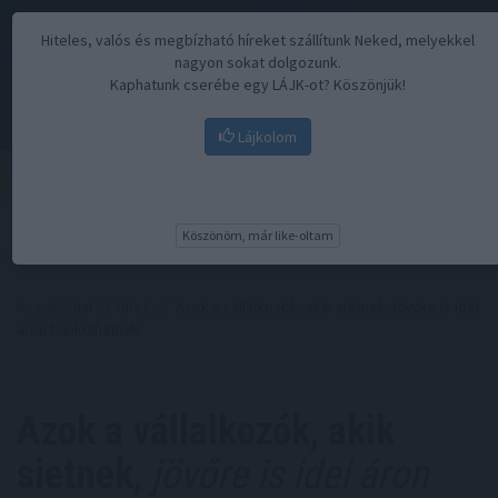
Hiteles, valós és megbízható híreket szállítunk Neked, melyekkel
nagyon sokat dolgozunk.
Kaphatunk cserébe egy LÁJK-ot? Köszönjük!
Lájkolom
Menü
Köszönöm, már like-oltam
Kezdőoldal
//
Hírek
// Azok a vállalkozók, akik sietnek, jövőre is idei
áron bankolhatnak
Azok a vállalkozók, akik
sietnek,
jövőre is idei áron