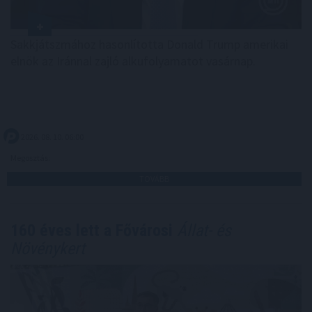
Sakkjátszmához hasonlította Donald Trump amerikai
elnök az Iránnal zajló alkufolyamatot vasárnap.
2026. 08. 10. 06:00
Megosztás:
TOVÁBB
160 éves lett a Fővárosi
Állat- és
Növénykert