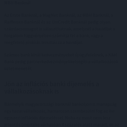
MBH Banknál.
Az Erste Banknál, a MagNet Banknál, az MBH Banknál, a
Raiffeisen Banknál és az UniCredit Banknál pedig olyan
számlacsomagot is választhatnak, amelynél a havidíjat a
forgalom függvényében számítja fel a bank, vagy a
megfelelő jóváírás lenullázza a havidíjat.
Számos bank kínál kedvezményeket új ügyfeleknek, a K&H
Bank pedig partnerkedvezményekkelsegíti a vállalkozások
üzletmenetét.
Jön az inflációs banki díjemelés a
vállalkozásoknak is
Bármelyik magyarországi banknál bankoljon is manapság
egy hazai vállalkozás, hamarosan szembesülni fog az évi
egyszeri inflációs díjemeléssel. Noha ez most nem lesz
jelentős (mértéke várhatóan 4 százalék alatt marad), de az