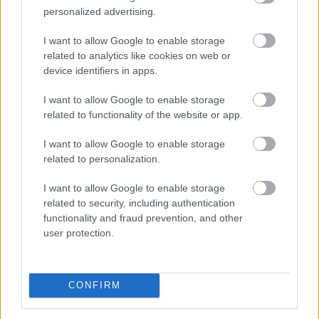
jelentőségét, kulturális hatását, időtállóságát, valamint
personalized advertising.
a kritikusok és a közönség véleményét.
I want to allow Google to enable storage
2026. 08. 10. 01:00
related to analytics like cookies on web or
Megosztás:
device identifiers in apps.
TOVÁBB
I want to allow Google to enable storage
related to functionality of the website or app.
MNB-alelnök: az euróbevezetés
I want to allow Google to enable storage
követelményeinek
elérése a teljes
related to personalization.
gazdaság számára hasznos
I want to allow Google to enable storage
related to security, including authentication
functionality and fraud prevention, and other
user protection.
CONFIRM