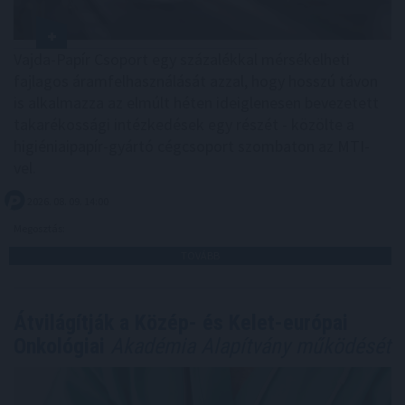
Vajda-Papír Csoport egy százalékkal mérsékelheti
fajlagos áramfelhasználását azzal, hogy hosszú távon
is alkalmazza az elmúlt héten ideiglenesen bevezetett
takarékossági intézkedések egy részét - közölte a
higiéniaipapír-gyártó cégcsoport szombaton az MTI-
vel.
2026. 08. 09. 14:00
Megosztás:
TOVÁBB
Átvilágítják a Közép- és Kelet-európai
Onkológiai
Akadémia Alapítvány működését