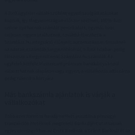
A BinX ügyfelei vállalkozóként egyedi szolgáltatásokat
kapnak, így Magyarországon először szelfivel, 100%-ban
online nyithatnak számlát percek alatt, egymás közt
teljesen ingyen utalhatnak, továbbá élvezhetik a
Számlázz.hu integráció előnyeit: automatikusan frissülnek
az adatok a számlák kiegyenlítéséről, a BinX fiókban pedig
látszanak a kiegyenlítendő Számlázz.hu számlák. Az
ügyfelek kétféle Mastercard prémium bankkártya közül
választhatnak alapáron vagy ingyen, a vállalkozás adószáma
pedig rákerül a kártyára.
Más bankszámla ajánlatok is várják a
vállalkozókat
Több ezer forintos havidíj mellett pusztán a pénzügyi
tranzakciós illetéknek megfelelő banki díjért utalhatnak
egyes csomagokban az Erste Banknál, a Gránit Banknál és az