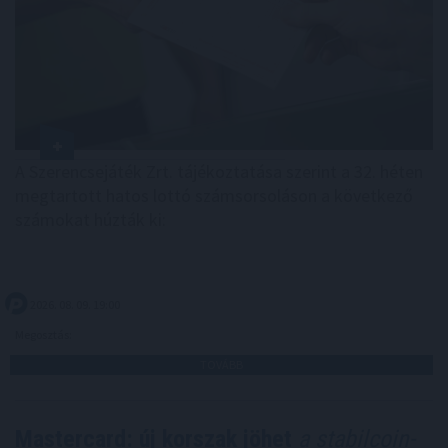
A Szerencsejáték Zrt. tájékoztatása szerint a 32. héten
megtartott hatos lottó számsorsoláson a következő
számokat húzták ki:
2026. 08. 09. 19:00
Megosztás:
TOVÁBB
Mastercard: új korszak jöhet
a stabilcoin-