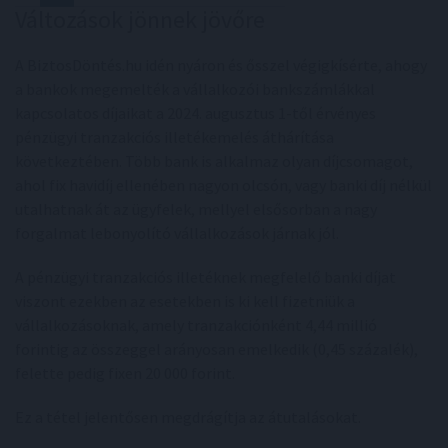
Változások jönnek jövőre
A BiztosDöntés.hu idén nyáron és ősszel végigkísérte, ahogy
a bankok megemelték a vállalkozói bankszámlákkal
kapcsolatos díjaikat a 2024. augusztus 1-től érvényes
pénzügyi tranzakciós illetékemelés áthárítása
következtében. Több bank is alkalmaz olyan díjcsomagot,
ahol fix havidíj ellenében nagyon olcsón, vagy banki díj nélkül
utalhatnak át az ügyfelek, mellyel elsősorban a nagy
forgalmat lebonyolító vállalkozások járnak jól.
A pénzügyi tranzakciós illetéknek megfelelő banki díjat
viszont ezekben az esetekben is ki kell fizetniük a
vállalkozásoknak, amely tranzakciónként 4,44 millió
forintig az összeggel arányosan emelkedik (0,45 százalék),
felette pedig fixen 20 000 forint.
Ez a tétel jelentősen megdrágítja az átutalásokat.