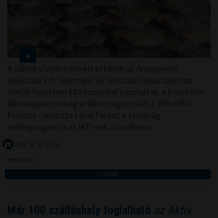
A súlyos vízhiány következtében az Aranyponty
Halászati Zrt. rétimajori és rétszilasi halastavain az
elmúlt hetekben 185 tonna hal pusztult el, a közvetlen
állományveszteség értéke megközelíti a 200 millió
forintot - mondta Lévai Ferenc a társaság
vezérigazgatója az MTI-nek szombaton.
2026. 08. 09. 07:00
Megosztás:
TOVÁBB
Már 100 szálláshely foglalható
az Aktív