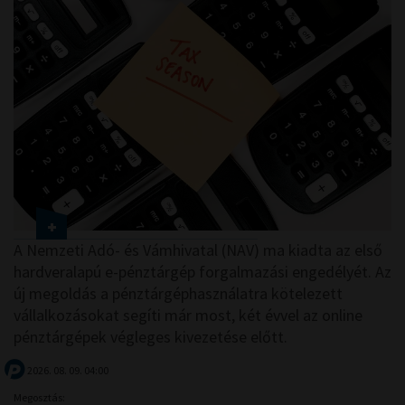
A Nemzeti Adó- és Vámhivatal (NAV) ma kiadta az első
hardveralapú e-pénztárgép forgalmazási engedélyét. Az
új megoldás a pénztárgéphasználatra kötelezett
vállalkozásokat segíti már most, két évvel az online
pénztárgépek végleges kivezetése előtt.
2026. 08. 09. 04:00
Megosztás: