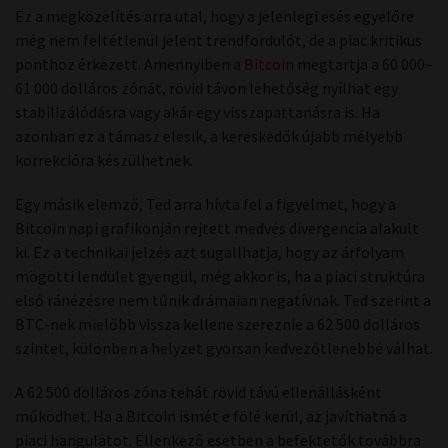
Ez a megközelítés arra utal, hogy a jelenlegi esés egyelőre
még nem feltétlenül jelent trendfordulót, de a piac kritikus
ponthoz érkezett. Amennyiben a
Bitcoin
megtartja a 60 000–
61 000 dolláros zónát, rövid távon lehetőség nyílhat egy
stabilizálódásra vagy akár egy visszapattanásra is. Ha
azonban ez a támasz elesik, a kereskedők újabb mélyebb
korrekcióra készülhetnek.
Egy másik elemző, Ted arra hívta fel a figyelmet, hogy a
Bitcoin napi grafikonján rejtett medvés divergencia alakult
ki. Ez a technikai jelzés azt sugallhatja, hogy az árfolyam
mögötti lendület gyengül, még akkor is, ha a piaci struktúra
első ránézésre nem tűnik drámaian negatívnak. Ted szerint a
BTC-nek mielőbb vissza kellene szereznie a 62 500 dolláros
szintet, különben a helyzet gyorsan kedvezőtlenebbé válhat.
A 62 500 dolláros zóna tehát rövid távú ellenállásként
működhet. Ha a Bitcoin ismét e fölé kerül, az javíthatná a
piaci hangulatot. Ellenkező esetben a befektetők továbbra