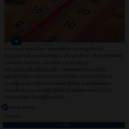
Szombat hajnalban helyreállt a vízszolgáltatás
Budapest III. kerületében a Jós utcában, ahol pénteken
csőtörés történt - közölte a kormány a
hőségriasztásról készült, szombaton közzétett
jelentésében a kormany.hu oldalon. Szombattól az
országos tisztifőorvos kedd éjfélig másodfokúra
mérsékelte az ország egész területére vonatkozó
harmadfokú hőségriasztást.
2026. 08. 09. 00:05
Megosztás:
TOVÁBB