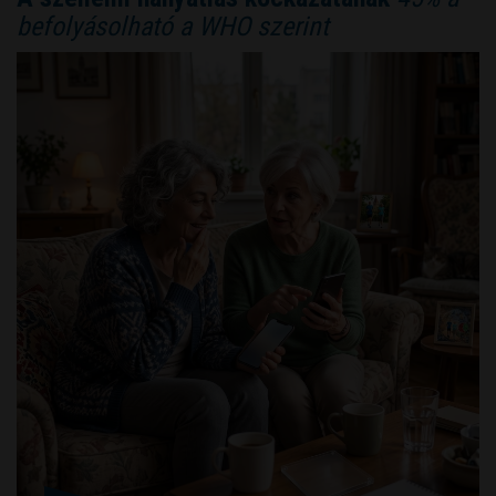
befolyásolható a WHO szerint