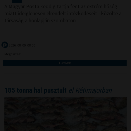
A Magyar Posta keddig tartja fent az extrém hőség
miatt ideiglenesen elrendelt intézkedéseit - közölte a
társaság a honlapján szombaton.
2026. 08. 09. 08:00
Megosztás:
TOVÁBB
185 tonna hal pusztult
el Rétimajorban