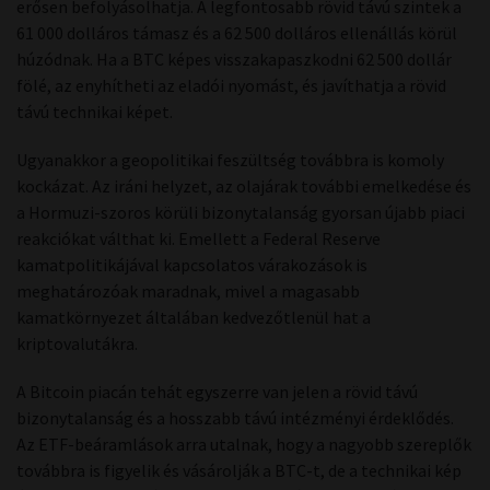
erősen befolyásolhatja. A legfontosabb rövid távú szintek a
61 000 dolláros támasz és a 62 500 dolláros ellenállás körül
húzódnak. Ha a BTC képes visszakapaszkodni 62 500 dollár
fölé, az enyhítheti az eladói nyomást, és javíthatja a rövid
távú technikai képet.
Ugyanakkor a geopolitikai feszültség továbbra is komoly
kockázat. Az iráni helyzet, az olajárak további emelkedése és
a Hormuzi-szoros körüli bizonytalanság gyorsan újabb piaci
reakciókat válthat ki. Emellett a Federal Reserve
kamatpolitikájával kapcsolatos várakozások is
meghatározóak maradnak, mivel a magasabb
kamatkörnyezet általában kedvezőtlenül hat a
kriptovalutákra.
A Bitcoin piacán tehát egyszerre van jelen a rövid távú
bizonytalanság és a hosszabb távú intézményi érdeklődés.
Az ETF-beáramlások arra utalnak, hogy a nagyobb szereplők
továbbra is figyelik és vásárolják a BTC-t, de a technikai kép