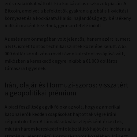
erős reakciókat váltott ki a kockázatos eszközök piacán. A
Bitcoin, amelyet a befektetők gyakran a globális likviditási
környezet és a kockázatvállalási hajlandóság egyik érzékeny
indikátoraként kezelnek, gyorsan lefelé indult.
Az esés nem önmagában volt jelentős, hanem azért is, mert
a BTC ismét fontos technikai szintek közelébe került. A 62
000 dollár körüli zóna rövid távon kulcsfontosságúvá vált,
miközben a kereskedők egyre inkább a 61 000 dolláros
támaszra figyelnek.
Irán, olajár és Hormuzi-szoros: visszatért
a geopolitikai prémium
A piaci feszültség egyik fő oka az volt, hogy az amerikai
katonai erők kedden csapásokat hajtottak végre iráni
célpontok ellen. A támadások válaszlépésként érkeztek,
miután három kereskedelmi olajszállító hajót ért incidens a
stratégiai jelentőségű Hormuzi-szoros közelében. Irán ezt