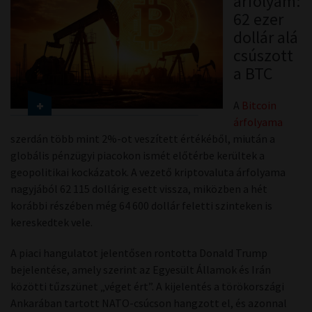
árfolyam:
62 ezer
dollár alá
csúszott
a BTC
A
Bitcoin
árfolyama
szerdán több mint 2%-ot veszített értékéből, miután a
globális pénzügyi piacokon ismét előtérbe kerültek a
geopolitikai kockázatok. A vezető kriptovaluta árfolyama
nagyjából 62 115 dollárig esett vissza, miközben a hét
korábbi részében még 64 600 dollár feletti szinteken is
kereskedtek vele.
A piaci hangulatot jelentősen rontotta Donald Trump
bejelentése, amely szerint az Egyesült Államok és Irán
közötti tűzszünet „véget ért”. A kijelentés a törökországi
Ankarában tartott NATO-csúcson hangzott el, és azonnal