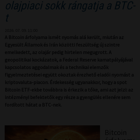
olajpiaci sokk rángatja a BTC-
t
2026. 07. 09. 11:00
A Bitcoin árfolyama ismét nyomás alá került, miután az
Egyesült Államok és Irán közötti feszültség új szintre
emelkedett, az olajár pedig hirtelen megugrott. A
geopolitikai kockázatok, a Federal Reserve kamatpályájával
kapcsolatos aggodalmak és a technikai elemzők
figyelmeztetései együtt okoztak érezhető eladói nyomást a
kriptovaluta-piacon. Érdekesség ugyanakkor, hogy a spot
Bitcoin ETF-ekbe továbbra is érkezik a tőke, ami azt jelzi: az
intézményi befektetők egy része a gyengülés ellenére sem
fordított hátat a BTC-nek.
Bitcoin