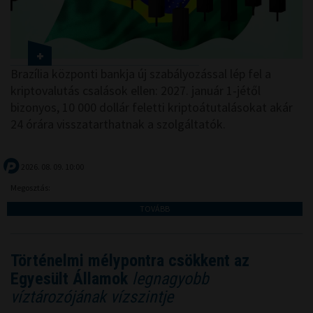
Brazília központi bankja új szabályozással lép fel a
kriptovalutás csalások ellen: 2027. január 1-jétől
bizonyos, 10 000 dollár feletti kriptoátutalásokat akár
24 órára visszatarthatnak a szolgáltatók.
2026. 08. 09. 10:00
Megosztás:
TOVÁBB
Történelmi mélypontra csökkent az
Egyesült Államok
legnagyobb
víztározójának vízszintje