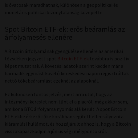
is óvatosak maradhatnak, különösen a geopolitikai és
monetáris politikai bizonytalanság közepette.
Spot Bitcoin ETF-ek: erős beáramlás az
árfolyamesés ellenére
A Bitcoin árfolyamának gyengülése ellenére az amerikai
tőzsdéken jegyzett spot
Bitcoin ETF-ek
továbbra is pozitív
képet mutatnak. A követési adatok szerint kedden már a
harmadik egymást követő kereskedési napon regisztráltak
nettó tőkebeáramlást ezeknél az alapoknál.
Ez különösen fontos jelzés, mert arra utal, hogy az
intézményi kereslet nem tűnt el a piacról, még akkor sem,
amikor a BTC árfolyama nyomás alá került. A spot Bitcoin
ETF-ekbe érkező tőke korábban segített ellensúlyozni a
kiáramlási hullámot, és hozzájárult ahhoz is, hogy a Bitcoin
visszakapaszkodjon a június végi mélypontokról.