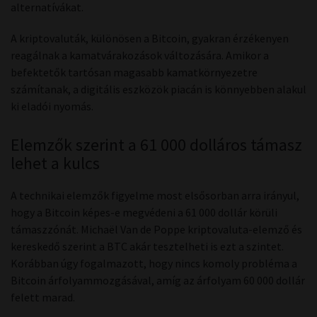
alternatívákat.
A kriptovaluták, különösen a Bitcoin, gyakran érzékenyen
reagálnak a kamatvárakozások változására. Amikor a
befektetők tartósan magasabb kamatkörnyezetre
számítanak, a digitális eszközök piacán is könnyebben alakul
ki eladói nyomás.
Elemzők szerint a 61 000 dolláros támasz
lehet a kulcs
A technikai elemzők figyelme most elsősorban arra irányul,
hogy a Bitcoin képes-e megvédeni a 61 000 dollár körüli
támaszzónát. Michaël Van de Poppe kriptovaluta-elemző és
kereskedő szerint a BTC akár tesztelheti is ezt a szintet.
Korábban úgy fogalmazott, hogy nincs komoly probléma a
Bitcoin árfolyammozgásával, amíg az árfolyam 60 000 dollár
felett marad.