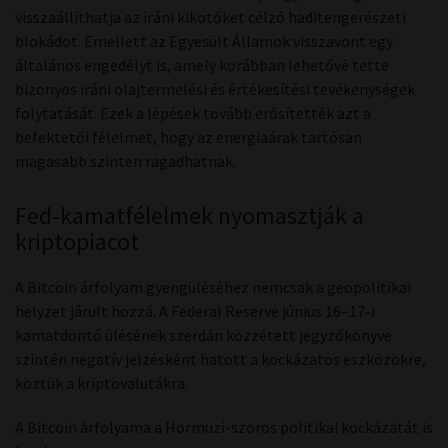
visszaállíthatja az iráni kikötőket célzó haditengerészeti
blokádot. Emellett az Egyesült Államok visszavont egy
általános engedélyt is, amely korábban lehetővé tette
bizonyos iráni olajtermelési és értékesítési tevékenységek
folytatását. Ezek a lépések tovább erősítették azt a
befektetői félelmet, hogy az energiaárak tartósan
magasabb szinten ragadhatnak.
Fed-kamatfélelmek nyomasztják a
kriptopiacot
A Bitcoin árfolyam gyengüléséhez nemcsak a geopolitikai
helyzet járult hozzá. A Federal Reserve június 16–17-i
kamatdöntő ülésének szerdán közzétett jegyzőkönyve
szintén negatív jelzésként hatott a kockázatos eszközökre,
köztük a kriptovalutákra.
A Bitcoin árfolyama a Hormuzi-szoros politikai kockázatát is