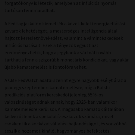
forgatókönyv is létezik, amelyben az inflációs nyomás
tartósan fennmaradhat.
A Fed tagjai külön kiemelték a közel-keleti energiaellátási
zavarok lehetőségét, a mesterséges intelligencia által
hajtott keresletnövekedést, valamint a vámintézkedések
inflációs hatásait. Ezek a tényezők együtt azt
eredményezhetik, hogy a jegybank a vártnál tovább
tarthatja fenn a szigorúbb monetáris kondíciókat, vagy akár
újabb kamatemelést is fontolóra vehet.
A CME FedWatch adatai szerint egyre nagyobb esélyt áraz a
piac egy szeptemberi kamatemelésre, míg a Kalshi
predikciós platform kereskedői jelenleg 55%-os
valószínűséget adnak annak, hogy 2026-ban valamikor
kamatemelésre kerül sor. A magasabb kamatok általában
kedvezőtlenek a spekulatív eszközök számára, mivel
csökkentik a kockázatvállalási hajlandóságot, és vonzóbbá
teszik a hozamot kínáló, hagyományos befektetési