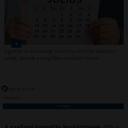
Egyetlen év különbség is komoly változást jelenthet
annak, aki már a nyugdíjba vonulását tervezi.
2026. 08. 09. 01:00
Megosztás:
TOVÁBB
A szellemi hanyatlás kockázatának
45%-a