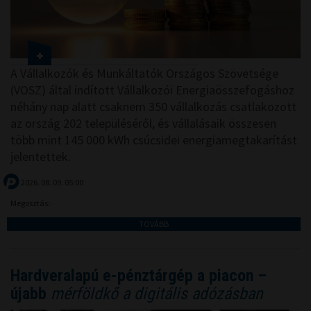
A Vállalkozók és Munkáltatók Országos Szövetsége
(VOSZ) által indított Vállalkozói Energiaösszefogáshoz
néhány nap alatt csaknem 350 vállalkozás csatlakozott
az ország 202 településéről, és vállalásaik összesen
több mint 145 000 kWh csúcsidei energiamegtakarítást
jelentettek.
2026. 08. 09. 05:00
Megosztás:
TOVÁBB
Hardveralapú e-pénztárgép a piacon –
újabb
mérföldkő a digitális adózásban