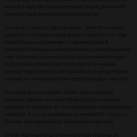
követően saját katonai műveletekkel reagált, ami tovább
növelte a közel-keleti eszkaláció kockázatát.
Trump azt is jelezte, hogy Irán újabb, „kemény” csapásra
számíthat, a Pentagon pedig később megerősítette, hogy
további katonai műveleteket is végrehajtottak. A
befektetők számára ez azért különösen érzékeny fejlemény,
mert a Hormuzi-szoros a globális olajkereskedelem egyik
legfontosabb útvonala. Bármilyen tartós fennakadás
azonnal megjelenhet az energiaárakban, ez pedig inflációs
nyomást és monetáris politikai bizonytalanságot okozhat.
Az olajpiac gyorsan reagált: a Brent típusú nyersolaj
határidős jegyzése rövid időre 80 dollár fölé emelkedett
hordónként, ami június 22. óta a legerősebb teljesítménynek
számított. Ezzel párhuzamosan az amerikai WTI olaj ára is
75 dollár fölé kapaszkodott a kereskedési nap során.
A Fehér Ház részéről az is felmerült, hogy Washington