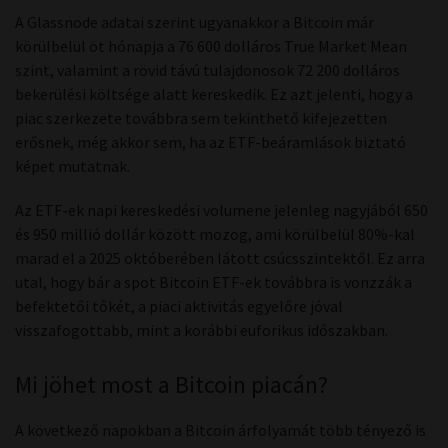
A Glassnode adatai szerint ugyanakkor a Bitcoin már
körülbelül öt hónapja a 76 600 dolláros True Market Mean
szint, valamint a rövid távú tulajdonosok 72 200 dolláros
bekerülési költsége alatt kereskedik. Ez azt jelenti, hogy a
piac szerkezete továbbra sem tekinthető kifejezetten
erősnek, még akkor sem, ha az ETF-beáramlások biztató
képet mutatnak.
Az ETF-ek napi kereskedési volumene jelenleg nagyjából 650
és 950 millió dollár között mozog, ami körülbelül 80%-kal
marad el a 2025 októberében látott csúcsszintektől. Ez arra
utal, hogy bár a spot Bitcoin ETF-ek továbbra is vonzzák a
befektetői tőkét, a piaci aktivitás egyelőre jóval
visszafogottabb, mint a korábbi euforikus időszakban.
Mi jöhet most a Bitcoin piacán?
A következő napokban a Bitcoin árfolyamát több tényező is