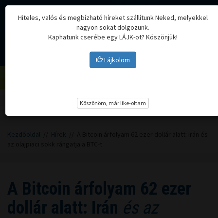
Hiteles, valós és megbízható híreket szállítunk Neked, melyekkel
nagyon sokat dolgozunk.
Kaphatunk cserébe egy LÁJK-ot? Köszönjük!
Lájkolom
Menü
Köszönöm, már like-oltam
Kezdőoldal
//
Hírek
// A Bitcoin árfolyam 62 ezer dollár alatt: Irán és
az olajpiaci sokk rángatja a BTC-t
A Bitcoin árfolyam 62 ezer
dollár alatt: Irán
és az