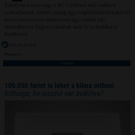
Esővízzel mosni vagy a WC-t öblíteni első hallásra
szokatlannak tűnhet, pedig egy megfelelően kialakított
esővízhasznosító rendszerrel egy családi ház
vezetékesvíz-fogyasztásának akár 57 százaléka is
kiváltható.
2026. 08. 09. 03:00
Megosztás:
TOVÁBB
100.000 forint is lehet a klíma otthoni
költsége, ha rosszul van beállítva?