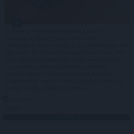
Az online szerencsejáték világában a gyors és
biztonságos pénzügyi tranzakciók alapvető
fontosságúak. Nem mindegy, hogy a nyereményed órák
vagy napok alatt érkezik meg a számládra, és az sem,
hogy milyen extra költségek terhelik a befizetéseidet.
Ez a részletes útmutató bemutatja a 2026-ban
leginkább ajánlott és legbiztonságosabb fizetési
megoldásokat, segítve a felelősségteljes és tudatos
döntést a magyar játékosok számára.
2026. 08. 06. 14:32
Megosztás:
TOVÁBB