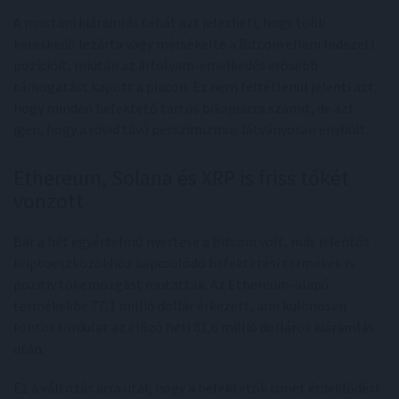
A mostani kiáramlás tehát azt jelezheti, hogy több
kereskedő lezárta vagy mérsékelte a Bitcoin elleni fedezeti
pozícióit, miután az árfolyam-emelkedés erősebb
támogatást kapott a piacon. Ez nem feltétlenül jelenti azt,
hogy minden befektető tartós bikapiacra számít, de azt
igen, hogy a rövid távú pesszimizmus látványosan enyhült.
Ethereum, Solana és XRP is friss tőkét
vonzott
Bár a hét egyértelmű nyertese a Bitcoin volt, más jelentős
kriptoeszközökhöz kapcsolódó befektetési termékek is
pozitív tőkemozgást mutattak. Az Ethereum-alapú
termékekbe 77,1 millió dollár érkezett, ami különösen
fontos fordulat az előző heti 81,6 millió dolláros kiáramlás
után.
Ez a változás arra utal, hogy a befektetők ismét érdeklődést