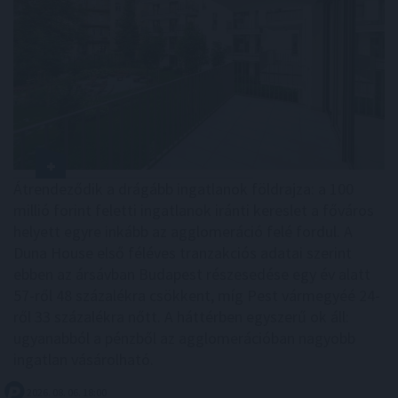
Átrendeződik a drágább ingatlanok földrajza: a 100
millió forint feletti ingatlanok iránti kereslet a főváros
helyett egyre inkább az agglomeráció felé fordul. A
Duna House első féléves tranzakciós adatai szerint
ebben az ársávban Budapest részesedése egy év alatt
57-ről 48 százalékra csökkent, míg Pest vármegyéé 24-
ről 33 százalékra nőtt. A háttérben egyszerű ok áll:
ugyanabból a pénzből az agglomerációban nagyobb
ingatlan vásárolható.
2026. 08. 06. 18:00