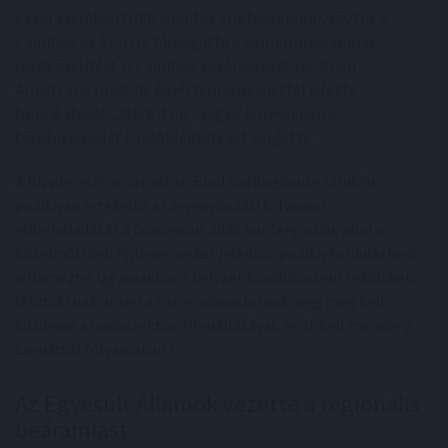
Ezzel szemben több jelentős kriptoszereplő, köztük a
Coinbase és a Circle támogatta a kompromisszumos
megközelítést. A Coinbase vezérigazgatója, Brian
Armstrong rövid, de egyértelmű üzenettel jelezte
támogatását: „Mark it up”, vagyis lényegében a
törvényjavaslat továbbléptetését sürgette.
A Ripple vezérigazgatója, Brad Garlinghouse szintén
pozitívan értékelte a törvényhozási folyamat
előrehaladását a Consensus 2026 konferencián, ahol a
közelmúltbeli fejleményeket jelentős pozitív fordulatként
jellemezte. Ugyanakkor a helyzet továbbra sem tekinthető
lefutottnak, mivel a törvényjavaslatnak még meg kell
küzdenie a bankszektor ellenállásával, és át kell mennie a
szenátusi folyamaton is.
Az Egyesült Államok vezette a regionális
beáramlást