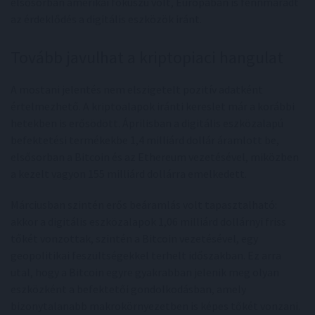
elsősorban amerikai fókuszú volt, Európában is fennmaradt
az érdeklődés a digitális eszközök iránt.
Tovább javulhat a kriptopiaci hangulat
A mostani jelentés nem elszigetelt pozitív adatként
értelmezhető. A kriptoalapok iránti kereslet már a korábbi
hetekben is erősödött. Áprilisban a digitális eszközalapú
befektetési termékekbe 1,4 milliárd dollár áramlott be,
elsősorban a Bitcoin és az Ethereum vezetésével, miközben
a kezelt vagyon 155 milliárd dollárra emelkedett.
Márciusban szintén erős beáramlás volt tapasztalható:
akkor a digitális eszközalapok 1,06 milliárd dollárnyi friss
tőkét vonzottak, szintén a Bitcoin vezetésével, egy
geopolitikai feszültségekkel terhelt időszakban. Ez arra
utal, hogy a Bitcoin egyre gyakrabban jelenik meg olyan
eszközként a befektetői gondolkodásban, amely
bizonytalanabb makrokörnyezetben is képes tőkét vonzani.