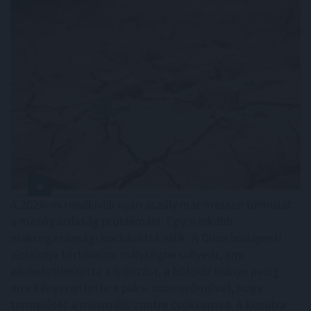
A 2026-os rendkívüli nyári aszály már messze túlmutat
a mezőgazdaság problémáin. Egyre inkább
makrogazdasági kockázattá válik. A Duna budapesti
vízszintje történelmi mélységbe süllyedt, ami
ellehetetlenítette a hajózást, a hűtővíz hiánya pedig
arra kényszerítette a paksi atomerőművet, hogy
termelését a minimális szintre csökkentse. A közútra