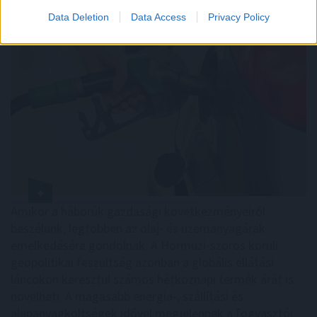
Data Deletion
Data Access
Privacy Policy
Amikor a háborúk gazdasági következményeiről
beszélünk, legtöbben az olaj- és üzemanyagárak
emelkedésére gondolnak. A Hormuzi-szoros körüli
geopolitikai feszültség azonban a globális ellátási
láncokon keresztül számos hétköznapi termék árát is
növelheti. A magasabb energia-, szállítási és
alapanyagköltségek idővel megjelennek a fogyasztói