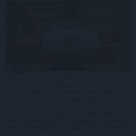
A modern világban mindannyian érezzük a folyamatos
online jelenlét és a mindennapi stressz terhét. Az
állandó értesítések, e-mailek és közösségi média
platformok miatt egyre nehezebb valóban
kikapcsolódni és feltöltődni. Emiatt az utazási trendek
két markáns irányba indultak el az utóbbi években a
tudatos utazók körében. Sokan a teljes elcsendesedést
keresik a képernyők nélküli elvonulásokon, míg mások a
pörgős, inger dús társasági programok során tudnak