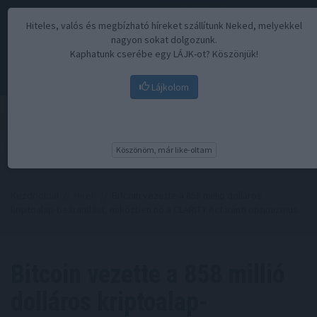
Hiteles, valós és megbízható híreket szállítunk Neked, melyekkel
nagyon sokat dolgozunk.
Kaphatunk cserébe egy LÁJK-ot? Köszönjük!
Lájkolom
Menü
Köszönöm, már like-oltam
Kezdőoldal
//
Hírek
// Bitcoin vezette a 858 millió dolláros
kriptoalap-beáramlást, miközben nő a CLARITY Act iránti optimizmus
Bitcoin vezette a 858 millió
dolláros kriptoalap-