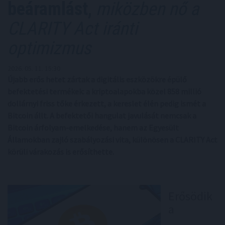
beáramlást,
miközben nő a
CLARITY Act iránti
optimizmus
2026. 05. 11. 15:30
Újabb erős hetet zártak a digitális eszközökre épülő
befektetési termékek: a kriptoalapokba közel 858 millió
dollárnyi friss tőke érkezett, a kereslet élén pedig ismét a
Bitcoin állt. A befektetői hangulat javulását nemcsak a
Bitcoin árfolyam-emelkedése, hanem az Egyesült
Államokban zajló szabályozási vita, különösen a CLARITY Act
körüli várakozás is erősíthette.
Erősödik
a