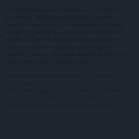
A heti 857,9 millió dolláros beáramlás, a short-Bitcoin
termékekből történő jelentős kiáramlás, valamint az
Ethereum, Solana és XRP iránti megújuló kereslet együtt
arra utal, hogy a kriptopiaci kockázatvállalási kedv ismét
erősödik. A CLARITY Act körüli szabályozási folyamat
azonban továbbra is kulcstényező marad, hiszen a
befektetők számára a jogi egyértelműség legalább olyan
fontos lehet, mint az árfolyammozgás.
Amennyiben a szabályozási környezet kedvezőbb irányba
mozdul, az további intézményi tőkét vonzhat a
kriptoalapokba. Ugyanakkor a bankszektor ellenállása és a
szenátusi folyamat bizonytalansága miatt a piac továbbra is
óvatosan árazhatja a CLARITY Act tényleges hatásait.