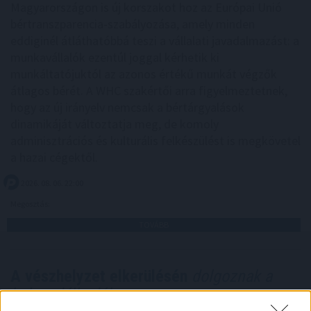
Magyarországon is új korszakot hoz az Európai Unió
bértranszparencia-szabályozása, amely minden
eddiginél átláthatóbbá teszi a vállalati javadalmazást: a
munkavállalók ezentúl joggal kérhetik ki
munkáltatójuktól az azonos értékű munkát végzők
átlagos bérét. A WHC szakértői arra figyelmeztetnek,
hogy az új irányelv nemcsak a bértárgyalások
dinamikáját változtatja meg, de komoly
adminisztrációs és kulturális felkészülést is megkövetel
a hazai cégektől.
2026. 08. 06. 22:00
Megosztás:
TOVÁBB
A vészhelyzet elkerülésén
dolgoznak a
halgazdálkodók