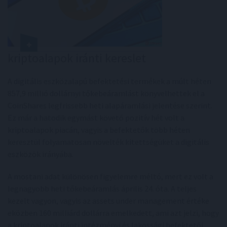
kriptoalapok iránti kereslet
A digitális eszközalapú befektetési termékek a múlt héten
857,9 millió dollárnyi tőkebeáramlást könyvelhettek el a
CoinShares legfrissebb heti alapáramlási jelentése szerint.
Ez már a hatodik egymást követő pozitív hét volt a
kriptoalapok piacán, vagyis a befektetők több héten
keresztül folyamatosan növelték kitettségüket a digitális
eszközök irányába.
A mostani adat különösen figyelemre méltó, mert ez volt a
legnagyobb heti tőkebeáramlás április 24. óta. A teljes
kezelt vagyon, vagyis az assets under management értéke
eközben 160 milliárd dollárra emelkedett, ami azt jelzi, hogy
a kriptoalapok iránti intézményi és lakossági befektetői