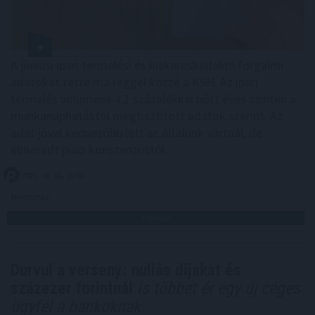
A júniusi ipari termelési és kiskereskedelmi forgalmi
adatokat tette ma reggel közzé a KSH. Az ipari
termelés volumene 4,1 százalékkal nőtt éves szinten a
munkanaphatástól megtisztított adatok szerint. Az
adat jóval kedvezőbb lett az általunk vártnál, de
elmaradt piaci konszenzustól.
2026. 08. 06. 16:00
Megosztás:
TOVÁBB
Durvul a verseny: nullás díjakat és
százezer forintnál
is többet ér egy új céges
ügyfél a bankoknak