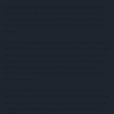
Földrajzi bontásban az Egyesült Államok dominálta a heti
tőkebeáramlást. Az amerikai piacon 776,6 millió dollár
érkezett digitális eszközalapú befektetési termékekbe, ami
hatalmas ugrás az előző heti 47,5 millió dolláros értékhez
képest.
Ez a hirtelen erősödés azt jelzi, hogy az amerikai befektetői
hangulat látványosan javult, részben a Bitcoin árfolyamának
emelkedése, részben pedig a szabályozási remények miatt.
Az Egyesült Államok szerepe továbbra is kulcsfontosságú a
globális kriptopiacon, hiszen az ottani szabályozási
döntések gyakran nemcsak helyi, hanem nemzetközi piaci
hatással is járnak.
Az Egyesült Államok után Németország következett 50,6
millió dolláros beáramlással. Svájcban 21,1 millió dollár, míg
Hollandiában 5 millió dollár érkezett kriptoalapokba. Ezek
az adatok azt mutatják, hogy bár a heti tőkebeáramlás