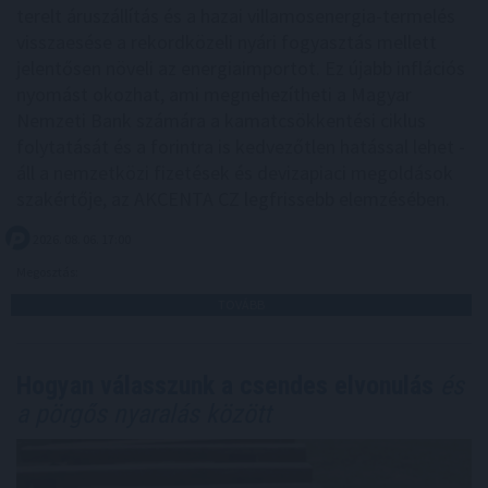
terelt áruszállítás és a hazai villamosenergia-termelés
visszaesése a rekordközeli nyári fogyasztás mellett
jelentősen növeli az energiaimportot. Ez újabb inflációs
nyomást okozhat, ami megnehezítheti a Magyar
Nemzeti Bank számára a kamatcsökkentési ciklus
folytatását és a forintra is kedvezőtlen hatással lehet -
áll a nemzetközi fizetések és devizapiaci megoldások
szakértője, az AKCENTA CZ legfrissebb elemzésében.
2026. 08. 06. 17:00
Megosztás:
TOVÁBB
Hogyan válasszunk a csendes elvonulás
és
a pörgős nyaralás között