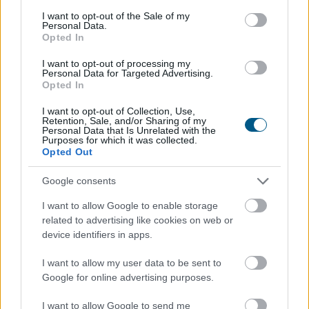
2026. 08. 06. 21:00
consent section.
I want to opt-out of the Sale of my
Personal Data.
Megosztás:
Opted In
TOVÁBB
I want to opt-out of processing my
Personal Data for Targeted Advertising.
Opted In
Az extrém hőség ellenére is Európa
élén a
I want to opt-out of Collection, Use,
magyar csemegekukorica
Retention, Sale, and/or Sharing of my
Personal Data that Is Unrelated with the
Purposes for which it was collected.
Opted Out
Google consents
I want to allow Google to enable storage
related to advertising like cookies on web or
device identifiers in apps.
I want to allow my user data to be sent to
Google for online advertising purposes.
I want to allow Google to send me