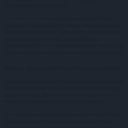
érdeklődés továbbra is erősödik.
A CoinShares szerint
a pozitív fordulat mögött részben a
javuló piaci hangulat állhatott, miután a Bitcoin árfolyama a
hét során 80 000 dollár fölé kapaszkodott. A jelentés óvatos
megfogalmazással arra utalt, hogy a beáramlás
valószínűleg a
CLARITY Act
körüli optimizmust is tükrözheti,
bár a törvényjavaslat még fontos szenátusi lépések előtt áll.
Bitcoin dominálta a heti tőkebeáramlást
A kriptoalapok közül egyértelműen a Bitcoinhoz kapcsolódó
befektetési termékek vitték a prímet. Ezekbe a termékekbe
egyetlen hét alatt 706,1 millió dollár áramlott be, ami a
teljes heti tőkebeáramlás döntő részét jelentette.
Ezzel a Bitcoin-alapú termékek idei, év eleje óta mért nettó
tőkebeáramlása 4,9 milliárd dollárra emelkedett. Ez jól
mutatja, hogy
a Bitcoin
továbbra is a kriptopiac első számú