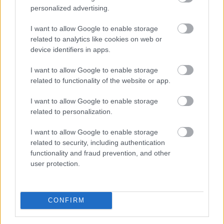
personalized advertising.
Az aszály, a növekvő költségek és a csökkenő
I want to allow Google to enable storage
jövedelmezőség ellenére a csemegekukorica továbbra
related to analytics like cookies on web or
is kiszámítható termelési lehetőséget jelenthet a hazai
device identifiers in apps.
gazdálkodóknak. A Syngenta szerint a magyar ágazat
jövőjének kulcsa az öntözés fejlesztése, a szélsőséges
I want to allow Google to enable storage
időjárást jól viselő fajták használata és a termelési
related to functionality of the website or app.
hatékonyság növelése lehet.
I want to allow Google to enable storage
related to personalization.
2026. 08. 06. 20:00
Megosztás:
I want to allow Google to enable storage
TOVÁBB
related to security, including authentication
functionality and fraud prevention, and other
user protection.
A benzinkutaktól a boltok polcaiig: így
drágíthatja
meg a Hormuzi-szoros
CONFIRM
konfliktusa a mindennapokat