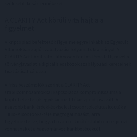
szélesebb kosártermékeket.
A CLARITY Act körüli vita hajtja a
figyelmet
A kriptopiaci befektetők figyelme egyre inkább az Egyesült
Államokban zajló szabályozási folyamatokra irányul. A
CLARITY Act körüli vita különösen fontos téma lett, mivel a
törvényjavaslat a digitális eszközök szabályozási kereteinek
tisztázását célozza.
A friss beszámolók szerint a CLARITY Act
stabilcoinhozamokkal kapcsolatos kompromisszuma a
kriptobefektetők egyik kiemelt fókuszpontjává vált. A
nagyobb banki érdekképviseleti csoportok elutasították a
Tillis–Alsobrooks-féle megfogalmazást, arra
figyelmeztetve, hogy a hozamot kínáló stabilcoinok pénzt
vonhatnak el a hagyományos bankbetétektől.