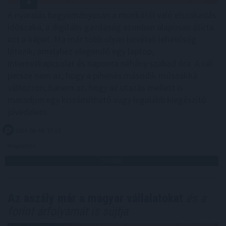
A nyaralás hagyományosan a munkától való elszakadás
időszaka, a digitális gazdaság azonban alaposan átírta
ezt a képet. Ma már több olyan bevételi lehetőség
létezik, amelyhez elegendő egy laptop,
internetkapcsolat és naponta néhány szabad óra. A cél
persze nem az, hogy a pihenés második műszakká
változzon, hanem az, hogy az utazás mellett is
maradjon egy kiszámítható vagy legalább kiegészítő
jövedelem.
2026. 08. 06. 17:15
Megosztás:
TOVÁBB
Az aszály már a magyar vállalatokat
és a
forint árfolyamát is sújtja