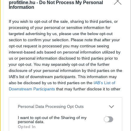
profitline.hu -
Do Not Process My Personal
Information
If you wish to opt-out of the sale, sharing to third parties, or
processing of your personal or sensitive information for
targeted advertising by us, please use the below opt-out
section to confirm your selection. Please note that after your
opt-out request is processed you may continue seeing
interest-based ads based on personal information utilized by
us or personal information disclosed to third parties prior to
your opt-out. You may separately opt-out of the further
disclosure of your personal information by third parties on the
IAB’s list of downstream participants. This information may
also be disclosed by us to third parties on the
IAB’s List of
A rendkívüli hőség és szárazság közepette a
Downstream Participants
that may further disclose it to other
halgazdálkodók már nem a legnagyobb hozamra
third parties.
törekszenek, a vészhelyzet kialakulását próbálják
Please note that this website/app uses one or more Google
Personal Data Processing Opt Outs
megelőzni minden eszközzel - közölte az MTI-vel
services and may gather and store information including but
csütörtökön a Magyar Akvakultúra és Halászati
not limited to your visit or usage behaviour. You may click to
I want to opt-out of the Sharing of my
Szakmaközi Szervezet (MA-HAL).
personal data.
grant or deny consent to Google and its third-party tags to
Opted In
use your data for below specified purposes in below Google