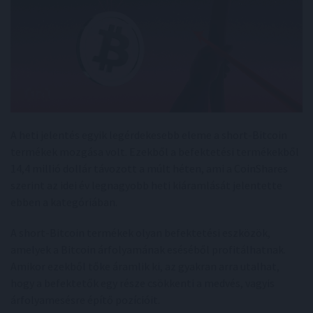
A heti jelentés egyik legérdekesebb eleme a short-Bitcoin
termékek mozgása volt. Ezekből a befektetési termékekből
14,4 millió dollár távozott a múlt héten, ami a CoinShares
szerint az idei év legnagyobb heti kiáramlását jelentette
ebben a kategóriában.
A short-Bitcoin termékek olyan befektetési eszközök,
amelyek a Bitcoin árfolyamának eséséből profitálhatnak.
Amikor ezekből tőke áramlik ki, az gyakran arra utalhat,
hogy a befektetők egy része csökkenti a medvés, vagyis
árfolyamesésre építő pozícióit.