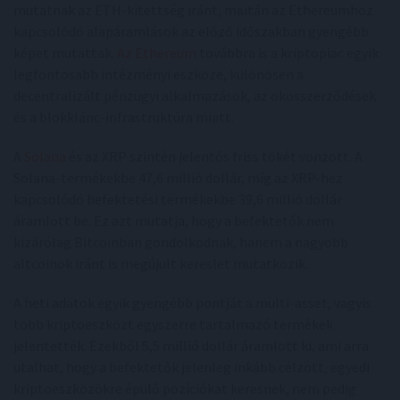
mutatnak az ETH-kitettség iránt, miután az Ethereumhoz
kapcsolódó alapáramlások az előző időszakban gyengébb
képet mutattak.
Az Ethereum
továbbra is a kriptopiac egyik
legfontosabb intézményi eszköze, különösen a
decentralizált pénzügyi alkalmazások, az okosszerződések
és a blokklánc-infrastruktúra miatt.
A
Solana
és az XRP szintén jelentős friss tőkét vonzott. A
Solana-termékekbe 47,6 millió dollár, míg az XRP-hez
kapcsolódó befektetési termékekbe 39,6 millió dollár
áramlott be. Ez azt mutatja, hogy a befektetők nem
kizárólag Bitcoinban gondolkodnak, hanem a nagyobb
altcoinok iránt is megújult kereslet mutatkozik.
A heti adatok egyik gyengébb pontját a multi-asset, vagyis
több kriptoeszközt egyszerre tartalmazó termékek
jelentették. Ezekből 5,5 millió dollár áramlott ki, ami arra
utalhat, hogy a befektetők jelenleg inkább célzott, egyedi
kriptoeszközökre épülő pozíciókat keresnek, nem pedig