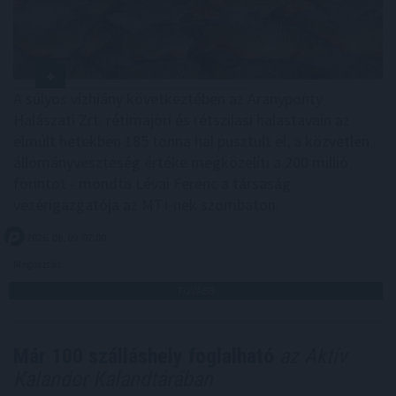
A súlyos vízhiány következtében az Aranyponty
Halászati Zrt. rétimajori és rétszilasi halastavain az
elmúlt hetekben 185 tonna hal pusztult el, a közvetlen
állományveszteség értéke megközelíti a 200 millió
forintot - mondta Lévai Ferenc a társaság
vezérigazgatója az MTI-nek szombaton.
2026. 08. 09. 07:00
Megosztás:
TOVÁBB
Már 100 szálláshely foglalható
az Aktív
Kalandor Kalandtárában