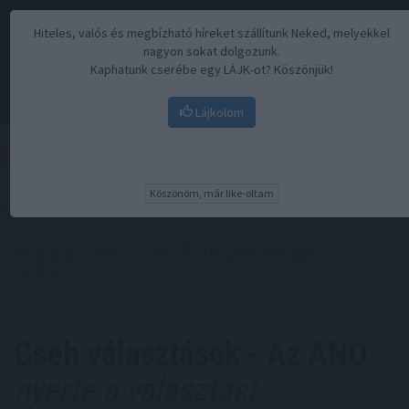
Hiteles, valós és megbízható híreket szállítunk Neked, melyekkel
nagyon sokat dolgozunk.
Kaphatunk cserébe egy LÁJK-ot? Köszönjük!
Lájkolom
Menü
Köszönöm, már like-oltam
Kezdőoldal
//
Hírek
// Cseh választások - Az ANO nyerte a
választást
Cseh választások - Az ANO
nyerte a választást