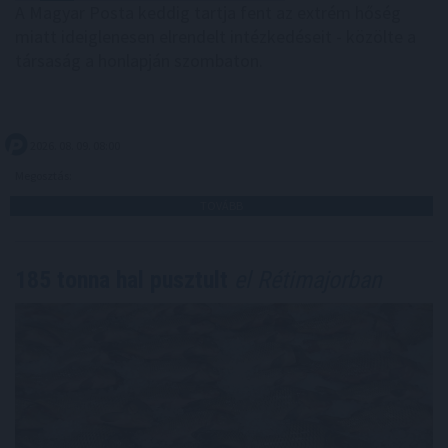
A Magyar Posta keddig tartja fent az extrém hőség
miatt ideiglenesen elrendelt intézkedéseit - közölte a
társaság a honlapján szombaton.
2026. 08. 09. 08:00
Megosztás:
TOVÁBB
185 tonna hal pusztult
el Rétimajorban