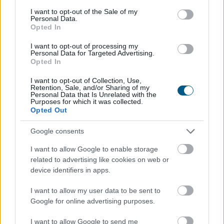
consent section.
I want to opt-out of the Sale of my
Personal Data.
Opted In
I want to opt-out of processing my
Personal Data for Targeted Advertising.
Opted In
I want to opt-out of Collection, Use,
Retention, Sale, and/or Sharing of my
Personal Data that Is Unrelated with the
Purposes for which it was collected.
Opted Out
A Nemzeti Adó- és Vámhivatal (NAV) ma kiadta az első
Google consents
hardveralapú e-pénztárgép forgalmazási engedélyét. Az
új megoldás a pénztárgéphasználatra kötelezett
I want to allow Google to enable storage
vállalkozásokat segíti már most, két évvel az online
related to advertising like cookies on web or
device identifiers in apps.
pénztárgépek végleges kivezetése előtt.
I want to allow my user data to be sent to
2026. 08. 09. 04:00
Google for online advertising purposes.
Megosztás:
TOVÁBB
I want to allow Google to send me