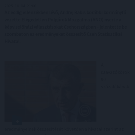
2025. 10. 04. 21:00
Az eddig ellenzékben lévő, Andrej Babis korábbi kormányfő
vezette Elégedetlen Polgárok Mozgalma (ANO) nyerte a
képviselőházi választásokat Csehországban - jelentette be
szombaton az eredményeket összesítő Cseh Statisztikai
Hivatal.
A
szavazókörök
90
százalékának
eredményeinek összesítését követően a hivatal szerint az