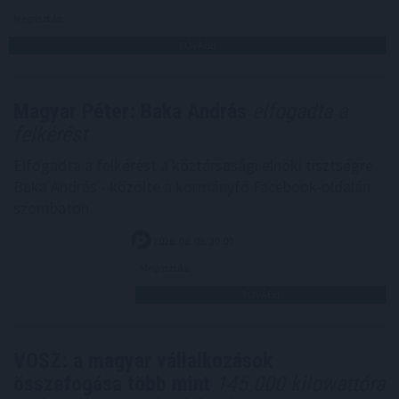
Megosztás:
TOVÁBB
Magyar Péter: Baka András
elfogadta a
felkérést
Elfogadta a felkérést a köztársasági elnöki tisztségre
Baka András - közölte a kormányfő Facebook-oldalán
szombaton.
2026. 08. 08. 20:00
Megosztás:
TOVÁBB
VOSZ: a magyar vállalkozások
összefogása több mint
145 000 kilowattóra