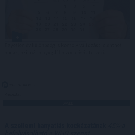
Egyetlen év különbség is komoly változást jelenthet
annak, aki már a nyugdíjba vonulását tervezi.
2026. 08. 09. 01:00
Megosztás:
TOVÁBB
A szellemi hanyatlás kockázatának
45%-a
befolyásolható a WHO szerint