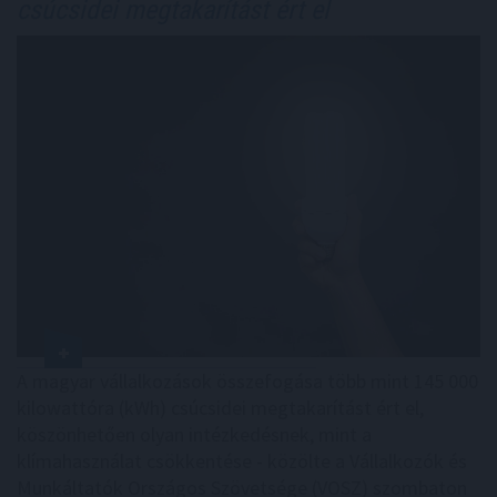
csúcsidei megtakarítást ért el
A magyar vállalkozások összefogása több mint 145 000
kilowattóra (kWh) csúcsidei megtakarítást ért el,
köszönhetően olyan intézkedésnek, mint a
klímahasználat csökkentése - közölte a Vállalkozók és
Munkáltatók Országos Szövetsége (VOSZ) szombaton