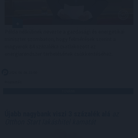
Példa nélkülinek nevezte a gazdasági és energetikai
miniszter szombaton, hogy felmérések szerint a
magyarok 84 százaléka csatlakozott az
energiarendszer terhelésének csökkentéséhez.
2026. 08. 08. 22:00
Megosztás:
TOVÁBB
Újabb nagybank viszi 3 százalék alá
az
Otthon Start lakáshitel kamatát