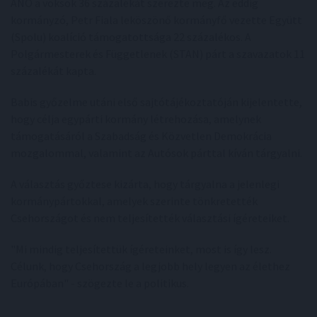
ANO a voksok 36 százalékát szerezte meg. Az eddig
kormányzó, Petr Fiala leköszönő kormányfő vezette Együtt
(Spolu) koalíció támogatottsága 22 százalékos. A
Polgármesterek és Függetlenek (STAN) párt a szavazatok 11
százalékát kapta.
Babis győzelme utáni első sajtótájékoztatóján kijelentette,
hogy célja egypárti kormány létrehozása, amelynek
támogatásáról a Szabadság és Közvetlen Demokrácia
mozgalommal, valamint az Autósok párttal kíván tárgyalni.
A választás győztese kizárta, hogy tárgyalna a jelenlegi
kormánypártokkal, amelyek szerinte tönkretették
Csehországot és nem teljesítették választási ígéreteiket.
"Mi mindig teljesítettük ígéreteinket, most is így lesz.
Célunk, hogy Csehország a legjobb hely legyen az élethez
Európában" - szögezte le a politikus.