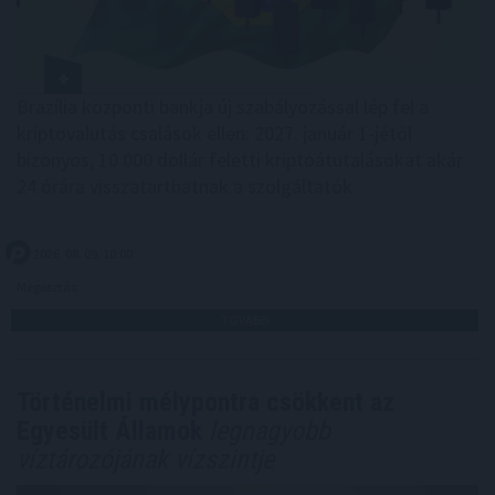
Brazília központi bankja új szabályozással lép fel a
kriptovalutás csalások ellen: 2027. január 1-jétől
bizonyos, 10 000 dollár feletti kriptoátutalásokat akár
24 órára visszatarthatnak a szolgáltatók.
2026. 08. 09. 10:00
Megosztás:
TOVÁBB
Történelmi mélypontra csökkent az
Egyesült Államok
legnagyobb
víztározójának vízszintje