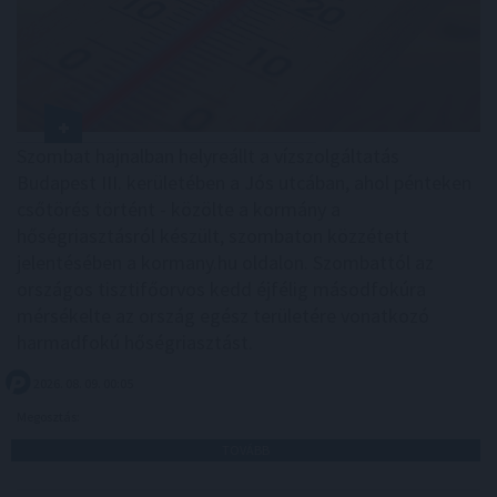
Szombat hajnalban helyreállt a vízszolgáltatás
Budapest III. kerületében a Jós utcában, ahol pénteken
csőtörés történt - közölte a kormány a
hőségriasztásról készült, szombaton közzétett
jelentésében a kormany.hu oldalon. Szombattól az
országos tisztifőorvos kedd éjfélig másodfokúra
mérsékelte az ország egész területére vonatkozó
harmadfokú hőségriasztást.
2026. 08. 09. 00:05
Megosztás:
TOVÁBB