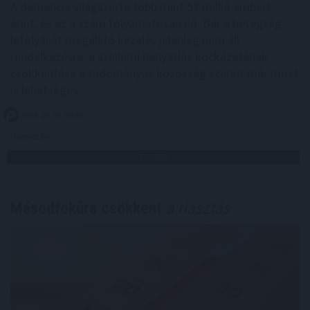
A demencia világszerte több mint 57 millió embert
érint, és ez a szám folyamatosan nő. Bár a betegség
lefolyását megállító kezelés jelenleg nem áll
rendelkezésre, a szellemi hanyatlás kockázatának
csökkentése a tudományos közösség szerint már most
is lehetséges.
2026. 08. 09. 00:30
Megosztás:
TOVÁBB
Másodfokúra csökkent
a riasztás