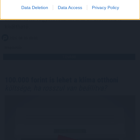
szokatlannak tűnhet, pedig egy megfelelően kialakított
Data Deletion
Data Access
Privacy Policy
esővízhasznosító rendszerrel egy családi ház
vezetékesvíz-fogyasztásának akár 57 százaléka is
kiváltható.
2026. 08. 09. 03:00
Megosztás:
TOVÁBB
100.000 forint is lehet a klíma otthoni
költsége, ha rosszul van beállítva?