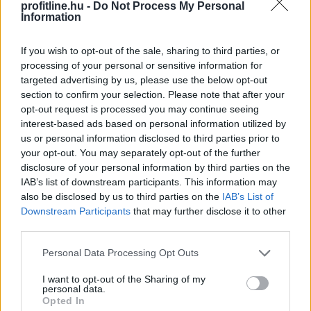
profitline.hu -
Do Not Process My Personal
Information
If you wish to opt-out of the sale, sharing to third parties, or
A Vállalkozók és Munkáltatók Országos Szövetsége
processing of your personal or sensitive information for
(VOSZ) által indított Vállalkozói Energiaösszefogáshoz
targeted advertising by us, please use the below opt-out
néhány nap alatt csaknem 350 vállalkozás csatlakozott
section to confirm your selection. Please note that after your
az ország 202 településéről, és vállalásaik összesen
opt-out request is processed you may continue seeing
több mint 145 000 kWh csúcsidei energiamegtakarítást
interest-based ads based on personal information utilized by
jelentettek.
us or personal information disclosed to third parties prior to
your opt-out. You may separately opt-out of the further
2026. 08. 09. 05:00
disclosure of your personal information by third parties on the
IAB’s list of downstream participants. This information may
Megosztás:
also be disclosed by us to third parties on the
IAB’s List of
TOVÁBB
Downstream Participants
that may further disclose it to other
third parties.
Please note that this website/app uses one or more Google
Hardveralapú e-pénztárgép a piacon –
Personal Data Processing Opt Outs
services and may gather and store information including but
újabb
mérföldkő a digitális adózásban
not limited to your visit or usage behaviour. You may click to
I want to opt-out of the Sharing of my
personal data.
grant or deny consent to Google and its third-party tags to
Opted In
use your data for below specified purposes in below Google