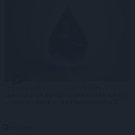
Történelmi mélypontra csökkent a Lake Mead, az
Egyesült Államok legnagyobb víztározójának vízszintje
szombaton – derül ki a vízügyi hatóságok adataiból.
2026. 08. 09. 09:00