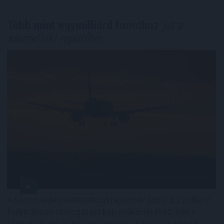
Több mint egymilliárd forinthoz
jut a
sármelléki repülőtér
A három vidéki nemzetközi repülőtér közül 1,2 milliárd
forint állami támogatást kap működéséhez idén a
sármelléki Hévíz-Balaton Airport - közölte a térség