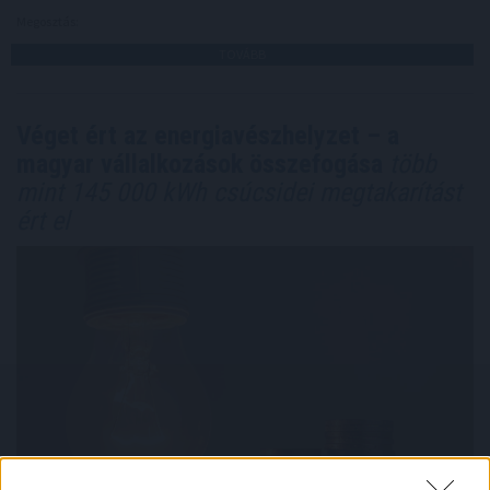
Megosztás:
TOVÁBB
Véget ért az energiavészhelyzet – a
magyar vállalkozások összefogása
több
mint 145 000 kWh csúcsidei megtakarítást
ért el