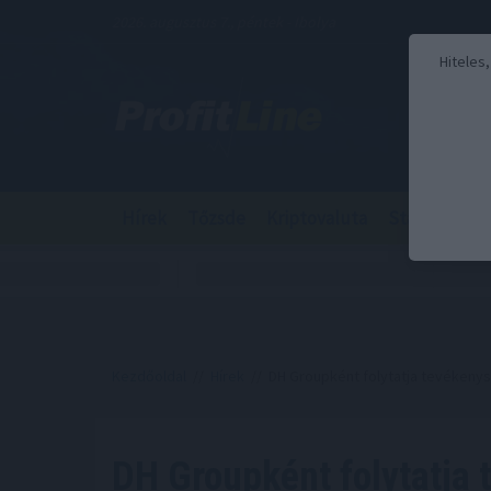
2026. augusztus 7., péntek - Ibolya
Hiteles
Hírek
Tőzsde
Kriptovaluta
Stabilcoin
Kezdőoldal
//
Hírek
// DH Groupként folytatja tevékeny
DH Groupként folytatja