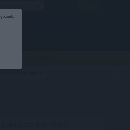
Belépés
lgozunk.
BOR
BIRS
Kalkulátorok
Legnépszerűbb híreink