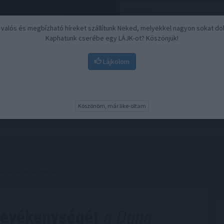
, valós és megbízható híreket szállítunk Neked, melyekkel nagyon sokat do
Kaphatunk cserébe egy LÁJK-ot? Köszönjük!
Lájkolom
Nyugdíj
Biztosítási befektetések
BU
Köszönöm, már like-oltam
ségét a Duna House Group
 tevékenységét
a Duna