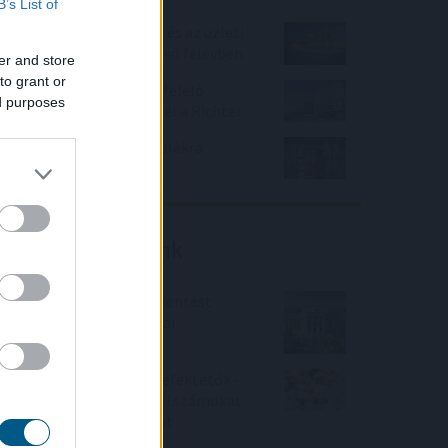
B’s List of
Növelte az árbevételét és az üzleti
eredményét a Mol az első félévben
er and store
to grant or
A várakozásoknak megfelelő
ed purposes
bevételnövekedést ért el a Richter
KSH: júliusban 1,2 százalékra
csökkent az infláció
Friss elemzéseink
Fokozatos kamatcsökkentést
támogatnak az amerikai
jegybankárok
Örülhetnek a Richter befektetők -
piaci konszenzus feletti számokat
közölt a tőzsdei vállalat