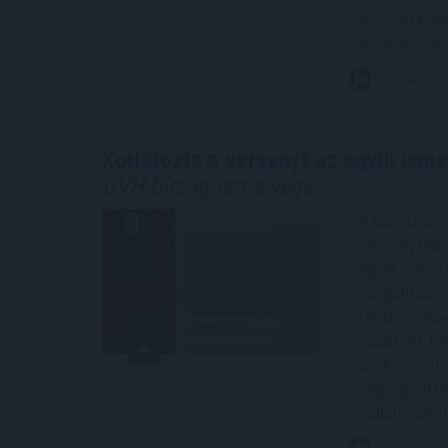
hogyan kele
mire érdemes
2026. 08. 07. 1
Korlátozta a versenyt az egyik isme
GVH-bírság lett a vége
A Gazdasági
versenyfelüg
egyik ismer
forgalmazóra
rendszerébe
valamint ter
árak rögzít
cég együtt
vállalásokat