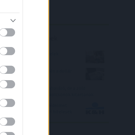
4IG elemzés
Richter elemzés
Befektetési tippek
Kilőttek a „kanapé” hitelek
Sok országnak fájhat idén a dollár
erősödése
Mélypontra zuhant a babaváró, de a zöld
hitelekkel fűtött lakáskölcsönök kitartanak
Kibővített biztosítási védelmet
vehetnek igénybe a K&H hitelesek