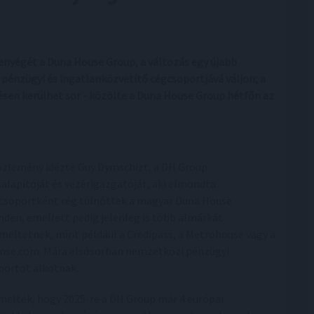
enyégét a Duna House Group, a változás egy újabb
pénzügyi és ingatlanközvetítő cégcsoportjává váljon; a
sen kerülhet sor - közölte a Duna House Group hétfőn az
özlemény idézte Guy Dymschizt, a DH Group
salapítóját és vezérigazgatóját, aki elmondta
csoportként rég túlnőttek a magyar Duna House
nden, emellett pedig jelenleg is több almárkát
meltetnek, mint például a Credipass, a Metrohouse vagy a
mse.com. Mára elsősorban nemzetközi pénzügyi
portot alkotnak.
melték, hogy 2025-re a DH Group már 4 európai