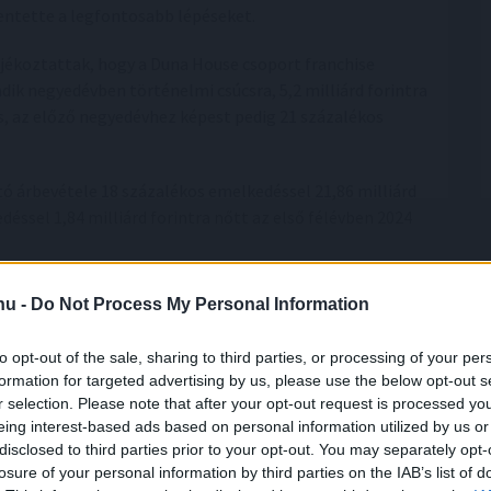
lentette a legfontosabb lépéseket.
jékoztattak, hogy a Duna House csoport franchise
ik negyedévben történelmi csúcsra, 5,2 milliárd forintra
, az előző negyedévhez képest pedig 21 százalékos
 árbevétele 18 százalékos emelkedéssel 21,86 milliárd
éssel 1,84 milliárd forintra nőtt az első félévben 2024
a. Részvényei hétfőn délelőtt 0,85 százalékkal, 1190
.hu -
Do Not Process My Personal Information
n 820 és 1660 forint között mozgott.
to opt-out of the sale, sharing to third parties, or processing of your per
formation for targeted advertising by us, please use the below opt-out s
r selection. Please note that after your opt-out request is processed y
eing interest-based ads based on personal information utilized by us or
disclosed to third parties prior to your opt-out. You may separately opt-
losure of your personal information by third parties on the IAB’s list of