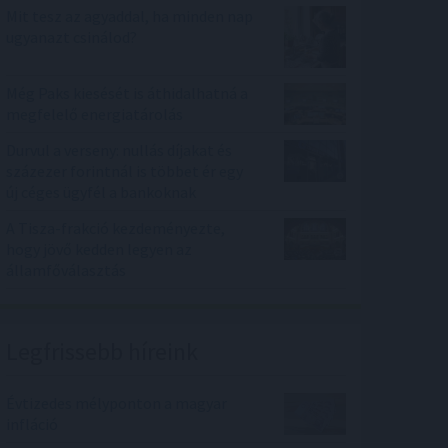
Mit tesz az agyaddal, ha minden nap
ugyanazt csinálod?
Még Paks kiesését is áthidalhatná a
megfelelő energiatárolás
Durvul a verseny: nullás díjakat és
százezer forintnál is többet ér egy
új céges ügyfél a bankoknak
A Tisza-frakció kezdeményezte,
hogy jövő kedden legyen az
államfőválasztás
Legfrissebb híreink
Évtizedes mélyponton a magyar
infláció