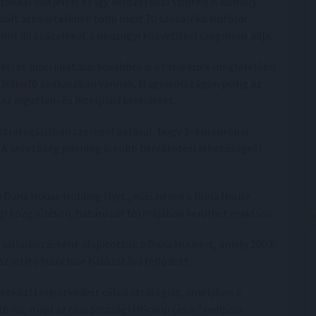
okkal van jelen, és így nemzetközi szinten is komoly
idált árbevételének több mint 70 százaléka külföldi
mint 80 százalékát a pénzügyi közvetítési szegmens adja.
leti és piaci kilátásai továbbra is a terveknek megfelelően
ok felívelő szakaszban vannak, Magyarországon pedig az
 ingatlan- és hitelpiaci keresletet.
stratégiájában szerepel például, hogy 2-4 új európai
e. A vezetőség jelenleg is több befektetési lehetőségről
 Duna House Holding Nyrt., más néven a Duna House
i közgyűlésen, határozat formájában kerülhet majd sor.
 vállalkozásként alapították a Duna House-t, amely 2003-
zvetítő franchise hálózatává fejlődött.
tközi terjeszkedést célzó stratégiát, amelyben a
6-os, majd az olaszországi HGroup (és a Credipass