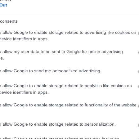
Out
energiaellátása,
de drámai az Orbán-
consents
o allow Google to enable storage related to advertising like cookies on
 energiaellátása stabil, az ivóvízellátás biztosított,
evice identifiers in apps.
dják a rendkívüli intézkedések egy részét, ugyanakkor
an figyelemmel kísérik a paksi atomerőmű
o allow my user data to be sent to Google for online advertising
ahol a mostani vízállásjelzések alapján "halvány
s.
ra", hogy hétfőn újraindulhat még egy turbina -
to allow Google to send me personalized advertising.
iniszterelnök pénteki sajtótájékoztatóján, amelyen
ta az Orbán-kormányt, hogy drámai helyzetet
o allow Google to enable storage related to analytics like cookies on
a az energia- és vízellátás területén.
evice identifiers in apps.
1:00
Megosztás:
TOVÁBB
o allow Google to enable storage related to functionality of the website
anaf és a Mol
o allow Google to enable storage related to personalization.
ajvezeték-üzemeltető Janaf és a Mol-csoport
o allow Google to enable storage related to security, including