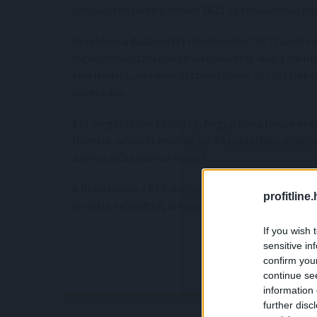
pénzügyi közvetítő brand) 2022-es felvásárlása je
Korábban a Budapesti Értéktőzsdén (BÉT) arról tá
ingatlanhálózatának jutalékbevétele idén a harmad
emelkedett, ami éves összevetésben 35 százalékos
növekedés.
Ezt megelőzően közölték, hogy a Duna House nettó
forintra, adózott eredménye 74 százalékos emelked
azonos időszakához képest.
A Duna House a BÉT prémium kategóriás kibocsátój
profitline
forintra erősödtek, árfolyamuk az utóbbi egy évbe
If you wish 
sensitive in
confirm you
continue se
information 
further disc