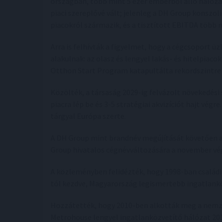
országban, több mint 5 ezer emberből álló hálózat
piaci szereplővé vált; jelenleg a DH Group konszol
piacokról származik, és a tisztított EBITDA több 
Arra is felhívták a figyelmet, hogy a cégcsoport üz
alakulnak: az olasz és lengyel lakás- és hitelpiac
Otthon Start Program katapultálta rekordszintre az
Közölték, a társaság 2029-ig felvázolt növekedési 
piacra lép be és 3-5 stratégiai akvizíciót hajt végr
tárgyal Európa szerte.
A DH Group mint brandnév megújítását követően a
Group hivatalos cégnévváltozására a november vég
A közleményben felidézték, hogy 1998-ban családi
tól kezdve, Magyarország legismertebb ingatlankö
Hozzátették, hogy 2010-ben alkották meg a nemze
Metrohouse lengyel ingatlanközvetítő hálózat 201