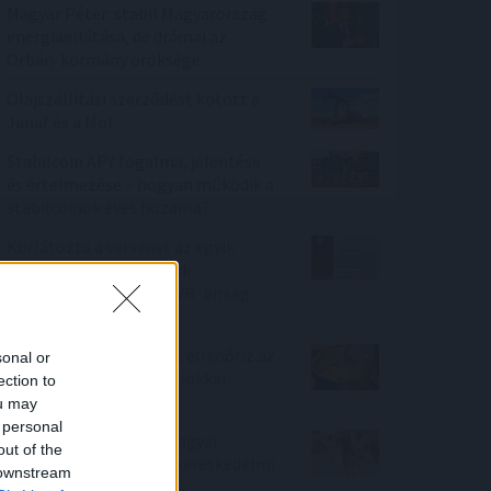
Magyar Péter: stabil Magyarország
energiaellátása, de drámai az
Orbán-kormány öröksége
Olajszállítási szerződést kötött a
Janaf és a Mol
Stabilcoin APY fogalma, jelentése
és értelmezése – hogyan működik a
stabilcoinok éves hozama?
Korlátozta a versenyt az egyik
ismert hazai fodrászcikk
forgalmazó, komoly GVH-bírság
lett a vége
Nemzetközi konyhákat ellenőriz az
sonal or
NKFH a kormányhivatalokkal
ection to
együtt
ou may
 personal
Tovább erősítenék a magyar
out of the
termékek jelenlétét a kereskedelmi
 downstream
láncok