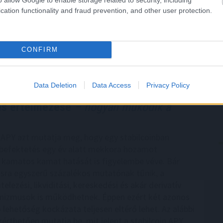
t kötött 2,05 millió tonna nyersolaj szállításáról
cation functionality and fraud prevention, and other user protection.
özölte a horvát társaság csütörtökön.
CONFIRM
0:00
Megosztás:
TOVÁBB
Data Deletion
Data Access
Privacy Policy
 és értelmezése
– hogyan működik a
n APY azt mutatja meg, hogy egy stabilcoinban
 befektetés egy év alatt mekkora hozamot
 kamatos kamat hatását is figyelembe véve. Bár
tásra egyszerű százalékos mutatónak tűnik, a
telezési, likviditási, kereskedési és akár derivatív
nizmusok is működhetnek. Éppen ezért két azonos
 lehetőség kockázata teljesen eltérő lehet. Az alábbi
érthetően mutatja be, mit jelent a stabilcoin APY,