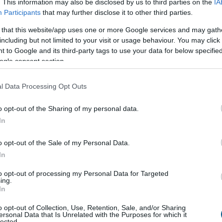
. This information may also be disclosed by us to third parties on the
IA
Participants
that may further disclose it to other third parties.
áció
 that this website/app uses one or more Google services and may gath
including but not limited to your visit or usage behaviour. You may click 
gel a júliusi fogyasztói inflációs adatot tette
 to Google and its third-party tags to use your data for below specifi
k szerint a fogyasztói árak havi szinten 0,1
ogle consent section.
 csökkentek. Az éves szintű infláció így tovább
 százalékra a júniusi 1,7 százalékról. A további
l Data Processing Opt Outs
kkenés borítékolható volt, ennek mértéke azonban
a vártat. Az 1,2 százalékos tényadat így mind az 1,6
o opt-out of the Sharing of my personal data.
piaci konszenzusnál, mind a mi – ennél alacsonyabb –
In
kos várakozásunknál kisebb lett. A maginflációnál
t ilyen mértékű a lassulás, ez a mutató 1,9
o opt-out of the Sale of my Personal Data.
llt júliusban a júniusi 2 százalék után.
In
ben a mostani alacsony adat várhatóan megágyaz a
to opt-out of processing my Personal Data for Targeted
ybanki kamatcsökkentéseknek az augusztusi, és
ing.
ínűséggel a szeptemberi kamatdöntő üléseken.
In
o opt-out of Collection, Use, Retention, Sale, and/or Sharing
2:00
Megosztás:
TOVÁBB
ersonal Data that Is Unrelated with the Purposes for which it
lected.