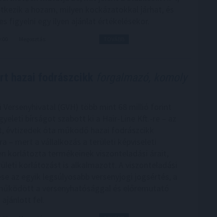
tkezik a hozam, milyen kockázatokkal járhat, és
 figyelni egy ilyen ajánlat értékelésekor.
9:00
Megosztás:
TOVÁBB
rt hazai fodrászcikk
forgalmazó, komoly
 Versenyhivatal (GVH) több mint 68 millió forint
yeleti bírságot szabott ki a Hair-Line Kft.-re – az
t, évtizedek óta működő hazai fodrászcikk
 – mert a vállalkozás a területi képviseleti
n korlátozta termékeinek viszonteladási árait,
ületi korlátozást is alkalmazott. A viszonteladási
ése az egyik legsúlyosabb versenyjogi jogsértés, a
működött a versenyhatósággal és előremutató
 ajánlott fel.