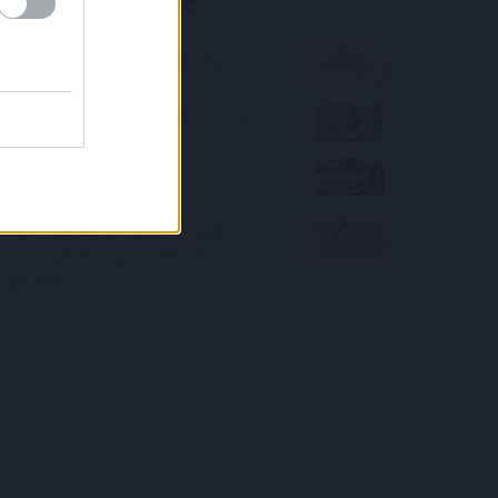
Kalkulátor ajánló
Hányan vannak a szobában?
Hányadik legjobb felvételit írtad?
Mennyire táplálkozok
egészségesen?
Fix számokkal lottózol? Most
megtudhatod, nyertél volna-e
valaha!