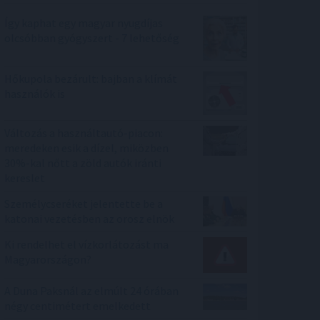
Így kaphat egy magyar nyugdíjas
olcsóbban gyógyszert - 7 lehetőség
Hőkupola bezárult: bajban a klímát
használók is
Változás a használtautó-piacon:
meredeken esik a dízel, miközben
30%-kal nőtt a zöld autók iránti
kereslet
Személycseréket jelentette be a
katonai vezetésben az orosz elnök
Ki rendelhet el vízkorlátozást ma
Magyarországon?
A Duna Paksnál az elmúlt 24 órában
négy centimétert emelkedett