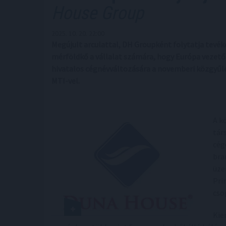
House Group
2025. 10. 20. 22:00
Megújult arculattal, DH Groupként folytatja tevék
mérföldkő a vállalat számára, hogy Európa vezető 
hivatalos cégnévváltozására a novemberi közgyűlé
MTI-vel.
A k
tár
cég
bra
üze
Pri
cso
Kie