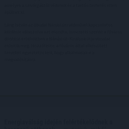
amelyek a szivárgástól védenek és a tartós terhelés ellen
épültek ki.
Láng István az óbudai Nánási úti védművel kapcsolatos
kérdésre válaszolva azt mondta, ismeretei szerint a főváros
döntése értelmében a Nánási út-Királyok útja vonalat
erősítik meg. Hozzátette: a főváros által elkészített
terveket egyeztetni kell, hogy alkalmasak-e a
megvalósításra.
Energiaválság idején felértékelődnek a