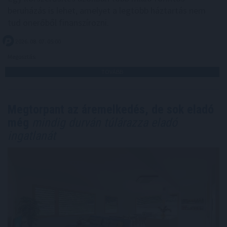
beruházás is lehet, amelyet a legtöbb háztartás nem
tud önerőből finanszírozni.
2026. 08. 07. 05:00
Megosztás:
TOVÁBB
Megtorpant az áremelkedés, de sok eladó
még
mindig durván túlárazza eladó
ingatlanát