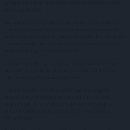
is sikerült kivédeni”, ami köszönhető a védekezésben részt
vevők munkájának.
Arra a kérdésre, hogy önkéntesek jelentkezését várják-e a
védművek elbontásához, Rétvári Bence azt válaszolta: az
önkormányzatok saját hatáskörben fogják eldönteni, hogy a
vízügyesek és katasztrófavédelmi egységek mellé kér-e és
milyen segítséget kérnek a civilektől.
Kérdésre elmondta azt is, hogy az unió rendkívüli felülete
nem nyílt meg az eddigi árvízi segítségnyújtást illetően,
eddig az országok egymást segítették.
Közölte: az unió soros elnökeként Magyarország már
szeptember 16-án kezdeményezte az IPCR-rendszer
megnyitását. „Ez a rendkívüli felület nem nyílt meg, a
rendkívüli segítség nem tisztázódott” – fogalmazott
Rétvári Bence.