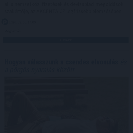
áll a nemzetközi fizetések és devizapiaci megoldások
szakértője, az AKCENTA CZ legfrissebb elemzésében.
2026. 08. 06. 17:00
Megosztás:
TOVÁBB
Hogyan válasszunk a csendes elvonulás
és
a pörgős nyaralás között