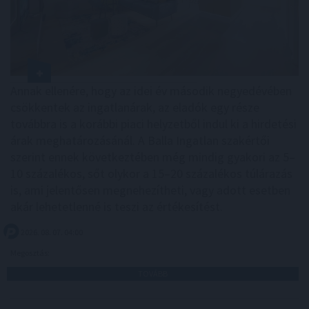
Annak ellenére, hogy az idei év második negyedévében
csökkentek az ingatlanárak, az eladók egy része
továbbra is a korábbi piaci helyzetből indul ki a hirdetési
árak meghatározásánál. A Balla Ingatlan szakértői
szerint ennek következtében még mindig gyakori az 5–
10 százalékos, sőt olykor a 15–20 százalékos túlárazás
is, ami jelentősen megnehezítheti, vagy adott esetben
akár lehetetlenné is teszi az értékesítést.
2026. 08. 07. 04:00
Megosztás:
TOVÁBB