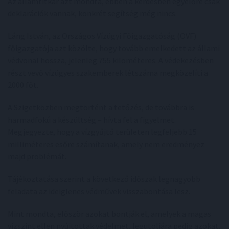
Az államtitkár azt mondta, ebben a kérdésben egyelőre csak
deklarációk vannak, konkrét segítség még nincs.
Láng István, az Országos Vízügyi Főigazgatóság (OVF)
főigazgatója azt közölte, hogy tovább emelkedett az állami
védvonal hossza, jelenleg 755 kilométeres. A védekezésben
részt vevő vízügyes szakemberek létszáma megközelíti a
2000 főt.
A Szigetközben megtörtént a tetőzés, de továbbra is
harmadfokú a készültség – hívta fel a figyelmet.
Megjegyezte, hogy a vízgyűjtő területen legfeljebb 15
milliméteres esőre számítanak, amely nem eredményez
majd problémát.
Tájékoztatása szerint a következő időszak legnagyobb
feladata az ideiglenes védművek visszabontása lesz.
Mint mondta, először azokat bontják el, amelyek a magas
vízszint ellen nyújtottak védelmet, legutoljára pedig azokat,