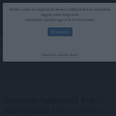
Hiteles, valós és megbízható híreket szállítunk Neked, melyekkel
nagyon sokat dolgozunk.
Kaphatunk cserébe egy LÁJK-ot? Köszönjük!
Lájkolom
Menü
Köszönöm, már like-oltam
Kezdőoldal
//
Hírek
// Dömösön határérték feletti szennyezést
tapasztaltak a kutaknál
Dömösön határérték feletti
szennyezést
tapasztaltak a