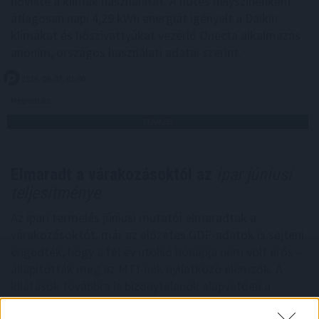
növelte a klímák használatát. A hűtés helyszínenként
átlagosan napi 4,29 kWh energiát igényelt a Daikin
klímákat és hőszivattyúkat vezérlő Onecta alkalmazás
anonim, országos használati adatai szerint.
2026. 08. 07. 01:00
Megosztás:
TOVÁBB
Elmaradt a várakozásoktól az
ipar júniusi
teljesítménye
Az ipari termelés júniusi mutatói elmaradtak a
várakozásoktót, már az előzetes GDP-adatok is sejteni
engedték, hogy a fél év utolsó hónapja nem volt erős -
állapították meg az MTI-nek nyilatkozó elemzők. A
kilátások továbbra is bizonytalanok alapvetően a
külpiaci feltételek miatt, de majdnem biztos, hogy a