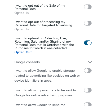
consent section.
I want to opt-out of the Sale of my
Personal Data.
Opted In
A Magyar Vegyipari Szövetség (MAVESZ) tagvállalatai
I want to opt-out of processing my
Personal Data for Targeted Advertising.
csaknem 200 megawattal (MW) csökkentették
Opted In
villamosenergia-felhasználásukat és jelentősen
I want to opt-out of Collection, Use,
visszafogták vízfelhasználásukat is a tagoktól
Retention, Sale, and/or Sharing of my
beérkezett információk alapján, ez a felhasználás-
Personal Data that Is Unrelated with the
Purposes for which it was collected.
csökkentés az országosan elért eredmények mintegy
Opted Out
25 százalékát teszi ki - közölte a szervezet csütörtökön
az MTI-vel.
Google consents
I want to allow Google to enable storage
2026. 08. 06. 23:00
related to advertising like cookies on web or
Megosztás:
device identifiers in apps.
TOVÁBB
I want to allow my user data to be sent to
Google for online advertising purposes.
Így változtatja meg a fizetésemelési
I want to allow Google to send me