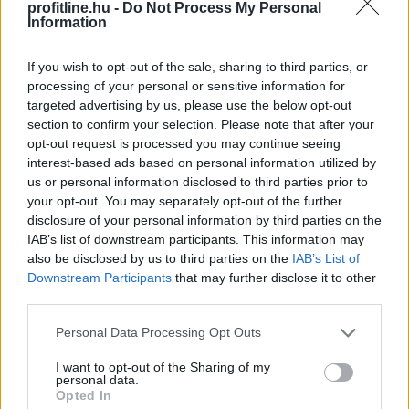
magyar ipar túllépett az évekig húzódó recesszión.
profitline.hu -
Do Not Process My Personal
Information
2026. 08. 07. 00:05
Megosztás:
If you wish to opt-out of the sale, sharing to third parties, or
processing of your personal or sensitive information for
TOVÁBB
targeted advertising by us, please use the below opt-out
section to confirm your selection. Please note that after your
opt-out request is processed you may continue seeing
A magyar vegyipar csaknem 200
interest-based ads based on personal information utilized by
megawattal
csökkentette
us or personal information disclosed to third parties prior to
energiafelhasználását
your opt-out. You may separately opt-out of the further
disclosure of your personal information by third parties on the
IAB’s list of downstream participants. This information may
also be disclosed by us to third parties on the
IAB’s List of
Downstream Participants
that may further disclose it to other
third parties.
Please note that this website/app uses one or more Google
Personal Data Processing Opt Outs
services and may gather and store information including but
not limited to your visit or usage behaviour. You may click to
I want to opt-out of the Sharing of my
personal data.
grant or deny consent to Google and its third-party tags to
Opted In
use your data for below specified purposes in below Google