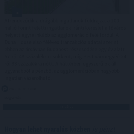
Átrendeződik a drágább ingatlanok földrajza: a 100
millió forint feletti ingatlanok iránti kereslet a főváros
helyett egyre inkább az agglomeráció felé fordul. A
Duna House első féléves tranzakciós adatai szerint
ebben az ársávban Budapest részesedése egy év alatt
57-ről 48 százalékra csökkent, míg Pest vármegyéé 24-
ről 33 százalékra nőtt. A háttérben egyszerű ok áll:
ugyanabból a pénzből az agglomerációban nagyobb
ingatlan vásárolható.
2026. 08. 06. 18:00
Megosztás:
TOVÁBB
Hogyan lehet nyaralás közben
is pénzt