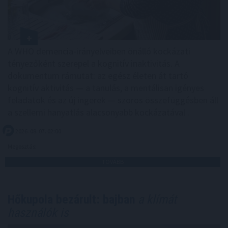
A WHO demencia-irányelveiben önálló kockázati
tényezőként szerepel a kognitív inaktivitás. A
dokumentum rámutat: az egész életen át tartó
kognitív aktivitás — a tanulás, a mentálisan igényes
feladatok és az új ingerek — szoros összefüggésben áll
a szellemi hanyatlás alacsonyabb kockázatával .
2026. 08. 07. 02:00
Megosztás:
TOVÁBB
Hőkupola bezárult: bajban
a klímát
használók is