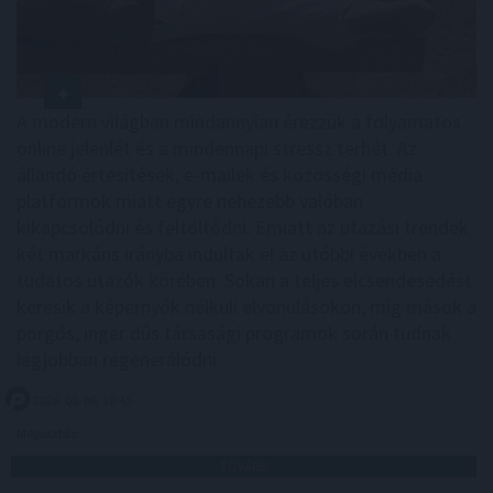
A modern világban mindannyian érezzük a folyamatos
online jelenlét és a mindennapi stressz terhét. Az
állandó értesítések, e-mailek és közösségi média
platformok miatt egyre nehezebb valóban
kikapcsolódni és feltöltődni. Emiatt az utazási trendek
két markáns irányba indultak el az utóbbi években a
tudatos utazók körében. Sokan a teljes elcsendesedést
keresik a képernyők nélküli elvonulásokon, míg mások a
pörgős, inger dús társasági programok során tudnak
legjobban regenerálódni.
2026. 08. 06. 16:45
Megosztás:
TOVÁBB