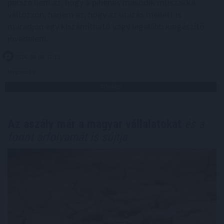
persze nem az, hogy a pihenés második műszakká
változzon, hanem az, hogy az utazás mellett is
maradjon egy kiszámítható vagy legalább kiegészítő
jövedelem.
2026. 08. 06. 17:15
Megosztás:
TOVÁBB
Az aszály már a magyar vállalatokat
és a
forint árfolyamát is sújtja