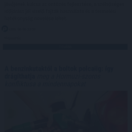
jövőjének kulcsa az öntözés fejlesztése, a szélsőséges
időjárást jól viselő fajták használata és a termelési
hatékonyság növelése lehet.
2026. 08. 06. 20:00
Megosztás:
TOVÁBB
A benzinkutaktól a boltok polcaiig: így
drágíthatja
meg a Hormuzi-szoros
konfliktusa a mindennapokat