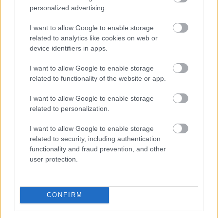
tárgyalásokat a bértranszparencia
personalized advertising.
I want to allow Google to enable storage
related to analytics like cookies on web or
device identifiers in apps.
I want to allow Google to enable storage
related to functionality of the website or app.
I want to allow Google to enable storage
related to personalization.
I want to allow Google to enable storage
related to security, including authentication
functionality and fraud prevention, and other
user protection.
Magyarországon is új korszakot hoz az Európai Unió
bértranszparencia-szabályozása, amely minden
eddiginél átláthatóbbá teszi a vállalati javadalmazást: a
CONFIRM
munkavállalók ezentúl joggal kérhetik ki
munkáltatójuktól az azonos értékű munkát végzők