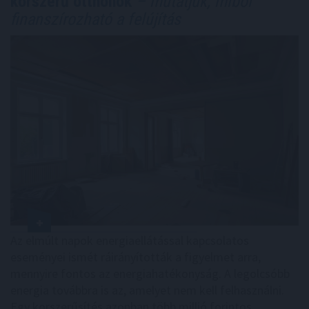
korszerű otthonok
– mutatjuk, miből
finanszírozható a felújítás
Az elmúlt napok energiaellátással kapcsolatos
eseményei ismét ráirányították a figyelmet arra,
mennyire fontos az energiahatékonyság. A legolcsóbb
energia továbbra is az, amelyet nem kell felhasználni.
Egy korszerűsítés azonban több millió forintos