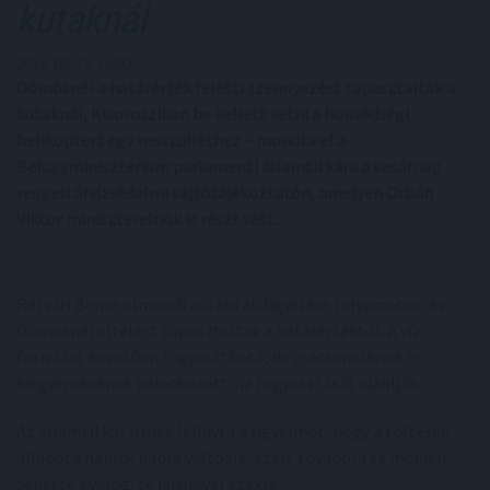
kutaknál
2024. 09. 22. 16:00
Dömösnél a határérték feletti szennyezést tapasztaltak a
kutaknál, Kisorosziban be kellett vetni a honvédségi
helikoptert egy rosszulléthez – mondta el a
Belügyminisztérium parlamenti államtitkára a vasárnap
reggeli árvízvédelmi sajtótájékoztatón, amelyen Orbán
Viktor miniszterelnök is részt vett.
Rétvári Bence elmondta: a kutak figyelése folyamatos, és
Dömösnél eltérést tapasztaltak a határértéktől. A víz
forralást követően fogyasztható, de csecsemőknek és
kisgyerekeknek palackozott víz fogyasztását ajánlják.
Az államtitkár ismét felhívta a figyelmet, hogy a töltések
állapota napról napra változik, ezért továbbra se menjen
senki se gyalog, se járművel ezekre.