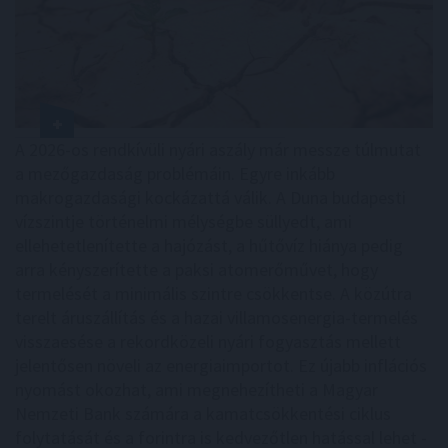
A 2026-os rendkívüli nyári aszály már messze túlmutat
a mezőgazdaság problémáin. Egyre inkább
makrogazdasági kockázattá válik. A Duna budapesti
vízszintje történelmi mélységbe süllyedt, ami
ellehetetlenítette a hajózást, a hűtővíz hiánya pedig
arra kényszerítette a paksi atomerőművet, hogy
termelését a minimális szintre csökkentse. A közútra
terelt áruszállítás és a hazai villamosenergia-termelés
visszaesése a rekordközeli nyári fogyasztás mellett
jelentősen növeli az energiaimportot. Ez újabb inflációs
nyomást okozhat, ami megnehezítheti a Magyar
Nemzeti Bank számára a kamatcsökkentési ciklus
folytatását és a forintra is kedvezőtlen hatással lehet -