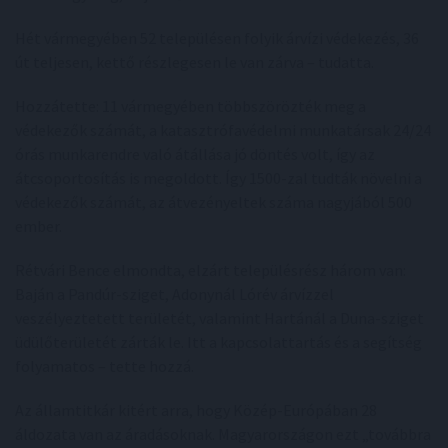
Hét vármegyében 52 településen folyik árvízi védekezés, 36
út teljesen, kettő részlegesen le van zárva – tudatta.
Hozzátette: 11 vármegyében többszörözték meg a
védekezők számát, a katasztrófavédelmi munkatársak 24/24
órás munkarendre való átállása jó döntés volt, így az
átcsoportosítás is megoldott. Így 1500-zal tudták növelni a
védekezők számát, az átvezényeltek száma nagyjából 500
ember.
Rétvári Bence elmondta, elzárt településrész három van:
Baján a Pandúr-sziget, Adonynál Lórév árvízzel
veszélyeztetett területét, valamint Hartánál a Duna-sziget
üdülőterületét zárták le. Itt a kapcsolattartás és a segítség
folyamatos – tette hozzá.
Az államtitkár kitért arra, hogy Közép-Európában 28
áldozata van az áradásoknak. Magyarországon ezt „továbbra