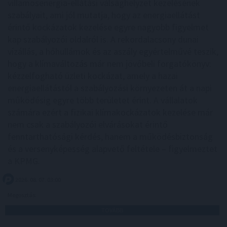
villamosenergia-ellátási válsághelyzet kezelésének
szabályait, ami jól mutatja, hogy az energiaellátást
érintő kockázatok kezelése egyre nagyobb figyelmet
kap szabályozói oldalról is. A rekordalacsony dunai
vízállás, a hőhullámok és az aszály egyértelművé teszik,
hogy a klímaváltozás már nem jövőbeli forgatókönyv:
kézzelfogható üzleti kockázat, amely a hazai
energiaellátástól a szabályozási környezeten át a napi
működésig egyre több területet érint. A vállalatok
számára ezért a fizikai klímakockázatok kezelése már
nem csak a szabályozói elvárásokat érintő
fenntarthatósági kérdés, hanem a működésbiztonság
és a versenyképesség alapvető feltétele – figyelmeztet
a KPMG.
2026. 08. 07. 03:00
Megosztás:
TOVÁBB