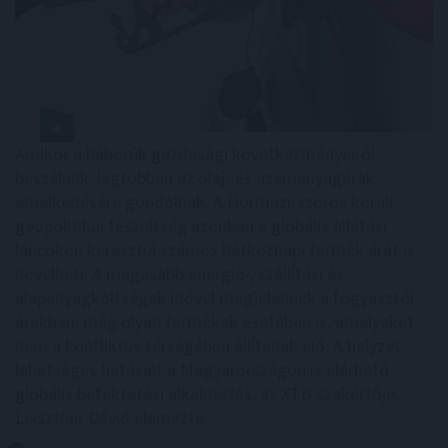
Amikor a háborúk gazdasági következményeiről
beszélünk, legtöbben az olaj- és üzemanyagárak
emelkedésére gondolnak. A Hormuzi-szoros körüli
geopolitikai feszültség azonban a globális ellátási
láncokon keresztül számos hétköznapi termék árát is
növelheti. A magasabb energia-, szállítási és
alapanyagköltségek idővel megjelennek a fogyasztói
árakban, még olyan termékek esetében is, amelyeket
nem a konfliktus térségében állítanak elő. A helyzet
lehetséges hatásait a Magyarországon is elérhető
globális befektetési alkalmazás, az XTB szakértője,
Leisztner Dávid elemezte.