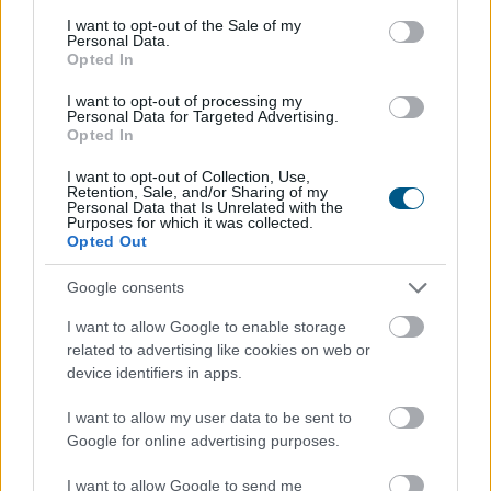
TOVÁBB
consent section.
I want to opt-out of the Sale of my
Personal Data.
Opted In
Megelőzte a Tron hálózatát a BNB Chain: új
I want to opt-out of processing my
Personal Data for Targeted Advertising.
éllovas a stabilcoin-tulajdonosok között
Opted In
I want to opt-out of Collection, Use,
Retention, Sale, and/or Sharing of my
Personal Data that Is Unrelated with the
Purposes for which it was collected.
Opted Out
Google consents
I want to allow Google to enable storage
related to advertising like cookies on web or
device identifiers in apps.
I want to allow my user data to be sent to
Google for online advertising purposes.
I want to allow Google to send me