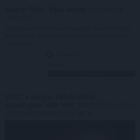
Magyar Péter: Baka András
elfogadta a
felkérést
Elfogadta a felkérést a köztársasági elnöki tisztségre
Baka András - közölte a kormányfő Facebook-oldalán
szombaton.
2026. 08. 08. 20:00
Megosztás:
TOVÁBB
VOSZ: a magyar vállalkozások
összefogása több mint
145 000 kilowattóra
csúcsidei megtakarítást ért el