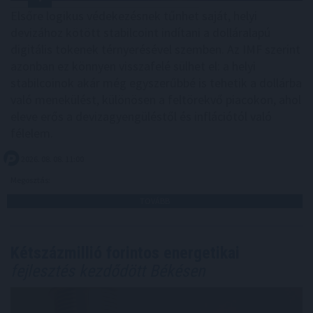
Elsőre logikus védekezésnek tűnhet saját, helyi
devizához kötött stabilcoint indítani a dolláralapú
digitális tokenek térnyerésével szemben. Az IMF szerint
azonban ez könnyen visszafelé sülhet el: a helyi
stabilcoinok akár még egyszerűbbé is tehetik a dollárba
való menekülést, különösen a feltörekvő piacokon, ahol
eleve erős a devizagyengüléstől és inflációtól való
félelem.
2026. 08. 08. 11:00
Megosztás:
TOVÁBB
Kétszázmillió forintos energetikai
fejlesztés kezdődött Békésen