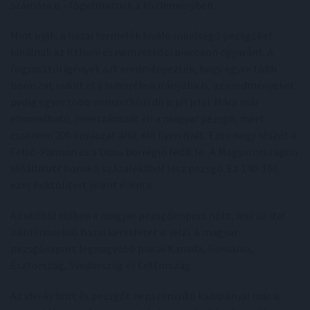
számára is - fogalmaznak a közleményben.
Mint írják, a hazai termelők kiváló minőségű pezsgőket
kínálnak az itthoni és nemzetközi piacokon egyaránt. A
fogyasztói igények azt eredményezték, hogy egyre több
borászat indult el a buborékok irányába is, az eredményeket
pedig egyre több nemzetközi díj is jól jelzi. Mára már
elmondható, reneszánszát éli a magyar pezsgő, mert
csaknem 200 borászat állít elő ilyen italt. Ezek nagy részét a
Felső-Pannon és a Duna borrégió fedik le. A Magyarországon
előállított borok 5 százalékából lesz pezsgő. Ez 140-160
ezer hektolitert jelent évente.
Az utóbbi időben a magyar pezsgőimport nőtt, ami az ital
iránti növekvő hazai keresletet is jelzi. A magyar
pezsgőexport legnagyobb piacai Kanada, Románia,
Észtország, Svédország és Lettország.
Az idei év bort és pezsgőt népszerűsítő kampányai már a