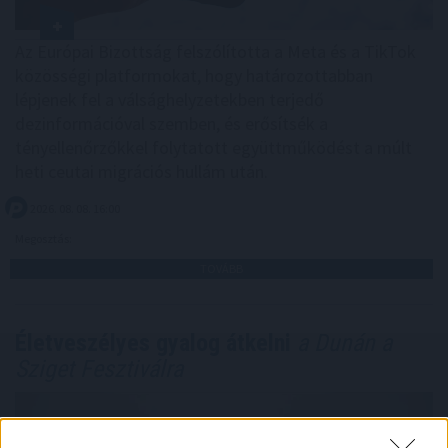
Az Európai Bizottság felszólította a Meta és a TikTok
közösségi platformokat, hogy határozottabban
lépjenek fel a válsághelyzetekben terjedő
dezinformációval szemben, és erősítsék a
tényellenőrzőkkel folytatott együttműködést a múlt
heti ceutai migrációs hullám után.
2026. 08. 08. 16:00
Megosztás:
TOVÁBB
Életveszélyes gyalog átkelni
a Dunán a
Sziget Fesztiválra