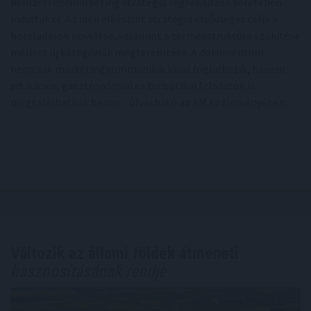
nemzeti bormarketing stratégia végrehajtása keretében
indultak el. Az idén elkészült stratégia elsődleges célja a
boreladások növelése, valamint a termékstruktúra szűkítése
mellett új kategóriák megteremtése. A dokumentum
nemcsak marketingkommunikációval foglalkozik, hanem
edukációs, gasztronómiai és turisztikai feladatok is
megtalálhatóak benne - olvasható az AM közleményében.
Változik az állami földek átmeneti
hasznosításának rendje