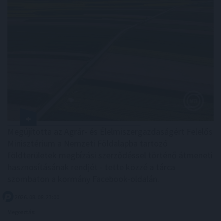
Megújította az Agrár- és Élelmiszergazdaságért Felelős
Minisztérium a Nemzeti Földalapba tartozó
földterületek megbízási szerződéssel történő átmeneti
hasznosításának rendjét - tette közzé a tárca
szombaton a kormány Facebook-oldalán.
2026. 08. 08. 23:00
Megosztás: