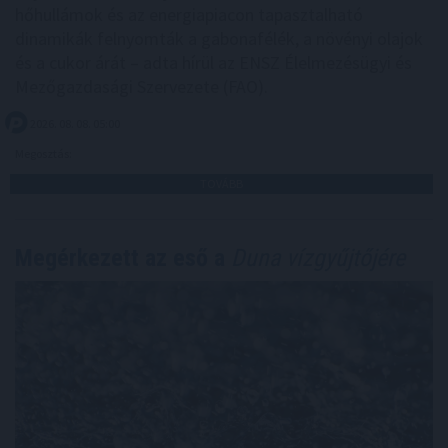
hőhullámok és az energiapiacon tapasztalható
dinamikák felnyomták a gabonafélék, a növényi olajok
és a cukor árát – adta hírül az ENSZ Élelmezésügyi és
Mezőgazdasági Szervezete (FAO).
2026. 08. 08. 05:00
Megosztás:
TOVÁBB
Megérkezett az eső a
Duna vízgyűjtőjére