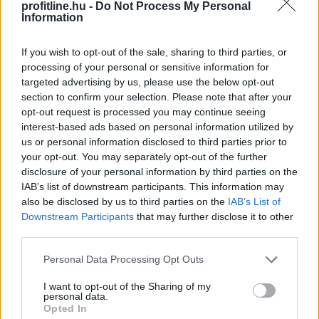
profitline.hu -
Do Not Process My Personal
Information
If you wish to opt-out of the sale, sharing to third parties, or
processing of your personal or sensitive information for
targeted advertising by us, please use the below opt-out
section to confirm your selection. Please note that after your
opt-out request is processed you may continue seeing
interest-based ads based on personal information utilized by
us or personal information disclosed to third parties prior to
your opt-out. You may separately opt-out of the further
disclosure of your personal information by third parties on the
Balesetveszélyes és életveszélyes gyalog átkelni a
IAB’s list of downstream participants. This information may
Dunán a Sziget Fesztiválra, a helyszínen a rendőrség
also be disclosed by us to third parties on the
IAB’s List of
kerítést helyezett el és rendőri felügyeletet is biztosít -
Downstream Participants
that may further disclose it to other
közölte a kormány a hőségriasztásról közzétett
third parties.
szombati 12 órai gyorsjelentésében a kormany.hu
Please note that this website/app uses one or more Google
oldalon.
Personal Data Processing Opt Outs
services and may gather and store information including but
not limited to your visit or usage behaviour. You may click to
I want to opt-out of the Sharing of my
2026. 08. 08. 15:00
personal data.
grant or deny consent to Google and its third-party tags to
Megosztás:
Opted In
use your data for below specified purposes in below Google