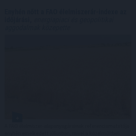
Enyhén nőtt a FAO élelmiszerár-indexe az
időjárási,
energiapiaci és geopolitikai
aggodalmak közepette
A FAO élelmiszer-alapanyagárainak referenciamutatója
enyhén emelkedett júliusban, mivel a közelmúltbeli