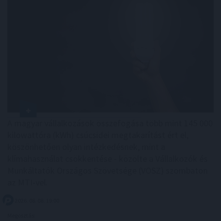
A magyar vállalkozások összefogása több mint 145 000
kilowattóra (kWh) csúcsidei megtakarítást ért el,
köszönhetően olyan intézkedésnek, mint a
klímahasználat csökkentése - közölte a Vállalkozók és
Munkáltatók Országos Szövetsége (VOSZ) szombaton
az MTI-vel.
2026. 08. 08. 19:00
Megosztás: