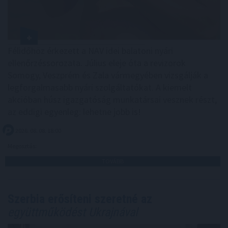
Félidőhöz érkezett a NAV idei balatoni nyári
ellenőrzéssorozata. Július eleje óta a revizorok
Somogy, Veszprém és Zala vármegyében vizsgálják a
legforgalmasabb nyári szolgáltatókat. A kiemelt
akcióban húsz igazgatóság munkatársai vesznek részt,
az eddigi egyenleg: lehetne jobb is!
2026. 08. 08. 18:00
Megosztás:
TOVÁBB
Szerbia erősíteni szeretné az
együttműködést Ukrajnával