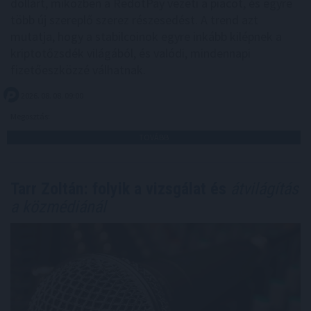
dollárt, miközben a RedotPay vezeti a piacot, és egyre
több új szereplő szerez részesedést. A trend azt
mutatja, hogy a stabilcoinok egyre inkább kilépnek a
kriptotőzsdék világából, és valódi, mindennapi
fizetőeszközzé válhatnak.
2026. 08. 08. 09:00
Megosztás:
TOVÁBB
Tarr Zoltán: folyik a vizsgálat és
átvilágítás
a közmédiánál