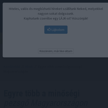
Hiteles, valós és megbízható híreket szállítunk Neked, melyekkel
nagyon sokat dolgozunk.
Kaphatunk cserébe egy LÁJK-ot? Köszönjük!
Lájkolom
Menü
Köszönöm, már like-oltam
Kezdőoldal
//
Hírek
// Egyre több a minőségi pezsgő
Magyarországon
Egyre több a minőségi
pezsgő Magyarországon