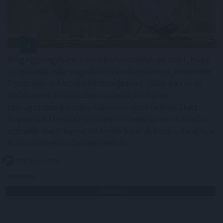
Még egy nagybank kamatkedvezményt ad azért, hogy
az igénylők nála vegyék fel a kedvezményes, maximum
3 százalékos kamatú Otthon Startot. 2026-ban az új
lakáshitelek 80 százaléka valamilyen állami
támogatásos kölcsön, túlnyomórészt Otthon Start.
Augusztus 10-től az UniCredit is belép az ezt a hitelt 3
százalék alatti kamattal kínáló bankok közé – derül ki a
BiztosDöntés.hu összegzéséből.
2026. 08. 08. 21:00
Megosztás:
TOVÁBB