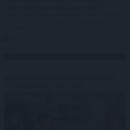
Szegedi Biológiai Kutatóközpont és a Szegedi
Tudományegyetem munkatársai nemzetközi
együttműködésben, eredményeikről a Nature kiadóhoz
tartozó Precision Oncology című folyóiratban
számoltak be.
2026. 08. 08. 13:00
Megosztás:
TOVÁBB
Negyedével nőtt a használtautó-import,
csökkenőben az itthoni árak