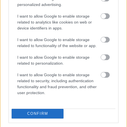
personalized advertising.
I want to allow Google to enable storage
related to analytics like cookies on web or
device identifiers in apps.
Csendben, de annál látványosabban rendeződnek át az
I want to allow Google to enable storage
erőviszonyok a stabilcoinpiacon. A BNB Chain már több
related to functionality of the website or app.
stabilcoint tartó címmel rendelkezik, mint a hosszú
ideje domináns Tron, miközben az USDT-felhasználók
I want to allow Google to enable storage
száma is gyors ütemben nő a hálózaton. A Tron ettől
related to personalization.
még messze nem veszítette el vezető szerepét:
I want to allow Google to enable storage
tranzakciós volumenben továbbra is óriási előnnyel
related to security, including authentication
rendelkezik.
functionality and fraud prevention, and other
user protection.
2026. 08. 08. 14:00
Megosztás:
TOVÁBB
CONFIRM