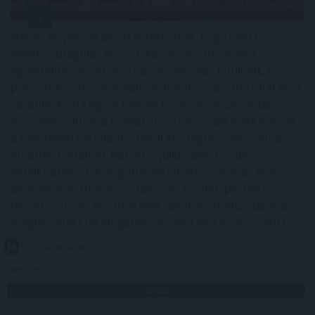
Míg év elején sokan attól tartottak, hogy idén is
jelentős drágulás lesz a lakáspiacon, mostanra
egyértelművé vált, hogy az árrobbanás kifulladt, és a
piac a fokozatos normalizálódás irányába mozdult el. A
vásárlók közül egyre többen kivárnak, alaposabban
összehasonlítják a kínálatot, és hosszabb ideig keresik
a megfelelő ingatlant – derül ki a legfrissebb Zenga
Ingatlan Radarból. Bár 2026 júliusában tovább
emelkedtek a lakóingatlanok hirdetési árai, az éves
árnövekedés üteme országosan és Budapesten is
lassult, sőt van egy megyénk, ahol most olcsóbbak a
meghirdetett lakóingatlanok, mint egy évvel ezelőtt.
2026. 08. 08. 06:00
Megosztás:
TOVÁBB