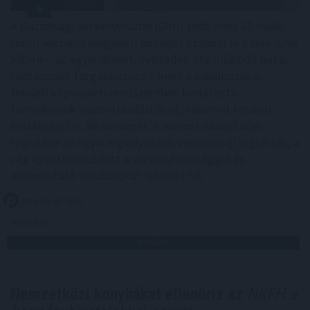
A Gazdasági Versenyhivatal (GVH) több mint 68 millió
forint versenyfelügyeleti bírságot szabott ki a Hair-Line
Kft.-re – az egyik ismert, évtizedek óta működő hazai
fodrászcikk forgalmazóra – mert a vállalkozás a
területi képviseleti rendszerében korlátozta
termékeinek viszonteladási árait, valamint területi
korlátozást is alkalmazott. A viszonteladási árak
rögzítése az egyik legsúlyosabb versenyjogi jogsértés, a
cég együttműködött a versenyhatósággal és
előremutató vállalásokat ajánlott fel.
2026. 08. 07. 18:00
Megosztás:
TOVÁBB
Nemzetközi konyhákat ellenőriz az
NKFH a