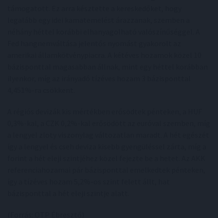
támogatott. Ez arra késztette a kereskedőket, hogy
legalább egy idei kamatemelést árazzanak, szemben a
néhány héttel korábbi elhanyagolható valószínűséggel. A
Fed hangnemváltása jelentős nyomást gyakorolt az
amerikai államkötvénypiacra. A kétéves hozamok közel 10
bázisponttal magasabban állnak, mint egy héttel korábban
ilyenkor, míg az irányadó tízéves hozam 3 bázisponttal
4,451%-ra csökkent.
A régiós devizák kis mértékben erősödtek pénteken, a HUF
0,3%-kal, a CZK 0,2%-kal erősödött az euróval szemben, míg
a lengyel zloty viszonylag változatlan maradt. A hét egészét
így a lengyel és cseh deviza kisebb gyengüléssel zárta, míg a
forint a hét eleji szintjéhez közel fejezte be a hetet. Az AKK
referenciahozamai pár bázisponttal emelkedtek pénteken,
így a tízéves hozam 5,2%-os szint felett állt, hat
bázisponttal a hét eleji szintje alatt.
(Forrás: OTP Ébresztő)