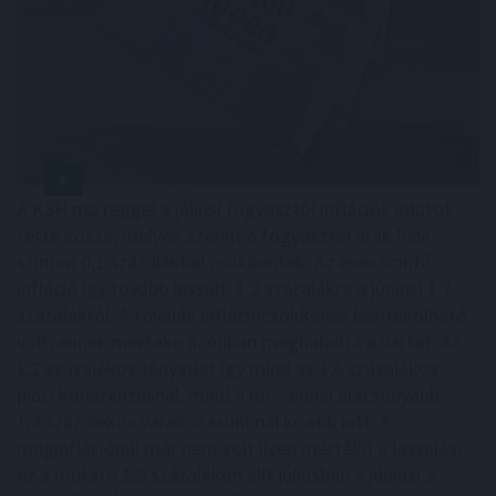
A KSH ma reggel a júliusi fogyasztói inflációs adatot
tette közzé, melyek szerint a fogyasztói árak havi
szinten 0,1 százalékkal csökkentek. Az éves szintű
infláció így tovább lassult: 1,2 százalékra a júniusi 1,7
százalékról. A további inflációcsökkenés borítékolható
volt, ennek mértéke azonban meghaladta a vártat. Az
1,2 százalékos tényadat így mind az 1,6 százalékos
piaci konszenzusnál, mind a mi – ennél alacsonyabb –
1,4 százalékos várakozásunknál kisebb lett. A
maginflációnál már nem volt ilyen mértékű a lassulás,
ez a mutató 1,9 százalékon állt júliusban a júniusi 2