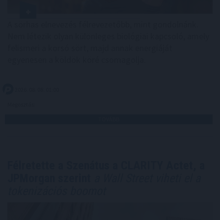
A sörhas elnevezés félrevezetőbb, mint gondolnánk.
Nem létezik olyan különleges biológiai kapcsoló, amely
felismeri a korsó sört, majd annak energiáját
egyenesen a köldök köré csomagolja.
2026. 08. 08. 01:00
Megosztás:
TOVÁBB
Félretette a Szenátus a CLARITY Actet, a
JPMorgan szerint
a Wall Street viheti el a
tokenizációs boomot