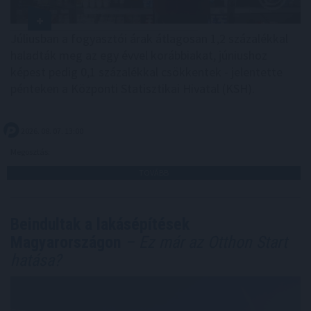
Júliusban a fogyasztói árak átlagosan 1,2 százalékkal
haladták meg az egy évvel korábbiakat, júniushoz
képest pedig 0,1 százalékkal csökkentek - jelentette
pénteken a Központi Statisztikai Hivatal (KSH).
2026. 08. 07. 13:00
Megosztás:
TOVÁBB
Beindultak a lakásépítések
Magyarországon
– Ez már az Otthon Start
hatása?