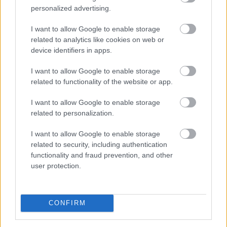
csoport megállapodást kötött 2,05 millió tonna
personalized advertising.
nyersolaj szállításáról 2026-ra - közölte a horvát
I want to allow Google to enable storage
társaság csütörtökön.
related to analytics like cookies on web or
device identifiers in apps.
2026. 08. 07. 20:00
I want to allow Google to enable storage
Megosztás:
related to functionality of the website or app.
TOVÁBB
I want to allow Google to enable storage
related to personalization.
Stabilcoin APY fogalma, jelentése és
I want to allow Google to enable storage
értelmezése
– hogyan működik a
related to security, including authentication
stabilcoinok éves hozama?
functionality and fraud prevention, and other
user protection.
CONFIRM