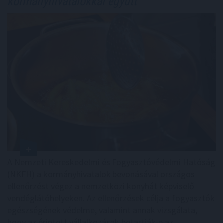
kormányhivatalokkal együtt
A Nemzeti Kereskedelmi és Fogyasztóvédelmi Hatóság
(NKFH) a kormányhivatalok bevonásával országos
ellenőrzést végez a nemzetközi konyhát képviselő
vendéglátóhelyeken. Az ellenőrzések célja a fogyasztók
egészségének védelme, valamint annak vizsgálata,
hogy az érintett vállalkozások betartják-e az