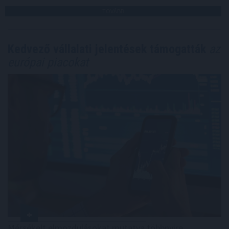
TOVÁBB
Kedvező vállalati jelentések támogatták
az
európai piacokat
Mérsékelt elmozdulásokat mutatva többnyire