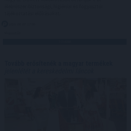
élelmiszer-biztonsági, higiéniai és fogyasztói
tájékoztatási előírásokat.
2026. 08. 07. 17:00
Megosztás:
TOVÁBB
Tovább erősítenék a magyar termékek
jelenlétét a kereskedelmi láncok