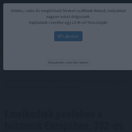
Hiteles, valós és megbízható híreket szállítunk Neked, melyekkel
nagyon sokat dolgozunk.
Kaphatunk cserébe egy LÁJK-ot? Köszönjük!
Lájkolom
Menü
Köszönöm, már like-oltam
Kezdőoldal
//
Hírek
// Emelkedtek pénteken a hozamok Európában,
352-es szint alatt fejezte be a hetet a forint
Emelkedtek pénteken a
hozamok Európában, 352-es