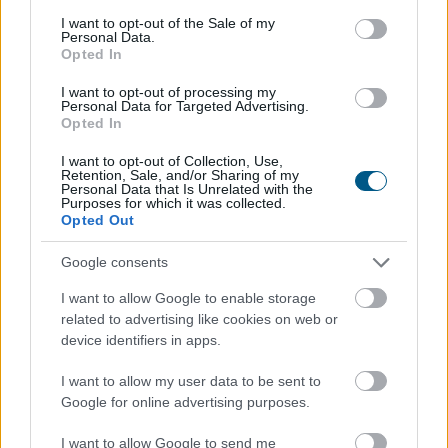
Megosztás:
consent section.
I want to opt-out of the Sale of my
Personal Data.
TOVÁBB
Opted In
I want to opt-out of processing my
Personal Data for Targeted Advertising.
Olajszállítási szerződést
kötött a Janaf és
Opted In
a Mol
I want to opt-out of Collection, Use,
Retention, Sale, and/or Sharing of my
Personal Data that Is Unrelated with the
Purposes for which it was collected.
Opted Out
Google consents
I want to allow Google to enable storage
related to advertising like cookies on web or
device identifiers in apps.
I want to allow my user data to be sent to
Google for online advertising purposes.
A horvát olajvezeték-üzemeltető Janaf és a Mol-
I want to allow Google to send me