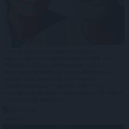
A férfiak számára is megnyitott, negyven év
jogosultsági idő után igénybe vehető nyugdíj első
pillantásra méltányos intézkedésnek tűnhet. A
háttérben meghúzódó pénzügyi következmények
azonban súlyosak lehetnek: Farkas András
nyugdíjszakértő szerint egy ilyen rendszer éves
költsége jelenlegi értéken számolva akár a 470 milliárd
forintot is meghaladhatná.
2026. 08. 08. 02:00
Megosztás:
TOVÁBB