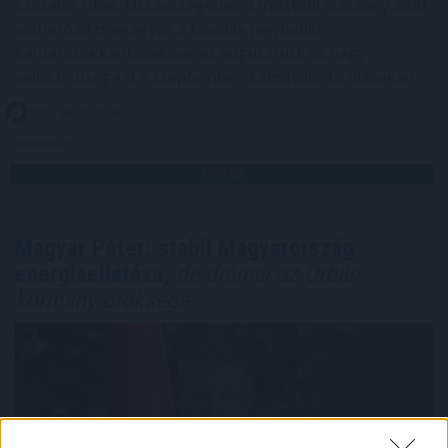
százalék után. Összességében a mostani alacsony adat
várhatóan megágyaz a további jegybanki
kamatcsökkentéseknek az augusztusi, és nagy
valószínűséggel a szeptemberi kamatdöntő üléseken.
2026. 08. 07. 22:00
Megosztás:
TOVÁBB
Magyar Péter: stabil Magyarország
energiaellátása,
de drámai az Orbán-
kormány öröksége