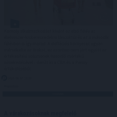
Komoly alkalmazkodást kívánt az első félév az
élelmiszer-kiskereskedelmi láncoktól és ez a második
félévben is így marad. A deflációs környezet ugyan
mérsékelte az árakat, ez azonban nem járt együtt az
értékesítési volumenek hasonló mértékű
növekedésével - derült ki a CBA és a Penny
értékeléséből.
2026. 08. 07. 16:00
Megosztás:
TOVÁBB
A várakozásoknak megfelelő