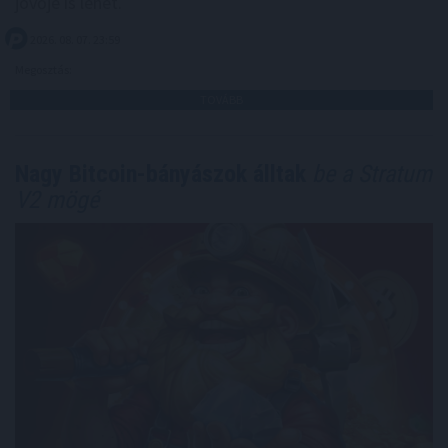
jövője is lehet.
2026. 08. 07. 23:59
Megosztás:
TOVÁBB
Nagy Bitcoin-bányászok álltak
be a Stratum
V2 mögé