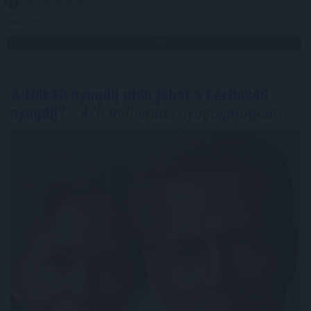
2026. 08. 08. 03:00
Megosztás:
TOVÁBB
A Nők40 nyugdíj után jöhet a Férfiak40
nyugdíj?
- 470 milliárdos nyugdíjprogram