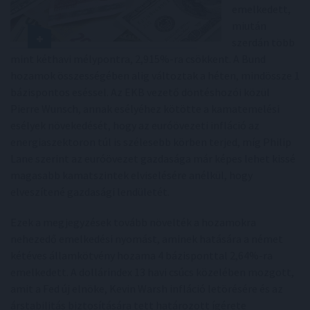
emelkedett,
miután
szerdán több
mint kéthavi mélypontra, 2,915%-ra csökkent. A Bund
hozamok összességében alig változtak a héten, mindössze 1
bázispontos eséssel. Az EKB vezető döntéshozói közül
Pierre Wunsch, annak esélyéhez kötötte a kamatemelési
esélyek növekedését, hogy az euróövezeti infláció az
energiaszektoron túl is szélesebb körben terjed, míg Philip
Lane szerint az euróövezet gazdasága már képes lehet kissé
magasabb kamatszintek elviselésére anélkül, hogy
elveszítené gazdasági lendületét.
Ezek a megjegyzések tovább növelték a hozamokra
nehezedő emelkedési nyomást, aminek hatására a német
kétéves államkötvény hozama 4 bázisponttal 2,64%-ra
emelkedett. A dollárindex 13 havi csúcs közelében mozgott,
amit a Fed új elnöke, Kevin Warsh infláció letörésére és az
árstabilitás biztosítására tett határozott ígérete