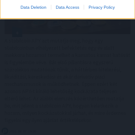
Data Deletion
Data Access
Privacy Policy
A stabilcoin APY azt mutatja meg, hogy egy
stabilcoinban elhelyezett befektetés egy év alatt
mekkora hozamot termelhet a kamatos kamat hatását
is figyelembe véve. Bár első pillantásra egyszerű
százalékos mutatónak tűnik, a háttérben hitelezési,
likviditási, kereskedési és akár derivatív piaci
mechanizmusok is működhetnek. Éppen ezért két
azonos APY-t kínáló lehetőség kockázata teljesen
eltérő lehet. Az alábbi elemzés közérthetően mutatja
be, mit jelent a stabilcoin APY, hogyan keletkezik a
hozam, milyen kockázatokkal járhat, és mire érdemes
figyelni egy ilyen ajánlat értékelésekor.
2026. 08. 07. 19:00