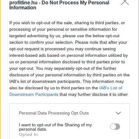
profitline.hu -
Do Not Process My Personal
Information
If you wish to opt-out of the sale, sharing to third parties, or
processing of your personal or sensitive information for
targeted advertising by us, please use the below opt-out
section to confirm your selection. Please note that after your
opt-out request is processed you may continue seeing
Magyarország energiaellátása stabil, az ivóvízellátás
interest-based ads based on personal information utilized by
biztosított, ezért feloldják a rendkívüli intézkedések
us or personal information disclosed to third parties prior to
your opt-out. You may separately opt-out of the further
egy részét, ugyanakkor folyamatosan figyelemmel
disclosure of your personal information by third parties on the
kísérik a paksi atomerőmű működését, ahol a mostani
IAB’s list of downstream participants. This information may
vízállásjelzések alapján "halvány esély van arra", hogy
also be disclosed by us to third parties on the
IAB’s List of
hétfőn újraindulhat még egy turbina - közölte a
Downstream Participants
that may further disclose it to other
miniszterelnök pénteki sajtótájékoztatóján, amelyen
third parties.
azzal vádolta az Orbán-kormányt, hogy drámai
Please note that this website/app uses one or more Google
helyzetet hagyott hátra az energia- és vízellátás
Personal Data Processing Opt Outs
services and may gather and store information including but
területén.
not limited to your visit or usage behaviour. You may click to
I want to opt-out of the Sharing of my
personal data.
grant or deny consent to Google and its third-party tags to
2026. 08. 07. 21:00
Opted In
use your data for below specified purposes in below Google