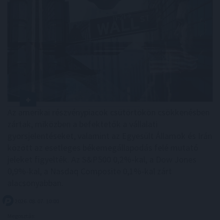
Az amerikai részvénypiacok csütörtökön csökkenésben
zártak, miközben a befektetők a vállalati
gyorsjelentéseket, valamint az Egyesült Államok és Irán
között az esetleges békemegállapodás felé mutató
jeleket figyelték. Az S&P500 0,2%-kal, a Dow Jones
0,9%-kal, a Nasdaq Composite 0,1%-kal zárt
alacsonyabban.
2026. 08. 07. 10:00
Megosztás: