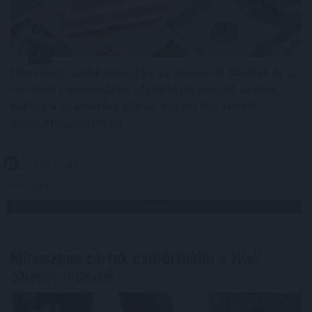
Háromnapi csökkenés után, az emelkedő olajárak és az
amerikai munkaerőpiac stabilitását mutató adatok
hatására az amerikai tízéves hozam újra felfelé
mozdult csütörtökön.
2026. 08. 07. 11:00
Megosztás:
TOVÁBB
Mínuszban zártak csütörtökön
a Wall
Street-i indexek