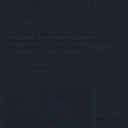
szint alatt fejezte be a hetet
a forint
2026. 06. 22. 09:30
Az euróövezeti államkötvényhozamok pénteken
emelkedtek, miután az Egyesült Államok és Irán közötti,
Svájcban zajló béketárgyalásokat váratlanul
megszakították, valamint az Európai Központi Bank
döntéshozói határozottabb hangot ütöttek meg az
inflációval kapcsolatban.
A német 10
éves
államkötvény
hozama 6
bázisponttal
2,987%-ra