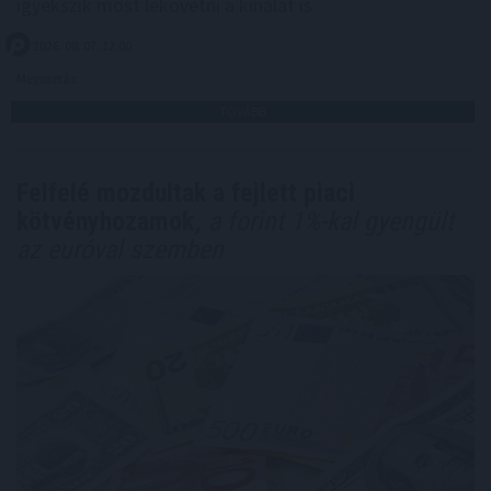
igyekszik most lekövetni a kínálat is.
2026. 08. 07. 12:00
Megosztás:
TOVÁBB
Felfelé mozdultak a fejlett piaci
kötvényhozamok,
a forint 1%-kal gyengült
az euróval szemben