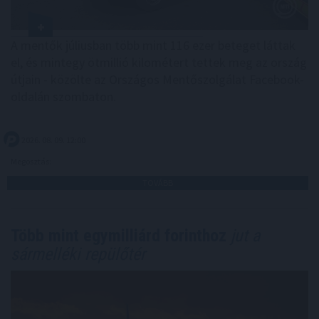
A mentők júliusban több mint 116 ezer beteget láttak
el, és mintegy ötmillió kilométert tettek meg az ország
útjain - közölte az Országos Mentőszolgálat Facebook-
oldalán szombaton.
2026. 08. 09. 12:00
Megosztás:
TOVÁBB
Több mint egymilliárd forinthoz
jut a
sármelléki repülőtér