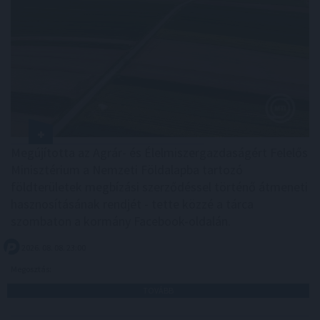
Megújította az Agrár- és Élelmiszergazdaságért Felelős
Minisztérium a Nemzeti Földalapba tartozó
földterületek megbízási szerződéssel történő átmeneti
hasznosításának rendjét - tette közzé a tárca
szombaton a kormány Facebook-oldalán.
2026. 08. 08. 23:00
Megosztás:
TOVÁBB