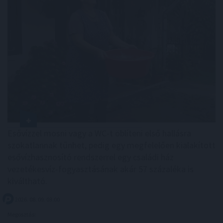
Esővízzel mosni vagy a WC-t öblíteni első hallásra
szokatlannak tűnhet, pedig egy megfelelően kialakított
esővízhasznosító rendszerrel egy családi ház
vezetékesvíz-fogyasztásának akár 57 százaléka is
kiváltható.
2026. 08. 09. 03:00
Megosztás: