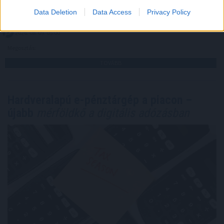
több mint 145 000 kWh csúcsidei energiamegtakarítást
Data Deletion
Data Access
Privacy Policy
jelentettek.
2026. 08. 09. 05:00
Megosztás:
TOVÁBB
Hardveralapú e-pénztárgép a piacon –
újabb
mérföldkő a digitális adózásban