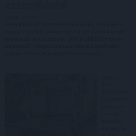
százmilliárdok
2026. 05. 10. 13:00
Százmilliárdokat költöttek értékpapírokra az év elején a
magyarok, amiben kulcsszerepe lehetett a választás előtti
kormányzati pénzosztásnak – derül ki a BiztosDöntés.hu
elemzéséből. Főleg az állampapírokat és a befektetési
jegyeket vette az első negyedévben a lakosság.
Nagyot
dobott az
értékpapírok
forgalmán a
parlamenti
választási
megelőző
pénzosztás. A
Magyar