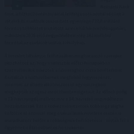
Nemzeti Bank
friss, a BiztosDöntés.hu által feldolgozott adatai szerint a
vételek és eladások összesített egyenlege 737,6 milliárd
forintos többletet mutatott az év első három hónapjában,
miközben 2025 első negyedévében még 161 milliárd
forinttal az eladások voltak túlsúlyban.
A kereslet látványos felfutásában meghatározó szerepet
játszhatott az, hogy a választás előtti hónapokban
százmilliárdok érkeztek a lakossághoz extra bevételként.
Kiutalták a hathavi bérnek megfelelő fegyverpénzt,
valamint az állami alkalmazottak egy összegben
megkapták az egész évi otthontámogatást. Az idősek pedig
a 13. havi nyugdíj mellett már a 14. havi első negyedéhez is
hozzájutottak. Ezt a kedvezményezettek többsége aligha
költötte el azonnal, még a vásárlásaik növelése esetén is
maradhatott belőle a többségnek befektetésre - hívták fel a
figyelmet a BiztosDöntés.hu szakértői.