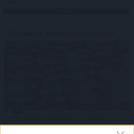
Megosztás:
TOVÁBB
185 tonna hal pusztult
el Rétimajorban
A súlyos vízhiány következtében az Aranyponty
Halászati Zrt. rétimajori és rétszilasi halastavain az
elmúlt hetekben 185 tonna hal pusztult el, a közvetlen