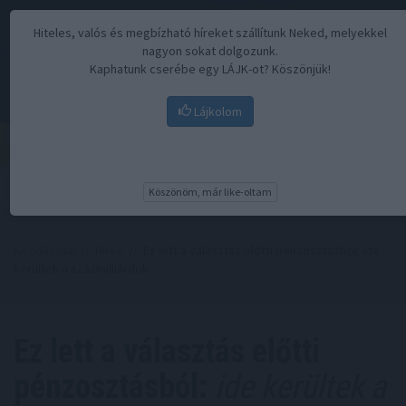
Hiteles, valós és megbízható híreket szállítunk Neked, melyekkel
nagyon sokat dolgozunk.
Kaphatunk cserébe egy LÁJK-ot? Köszönjük!
Lájkolom
Menü
Köszönöm, már like-oltam
Kezdőoldal
//
Hírek
// Ez lett a választás előtti pénzosztásból: ide
kerültek a százmilliárdok
Ez lett a választás előtti
pénzosztásból:
ide kerültek a