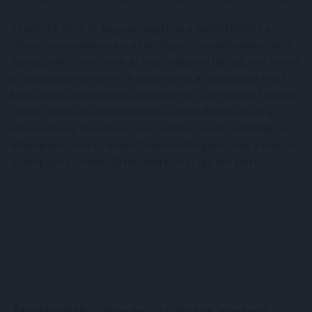
Az később derül ki, hogyan reagáltak a kisbefektetők a
választási eredményekre az értékpapír-vásárlásokban, de a
BiztosDöntés.hu szerint az már világosan látszik, mit tettek
az állampapírok esetén. A közvetlenül a választások előtti
kivárás után április utolsó hetében már 120 milliárd forintért
vettek lakossági állampapírokat. Ennek döntő részét az
Államadósság Kezelő Központ adatai szerint a FIX Magyar
Állampapír tette ki, ebből 78 milliárd fogyott, míg a Magyar
Állampapír Pluszból 30 milliárd kelt el egy hét alatt.