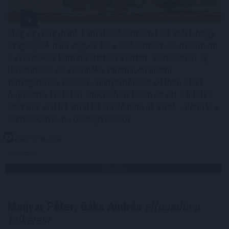
Még egy nagybank kamatkedvezményt ad azért, hogy
az igénylők nála vegyék fel a kedvezményes, maximum
3 százalékos kamatú Otthon Startot. 2026-ban az új
lakáshitelek 80 százaléka valamilyen állami
támogatásos kölcsön, túlnyomórészt Otthon Start.
Augusztus 10-től az UniCredit is belép az ezt a hitelt 3
százalék alatti kamattal kínáló bankok közé – derül ki a
BiztosDöntés.hu összegzéséből.
2026. 08. 08. 21:00
Megosztás:
TOVÁBB
Magyar Péter: Baka András
elfogadta a
felkérést