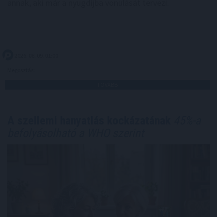
annak, aki már a nyugdíjba vonulását tervezi.
2026. 08. 09. 01:00
Megosztás:
TOVÁBB
A szellemi hanyatlás kockázatának
45%-a
befolyásolható a WHO szerint