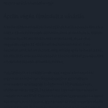
hozott az átértékelődésekből.
Április végén újraindult a vásárlás
A kedvezőtlen irányú piaci mozgások hatása persze látszik a
háztartások értékpapír-állományának alakulásán is. Utóbbi
márciusban 96 milliárd forinttal csökkent, és az első
negyedév végén 31 484,6 milliárd forintot ért el. Éves
összehasonlításban viszont még mindig igen kedvező a kép,
hiszen 2025 márciusához képest 13 százalékkal gyarapodott
a teljes értékpapír-állomány értéke.
Folytatódott a korábbi tendencia, vagyis a befektetési
jegyek és a részvények állománya jóval gyorsabban
emelkedett az átlagnál. Előbbieknél 17,9 százalékos,
utóbbiaknál pedig 25,2 százalékos tizenkét havi bővülést
mutatott ki az MNB. Csaknem ötödével gyarapodott a banki
kötvények portfóliója is, így ezekből az első negyedév végén
már több mint 767 milliárd forintnyi volt a háztartásoknál.