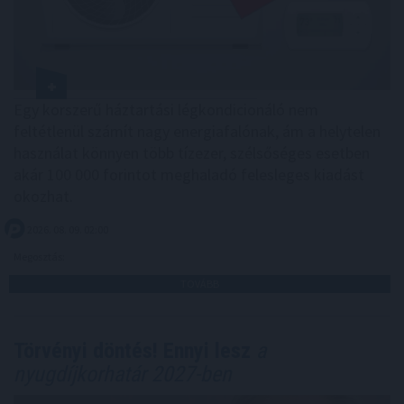
Egy korszerű háztartási légkondicionáló nem
feltétlenül számít nagy energiafalónak, ám a helytelen
használat könnyen több tízezer, szélsőséges esetben
akár 100 000 forintot meghaladó felesleges kiadást
okozhat.
2026. 08. 09. 02:00
Megosztás:
TOVÁBB
Törvényi döntés! Ennyi lesz
a
nyugdíjkorhatár 2027-ben