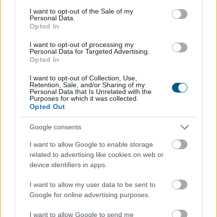
consent section.
I want to opt-out of the Sale of my
Personal Data.
Opted In
I want to opt-out of processing my
Personal Data for Targeted Advertising.
Opted In
Az Aktív Kalandor foglalási felülete, a Kalandtár már
100 szálláshelyet kínál az erdei kulcsosházaktól a
I want to opt-out of Collection, Use,
Retention, Sale, and/or Sharing of my
nagyobb társaságokat fogadó szállásokig az ország
Personal Data that Is Unrelated with the
Purposes for which it was collected.
minden részén - közölte az Aktív Magyarország
Opted Out
Fejlesztési Központ az MTI-vel.
Google consents
2026. 08. 09. 06:00
I want to allow Google to enable storage
Megosztás:
related to advertising like cookies on web or
TOVÁBB
device identifiers in apps.
I want to allow my user data to be sent to
Véget ért az energiavészhelyzet – a
Google for online advertising purposes.
magyar vállalkozások összefogása
több
I want to allow Google to send me