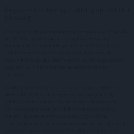
Degeszre tömte magát állampapírokból a
lakosság
A lakosság értékpapír-vásárlásaiban az állampapíroknak és a
befektetési jegyeknek jutott a meghatározó szerep.
Előbbieknél 427,9 milliárdos, utóbbiaknál 335,9 milliárd
forintos pluszt mutatott az egyenleg. A részvényeket
viszont inkább adták a kisbefektetők, az első negyedévben
nagyjából 50 milliárd forinttal az eladások kerültek
túlsúlyba.
Az árfolyamok mozgása viszont ezúttal nem segítette a
kisbefektetőket: az első negyedév összességében 38,2
milliárd forintos mínuszt hozott az átértékelődéseknél.
Márciusban egyenesen 343 milliárd forint volt emiatt a
mínusz. Figyelemre méltó azonban, hogy a tőzsdei
részvényeken még ezúttal is nyertek a kisbefektetők: az első
három hónap összességében 87,7 milliárd forintos pluszt