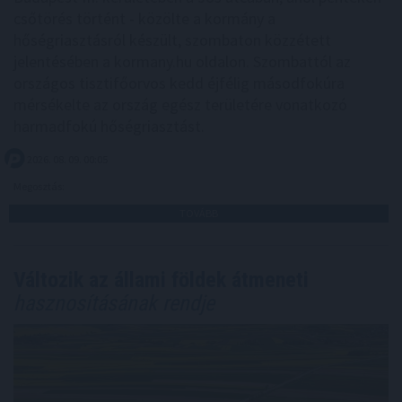
csőtörés történt - közölte a kormány a
hőségriasztásról készült, szombaton közzétett
jelentésében a kormany.hu oldalon. Szombattól az
országos tisztifőorvos kedd éjfélig másodfokúra
mérsékelte az ország egész területére vonatkozó
harmadfokú hőségriasztást.
2026. 08. 09. 00:05
Megosztás:
TOVÁBB
Változik az állami földek átmeneti
hasznosításának rendje