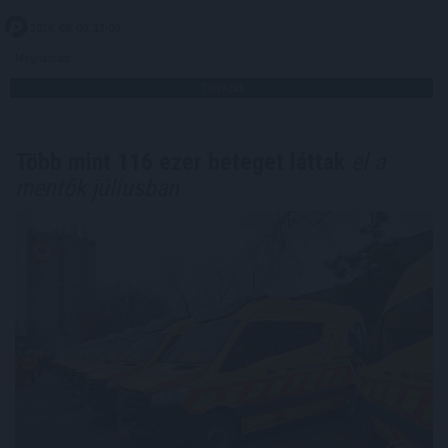
2026. 08. 09. 13:00
Megosztás:
TOVÁBB
Több mint 116 ezer beteget láttak
el a
mentők júliusban