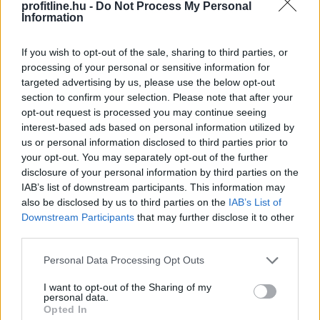
profitline.hu -
Do Not Process My Personal
állományveszteség értéke megközelíti a 200 millió
Information
forintot - mondta Lévai Ferenc a társaság
vezérigazgatója az MTI-nek szombaton.
If you wish to opt-out of the sale, sharing to third parties, or
processing of your personal or sensitive information for
2026. 08. 09. 07:00
targeted advertising by us, please use the below opt-out
Megosztás:
section to confirm your selection. Please note that after your
opt-out request is processed you may continue seeing
TOVÁBB
interest-based ads based on personal information utilized by
us or personal information disclosed to third parties prior to
your opt-out. You may separately opt-out of the further
Már 100 szálláshely foglalható
az Aktív
disclosure of your personal information by third parties on the
Kalandor Kalandtárában
IAB’s list of downstream participants. This information may
also be disclosed by us to third parties on the
IAB’s List of
Downstream Participants
that may further disclose it to other
third parties.
Please note that this website/app uses one or more Google
Personal Data Processing Opt Outs
services and may gather and store information including but
not limited to your visit or usage behaviour. You may click to
I want to opt-out of the Sharing of my
personal data.
grant or deny consent to Google and its third-party tags to
Opted In
use your data for below specified purposes in below Google