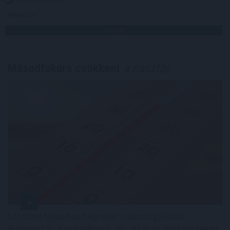
Megosztás:
TOVÁBB
Másodfokúra csökkent
a riasztás
Szombat hajnalban helyreállt a vízszolgáltatás
Budapest III. kerületében a Jós utcában, ahol pénteken