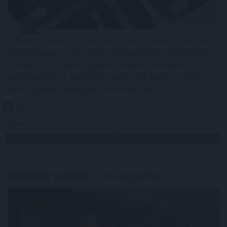
A Nemzeti Adó- és Vámhivatal (NAV) ma kiadta az első
hardveralapú e-pénztárgép forgalmazási engedélyét. Az
új megoldás a pénztárgéphasználatra kötelezett
vállalkozásokat segíti már most, két évvel az online
pénztárgépek végleges kivezetése előtt.
2026. 08. 09. 04:00
Megosztás:
TOVÁBB
Esővizet tegyünk
a mosógépbe!