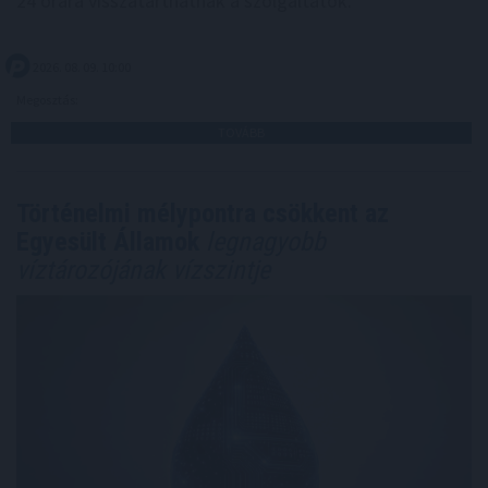
24 órára visszatarthatnak a szolgáltatók.
2026. 08. 09. 10:00
Megosztás:
TOVÁBB
Történelmi mélypontra csökkent az
Egyesült Államok
legnagyobb
víztározójának vízszintje