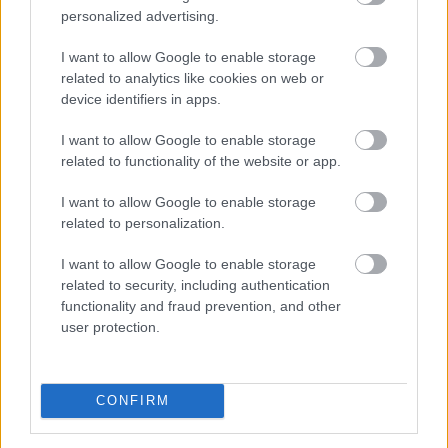
mint 145 000 kWh csúcsidei megtakarítást
personalized advertising.
ért el
I want to allow Google to enable storage
related to analytics like cookies on web or
device identifiers in apps.
I want to allow Google to enable storage
related to functionality of the website or app.
I want to allow Google to enable storage
related to personalization.
I want to allow Google to enable storage
related to security, including authentication
functionality and fraud prevention, and other
user protection.
A Vállalkozók és Munkáltatók Országos Szövetsége
(VOSZ) által indított Vállalkozói Energiaösszefogáshoz
CONFIRM
néhány nap alatt csaknem 350 vállalkozás csatlakozott
az ország 202 településéről, és vállalásaik összesen