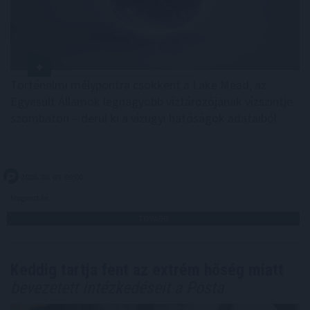
Történelmi mélypontra csökkent a Lake Mead, az
Egyesült Államok legnagyobb víztározójának vízszintje
szombaton – derül ki a vízügyi hatóságok adataiból.
2026. 08. 09. 09:00
Megosztás:
TOVÁBB
Keddig tartja fent az extrém hőség miatt
bevezetett intézkedéseit a Posta