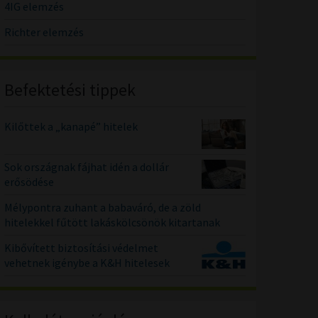
4IG elemzés
Richter elemzés
Befektetési tippek
Kilőttek a „kanapé” hitelek
Sok országnak fájhat idén a dollár
erősödése
Mélypontra zuhant a babaváró, de a zöld
hitelekkel fűtött lakáskölcsönök kitartanak
Kibővített biztosítási védelmet
vehetnek igénybe a K&H hitelesek