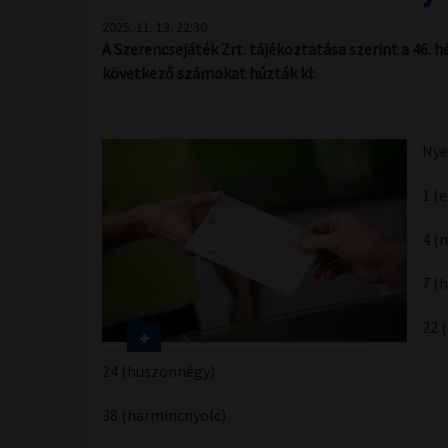
2025. 11. 13. 22:30
A Szerencsejáték Zrt. tájékoztatása szerint a 46.
következő számokat húzták ki:
Nye
1 (
4 (
7 (
22 
24 (huszonnégy)
38 (harmincnyolc)