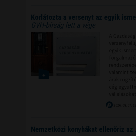
Korlátozta a versenyt az egyik isme
GVH-bírság lett a vége
A Gazdasági
versenyfelüg
egyik ismer
forgalmazóra
rendszerébe
valamint ter
árak rögzít
cég együtt
vállalásokat
2026. 08. 07. 1
Nemzetközi konyhákat ellenőriz az