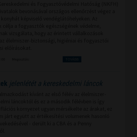
Kereskedelmi és Fogyasztóvédelmi Hatóság (NKFH)
vatalok bevonásával országos ellenőrzést végez a
konyhát képviselő vendéglátóhelyeken. Az
k célja a fogyasztók egészségének védelme,
nak vizsgálata, hogy az érintett vállalkozások
az élelmiszer-biztonsági, higiéniai és fogyasztói
i előírásokat.
7:00
Megosztás:
TOVÁBB
kek
jelenlétét a kereskedelmi láncok
lmazkodást kívánt az első félév az élelmiszer-
elmi láncoktól és ez a második félévben is így
flációs környezet ugyan mérsékelte az árakat, ez
 járt együtt az értékesítési volumenek hasonló
ekedésével - derült ki a CBA és a Penny
ől.