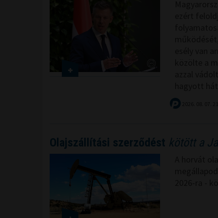
Magyarország
ezért felol
folyamatos
működését, 
esély van ar
közölte a m
azzal vádol
hagyott hátr
2026. 08. 07. 2
Olajszállítási szerződést
kötött a J
A horvát ol
megállapodás
2026-ra - k