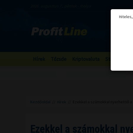
2026. augusztus 7., péntek - Ibolya
Hiteles
Hírek
Tőzsde
Kriptovaluta
Stabilcoin
Kezdőoldal
//
Hírek
// Ezekkel a számokkal nyerhettél a 
Ezekkel a számokkal nye