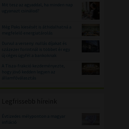
Mit tesz az agyaddal, ha minden nap
ugyanazt csinálod?
Még Paks kiesését is áthidalhatná a
megfelelő energiatárolás
Durvul a verseny: nullás díjakat és
százezer forintnál is többet ér egy
új céges ügyfél a bankoknak
A Tisza-frakció kezdeményezte,
hogy jövő kedden legyen az
államfőválasztás
Legfrissebb híreink
Évtizedes mélyponton a magyar
infláció