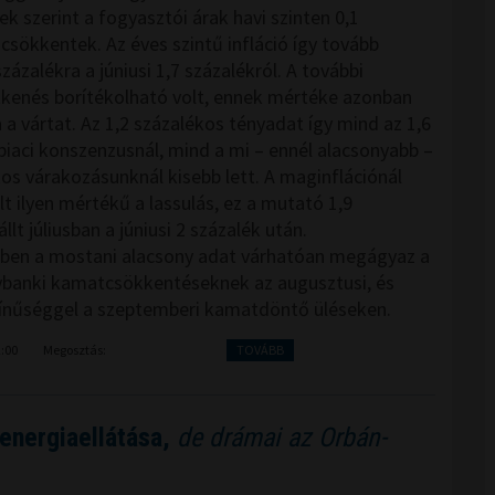
k szerint a fogyasztói árak havi szinten 0,1
 csökkentek. Az éves szintű infláció így tovább
 százalékra a júniusi 1,7 százalékról. A további
kkenés borítékolható volt, ennek mértéke azonban
a vártat. Az 1,2 százalékos tényadat így mind az 1,6
piaci konszenzusnál, mind a mi – ennél alacsonyabb –
kos várakozásunknál kisebb lett. A maginflációnál
t ilyen mértékű a lassulás, ez a mutató 1,9
llt júliusban a júniusi 2 százalék után.
ben a mostani alacsony adat várhatóan megágyaz a
ybanki kamatcsökkentéseknek az augusztusi, és
ínűséggel a szeptemberi kamatdöntő üléseken.
2:00
Megosztás:
TOVÁBB
energiaellátása,
de drámai az Orbán-