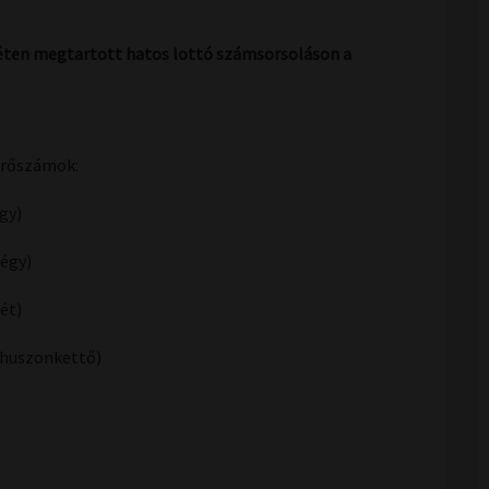
 héten megtartott hatos lottó számsorsoláson a
rőszámok:
egy)
négy)
hét)
(huszonkettő)