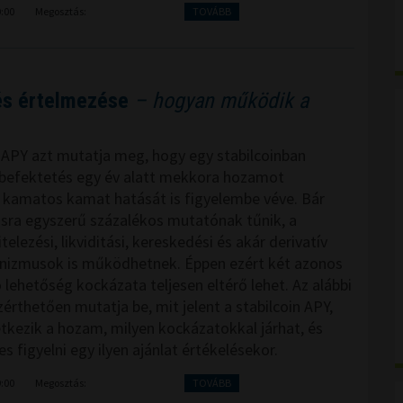
0:00
Megosztás:
TOVÁBB
 és értelmezése
– hogyan működik a
n APY azt mutatja meg, hogy egy stabilcoinban
 befektetés egy év alatt mekkora hozamot
 kamatos kamat hatását is figyelembe véve. Bár
tásra egyszerű százalékos mutatónak tűnik, a
telezési, likviditási, kereskedési és akár derivatív
nizmusok is működhetnek. Éppen ezért két azonos
 lehetőség kockázata teljesen eltérő lehet. Az alábbi
érthetően mutatja be, mit jelent a stabilcoin APY,
tkezik a hozam, milyen kockázatokkal járhat, és
 figyelni egy ilyen ajánlat értékelésekor.
9:00
Megosztás:
TOVÁBB