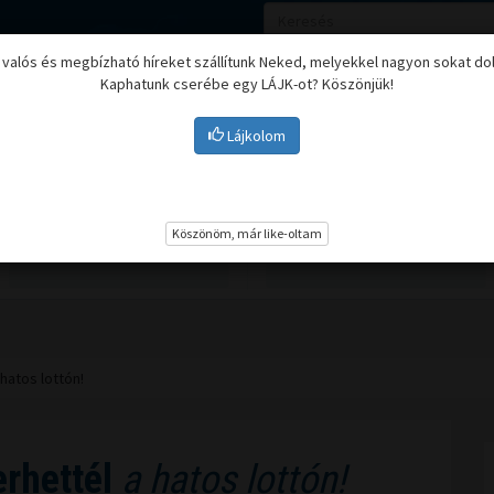
, valós és megbízható híreket szállítunk Neked, melyekkel nagyon sokat do
Kaphatunk cserébe egy LÁJK-ot? Köszönjük!
Lájkolom
Nyugdíj
Biztosítási befektetések
BU
Köszönöm, már like-oltam
hatos lottón!
rhettél
a hatos lottón!