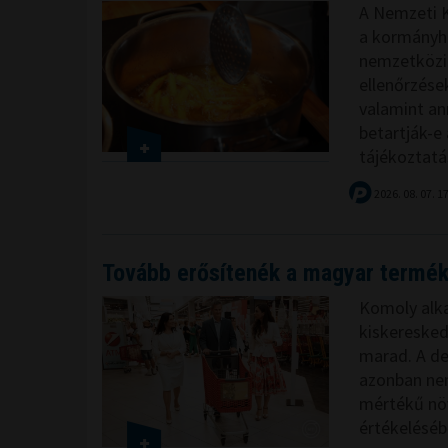
A Nemzeti 
a kormányhi
nemzetközi 
ellenőrzése
valamint an
betartják-e 
tájékoztatás
2026. 08. 07. 1
Tovább erősítenék a magyar termé
Komoly alka
kiskeresked
marad. A de
azonban nem
mértékű növ
értékeléséb