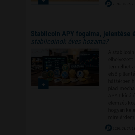
2026. 08. 07. 2
Stabilcoin APY fogalma, jelentése
stabilcoinok éves hozama?
A stabilcoi
elhelyezett
termelhet a
első pillan
háttérben hi
piaci mecha
APY-t kínáló
elemzés köz
hogyan kele
mire érdemes
2026. 08. 07. 1