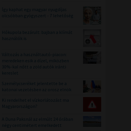
Így kaphat egy magyar nyugdíjas
olcsóbban gyógyszert - 7 lehetőség
Hőkupola bezárult: bajban a klímát
használók is
Változás a használtautó-piacon:
meredeken esik a dízel, miközben
30%-kal nőtt a zöld autók iránti
kereslet
Személycseréket jelentette be a
katonai vezetésben az orosz elnök
Ki rendelhet el vízkorlátozást ma
Magyarországon?
A Duna Paksnál az elmúlt 24 órában
négy centimétert emelkedett