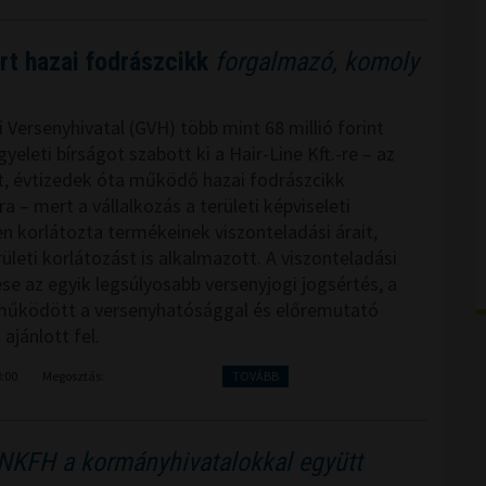
rt hazai fodrászcikk
forgalmazó, komoly
 Versenyhivatal (GVH) több mint 68 millió forint
yeleti bírságot szabott ki a Hair-Line Kft.-re – az
t, évtizedek óta működő hazai fodrászcikk
 – mert a vállalkozás a területi képviseleti
n korlátozta termékeinek viszonteladási árait,
ületi korlátozást is alkalmazott. A viszonteladási
ése az egyik legsúlyosabb versenyjogi jogsértés, a
működött a versenyhatósággal és előremutató
 ajánlott fel.
8:00
Megosztás:
TOVÁBB
NKFH a kormányhivatalokkal együtt