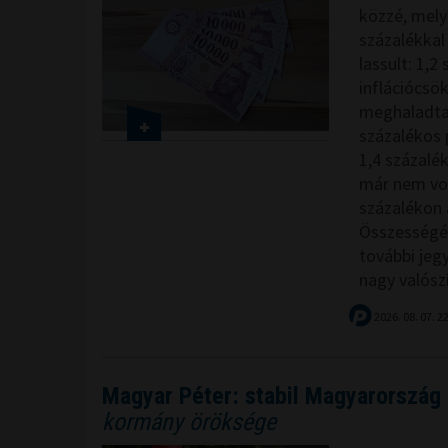
közzé, melye
százalékkal
lassult: 1,2
inflációcsö
meghaladta 
százalékos 
1,4 százalé
már nem vol
százalékon á
Összességé
további jeg
nagy valósz
2026. 08. 07. 2
Magyar Péter: stabil Magyarország 
kormány öröksége