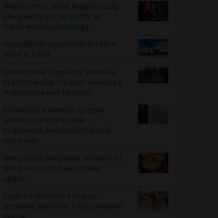
Magyar Péter: stabil Magyarország
energiaellátása, de drámai az
Orbán-kormány öröksége
Olajszállítási szerződést kötött a
Janaf és a Mol
Stabilcoin APY fogalma, jelentése
és értelmezése – hogyan működik a
stabilcoinok éves hozama?
Korlátozta a versenyt az egyik
ismert hazai fodrászcikk
forgalmazó, komoly GVH-bírság
lett a vége
Nemzetközi konyhákat ellenőriz az
NKFH a kormányhivatalokkal
együtt
Tovább erősítenék a magyar
termékek jelenlétét a kereskedelmi
láncok