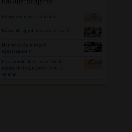
Kalkulátor ajánló
Hányan vannak a szobában?
Hányadik legjobb felvételit írtad?
Mennyire táplálkozok
egészségesen?
Fix számokkal lottózol? Most
megtudhatod, nyertél volna-e
valaha!