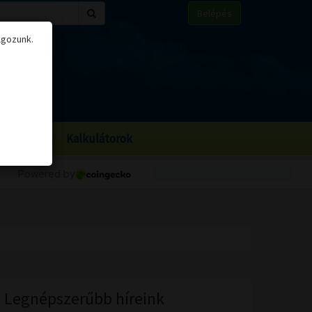
Belépés
lgozunk.
BOR
BIRS
Kalkulátorok
Legnépszerűbb híreink