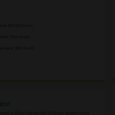
ént 409 320 forint;
ként 7505 forint;
yenként 2830 forint.
áció
gel a júliusi fogyasztói inflációs adatot tette