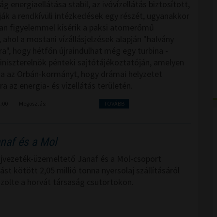
 energiaellátása stabil, az ivóvízellátás biztosított,
dják a rendkívüli intézkedések egy részét, ugyanakkor
an figyelemmel kísérik a paksi atomerőmű
ahol a mostani vízállásjelzések alapján "halvány
ra", hogy hétfőn újraindulhat még egy turbina -
iniszterelnök pénteki sajtótájékoztatóján, amelyen
ta az Orbán-kormányt, hogy drámai helyzetet
a az energia- és vízellátás területén.
1:00
Megosztás:
TOVÁBB
anaf és a Mol
ajvezeték-üzemeltető Janaf és a Mol-csoport
t kötött 2,05 millió tonna nyersolaj szállításáról
özölte a horvát társaság csütörtökön.