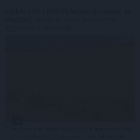
Enyhén nőtt a FAO élelmiszerár-indexe az
időjárási,
energiapiaci és geopolitikai
aggodalmak közepette
A FAO élelmiszer-alapanyagárainak referenciamutatója
enyhén emelkedett júliusban, mivel a közelmúltbeli