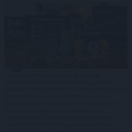
A stabilcoin APY azt mutatja meg, hogy egy
stabilcoinban elhelyezett befektetés egy év alatt
mekkora hozamot termelhet a kamatos kamat hatását
is figyelembe véve. Bár első pillantásra egyszerű
százalékos mutatónak tűnik, a háttérben hitelezési,
likviditási, kereskedési és akár derivatív piaci
mechanizmusok is működhetnek. Éppen ezért két
azonos APY-t kínáló lehetőség kockázata teljesen
eltérő lehet. Az alábbi elemzés közérthetően mutatja