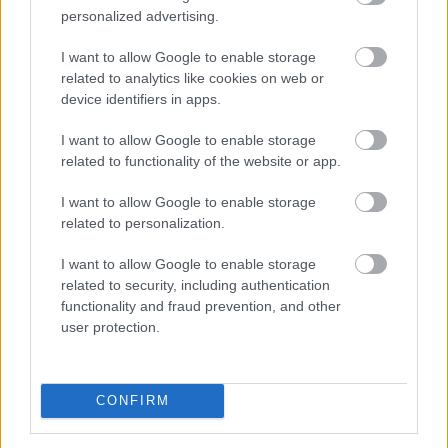
1,2 százalékos tényadat így mind az 1,6 százalékos
personalized advertising.
piaci konszenzusnál, mind a mi – ennél alacsonyabb –
1,4 százalékos várakozásunknál kisebb lett. A
I want to allow Google to enable storage
maginflációnál már nem volt ilyen mértékű a lassulás,
related to analytics like cookies on web or
ez a mutató 1,9 százalékon állt júliusban a júniusi 2
device identifiers in apps.
százalék után. Összességében a mostani alacsony adat
I want to allow Google to enable storage
várhatóan megágyaz a további jegybanki
related to functionality of the website or app.
kamatcsökkentéseknek az augusztusi, és nagy
valószínűséggel a szeptemberi kamatdöntő üléseken.
I want to allow Google to enable storage
related to personalization.
2026. 08. 07. 22:00
Megosztás:
I want to allow Google to enable storage
related to security, including authentication
TOVÁBB
functionality and fraud prevention, and other
user protection.
Magyar Péter: stabil Magyarország
energiaellátása,
de drámai az Orbán-
CONFIRM
kormány öröksége