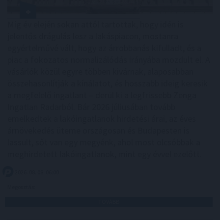
Míg év elején sokan attól tartottak, hogy idén is
jelentős drágulás lesz a lakáspiacon, mostanra
egyértelművé vált, hogy az árrobbanás kifulladt, és a
piac a fokozatos normalizálódás irányába mozdult el. A
vásárlók közül egyre többen kivárnak, alaposabban
összehasonlítják a kínálatot, és hosszabb ideig keresik
a megfelelő ingatlant – derül ki a legfrissebb Zenga
Ingatlan Radarból. Bár 2026 júliusában tovább
emelkedtek a lakóingatlanok hirdetési árai, az éves
árnövekedés üteme országosan és Budapesten is
lassult, sőt van egy megyénk, ahol most olcsóbbak a
meghirdetett lakóingatlanok, mint egy évvel ezelőtt.
2026. 08. 08. 06:00
Megosztás:
TOVÁBB