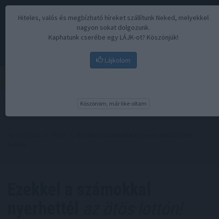
Hiteles, valós és megbízható híreket szállítunk Neked, melyekkel
nagyon sokat dolgozunk.
Kaphatunk cserébe egy LÁJK-ot? Köszönjük!
Lájkolom
Menü
Köszönöm, már like-oltam
Kezdőoldal
//
Hírek
// Ezekkel a számokkal nyerhettél az ötös
lottón!
Ezekkel a számokkal
nyerhettél
az ötös lottón!