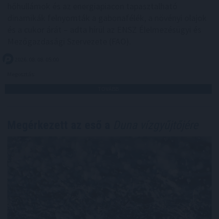
hőhullámok és az energiapiacon tapasztalható
dinamikák felnyomták a gabonafélék, a növényi olajok
és a cukor árát – adta hírül az ENSZ Élelmezésügyi és
Mezőgazdasági Szervezete (FAO).
2026. 08. 08. 05:00
Megosztás:
TOVÁBB
Megérkezett az eső a
Duna vízgyűjtőjére