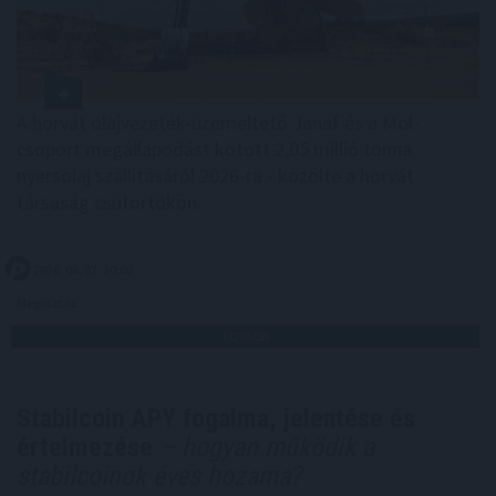
A horvát olajvezeték-üzemeltető Janaf és a Mol-
csoport megállapodást kötött 2,05 millió tonna
nyersolaj szállításáról 2026-ra - közölte a horvát
társaság csütörtökön.
2026. 08. 07. 20:00
Megosztás:
TOVÁBB
Stabilcoin APY fogalma, jelentése és
értelmezése
– hogyan működik a
stabilcoinok éves hozama?