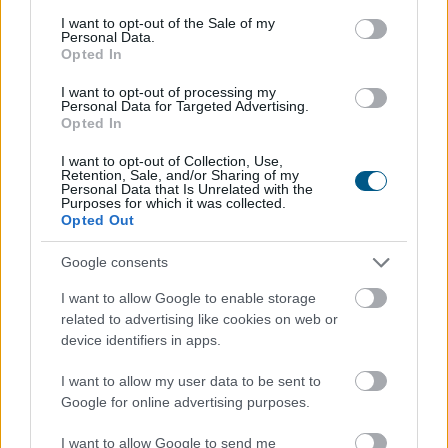
consent section.
I want to opt-out of the Sale of my
Personal Data.
Opted In
I want to opt-out of processing my
Personal Data for Targeted Advertising.
Opted In
I want to opt-out of Collection, Use,
Retention, Sale, and/or Sharing of my
Personal Data that Is Unrelated with the
Purposes for which it was collected.
Opted Out
Google consents
I want to allow Google to enable storage
A KSH ma reggel a júliusi fogyasztói inflációs adatot
related to advertising like cookies on web or
tette közzé, melyek szerint a fogyasztói árak havi
device identifiers in apps.
szinten 0,1 százalékkal csökkentek. Az éves szintű
infláció így tovább lassult: 1,2 százalékra a júniusi 1,7
I want to allow my user data to be sent to
százalékról. A további inflációcsökkenés borítékolható
Google for online advertising purposes.
volt, ennek mértéke azonban meghaladta a vártat. Az
I want to allow Google to send me