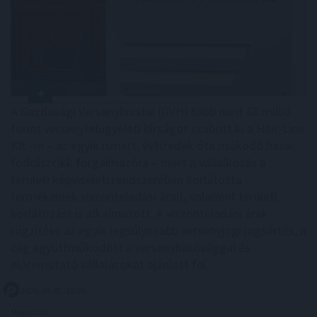
A Gazdasági Versenyhivatal (GVH) több mint 68 millió
forint versenyfelügyeleti bírságot szabott ki a Hair-Line
Kft.-re – az egyik ismert, évtizedek óta működő hazai
fodrászcikk forgalmazóra – mert a vállalkozás a
területi képviseleti rendszerében korlátozta
termékeinek viszonteladási árait, valamint területi
korlátozást is alkalmazott. A viszonteladási árak
rögzítése az egyik legsúlyosabb versenyjogi jogsértés, a
cég együttműködött a versenyhatósággal és
előremutató vállalásokat ajánlott fel.
2026. 08. 07. 18:00
Megosztás: