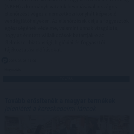
(NKFH) a kormányhivatalok bevonásával országos
ellenőrzést végez a nemzetközi konyhát képviselő
vendéglátóhelyeken. Az ellenőrzések célja a fogyasztók
egészségének védelme, valamint annak vizsgálata,
hogy az érintett vállalkozások betartják-e az
élelmiszer-biztonsági, higiéniai és fogyasztói
tájékoztatási előírásokat.
2026. 08. 07. 17:00
Megosztás:
TOVÁBB
Tovább erősítenék a magyar termékek
jelenlétét a kereskedelmi láncok