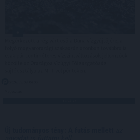
Megérkezett a rég várt eső a Duna vízgyűjtőjére, a
folyó magyarországi szakaszán azonban továbbra is
csak pár centiméteres vízszintváltozások jellemzőek -
közölte az Országos Vízügyi Főigazgatóság
sajtóosztálya az MTI-vel pénteken.
2026. 08. 08. 04:00
Megosztás:
TOVÁBB
Új tudományos tény: A futás mellett
az
agyadat is futtatni kell