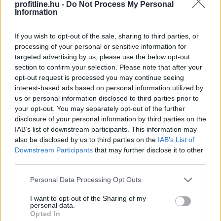
profitline.hu -
Do Not Process My Personal
Information
If you wish to opt-out of the sale, sharing to third parties, or
processing of your personal or sensitive information for
targeted advertising by us, please use the below opt-out
section to confirm your selection. Please note that after your
opt-out request is processed you may continue seeing
A Bitcoin-bányászati iparág több meghatározó
interest-based ads based on personal information utilized by
szereplője is csatlakozott a Stratum V2 Working
us or personal information disclosed to third parties prior to
Grouphoz, ami komoly lendületet adhat az új
your opt-out. You may separately opt-out of the further
generációs bányászati protokoll elterjedésének.
disclosure of your personal information by third parties on the
IAB’s list of downstream participants. This information may
also be disclosed by us to third parties on the
IAB’s List of
2026. 08. 07. 23:00
Downstream Participants
that may further disclose it to other
third parties.
Megosztás:
Please note that this website/app uses one or more Google
TOVÁBB
Personal Data Processing Opt Outs
services and may gather and store information including but
not limited to your visit or usage behaviour. You may click to
I want to opt-out of the Sharing of my
personal data.
grant or deny consent to Google and its third-party tags to
Évtizedes mélyponton
a magyar infláció
Opted In
use your data for below specified purposes in below Google