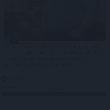
A sörhas elnevezés félrevezetőbb, mint gondolnánk.
Nem létezik olyan különleges biológiai kapcsoló, amely
felismeri a korsó sört, majd annak energiáját
egyenesen a köldök köré csomagolja.
2026. 08. 08. 01:00
Megosztás:
TOVÁBB