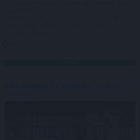
A Richter Gedeon Nyrt. konszolidált árbevétele az első
fél évben 461,6 milliárd forint lett, 0,8 százalékkal
elmaradt az előző év azonos időszakitól - közölte a
gyógyszeripari vállalat a Budapesti Értéktőzsde (BÉT)
honlapján pénteken.
2026. 08. 07. 14:00
Megosztás:
TOVÁBB
KSH: júliusban 1,2 százalékra
csökkent az
infláció