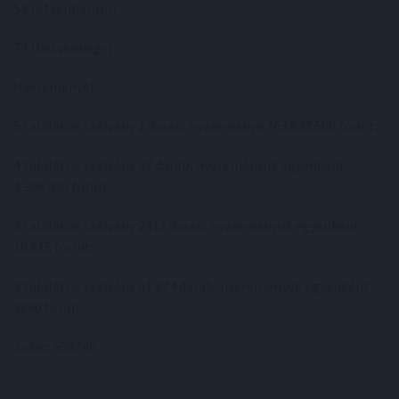
53 (ötvenhárom)
74 (hetvennégy)
Nyeremények:
5 találatos szelvény 1 darab, nyereménye 763.637.560 forint;
4 találatos szelvény 33 darab, nyereményük egyenként
1.308.430 forint;
3 találatos szelvény 2411 darab, nyereményük egyenként
19.615 forint;
2 találatos szelvény 61.874 darab, nyereményük egyenként
2890 forint.
Joker: 558248