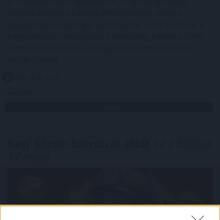
a JPMorgan arra figyelmeztet, hogy a jogszabály
további csúszása komoly versenyelőnyt adhat a
hagyományos pénzügyi rendszernek. A tét nemcsak a
kriptovaluták szabályozási környezete, hanem a több
ezermilliárd dollárosra növekedő tokenizációs piac
jövője is lehet.
2026. 08. 07. 23:59
Megosztás:
TOVÁBB
Nagy Bitcoin-bányászok álltak
be a Stratum
V2 mögé