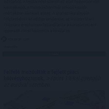
adataiból. A beszámoló szerint az első negyedév volt
kiemelkedő, a másodikban már sokkal kisebb
mértékben élénkült a piac. A statisztika alapján
folytatódott az eddigi tendencia: az Otthon Start
Program érezhetően fellendítette a keresletet, ezt
igyekszik most lekövetni a kínálat is.
2026. 08. 07. 12:00
Megosztás:
TOVÁBB
Felfelé mozdultak a fejlett piaci
kötvényhozamok,
a forint 1%-kal gyengült
az euróval szemben