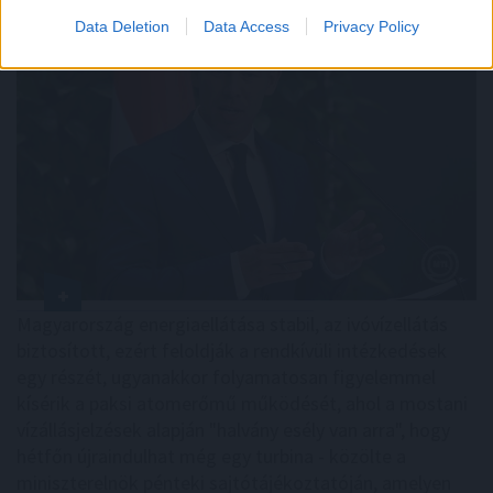
Data Deletion
Data Access
Privacy Policy
Magyarország energiaellátása stabil, az ivóvízellátás
biztosított, ezért feloldják a rendkívüli intézkedések
egy részét, ugyanakkor folyamatosan figyelemmel
kísérik a paksi atomerőmű működését, ahol a mostani
vízállásjelzések alapján "halvány esély van arra", hogy
hétfőn újraindulhat még egy turbina - közölte a
miniszterelnök pénteki sajtótájékoztatóján, amelyen