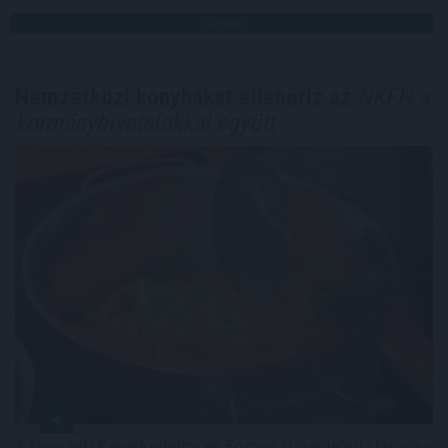
TOVÁBB
Nemzetközi konyhákat ellenőriz az
NKFH a
kormányhivatalokkal együtt
A Nemzeti Kereskedelmi és Fogyasztóvédelmi Hatóság