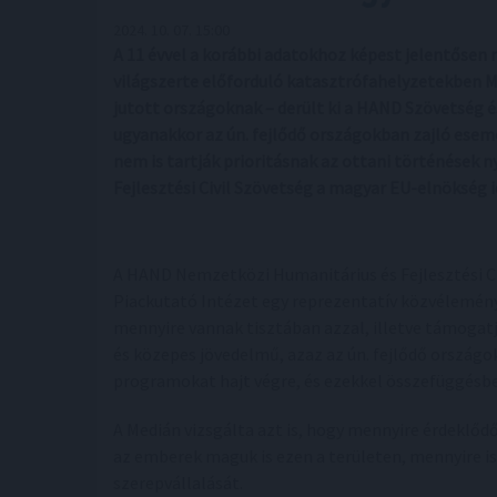
2024. 10. 07. 15:00
A 11 évvel a korábbi adatokhoz képest jelentősen 
világszerte előforduló katasztrófahelyzetekben M
jutott országoknak – derült ki a HAND Szövetség é
ugyanakkor az ún. fejlődő országokban zajló esem
nem is tartják prioritásnak az ottani történések
Fejlesztési Civil Szövetség a magyar EU-elnökség 
A HAND Nemzetközi Humanitárius és Fejlesztési C
Piackutató Intézet egy reprezentatív közvélemény
mennyire vannak tisztában azzal, illetve támogatj
és közepes jövedelmű, azaz az ún. fejlődő ország
programokat hajt végre, és ezekkel összefüggésbe
A Medián vizsgálta azt is, hogy mennyire érdeklő
az emberek maguk is ezen a területen, mennyire ism
szerepvállalását.