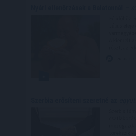
Nyári ellenőrzések a Balatonnál
– az
Félidőhöz ér
Július elej
vármegyében
A kiemelt a
részt, az ed
2026. 08. 08. 1
Szerbia erősíteni szeretné az
együt
Szerbia tám
csatlakozás
mezőgazdasá
törekszik -