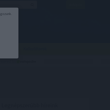
Belépés
lgozunk.
BOR
BIRS
Kalkulátorok
Legnépszerűbb híreink