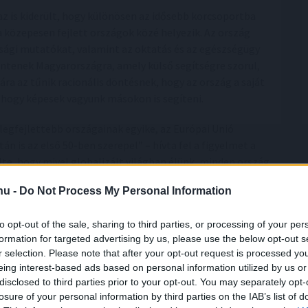
z is kiderült, hogy különösen az idősebb korcsoportba
 közepesen fejlett országok közé helyezik. Az ország
sági mutatókat, valamint az oktatás és az egészségügy
intenek Magyarországra, amely külső segítségre szorul,
a az tűnik racionális döntésnek, hogy az ország a saját
 hogy képesek vagyunk másokon is segíteni.
legfejlettebb országainak egyike, az Európai Unió
n is az első 50-ben szerepel” – hívta fel a figyelmet a
e, hogy mivel globalizált világban élünk, minden ország
 A szakértő példaként a Covid-járványt említette, amely
.hu -
Do Not Process My Personal Information
országban, az nem marad ott, pillanatok alatt elterjed a
to opt-out of the sale, sharing to third parties, or processing of your per
formation for targeted advertising by us, please use the below opt-out s
et, ezen fontos változtatni!
r selection. Please note that after your opt-out request is processed y
eing interest-based ads based on personal information utilized by us or
katársa fontosnak nevezte a szemléletformálást, a
disclosed to third parties prior to your opt-out. You may separately opt-
ozta, hogy Magyarország az EU-tagság megszerzéséig
losure of your personal information by third parties on the IAB’s list of
rt ezzel a lakosság elsöprő többsége is, ugyanis 93%-uk