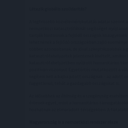
Létezik globális szolidaritás?
A legfrissebb közvéleménykutatás adatai szerint a
nemzetközi katasztrófáknál segítséget nyújtanak
tartják fontosnak a fejlődő országok közügyeinek
lehetnének a fejlődő országokban zajló események
többet azonosítanak, de jóval szkeptikusabbak a g
katasztrófahelyzetek jelentenek kivételt, amikor b
katasztrófahelyzetben nyújtott humanitárius tá
pozitívan viszonyul. Egyetértés mutatkozott a v
segíteni kell a bajba jutott országnak – az adott o
függetlenül, tehát a gazdagabb országokat is.
Az idősebbek az éhínség és a szegénység esetében
értenek egyet, mint a humanitárius támogatásokkal
hozhatnak az elmaradott térségekben. A fiatalabb
Magyarország is a nemzetközi rendszer része