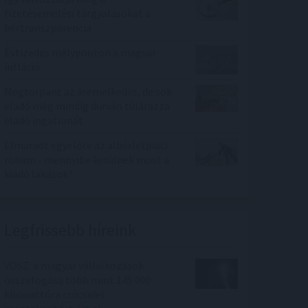
fizetésemelési tárgyalásokat a
bértranszparencia
Évtizedes mélyponton a magyar
infláció
Megtorpant az áremelkedés, de sok
eladó még mindig durván túlárazza
eladó ingatlanát
Elmaradt egyelőre az albérletpiaci
roham - mennyibe kerülnek most a
kiadó lakások?
Legfrissebb híreink
VOSZ: a magyar vállalkozások
összefogása több mint 145 000
kilowattóra csúcsidei