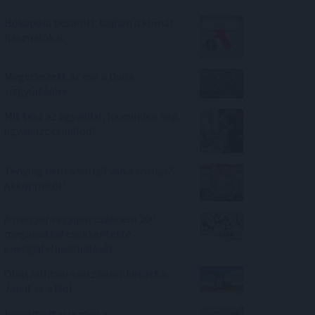
Hőkupola bezárult: bajban a klímát
használók is
Megérkezett az eső a Duna
vízgyűjtőjére
Mit tesz az agyaddal, ha minden nap
ugyanazt csinálod?
Tényleg nem a sörtől van a sörhas?
Akkor mitől?
A magyar vegyipar csaknem 200
megawattal csökkentette
energiafelhasználását
Olajszállítási szerződést kötött a
Janaf és a Mol
Így változtatja meg a