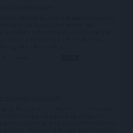
 első félidő végén
kezett a NAV idei balatoni nyári ellenőrzéssorozata.
e óta a revizorok Somogy, Veszprém és Zala
 vizsgálják a legforgalmasabb nyári szolgáltatókat.
kcióban húsz igazgatóság munkatársai vesznek
digi egyenleg: lehetne jobb is!
8:00
Megosztás:
TOVÁBB
tműködést Ukrajnával
ogatja Ukrajna területi integritását és európai uniós
át, a két ország pedig a gazdasági, energetikai,
gi és infrastrukturális együttműködés erősítésére
 jelentette ki Aleksandar Vucic szerb elnök szombaton