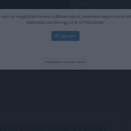
, valós és megbízható híreket szállítunk Neked, melyekkel nagyon sokat do
Kaphatunk cserébe egy LÁJK-ot? Köszönjük!
Lájkolom
Nyugdíj
Biztosítási befektetések
BU
Köszönöm, már like-oltam
si hajlandóságát
olidaritási
hajlandóságát