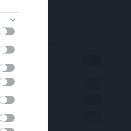
4IG elemzés
Richter elemzés
Befektetési tippek
Nagyrészt elkerülte az orosz
tőzsde összeomlása a magyar
öngondoskodókat
Így változhat a Zöld hitel
feltételrendszere
Hitelük fixesítésére biztatja
lakossági ügyfeleit az Erste Bank
Februárban belehúztak a bankok:
brutális mértékben drágultak a
személyi kölcsönök