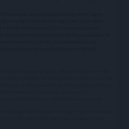
nőtt a magyar lakosság tájékozottsága arról, hogy a
agyarország is rendszeresen segítséget nyújt a bajba
s a Medián közös kutatásából. A válaszadók szerint
ények nincsenek közvetlen hatással Magyarországra, és
 nyomon követését. A Nemzetközi Humanitárius és
idején valósítja meg szemléletformáló projektjét.
ivil Szövetség megbízásából a Medián Közvélemény- és
-kutatás keretében azt térképezte fel, hogy a magyarok
ák-e, hogy a magyar állam és az Európai Unió az alacsony
okban nemzetközi fejlesztési és humanitárius
n nemzetközi kötelezettségvállalásokat is teljesít.
dőek, támogatóak, elkötelezettek vagy éppen tevékenyek
erik a civil szervezetek, különösen a magyar civilek