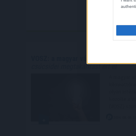
authenti
VOSZ: a magyar vállalkozások össz
csúcsidei megtakarítást ért el
A magyar vá
kilowattóra
olyan intéz
közölte a V
(VOSZ) szom
2026. 08. 08. 1