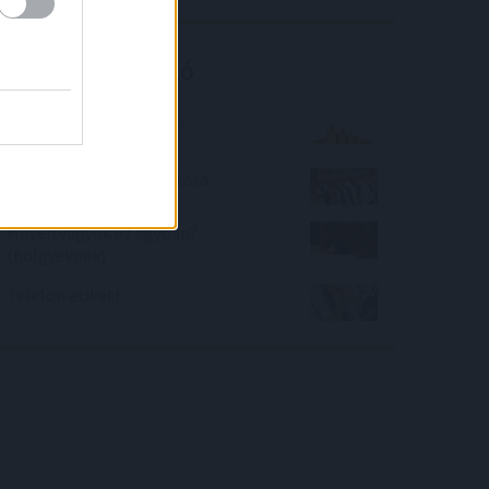
Kalkulátor ajánló
Mennyit nyom az annyi?
Női ruhaméretek átváltása
Milyen vagyok az ágyban?
(hölgyeknek)
Telefon etikett