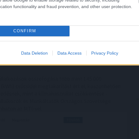
cation functionality and fraud prevention, and other user protection.
CONFIRM
Data Deletion
Data Access
Privacy Policy
efogása több mint
145 000 kilowattóra
llalkozások összefogása több mint 145 000
 (kWh) csúcsidei megtakarítást ért el, köszönhetően
kedésnek, mint a klímahasználat csökkentése -
állalkozók és Munkáltatók Országos Szövetsége
baton az MTI-vel.
9:00
Megosztás:
TOVÁBB