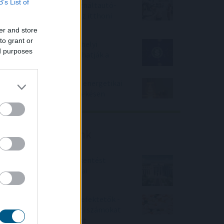
B’s List of
Negyedével nőtt a használtautó-
import, csökkenőben az itthoni
árak
er and store
to grant or
Az IMF figyelmeztet: a helyi
ed purposes
stabilcoinok felgyorsíthatják a
dollárosodást
Kétszázmillió forintos energetikai
fejlesztés kezdődött Békésen
Friss elemzéseink
Fokozatos kamatcsökkentést
támogatnak az amerikai
jegybankárok
Örülhetnek a Richter befektetők -
piaci konszenzus feletti számokat
közölt a tőzsdei vállalat