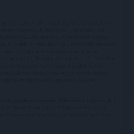
 magyar lakosság 85 százaléka hallott már arról, hogy
 magyar szervezetek. Ugyanakkor a válaszadók nem
 nyomon követését, nem érzik, hogy távolról hatással
re. A kutatásban résztvevők a globális problémák közül
lobális szolidaritás létezésével kapcsolatban. A
izonyítékát látják a globális szolidaritás létezésének. A
mogatásokhoz a magyar lakosság általában nagyon
álaszadók között abban, hogy katasztrófahelyzetben
rszág fejlettségi szintjétől, gazdasági helyzetétől
 sokkal inkább a hosszú távú fejlesztési támogatásokkal
. Az előbbiről gondolják azt, hogy valódi változást
ak a humanitárius segélyezést is fontosnak nevezték.