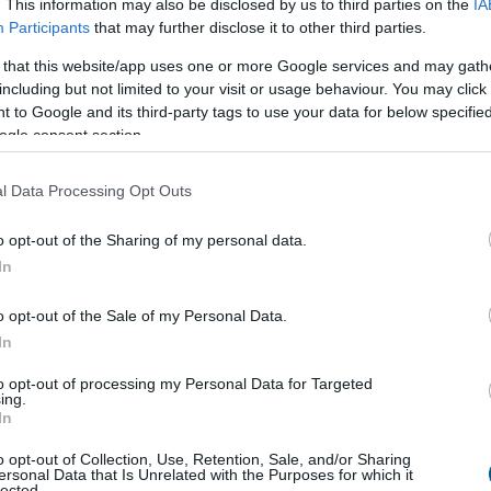
. This information may also be disclosed by us to third parties on the
IA
mákkal kapcsolatos ismeretek bővítésére az oktatásban.
Participants
that may further disclose it to other third parties.
repvállalását, sem a civil szervezeteket, melyek
 that this website/app uses one or more Google services and may gath
toztatni!” – tette hozzá.
including but not limited to your visit or usage behaviour. You may click 
 to Google and its third-party tags to use your data for below specifi
ra azt jelenti, hogy törekszenek a környezettudatos,
ogle consent section.
ív hulladékgyűjtés, energiatakarékosság), ami
éb cselekvési formák (pl. adományozás, önkéntesség)
l Data Processing Opt Outs
lis, mint globális ügyekhez.
o opt-out of the Sharing of my personal data.
In
l egyidejűleg valósítja meg az „Együtt egy nyitott,
o opt-out of the Sale of my Personal Data.
 elnevezésű kétéves projektjét, amelynek célja a
In
elése a hatékony és hiteles uniós nemzetközi
és és humanitárius segélyezés területén. A fenti
to opt-out of processing my Personal Data for Targeted
ing.
t megvalósításra.
In
s szemléletformáló programja, a Development Education
o opt-out of Collection, Use, Retention, Sale, and/or Sharing
ersonal Data that Is Unrelated with the Purposes for which it
 támogatásával valósul meg. A Szövetség a projekt
lected.