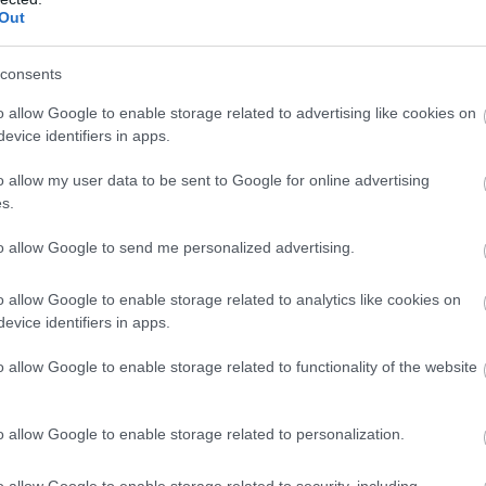
elősegítését, a civil hangok felerősítését és a lakosság
Out
consents
, hogy a nemzetközi fejlesztési és humanitárius
rtebbé és láthatóbbá váljon érdekképviseleti és a
o allow Google to enable storage related to advertising like cookies on
evice identifiers in apps.
ein keresztül. Tagszervezetei számos területen jelen
n, így Afrikában, a világ legszegényebb országaiban is,
o allow my user data to be sent to Google for online advertising
okkal kapcsolatos hazai szemléletformálásban, globális
s.
atosításában.
to allow Google to send me personalized advertising.
sten
o allow Google to enable storage related to analytics like cookies on
Afrikáért Alapítvány szervezésében rendezik meg 2024.
evice identifiers in apps.
ményeit, amelynek központi témája ezúttal az oktatás.
o allow Google to enable storage related to functionality of the website
erveznek a program szervezői.
tási és nemzetközi fejlesztési nap, képzések és több
o allow Google to enable storage related to personalization.
o allow Google to enable storage related to security, including