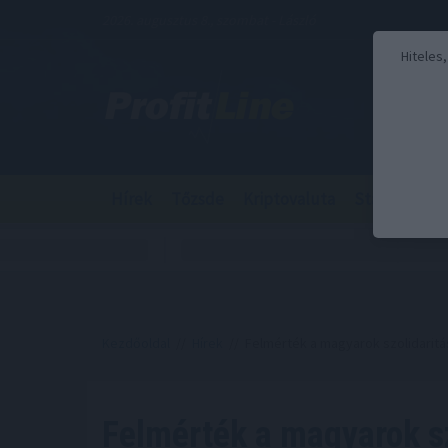
2026. augusztus 8., szombat - László
Hiteles
Hírek
Tőzsde
Kriptovaluta
Stabilcoin
Kezdőoldal
//
Hírek
// Felmérték a magyarok szolidaritá
Felmérték a magyarok sz