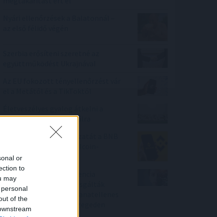
megtakarítást ért el
Nyári ellenőrzések a Balatonnál –
az első félidő végén
Szerbia erősíteni szeretné az
együttműködést Ukrajnával
Az EU fokozott tényellenőrzést vár
el a Metától és a TikToktól
Életveszélyes gyalog átkelni a
Dunán a Sziget Fesztiválra
Megelőzte a Tron hálózatát a BNB
Chain: új éllovas a stabilcoin-
tulajdonosok között
sonal or
ection to
A mesterséges intelligencia
ou may
alkalmazhatóságát vizsgálták
 personal
személyre szabott daganatellenes
out of the
terápia kialakítására Szegeden
 downstream