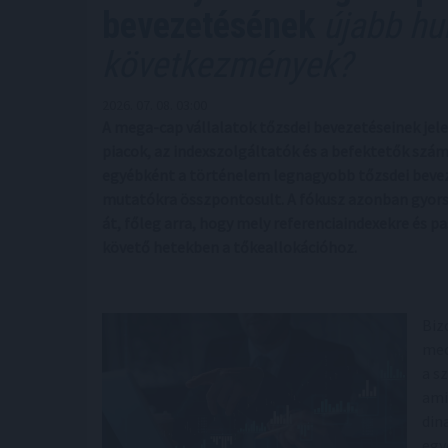
bevezetésének
újabb hul
következmények?
2026. 07. 08. 03:00
A mega-cap vállalatok tőzsdei bevezetéseinek jele
piacok, az indexszolgáltatók és a befektetők szám
egyébként a történelem legnagyobb tőzsdei beveze
mutatókra összpontosult. A fókusz azonban gyors
át, főleg arra, hogy mely referenciaindexekre és p
követő hetekben a tőkeallokációhoz.
Biz
mec
a s
ami
din
egy