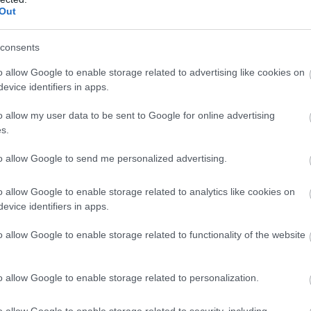
Out
. Ha az újonnan tőzsdére lépő vállalatok nagyok,
i szektorhoz kapcsolódnak, akkor felvételük tovább
consents
atok dominanciáját a globális részvényindexekben. Ez
ifejezetten piaci kapitalizációval súlyozott amerikai
o allow Google to enable storage related to advertising like cookies on
y mennyire fontos tisztában lennünk azzal, hogy egy
evice identifiers in apps.
nagyobb kitettséget hoz létre ugyanabban a témában.
o allow my user data to be sent to Google for online advertising
s.
rzifikációt. A befektetőknek nem kell azzal reagálniuk a
k az Egyesült Államokat, de tisztában kell lenniük azzal,
to allow Google to send me personalized advertising.
egyre inkább az Egyesült Államokra és a technológiai
tetési pozíciók segíthetnek a befektetőknek abban, hogy
o allow Google to enable storage related to analytics like cookies on
ett, hogy kizárólag az indexek működési mechanizmusaira
evice identifiers in apps.
o allow Google to enable storage related to functionality of the website
és indexbe való felvétele komplex feladat elé állítja az
őséget kínál az új növekedési források korai
vást jelent a fundamentális érték és a technikai
o allow Google to enable storage related to personalization.
idelity amerikai piaci ETF-jei esetében ezen események
o allow Google to enable storage related to security, including