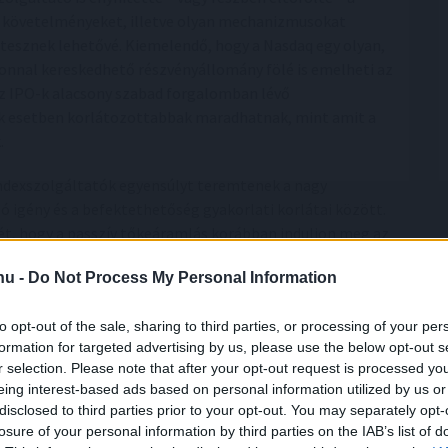
 követelményeket, illetve olyan mechanizmusokat
tesznek lehetővé. Kiemelendő, hogy a Nasdaq egy olyan,
onnal kereskedhető részvényállomány fölé is emelheti az
 az IPO-k alacsony szabad forgalomban lévő
ok esetben korlátozottabbak maradhatnak, mint amit a
.
indexszolgáltatók egyensúlyt teremtenek a nagy
ó igény és a befektethetőség gyakorlati korlátai között.
gét, hogy a passzív tőkeáramlás korábban induljon meg az
 forgalomban lévő részvényekre vonatkozó szempontok –
.hu -
Do Not Process My Personal Information
érsékli az indexre gyakorolt azonnali hatást” - teszi
zép-kelet-európai igazgatója.
to opt-out of the sale, sharing to third parties, or processing of your per
formation for targeted advertising by us, please use the below opt-out s
ások
r selection. Please note that after your opt-out request is processed y
eing interest-based ads based on personal information utilized by us or
teni a befektetésre való alkalmassággal. A mega-cap
disclosed to third parties prior to your opt-out. You may separately opt-
 generálhatnak, különösen akkor, ha az indexszolgáltatók
losure of your personal information by third parties on the IAB’s list of