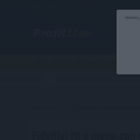
2026. augusztus 6., csütörtök - Berta
Hiteles
Hírek
Tőzsde
Kriptovaluta
Stabilcoin
Kezdőoldal
//
Hírek
// Fidelity: Itt a mega-cap cégek t
Fidelity: Itt a mega-cap