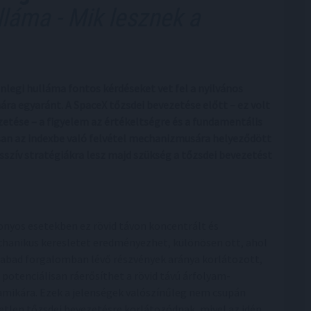
láma - Mik lesznek a
nlegi hulláma fontos kérdéseket vet fel a nyilvános
ára egyaránt. A SpaceX tőzsdei bevezetése előtt – ez volt
tése – a figyelem az értékeltségre és a fundamentális
an az indexbe való felvétel mechanizmusára helyeződött
asszív stratégiákra lesz majd szükség a tőzsdei bevezetést
onyos esetekben ez rövid távon koncentrált és
hanikus keresletet eredményezhet, különösen ott, ahol
zabad forgalomban lévő részvények aránya korlátozott,
 potenciálisan ráerősíthet a rövid távú árfolyam-
amikára. Ezek a jelenségek valószínűleg nem csupán
etlen tőzsdei bevezetésre korlátozódnak, mivel az idén