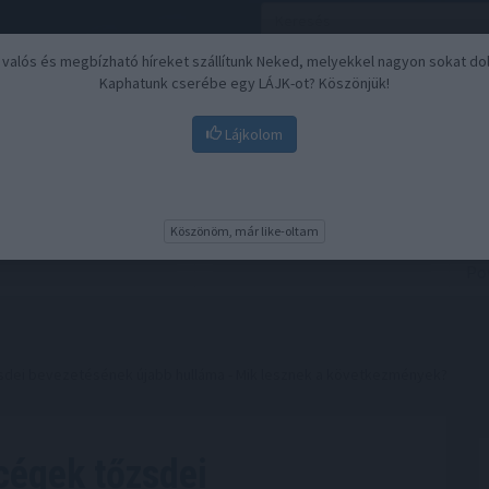
, valós és megbízható híreket szállítunk Neked, melyekkel nagyon sokat do
Kaphatunk cserébe egy LÁJK-ot? Köszönjük!
Lájkolom
Nyugdíj
Biztosítási befektetések
BU
Köszönöm, már like-oltam
őzsdei bevezetésének újabb hulláma - Mik lesznek a következmények?
 cégek tőzsdei