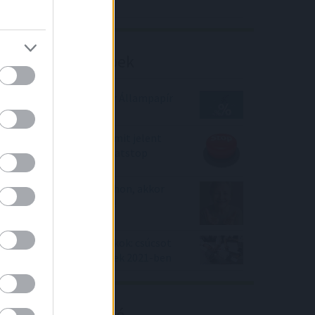
Richter elemzés
Befektetési tippek
Itt az új Bónusz Magyar Állampapír
a BMÁP 2026/O
Már pontosan látható mit jelent
egyes hiteleknél a kamatstop
Ha aranyat tartasz otthon, akkor
most nagyot kaszáltál!
Ilyen évet zártak a bankok: csúcsot
döntöttek a lakáshitelek 2021-ben
Kalkulátor ajánló