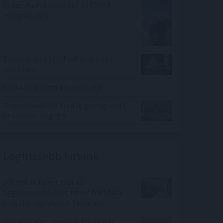
Új ügyvezető igazgató az ITAKA
Hungary élén
Biztosított a tűzifaellátás a téli
időszakra
Csökken a Tisza-tó vízszintje
Magánforrásból épül új gyalogoshíd
az Óbudai-szigetre
Legfrissebb híreink
100 millió felett már az
agglomeráció nyer, kifelé tolódik a
drágább ingatlanok kereslete
Hogyan lehet nyaralás közben is