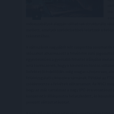
vár
lép
a p
indexszabályok alapján válhatnak strukturális vás
mellett, amelyek szelektívebbek lehetnek a belépé
tekintetében.
A változások nagyjából két csoportba sorolhatók 
időszakot alkalmazott a felvételre való jogosult
egyértelműen a gyorsabb felvétel irányába mutat
arra törekszenek, hogy a kiemelten fontos vállala
befektetői érdeklődés még magas szinten van, ah
felülvizsgálati ciklusokra várnának. Például az FTS
csökkentette a felvételi időtartamot. Az MSCI me
hogy az már tartalmaz a nagy IPO-kra vonatkozó g
konzervatív álláspontra helyezkedett, és konzultá
javasolt változtatásokat.
A nagy tőzsdei bevezetésekre vonatkozóan több szo