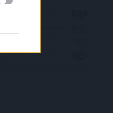
Mennyit kell várnom, míg a hajam
megnő hosszabbra?
Mit jelentenek az álmok valójában?
Melyik állatövi jegyben születtél a
kínai horoszkóp szerint?
Mennyi idő múlva lesz a tavaszi
szünet?