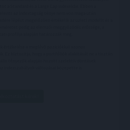
latot a Standard és a Large Cap indexekbe. Ebben a
 jelenti: az indextagság ténye nem von maga után
zsdére lépést megelőzően értékelik az üzleti modellt és a
óméretet pedig az elemzői meggyőződés erőssége, a
zati profilja alapján határozzák meg.
k értékelése a meglévő pozíciókkal azonos
 Ez biztosítja, hogy a portfóliók alakítását ne a tisztán
lis tényezők alapján hozott szelektív döntések
az indexszabályok változásai közepette is.
jékoztatást kérek!