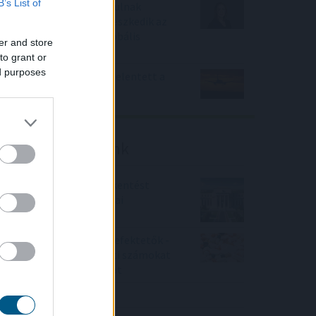
B’s List of
Miközben mások kivonulnak
Európából, Makón terjeszkedik az
alumíniumdobozok globális
er and store
piacvezetője
to grant or
ed purposes
Fizetésképtelenséget jelentett a
Robinson Tours
Friss elemzéseink
Fokozatos kamatcsökkentést
támogatnak az amerikai
jegybankárok
Örülhetnek a Richter befektetők -
piaci konszenzus feletti számokat
közölt a tőzsdei vállalat
4IG elemzés