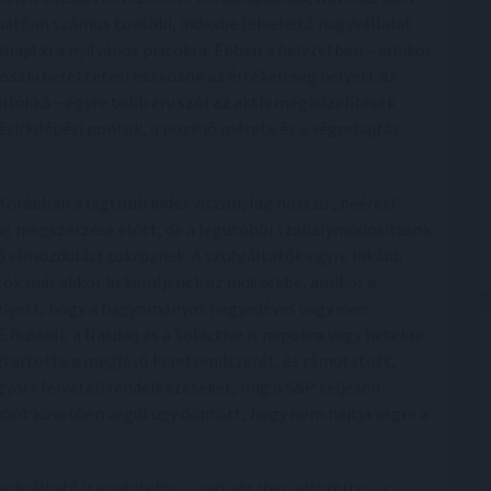
hatóan számos további, indexbe felvehető nagyvállalat
 majd ki a nyilvános piacokra. Ebben a helyzetben – amikor
asszív befektetési eszközök az értékeltség helyett az
árlókká – egyre több érv szól az aktív megközelítések
si/kilépési pontok, a pozíció mérete és a végrehajtás
Korábban a legtöbb index viszonylag hosszú „beérési”
ság megszerzése előtt, de a legutóbbi szabálymódosítások
ó elmozdulást tükröznek. A szolgáltatók egyre inkább
tok már akkor bekerüljenek az indexekbe, amikor a
elyett, hogy a hagyományos negyedéves vagy éves
E Russell, a Nasdaq és a Solactive is napokra vagy hetekre
gtartotta a meglévő keretrendszerét, és rámutatott,
yors felvételi rendelkezéseket, míg a S&P teljesen
ciót követően végül úgy döntött, hogy nem hajtja végre a
lgáltató is enyhítette – vagy részben eltörölte – a