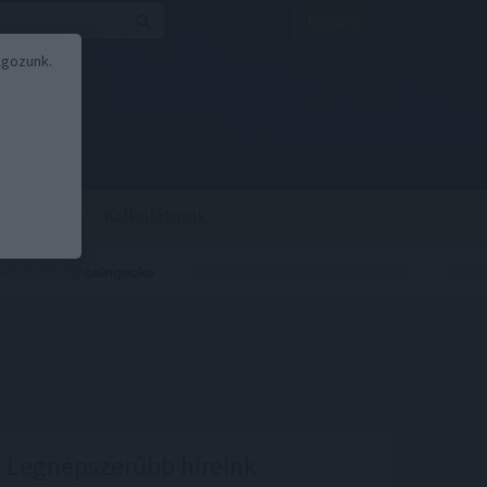
Belépés
lgozunk.
BOR
BIRS
Kalkulátorok
Legnépszerűbb híreink