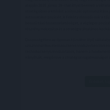
alapján 2026. június 29-i hatállyal beemeli a válla
stratégiában a kihívást a súlyozás optimalizálása
automatikus pozíciót. A Fidelity elemzői már a tő
hosszú távú hozamlehetőséget, a végleges pozíci
részvény indexsúlya és a stratégia általános kocká
Összességében az újonnan tőzsdére lépő vállalato
szisztematikus elemzési keretrendszerben történik.
technikai kényszervásárlások, hanem a fundamentá
irányítsák, megőrizve a stratégiai rugalmasságot 
Érdekel, tá