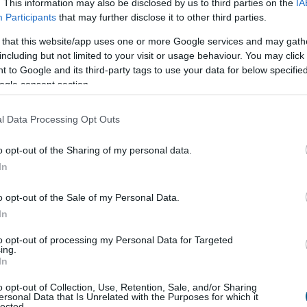
kkal szemben elvárás, hogy a részvényeket a tőzsdei
. This information may also be disclosed by us to third parties on the
IA
Participants
that may further disclose it to other third parties.
z rövid távon pozitívan befolyásolhatja a
efektetők egy olyan időszakban vállalnak kitettséget,
 that this website/app uses one or more Google services and may gath
ság továbbra is magas, és a piacnak még csak
including but not limited to your visit or usage behaviour. You may click 
ásainak felmérésére.
 to Google and its third-party tags to use your data for below specifi
ogle consent section.
gy az árképzési folyamat korai szakaszában kössenek
an által meghatározott időpontban vásárolják meg,
l Data Processing Opt Outs
tékelése alapján döntenének. A történelem azt mutatja,
olyam-kialakítási mechanizmus jellemzi. A Metához és az
o opt-out of the Sharing of my personal data.
követő években jelentős volatilitást és a befektetői
In
ztrálja, hogy mennyi időbe telhet, mire a piacok
 képet.
o opt-out of the Sale of my Personal Data.
In
. Sok újonnan tőzsdére lépő vállalat kiváló hosszú távú
to opt-out of processing my Personal Data for Targeted
 a különbség aközött, hogy egy vállalat jogosulttá válik
ing.
zó befektetési lehetőséget képvisel. A befektetők számára
In
rténő, azonnali felvétel egyben a legvonzóbb időpont
o opt-out of Collection, Use, Retention, Sale, and/or Sharing
tőzsdére lépő vállalatban?
ersonal Data that Is Unrelated with the Purposes for which it
lected.