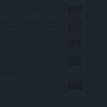
Törvényi döntés! A nyugdíjasnak
adót kell fizetnie
Így kaphat egy magyar nyugdíjas
olcsóbban gyógyszert - 7 lehetőség
Betiltják az air fryer-eket? Minden,
amit a PFAS-korlátozásról tudni
kell
Változás a használtautó-piacon:
meredeken esik a dízel, miközben
30%-kal nőtt a zöld autók iránti
kereslet
Beperelte a Trump-adminisztrációt
az új importvámok miatt a
szövetségi államok fele
Erősödött a forint kedd estére