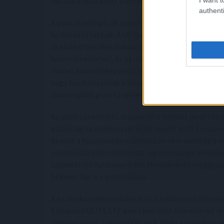
hatása a választott stratégiától és a befektetési
authenti
A passzív jellegű, de specifikus szűrőket alkalmaz
korlátozottabbak. A US Quality Income UCITS ETF 
osztalékfizetőkre fókuszál. Mivel az új IPO-k álta
követelményeket, és az indexet évente egyszer, feb
marad. Hasonlóképpen a US Fundamental Small-Mid
nagy kapitalizációjú kibocsátások, mivel azok mére
alacsonyabb piaci szegmensen.
Az aktív szemléletű alapoknál a helyzet jóval töb
kizárólag az indexösszetételt követi. A US Fundam
SpaceX a közeljövőben várhatóan nem kerül be a r
portfóliókezelési folyamat rugalmassága lehetővé 
alapkezelők fundamentális elemzései és meggyőződé
bekerül-hal-e a portfólióba.
A technikai indexszabályok és a fundamentális el
Enhanced UCITS ETF esetében válik közvetlenül rel
meghatározó, tekintettel arra, hogy a stratégia re