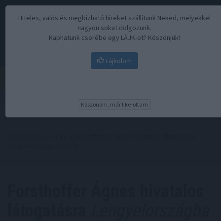
Hiteles, valós és megbízható híreket szállítunk Neked, melyekkel
nagyon sokat dolgozunk.
Kaphatunk cserébe egy LÁJK-ot? Köszönjük!
Lájkolom
Menü
Köszönöm, már like-oltam
Kezdőoldal
//
Hírek
// Forsthoffer Ágnes hivatalos látogatásra
Lengyelországba utazik
Forsthoffer Ágnes hivatalos
látogatásra
Lengyelországba