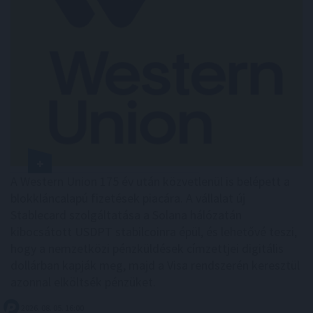
A Western Union 175 év után közvetlenül is belépett a
blokkláncalapú fizetések piacára. A vállalat új
Stablecard szolgáltatása a Solana hálózatán
kibocsátott USDPT stabilcoinra épül, és lehetővé teszi,
hogy a nemzetközi pénzküldések címzettjei digitális
dollárban kapják meg, majd a Visa rendszerén keresztül
azonnal elköltsék pénzüket.
2026. 08. 05. 16:00