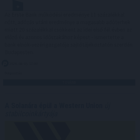
Az Erste Bank működési eredménye 11 százalékkal
nőtt, adózás utáni eredménye a magasabb adóterhek
miatt 20 százalékkal csökkent az idei első fél évben az
előző év azonos időszakához képest - ismertette a
bank elnök-vezérigazgatója sajtótájékoztatón szerdán
Budapesten.
2026. 08. 05. 17:00
Megosztás:
TOVÁBB
A Solanára épül a Western Union
új
stabilcoinkártyája