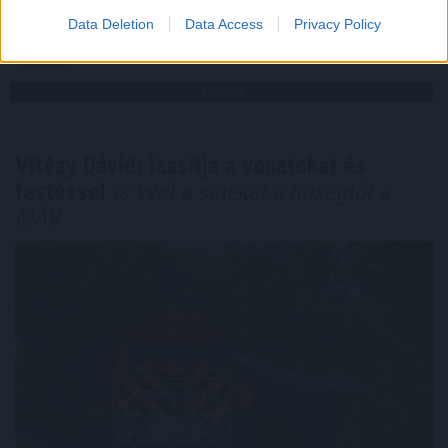
Data Deletion
Data Access
Privacy Policy
2026. 08. 05. 21:00
Megosztás:
TOVÁBB
Vitézy Dávid: lassítja a vonatokat és
festéssel
is védi a síneket a hőségtől a
MÁV