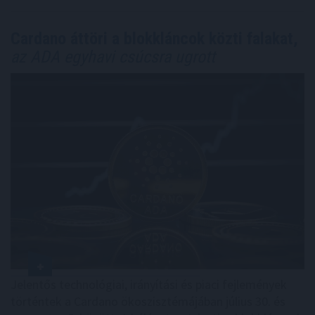
Cardano áttöri a blokkláncok közti falakat,
az ADA egyhavi csúcsra ugrott
Jelentős technológiai, irányítási és piaci fejlemények
történtek a Cardano ökoszisztémájában július 30. és