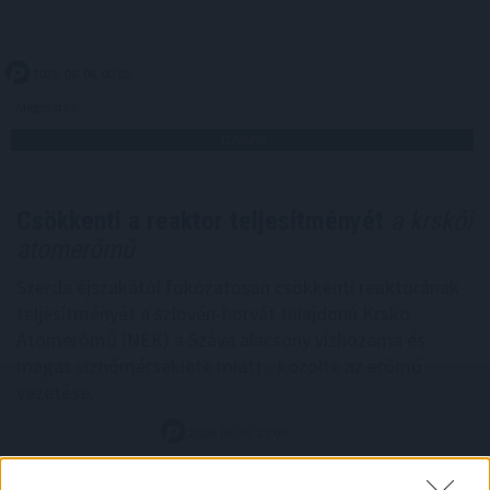
2026. 08. 06. 00:05
Megosztás:
TOVÁBB
Csökkenti a reaktor teljesítményét
a krskói
atomerőmű
Szerda éjszakától fokozatosan csökkenti reaktorának
teljesítményét a szlovén-horvát tulajdonú Krsko
Atomerőmű (NEK) a Száva alacsony vízhozama és
magas vízhőmérséklete miatt - közölte az erőmű
vezetése.
2026. 08. 05. 23:00
Megosztás: