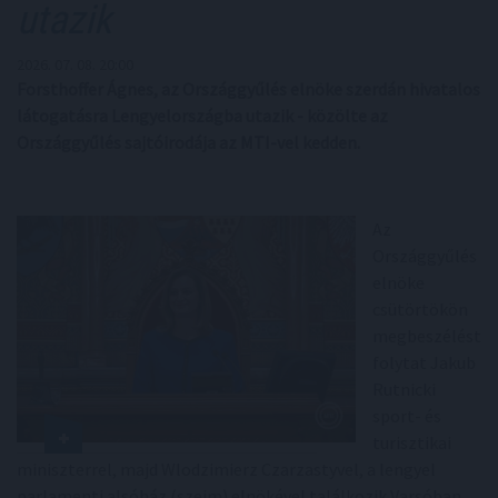
utazik
2026. 07. 08. 20:00
Forsthoffer Ágnes, az Országgyűlés elnöke szerdán hivatalos
látogatásra Lengyelországba utazik - közölte az
Országgyűlés sajtóirodája az MTI-vel kedden.
Az
Országgyűlés
elnöke
csütörtökön
megbeszélést
folytat Jakub
Rutnicki
sport- és
turisztikai
miniszterrel, majd Wlodzimierz Czarzastyvel, a lengyel
parlamenti alsóház (szejm) elnökével találkozik Varsóban,