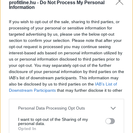
profitline.hu -
Do Not Process My Personal
TOVÁBB
Information
If you wish to opt-out of the sale, sharing to third parties, or
MNB: egyhangúlag támogatta a monetáris
processing of your personal or sensitive information for
tanács
az alapkamat csökkentését
targeted advertising by us, please use the below opt-out
júliusban
section to confirm your selection. Please note that after your
opt-out request is processed you may continue seeing
interest-based ads based on personal information utilized by
us or personal information disclosed to third parties prior to
your opt-out. You may separately opt-out of the further
disclosure of your personal information by third parties on the
IAB’s list of downstream participants. This information may
also be disclosed by us to third parties on the
IAB’s List of
Downstream Participants
that may further disclose it to other
third parties.
Please note that this website/app uses one or more Google
Personal Data Processing Opt Outs
services and may gather and store information including but
not limited to your visit or usage behaviour. You may click to
I want to opt-out of the Sharing of my
personal data.
grant or deny consent to Google and its third-party tags to
Opted In
use your data for below specified purposes in below Google