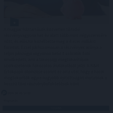
A magyar háztartások közvetlen tőzsdei
részvényvagyona hat év alatt több mint négyszeresére
nőtt, és először közelítette meg a 4 ezer milliárd
forintot. Ezzel párhuzamosan a részvények aránya a
teljes pénzügyi vagyonon belül 3 százalék fölé
emelkedett, ami a lakossági megtakarítások
szerkezetének fokozatos átalakulását jelzi. A K&H
Értékpapír elemzése szerint ez arra utal, hogy a hazai
megtakarítók egyre nagyobb nyitottságot mutatnak a
hosszú távú részvénybefektetések iránt.
2026. 08. 05. 13:00
Megosztás:
TOVÁBB