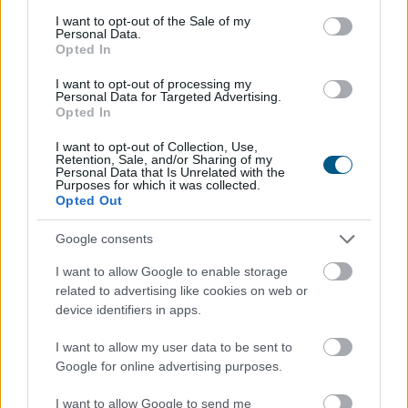
Enyhangúlag szavaztak a Magyar Nemzeti Bank (MNB)
consent section.
I want to opt-out of the Sale of my
Monetáris Tanácsának tagjai a július 21-i ülésen az
Personal Data.
Opted In
alapkamat csökkentéséről - olvasható az MNB
honlapján szerdán közzétett rövidített jegyzőkönyvben.
I want to opt-out of processing my
Personal Data for Targeted Advertising.
Opted In
2026. 08. 05. 22:00
I want to opt-out of Collection, Use,
Megosztás:
Retention, Sale, and/or Sharing of my
Personal Data that Is Unrelated with the
Purposes for which it was collected.
TOVÁBB
Opted Out
Google consents
Jóval olcsóbb lett a villanyautók
és a
hibridek kötelezője
I want to allow Google to enable storage
related to advertising like cookies on web or
device identifiers in apps.
I want to allow my user data to be sent to
Google for online advertising purposes.
I want to allow Google to send me