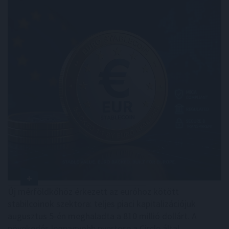
Új mérföldkőhöz érkezett az euróhoz kötött
stabilcoinok szektora: teljes piaci kapitalizációjuk
augusztus 5-én meghaladta a 810 millió dollárt. A
növekedés legnagyobb nyertese a Circle által