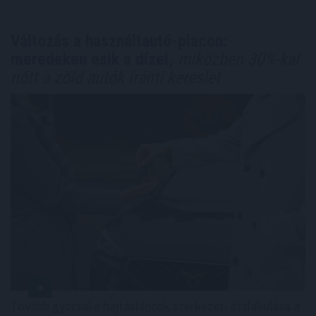
Változás a használtautó-piacon:
meredeken esik a dízel,
miközben 30%-kal
nőtt a zöld autók iránti kereslet
Tovább gyorsul a hajtásláncok szerkezeti átalakulása a