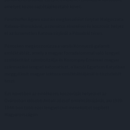
amelyet közös sajtótájékoztató követ.
Forsthoffer Ágnes ezután megbeszélést folytat Malgorzata
Kidawa-Blonskával, a szenátus elnökével és koszorút helyez
el az Ismeretlen Katona sírjánál a Pilsudski téren.
Pénteken megkoszorúzza a varsói Könnyező galamb
emléktáblát, amely a magyar forradalommal való lengyel
szolidaritást szimbolizálja és Korompay Emánuel magyar
származású lengyel katonatiszt, a Varsói Egyetem Katyńban
meggyilkolt magyar lektora emléktáblájánál is tiszteletét
teszi.
Ezt követően az emlékezés koszorúját helyezi el az
Óvárosban idősebb Antall József emléktáblájánál, aki 1939-
1944-ben több ezer lengyel civil menekültet segített
Magyarországon.