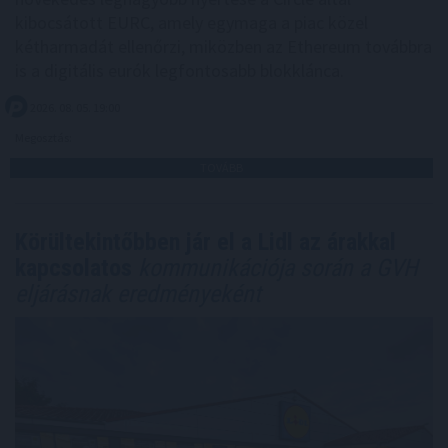
kibocsátott EURC, amely egymaga a piac közel
kétharmadát ellenőrzi, miközben az Ethereum továbbra
is a digitális eurók legfontosabb blokklánca.
2026. 08. 05. 19:00
Megosztás:
TOVÁBB
Körültekintőbben jár el a Lidl az árakkal
kapcsolatos
kommunikációja során a GVH
eljárásnak eredményeként