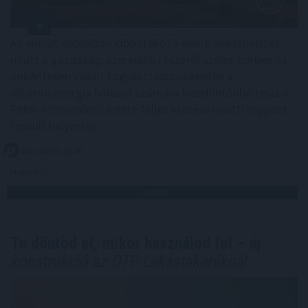
Az elmúlt napokban kibontakozó energiavészhelyzet
miatt a gazdasági szereplők részéről széles körben és
önkéntesen vállalt fogyasztáscsökkentés a
villamosenergia hálózat számára kezelhetőbbé teszi a
Paksi Atomerőmű szinte teljes kiesése miatti roppant
feszült helyzetet.
2026. 08. 05. 15:00
Megosztás:
TOVÁBB
Te döntöd el, mikor használod fel – új
konstrukció az OTP Lakástakaréknál