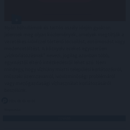
Nyári hőhullámok és tartós aszály idején gyakran
jelennek meg olyan közlemények, amelyek megtiltják a
vezetékes ivóvízzel történő locsolást, autómosást vagy
medencetöltést. A köznyelv ezeket egyszerűen
„vízkorlátozásnak” nevezi, jogilag azonban több,
egymástól eltérő intézkedésről lehet szó. Nem
mindegy, hogy vízhiány miatti települési korlátozásról,
műszaki üzemzavarról, ivóvízminőségi problémáról
vagy mezőgazdasági vízhasználat korlátozásáról
beszélünk.
2026. 08. 06. 01:00
Megosztás:
TOVÁBB