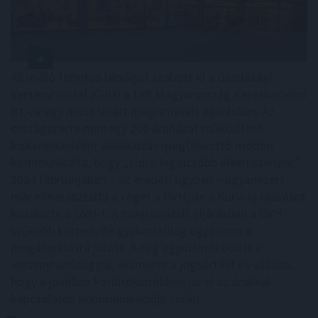
48 millió forintos bírságot szabott ki a Gazdasági
Versenyhivatal (GVH) a Lidl Magyarország Kereskedelmi
Bt.-re egy most lezárt megismételt eljárásban. Az
országszerte mintegy 200 áruházat működtető
kiskereskedelmi vállalkozás megtévesztő módon
kommunikálta, hogy „Lidl a legolcsóbb élelmiszerlánc”.
2024 februárjában – az eredeti ügyben – ugyanezért
már elmarasztalta a céget a GVH, de a Kúria új eljárásra
kötelezte a GVH-t. A megismételt eljárásban a GVH
szűkebb körben, de gyakorlatilag ugyanarra a
megállapításra jutott. A cég együttműködött a
versenyhatósággal, elismerte a jogsértést és vállalta,
hogy a jövőben körültekintőbben jár el az árakkal
kapcsolatos kommunikációja során.