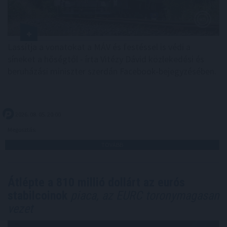
Lassítja a vonatokat a MÁV és festéssel is védi a
síneket a hőségtől - írta Vitézy Dávid közlekedési és
beruházási miniszter szerdán Facebook-bejegyzésében.
2026. 08. 05. 20:00
Megosztás:
TOVÁBB
Átlépte a 810 millió dollárt az eurós
stabilcoinok
piaca, az EURC toronymagasan
vezet