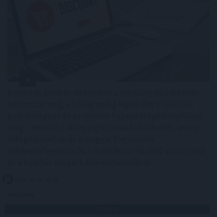
A márkák értékét elsősorban a minőség és a bizalom
határozza meg, a hűség pedig leginkább a vásárlási
gyakoriságban és az ajánlási hajlandóságban nyilvánul
meg – derül ki a Nitro legfrissebb kutatásából, amely
átfogó képet nyújt a magyar fogyasztók
márkapreferenciáiról, a márkákhoz fűződő viszonyáról
és a lojalitás mögött álló motivációkról.
2026. 08. 06. 05:00
Megosztás:
TOVÁBB