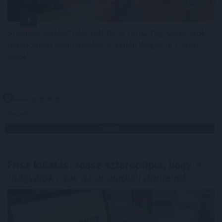
Személycseréket jelentett be az orosz fegyveres erők
parancsnoki állományában szerdán Vlagyimir Putyin
elnök.
2026. 08. 06. 06:00
Megosztás:
TOVÁBB
Friss kutatás: rossz sztereotípia, hogy
a
magyarok csak az ár alapján döntenek