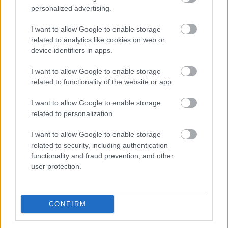
personalized advertising.
I want to allow Google to enable storage
related to analytics like cookies on web or
device identifiers in apps.
I want to allow Google to enable storage
related to functionality of the website or app.
Már a százezres nagyságrend felett van a magyar
villanyautó-flotta, ami bő 40 százalékos bővülést jelent
I want to allow Google to enable storage
related to personalization.
éves szinten. A Netrisknél kötött kgfb-szerződéseken
belül az elektromos személyautók aránya júniusra 3,6
I want to allow Google to enable storage
százalékra, a hibrideké pedig több mint 5 százalékra
related to security, including authentication
emelkedett. Az elektromos autók kötelező
functionality and fraud prevention, and other
biztosításának féléves átlagdíja éves összevetésben 8
user protection.
százalékkal, a hibrideké 12 százalékkal csökkent,
miközben a többi személyautónál mindössze 2
százalékos mérséklődés történt. A cascónál
CONFIRM
ugyanakkor jelentős a különbség: az elektromos autók
éves átlagdíja meghaladta a 263 ezer forintot.