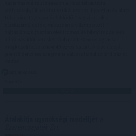
hazai használtautó-piacon a Használtautó.hu
legfrissebb, júliusi statisztikái szerint. Egyetlen év alatt
több mint 12,5 ezer érdeklődőt* veszítettek a
dízelüzemű autók, miközben a villamosított
hajtásláncok (tisztán elektromos és hibrid modellek)
iránti vásárlói kereslet több mint 30%-os ugrással
megközelítette a havi 49 ezres határt. A piac alapját
jelentő benzines szegmens változatlanul szilárd bázist
mutat.
2026. 08. 06. 04:00
Megosztás:
TOVÁBB
Átalakítja ügynökségi modelljét
a
Szerencsejáték Zrt.