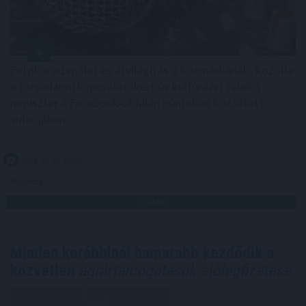
Folyik a vizsgálat és átvilágítás a közmédiánál - közölte
a társadalmi kapcsolatokért és kultúráért felelős
miniszter a Facebook-oldalán pénteken közzétett
videójában.
2026. 08. 08. 08:00
Megosztás:
TOVÁBB
Minden korábbinál hamarabb kezdődik a
közvetlen
agrártámogatások előlegfizetése