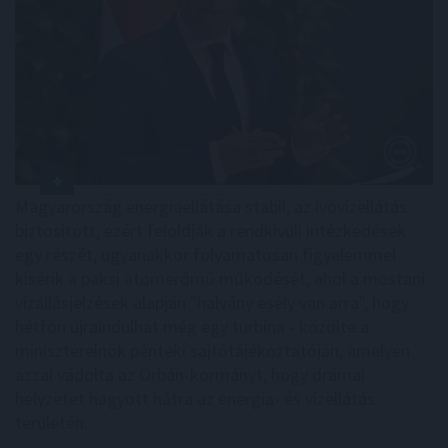
Magyarország energiaellátása stabil, az ivóvízellátás
biztosított, ezért feloldják a rendkívüli intézkedések
egy részét, ugyanakkor folyamatosan figyelemmel
kísérik a paksi atomerőmű működését, ahol a mostani
vízállásjelzések alapján "halvány esély van arra", hogy
hétfőn újraindulhat még egy turbina - közölte a
miniszterelnök pénteki sajtótájékoztatóján, amelyen
azzal vádolta az Orbán-kormányt, hogy drámai
helyzetet hagyott hátra az energia- és vízellátás
területén.