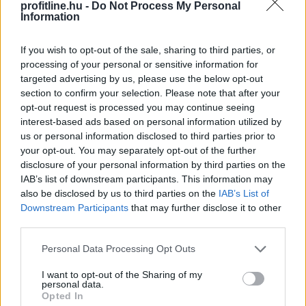
profitline.hu -
Do Not Process My Personal
Mezőgazdasági Szervezete (FAO).
Information
2026. 08. 08. 05:00
If you wish to opt-out of the sale, sharing to third parties, or
Megosztás:
processing of your personal or sensitive information for
TOVÁBB
targeted advertising by us, please use the below opt-out
section to confirm your selection. Please note that after your
opt-out request is processed you may continue seeing
interest-based ads based on personal information utilized by
Megérkezett az eső a
Duna vízgyűjtőjére
us or personal information disclosed to third parties prior to
your opt-out. You may separately opt-out of the further
disclosure of your personal information by third parties on the
IAB’s list of downstream participants. This information may
also be disclosed by us to third parties on the
IAB’s List of
Downstream Participants
that may further disclose it to other
third parties.
Please note that this website/app uses one or more Google
Personal Data Processing Opt Outs
services and may gather and store information including but
not limited to your visit or usage behaviour. You may click to
I want to opt-out of the Sharing of my
personal data.
grant or deny consent to Google and its third-party tags to
Opted In
use your data for below specified purposes in below Google