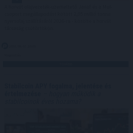
A horvát olajvezeték-üzemeltető Janaf és a Mol-
csoport megállapodást kötött 2,05 millió tonna
nyersolaj szállításáról 2026-ra - közölte a horvát
társaság csütörtökön.
2026. 08. 07. 20:00
Megosztás:
TOVÁBB
Stabilcoin APY fogalma, jelentése és
értelmezése
– hogyan működik a
stabilcoinok éves hozama?