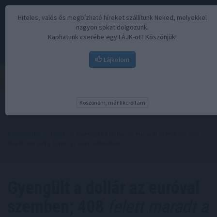
Hiteles, valós és megbízható híreket szállítunk Neked, melyekkel
nagyon sokat dolgozunk.
Kaphatunk cserébe egy LÁJK-ot? Köszönjük!
Lájkolom
Menü
Köszönöm, már like-oltam
Kezdőoldal
//
Hírek
// Gyengült a dollár az euróval szemben; 408
felett maradt a forint az euró ellenében
Gyengült a dollár az euróval
szemben; 408
felett maradt a