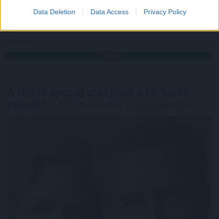
Data Deletion
Data Access
Privacy Policy
2026. 08. 08. 03:00
Megosztás:
TOVÁBB
A Nők40 nyugdíj után jöhet a Férfiak40
nyugdíj?
- 470 milliárdos nyugdíjprogram