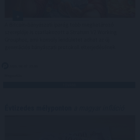
A Bitcoin-bányászati iparág több meghatározó
szereplője is csatlakozott a Stratum V2 Working
Grouphoz, ami komoly lendületet adhat az új
generációs bányászati protokoll elterjedésének.
2026. 08. 07. 23:00
Megosztás:
TOVÁBB
Évtizedes mélyponton
a magyar infláció