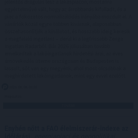
jelentős drágulás lesz a lakáspiacon, mostanra
egyértelművé vált, hogy az árrobbanás kifulladt, és a
piac a fokozatos normalizálódás irányába mozdult el. A
vásárlók közül egyre többen kivárnak, alaposabban
összehasonlítják a kínálatot, és hosszabb ideig keresik
a megfelelő ingatlant – derül ki a legfrissebb Zenga
Ingatlan Radarból. Bár 2026 júliusában tovább
emelkedtek a lakóingatlanok hirdetési árai, az éves
árnövekedés üteme országosan és Budapesten is
lassult, sőt van egy megyénk, ahol most olcsóbbak a
meghirdetett lakóingatlanok, mint egy évvel ezelőtt.
2026. 08. 08. 06:00
Megosztás:
TOVÁBB
Enyhén nőtt a FAO élelmiszerár-indexe az
időjárási,
energiapiaci és geopolitikai