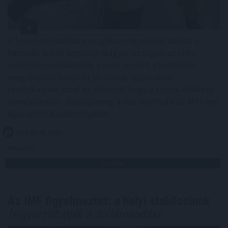
A forint erősödésére reagálva negyedével bővült a
használt autók importja Magyarországon az idén,
miközben mérséklődik a piaci árszint; a belföldön
megvásárolt használt járművek ugyanakkor
rendelkeznek azzal az előnnyel, hogy a kocsik előélete
ellenőrizhető - állapítja meg a Das WeltAuto az MTI-hez
eljuttatott közleményében.
2026. 08. 08. 12:00
Megosztás:
TOVÁBB
Az IMF figyelmeztet: a helyi stabilcoinok
felgyorsíthatják a dollárosodást