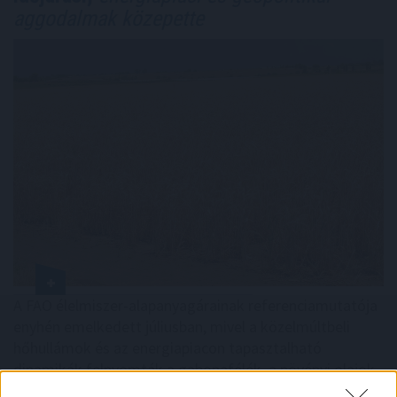
aggodalmak közepette
A FAO élelmiszer-alapanyagárainak referenciamutatója
enyhén emelkedett júliusban, mivel a közelmúltbeli
hőhullámok és az energiapiacon tapasztalható
dinamikák felnyomták a gabonafélék, a növényi olajok
és a cukor árát – adta hírül az ENSZ Élelmezésügyi és