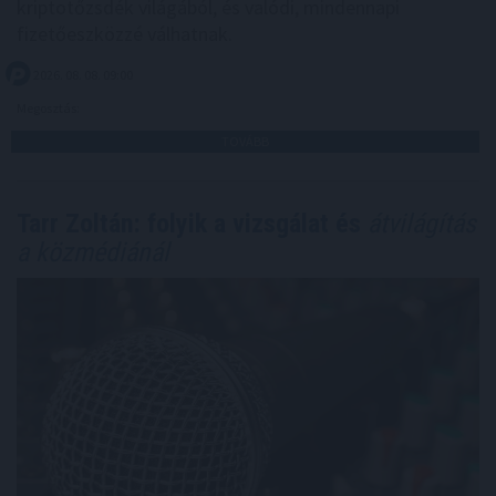
kriptotőzsdék világából, és valódi, mindennapi
fizetőeszközzé válhatnak.
2026. 08. 08. 09:00
Megosztás:
TOVÁBB
Tarr Zoltán: folyik a vizsgálat és
átvilágítás
a közmédiánál