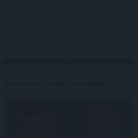
azonban ez könnyen visszafelé sülhet el: a helyi
stabilcoinok akár még egyszerűbbé is tehetik a dollárba
való menekülést, különösen a feltörekvő piacokon, ahol
eleve erős a devizagyengüléstől és inflációtól való
félelem.
2026. 08. 08. 11:00
Megosztás:
TOVÁBB
Kétszázmillió forintos energetikai
fejlesztés kezdődött Békésen