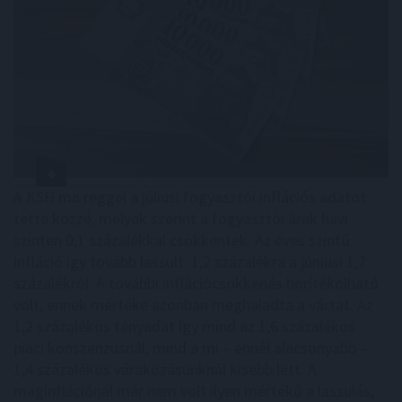
A KSH ma reggel a júliusi fogyasztói inflációs adatot
tette közzé, melyek szerint a fogyasztói árak havi
szinten 0,1 százalékkal csökkentek. Az éves szintű
infláció így tovább lassult: 1,2 százalékra a júniusi 1,7
százalékról. A további inflációcsökkenés borítékolható
volt, ennek mértéke azonban meghaladta a vártat. Az
1,2 százalékos tényadat így mind az 1,6 százalékos
piaci konszenzusnál, mind a mi – ennél alacsonyabb –
1,4 százalékos várakozásunknál kisebb lett. A
maginflációnál már nem volt ilyen mértékű a lassulás,