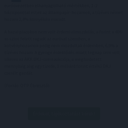
euróövezetben elhanyagolható mértékben, 1-2
bázisponttal estek az állampapír-hozamok, a tízéves német
hozam 2,4% környékén maradt.
A hazai piacokon nem volt érdemi elmozdulás, a forint a 408-
as szint felett ragadt az euróval szemben, a
kötvényhozamok pedig nem mozdultak érdemben, 6,9% a
tízéves hozam. A gyenge érdeklődés miatt tegnap sem volt
sikeres az ÁKK DKJ-csereaukciója, a meghirdetett
mennyiség alig egy tizede, 1 milliárd forint értékű DKJ
cserélt gazdát.
(Forrás: OTP Ébresztő)
Érdekel, tájékoztatást kérek!