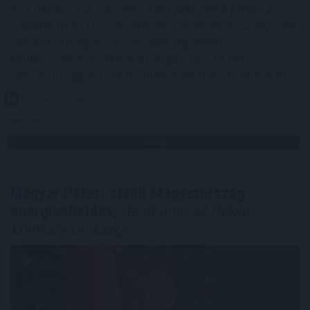
ez a mutató 1,9 százalékon állt júliusban a júniusi 2
százalék után. Összességében a mostani alacsony adat
várhatóan megágyaz a további jegybanki
kamatcsökkentéseknek az augusztusi, és nagy
valószínűséggel a szeptemberi kamatdöntő üléseken.
2026. 08. 07. 22:00
Megosztás:
TOVÁBB
Magyar Péter: stabil Magyarország
energiaellátása,
de drámai az Orbán-
kormány öröksége