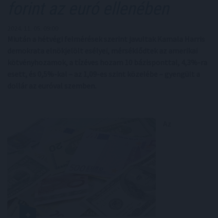
forint az euró ellenében
2024. 11. 05. 09:00
Miután a hétvégi felmérések szerint javultak Kamala Harris
demokrata elnökjelölt esélyei, mérséklődtek az amerikai
kötvényhozamok, a tízéves hozam 10 bázisponttal, 4,3%-ra
esett, és 0,5%-kal – az 1,09-es szint közelébe – gyengült a
dollár az euróval szemben.
Az