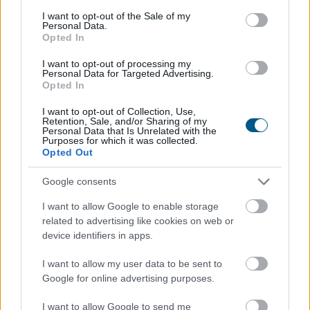
consent section.
I want to opt-out of the Sale of my
Personal Data.
Opted In
Megérkezett a rég várt eső a Duna vízgyűjtőjére, a
folyó magyarországi szakaszán azonban továbbra is
I want to opt-out of processing my
Personal Data for Targeted Advertising.
csak pár centiméteres vízszintváltozások jellemzőek -
Opted In
közölte az Országos Vízügyi Főigazgatóság
sajtóosztálya az MTI-vel pénteken.
I want to opt-out of Collection, Use,
Retention, Sale, and/or Sharing of my
Personal Data that Is Unrelated with the
2026. 08. 08. 04:00
Purposes for which it was collected.
Opted Out
Megosztás:
TOVÁBB
Google consents
I want to allow Google to enable storage
related to advertising like cookies on web or
Új tudományos tény: A futás mellett
az
device identifiers in apps.
agyadat is futtatni kell
I want to allow my user data to be sent to
Google for online advertising purposes.
I want to allow Google to send me