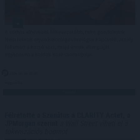
A sörhas elnevezés félrevezetőbb, mint gondolnánk.
Nem létezik olyan különleges biológiai kapcsoló, amely
felismeri a korsó sört, majd annak energiáját
egyenesen a köldök köré csomagolja.
2026. 08. 08. 01:00
Megosztás:
TOVÁBB
Félretette a Szenátus a CLARITY Actet, a
JPMorgan szerint
a Wall Street viheti el a
tokenizációs boomot