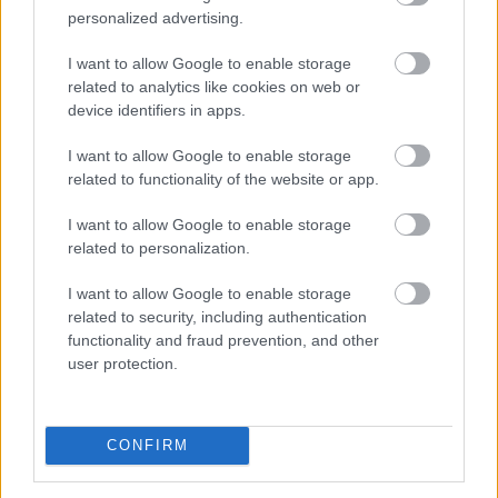
personalized advertising.
I want to allow Google to enable storage
related to analytics like cookies on web or
device identifiers in apps.
I want to allow Google to enable storage
related to functionality of the website or app.
I want to allow Google to enable storage
related to personalization.
I want to allow Google to enable storage
related to security, including authentication
functionality and fraud prevention, and other
user protection.
Közismert, hogy a rendszeres mozgás védi a szív- és
érrendszert. Kevesebben tudják azonban, hogy a
CONFIRM
szellemi fittség megőrzéséhez a fizikai edzés
önmagában nem mindig elegendő .