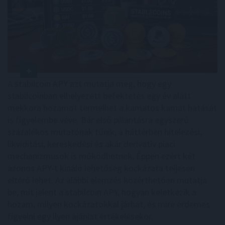
A stabilcoin APY azt mutatja meg, hogy egy
stabilcoinban elhelyezett befektetés egy év alatt
mekkora hozamot termelhet a kamatos kamat hatását
is figyelembe véve. Bár első pillantásra egyszerű
százalékos mutatónak tűnik, a háttérben hitelezési,
likviditási, kereskedési és akár derivatív piaci
mechanizmusok is működhetnek. Éppen ezért két
azonos APY-t kínáló lehetőség kockázata teljesen
eltérő lehet. Az alábbi elemzés közérthetően mutatja
be, mit jelent a stabilcoin APY, hogyan keletkezik a
hozam, milyen kockázatokkal járhat, és mire érdemes
figyelni egy ilyen ajánlat értékelésekor.