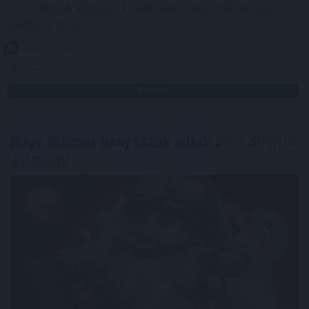
ezermilliárd dollárosra növekedő tokenizációs piac
jövője is lehet.
2026. 08. 07. 23:59
Megosztás:
TOVÁBB
Nagy Bitcoin-bányászok álltak
be a Stratum
V2 mögé