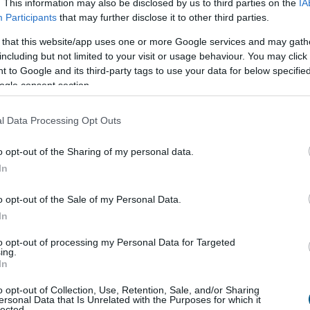
. This information may also be disclosed by us to third parties on the
IA
 kell felhasználni. Egy korszerűsítés azonban több
Participants
that may further disclose it to other third parties.
tos beruházás is lehet, amelyet a legtöbb háztartás
 that this website/app uses one or more Google services and may gath
rőből finanszírozni.
including but not limited to your visit or usage behaviour. You may click 
 to Google and its third-party tags to use your data for below specifi
5:00
Megosztás:
TOVÁBB
ogle consent section.
l Data Processing Opt Outs
k eladó még
mindig durván túlárazza
o opt-out of the Sharing of my personal data.
ére, hogy az idei év második negyedévében
In
az ingatlanárak, az eladók egy része továbbra is a
o opt-out of the Sale of my Personal Data.
i helyzetből indul ki a hirdetési árak
In
sánál. A Balla Ingatlan szakértői szerint ennek
en még mindig gyakori az 5–10 százalékos, sőt
to opt-out of processing my Personal Data for Targeted
20 százalékos túlárazás is, ami jelentősen
ing.
In
eti, vagy adott esetben akár lehetetlenné is teszi
ést.
o opt-out of Collection, Use, Retention, Sale, and/or Sharing
ersonal Data that Is Unrelated with the Purposes for which it
lected.