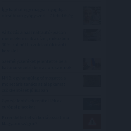
Így kaphat egy magyar nyugdíjas
olcsóbban gyógyszert - 7 lehetőség
Változás a használtautó-piacon:
meredeken esik a dízel, miközben
30%-kal nőtt a zöld autók iránti
kereslet
Személycseréket jelentette be a
katonai vezetésben az orosz elnök
MNB: egyhangúlag támogatta a
monetáris tanács az alapkamat
csökkentését júliusban
Gyorsjelentések repítették az
európai piacokat
Ki rendelhet el vízkorlátozást ma
Magyarországon?