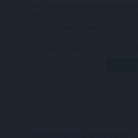
Az euró árfolyama a reggel hét órakor jegyzett 395
napközben 394,80 forint és 397,74 forint között 
A svájci frank jegyzése a reggeli 421,10 forintról 4
340,43 forintra emelkedett.
Az euró jegyzése a reggeli 1,1704 dollárról 1,1668 d
Érdekel, tá
A mulcsozás titka, amitől szebb
les