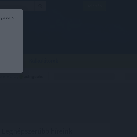
Belépés
lgozunk.
BOR
BIRS
Kalkulátorok
Legnépszerűbb híreink