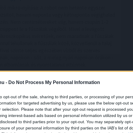
író mikro-nyírása: A robot nem hetente egyszer
 pázsitot, hanem naponta vagy kétnaponta végighalad
zén. Nem centimétereket vág, hanem csupán 1-2
csippent le a fűszálak végéből. Mivel a levágott
ikroszkopikus méretűek, nem maradnak a fűszálak
nnal lehullanak a fűszálak közé, közvetlenül a talaj
Mivel szinte teljes egészében vízből és szerves
lnak, napokon - sőt, a meleg nyári napokon órákon -
sen elbomlanak és nyomtalanul eltűnnek.
6:00
Megosztás:
TOVÁBB
.hu -
Do Not Process My Personal Information
to opt-out of the sale, sharing to third parties, or processing of your per
ek a korszerű otthonok
– mutatjuk, miből
formation for targeted advertising by us, please use the below opt-out s
r selection. Please note that after your opt-out request is processed y
eing interest-based ads based on personal information utilized by us or
apok energiaellátással kapcsolatos eseményei ismét
disclosed to third parties prior to your opt-out. You may separately opt-
ták a figyelmet arra, mennyire fontos az
losure of your personal information by third parties on the IAB’s list of
konyság. A legolcsóbb energia továbbra is az,