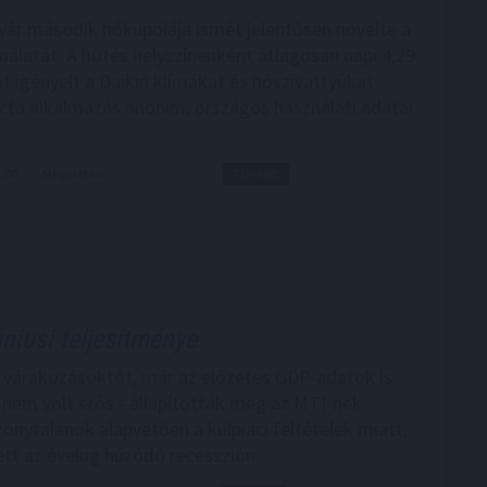
yár második hőkupolája ismét jelentősen növelte a
nálatát. A hűtés helyszínenként átlagosan napi 4,29
t igényelt a Daikin klímákat és hőszivattyúkat
cta alkalmazás anonim, országos használati adatai
1:00
Megosztás:
TOVÁBB
úniusi teljesítménye
a várakozásoktót, már az előzetes GDP-adatok is
a nem volt erős - állapították meg az MTI-nek
zonytalanok alapvetően a külpiaci feltételek miatt,
ett az évekig húzódó recesszión.