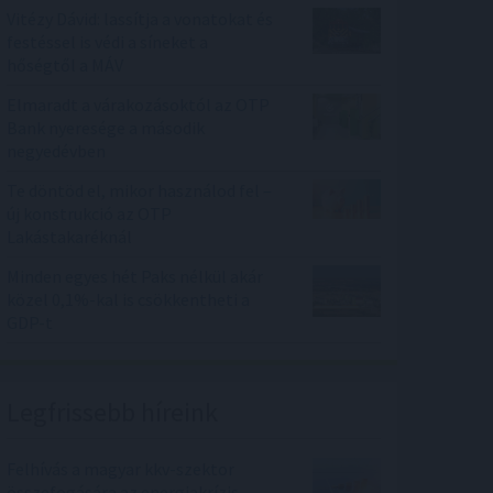
Vitézy Dávid: lassítja a vonatokat és
festéssel is védi a síneket a
hőségtől a MÁV
Elmaradt a várakozásoktól az OTP
Bank nyeresége a második
negyedévben
Te döntöd el, mikor használod fel –
új konstrukció az OTP
Lakástakaréknál
Minden egyes hét Paks nélkül akár
közel 0,1%-kal is csökkentheti a
GDP-t
Legfrissebb híreink
Felhívás a magyar kkv-szektor
összefogására az energiakrízis