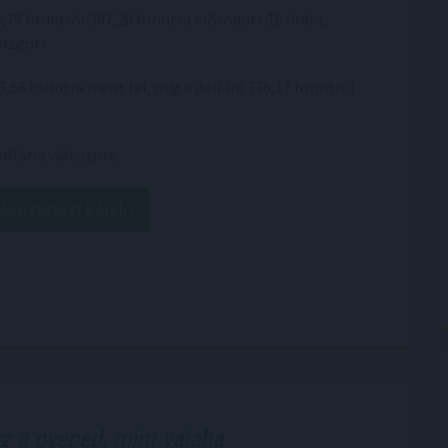
,79 forintról 397,20 forintra erősödött 18 órára,
mozgott.
23,66 forintra ment fel, míg a dolláré 338,17 forintról
ollárra változott.
jékoztatást kérek!
z a gyeped, mint valaha