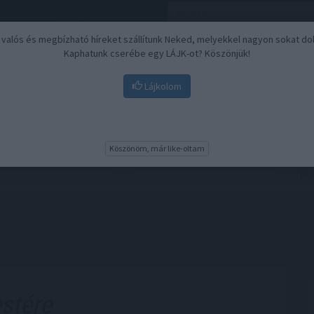
, valós és megbízható híreket szállítunk Neked, melyekkel nagyon sokat do
Kaphatunk cserébe egy LÁJK-ot? Köszönjük!
Lájkolom
Nyugdíj
Biztosítási befektetések
BU
Köszönöm, már like-oltam
stére