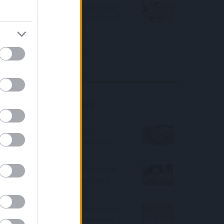
Örülhetnek a Richter befektetők -
piaci konszenzus feletti számokat
közölt a tőzsdei vállalat
4IG elemzés
Richter elemzés
Befektetési tippek
Százezres ajándék pénzzel
csábítanak a bankok a babaváró
hitel felvételére
Februárban belehúztak a bankok:
brutális mértékben drágultak a
személyi kölcsönök
Rémálommá válhat az álomlakás,
ha menet közben megugranak a