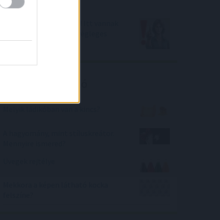
kamatok
Jogszabály-módosítás! Itt vannak
az Otthon Start Hitel végleges
feltételei
Kalkulátor ajánló
Melyik ládikóban van a kincs?
A hagyomány, mint stíluskreátor.
Mennyire ismered?
Üvegek rejtélye
Mekkora a képen látható kocka
felszíne?