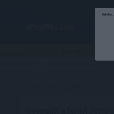
2026. augusztus 7., péntek - Ibolya
Hiteles
Hírek
Tőzsde
Kriptovaluta
Stabilcoin
Kezdőoldal
//
Hírek
// Gyengült a forint hétfő estére
Gyengült a forint
hétfő e