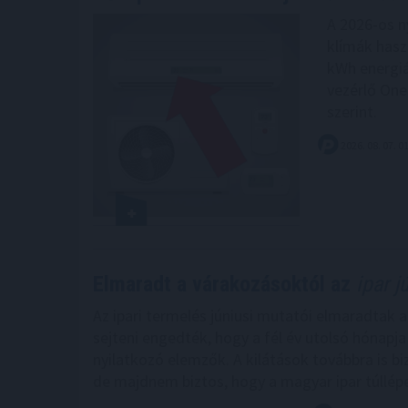
A 2026-os n
klímák hasz
kWh energiá
vezérlő One
szerint.
2026. 08. 07. 0
Elmaradt a várakozásoktól az
ipar j
Az ipari termelés júniusi mutatói elmaradtak 
sejteni engedték, hogy a fél év utolsó hónapj
nyilatkozó elemzők. A kilátások továbbra is bi
de majdnem biztos, hogy a magyar ipar túllép