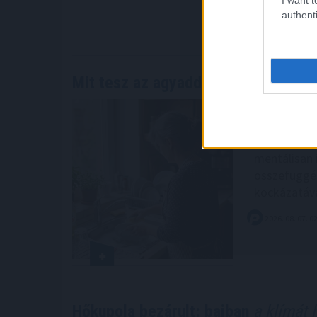
figyelmezt
authenti
2026. 08. 07. 0
Mit tesz az agyaddal, ha minden
nap
A WHO demen
szerepel a 
egész életen
mentálisan 
összefüggés
kockázatáva
2026. 08. 07. 0
Hőkupola bezárult: bajban
a klímát 