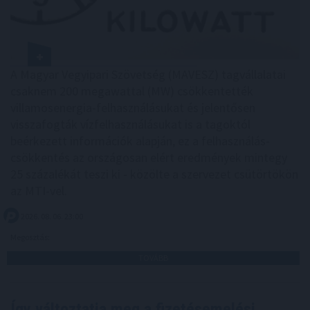
A Magyar Vegyipari Szövetség (MAVESZ) tagvállalatai
csaknem 200 megawattal (MW) csökkentették
villamosenergia-felhasználásukat és jelentősen
visszafogták vízfelhasználásukat is a tagoktól
beérkezett információk alapján, ez a felhasználás-
csökkentés az országosan elért eredmények mintegy
25 százalékát teszi ki - közölte a szervezet csütörtökön
az MTI-vel.
2026. 08. 06. 23:00
Megosztás:
TOVÁBB
Így változtatja meg a fizetésemelési