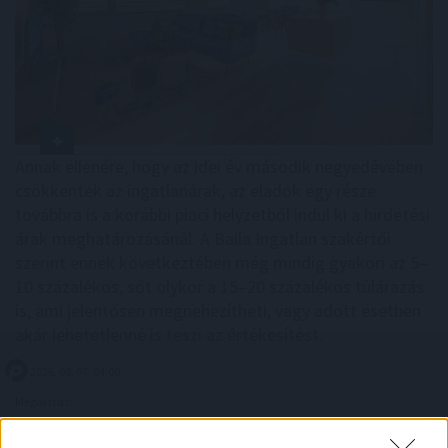
Annak ellenére, hogy az idei év második negyedévében
csökkentek az ingatlanárak, az eladók egy része
továbbra is a korábbi piaci helyzetből indul ki a hirdetési
árak meghatározásánál. A Balla Ingatlan szakértői
szerint ennek következtében még mindig gyakori az 5–
10 százalékos, sőt olykor a 15–20 százalékos túlárazás
is, ami jelentősen megnehezítheti, vagy adott esetben
akár lehetetlenné is teszi az értékesítést.
2026. 08. 07. 04:00
Megosztás:
TOVÁBB