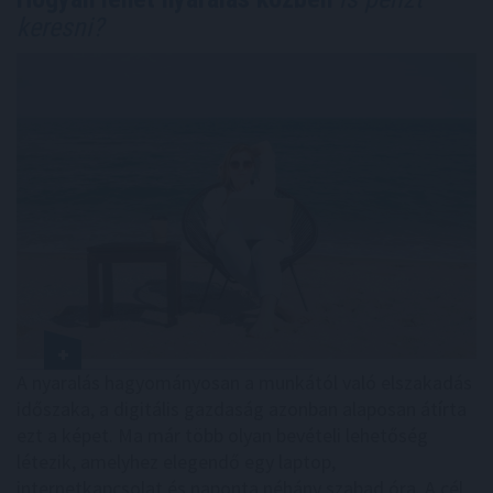
keresni?
A nyaralás hagyományosan a munkától való elszakadás
időszaka, a digitális gazdaság azonban alaposan átírta
ezt a képet. Ma már több olyan bevételi lehetőség
létezik, amelyhez elegendő egy laptop,
internetkapcsolat és naponta néhány szabad óra. A cél