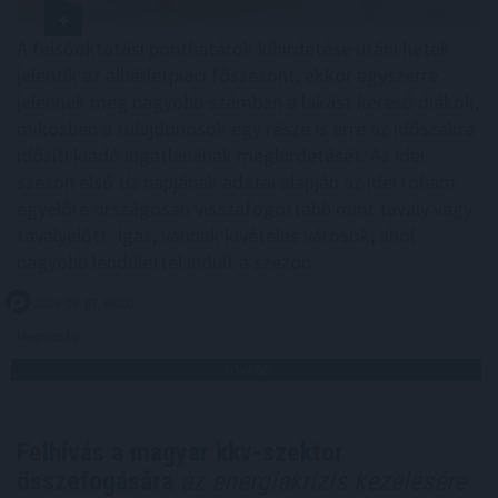
A felsőoktatási ponthatárok kihirdetése utáni hetek
jelentik az albérletpiaci főszezont, ekkor egyszerre
jelennek meg nagyobb számban a lakást kereső diákok,
miközben a tulajdonosok egy része is erre az időszakra
időzíti kiadó ingatlanának meghirdetését. Az idei
szezon első tíz napjának adatai alapján az idei roham
egyelőre országosan visszafogottabb mint tavaly vagy
tavalyelőtt. Igaz, vannak kivételes városok, ahol
nagyobb lendülettel indult a szezon.
2026. 08. 07. 08:00
Megosztás:
TOVÁBB
Felhívás a magyar kkv-szektor
összefogására
az energiakrízis kezelésére