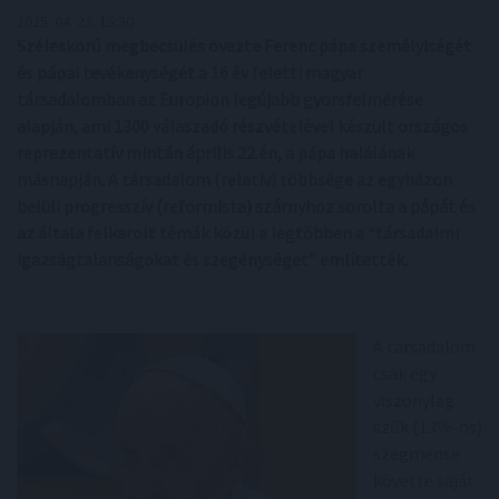
2025. 04. 23. 15:30
Széleskörű megbecsülés övezte Ferenc pápa személyiségét
és pápai tevékenységét a 16 év feletti magyar
társadalomban az Europion legújabb gyorsfelmérése
alapján, ami 1300 válaszadó részvételével készült országos
reprezentatív mintán április 22.én, a pápa halálának
másnapján. A társadalom (relatív) többsége az egyházon
belüli progresszív (reformista) szárnyhoz sorolta a pápát és
az általa felkarolt témák közül a legtöbben a “társadalmi
igazságtalanságokat és szegénységet” említették.
A társadalom
csak egy
viszonylag
szűk (13%-os)
szegmense
követte saját