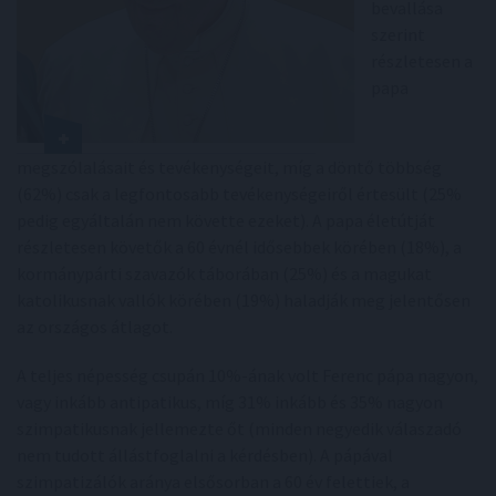
bevallása
szerint
részletesen a
papa
megszólalásait és tevékenységeit, míg a döntő többség
(62%) csak a legfontosabb tevékenységeiről értesült (25%
pedig egyáltalán nem követte ezeket). A papa életútját
részletesen követők a 60 évnél idősebbek körében (18%), a
kormánypárti szavazók táborában (25%) és a magukat
katolikusnak vallók körében (19%) haladják meg jelentősen
az országos átlagot.
A teljes népesség csupán 10%-ának volt Ferenc pápa nagyon,
vagy inkább antipatikus, míg 31% inkább és 35% nagyon
szimpatikusnak jellemezte őt (minden negyedik válaszadó
nem tudott állástfoglalni a kérdésben). A pápával
szimpatizálók aránya elsősorban a 60 év felettiek, a