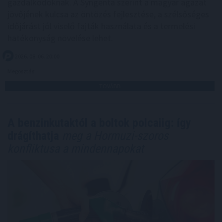
gazdálkodóknak. A Syngenta szerint a magyar ágazat
jövőjének kulcsa az öntözés fejlesztése, a szélsőséges
időjárást jól viselő fajták használata és a termelési
hatékonyság növelése lehet.
2026. 08. 06. 20:00
Megosztás:
TOVÁBB
A benzinkutaktól a boltok polcaiig: így
drágíthatja
meg a Hormuzi-szoros
konfliktusa a mindennapokat