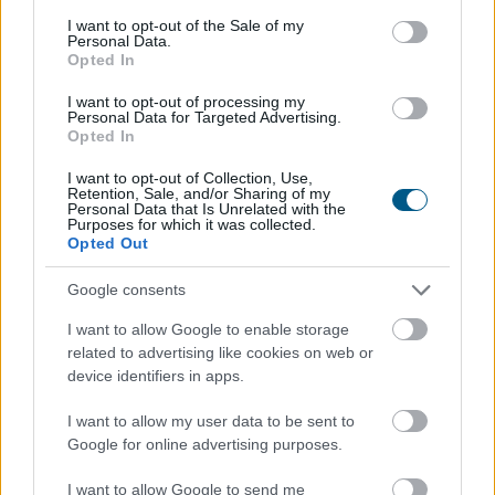
A kormány augusztus 1-jén módosította a
consent section.
I want to opt-out of the Sale of my
Personal Data.
villamosenergia-ellátási válsághelyzet kezelésének
Opted In
szabályait, ami jól mutatja, hogy az energiaellátást
érintő kockázatok kezelése egyre nagyobb figyelmet
I want to opt-out of processing my
Personal Data for Targeted Advertising.
kap szabályozói oldalról is. A rekordalacsony dunai
Opted In
vízállás, a hőhullámok és az aszály egyértelművé teszik,
hogy a klímaváltozás már nem jövőbeli forgatókönyv:
I want to opt-out of Collection, Use,
Retention, Sale, and/or Sharing of my
kézzelfogható üzleti kockázat, amely a hazai
Personal Data that Is Unrelated with the
Purposes for which it was collected.
energiaellátástól a szabályozási környezeten át a napi
Opted Out
működésig egyre több területet érint. A vállalatok
számára ezért a fizikai klímakockázatok kezelése már
Google consents
nem csak a szabályozói elvárásokat érintő
I want to allow Google to enable storage
fenntarthatósági kérdés, hanem a működésbiztonság
related to advertising like cookies on web or
és a versenyképesség alapvető feltétele – figyelmeztet
device identifiers in apps.
a KPMG.
I want to allow my user data to be sent to
2026. 08. 07. 03:00
Google for online advertising purposes.
Megosztás:
I want to allow Google to send me