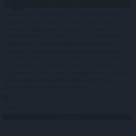
A robotfűnyíró mikro-nyírása: A robot nem hetente
egyszer nyírja le a pázsitot, hanem naponta vagy
kétnaponta végighalad a gyep egészén. Nem
centimétereket vág, hanem csupán 1-2 millimétert
csippent le a fűszálak végéből. Mivel a levágott
darabkák mikroszkopikus méretűek, nem maradnak a
fűszálak tetején. Azonnal lehullanak a fűszálak közé,
közvetlenül a talaj felszínére. Mivel szinte teljes
egészében vízből és szerves anyagból állnak, napokon -
sőt, a meleg nyári napokon órákon - belül teljesen
elbomlanak és nyomtalanul eltűnnek.
2026. 08. 07. 06:00
Megosztás:
TOVÁBB