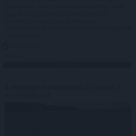
átlagos bérét. A WHC szakértői arra figyelmeztetnek,
hogy az új irányelv nemcsak a bértárgyalások
dinamikáját változtatja meg, de komoly
adminisztrációs és kulturális felkészülést is megkövetel
a hazai cégektől.
2026. 08. 06. 22:00
Megosztás:
TOVÁBB
A vészhelyzet elkerülésén
dolgoznak a
halgazdálkodók