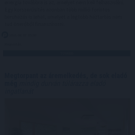
energia továbbra is az, amelyet nem kell felhasználni.
Egy korszerűsítés azonban több millió forintos
beruházás is lehet, amelyet a legtöbb háztartás nem
tud önerőből finanszírozni.
2026. 08. 07. 05:00
Megosztás:
TOVÁBB
Megtorpant az áremelkedés, de sok eladó
még
mindig durván túlárazza eladó
ingatlanát