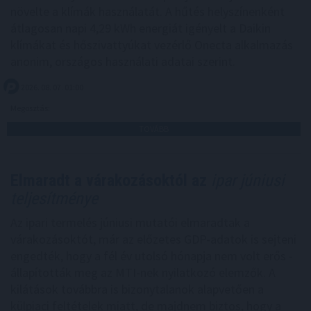
növelte a klímák használatát. A hűtés helyszínenként
átlagosan napi 4,29 kWh energiát igényelt a Daikin
klímákat és hőszivattyúkat vezérlő Onecta alkalmazás
anonim, országos használati adatai szerint.
2026. 08. 07. 01:00
Megosztás:
TOVÁBB
Elmaradt a várakozásoktól az
ipar júniusi
teljesítménye
Az ipari termelés júniusi mutatói elmaradtak a
várakozásoktót, már az előzetes GDP-adatok is sejteni
engedték, hogy a fél év utolsó hónapja nem volt erős -
állapították meg az MTI-nek nyilatkozó elemzők. A
kilátások továbbra is bizonytalanok alapvetően a
külpiaci feltételek miatt, de majdnem biztos, hogy a