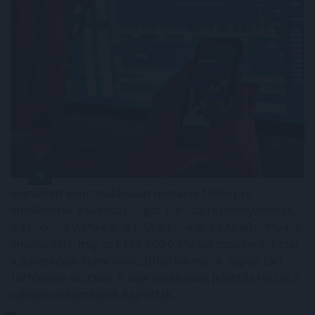
Mérsékelt elmozdulásokat mutatva többnyire
emelkedtek a vezető nyugat-európai részvényindexek.
A Stoxx600 0,2%-kal, a DAX 0,1%-kal, a CAC40 0,4%-kal
emelkedett, míg az FTSE 100 0,2%-kal csökkent. Ezzel
a páneurópai index sorozatban harmadik napon zárt
történelmi csúcson. A napi emelkedés jelentős részét a
vállalati eredmények hajtották.