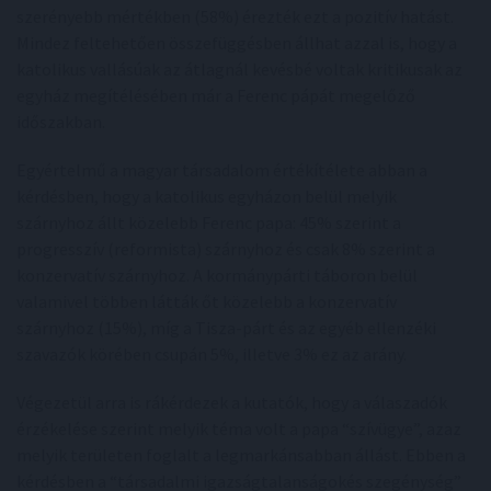
szerényebb mértékben (58%) érezték ezt a pozitív hatást.
Mindez feltehetően összefüggésben állhat azzal is, hogy a
katolikus vallásúak az átlagnál kevésbé voltak kritikusak az
egyház megítélésében már a Ferenc pápát megelőző
időszakban.
Egyértelmű a magyar társadalom értékítélete abban a
kérdésben, hogy a katolikus egyházon belül melyik
szárnyhoz állt közelebb Ferenc papa: 45% szerint a
progresszív (reformista) szárnyhoz és csak 8% szerint a
konzervatív szárnyhoz. A kormánypárti táboron belül
valamivel többen látták őt közelebb a konzervatív
szárnyhoz (15%), míg a Tisza-párt és az egyéb ellenzéki
szavazók körében csupán 5%, illetve 3% ez az arány.
Végezetül arra is rákérdezek a kutatók, hogy a válaszadók
érzékelése szerint melyik téma volt a papa “szívügye”, azaz
melyik területen foglalt a legmarkánsabban állást. Ebben a
kérdésben a “társadalmi igazságtalanságokés szegénység”