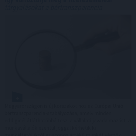
tárgyalásokat a bértranszparencia
Magyarországon is új korszakot hoz az Európai Unió
bértranszparencia-szabályozása, amely minden
eddiginél átláthatóbbá teszi a vállalati javadalmazást: a
munkavállalók ezentúl joggal kérhetik ki
munkáltatójuktól az azonos értékű munkát végzők