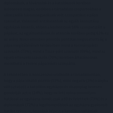
diplomások, a fővárosiak és a katolikusok körében
különösen magas, ezekben a társadalmi csoportokban a
válaszadók háromnegyedének volt szimpatikus a pápa
személye. Valamivel kritikusabbak az egyéb keresztény
egyházak követői, ebben a körben csak 58% szimpatizált a
pápával, az egyébvallásúak és ateisták körében pedig 61% ez
az arány. Nincs ellenben jelentős politikai megosztottság a
pápa megítélésének kérdésében: mind a kormánypárti
szavazók (73%), mind a Tisza-párt szavazói (69%), mind az
egyéb ellenzéki szavazók (70%) körében általánosnak
mondható a Ferenc pápa iránti szimpátia.
A tekintetben is konszenzus uralkodik a társadalomban,
hogy a pápa inkább pozitív (53%), mint negatív (3%) irányba
változtatott a katolikus egyházon és viszonylag kevesen
gondolják azt is (14%), hogy ne lett volna semmilyen
hatással az egyházra. Ismét csak a 60 év felettiek (73%) és a
diplomások (72%) a legelismerőbbek az egyházra gyakorolt
hatást tekintve, hozzájuk képest a katolikus vallásúak