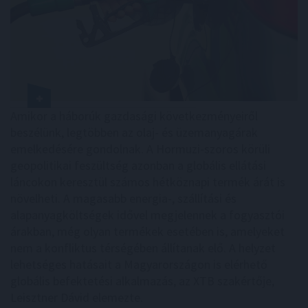
Amikor a háborúk gazdasági következményeiről
beszélünk, legtöbben az olaj- és üzemanyagárak
emelkedésére gondolnak. A Hormuzi-szoros körüli
geopolitikai feszültség azonban a globális ellátási
láncokon keresztül számos hétköznapi termék árát is
növelheti. A magasabb energia-, szállítási és
alapanyagköltségek idővel megjelennek a fogyasztói
árakban, még olyan termékek esetében is, amelyeket
nem a konfliktus térségében állítanak elő. A helyzet
lehetséges hatásait a Magyarországon is elérhető
globális befektetési alkalmazás, az XTB szakértője,
Leisztner Dávid elemezte.