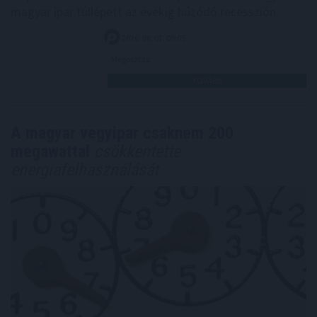
magyar ipar túllépett az évekig húzódó recesszión.
2026. 08. 07. 00:05
Megosztás:
TOVÁBB
A magyar vegyipar csaknem 200
megawattal
csökkentette
energiafelhasználását