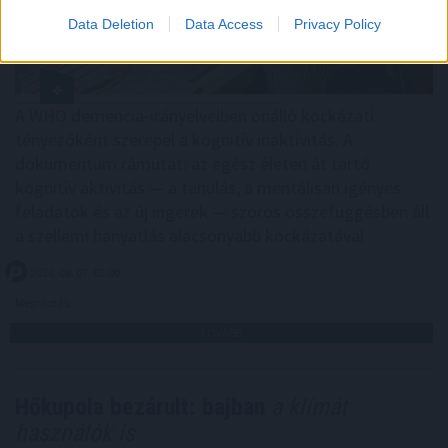
Data Deletion
Data Access
Privacy Policy
A WHO demencia-irányelveiben önálló kockázati
tényezőként szerepel a kognitív inaktivitás. A
dokumentum rámutat: az egész életen át tartó
kognitív aktivitás — a tanulás, a mentálisan igényes
feladatok és az új ingerek — szoros összefüggésben áll
a szellemi hanyatlás alacsonyabb kockázatával .
2026. 08. 07. 02:00
Megosztás:
TOVÁBB
Hőkupola bezárult: bajban
a klímát
használók is