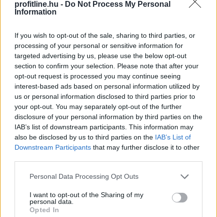
profitline.hu -
Do Not Process My Personal
Information
Rekordhőség, rekordkockázat: a
If you wish to opt-out of the sale, sharing to third parties, or
klímaváltozás
már a vállalatok működését
processing of your personal or sensitive information for
is átírja
targeted advertising by us, please use the below opt-out
section to confirm your selection. Please note that after your
opt-out request is processed you may continue seeing
interest-based ads based on personal information utilized by
us or personal information disclosed to third parties prior to
your opt-out. You may separately opt-out of the further
disclosure of your personal information by third parties on the
IAB’s list of downstream participants. This information may
also be disclosed by us to third parties on the
IAB’s List of
Downstream Participants
that may further disclose it to other
third parties.
Please note that this website/app uses one or more Google
Personal Data Processing Opt Outs
services and may gather and store information including but
not limited to your visit or usage behaviour. You may click to
I want to opt-out of the Sharing of my
personal data.
grant or deny consent to Google and its third-party tags to
Opted In
use your data for below specified purposes in below Google