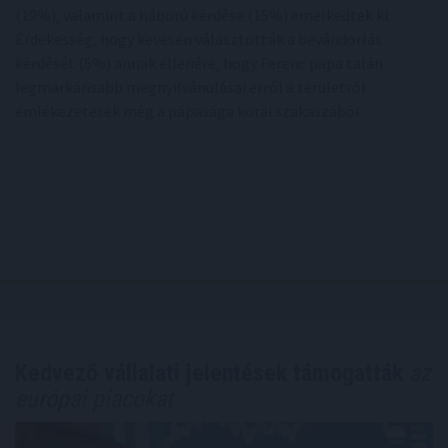
(19%), valamint a háború kérdése (15%) emelkedtek ki.
Érdekesség, hogy kevesen választották a bevándorlás
kérdését (5%) annak ellenére, hogy Ferenc papa talán
legmarkánsabb megnyilvánulásai erről a területről
emlékezetesek még a pápasága korai szakaszából.
Kedvező vállalati jelentések támogatták
az
európai piacokat