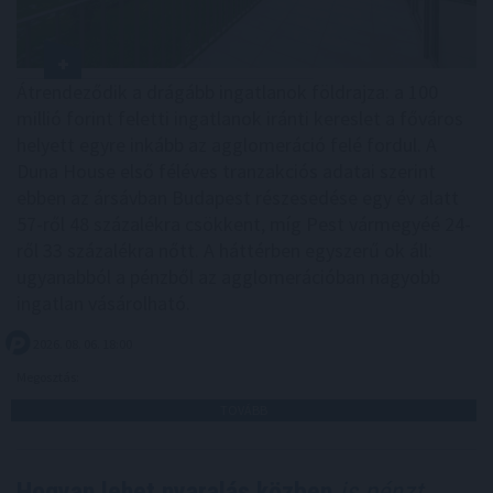
Átrendeződik a drágább ingatlanok földrajza: a 100
millió forint feletti ingatlanok iránti kereslet a főváros
helyett egyre inkább az agglomeráció felé fordul. A
Duna House első féléves tranzakciós adatai szerint
ebben az ársávban Budapest részesedése egy év alatt
57-ről 48 százalékra csökkent, míg Pest vármegyéé 24-
ről 33 százalékra nőtt. A háttérben egyszerű ok áll:
ugyanabból a pénzből az agglomerációban nagyobb
ingatlan vásárolható.
2026. 08. 06. 18:00
Megosztás:
TOVÁBB
Hogyan lehet nyaralás közben
is pénzt