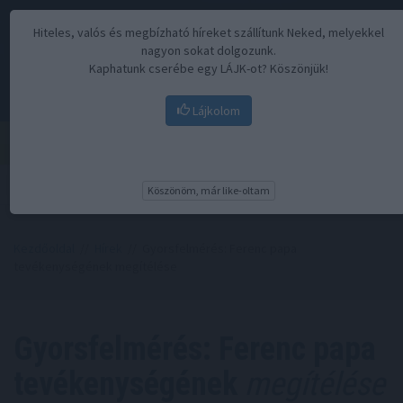
Hiteles, valós és megbízható híreket szállítunk Neked, melyekkel
nagyon sokat dolgozunk.
Kaphatunk cserébe egy LÁJK-ot? Köszönjük!
Lájkolom
Menü
Köszönöm, már like-oltam
Kezdőoldal
//
Hírek
// Gyorsfelmérés: Ferenc papa
tevékenységének megítélése
Gyorsfelmérés: Ferenc papa
tevékenységének
megítélése