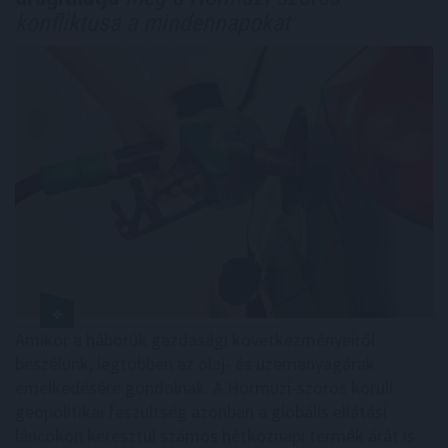
konfliktusa a mindennapokat
Amikor a háborúk gazdasági következményeiről
beszélünk, legtöbben az olaj- és üzemanyagárak
emelkedésére gondolnak. A Hormuzi-szoros körüli
geopolitikai feszültség azonban a globális ellátási
láncokon keresztül számos hétköznapi termék árát is