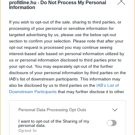
forint árfolyamát is sújtja
profitline.hu -
Do Not Process My Personal
Information
If you wish to opt-out of the sale, sharing to third parties, or
processing of your personal or sensitive information for
targeted advertising by us, please use the below opt-out
section to confirm your selection. Please note that after your
opt-out request is processed you may continue seeing
interest-based ads based on personal information utilized by
us or personal information disclosed to third parties prior to
your opt-out. You may separately opt-out of the further
disclosure of your personal information by third parties on the
IAB’s list of downstream participants. This information may
also be disclosed by us to third parties on the
IAB’s List of
Downstream Participants
that may further disclose it to other
third parties.
A 2026-os rendkívüli nyári aszály már messze túlmutat
a mezőgazdaság problémáin. Egyre inkább
Please note that this website/app uses one or more Google
Personal Data Processing Opt Outs
makrogazdasági kockázattá válik. A Duna budapesti
services and may gather and store information including but
not limited to your visit or usage behaviour. You may click to
I want to opt-out of the Sharing of my
vízszintje történelmi mélységbe süllyedt, ami
personal data.
grant or deny consent to Google and its third-party tags to
ellehetetlenítette a hajózást, a hűtővíz hiánya pedig
Opted In
use your data for below specified purposes in below Google