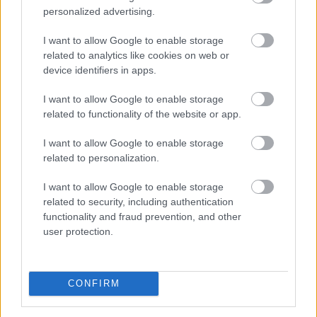
personalized advertising.
I want to allow Google to enable storage
related to analytics like cookies on web or
device identifiers in apps.
I want to allow Google to enable storage
related to functionality of the website or app.
I want to allow Google to enable storage
related to personalization.
I want to allow Google to enable storage
related to security, including authentication
A modern világban mindannyian érezzük a folyamatos
functionality and fraud prevention, and other
online jelenlét és a mindennapi stressz terhét. Az
user protection.
állandó értesítések, e-mailek és közösségi média
platformok miatt egyre nehezebb valóban
kikapcsolódni és feltöltődni. Emiatt az utazási trendek
CONFIRM
két markáns irányba indultak el az utóbbi években a
tudatos utazók körében. Sokan a teljes elcsendesedést