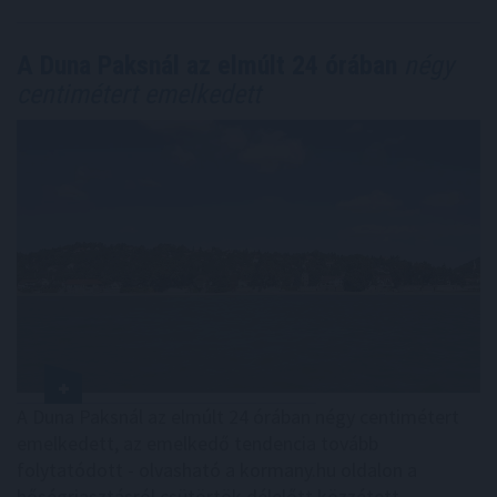
A Duna Paksnál az elmúlt 24 órában
négy
centimétert emelkedett
A Duna Paksnál az elmúlt 24 órában négy centimétert
emelkedett, az emelkedő tendencia tovább
folytatódott - olvasható a kormany.hu oldalon a
hőségriasztásról csütörtök délelőtt közzétett