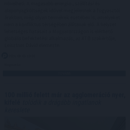
növelheti. A magasabb energia-, szállítási és
alapanyagköltségek idővel megjelennek a fogyasztói
árakban, még olyan termékek esetében is, amelyeket
nem a konfliktus térségében állítanak elő. A helyzet
lehetséges hatásait a Magyarországon is elérhető
globális befektetési alkalmazás, az XTB szakértője,
Leisztner Dávid elemezte.
2026. 08. 06. 19:00
Megosztás:
TOVÁBB
100 millió felett már az agglomeráció nyer,
kifelé
tolódik a drágább ingatlanok
kereslete