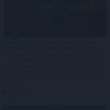
Szerdán is kitartott a vállalati eredményjelentések
táplálta optimizmus Európában, ellensúlyozva a közel-
keleti események miatti aggodalmakat. Rekordszinten
zárt a Stoxx600, a DAX és a CAC40 is, miközben a FTSE
szintén csúcsközelbe került. A szektorindexek közül a
bányavállalatok vezették a nyertesek sorát, amihez a
lendületet a gyengülő dollár nyomán szárnyaló arany
biztosította.
2026. 08. 06. 10:00
Megosztás:
TOVÁBB