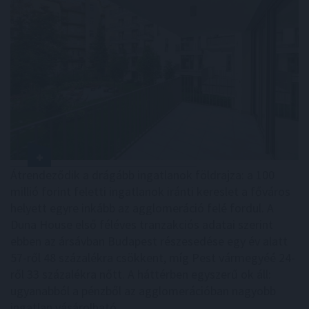
Átrendeződik a drágább ingatlanok földrajza: a 100
millió forint feletti ingatlanok iránti kereslet a főváros
helyett egyre inkább az agglomeráció felé fordul. A
Duna House első féléves tranzakciós adatai szerint
ebben az ársávban Budapest részesedése egy év alatt
57-ről 48 százalékra csökkent, míg Pest vármegyéé 24-
ről 33 százalékra nőtt. A háttérben egyszerű ok áll:
ugyanabból a pénzből az agglomerációban nagyobb
ingatlan vásárolható.