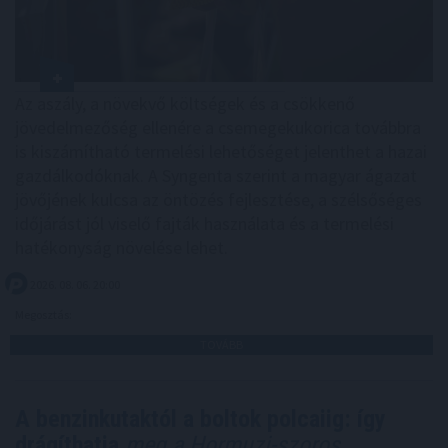
Az aszály, a növekvő költségek és a csökkenő
jövedelmezőség ellenére a csemegekukorica továbbra
is kiszámítható termelési lehetőséget jelenthet a hazai
gazdálkodóknak. A Syngenta szerint a magyar ágazat
jövőjének kulcsa az öntözés fejlesztése, a szélsőséges
időjárást jól viselő fajták használata és a termelési
hatékonyság növelése lehet.
2026. 08. 06. 20:00
Megosztás:
TOVÁBB
A benzinkutaktól a boltok polcaiig: így
drágíthatja
meg a Hormuzi-szoros