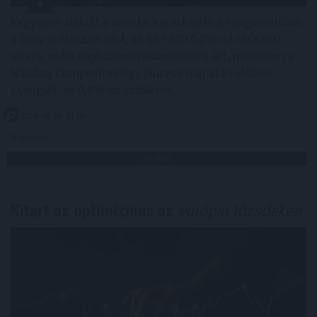
Vegyesen alakult a szerdai kereskedés a tengerentúlon:
a Dow új csúcson zárt, az S&P500 0,2%-ot csúszott
vissza, noha napközben rekordszintre ért, miközben a
Nasdaq Composite négy pluszos nap után először
gyengült, és 0,8%-ot csökkent.
2026. 08. 06. 11:00
Megosztás:
TOVÁBB
Kitart az optimizmus az
európai tőzsdéken