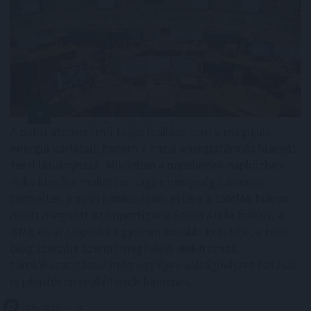
A paksi atomerőmű teljes leállása nem a megújuló
energia korlátait, hanem a hazai energiatárolás hiányát
teszi látványossá. Miközben a napelemek napközben
Paks kiesése mellett is nagy mennyiségű áramot
termeltek a nyári kánikulában, estére a tárolók hiánya
miatt megnőtt az importigény. Szilva Attila fizikus, a
BME és az Uppsalai Egyetem korábbi kutatója, a Furik
blog szerzője szerint megfelelő elektromos
tárolókapacitással még egy ilyen válsághelyzet hatásai
is jelentősen enyhíthetők lennének.
2026. 08. 06. 12:00