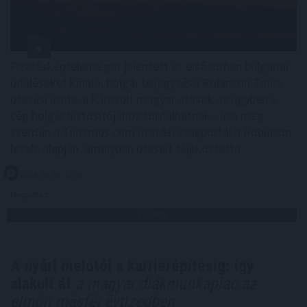
Fizetésképtelenséget jelentett az elsősorban bulgáriai
üdüléseket kínáló, bolgár bejegyzésű Robinson Tours
utazási iroda, a károsult magyar utasok az ügyben a
cég bolgár biztosítójához fordulhatnak - írta meg
szerdán a Turizmus.com utazási szakportál a Robinson
levele alapján, amelyben utasait tájékoztatta.
2026. 08. 06. 13:00
Megosztás:
TOVÁBB
A nyári melótól a karrierépítésig: így
alakult át
a magyar diákmunkapiac az
elmúlt másfél évtizedben