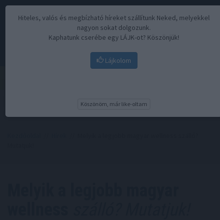
Hiteles, valós és megbízható híreket szállítunk Neked, melyekkel
nagyon sokat dolgozunk.
Kaphatunk cserébe egy LÁJK-ot? Köszönjük!
Lájkolom
Menü
Köszönöm, már like-oltam
Kezdőoldal
//
Hírek
// Melyik a legjobb magyar wellness szálló?
Mutatjuk!
Melyik a legjobb magyar
wellness
szálló? Mutatjuk!