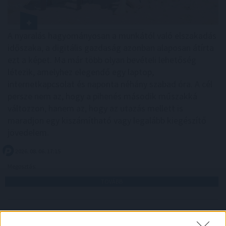
A nyaralás hagyományosan a munkától való elszakadás
időszaka, a digitális gazdaság azonban alaposan átírta
ezt a képet. Ma már több olyan bevételi lehetőség
létezik, amelyhez elegendő egy laptop,
internetkapcsolat és naponta néhány szabad óra. A cél
persze nem az, hogy a pihenés második műszakká
változzon, hanem az, hogy az utazás mellett is
maradjon egy kiszámítható vagy legalább kiegészítő
jövedelem.
2026. 08. 06. 17:15
Megosztás:
TOVÁBB
Az aszály már a magyar vállalatokat
és a