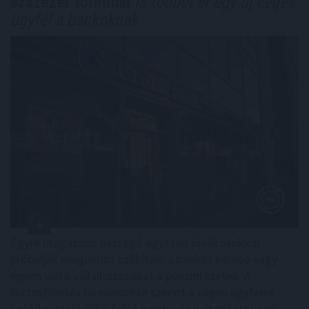
százezer forintnál
is többet ér egy új céges
ügyfél a bankoknak
Egyre magasabb összegű egyszeri jóváírásokkal
próbálják magukhoz csábítani a bankot kereső vagy
éppen váltó vállalkozásokat a pénzintézetek. A
BiztosDöntés.hu elemzése szerint a céges ügyfelek
számlavezetéséért folyó harcban a leszorított vagy