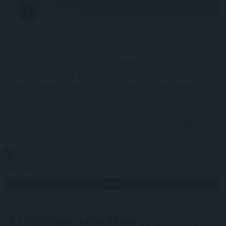
Magyarországon is új korszakot hoz az Európai Unió
bértranszparencia-szabályozása, amely minden
eddiginél átláthatóbbá teszi a vállalati javadalmazást: a
munkavállalók ezentúl joggal kérhetik ki
munkáltatójuktól az azonos értékű munkát végzők
átlagos bérét. A WHC szakértői arra figyelmeztetnek,
hogy az új irányelv nemcsak a bértárgyalások
dinamikáját változtatja meg, de komoly
adminisztrációs és kulturális felkészülést is megkövetel
a hazai cégektől.
2026. 08. 06. 22:00
Megosztás:
TOVÁBB
A vészhelyzet elkerülésén
dolgoznak a