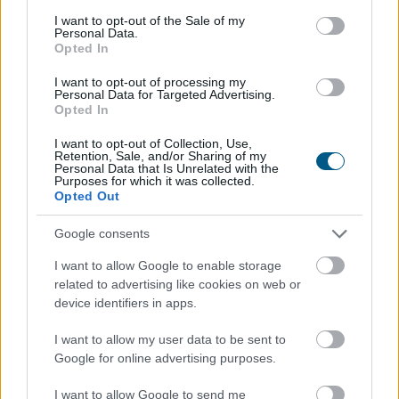
arra kényszerítette a paksi atomerőművet, hogy
consent section.
I want to opt-out of the Sale of my
termelését a minimális szintre csökkentse. A közútra
Personal Data.
terelt áruszállítás és a hazai villamosenergia-termelés
Opted In
visszaesése a rekordközeli nyári fogyasztás mellett
I want to opt-out of processing my
jelentősen növeli az energiaimportot. Ez újabb inflációs
Personal Data for Targeted Advertising.
Opted In
nyomást okozhat, ami megnehezítheti a Magyar
Nemzeti Bank számára a kamatcsökkentési ciklus
I want to opt-out of Collection, Use,
folytatását és a forintra is kedvezőtlen hatással lehet -
Retention, Sale, and/or Sharing of my
Personal Data that Is Unrelated with the
áll a nemzetközi fizetések és devizapiaci megoldások
Purposes for which it was collected.
Opted Out
szakértője, az AKCENTA CZ legfrissebb elemzésében.
2026. 08. 06. 17:00
Google consents
Megosztás:
I want to allow Google to enable storage
related to advertising like cookies on web or
TOVÁBB
device identifiers in apps.
I want to allow my user data to be sent to
Hogyan válasszunk a csendes elvonulás
és
Google for online advertising purposes.
a pörgős nyaralás között
I want to allow Google to send me