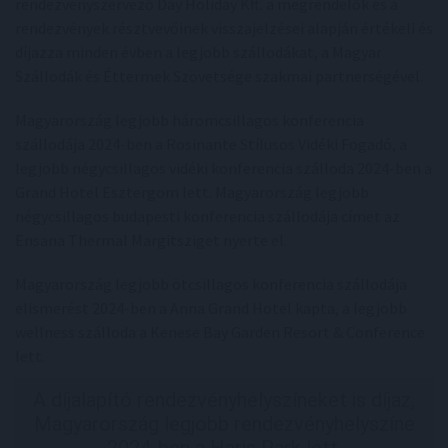
rendezvényszervező Day Holiday Kft. a megrendelők és a
rendezvények résztvevőinek visszajelzései alapján értékeli és
díjazza minden évben a legjobb szállodákat, a Magyar
Szállodák és Éttermek Szövetsége szakmai partnerségével.
Magyarország legjobb háromcsillagos konferencia
szállodája 2024-ben a Rosinante Stílusos Vidéki Fogadó, a
legjobb négycsillagos vidéki konferencia szálloda 2024-ben a
Grand Hotel Esztergom lett. Magyarország legjobb
négycsillagos budapesti konferencia szállodája címet az
Ensana Thermal Margitsziget nyerte el.
Magyarország legjobb ötcsillagos konferencia szállodája
elismerést 2024-ben a Anna Grand Hotel kapta, a legjobb
wellness szálloda a Kenese Bay Garden Resort & Conference
lett.
A díjalapító rendezvényhelyszíneket is díjaz,
Magyarország legjobb rendezvényhelyszíne
2024-ben a Haris Park lett.