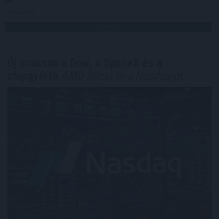
Megosztás:
TOVÁBB
Új csúcson a Dow, a SpaceX és a
chipgyártó
AMD húzta le a Nasdaq-ot