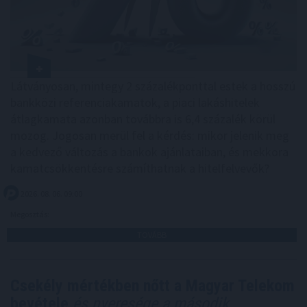
Látványosan, mintegy 2 százalékponttal estek a hosszú
bankközi referenciakamatok, a piaci lakáshitelek
átlagkamata azonban továbbra is 6,4 százalék körül
mozog. Jogosan merül fel a kérdés: mikor jelenik meg
a kedvező változás a bankok ajánlataiban, és mekkora
kamatcsökkentésre számíthatnak a hitelfelvevők?
2026. 08. 06. 09:00
Megosztás:
TOVÁBB
Csekély mértékben nőtt a Magyar Telekom
bevétele
és nyeresége a második