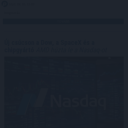
2026. 08. 06. 12:00
Megosztás:
TOVÁBB
Új csúcson a Dow, a SpaceX és a
chipgyártó
AMD húzta le a Nasdaq-ot