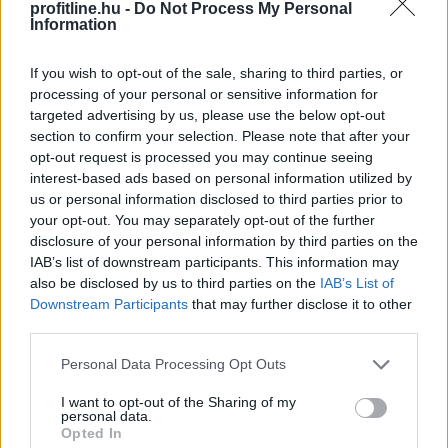
profitline.hu -
Do Not Process My Personal
számlavezetéséért folyó harcban a leszorított vagy
Information
akár nullás havi díjak és átutalási költségek is nagy
vonzerőt jelentenek. A versenybe már itt beszálltak a
If you wish to opt-out of the sale, sharing to third parties, or
fintech szolgáltatók.
processing of your personal or sensitive information for
targeted advertising by us, please use the below opt-out
2026. 08. 06. 15:00
section to confirm your selection. Please note that after your
opt-out request is processed you may continue seeing
Megosztás:
interest-based ads based on personal information utilized by
TOVÁBB
us or personal information disclosed to third parties prior to
your opt-out. You may separately opt-out of the further
disclosure of your personal information by third parties on the
A legjobb online kaszinó fizetési
módok
IAB’s list of downstream participants. This information may
also be disclosed by us to third parties on the
IAB’s List of
összehasonlítása 2026-ban
Downstream Participants
that may further disclose it to other
third parties.
Please note that this website/app uses one or more Google
Personal Data Processing Opt Outs
services and may gather and store information including but
not limited to your visit or usage behaviour. You may click to
I want to opt-out of the Sharing of my
personal data.
grant or deny consent to Google and its third-party tags to
Opted In
use your data for below specified purposes in below Google