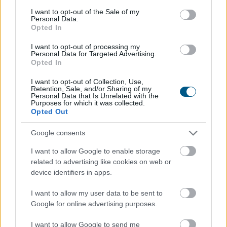
consent section.
I want to opt-out of the Sale of my
Personal Data.
Opted In
I want to opt-out of processing my
Personal Data for Targeted Advertising.
Opted In
Az online szerencsejáték világában a gyors és
I want to opt-out of Collection, Use,
Retention, Sale, and/or Sharing of my
biztonságos pénzügyi tranzakciók alapvető
Personal Data that Is Unrelated with the
Purposes for which it was collected.
fontosságúak. Nem mindegy, hogy a nyereményed órák
Opted Out
vagy napok alatt érkezik meg a számládra, és az sem,
hogy milyen extra költségek terhelik a befizetéseidet.
Google consents
Ez a részletes útmutató bemutatja a 2026-ban
I want to allow Google to enable storage
leginkább ajánlott és legbiztonságosabb fizetési
related to advertising like cookies on web or
megoldásokat, segítve a felelősségteljes és tudatos
device identifiers in apps.
döntést a magyar játékosok számára.
I want to allow my user data to be sent to
2026. 08. 06. 14:32
Google for online advertising purposes.
Megosztás:
I want to allow Google to send me