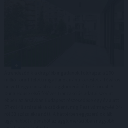
Átrendeződik a drágább ingatlanok földrajza: a 100
millió forint feletti ingatlanok iránti kereslet a főváros
helyett egyre inkább az agglomeráció felé fordul. A
Duna House első féléves tranzakciós adatai szerint
ebben az ársávban Budapest részesedése egy év alatt
57-ről 48 százalékra csökkent, míg Pest vármegyéé 24-
ről 33 százalékra nőtt. A háttérben egyszerű ok áll:
ugyanabból a pénzből az agglomerációban nagyobb
ingatlan vásárolható.