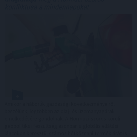
konfliktusa a mindennapokat
Amikor a háborúk gazdasági következményeiről
beszélünk, legtöbben az olaj- és üzemanyagárak
emelkedésére gondolnak. A Hormuzi-szoros körüli
geopolitikai feszültség azonban a globális ellátási
láncokon keresztül számos hétköznapi termék árát is