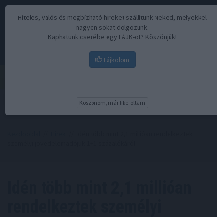
Hiteles, valós és megbízható híreket szállítunk Neked, melyekkel
nagyon sokat dolgozunk.
Kaphatunk cserébe egy LÁJK-ot? Köszönjük!
Lájkolom
Menü
Köszönöm, már like-oltam
Kezdőoldal
//
Hírek
// Idén több mint 2,1 millióan rendelkeztek
személyi jövedelemadójuk 1+1 százalékáról
Idén több mint 2,1 millióan
rendelkeztek személyi