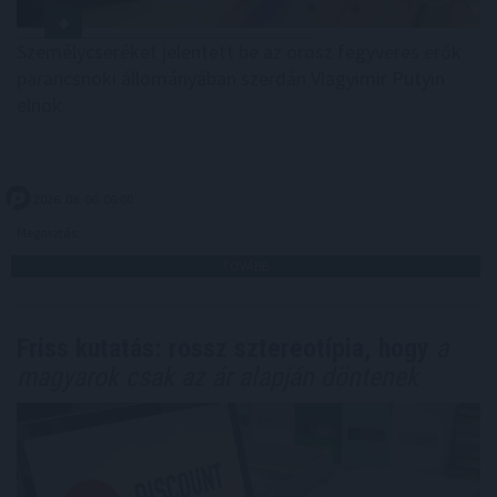
Személycseréket jelentett be az orosz fegyveres erők
parancsnoki állományában szerdán Vlagyimir Putyin
elnök.
2026. 08. 06. 06:00
Megosztás:
TOVÁBB
Friss kutatás: rossz sztereotípia, hogy
a
magyarok csak az ár alapján döntenek