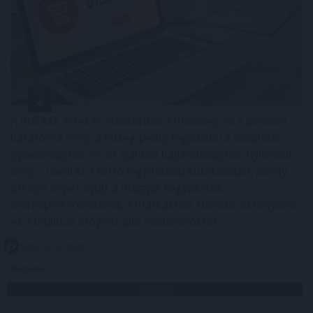
A márkák értékét elsősorban a minőség és a bizalom
határozza meg, a hűség pedig leginkább a vásárlási
gyakoriságban és az ajánlási hajlandóságban nyilvánul
meg – derül ki a Nitro legfrissebb kutatásából, amely
átfogó képet nyújt a magyar fogyasztók
márkapreferenciáiról, a márkákhoz fűződő viszonyáról
és a lojalitás mögött álló motivációkról.
2026. 08. 06. 05:00
Megosztás:
TOVÁBB