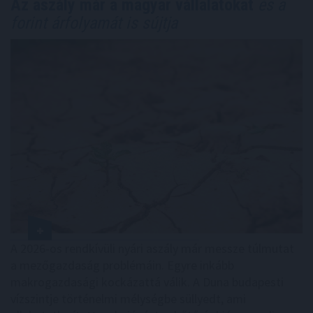
Az aszály már a magyar vállalatokat
és a
forint árfolyamát is sújtja
A 2026-os rendkívüli nyári aszály már messze túlmutat
a mezőgazdaság problémáin. Egyre inkább
makrogazdasági kockázattá válik. A Duna budapesti
vízszintje történelmi mélységbe süllyedt, ami