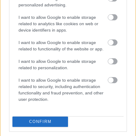
TOVÁBB
personalized advertising.
I want to allow Google to enable storage
A Duna Paksnál az elmúlt 24 órában
négy
related to analytics like cookies on web or
device identifiers in apps.
centimétert emelkedett
I want to allow Google to enable storage
related to functionality of the website or app.
I want to allow Google to enable storage
related to personalization.
I want to allow Google to enable storage
related to security, including authentication
functionality and fraud prevention, and other
user protection.
A Duna Paksnál az elmúlt 24 órában négy centimétert
CONFIRM
emelkedett, az emelkedő tendencia tovább
folytatódott - olvasható a kormany.hu oldalon a