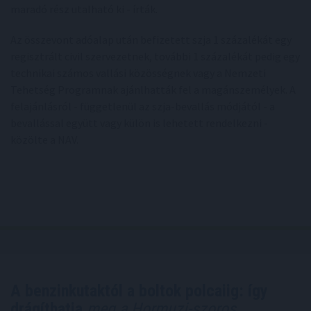
maradó rész utalható ki - írták.
Az összevont adóalap után befizetett szja 1 százalékát egy
regisztrált civil szervezetnek, további 1 százalékát pedig egy
technikai számos vallási közösségnek vagy a Nemzeti
Tehetség Programnak ajánlhatták fel a magánszemélyek. A
felajánlásról - függetlenül az szja-bevallás módjától - a
bevallással együtt vagy külön is lehetett rendelkezni -
közölte a NAV.
A benzinkutaktól a boltok polcaiig: így
drágíthatja
meg a Hormuzi-szoros