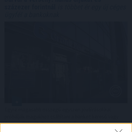
százezer forintnál
is többet ér egy új céges
ügyfél a bankoknak
Egyre magasabb összegű egyszeri jóváírásokkal
próbálják magukhoz csábítani a bankot kereső vagy
éppen váltó vállalkozásokat a pénzintézetek. A
BiztosDöntés.hu elemzése szerint a céges ügyfelek