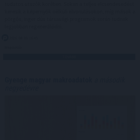
tudatos utazók körében. Sokan a teljes elcsendesedést
keresik a képernyők nélküli elvonulásokon, míg mások a
pörgős, inger dús társasági programok során tudnak
legjobban regenerálódni.
2026. 08. 06. 16:45
Megosztás:
TOVÁBB
Gyenge magyar makroadatok
a második
negyedévre