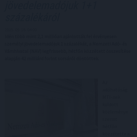
jövedelemadójuk 1+1
százalékáról
2025. 09. 16. 04:00
Idén több mint 2,1 millióan ajánlották fel érvényesen
személyi jövedelemadójuk 1 százalékát, a Nemzeti Adó- és
Vámhivatal (NAV) legfrissebb, hétfőn közzétett összesítése
alapján 42 milliárd forint sorsáról döntöttek.
Az
adóhatóság
MTI-nek
küldött
közleménye
szerint
hétfőn
közzétette a