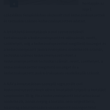
honlapján az
szja 1
százalékos felajánlásban részesült civil kedvezményezettek
és technikai számos kedvezményezettek adatait.
A letölthető kimutatások a civil szervezeteknél
tartalmazzák a kedvezményezettek adószámát, nevét,
székhelyét, míg a kedvezményezettet megillető összeget és
a kedvezményezett javára érvényesen rendelkezők számát,
technikai számos kedvezményezetteknél a
kedvezményezettek technikai számát, nevét, székhelyét, a
kedvezményezettet megillető összeget és a
kedvezményezett javára érvényesen rendelkezők számát.
A NAV a kimutatásban szereplő regisztrált civil
kedvezményezetteknek idén is hivatalból teljesíti a kiutalást
szeptember 30-ig. Ha a kedvezményezett köztartozással
rendelkezik, annak erejéig a kiutalás nem teljesíthető,
kizárólag a köztartozásra visszatartott összegen felül