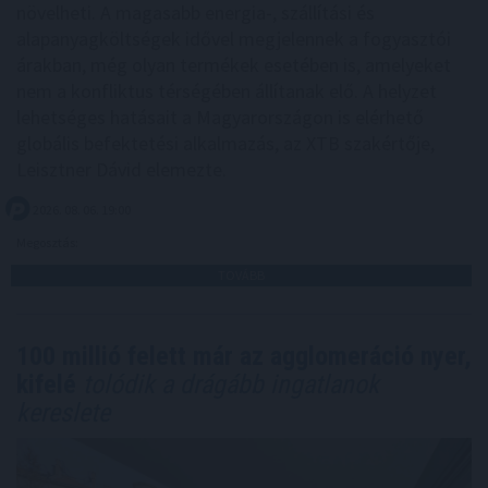
növelheti. A magasabb energia-, szállítási és
alapanyagköltségek idővel megjelennek a fogyasztói
árakban, még olyan termékek esetében is, amelyeket
nem a konfliktus térségében állítanak elő. A helyzet
lehetséges hatásait a Magyarországon is elérhető
globális befektetési alkalmazás, az XTB szakértője,
Leisztner Dávid elemezte.
2026. 08. 06. 19:00
Megosztás:
TOVÁBB
100 millió felett már az agglomeráció nyer,
kifelé
tolódik a drágább ingatlanok
kereslete