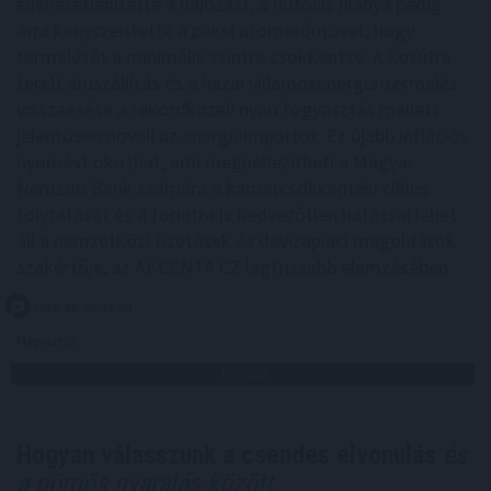
ellehetetlenítette a hajózást, a hűtővíz hiánya pedig
arra kényszerítette a paksi atomerőművet, hogy
termelését a minimális szintre csökkentse. A közútra
terelt áruszállítás és a hazai villamosenergia-termelés
visszaesése a rekordközeli nyári fogyasztás mellett
jelentősen növeli az energiaimportot. Ez újabb inflációs
nyomást okozhat, ami megnehezítheti a Magyar
Nemzeti Bank számára a kamatcsökkentési ciklus
folytatását és a forintra is kedvezőtlen hatással lehet -
áll a nemzetközi fizetések és devizapiaci megoldások
szakértője, az AKCENTA CZ legfrissebb elemzésében.
2026. 08. 06. 17:00
Megosztás:
TOVÁBB
Hogyan válasszunk a csendes elvonulás
és
a pörgős nyaralás között