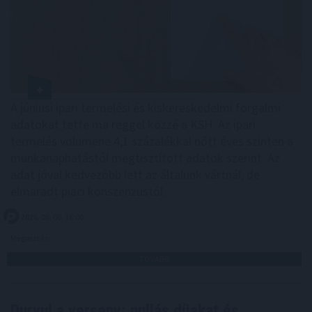
A júniusi ipari termelési és kiskereskedelmi forgalmi
adatokat tette ma reggel közzé a KSH. Az ipari
termelés volumene 4,1 százalékkal nőtt éves szinten a
munkanaphatástól megtisztított adatok szerint. Az
adat jóval kedvezőbb lett az általunk vártnál, de
elmaradt piaci konszenzustól.
2026. 08. 06. 16:00
Megosztás:
TOVÁBB
Durvul a verseny: nullás díjakat és