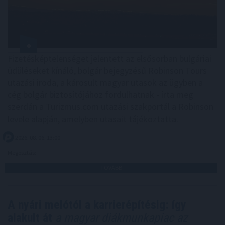
Fizetésképtelenséget jelentett az elsősorban bulgáriai
üdüléseket kínáló, bolgár bejegyzésű Robinson Tours
utazási iroda, a károsult magyar utasok az ügyben a
cég bolgár biztosítójához fordulhatnak - írta meg
szerdán a Turizmus.com utazási szakportál a Robinson
levele alapján, amelyben utasait tájékoztatta.
2026. 08. 06. 13:00
Megosztás:
TOVÁBB
A nyári melótól a karrierépítésig: így
alakult át
a magyar diákmunkapiac az