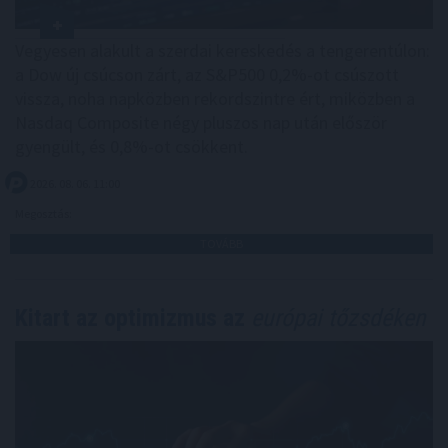
Vegyesen alakult a szerdai kereskedés a tengerentúlon:
a Dow új csúcson zárt, az S&P500 0,2%-ot csúszott
vissza, noha napközben rekordszintre ért, miközben a
Nasdaq Composite négy pluszos nap után először
gyengült, és 0,8%-ot csökkent.
2026. 08. 06. 11:00
Megosztás:
TOVÁBB
Kitart az optimizmus az
európai tőzsdéken