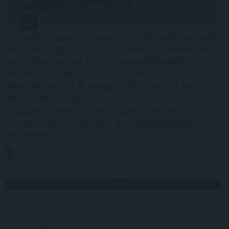
A nyaralás hagyományosan a munkától való elszakadás
időszaka, a digitális gazdaság azonban alaposan átírta
ezt a képet. Ma már több olyan bevételi lehetőség
létezik, amelyhez elegendő egy laptop,
internetkapcsolat és naponta néhány szabad óra. A cél
persze nem az, hogy a pihenés második műszakká
változzon, hanem az, hogy az utazás mellett is
maradjon egy kiszámítható vagy legalább kiegészítő
jövedelem.
2026. 08. 06. 17:15
Megosztás:
TOVÁBB