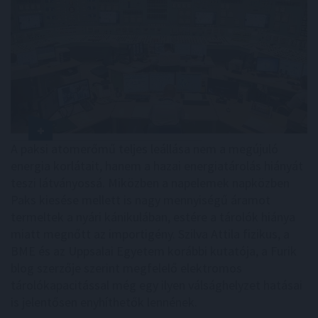
A paksi atomerőmű teljes leállása nem a megújuló
energia korlátait, hanem a hazai energiatárolás hiányát
teszi látványossá. Miközben a napelemek napközben
Paks kiesése mellett is nagy mennyiségű áramot
termeltek a nyári kánikulában, estére a tárolók hiánya
miatt megnőtt az importigény. Szilva Attila fizikus, a
BME és az Uppsalai Egyetem korábbi kutatója, a Furik
blog szerzője szerint megfelelő elektromos
tárolókapacitással még egy ilyen válsághelyzet hatásai
is jelentősen enyhíthetők lennének.