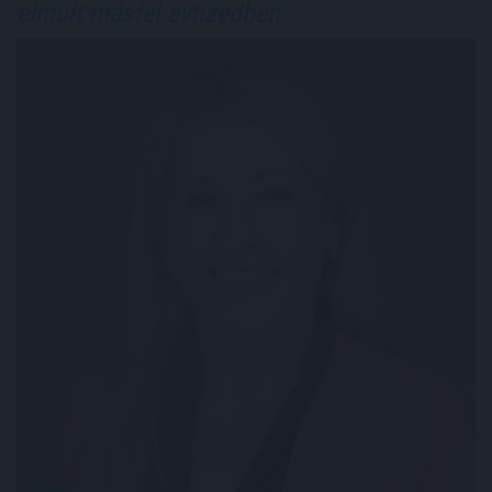
elmúlt másfél évtizedben