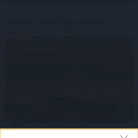
Változik az állami földek átmeneti
hasznosításának rendje
Megújította az Agrár- és Élelmiszergazdaságért Felelős
Minisztérium a Nemzeti Földalapba tartozó