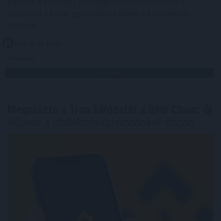
közölte a kormány a hőségriasztásról közzétett
szombati 12 órai gyorsjelentésében a kormany.hu
oldalon.
2026. 08. 08. 15:00
Megosztás:
TOVÁBB
Megelőzte a Tron hálózatát a BNB Chain: új
éllovas a stabilcoin-tulajdonosok között