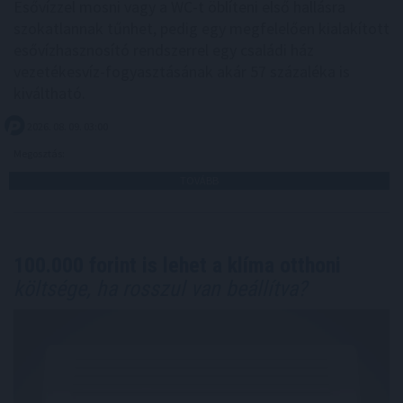
Esővízzel mosni vagy a WC-t öblíteni első hallásra
szokatlannak tűnhet, pedig egy megfelelően kialakított
esővízhasznosító rendszerrel egy családi ház
vezetékesvíz-fogyasztásának akár 57 százaléka is
kiváltható.
2026. 08. 09. 03:00
Megosztás:
TOVÁBB
100.000 forint is lehet a klíma otthoni
költsége, ha rosszul van beállítva?