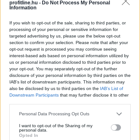
profitline.hu -
Do Not Process My Personal
földterületek megbízási szerződéssel történő átmeneti
Information
hasznosításának rendjét - tette közzé a tárca
szombaton a kormány Facebook-oldalán.
If you wish to opt-out of the sale, sharing to third parties, or
processing of your personal or sensitive information for
2026. 08. 08. 23:00
targeted advertising by us, please use the below opt-out
section to confirm your selection. Please note that after your
Megosztás:
opt-out request is processed you may continue seeing
TOVÁBB
interest-based ads based on personal information utilized by
us or personal information disclosed to third parties prior to
your opt-out. You may separately opt-out of the further
Kapitány István: a magyarok 84 százaléka
disclosure of your personal information by third parties on the
csatlakozott az összefogáshoz
IAB’s list of downstream participants. This information may
also be disclosed by us to third parties on the
IAB’s List of
Downstream Participants
that may further disclose it to other
third parties.
Please note that this website/app uses one or more Google
Personal Data Processing Opt Outs
services and may gather and store information including but
not limited to your visit or usage behaviour. You may click to
I want to opt-out of the Sharing of my
personal data.
grant or deny consent to Google and its third-party tags to
Opted In
use your data for below specified purposes in below Google