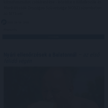
klímahasználat csökkentése - közölte a Vállalkozók és
Munkáltatók Országos Szövetsége (VOSZ) szombaton
az MTI-vel.
2026. 08. 08. 19:00
Megosztás:
TOVÁBB
Nyári ellenőrzések a Balatonnál
– az első
félidő végén