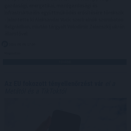
gazdasági, energetikai, mezőgazdasági és
infrastrukturális együttműködés erősítésére törekszik
- jelentette ki Aleksandar Vucic szerb elnök szombaton
Belgrádban, miután tárgyalt Volodimir Zelenszkij ukrán
államfővel.
2026. 08. 08. 17:00
Megosztás:
TOVÁBB
Az EU fokozott tényellenőrzést vár
el a
Metától és a TikToktól