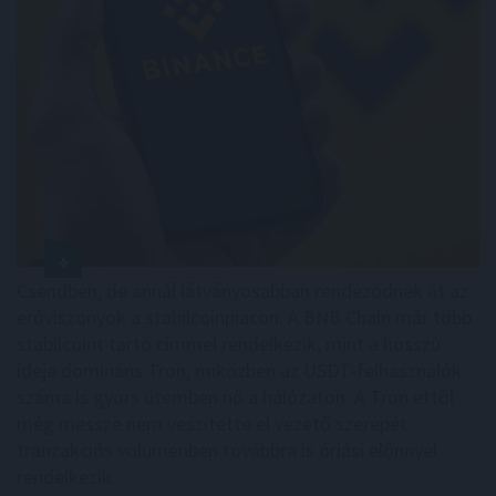
Csendben, de annál látványosabban rendeződnek át az
erőviszonyok a stabilcoinpiacon. A BNB Chain már több
stabilcoint tartó címmel rendelkezik, mint a hosszú
ideje domináns Tron, miközben az USDT-felhasználók
száma is gyors ütemben nő a hálózaton. A Tron ettől
még messze nem veszítette el vezető szerepét:
tranzakciós volumenben továbbra is óriási előnnyel
rendelkezik.