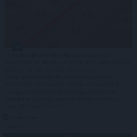
Szombat hajnalban helyreállt a vízszolgáltatás
Budapest III. kerületében a Jós utcában, ahol pénteken
csőtörés történt - közölte a kormány a
hőségriasztásról készült, szombaton közzétett
jelentésében a kormany.hu oldalon. Szombattól az
országos tisztifőorvos kedd éjfélig másodfokúra
mérsékelte az ország egész területére vonatkozó
harmadfokú hőségriasztást.
2026. 08. 09. 00:05
Megosztás:
TOVÁBB