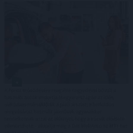
A forint erősödésére reagálva negyedével bővült a
használt autók importja Magyarországon az idén,
miközben mérséklődik a piaci árszint; a belföldön
megvásárolt használt járművek ugyanakkor
rendelkeznek azzal az előnnyel, hogy a kocsik előélete
ellenőrizhető - állapítja meg a Das WeltAuto az MTI-hez
eljuttatott közleményében.