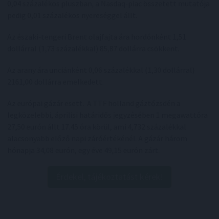
0,04 százalékos pluszban, a Nasdaq-piac összetett mutatója
pedig 0,01 százalékos nyereséggel állt.
Az északi-tengeri Brent olajfajta ára hordónként 1,51
dollárral (1,73 százalékkal) 85,87 dollárra csökkent.
Az arany ára unciánként 0,06 százalékkal (1,30 dollárral)
2161,00 dollárra emelkedett.
Az európai gázár esett. A TTF holland gáztőzsdén a
legközelebbi, áprilisi határidős jegyzésében 1 megawattóra
27,50 eurón állt 17.45 óra körül, ami 4,732 százalékkal
alacsonyabb előző napi záróértékénél. A gázár három
hónapja 34,08 eurón, egy éve 49,15 eurón zárt.
Érdekel, tájékoztatást kérek!