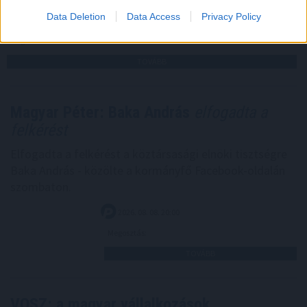
Data Deletion
Data Access
Privacy Policy
2026. 08. 08. 21:00
Megosztás:
TOVÁBB
Magyar Péter: Baka András
elfogadta a
felkérést
Elfogadta a felkérést a köztársasági elnöki tisztségre
Baka András - közölte a kormányfő Facebook-oldalán
szombaton.
2026. 08. 08. 20:00
Megosztás:
TOVÁBB
VOSZ: a magyar vállalkozások