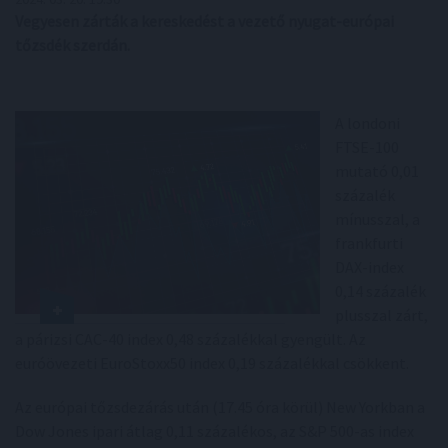
Vegyesen zárták a kereskedést a vezető nyugat-európai
tőzsdék szerdán.
A londoni
FTSE-100
mutató 0,01
százalék
mínusszal, a
frankfurti
DAX-index
0,14 százalék
plusszal zárt,
a párizsi CAC-40 index 0,48 százalékkal gyengült. Az
euróövezeti EuroStoxx50 index 0,19 százalékkal csökkent.
Az európai tőzsdezárás után (17.45 óra körül) New Yorkban a
Dow Jones ipari átlag 0,11 százalékos, az S&P 500-as index