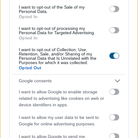
consent section.
I want to opt-out of the Sale of my
Personal Data.
Opted In
I want to opt-out of processing my
Personal Data for Targeted Advertising.
Opted In
Példa nélkülinek nevezte a gazdasági és energetikai
I want to opt-out of Collection, Use,
miniszter szombaton, hogy felmérések szerint a
Retention, Sale, and/or Sharing of my
magyarok 84 százaléka csatlakozott az
Personal Data that Is Unrelated with the
Purposes for which it was collected.
energiarendszer terhelésének csökkentéséhez.
Opted Out
Google consents
2026. 08. 08. 22:00
I want to allow Google to enable storage
Megosztás:
related to advertising like cookies on web or
TOVÁBB
device identifiers in apps.
I want to allow my user data to be sent to
Google for online advertising purposes.
Újabb nagybank viszi 3 százalék alá
az
Otthon Start lakáshitel kamatát
I want to allow Google to send me