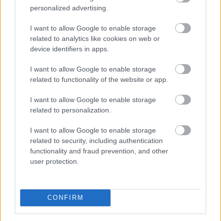
personalized advertising.
I want to allow Google to enable storage
related to analytics like cookies on web or
device identifiers in apps.
I want to allow Google to enable storage
related to functionality of the website or app.
I want to allow Google to enable storage
related to personalization.
I want to allow Google to enable storage
Még egy nagybank kamatkedvezményt ad azért, hogy
related to security, including authentication
az igénylők nála vegyék fel a kedvezményes, maximum
functionality and fraud prevention, and other
3 százalékos kamatú Otthon Startot. 2026-ban az új
user protection.
lakáshitelek 80 százaléka valamilyen állami
támogatásos kölcsön, túlnyomórészt Otthon Start.
Augusztus 10-től az UniCredit is belép az ezt a hitelt 3
CONFIRM
százalék alatti kamattal kínáló bankok közé – derül ki a
BiztosDöntés.hu összegzéséből.