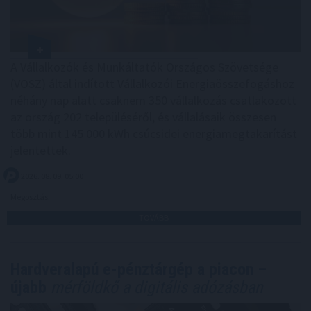
A Vállalkozók és Munkáltatók Országos Szövetsége
(VOSZ) által indított Vállalkozói Energiaösszefogáshoz
néhány nap alatt csaknem 350 vállalkozás csatlakozott
az ország 202 településéről, és vállalásaik összesen
több mint 145 000 kWh csúcsidei energiamegtakarítást
jelentettek.
2026. 08. 09. 05:00
Megosztás:
TOVÁBB
Hardveralapú e-pénztárgép a piacon –
újabb
mérföldkő a digitális adózásban