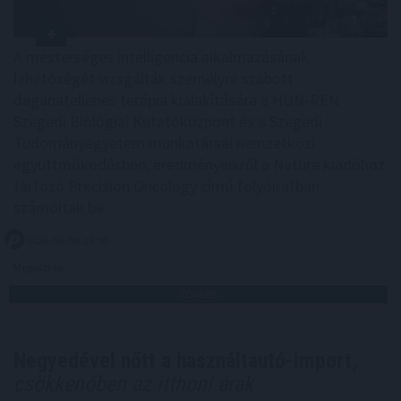
A mesterséges intelligencia alkalmazásának
lehetőségét vizsgálták személyre szabott
daganatellenes terápia kialakítására a HUN-REN
Szegedi Biológiai Kutatóközpont és a Szegedi
Tudományegyetem munkatársai nemzetközi
együttműködésben, eredményeikről a Nature kiadóhoz
tartozó Precision Oncology című folyóiratban
számoltak be.
2026. 08. 08. 13:00
Megosztás:
TOVÁBB
Negyedével nőtt a használtautó-import,
csökkenőben az itthoni árak