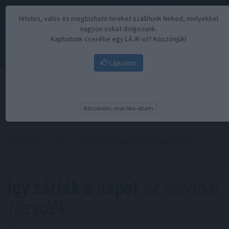
Hiteles, valós és megbízható híreket szállítunk Neked, melyekkel
nagyon sokat dolgozunk.
Kaphatunk cserébe egy LÁJK-ot? Köszönjük!
Lájkolom
Menü
Köszönöm, már like-oltam
Kezdőoldal
//
Hírek
// Így zárták a napot az európai tőzsdék
Így zárták a napot
az európai
tőzsdék
2024. 03. 20. 19:30