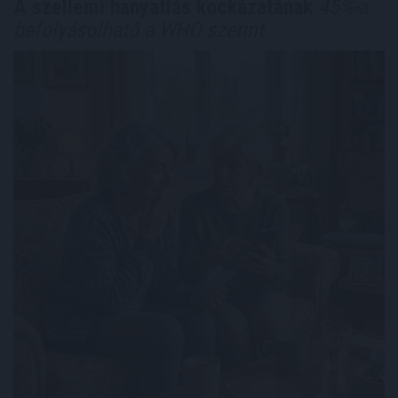
A szellemi hanyatlás kockázatának
45%-a
befolyásolható a WHO szerint