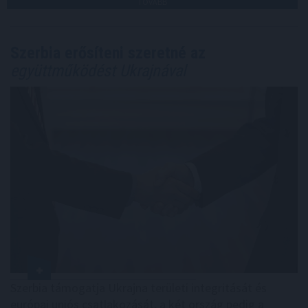
TOVÁBB
Szerbia erősíteni szeretné az
együttműködést Ukrajnával
Szerbia támogatja Ukrajna területi integritását és
európai uniós csatlakozását, a két ország pedig a