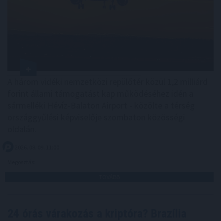
A három vidéki nemzetközi repülőtér közül 1,2 milliárd
forint állami támogatást kap működéséhez idén a
sármelléki Hévíz-Balaton Airport - közölte a térség
országgyűlési képviselője szombaton közösségi
oldalán.
2026. 08. 09. 11:00
Megosztás:
TOVÁBB
24 órás várakozás a kriptóra? Brazília