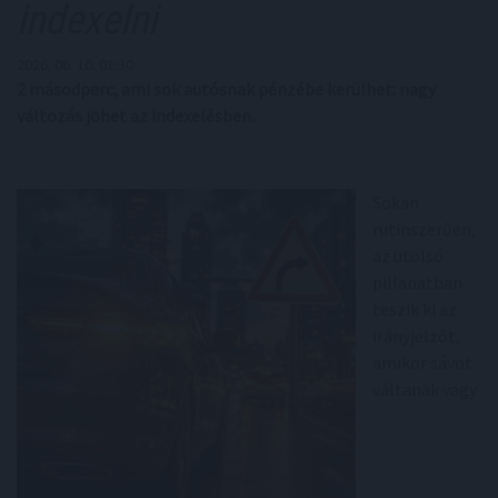
indexelni
2026. 06. 10. 01:30
2 másodperc, ami sok autósnak pénzébe kerülhet: nagy
változás jöhet az indexelésben.
Sokan
rutinszerűen,
az utolsó
pillanatban
teszik ki az
irányjelzőt,
amikor sávot
váltanak vagy