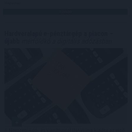
Megosztás:
TOVÁBB
Hardveralapú e-pénztárgép a piacon –
újabb
mérföldkő a digitális adózásban
A Nemzeti Adó- és Vámhivatal (NAV) ma kiadta az első