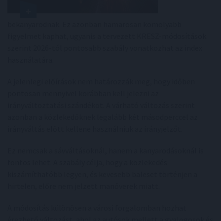
bekanyarodnak. Ez azonban hamarosan komolyabb
figyelmet kaphat, ugyanis a tervezett KRESZ-módosítások
szerint 2026-tól pontosabb szabály vonatkozhat az index
használatára.
A jelenlegi előírások nem határozzák meg, hogy időben
pontosan mennyivel korábban kell jelezni az
irányváltoztatási szándékot. A várható változás szerint
azonban a közlekedőknek legalább két másodperccel az
irányváltás előtt kellene használniuk az irányjelzőt.
Ez nemcsak a sávváltásoknál, hanem a kanyarodásoknál is
fontos lehet. A szabály célja, hogy a közlekedés
kiszámíthatóbb legyen, és kevesebb baleset történjen a
hirtelen, előre nem jelzett manőverek miatt.
A módosítás különösen a városi forgalomban hozhat
érezhető változást, ahol az autósok mellett a gyalogosok és