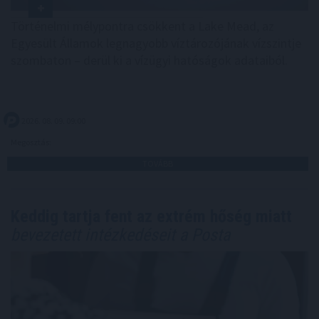
Történelmi mélypontra csökkent a Lake Mead, az
Egyesült Államok legnagyobb víztározójának vízszintje
szombaton – derül ki a vízügyi hatóságok adataiból.
2026. 08. 09. 09:00
Megosztás:
TOVÁBB
Keddig tartja fent az extrém hőség miatt
bevezetett intézkedéseit a Posta