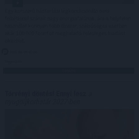
Egy korszerű háztartási légkondicionáló nem
feltétlenül számít nagy energiafalónak, ám a helytelen
használat könnyen több tízezer, szélsőséges esetben
akár 100 000 forintot meghaladó felesleges kiadást
okozhat.
2026. 08. 09. 02:00
Megosztás:
TOVÁBB
Törvényi döntés! Ennyi lesz
a
nyugdíjkorhatár 2027-ben