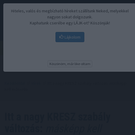
Hiteles, valós és megbízható híreket szállítunk Neked, melyekkel
nagyon sokat dolgozunk.
Kaphatunk cserébe egy LÁJK-ot? Köszönjük!
Lájkolom
Menü
Köszönöm, már like-oltam
Kezdőoldal
//
Hírek
// Itt a nagy KRESZ szabály változás: másképp
kell indexelni
Itt a nagy KRESZ szabály
változás:
másképp kell