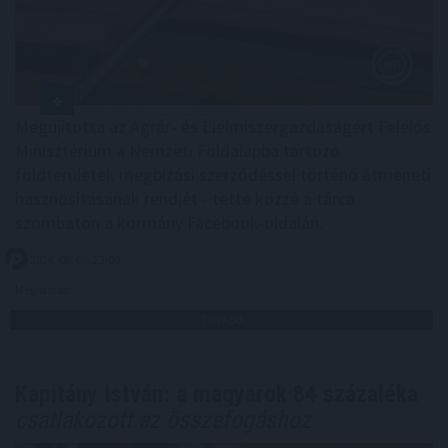
Megújította az Agrár- és Élelmiszergazdaságért Felelős
Minisztérium a Nemzeti Földalapba tartozó
földterületek megbízási szerződéssel történő átmeneti
hasznosításának rendjét - tette közzé a tárca
szombaton a kormány Facebook-oldalán.
2026. 08. 08. 23:00
Megosztás:
TOVÁBB
Kapitány István: a magyarok 84 százaléka
csatlakozott az összefogáshoz