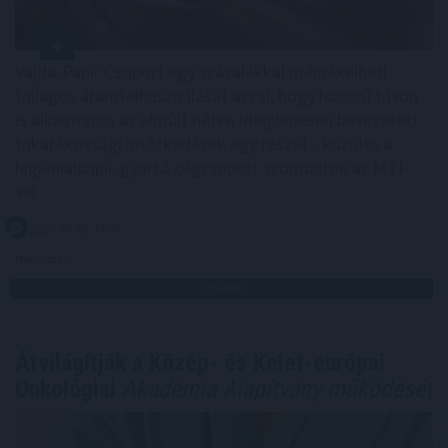
Vajda-Papír Csoport egy százalékkal mérsékelheti
fajlagos áramfelhasználását azzal, hogy hosszú távon
is alkalmazza az elmúlt héten ideiglenesen bevezetett
takarékossági intézkedések egy részét - közölte a
higiéniaipapír-gyártó cégcsoport szombaton az MTI-
vel.
2026. 08. 09. 14:00
Megosztás:
TOVÁBB
Átvilágítják a Közép- és Kelet-európai
Onkológiai
Akadémia Alapítvány működését