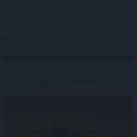
el, és mintegy ötmillió kilométert tettek meg az ország
útjain - közölte az Országos Mentőszolgálat Facebook-
oldalán szombaton.
2026. 08. 09. 12:00
Megosztás:
TOVÁBB
Több mint egymilliárd forinthoz
jut a
sármelléki repülőtér