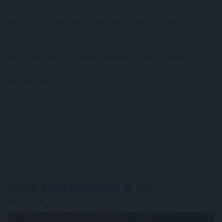
kerékpárosok is gyakran kerülnek veszélyes helyzetbe egy-
egy későn jelzett kanyarodás vagy sávváltás miatt.
Ha a szabály valóban életbe lép, az indexelésnél a
megszokás helyett sokkal nagyobb szerepet kaphat az
időzítés: két másodperc kevésnek tűnhet, de a forgalomban
akár életmentő is lehet.
Ripple a Fed kapujában: új
pénzügyi
korszak jöhet