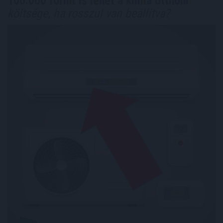
100.000 forint is lehet a klíma otthoni
költsége, ha rosszul van beállítva?