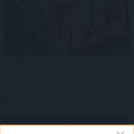
A Magyar Posta keddig tartja fent az extrém hőség
miatt ideiglenesen elrendelt intézkedéseit - közölte a
társaság a honlapján szombaton.
2026. 08. 09. 08:00
Megosztás:
TOVÁBB