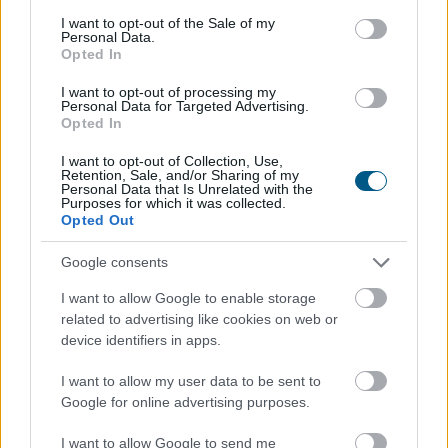
2026. 08. 09. 07:00
consent section.
I want to opt-out of the Sale of my
Personal Data.
Megosztás:
Opted In
TOVÁBB
I want to opt-out of processing my
Personal Data for Targeted Advertising.
Opted In
Már 100 szálláshely foglalható
az Aktív
I want to opt-out of Collection, Use,
Kalandor Kalandtárában
Retention, Sale, and/or Sharing of my
Personal Data that Is Unrelated with the
Purposes for which it was collected.
Opted Out
Google consents
I want to allow Google to enable storage
related to advertising like cookies on web or
device identifiers in apps.
I want to allow my user data to be sent to
Google for online advertising purposes.
I want to allow Google to send me