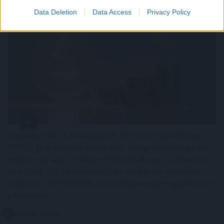
Data Deletion
Data Access
Privacy Policy
A Vállalkozók és Munkáltatók Országos Szövetsége
(VOSZ) által indított Vállalkozói Energiaösszefogáshoz
néhány nap alatt csaknem 350 vállalkozás csatlakozott
az ország 202 településéről, és vállalásaik összesen
több mint 145 000 kWh csúcsidei energiamegtakarítást
jelentettek.
2026. 08. 09. 05:00