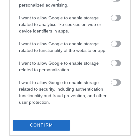
personalized advertising.
Az Aktív Kalandor foglalási felülete, a Kalandtár már
I want to allow Google to enable storage
100 szálláshelyet kínál az erdei kulcsosházaktól a
related to analytics like cookies on web or
nagyobb társaságokat fogadó szállásokig az ország
device identifiers in apps.
minden részén - közölte az Aktív Magyarország
I want to allow Google to enable storage
Fejlesztési Központ az MTI-vel.
related to functionality of the website or app.
2026. 08. 09. 06:00
I want to allow Google to enable storage
Megosztás:
related to personalization.
TOVÁBB
I want to allow Google to enable storage
related to security, including authentication
functionality and fraud prevention, and other
Véget ért az energiavészhelyzet – a
user protection.
magyar vállalkozások összefogása
több
mint 145 000 kWh csúcsidei megtakarítást
ért el
CONFIRM