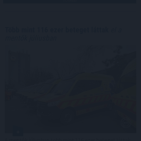
TOVÁBB
Több mint 116 ezer beteget láttak
el a
mentők júliusban
A mentők júliusban több mint 116 ezer beteget láttak