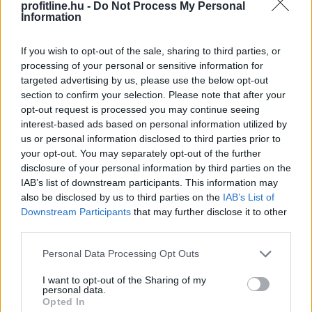
profitline.hu -
Do Not Process My Personal
185 tonna hal pusztult
el Rétimajorban
Information
If you wish to opt-out of the sale, sharing to third parties, or
processing of your personal or sensitive information for
targeted advertising by us, please use the below opt-out
section to confirm your selection. Please note that after your
opt-out request is processed you may continue seeing
interest-based ads based on personal information utilized by
us or personal information disclosed to third parties prior to
your opt-out. You may separately opt-out of the further
disclosure of your personal information by third parties on the
IAB’s list of downstream participants. This information may
also be disclosed by us to third parties on the
IAB’s List of
A súlyos vízhiány következtében az Aranyponty
Downstream Participants
that may further disclose it to other
third parties.
Halászati Zrt. rétimajori és rétszilasi halastavain az
elmúlt hetekben 185 tonna hal pusztult el, a közvetlen
Please note that this website/app uses one or more Google
Personal Data Processing Opt Outs
állományveszteség értéke megközelíti a 200 millió
services and may gather and store information including but
forintot - mondta Lévai Ferenc a társaság
not limited to your visit or usage behaviour. You may click to
I want to opt-out of the Sharing of my
personal data.
vezérigazgatója az MTI-nek szombaton.
grant or deny consent to Google and its third-party tags to
Opted In
use your data for below specified purposes in below Google