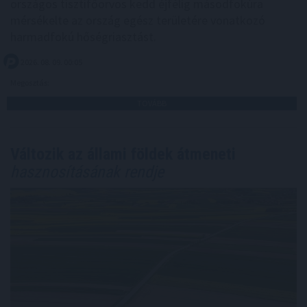
országos tisztifőorvos kedd éjfélig másodfokúra
mérsékelte az ország egész területére vonatkozó
harmadfokú hőségriasztást.
2026. 08. 09. 00:05
Megosztás:
TOVÁBB
Változik az állami földek átmeneti
hasznosításának rendje