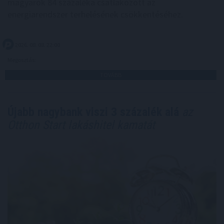
magyarok 84 százaléka csatlakozott az
energiarendszer terhelésének csökkentéséhez.
2026. 08. 08. 22:00
Megosztás:
TOVÁBB
Újabb nagybank viszi 3 százalék alá
az
Otthon Start lakáshitel kamatát