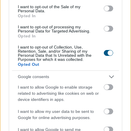
consent section.
I want to opt-out of the Sale of my
Personal Data.
Opted In
I want to opt-out of processing my
A Nemzeti Adó- és Vámhivatal (NAV) ma kiadta az első
Personal Data for Targeted Advertising.
hardveralapú e-pénztárgép forgalmazási engedélyét. Az
Opted In
új megoldás a pénztárgéphasználatra kötelezett
I want to opt-out of Collection, Use,
vállalkozásokat segíti már most, két évvel az online
Retention, Sale, and/or Sharing of my
Personal Data that Is Unrelated with the
pénztárgépek végleges kivezetése előtt.
Purposes for which it was collected.
Opted Out
2026. 08. 09. 04:00
Google consents
Megosztás:
TOVÁBB
I want to allow Google to enable storage
related to advertising like cookies on web or
device identifiers in apps.
Esővizet tegyünk
a mosógépbe!
I want to allow my user data to be sent to
Google for online advertising purposes.
I want to allow Google to send me