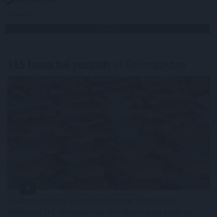
Megosztás:
TOVÁBB
185 tonna hal pusztult
el Rétimajorban
A súlyos vízhiány következtében az Aranyponty
Halászati Zrt. rétimajori és rétszilasi halastavain az