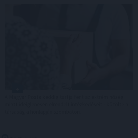
A Magyar Posta keddig tartja fent az extrém hőség
miatt ideiglenesen elrendelt intézkedéseit - közölte a
társaság a honlapján szombaton.
2026. 08. 09. 08:00