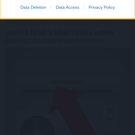
Megosztás:
Data Deletion
Data Access
Privacy Policy
TOVÁBB
100.000 forint is lehet a klíma otthoni
költsége, ha rosszul van beállítva?