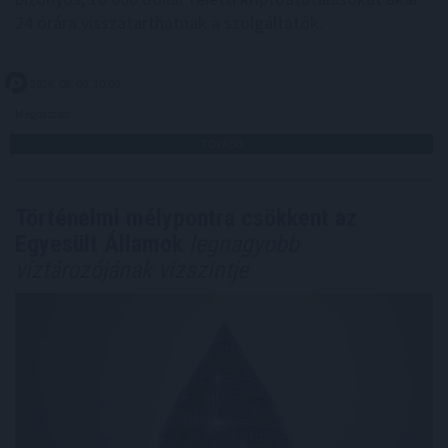
24 órára visszatarthatnak a szolgáltatók.
2026. 08. 09. 10:00
Megosztás:
TOVÁBB
Történelmi mélypontra csökkent az
Egyesült Államok
legnagyobb
víztározójának vízszintje