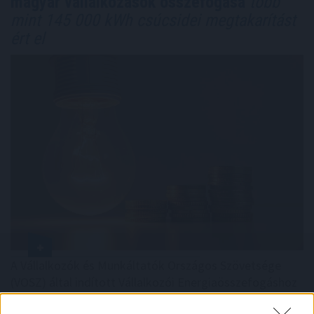
magyar vállalkozások összefogása
több
mint 145 000 kWh csúcsidei megtakarítást
ért el
A Vállalkozók és Munkáltatók Országos Szövetsége
(VOSZ) által indított Vállalkozói Energiaösszefogáshoz
néhány nap alatt csaknem 350 vállalkozás csatlakozott