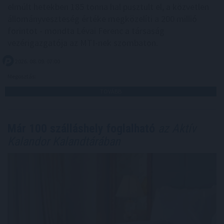
elmúlt hetekben 185 tonna hal pusztult el, a közvetlen
állományveszteség értéke megközelíti a 200 millió
forintot - mondta Lévai Ferenc a társaság
vezérigazgatója az MTI-nek szombaton.
2026. 08. 09. 07:00
Megosztás:
TOVÁBB
Már 100 szálláshely foglalható
az Aktív
Kalandor Kalandtárában