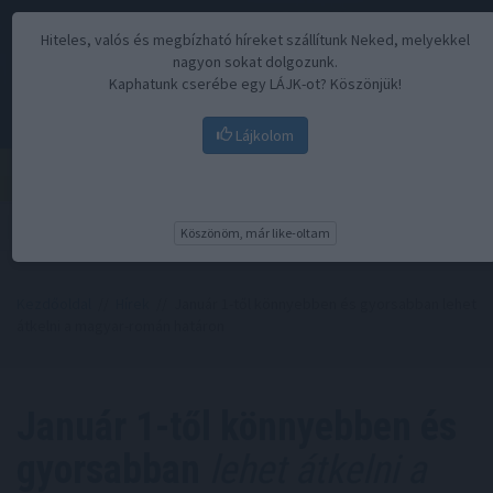
Hiteles, valós és megbízható híreket szállítunk Neked, melyekkel
nagyon sokat dolgozunk.
Kaphatunk cserébe egy LÁJK-ot? Köszönjük!
Lájkolom
Menü
Köszönöm, már like-oltam
Kezdőoldal
//
Hírek
// Január 1-től könnyebben és gyorsabban lehet
átkelni a magyar-román határon
Január 1-től könnyebben és
gyorsabban
lehet átkelni a