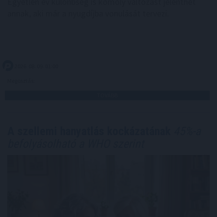
Egyetlen év különbség is komoly változást jelenthet
annak, aki már a nyugdíjba vonulását tervezi.
2026. 08. 09. 01:00
Megosztás:
TOVÁBB
A szellemi hanyatlás kockázatának
45%-a
befolyásolható a WHO szerint