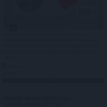
Egy korszerű háztartási légkondicionáló nem
feltétlenül számít nagy energiafalónak, ám a helytelen
használat könnyen több tízezer, szélsőséges esetben
akár 100 000 forintot meghaladó felesleges kiadást
okozhat.
2026. 08. 09. 02:00
Megosztás:
TOVÁBB
Törvényi döntés! Ennyi lesz
a
nyugdíjkorhatár 2027-ben