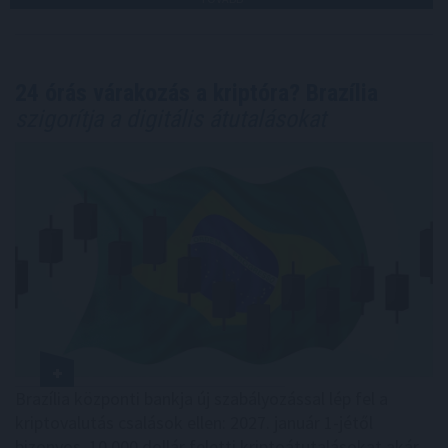
24 órás várakozás a kriptóra? Brazília
szigorítja a digitális átutalásokat
Brazília központi bankja új szabályozással lép fel a
kriptovalutás csalások ellen: 2027. január 1-jétől
bizonyos, 10 000 dollár feletti kriptoátutalásokat akár