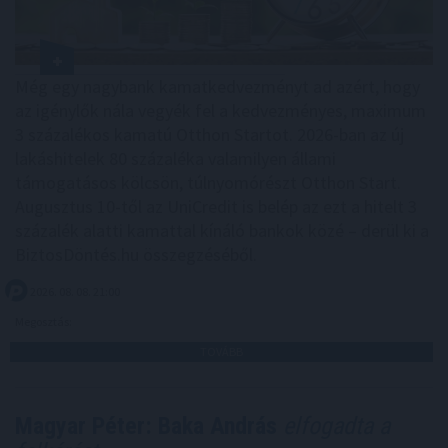
Még egy nagybank kamatkedvezményt ad azért, hogy
az igénylők nála vegyék fel a kedvezményes, maximum
3 százalékos kamatú Otthon Startot. 2026-ban az új
lakáshitelek 80 százaléka valamilyen állami
támogatásos kölcsön, túlnyomórészt Otthon Start.
Augusztus 10-től az UniCredit is belép az ezt a hitelt 3
százalék alatti kamattal kínáló bankok közé – derül ki a
BiztosDöntés.hu összegzéséből.
2026. 08. 08. 21:00
Megosztás:
TOVÁBB
Magyar Péter: Baka András
elfogadta a