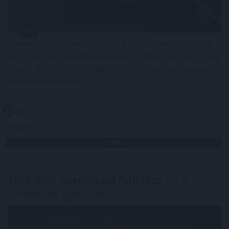
A mentők júliusban több mint 116 ezer beteget láttak
el, és mintegy ötmillió kilométert tettek meg az ország
útjain - közölte az Országos Mentőszolgálat Facebook-
oldalán szombaton.
2026. 08. 09. 12:00
Megosztás:
TOVÁBB
Több mint egymilliárd forinthoz
jut a
sármelléki repülőtér