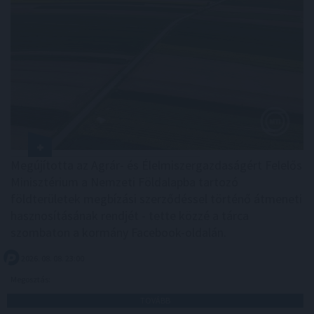
Megújította az Agrár- és Élelmiszergazdaságért Felelős
Minisztérium a Nemzeti Földalapba tartozó
földterületek megbízási szerződéssel történő átmeneti
hasznosításának rendjét - tette közzé a tárca
szombaton a kormány Facebook-oldalán.
2026. 08. 08. 23:00
Megosztás:
TOVÁBB