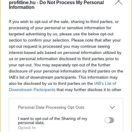
az ország 202 településéről, és vállalásaik összesen
profitline.hu -
Do Not Process My Personal
több mint 145 000 kWh csúcsidei energiamegtakarítást
Information
jelentettek.
If you wish to opt-out of the sale, sharing to third parties, or
2026. 08. 09. 05:00
processing of your personal or sensitive information for
targeted advertising by us, please use the below opt-out
Megosztás:
section to confirm your selection. Please note that after your
TOVÁBB
opt-out request is processed you may continue seeing
interest-based ads based on personal information utilized by
us or personal information disclosed to third parties prior to
Hardveralapú e-pénztárgép a piacon –
your opt-out. You may separately opt-out of the further
disclosure of your personal information by third parties on the
újabb
mérföldkő a digitális adózásban
IAB’s list of downstream participants. This information may
also be disclosed by us to third parties on the
IAB’s List of
Downstream Participants
that may further disclose it to other
third parties.
Please note that this website/app uses one or more Google
Personal Data Processing Opt Outs
services and may gather and store information including but
not limited to your visit or usage behaviour. You may click to
I want to opt-out of the Sharing of my
personal data.
grant or deny consent to Google and its third-party tags to
Opted In
use your data for below specified purposes in below Google