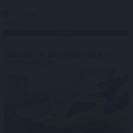
2026. 08. 09. 13:00
Megosztás:
TOVÁBB
Több mint 116 ezer beteget láttak
el a
mentők júliusban