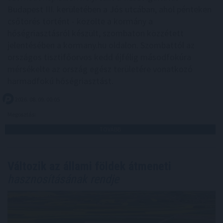
Budapest III. kerületében a Jós utcában, ahol pénteken
csőtörés történt - közölte a kormány a
hőségriasztásról készült, szombaton közzétett
jelentésében a kormany.hu oldalon. Szombattól az
országos tisztifőorvos kedd éjfélig másodfokúra
mérsékelte az ország egész területére vonatkozó
harmadfokú hőségriasztást.
2026. 08. 09. 00:05
Megosztás:
TOVÁBB
Változik az állami földek átmeneti
hasznosításának rendje