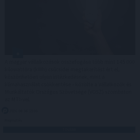
A magyar vállalkozások összefogása több mint 145 000
kilowattóra (kWh) csúcsidei megtakarítást ért el,
köszönhetően olyan intézkedésnek, mint a
klímahasználat csökkentése - közölte a Vállalkozók és
Munkáltatók Országos Szövetsége (VOSZ) szombaton
az MTI-vel.
2026. 08. 08. 19:00
Megosztás:
TOVÁBB