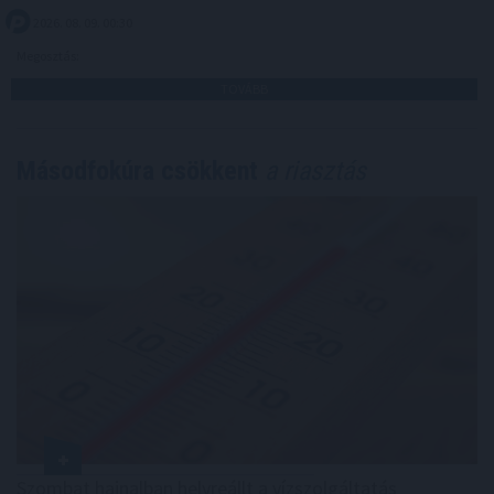
2026. 08. 09. 00:30
Megosztás:
TOVÁBB
Másodfokúra csökkent
a riasztás
Szombat hajnalban helyreállt a vízszolgáltatás