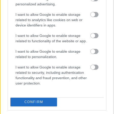
personalized advertising.
I want to allow Google to enable storage
related to analytics like cookies on web or
device identifiers in apps.
I want to allow Google to enable storage
related to functionality of the website or app.
I want to allow Google to enable storage
related to personalization.
I want to allow Google to enable storage
related to security, including authentication
Esővízzel mosni vagy a WC-t öblíteni első hallásra
functionality and fraud prevention, and other
szokatlannak tűnhet, pedig egy megfelelően kialakított
user protection.
esővízhasznosító rendszerrel egy családi ház
vezetékesvíz-fogyasztásának akár 57 százaléka is
kiváltható.
CONFIRM
2026. 08. 09. 03:00