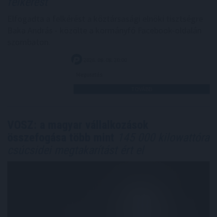
felkérést
Elfogadta a felkérést a köztársasági elnöki tisztségre
Baka András - közölte a kormányfő Facebook-oldalán
szombaton.
2026. 08. 08. 20:00
Megosztás:
TOVÁBB
VOSZ: a magyar vállalkozások
összefogása több mint
145 000 kilowattóra
csúcsidei megtakarítást ért el