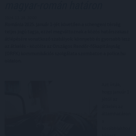
magyar-román határon
2024. 12. 28. 20:00
Románia 2025. január 1-jét követően a schengeni térség
teljes jogú tagja, ezzel megváltoznak a közös határszakasz
átlépésére vonatkozó szabályok: könnyebb és gyorsabb lesz
az átkelés - közölte az Országos Rendőr-főkapitányság
(ORFK) kommunikációs szolgálata szombaton a police.hu
oldalon.
Azt írták,
hogy január 1-
jétől az
átkelés az
államhatáron
a
korábbiakhoz
képest