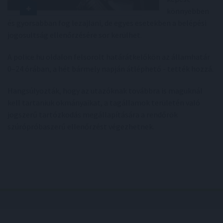
könnyebben
és gyorsabban fog lezajlani, de egyes esetekben a belépési
jogosultság ellenőrzésére sor kerülhet.
A police.hu oldalon felsorolt határátkelőkön az államhatár
0–24 órában, a hét bármely napján átléphető - tették hozzá.
Hangsúlyozták, hogy az utazóknak továbbra is maguknál
kell tartaniuk okmányaikat, a tagállamok területén való
jogszerű tartózkodás megállapítására a rendőrök
szúrópróbaszerű ellenőrzést végezhetnek.