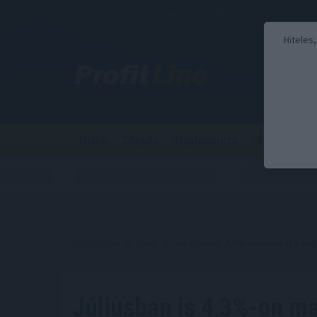
2026. augusztus 8., szombat - László
Hiteles
Hírek
Tőzsde
Kriptovaluta
Stabilcoin
Kezdőoldal
//
Hírek
// Júliusban is 4,3%-on maradt a mun
Júliusban is 4,3%-on m