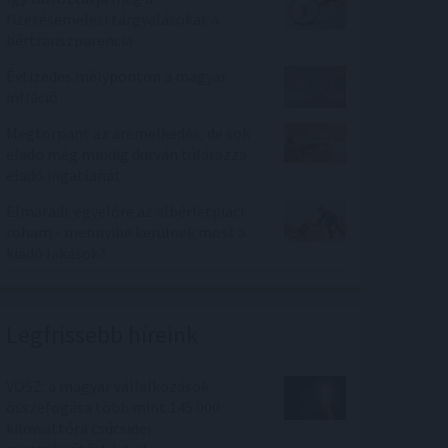
fizetésemelési tárgyalásokat a
bértranszparencia
Évtizedes mélyponton a magyar
infláció
Megtorpant az áremelkedés, de sok
eladó még mindig durván túlárazza
eladó ingatlanát
Elmaradt egyelőre az albérletpiaci
roham - mennyibe kerülnek most a
kiadó lakások?
Legfrissebb híreink
VOSZ: a magyar vállalkozások
összefogása több mint 145 000
kilowattóra csúcsidei