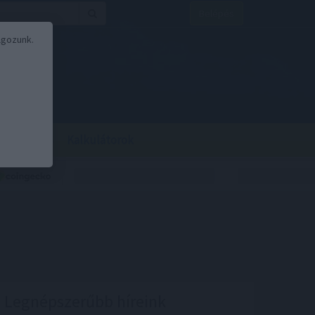
Belépés
lgozunk.
BOR
BIRS
Kalkulátorok
Legnépszerűbb híreink