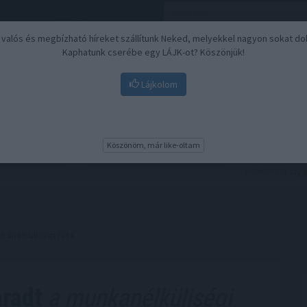
, valós és megbízható híreket szállítunk Neked, melyekkel nagyon sokat do
Kaphatunk cserébe egy LÁJK-ot? Köszönjük!
Lájkolom
Nyugdíj
Biztosítási befektetések
BU
Köszönöm, már like-oltam
kanélküliségi ráta
aradt
a munkanélküliségi