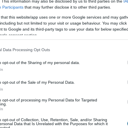
. This information may also be disclosed by us to third parties on the
IA
8:00
Megosztás:
TOVÁBB
Participants
that may further disclose it to other third parties.
 that this website/app uses one or more Google services and may gath
including but not limited to your visit or usage behaviour. You may click 
 to Google and its third-party tags to use your data for below specifi
ogle consent section.
tműködést Ukrajnával
l Data Processing Opt Outs
ogatja Ukrajna területi integritását és európai uniós
át, a két ország pedig a gazdasági, energetikai,
o opt-out of the Sharing of my personal data.
gi és infrastrukturális együttműködés erősítésére
In
 jelentette ki Aleksandar Vucic szerb elnök szombaton
 miután tárgyalt Volodimir Zelenszkij ukrán
o opt-out of the Sale of my Personal Data.
In
7:00
Megosztás:
TOVÁBB
to opt-out of processing my Personal Data for Targeted
ing.
In
o opt-out of Collection, Use, Retention, Sale, and/or Sharing
el a Metától és a TikToktól
ersonal Data that Is Unrelated with the Purposes for which it
lected.