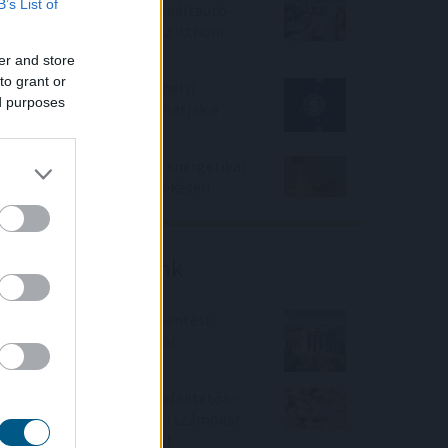
B’s List of
Negyedével nőtt a használtautó-
import, csökkenőben az itthoni
árak
er and store
to grant or
Az IMF figyelmeztet: a helyi
ed purposes
stabilcoinok felgyorsíthatják a
dollárosodást
Kétszázmillió forintos energetikai
fejlesztés kezdődött Békésen
Friss elemzéseink
Fokozatos kamatcsökkentést
támogatnak az amerikai
jegybankárok
Örülhetnek a Richter befektetők -
piaci konszenzus feletti számokat
közölt a tőzsdei vállalat