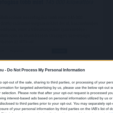
efogása több mint
145 000 kilowattóra
llalkozások összefogása több mint 145 000
 (kWh) csúcsidei megtakarítást ért el, köszönhetően
kedésnek, mint a klímahasználat csökkentése -
állalkozók és Munkáltatók Országos Szövetsége
baton az MTI-vel.
9:00
Megosztás:
TOVÁBB
.hu -
Do Not Process My Personal Information
 első félidő végén
kezett a NAV idei balatoni nyári ellenőrzéssorozata.
to opt-out of the sale, sharing to third parties, or processing of your per
e óta a revizorok Somogy, Veszprém és Zala
formation for targeted advertising by us, please use the below opt-out s
r selection. Please note that after your opt-out request is processed y
 vizsgálják a legforgalmasabb nyári szolgáltatókat.
eing interest-based ads based on personal information utilized by us or
kcióban húsz igazgatóság munkatársai vesznek
disclosed to third parties prior to your opt-out. You may separately opt-
digi egyenleg: lehetne jobb is!
losure of your personal information by third parties on the IAB’s list of