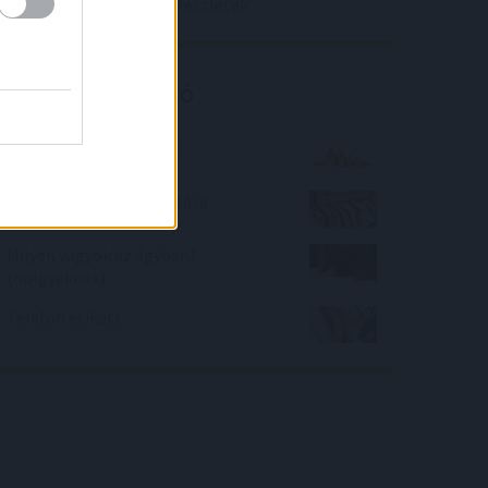
törlesztők egy év alattrészletek
Kalkulátor ajánló
Mennyit nyom az annyi?
Női ruhaméretek átváltása
Milyen vagyok az ágyban?
(hölgyeknek)
Telefon etikett