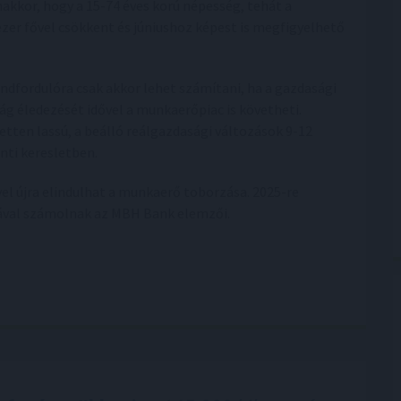
akkor, hogy a 15-74 éves korú népesség, tehát a
zer fővel csökkent és júniushoz képest is megfigyelhető
endfordulóra csak akkor lehet számítani, ha a gazdasági
g éledezését idővel a munkaerőpiac is követheti.
tten lassú, a beálló reálgazdasági változások 9-12
nti keresletben.
el újra elindulhat a munkaerő toborzása. 2025-re
tával számolnak az MBH Bank elemzői.