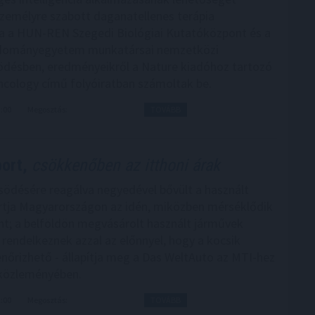
személyre szabott daganatellenes terápia
ra a HUN-REN Szegedi Biológiai Kutatóközpont és a
dományegyetem munkatársai nemzetközi
désben, eredményeikről a Nature kiadóhoz tartozó
ncology című folyóiratban számoltak be.
3:00
Megosztás:
TOVÁBB
ort,
csökkenőben az itthoni árak
ősödésére reagálva negyedével bővült a használt
tja Magyarországon az idén, miközben mérséklődik
zint; a belföldön megvásárolt használt járművek
rendelkeznek azzal az előnnyel, hogy a kocsik
lenőrizhető - állapítja meg a Das WeltAuto az MTI-hez
 közleményében.
2:00
Megosztás:
TOVÁBB