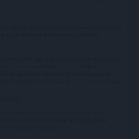
tottak száma a 15-74 év közötti munkaképes korú népesség
ntnél, de 14 ezerrel elmarad a tavaly júniusitól.
unkanélküliségi ráta 2025. júliusban továbbra is 4,3%-on
adt, a háromhavi adatokban 4,5%-ról 4,3%-ra jött le a
ató. Az egyhavi munkanélküliségi ráta megegyezett
akozásunkkal és kedvezőbb a piaci konszenzus 4,4%-ánál.
látások
ább élénkült a foglalkoztatottság, és jó hír, hogy a
 többéves mélypontról. Kedvező az is, hogy tovább
enciális munkaerőállomány is.