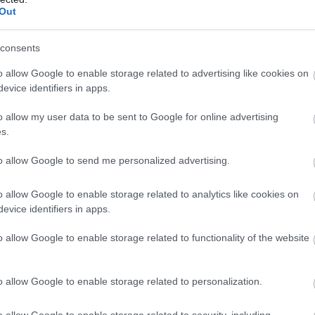
Out
Bizottság felszólította a Meta és a TikTok közösségi
t, hogy határozottabban lépjenek fel a
consents
etekben terjedő dezinformációval szemben, és
 tényellenőrzőkkel folytatott együttműködést a
o allow Google to enable storage related to advertising like cookies on
eutai migrációs hullám után.
evice identifiers in apps.
6:00
Megosztás:
TOVÁBB
o allow my user data to be sent to Google for online advertising
s.
to allow Google to send me personalized advertising.
 a Sziget Fesztiválra
élyes és életveszélyes gyalog átkelni a Dunán a
o allow Google to enable storage related to analytics like cookies on
iválra, a helyszínen a rendőrség kerítést helyezett el
evice identifiers in apps.
elügyeletet is biztosít - közölte a kormány a
o allow Google to enable storage related to functionality of the website
ásról közzétett szombati 12 órai gyorsjelentésében
u oldalon.
o allow Google to enable storage related to personalization.
5:00
Megosztás:
TOVÁBB
o allow Google to enable storage related to security, including