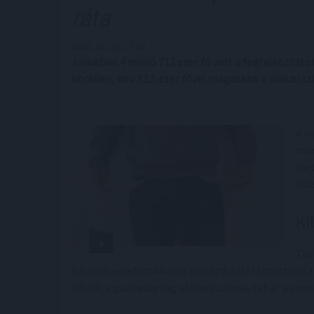
ráta
2025. 08. 28. 17:30
Júliusban 4 millió 712 ezer fő volt a foglalkozta
körében, ami 32,5 ezer fővel magasabb a júniusi szi
A m
mar
mut
vár
Ki
Tov
háromhavi adatokban is elmozdulást láthattunk a
bővült a gazdaságilag aktívak száma, tehát a pot