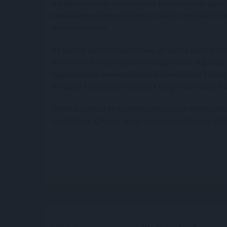
A foglalkoztatás növekedését korlátozhatja ugyan
munkaképes korosztály egy év alatt nagyjából 65 e
némi visszaesés.
Az adatok bíztatónak tűnnek, de tartós pozitív tr
növekedés is érezhetőbben magára talál. A gazdasá
Ugyanakkor a munkaerőpiacok reakcióideje kifejeze
hónapos késéssel jelenhetnek meg a munkaerő irá
Idővel a vállalatok bizonytalanságának enyhülésév
továbbra is 4,4%-os átlagos munkanélküliségi rá