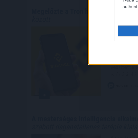
authenti
Megelőzte a Tron hálózatát a BNB Ch
között
Csendben, d
erőviszonyo
stabilcoint 
domináns Tr
ütemben nő
veszítette 
is óriási el
2026. 08. 08. 1
A mesterséges intelligencia alkalm
szabott daganatellenes terápia kial
A mesterség