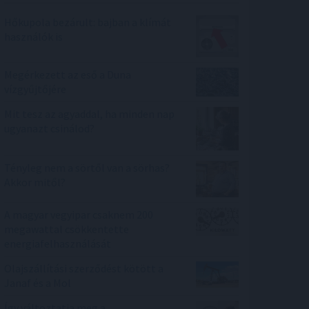
Hőkupola bezárult: bajban a klímát
használók is
Megérkezett az eső a Duna
vízgyűjtőjére
Mit tesz az agyaddal, ha minden nap
ugyanazt csinálod?
Tényleg nem a sörtől van a sörhas?
Akkor mitől?
A magyar vegyipar csaknem 200
megawattal csökkentette
energiafelhasználását
Olajszállítási szerződést kötött a
Janaf és a Mol
Így változtatja meg a