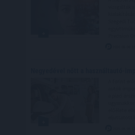
vizsgálták 
kialakításá
Szegedi Tu
együttműkö
Precision O
2026. 08. 08. 1
Negyedével nőtt a használtautó-imp
A forint er
autók impor
a piaci árs
ugyanakkor 
előélete el
eljuttatott
2026. 08. 08. 1