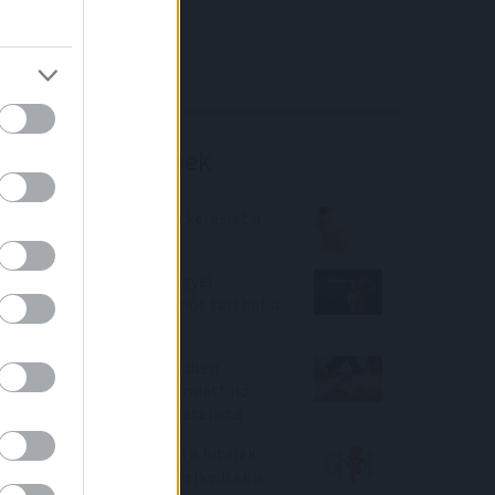
4IG elemzés
Richter elemzés
Befektetési tippek
Idén is erős maradhat a kereslet a
babaváró hitel iránt
Damoklész kardja a lengyel
részvények felett: pihenőt tarthat a
rali?
A moratórium után rendben
fizetünk, de nem csak emiatt nő
moderáltan a banki feketelista
Versenyez az inflációval a hitelek
drágulása - ennyivel emelkedtek a