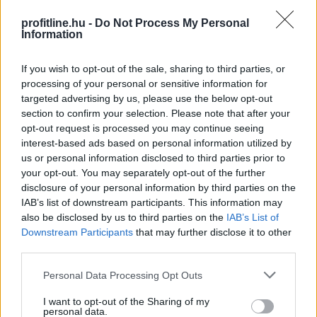
1%-kal gyengült az euróval szemben
profitline.hu -
Do Not Process My Personal
Information
If you wish to opt-out of the sale, sharing to third parties, or
processing of your personal or sensitive information for
targeted advertising by us, please use the below opt-out
section to confirm your selection. Please note that after your
opt-out request is processed you may continue seeing
interest-based ads based on personal information utilized by
us or personal information disclosed to third parties prior to
your opt-out. You may separately opt-out of the further
disclosure of your personal information by third parties on the
IAB’s list of downstream participants. This information may
also be disclosed by us to third parties on the
IAB’s List of
Downstream Participants
that may further disclose it to other
Mínuszban zártak csütörtökön a Wall Street-i indexek
third parties.
Please note that this website/app uses one or more Google
Personal Data Processing Opt Outs
services and may gather and store information including but
not limited to your visit or usage behaviour. You may click to
I want to opt-out of the Sharing of my
personal data.
grant or deny consent to Google and its third-party tags to