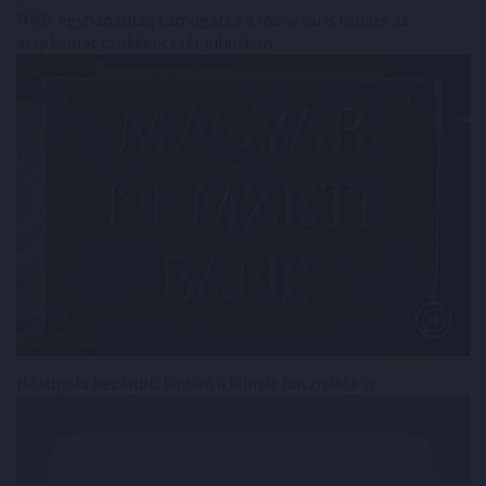
MNB: egyhangúlag támogatta a monetáris tanács az
alapkamat csökkentését júliusban
Hőkupola bezárult: bajban a klímát használók is