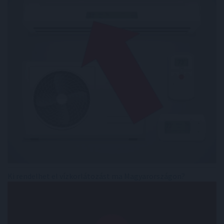
Ki rendelhet el vízkorlátozást ma Magyarországon?