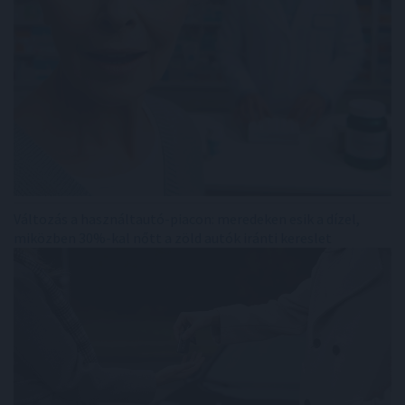
Változás a használtautó-piacon: meredeken esik a dízel,
miközben 30%-kal nőtt a zöld autók iránti kereslet