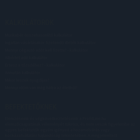
KALKULÁTOROK
Munkabér összehasonlító kalkulátor
Ingatlan vásárlásakor fizetendő illeték kalkulátor
Mennyi cégautó adót kell fizetni? - kalkulátor
Albérlet adó kalkulátor
Értesz a tőzsdéhez? - kalkulátor
Annuitás kalkulátor
Mikor leszek nyugdíjas?
Mennyi időm van még hátra az életből?
BEFEKTETŐKNEK
Elemzéseink és végkövetkeztetéseink a ProfitLine.hu
elemzőcsapatának véleményét tükrözi, és nem veszik figyelembe az
egyes befektetők egyéni igényeit a hozamelvárás vagy
kockázatvállalási hajlandóság tekintetében. A megjelenített