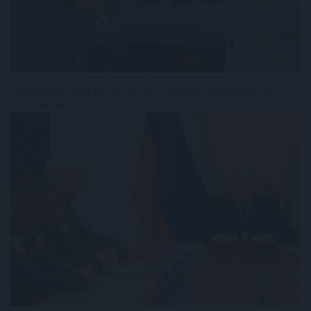
Személycseréket jelentette be a katonai vezetésben az
orosz elnök