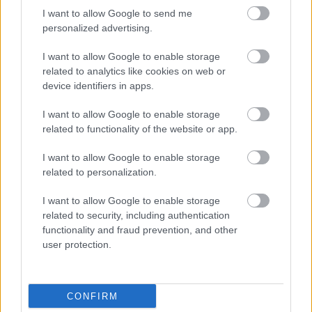
I want to allow Google to send me
Elmaradt egyelőre az albérletpiaci roham - mennyibe
personalized advertising.
kerülnek most a kiadó lakások?
I want to allow Google to enable storage
related to analytics like cookies on web or
device identifiers in apps.
I want to allow Google to enable storage
related to functionality of the website or app.
I want to allow Google to enable storage
related to personalization.
I want to allow Google to enable storage
related to security, including authentication
functionality and fraud prevention, and other
user protection.
Felhívás a magyar kkv-szektor összefogására az
energiakrízis kezelésére
CONFIRM