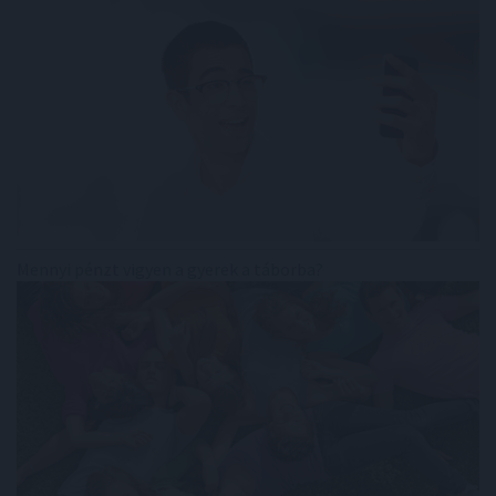
Mennyi pénzt vigyen a gyerek a táborba?