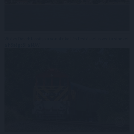
Vitézy Dávid: lassítja a vonatokat és festéssel is védi a síneket
a hőségtől a MÁV