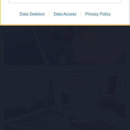
Data Deletion
Data Access
Privacy Policy
22bet – Slotok és élő játékok egy helyen, áttekinthetően