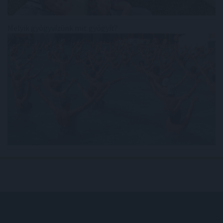
Melyik gyógyvízünk mit gyógyít?