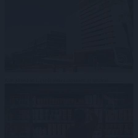
KSH: júliusban 1,2 százalékra csökkent az infláció