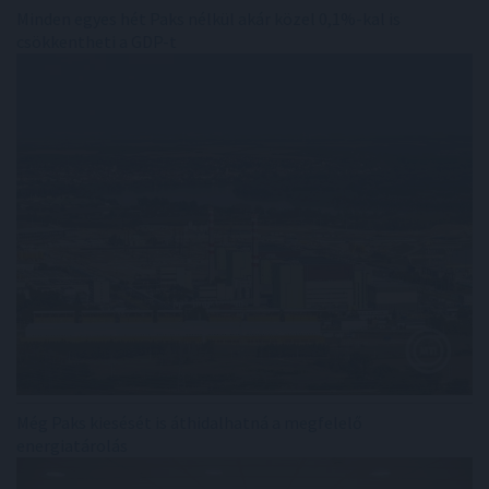
Minden egyes hét Paks nélkül akár közel 0,1%-kal is
csökkentheti a GDP-t
Még Paks kiesését is áthidalhatná a megfelelő
energiatárolás