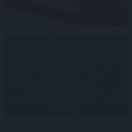
A mulcsozás titka, amitől szebb lesz a gyeped, mint valaha