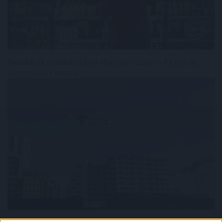
Beindultak a lakásépítések Magyarországon – Ez már az
Otthon Start hatása?
Felfelé mozdultak a fejlett piaci kötvényhozamok, a forint