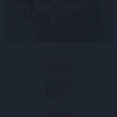
Vigyázz, ha lakáshitelt szeretnél! Nagyot ugrottak a top
lakáshitel kamatok
Gyorsan népszerűvé vált a szuperhitel
Százezreket spórolhatsz most ha személyi kölcsönt
szeretnél