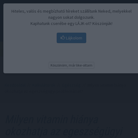
Hiteles, valós és megbízható híreket szállítunk Neked, melyekkel
nagyon sokat dolgozunk.
Kaphatunk cserébe egy LÁJK-ot? Köszönjük!
Lájkolom
Menü
Köszönöm, már like-oltam
Kezdőoldal
//
Kalkulátorok
//
Egészség
// Milyen vitamin hiánya
okozhatja az egeszségügyi problémámat?
Milyen vitamin hiánya
okozhatja az egeszségügyi