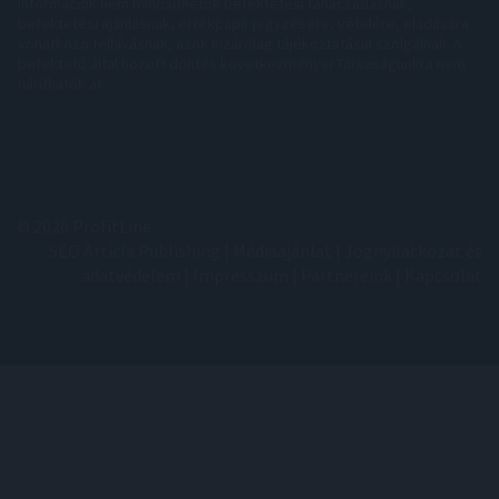
információk nem minősíthetők befektetési tanácsadásnak,
befektetési ajánlásnak, értékpapír jegyzésére, vételére, eladására
vonatkozó felhívásnak, azok kizárólag tájékoztatásul szolgálnak. A
befektető által hozott döntés következményei Társaságunkra nem
háríthatók át.
© 2026 ProfitLine
SEO Article Publishing
|
Médiaajánlat
|
Jognyilatkozat és
adatvédelem
|
Impresszum
|
Partnereink
|
Kapcsolat