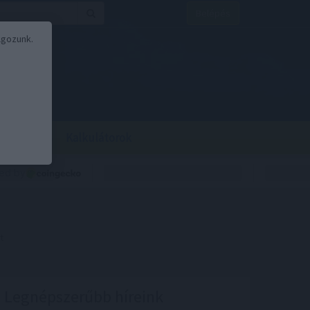
Belépés
lgozunk.
BOR
BIRS
Kalkulátorok
t
Legnépszerűbb híreink