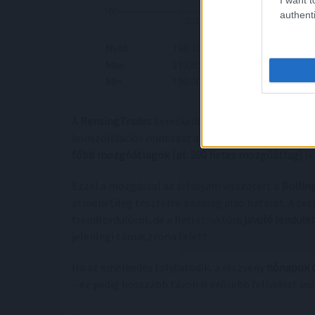
authenti
A
RensingTrades
kereskedő által megosztott graf
konszolidációs mintázat alsó határánál. Az árfol
főbb mozgóátlagok (pl. 200 hetes mozgóátlag)
fe
Ezzel a mozgással az árfolyam visszatért a
Bollin
átmenetileg tesztelte a szalag alsó határát. A t
trendfordulóról, de a heti struktúra
javuló lendüle
jelenlegi támaszzóna felett.
Ha az emelkedés folytatódik, a részvény
hónapok ó
– ez pedig hosszabb távon is erősebb felívelést indí