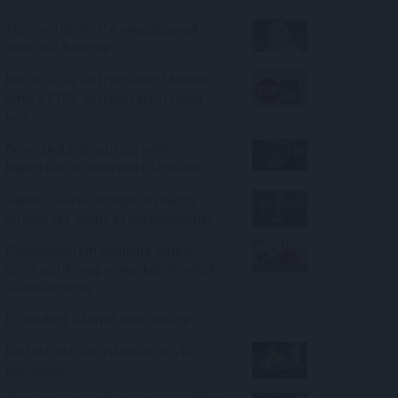
Törvényi döntés! A nyugdíjasnak
adót kell fizetnie
Betiltják az air fryer-eket? Minden,
amit a PFAS-korlátozásról tudni
kell
De-eszkalációra utaló jelek
hajtották az amerikai tőzsdéket
Gajdos László: átfogó országos
ellenőrzés indult az akkucégeknél
Munkavédelem kánikula idején:
ezért ugrik meg a munkabalesetek
száma nyáron
Erősödött a forint kedd estére
Biztosított a tűzifaellátás a téli
időszakra