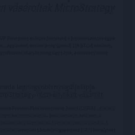
n vásároltak MicroStrategy
 CPP Fund most először fektetett a Bitcoin-szektor egyik
– épp akkor, amikor a cég újabb 8 178 BTC-t vásárolt,
grafikonok alapján pedig úgy tűnik, a részvény esése
nada legnagyobb nyugdíjalapja
croStrategy-részvényeket vásárolt
anada Pension Plan Investment Board (CPPIB)
– Kanada
nagyobb nyugdíjalapja – hivatalosan is belépett a
ptovalutához kapcsolódó tőzsdei eszközök piacára. A
frissebb,
amerikai tőzsdefelügyelethez (SEC) benyújtott