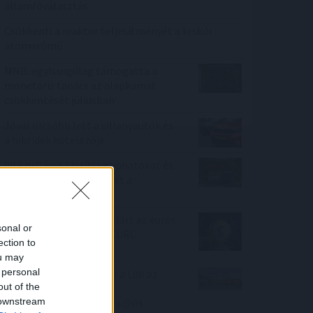
államfőválasztás
Csökkenti a reaktor teljesítményét a krskói
atomerőmű
MNB: egyhangúlag támogatta a
monetáris tanács az alapkamat
csökkentését júliusban
Jóval olcsóbb lett a villanyautók és
a hibridek kötelezője
Vitézy Dávid: lassítja a vonatokat és
festéssel is védi a síneket a
hőségtől a MÁV
Átlépte a 810 millió dollárt az eurós
sonal or
stabilcoinok piaca, az EURC
ection to
toronymagasan vezet
ou may
 personal
Körültekintőbben jár el a Lidl az
out of the
árakkal kapcsolatos
 downstream
kommunikációja során a GVH