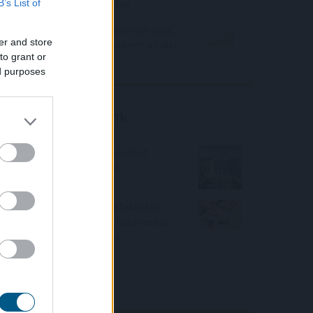
B’s List of
eljárásnak eredményeként
Az Erste működési eredménye nőtt,
er and store
adózott eredménye csökkent az idei
to grant or
első félévben
ed purposes
Friss elemzéseink
Fokozatos kamatcsökkentést
támogatnak az amerikai
jegybankárok
Örülhetnek a Richter befektetők -
piaci konszenzus feletti számokat
közölt a tőzsdei vállalat
4IG elemzés
Richter elemzés