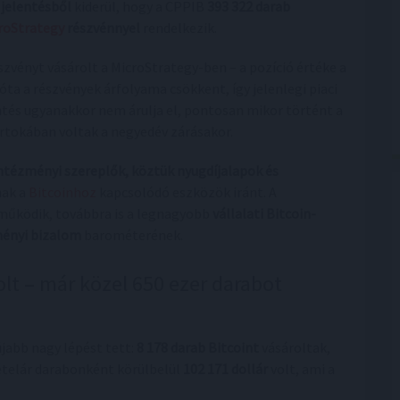
 jelentésből
kiderül, hogy a CPPIB
393 322 darab
roStrategy
részvénnyel
rendelkezik.
szvényt vásárolt a MicroStrategy-ben – a pozíció értéke a
óta a részvények árfolyama csökkent, így jelenlegi piaci
ntés ugyanakkor nem árulja el, pontosan mikor történt a
irtokában voltak a negyedév zárásakor.
ntézményi szereplők, köztük nyugdíjalapok és
nak a
Bitcoinhoz
kapcsolódó eszközök iránt. A
működik, továbbra is a legnagyobb
vállalati Bitcoin-
ményi bizalom
barométerének.
olt – már közel 650 ezer darabot
újabb nagy lépést tett:
8 178 darab Bitcoint
vásároltak,
vételár darabonként körülbelül
102 171 dollár
volt, ami a