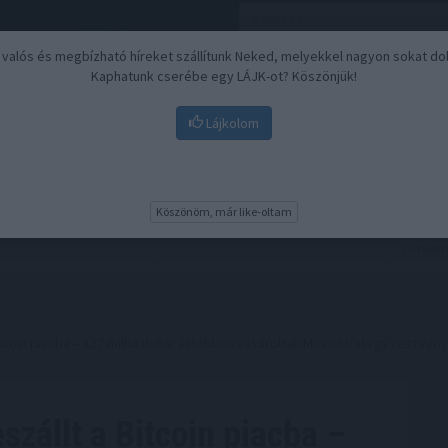
, valós és megbízható híreket szállítunk Neked, melyekkel nagyon sokat do
Kaphatunk cserébe egy LÁJK-ot? Köszönjük!
Lájkolom
Nyugdíj
Biztosítási befektetések
BU
Köszönöm, már like-oltam
tcoin piacba – 127 millió dollár értékben vásároltak MicroStrategy részvény
zállt a Bitcoin piacba –