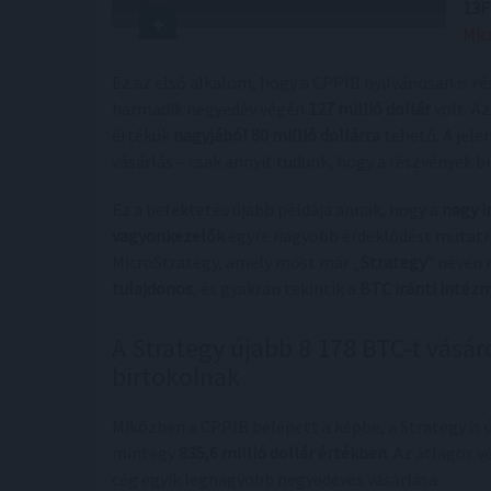
13F
Mic
Ez az első alkalom, hogy a CPPIB nyilvánosan is ré
harmadik negyedév végén
127 millió dollár
volt. Az
értékük
nagyjából 80 millió dollárra
tehető. A jele
vásárlás – csak annyit tudunk, hogy a részvények b
Ez a befektetés újabb példája annak, hogy a
nagy i
vagyonkezelők
egyre nagyobb érdeklődést mutat
MicroStrategy, amely most már „
Strategy
” néven 
tulajdonos
, és gyakran tekintik a
BTC iránti intéz
A Strategy újabb 8 178 BTC-t vásár
birtokolnak
Miközben a CPPIB belépett a képbe, a Strategy is 
mintegy
835,6 millió dollár értékben
. Az átlagos 
cég egyik legnagyobb negyedéves vásárlása.