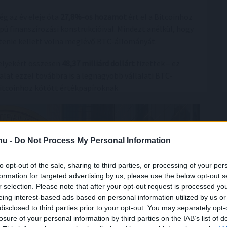
ég az év eleje óta
27,8%-os hozamot
ért el a Bitcoinhoz
ú finanszírozási konstrukcióival. Mindezt anélkül, hogy
ntenie kellett volna meglévő BTC-állományát.
elyekért összesen
48,37 milliárd dollárt
fizettek – ez
lalat ezzel továbbra is a legnagyobb vállalati BTC-
 Bitcoinhoz kötött értékpapíroknak.
.hu -
Do Not Process My Personal Information
to opt-out of the sale, sharing to third parties, or processing of your per
formation for targeted advertising by us, please use the below opt-out s
r selection. Please note that after your opt-out request is processed y
eing interest-based ads based on personal information utilized by us or
disclosed to third parties prior to your opt-out. You may separately opt-
losure of your personal information by third parties on the IAB’s list of