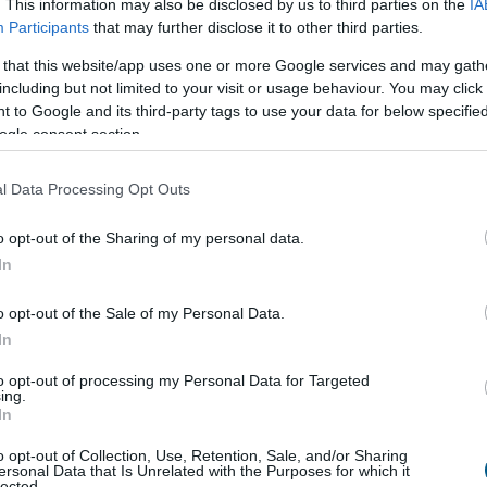
. This information may also be disclosed by us to third parties on the
IA
Participants
that may further disclose it to other third parties.
 that this website/app uses one or more Google services and may gath
including but not limited to your visit or usage behaviour. You may click 
 to Google and its third-party tags to use your data for below specifi
ogle consent section.
l Data Processing Opt Outs
folyama? A heti grafikon biztató jeleket
o opt-out of the Sharing of my personal data.
In
rán erőteljesen zöld gyertyával zárták a hetet – ez volt
o opt-out of the Sale of my Personal Data.
napokban. A részvény árfolyama egy
több hónapos
In
a, ahol a vásárlók ismét aktívvá váltak több hétnyi esés
to opt-out of processing my Personal Data for Targeted
ing.
In
o opt-out of Collection, Use, Retention, Sale, and/or Sharing
ersonal Data that Is Unrelated with the Purposes for which it
lected.