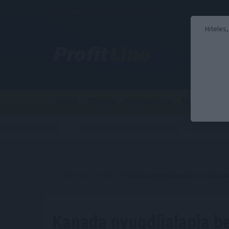
2026. augusztus 6., csütörtök - Berta
Hiteles
Hírek
Tőzsde
Kriptovaluta
Stabilcoin
Kezdőoldal
//
Hírek
// Kanada nyugdíjalapja beszállt a Bi
Kanada nyugdíjalapja bes