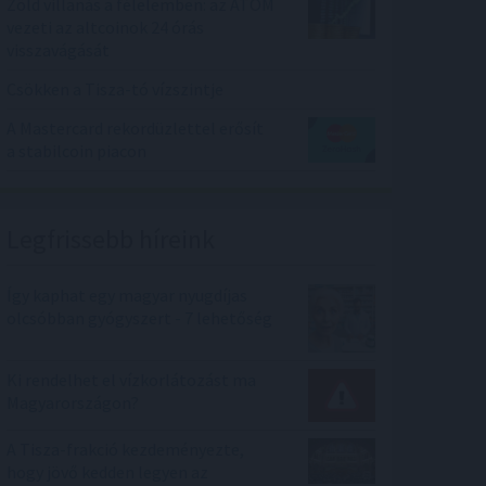
Zöld villanás a félelemben: az ATOM
vezeti az altcoinok 24 órás
visszavágását
Csökken a Tisza-tó vízszintje
A Mastercard rekordüzlettel erősít
a stabilcoin piacon
Legfrissebb híreink
Így kaphat egy magyar nyugdíjas
olcsóbban gyógyszert - 7 lehetőség
Ki rendelhet el vízkorlátozást ma
Magyarországon?
A Tisza-frakció kezdeményezte,
hogy jövő kedden legyen az