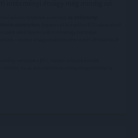
ánti intézményi étvágy még mindig nő
elmű jelzést küldenek a piacnak:
az intézményi
 Bitcoin-szektorban
, legyen szó közvetlen BTC-vásárlásról
y újabb vásárlása és a MicroStrategy technikai
etünk – amikor a hagyományos pénz ismét aktívan kezd
jlemény: nemcsak a BTC, hanem a hozzá kötődő
 – főként, ha az árfolyamok technikai megerősítést is