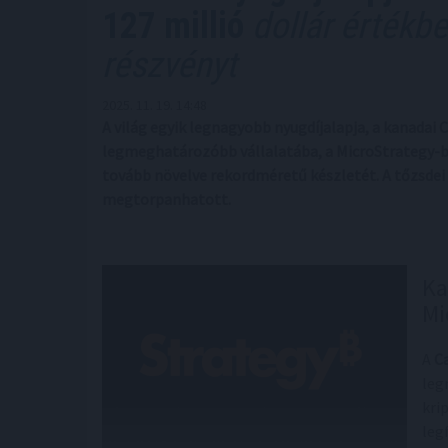
127 millió
dollár értékbe
részvényt
2025. 11. 19. 14:48
A világ egyik legnagyobb nyugdíjalapja, a kanadai
legmeghatározóbb vállalatába, a MicroStrategy-be 
tovább növelve rekordméretű készletét. A tőzsdei 
megtorpanhatott.
Ka
Mi
A
C
leg
kri
leg