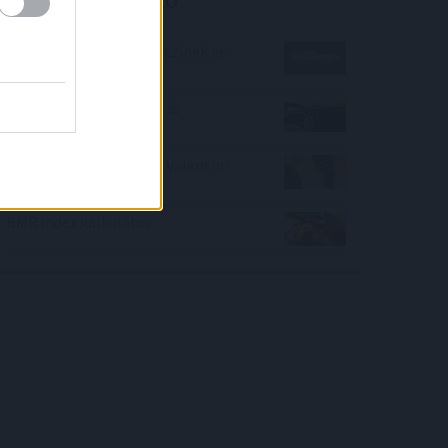
Forma-1 futamok, helyszínek és
időpontok 2017
Mennyi lesz a gyorshajtás
büntetés?
Mivel lepd meg a párod Valentin-
napon?
BMR index kalkulátor