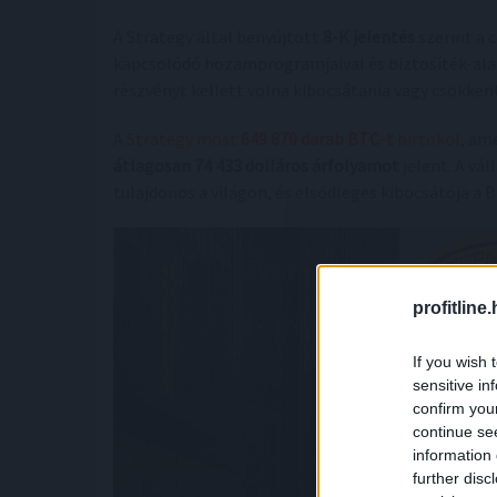
A Strategy által benyújtott
8-K jelentés
szerint a c
kapcsolódó hozamprogramjaival és biztosíték-alap
részvényt kellett volna kibocsátania vagy csökke
A
Strategy most
649 870 darab BTC-t
birtokol
, am
átlagosan 74 433 dolláros árfolyamot
jelent. A vál
tulajdonos a világon, és elsődleges kibocsátója a
profitline
If you wish 
sensitive in
confirm you
continue se
information 
further disc