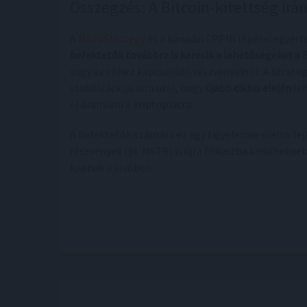
Összegzés: A Bitcoin-kitettség ir
A
MicroStrategy
és a kanadai CPPIB lépései egyért
befektetők továbbra is keresik a lehetőségeket a
vagy az ehhez kapcsolódó részvényekről. A Strateg
stabilizációja arra utal, hogy
újabb ciklus elején
leh
el áramlani a kriptopiacra.
A befektetők számára ez egy figyelemre méltó fe
részvények (pl. MSTR) is újra fókuszba kerülhetnek
kapnak a jövőben.