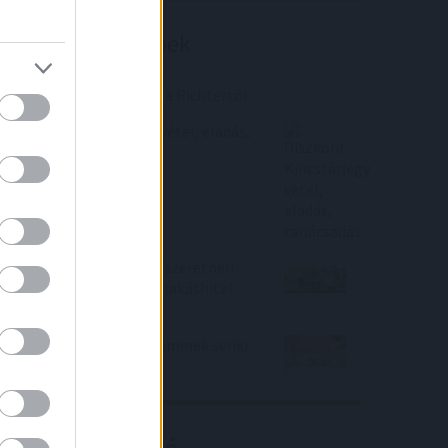
Befektetési tippek
Brutális eredmény jött a Richtertől
Diszkont Kincstárjegy vétel, eladás,
tanácsadás
Vigyázz, ha lakáshitelt szeretnél!
Nagyot ugrottak a top lakáshitel
kamatok
Egy banki kétharmad, aminek senki
nem örül
Kalkulátor ajánló