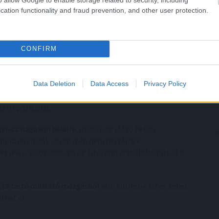
cation functionality and fraud prevention, and other user protection.
CONFIRM
ikon egyértelmű reakciót mutat a hosszabb távú
Data Deletion
Data Access
Privacy Policy
yam innen felfelé mozdult el, miközben megtartotta a
letti pozícióját.
ger-szalagokon belülre
, miután az előző héten
echnikai elemzők ugyan még nem beszélnek
tet
jelez, különösen, ha az árfolyam stabilizálódni tud a
ta tartó oldalazó mozgásból
való kitörésre lehet képes
that el.