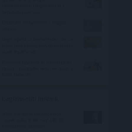
fizetésemelési tárgyalásokat a
bértranszparencia
Évtizedes mélyponton a magyar
infláció
Megtorpant az áremelkedés, de sok
eladó még mindig durván túlárazza
eladó ingatlanát
Elmaradt egyelőre az albérletpiaci
roham - mennyibe kerülnek most a
kiadó lakások?
Legfrissebb híreink
VOSZ: a magyar vállalkozások
összefogása több mint 145 000
kilowattóra csúcsidei