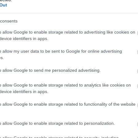
Out
9:00
Megosztás:
TOVÁBB
consents
o allow Google to enable storage related to advertising like cookies on
 első félidő végén
evice identifiers in apps.
kezett a NAV idei balatoni nyári ellenőrzéssorozata.
o allow my user data to be sent to Google for online advertising
e óta a revizorok Somogy, Veszprém és Zala
s.
 vizsgálják a legforgalmasabb nyári szolgáltatókat.
kcióban húsz igazgatóság munkatársai vesznek
to allow Google to send me personalized advertising.
digi egyenleg: lehetne jobb is!
o allow Google to enable storage related to analytics like cookies on
8:00
Megosztás:
TOVÁBB
evice identifiers in apps.
o allow Google to enable storage related to functionality of the website
o allow Google to enable storage related to personalization.
tműködést Ukrajnával
o allow Google to enable storage related to security, including