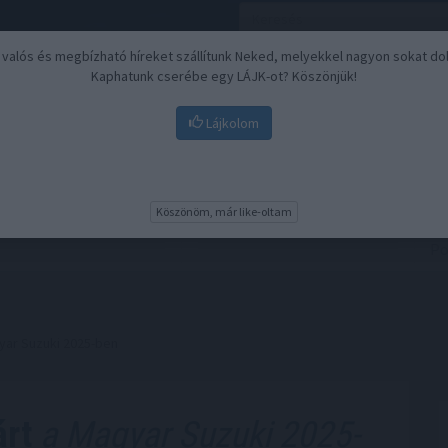
, valós és megbízható híreket szállítunk Neked, melyekkel nagyon sokat do
Kaphatunk cserébe egy LÁJK-ot? Köszönjük!
Lájkolom
Nyugdíj
Biztosítási befektetések
BU
Köszönöm, már like-oltam
yar Suzuki 2025-ben
árt
a Magyar Suzuki 2025-