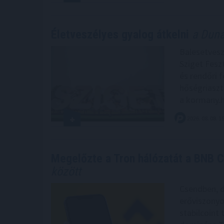
Életveszélyes gyalog átkelni
a Dunán
Balesetvesz
Sziget Feszt
és rendőri f
hőségriaszt
a kormany.h
2026. 08. 08. 1
Megelőzte a Tron hálózatát a BNB Ch
között
Csendben, d
erőviszonyo
stabilcoint 