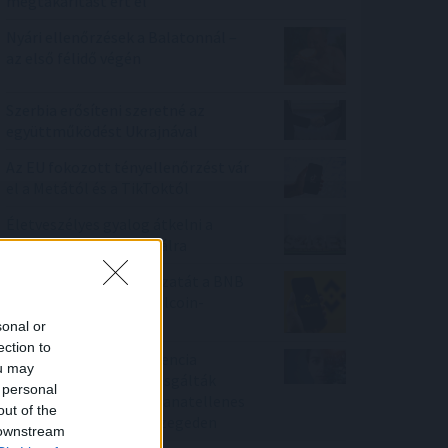
megtakarítást ért el
Nyári ellenőrzések a Balatonnál –
az első félidő végén
Szerbia erősíteni szeretné az
együttműködést Ukrajnával
Az EU fokozott tényellenőrzést vár
el a Metától és a TikToktól
Életveszélyes gyalog átkelni a
Dunán a Sziget Fesztiválra
Megelőzte a Tron hálózatát a BNB
Chain: új éllovas a stabilcoin-
tulajdonosok között
sonal or
ection to
A mesterséges intelligencia
ou may
alkalmazhatóságát vizsgálták
 personal
személyre szabott daganatellenes
out of the
terápia kialakítására Szegeden
 downstream