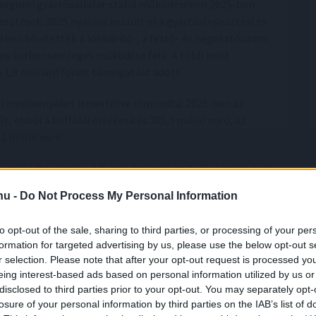
ztergomi gyártóvállalat stabil működésében 2025-ben
sztések. 2025 nyarára készült el a gyártásfejlesztési és
ben bővítették a lökhárító-, a festő- és hegesztőüzem
tmény karbonsemleges működése felé. A több mint
m 1,9 milliárd forint támogatást adott.
gyi eredményeket ismertetve elmondta: 2025-ben az
t, ebből a belföldi értékesítés 285,5 millió euró, az
1 millió euró.
zuki árbevétele 2,245 milliárd euró volt, 35,2 millió euró
ó az értékítés csökkenését az erős piaci versennyel
.hu -
Do Not Process My Personal Information
ttségét mutatja európai központja iránt, hogy az elmúlt
to opt-out of the sale, sharing to third parties, or processing of your per
formation for targeted advertising by us, please use the below opt-out s
rd forintos alaptőkével hozta létre a magyarországi
r selection. Please note that after your opt-out request is processed y
zdődött, a cég azóta is a japán anyavállalat egyetlen
eing interest-based ads based on personal information utilized by us or
a mintegy 2 milliárd eurót fordított beruházásokra.
disclosed to third parties prior to your opt-out. You may separately opt-
nek itt.
losure of your personal information by third parties on the IAB’s list of