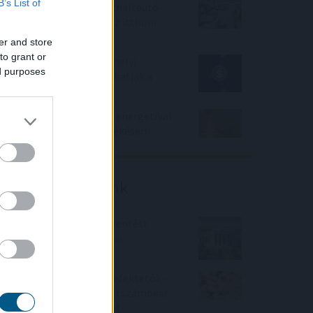
B’s List of
Negyedével nőtt a használtautó-
import, csökkenőben az itthoni
árak
er and store
to grant or
Az IMF figyelmeztet: a helyi
ed purposes
stabilcoinok felgyorsíthatják a
dollárosodást
Kétszázmillió forintos energetikai
fejlesztés kezdődött Békésen
Friss elemzéseink
Fokozatos kamatcsökkentést
támogatnak az amerikai
jegybankárok
Örülhetnek a Richter befektetők -
piaci konszenzus feletti számokat
közölt a tőzsdei vállalat