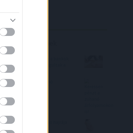
4IG elemzés
Richter elemzés
Befektetési tippek
Februárban belehúztak a bankok:
brutális mértékben drágultak a
személyi kölcsönök
Keressen pénzt a zuhanó
árfolyamokon is!
Indul a babaváró kölcsön hajrája