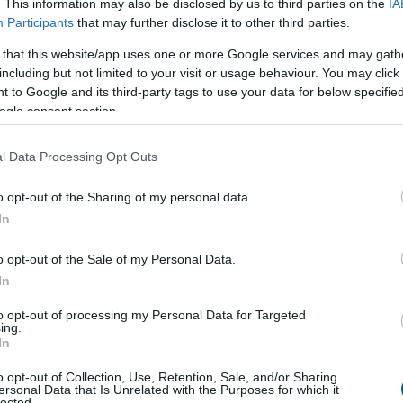
. This information may also be disclosed by us to third parties on the
IA
szágába értékesíti járműveit. Partnerei, beszállítói és a
Participants
that may further disclose it to other third parties.
öszönhetően hozzávetőlegesen 10 000 munkavállaló
 that this website/app uses one or more Google services and may gath
including but not limited to your visit or usage behaviour. You may click 
 to Google and its third-party tags to use your data for below specifi
ogle consent section.
l Data Processing Opt Outs
o opt-out of the Sharing of my personal data.
In
efogása több mint
145 000 kilowattóra
o opt-out of the Sale of my Personal Data.
In
llalkozások összefogása több mint 145 000
to opt-out of processing my Personal Data for Targeted
ing.
 (kWh) csúcsidei megtakarítást ért el, köszönhetően
In
kedésnek, mint a klímahasználat csökkentése -
állalkozók és Munkáltatók Országos Szövetsége
o opt-out of Collection, Use, Retention, Sale, and/or Sharing
ersonal Data that Is Unrelated with the Purposes for which it
baton az MTI-vel.
lected.