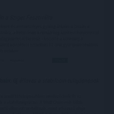
 a Sziget Fesztiválra
élyes és életveszélyes gyalog átkelni a Dunán a
iválra, a helyszínen a rendőrség kerítést helyezett el
elügyeletet is biztosít - közölte a kormány a
ásról közzétett szombati 12 órai gyorsjelentésében
u oldalon.
5:00
Megosztás:
TOVÁBB
ain: új
éllovas a stabilcoin-tulajdonosok
e annál látványosabban rendeződnek át az
k a stabilcoinpiacon. A BNB Chain már több
tartó címmel rendelkezik, mint a hosszú ideje