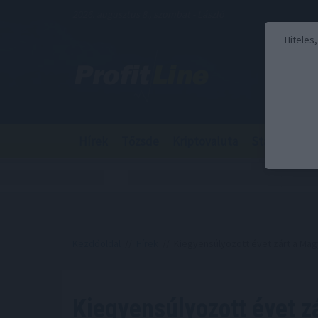
2026. augusztus 8., szombat - László
Hiteles
Hírek
Tőzsde
Kriptovaluta
Stabilcoin
Kezdőoldal
//
Hírek
// Kiegyensúlyozott évet zárt a Mag
Kiegyensúlyozott évet z