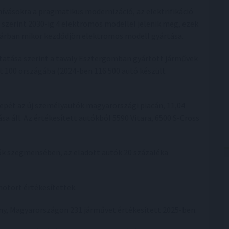
hívásokra a pragmatikus modernizáció, az elektrifikáció
a szerint 2030-ig 4 elektromos modellel jelenik meg, ezek
gyárban mikor kezdődjön elektromos modell gyártása.
tatása szerint a tavaly Esztergomban gyártott járművek
t 100 országába (2024-ben 116 500 autó készült
epét az új személyautók magyarországi piacán, 11,04
a áll. Az értékesített autókból 5590 Vitara, 6500 S-Cross
evők szegmensében, az eladott autók 20 százaléka
ómotort értékesítettek.
ny, Magyarországon 231 járművet értékesített 2025-ben.