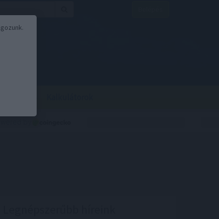
Belépés
lgozunk.
BOR
BIRS
Kalkulátorok
Legnépszerűbb híreink