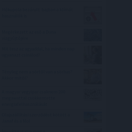
Hőkupola bezárult: bajban a klímát
használók is
Megérkezett az eső a Duna
vízgyűjtőjére
Mit tesz az agyaddal, ha minden nap
ugyanazt csinálod?
Tényleg nem a sörtől van a sörhas?
Akkor mitől?
A magyar vegyipar csaknem 200
megawattal csökkentette
energiafelhasználását
Olajszállítási szerződést kötött a
Janaf és a Mol
Így változtatja meg a