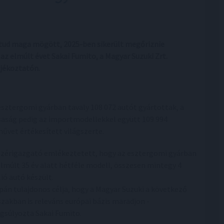
t tud maga mögött, 2025-ben sikerült megőriznie
az elmúlt évet Sakai Fumito, a Magyar Suzuki Zrt.
ájékoztatón.
esztergomi gyárban tavaly 108 072 autót gyártottak, a
saság pedig az importmodellekkel együtt 109 994
művet értékesített világszerte.
ezérigazgató emlékeztetett, hogy az esztergomi gyárban
elmúlt 35 év alatt hétféle modell, összesen mintegy 4
lió autó készült.
apán tulajdonos célja, hogy a Magyar Suzuki a következő
szakban is releváns európai bázis maradjon -
gsúlyozta Sakai Fumito.