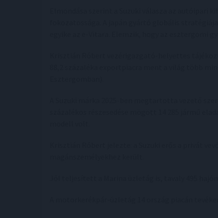
Elmondása szerint a Suzuki válasza az autóipari ki
fokozatossága. A japán gyártó globális stratégiáj
egyike az e-Vitara. Elemzik, hogy az esztergomi 
Krisztián Róbert vezérigazgató-helyettes tájékoz
88,2 százaléka exportpiacra ment a világ több min
Esztergomban).
A Suzuki márka 2025-ben megtartotta vezető szer
százalékos részesedése mögött 14 285 jármű eladás
modell volt.
Krisztián Róbert jelezte: a Suzuki erős a privát v
magánszemélyekhez került.
Jól teljesített a Marina üzletág is, tavaly 495 haj
A motorkerékpár-üzletág 14 ország piacán tevéke