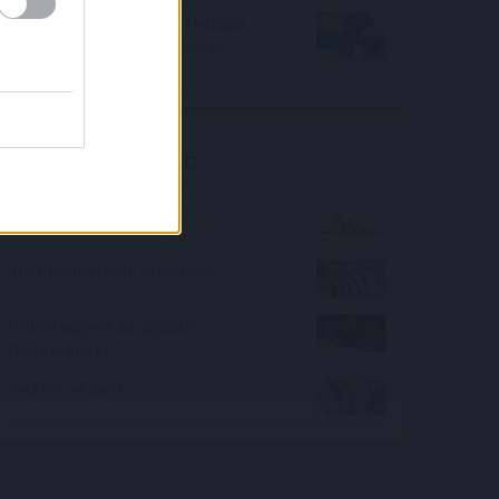
Mibe fektessünk: Az értékalapú
részvények éve lehet 2022 az
Equilor szerint
Kalkulátor ajánló
Mennyit nyom az annyi?
Női ruhaméretek átváltása
Milyen vagyok az ágyban?
(hölgyeknek)
Telefon etikett