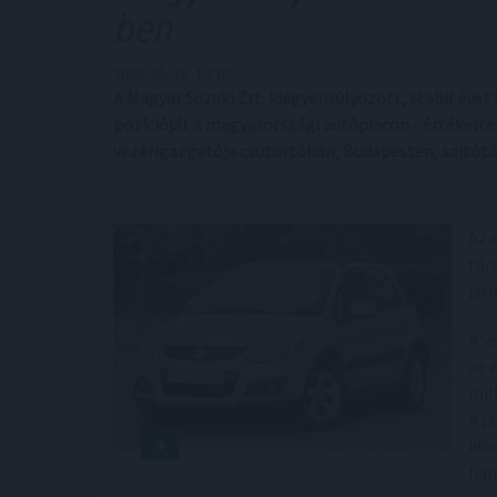
ben
2026. 05. 28. 14:30
A Magyar Suzuki Zrt. kiegyensúlyozott, stabil éve
pozícióját a magyarországi autópiacon - értékelte 
vezérigazgatója csütörtökön, Budapesten, sajtót
Az 
tár
jár
A v
az 
mil
A j
idő
han