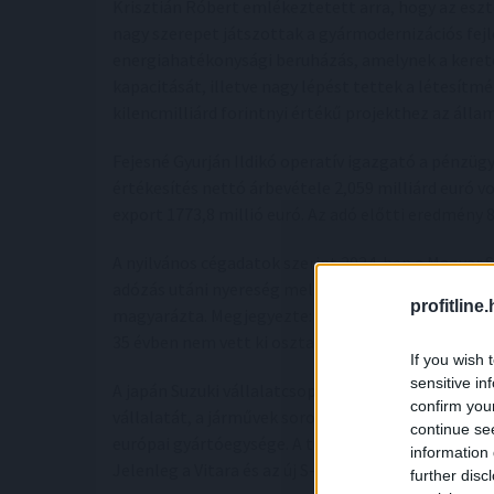
Krisztián Róbert emlékeztetett arra, hogy az es
nagy szerepet játszottak a gyármodernizációs fejle
energiahatékonysági beruházás, amelynek a kereté
kapacitását, illetve nagy lépést tettek a létesí
kilencmilliárd forintnyi értékű projekthez az álla
Fejesné Gyurján Ildikó operatív igazgató a pénzü
értékesítés nettó árbevétele 2,059 milliárd euró vol
export 1773,8 millió euró. Az adó előtti eredmény 8
A nyilvános cégadatok szerint 2024-ben a Magyar Su
adózás utáni nyereség mellett. Az operatív igazgat
profitline
magyarázta. Megjegyezte: a tulajdonos elköteleze
35 évben nem vett ki osztalékot.
If you wish 
sensitive in
A japán Suzuki vállalatcsoport 1991-ben 5,5 milliá
confirm you
vállalatát, a járművek sorozatgyártása 1992-ben ke
continue se
európai gyártóegysége. A tulajdonos az alapítás ót
information 
Jelenleg a Vitara és az új S-CROSS modellek készül
further disc